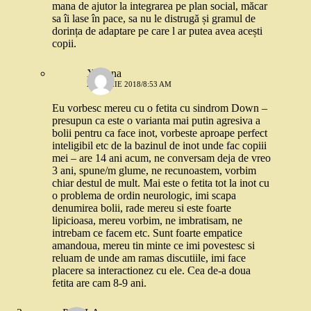
mana de ajutor la integrarea pe plan social, măcar
sa îi lase în pace, sa nu le distrugă și gramul de
dorința de adaptare pe care l ar putea avea acești
copii.
Ximena
2 APRILIE 2018/8:53 AM
Eu vorbesc mereu cu o fetita cu sindrom Down –
presupun ca este o varianta mai putin agresiva a
bolii pentru ca face inot, vorbeste aproape perfect
inteligibil etc de la bazinul de inot unde fac copiii
mei – are 14 ani acum, ne conversam deja de vreo
3 ani, spune/m glume, ne recunoastem, vorbim
chiar destul de mult. Mai este o fetita tot la inot cu
o problema de ordin neurologic, imi scapa
denumirea bolii, rade mereu si este foarte
lipicioasa, mereu vorbim, ne imbratisam, ne
intrebam ce facem etc. Sunt foarte empatice
amandoua, mereu tin minte ce imi povestesc si
reluam de unde am ramas discutiile, imi face
placere sa interactionez cu ele. Cea de-a doua
fetita are cam 8-9 ani.