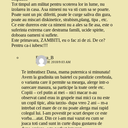
Tot timpul am militat pentru scoterea lor in lume, nu
izolarea in casa. Asa nimeni nu va sti cum sa se poarte.
Poate sunt un pic diferiti, poate le curge saliva din gura,
poate au miscari diskinetice, strabism,plang, tipa , etc.
Ce este dureros este ca nimeni nu a ales sa fie asa, este o
suferinta extrema care destrama famili, ucide spirite,
doboara oameni si suflete.
Este primavara, ZAMBITI, eu o fac zi de zi. De ce?
Pentru ca-i iubesc!!!
Bianca_B
2 APRILIE 2018/9:03 AM
Te imbratisez Dana, mama puternica si minunata!
Avem la gradinita un baietel cu paralizie cerebrala,
o varianta care ii permite sa mearga, alerge intr-o
oarecare masura, sa participe la toate orele etc.
Copiii – cel putin ai mei – nici macar n-au
observat cand erau in grupele mai mici ca nu este
un copil tipic, abia tarziu- dupa vreo 2 ani – m-a
intrebat cel mare de ce nu poate alerga mai rapid
colegul lui. I-am povestit pe scurt despre ce este
vorba…atat. Din ce i-am mai vazut eu cum se
joaca toti cand sunt in curte dupa gustarea de