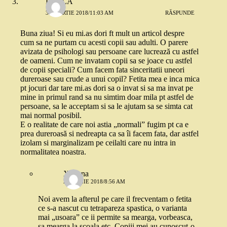
PAULA
31 MARTIE 2018/11:03 AM
RĂSPUNDE
Buna ziua! Si eu mi.as dori ft mult un articol despre
cum sa ne purtam cu acesti copii sau adulti. O parere
avizata de psihologi sau persoane care lucrează cu astfel
de oameni. Cum ne invatam copii sa se joace cu astfel
de copii speciali? Cum facem fata sinceritatii uneori
dureroase sau crude a unui copil? Fetita mea e inca mica
pt jocuri dar tare mi.as dori sa o invat si sa ma invat pe
mine in primul rand sa nu simtim doar mila pt astfel de
persoane, sa le acceptam si sa le ajutam sa se simta cat
mai normal posibil.
E o realitate de care noi astia „normali” fugim pt ca e
prea dureroasă si nedreapta ca sa îi facem fata, dar astfel
izolam si marginalizam pe ceilalti care nu intra in
normalitatea noastra.
Ximena
2 APRILIE 2018/8:56 AM
Noi avem la afterul pe care il frecventam o fetita
ce s-a nascut cu tetrapareza spastica, o varianta
mai „usoara” ce ii permite sa mearga, vorbeasca,
sa mearga la scoala etc. Copiii mei au cunoscut-o