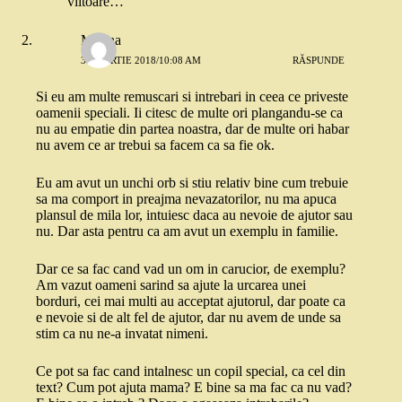
viitoare…
Marina
31 MARTIE 2018/10:08 AM
RĂSPUNDE
Si eu am multe remuscari si intrebari in ceea ce priveste
oamenii speciali. Ii citesc de multe ori plangandu-se ca
nu au empatie din partea noastra, dar de multe ori habar
nu avem ce ar trebui sa facem ca sa fie ok.
Eu am avut un unchi orb si stiu relativ bine cum trebuie
sa ma comport in preajma nevazatorilor, nu ma apuca
plansul de mila lor, intuiesc daca au nevoie de ajutor sau
nu. Dar asta pentru ca am avut un exemplu in familie.
Dar ce sa fac cand vad un om in carucior, de exemplu?
Am vazut oameni sarind sa ajute la urcarea unei
borduri, cei mai multi au acceptat ajutorul, dar poate ca
e nevoie si de alt fel de ajutor, dar nu avem de unde sa
stim ca nu ne-a invatat nimeni.
Ce pot sa fac cand intalnesc un copil special, ca cel din
text? Cum pot ajuta mama? E bine sa ma fac ca nu vad?