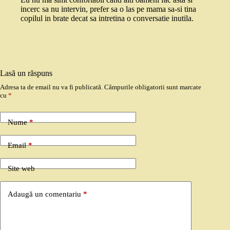
incerc sa nu intervin, prefer sa o las pe mama sa-si tina
copilul in brate decat sa intretina o conversatie inutila.
Lasă un răspuns
Adresa ta de email nu va fi publicată.
Câmpurile obligatorii sunt marcate
cu
*
Nume
*
Email
*
Site web
Adaugă un comentariu
*