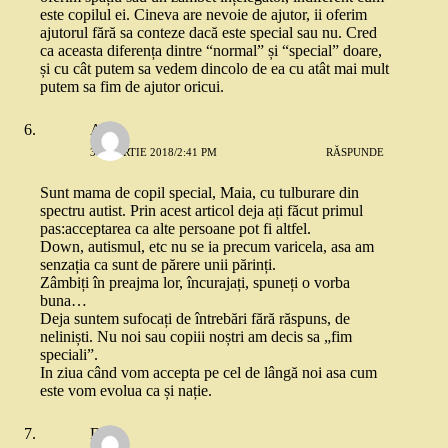
este copilul ei. Cineva are nevoie de ajutor, ii oferim
ajutorul fără sa conteze dacă este special sau nu. Cred
ca aceasta diferența dintre “normal” și “special” doare,
și cu cât putem sa vedem dincolo de ea cu atât mai mult
putem sa fim de ajutor oricui.
Anca
31 MARTIE 2018/2:41 PM
RĂSPUNDE
Sunt mama de copil special, Maia, cu tulburare din
spectru autist. Prin acest articol deja ați făcut primul
pas:acceptarea ca alte persoane pot fi altfel.
Down, autismul, etc nu se ia precum varicela, asa am
senzația ca sunt de părere unii părinți.
Zâmbiți în preajma lor, încurajați, spuneți o vorba
buna…
Deja suntem sufocați de întrebări fără răspuns, de
neliniști. Nu noi sau copiii noștri am decis sa „fim
speciali”.
In ziua când vom accepta pe cel de lângă noi asa cum
este vom evolua ca și nație.
Dana