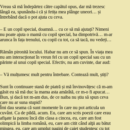
Vreau să mă îndepărtez către capătul opus, dar mă trezesc
lângă ea, spunându-i că și fetița mea plânge uneori… și
întrebând dacă o pot ajuta cu ceva.
– E un copil special, doamnă… cu ce să mă ajutați? Nimeni
nu poate ajuta o mamă cu copil special, ba dimpotrivă… m-ar
arunca în fața trenului, cu copil cu tot, ca să tacă, nu vedeți…
Rămân pironită locului. Habar nu am ce să spun. În viața mea
nu am interacționat în vreun fel cu un copil special sau cu un
părinte al unui copil special. Efectiv, nu am cuvinte, dar aud:
– Vă mulțumesc mult pentru întrebare. Contează mult, știți?
Sunt în continuare stană de piatră și mă învinovățesc că m-am
găsit eu să mă duc la mama asta amărâtă, ce m-o fi apucat…
Bun, și dacă tot m-am dus, de ce naiba nu știu să spun ceva
care nu ar suna stupid?
Îmi dau seama că sunt momente în care nu pot articula un
cuvânt. Ca de pildă, acum. Eu, care am scris poezii care erau
afişate la panou încă din clasa a cincea, eu, care am fost
olimpică la limba română, eu, care am citit când alţii au bătut
mingea, eu, care am umplut pagini de caiet studenţesc cu tot