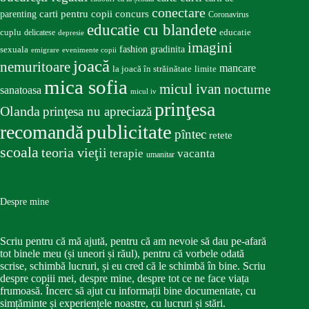
conectare
carti pentru copii
concurs
parenting
Coronavirus
educatie cu blandete
educatie
cuplu
delicatese
depresie
imagini
fashion
gradinita
sexuala
emigrare
evenimente copii
joacă
nemuritoare
mancare
la joacă în străinătate
limite
mica sofia
micul ivan
nocturne
sanatoasa
micul iv
prinţesa
Olanda
prinţesa nu apreciază
publicitate
recomandă
pîntec
retete
scoala
teoria vieţii
terapie
vacanta
umanitar
Despre mine
Scriu pentru că mă ajută, pentru că am nevoie să dau pe-afară
tot binele meu (și uneori și răul), pentru că vorbele odată
scrise, schimbă lucruri, și eu cred că le schimbă în bine. Scriu
despre copiii mei, despre mine, despre tot ce ne face viața
frumoasă. Încerc să ajut cu informații bine documentate, cu
simțăminte și experiențele noastre, cu lucruri și stări.