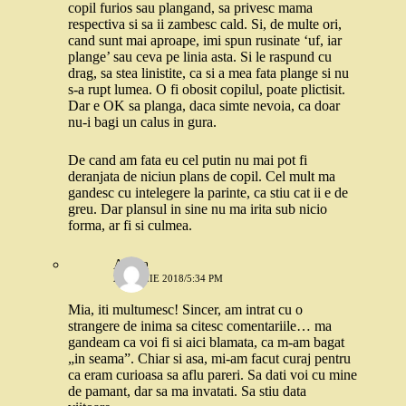
copil furios sau plangand, sa privesc mama
respectiva si sa ii zambesc cald. Si, de multe ori,
cand sunt mai aproape, imi spun rusinate ‘uf, iar
plange’ sau ceva pe linia asta. Si le raspund cu
drag, sa stea linistite, ca si a mea fata plange si nu
s-a rupt lumea. O fi obosit copilul, poate plictisit.
Dar e OK sa planga, daca simte nevoia, ca doar
nu-i bagi un calus in gura.
De cand am fata eu cel putin nu mai pot fi
deranjata de niciun plans de copil. Cel mult ma
gandesc cu intelegere la parinte, ca stiu cat ii e de
greu. Dar plansul in sine nu ma irita sub nicio
forma, ar fi si culmea.
Adina
2 APRILIE 2018/5:34 PM
Mia, iti multumesc! Sincer, am intrat cu o
strangere de inima sa citesc comentariile… ma
gandeam ca voi fi si aici blamata, ca m-am bagat
„in seama”. Chiar si asa, mi-am facut curaj pentru
ca eram curioasa sa aflu pareri. Sa dati voi cu mine
de pamant, dar sa ma invatati. Sa stiu data