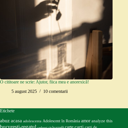
O cititoare ne scrie: Ajutor, fiica mea e anorexică!
5 august 2025
10 comentarii
Etichete
abuz
acasa
amor
Adolescent în România
analyze this
adolescenta
bucureşti-regatul
carte
carti
carti de
ca la școală
cadouri