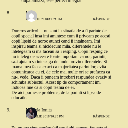
dupa-amiaza, este perfect integrat.
Mona
1 APRILIE 2018/12:21 PM
RĂSPUNDE
Dureros articol….nu sunt in situatia de a fi parinte de
copil special insa imi amintesc cum ii priveam pe acesti
copii lipsiti de noroc atunci cand ii intalneam. Imi
inspirau teama si nicidecum mila, diferentele nu le
intelegeam si ma faceau sa-i resping. Copii resping ce
nu inteleg de aceea e foarte important ca noi, parintii,
sa-i ajutam sa inteleaga de unde provin diferentele. Si
mama mea facea exact ca majoritatea parintilor, evita
comunicarea cu ei, de cele mai multe ori se prefacea ca
nu-i vede. Daca ii puneam intrebari raspundea evaziv si
schimba subiectul. Acest tip de comportament imi
inducea mie ca si copil teama de ei.
De aici porneste problema, de la parinti si lipsa de
educatie.
Mihaela Ionita
11 APRILIE 2018/10:23 PM
RĂSPUNDE
Eu nu ma simt confortabil cand alti oameni fac asta si