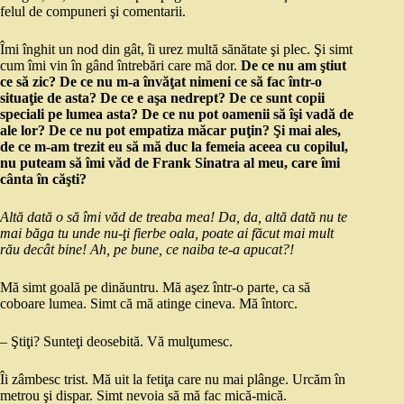
felul de compuneri şi comentarii.
Îmi înghit un nod din gât, îi urez multă sănătate şi plec. Şi simt
cum îmi vin în gând întrebări care mă dor.
De ce nu am ştiut
ce să zic? De ce nu m-a învăţat nimeni ce să fac într-o
situaţie de asta? De ce e aşa nedrept? De ce sunt copii
speciali pe lumea asta? De ce nu pot oamenii să îşi vadă de
ale lor? De ce nu pot empatiza măcar puţin? Şi mai ales,
de ce m-am trezit eu să mă duc la femeia aceea cu copilul,
nu puteam să îmi văd de Frank Sinatra al meu, care îmi
cânta în căşti?
Altă dată o să îmi văd de treaba mea! Da, da, altă dată nu te
mai băga tu unde nu-ţi fierbe oala, poate ai făcut mai mult
rău decât bine! Ah, pe bune, ce naiba te-a apucat?!
Mă simt goală pe dinăuntru. Mă aşez într-o parte, ca să
coboare lumea. Simt că mă atinge cineva. Mă întorc.
– Ştiţi? Sunteţi deosebită. Vă mulţumesc.
Îi zâmbesc trist. Mă uit la fetiţa care nu mai plânge. Urcăm în
metrou şi dispar. Simt nevoia să mă fac mică-mică.