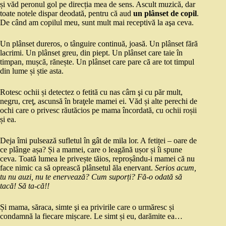
și văd peronul gol pe direcția mea de sens. Ascult muzică, dar
toate notele dispar deodată, pentru că aud
un plânset de copil
.
De când am copilul meu, sunt mult mai receptivă la aşa ceva.
Un plânset dureros, o tânguire continuă, joasă. Un plânset fără
lacrimi. Un plânset greu, din piept. Un plânset care taie în
timpan, mușcă, rănește. Un plânset care pare că are tot timpul
din lume și știe asta.
Rotesc ochii și detectez o fetită cu nas cârn şi cu păr mult,
negru, creţ, ascunsă în braţele mamei ei. Văd și alte perechi de
ochi care o privesc răutăcios pe mama încordată, cu ochii roșii
și ea.
Deja îmi pulsează sufletul în gât de mila lor. A fetiței – oare de
ce plânge așa? Și a mamei, care o leagănă ușor și îi spune
ceva. Toată lumea le privește tăios, reproșându-i mamei că nu
face nimic ca să oprească plânsetul ăla enervant.
Serios acum,
tu nu auzi, nu te enervează? Cum suporți? Fă-o odată să
tacă! Să ta-că!!
Și mama, săraca, simte şi ea privirile care o urmăresc și
condamnă la fiecare mișcare. Le simt și eu, darămite ea…