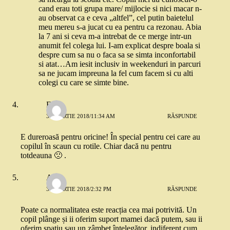
cand erau toti grupa mare/ mijlocie si nici macar n-
au observat ca e ceva „altfel”, cel putin baietelul
meu mereu s-a jucat cu ea pentru ca rezonau. Abia
la 7 ani si ceva m-a intrebat de ce merge intr-un
anumit fel colega lui. I-am explicat despre boala si
despre cum sa nu o faca sa se simta inconfortabil
si atat…Am iesit inclusiv in weekenduri in parcuri
sa ne jucam impreuna la fel cum facem si cu alti
colegi cu care se simte bine.
Ela
31 MARTIE 2018/11:34 AM
RĂSPUNDE
E dureroasă pentru oricine! În special pentru cei care au
copilul în scaun cu rotile. Chiar dacă nu pentru
totdeauna 🙁 .
AF
31 MARTIE 2018/2:32 PM
RĂSPUNDE
Poate ca normalitatea este reacția cea mai potrivită. Un
copil plânge și ii oferim suport mamei dacă putem, sau ii
oferim spațiu sau un zâmbet înțelegător, indiferent cum