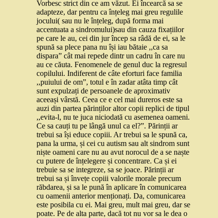
Vorbesc strict din ce am văzut. Ei încearcă sa se
adapteze, dar pentru ca înțeleg mai greu regulile
jocului( sau nu le înțeleg, după forma mai
accentuata a sindromului)sau din cauza fixațiilor
pe care le au, cei din jur încep sa râdă de ei, sa le
spună sa plece pana nu își iau bătaie ,,ca sa
dispara” cât mai repede dintr un cadru în care nu
au ce căuta. Fenomenele de genul duc la regresul
copilului. Indiferent de câte eforturi face familia
,,puiului de om”, totul e în zadar atâta timp cât
sunt expulzați de persoanele de aproximativ
aceeași vârstă. Ceea ce e cel mai dureros este sa
auzi din partea părinților altor copii replici de tipul
,,evita-l, nu te juca niciodată cu asemenea oameni.
Ce sa cauți tu pe lângă unul ca el?”. Părinții ar
trebui sa își educe copiii. Ar trebui sa le spună ca,
pana la urma, și cei cu autism sau alt sindrom sunt
niște oameni care nu au avut norocul de a se naște
cu putere de înțelegere și concentrare. Ca și ei
trebuie sa se integreze, sa se joace. Părinții ar
trebui sa și învețe copiii valorile morale precum
răbdarea, și sa le pună în aplicare în comunicarea
cu oamenii anterior menționați. Da, comunicarea
este posibila cu ei. Mai greu, mult mai greu, dar se
poate. Pe de alta parte, dacă tot nu vor sa le dea o