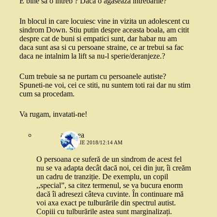
E bine sa o intreb ? Daca o agaseaza intrebarile?
In blocul in care locuiesc vine in vizita un adolescent cu
sindrom Down. Stiu putin despre aceasta boala, am citit
despre cat de buni si empatici sunt, dar habar nu am
daca sunt asa si cu persoane straine, ce ar trebui sa fac
daca ne intalnim la lift sa nu-l sperie/deranjeze.?
Cum trebuie sa ne purtam cu persoanele autiste?
Spuneti-ne voi, cei ce stiti, nu suntem toti rai dar nu stim
cum sa procedam.
Va rugam, invatati-ne!
andreea
1 APRILIE 2018/12:14 AM
O persoana ce suferă de un sindrom de acest fel
nu se va adapta decât dacă noi, cei din jur, îi creăm
un cadru de tranziție. De exemplu, un copil
,,special”, sa citez termenul, se va bucura enorm
dacă îi adresezi câteva cuvinte. În continuare mă
voi axa exact pe tulburările din spectrul autist.
Copiii cu tulburările astea sunt marginalizați.