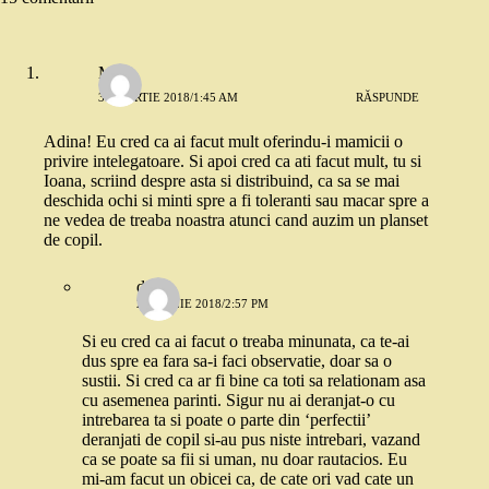
Mia
31 MARTIE 2018/1:45 AM
RĂSPUNDE
Adina! Eu cred ca ai facut mult oferindu-i mamicii o
privire intelegatoare. Si apoi cred ca ati facut mult, tu si
Ioana, scriind despre asta si distribuind, ca sa se mai
deschida ochi si minti spre a fi toleranti sau macar spre a
ne vedea de treaba noastra atunci cand auzim un planset
de copil.
dojo
2 APRILIE 2018/2:57 PM
Si eu cred ca ai facut o treaba minunata, ca te-ai
dus spre ea fara sa-i faci observatie, doar sa o
sustii. Si cred ca ar fi bine ca toti sa relationam asa
cu asemenea parinti. Sigur nu ai deranjat-o cu
intrebarea ta si poate o parte din ‘perfectii’
deranjati de copil si-au pus niste intrebari, vazand
ca se poate sa fii si uman, nu doar rautacios. Eu
mi-am facut un obicei ca, de cate ori vad cate un