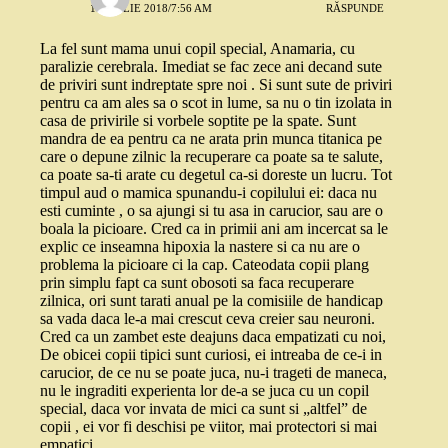
1 APRILIE 2018/7:56 AM
RĂSPUNDE
La fel sunt mama unui copil special, Anamaria, cu
paralizie cerebrala. Imediat se fac zece ani decand sute
de priviri sunt indreptate spre noi . Si sunt sute de priviri
pentru ca am ales sa o scot in lume, sa nu o tin izolata in
casa de privirile si vorbele soptite pe la spate. Sunt
mandra de ea pentru ca ne arata prin munca titanica pe
care o depune zilnic la recuperare ca poate sa te salute,
ca poate sa-ti arate cu degetul ca-si doreste un lucru. Tot
timpul aud o mamica spunandu-i copilului ei: daca nu
esti cuminte , o sa ajungi si tu asa in carucior, sau are o
boala la picioare. Cred ca in primii ani am incercat sa le
explic ce inseamna hipoxia la nastere si ca nu are o
problema la picioare ci la cap. Cateodata copii plang
prin simplu fapt ca sunt obosoti sa faca recuperare
zilnica, ori sunt tarati anual pe la comisiile de handicap
sa vada daca le-a mai crescut ceva creier sau neuroni.
Cred ca un zambet este deajuns daca empatizati cu noi,
De obicei copii tipici sunt curiosi, ei intreaba de ce-i in
carucior, de ce nu se poate juca, nu-i trageti de maneca,
nu le ingraditi experienta lor de-a se juca cu un copil
special, daca vor invata de mici ca sunt si „altfel” de
copii , ei vor fi deschisi pe viitor, mai protectori si mai
empatici.