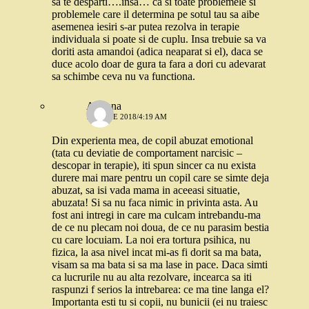
sa te desparti….insa… ca si toate problemele si
problemele care il determina pe sotul tau sa aibe
asemenea iesiri s-ar putea rezolva in terapie
individuala si poate si de cuplu. Insa trebuie sa va
doriti asta amandoi (adica neaparat si el), daca se
duce acolo doar de gura ta fara a dori cu adevarat
sa schimbe ceva nu va functiona.
Adriana
19 IUNIE 2018/4:19 AM
Din experienta mea, de copil abuzat emotional
(tata cu deviatie de comportament narcisic –
descopar in terapie), iti spun sincer ca nu exista
durere mai mare pentru un copil care se simte deja
abuzat, sa isi vada mama in aceeasi situatie,
abuzata! Si sa nu faca nimic in privinta asta. Au
fost ani intregi in care ma culcam intrebandu-ma
de ce nu plecam noi doua, de ce nu parasim bestia
cu care locuiam. La noi era tortura psihica, nu
fizica, la asa nivel incat mi-as fi dorit sa ma bata,
visam sa ma bata si sa ma lase in pace. Daca simti
ca lucrurile nu au alta rezolvare, incearca sa iti
raspunzi f serios la intrebarea: ce ma tine langa el?
Importanta esti tu si copii, nu bunicii (ei nu traiesc