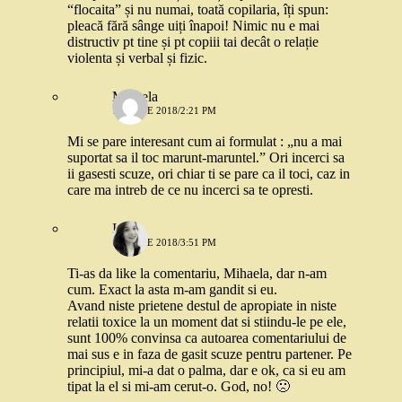
“flocaita” și nu numai, toată copilaria, îți spun:
pleacă fără sânge uiți înapoi! Nimic nu e mai
distructiv pt tine și pt copiii tai decât o relație
violenta și verbal și fizic.
Mihaela
18 IUNIE 2018/2:21 PM
Mi se pare interesant cum ai formulat : „nu a mai
suportat sa il toc marunt-maruntel.” Ori incerci sa
ii gasesti scuze, ori chiar ti se pare ca il toci, caz in
care ma intreb de ce nu incerci sa te opresti.
Ioana
18 IUNIE 2018/3:51 PM
Ti-as da like la comentariu, Mihaela, dar n-am
cum. Exact la asta m-am gandit si eu.
Avand niste prietene destul de apropiate in niste
relatii toxice la un moment dat si stiindu-le pe ele,
sunt 100% convinsa ca autoarea comentariului de
mai sus e in faza de gasit scuze pentru partener. Pe
principiul, mi-a dat o palma, dar e ok, ca si eu am
tipat la el si mi-am cerut-o. God, no! 🙁