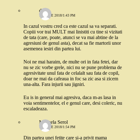
dojo
18 IUNIE 2018/1:43 PM
In cazul vostru cred ca este cazul sa va separati.
Copiii vor trai MULT mai linistiti cu tine si vizitati
de tata (care, poate, atunci se va mai abtine de la
agresiuni de genul asta), decat sa fie martorii unor
asemenea iesiri din partea lui.
Noi ne mai haraim, de multe ori in fata fetei, dar
nu se zic vorbe grele, nici nu se pune problema de
agresivitate unul fata de celalalt sau fata de copil,
doar ne mai da cafeaua in foc sa zic asa si zicem
una-alta. Fara injurii sau jigniri.
Eu is in general mai agresiva, daca m-as lasa in
voia sentimentelor, el e genul care, desi coleric, nu
escaladeaza.
Manuela Serol
18 IUNIE 2018/1:54 PM
Din partea unei fetițe care și-a privit mama