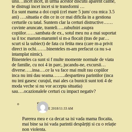
unii…incet incet, in urma acestor discutii aparent calme,
te distrugi incet incet si te transformi …
Eu sunt mama a doi copii (cel mare 5 jum/ cea mica 3.5
ani) ….situatia e din ce in ce mai dificila in a gestiona
certurile cu tatal. Suntem clar la certuri distructive……
cuvinte aruncate, tranteli…..rabufniri asupra
copiilor……sambata de ex., sotul meu nu a mai suportat
sa il toc marunt-maruntel si m-a flocait (tras de par…
scurt si la subiect) de fata cu fetita mea (care m-a privit
direct in ochi…….binenteles m-am prefacut ca nu s-a
intamplat nimic).
Binenteles ca sunt si f multe momente normale de viata
de familie, cu noi 4 in parc, jucandu-ne, excursii…
diverse…..insa….ce la va face mai mult rau copiilor
inca nu imi dau seama……..despartirea parintilor (inca
nu imi gasesc curajul, mai ales ca bunicii sunt toti 4 de
moda veche si nu vor accepta situatia)
sau….ocazionalele certuri cu impact negativ?
S
18 IUNIE 2018/11:33 AM
Parerea mea e ca decat sa isi vada mama flocaita,
mai bine sa isi vada parintii despărțiți si cu o relație
non violenta.