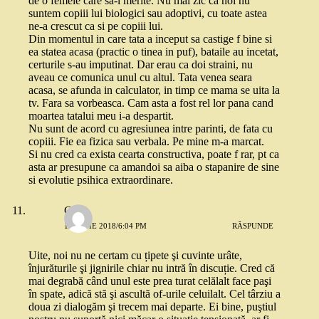
de o femeie care sa-l merite. Nu mai zic ca noi nu
suntem copiii lui biologici sau adoptivi, cu toate astea
ne-a crescut ca si pe copiii lui.
Din momentul in care tata a inceput sa castige f bine si
ea statea acasa (practic o tinea in puf), bataile au incetat,
certurile s-au imputinat. Dar erau ca doi straini, nu
aveau ce comunica unul cu altul. Tata venea seara
acasa, se afunda in calculator, in timp ce mama se uita la
tv. Fara sa vorbeasca. Cam asta a fost rel lor pana cand
moartea tatalui meu i-a despartit.
Nu sunt de acord cu agresiunea intre parinti, de fata cu
copiii. Fie ea fizica sau verbala. Pe mine m-a marcat.
Si nu cred ca exista cearta constructiva, poate f rar, pt ca
asta ar presupune ca amandoi sa aiba o stapanire de sine
si evolutie psihica extraordinare.
Carla
18 IUNIE 2018/6:04 PM
RĂSPUNDE
Uite, noi nu ne certam cu țipete şi cuvinte urâte,
înjurăturile şi jignirile chiar nu intră în discuție. Cred că
mai degrabă când unul este prea turat celălalt face paşi
în spate, adică stă şi ascultă of-urile celuilalt. Cel târziu a
doua zi dialogăm şi trecem mai departe. Ei bine, puştiul