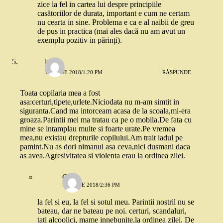
zice la fel in cartea lui despre principiile
casătoriilor de durata, important e cum ne certam
nu cearta in sine. Problema e ca e al naibii de greu
de pus in practica (mai ales dacă nu am avut un
exemplu pozitiv in părinți).
laura
18 IUNIE 2018/1:20 PM
RĂSPUNDE
Toata copilaria mea a fost
asa:certuri,tipete,urlete.Niciodata nu m-am simtit in
siguranta.Cand ma intorceam acasa de la scoala,mi-era
groaza.Parintii mei ma tratau ca pe o mobila.De fata cu
mine se intamplau multe si foarte urate.Pe vremea
mea,nu existau drepturile copilului.Am trait iadul pe
pamint.Nu as dori nimanui asa ceva,nici dusmani daca
as avea.Agresivitatea si violenta erau la ordinea zilei.
Oana
18 IUNIE 2018/2:36 PM
la fel si eu, la fel si sotul meu. Parintii nostril nu se
bateau, dar ne bateau pe noi. certuri, scandaluri,
tati alcoolici, mame innebunite,la ordinea zilei. De