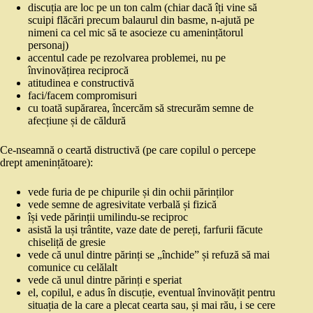
discuția are loc pe un ton calm (chiar dacă îți vine să
scuipi flăcări precum balaurul din basme, n-ajută pe
nimeni ca cel mic să te asocieze cu amenințătorul
personaj)
accentul cade pe rezolvarea problemei, nu pe
învinovățirea reciprocă
atitudinea e constructivă
faci/facem compromisuri
cu toată supărarea, încercăm să strecurăm semne de
afecțiune și de căldură
Ce-nseamnă o ceartă distructivă (pe care copilul o percepe
drept amenințătoare):
vede furia de pe chipurile și din ochii părinților
vede semne de agresivitate verbală și fizică
își vede părinții umilindu-se reciproc
asistă la uși trântite, vaze date de pereți, farfurii făcute
chiseliță de gresie
vede că unul dintre părinți se „închide” și refuză să mai
comunice cu celălalt
vede că unul dintre părinți e speriat
el, copilul, e adus în discuție, eventual învinovățit pentru
situația de la care a plecat cearta sau, și mai rău, i se cere