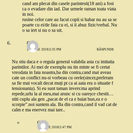
cand am plecat din casele parintesti(18 ani) a fost
ca o evadare din iad. Dar urmele raman toata viata
in noi.
rusine celor care au facut copii si habar nu au sa se
poarte cu ei/de fata cu ei, si ii abuz fizic/verbal. Nu
o sa iert si nu o sa uit.
Geo
18 IUNIE 2018/2:35 PM
RĂSPUNDE
Nu stiu daca e o regula general valabila asta cu imitatia
parintilor. Ai mei de exemplu nu tin minte se fi certat
vreodata in fata noastra,ba din contra,cand mai aveau
cate un conflict nu-si vorbeau cu orele(sincer,preferam
sa fie mai vocali decat muți pt ca ai aata era o situatie f
tensionanta). Si eu sunt taman invers:ma aprind
repede,urlu la al meu,mai arunc si cu oareșce chestii…
stiti cuplu ala gen „pacat de el ca e baiat bun,ea e o
scorpie”.noi suntem ala. Ba din contra,cand il vad cat de
calm e ma enervez mai tare..
Geo
18 IUNIE 2018/2:47 PM