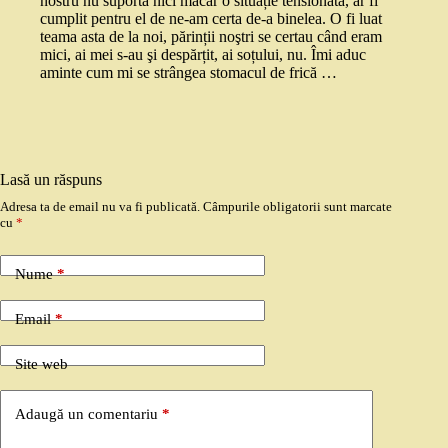
nostru nu suportă nici măcar o situație tensionată, ar fi
cumplit pentru el de ne-am certa de-a binelea. O fi luat
teama asta de la noi, părinții noştri se certau când eram
mici, ai mei s-au şi despărțit, ai soțului, nu. Îmi aduc
aminte cum mi se strângea stomacul de frică …
Lasă un răspuns
Adresa ta de email nu va fi publicată.
Câmpurile obligatorii sunt marcate
cu
*
Nume
*
Email
*
Site web
Adaugă un comentariu
*