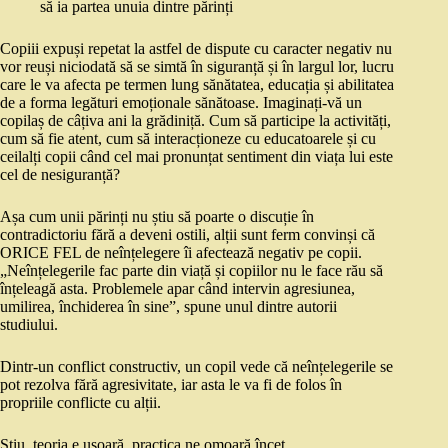
să ia partea unuia dintre părinți
Copiii expuși repetat la astfel de dispute cu caracter negativ nu
vor reuși niciodată să se simtă în siguranță și în largul lor, lucru
care le va afecta pe termen lung sănătatea, educația și abilitatea
de a forma legături emoționale sănătoase. Imaginați-vă un
copilaș de câțiva ani la grădiniță. Cum să participe la activități,
cum să fie atent, cum să interacționeze cu educatoarele și cu
ceilalți copii când cel mai pronunțat sentiment din viața lui este
cel de nesiguranță?
Așa cum unii părinți nu știu să poarte o discuție în
contradictoriu fără a deveni ostili, alții sunt ferm convinși că
ORICE FEL de neînțelegere îi afectează negativ pe copii.
„Neînțelegerile fac parte din viață și copiilor nu le face rău să
înțeleagă asta. Problemele apar când intervin agresiunea,
umilirea, închiderea în sine”, spune unul dintre autorii
studiului.
Dintr-un conflict constructiv, un copil vede că neînțelegerile se
pot rezolva fără agresivitate, iar asta le va fi de folos în
propriile conflicte cu alții.
Știu, teoria e ușoară, practica ne omoară încet.