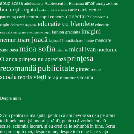
abuz
acasa
amor
Adolescent în România
analyze this
adolescenta
bucureşti-regatul
carte
carti
carti de
ca la școală
cadouri
conectare
carti pentru copii
concurs
parenting
Coronavirus
educatie cu blandete
educatie
cuplu
delicatese
depresie
imagini
fashion
gradinita
sexuala
emigrare
evenimente copii
joacă
nemuritoare
mancare
la joacă în străinătate
limite
mica sofia
micul ivan
nocturne
sanatoasa
micul iv
prinţesa
Olanda
prinţesa nu apreciază
publicitate
recomandă
pîntec
retete
scoala
teoria vieţii
terapie
vacanta
umanitar
Despre mine
Scriu pentru că mă ajută, pentru că am nevoie să dau pe-afară
tot binele meu (și uneori și răul), pentru că vorbele odată
scrise, schimbă lucruri, și eu cred că le schimbă în bine. Scriu
despre copiii mei, despre mine, despre tot ce ne face viața