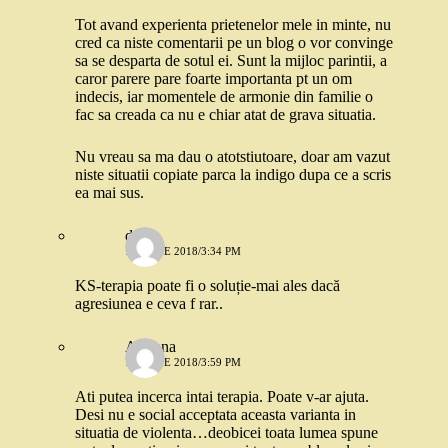
Tot avand experienta prietenelor mele in minte, nu
cred ca niste comentarii pe un blog o vor convinge
sa se desparta de sotul ei. Sunt la mijloc parintii, a
caror parere pare foarte importanta pt un om
indecis, iar momentele de armonie din familie o
fac sa creada ca nu e chiar atat de grava situatia.
Nu vreau sa ma dau o atotstiutoare, doar am vazut
niste situatii copiate parca la indigo dupa ce a scris
ea mai sus.
dia
18 IUNIE 2018/3:34 PM
KS-terapia poate fi o soluție-mai ales dacă
agresiunea e ceva f rar..
Adriana
18 IUNIE 2018/3:59 PM
Ati putea incerca intai terapia. Poate v-ar ajuta.
Desi nu e social acceptata aceasta varianta in
situatia de violenta…deobicei toata lumea spune