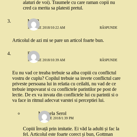
alaturi de voi). Traumele cu care raman copii nu
cred ca merita sa platesti pretul.
Mira2
18 IUNIE 2018/10:22 AM
RĂSPUNDE
Articolul de azi mi se pare un articol foarte bun.
Eu
18 IUNIE 2018/10:39 AM
RĂSPUNDE
Eu nu vad ce treaba trebuie sa aiba copiii cu conflictul
vostru de cuplu? Copilul trebuie sa invete conflictul care
priveste persoana lui in relatia cu ceilalti, nu vad de ce
trebuie impovarat si cu conflictele parintilor pe post de
lectie. De ex va invata din conflictele lui cu parintii si o
va face in ritmul adecvat varstei si perceptiei lui.
Manuela Serol
18 IUNIE 2018/1:39 PM
Copiii învață prin imitatie. Ei văd la adulti și fac la
fel. Articolul este foarte corect și bun, Gottman