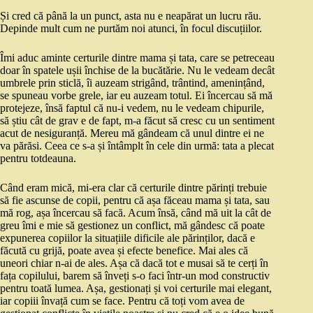
Și cred că până la un punct, asta nu e neapărat un lucru rău.
Depinde mult cum ne purtăm noi atunci, în focul discuțiilor.
Îmi aduc aminte certurile dintre mama și tata, care se petreceau
doar în spatele ușii închise de la bucătărie. Nu le vedeam decât
umbrele prin sticlă, îi auzeam strigând, trântind, amenințând,
se spuneau vorbe grele, iar eu auzeam totul. Ei încercau să mă
protejeze, însă faptul că nu-i vedem, nu le vedeam chipurile,
să știu cât de grav e de fapt, m-a făcut să cresc cu un sentiment
acut de nesiguranță. Mereu mă gândeam că unul dintre ei ne
va părăsi. Ceea ce s-a și întâmplt în cele din urmă: tata a plecat
pentru totdeauna.
Când eram mică, mi-era clar că certurile dintre părinți trebuie
să fie ascunse de copii, pentru că așa făceau mama și tata, sau
mă rog, așa încercau să facă. Acum însă, când mă uit la cât de
greu îmi e mie să gestionez un conflict, mă gândesc că poate
expunerea copiilor la situațiile dificile ale părinților, dacă e
făcută cu grijă, poate avea și efecte benefice. Mai ales că
uneori chiar n-ai de ales. Așa că dacă tot e musai să te cerți în
fața copilului, barem să înveți s-o faci într-un mod constructiv
pentru toată lumea. Așa, gestionați și voi certurile mai elegant,
iar copiii învață cum se face. Pentru că toți vom avea de