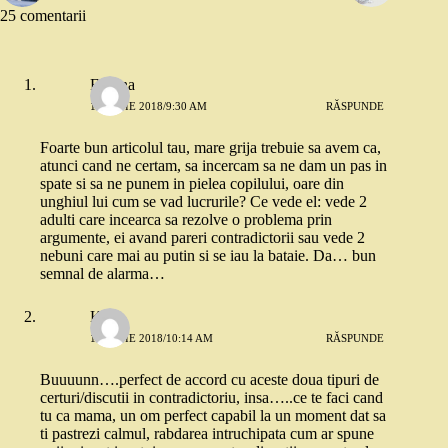
25 comentarii
Florina
18 IUNIE 2018/9:30 AM
RĂSPUNDE
Foarte bun articolul tau, mare grija trebuie sa avem ca,
atunci cand ne certam, sa incercam sa ne dam un pas in
spate si sa ne punem in pielea copilului, oare din
unghiul lui cum se vad lucrurile? Ce vede el: vede 2
adulti care incearca sa rezolve o problema prin
argumente, ei avand pareri contradictorii sau vede 2
nebuni care mai au putin si se iau la bataie. Da… bun
semnal de alarma…
K S
18 IUNIE 2018/10:14 AM
RĂSPUNDE
Buuuunn….perfect de accord cu aceste doua tipuri de
certuri/discutii in contradictoriu, insa…..ce te faci cand
tu ca mama, un om perfect capabil la un moment dat sa
ti pastrezi calmul, rabdarea intruchipata cum ar spune