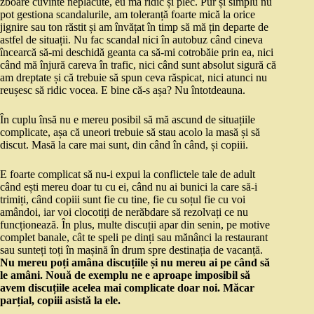
zboare cuvinte neplăcute, eu mă ridic și plec. Pur și simplu nu
pot gestiona scandalurile, am toleranță foarte mică la orice
jignire sau ton răstit și am învățat în timp să mă țin departe de
astfel de situații. Nu fac scandal nici în autobuz când cineva
încearcă să-mi deschidă geanta ca să-mi cotrobăie prin ea, nici
când mă înjură careva în trafic, nici când sunt absolut sigură că
am dreptate și că trebuie să spun ceva răspicat, nici atunci nu
reușesc să ridic vocea. E bine că-s așa? Nu întotdeauna.
În cuplu însă nu e mereu posibil să mă ascund de situațiile
complicate, așa că uneori trebuie să stau acolo la masă și să
discut. Masă la care mai sunt, din când în când, și copiii.
E foarte complicat să nu-i expui la conflictele tale de adult
când ești mereu doar tu cu ei, când nu ai bunici la care să-i
trimiți, când copiii sunt fie cu tine, fie cu soțul fie cu voi
amândoi, iar voi clocotiți de nerăbdare să rezolvați ce nu
funcționează. În plus, multe discuții apar din senin, pe motive
complet banale, cât te speli pe dinți sau mănânci la restaurant
sau sunteți toți în mașină în drum spre destinația de vacanță.
Nu mereu poți amâna discuțiile și nu mereu ai pe când să
le amâni. Nouă de exemplu ne e aproape imposibil să
avem discuțiile acelea mai complicate doar noi. Măcar
parțial, copiii asistă la ele.