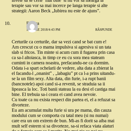
invete sa se certe ‘mai bine’ si nu vor sa mearga la
terapie sau vor sa mai incerce pe langa terapie si alte
strategii: Aaron Beck „Iubirea nu este de ajuns”.
Raluca
18 IUNIE 2018/4:43 PM
RĂSPUNDE
Certurile ca certurile, dar sa vezi cand se bat cum e!
Am crescut cu o mama impulsiva si agresiva si un tata
slab si fricos. Tin minte si acum cum il fugarea prin casa
ca sa-l altoiasca, in timp ce eu cu sora mea stateam
cuminti in camera noastra, prefacandu-ne ca dormim.
Odata i-a spart ochelarii de vedere, alta data a zbierat la
el facandu-l „onanist” , „labagiu” pt ca l-a prins uitandu-
se la un film sexy. Alta data, din furie, i-a rupt banii
(bancnotele) apoi cand si-a revenit, se straduia sa ii
lipeasca la loc. Toti banii stateau la ea desi el castiga mai
bine. El trebuia sa-i ceara ei cand avea nevoie.
Cu toate ca nu exista respect din partea ei, el a refuzat sa
divorteze.
Eu am acumulat multa furie si ura pe mama, din cauza
modului cum se comporta cu tatal meu (si nu numai)
care era un om extrem de bun. Mi-as fi dorit sa aiba mai
mult self esteem si sa divorteze, sa-si refaca viata alaturi