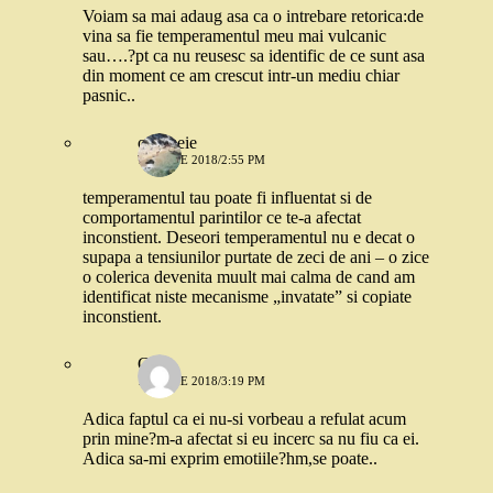
Voiam sa mai adaug asa ca o intrebare retorica:de
vina sa fie temperamentul meu mai vulcanic
sau….?pt ca nu reusesc sa identific de ce sunt asa
din moment ce am crescut intr-un mediu chiar
pasnic..
o femeie
18 IUNIE 2018/2:55 PM
temperamentul tau poate fi influentat si de
comportamentul parintilor ce te-a afectat
inconstient. Deseori temperamentul nu e decat o
supapa a tensiunilor purtate de zeci de ani – o zice
o colerica devenita muult mai calma de cand am
identificat niste mecanisme „invatate” si copiate
inconstient.
Geo
18 IUNIE 2018/3:19 PM
Adica faptul ca ei nu-si vorbeau a refulat acum
prin mine?m-a afectat si eu incerc sa nu fiu ca ei.
Adica sa-mi exprim emotiile?hm,se poate..