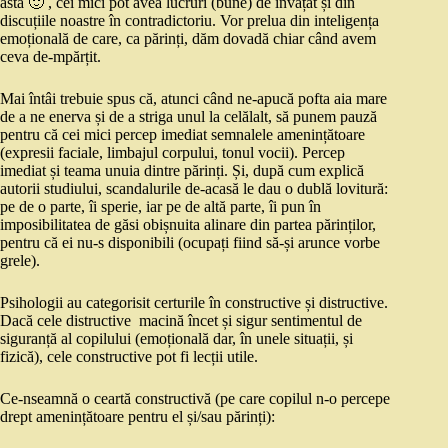
asta 🙂 , cei mici pot avea lucruri (bune) de învățat și din
discuțiile noastre în contradictoriu. Vor prelua din inteligența
emoțională de care, ca părinți, dăm dovadă chiar când avem
ceva de-mpărțit.
Mai întâi trebuie spus că, atunci când ne-apucă pofta aia mare
de a ne enerva și de a striga unul la celălalt, să punem pauză
pentru că cei mici percep imediat semnalele amenințătoare
(expresii faciale, limbajul corpului, tonul vocii). Percep
imediat și teama unuia dintre părinți. Și, după cum explică
autorii studiului, scandalurile de-acasă le dau o dublă lovitură:
pe de o parte, îi sperie, iar pe de altă parte, îi pun în
imposibilitatea de găsi obișnuita alinare din partea părinților,
pentru că ei nu-s disponibili (ocupați fiind să-și arunce vorbe
grele).
Psihologii au categorisit certurile în constructive și distructive.
Dacă cele distructive macină încet și sigur sentimentul de
siguranță al copilului (emoțională dar, în unele situații, și
fizică), cele constructive pot fi lecții utile.
Ce-nseamnă o ceartă constructivă (pe care copilul n-o percepe
drept amenințătoare pentru el și/sau părinți):