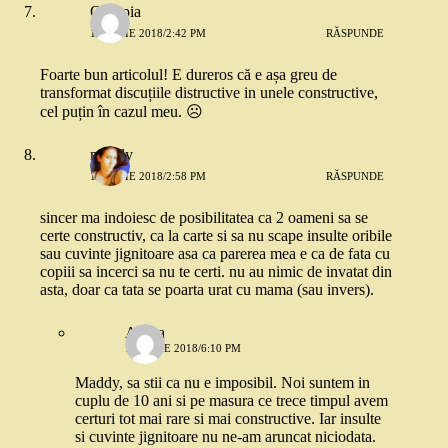
Olimpia
18 IUNIE 2018/2:42 PM
RĂSPUNDE
Foarte bun articolul! E dureros că e așa greu de
transformat discuțiile distructive in unele constructive,
cel puțin în cazul meu. ☹️
maddy
18 IUNIE 2018/2:58 PM
RĂSPUNDE
sincer ma indoiesc de posibilitatea ca 2 oameni sa se
certe constructiv, ca la carte si sa nu scape insulte oribile
sau cuvinte jignitoare asa ca parerea mea e ca de fata cu
copiii sa incerci sa nu te certi. nu au nimic de invatat din
asta, doar ca tata se poarta urat cu mama (sau invers).
Andra
18 IUNIE 2018/6:10 PM
Maddy, sa stii ca nu e imposibil. Noi suntem in
cuplu de 10 ani si pe masura ce trece timpul avem
certuri tot mai rare si mai constructive. Iar insulte
si cuvinte jignitoare nu ne-am aruncat niciodata.