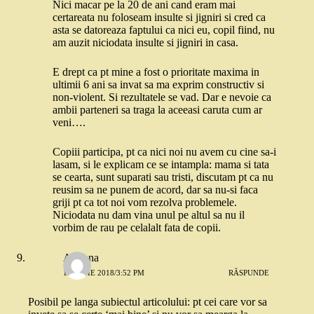
Nici macar pe la 20 de ani cand eram mai
certareata nu foloseam insulte si jigniri si cred ca
asta se datoreaza faptului ca nici eu, copil fiind, nu
am auzit niciodata insulte si jigniri in casa.
E drept ca pt mine a fost o prioritate maxima in
ultimii 6 ani sa invat sa ma exprim constructiv si
non-violent. Si rezultatele se vad. Dar e nevoie ca
ambii parteneri sa traga la aceeasi caruta cum ar
veni….
Copiii participa, pt ca nici noi nu avem cu cine sa-i
lasam, si le explicam ce se intampla: mama si tata
se cearta, sunt suparati sau tristi, discutam pt ca nu
reusim sa ne punem de acord, dar sa nu-si faca
griji pt ca tot noi vom rezolva problemele.
Niciodata nu dam vina unul pe altul sa nu il
vorbim de rau pe celalalt fata de copii.
Adriana
18 IUNIE 2018/3:52 PM
RĂSPUNDE
Posibil pe langa subiectul articolului: pt cei care vor sa