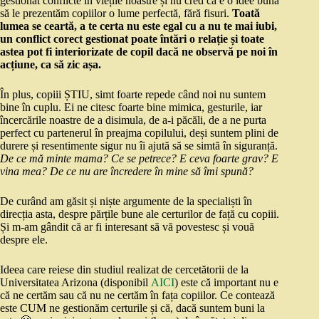
gestionat conflicte în viețile noastre și nu cred că e o idee bună
să le prezentăm copiilor o lume perfectă, fără fisuri.
Toată
lumea se ceartă, a te certa nu este egal cu a nu te mai iubi,
un conflict corect gestionat poate întări o relație și toate
astea pot fi interiorizate de copil dacă ne observă pe noi în
acțiune, ca să zic așa.
În plus, copiii ȘTIU, simt foarte repede când noi nu suntem
bine în cuplu. Ei ne citesc foarte bine mimica, gesturile, iar
încercările noastre de a disimula, de a-i păcăli, de a ne purta
perfect cu partenerul în preajma copilului, deși suntem plini de
durere și resentimente sigur nu îi ajută să se simtă în siguranță.
De ce mă minte mama? Ce se petrece? E ceva foarte grav? E
vina mea? De ce nu are încredere în mine să îmi spună?
De curând am găsit și niște argumente de la specialiști în
direcția asta, despre părțile bune ale certurilor de față cu copiii.
Și m-am gândit că ar fi interesant să vă povestesc și vouă
despre ele.
Ideea care reiese din studiul realizat de cercetătorii de la
Universitatea Arizona (disponibil
AICI
) este că important nu e
că ne certăm sau că nu ne certăm în fața copiilor. Ce contează
este CUM ne gestionăm certurile și că, dacă suntem buni la