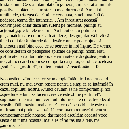
le stăpânim. Ce s-a întâmplat? În general, am păstrat amintirile
pozitive și plăcute și am șters partea dureroasă. Am uitat
umilințele, tristețea de când ne certa tata, ranchiuna față de
pedepse, teama din întuneric… Am înregistrat această
convingere: chiar dacă am suferit pe moment, părinții au
acționat „spre binele nostru”. Au făcut ce-au putut cu
pușlamalele care eram. Caricaturizez, desigur, dar vă invit să
țineți cont de sâmburele de adevăr care ne poate ajuta să
înțelegem mai bine ceea ce se petrece în noi înșine. De vreme
ce considerăm că pedepsele aplicate de părinții noștri erau
justificate, iar atitudinile lor, determinate de dragostea pentru
noi, atunci când copiii se comportă ca și noi, când fac aceleași
„șotii” sau „mofturi”, suntem tentați să reacționăm la fel.
Neconștientizând ceea ce se întâmpla înlăuntrul nostru când
eram mici, nu mai avem repere pentru a simți ce se întâmplă în
cazul copilului nostru. Atunci căutăm să ne comportăm și noi
„spre binele lui”, să facem ceea ce este „bine pentru el”,
supunându-ne mai mult certitudinilor noastre educative decât
sensibilității noastre, mai ales că această sensibilitate este mai
mult sau mai puțin ascunsă. Uneori avem remușcări pentru
comportamentele noastre, dar rareori ascultăm această voce
slabă din inima noastră; mai ales când răsună altele, mai
„autorizate”.