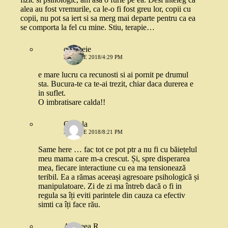
alea au fost vremurile, ca le-o fi fost greu lor, copii cu
copii, nu pot sa iert si sa merg mai departe pentru ca ea
se comporta la fel cu mine. Stiu, terapie…
o femeie
27 IUNIE 2018/4:29 PM
e mare lucru ca recunosti si ai pornit pe drumul
sta. Bucura-te ca te-ai trezit, chiar daca durerea e
in suflet.
O imbratisare calda!!
Gbriela
27 IUNIE 2018/8:21 PM
Same here … fac tot ce pot ptr a nu fi cu băiețelul
meu mama care m-a crescut. Și, spre disperarea
mea, fiecare interactiune cu ea ma tensionează
teribil. Ea a rămas aceeași agresoare psihologică și
manipulatoare. Zi de zi ma întreb dacă o fi in
regula sa îți eviti parintele din cauza ca efectiv
simti ca îți face rău.
Andreea R.