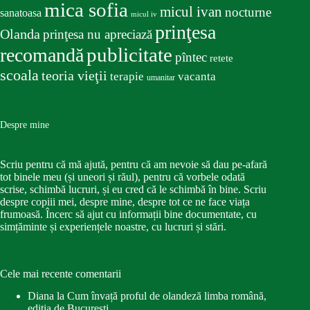
mica sofia
micul ivan
nocturne
sanatoasa
micul iv
prinţesa
Olanda
prinţesa nu apreciază
publicitate
recomandă
pîntec
retete
scoala
teoria vieţii
terapie
vacanta
umanitar
Despre mine
Scriu pentru că mă ajută, pentru că am nevoie să dau pe-afară
tot binele meu (și uneori și răul), pentru că vorbele odată
scrise, schimbă lucruri, și eu cred că le schimbă în bine. Scriu
despre copiii mei, despre mine, despre tot ce ne face viața
frumoasă. Încerc să ajut cu informații bine documentate, cu
simțăminte și experiențele noastre, cu lucruri și stări.
Cele mai recente comentarii
Diana
la
Cum învață proful de olandeză limba română,
ediția de București