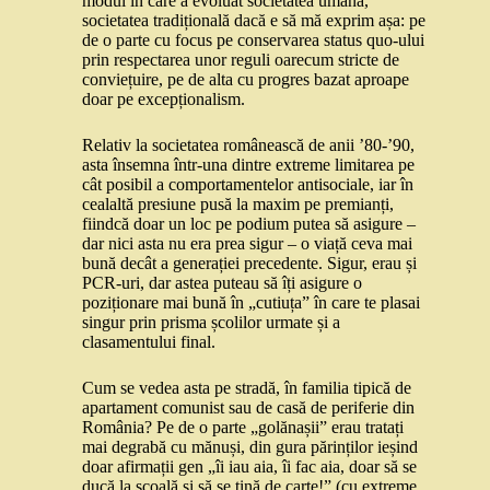
modul în care a evoluat societatea umană,
societatea tradițională dacă e să mă exprim așa: pe
de o parte cu focus pe conservarea status quo-ului
prin respectarea unor reguli oarecum stricte de
conviețuire, pe de alta cu progres bazat aproape
doar pe excepționalism.
Relativ la societatea românească de anii ’80-’90,
asta însemna într-una dintre extreme limitarea pe
cât posibil a comportamentelor antisociale, iar în
cealaltă presiune pusă la maxim pe premianți,
fiindcă doar un loc pe podium putea să asigure –
dar nici asta nu era prea sigur – o viață ceva mai
bună decât a generației precedente. Sigur, erau și
PCR-uri, dar astea puteau să îți asigure o
poziționare mai bună în „cutiuța” în care te plasai
singur prin prisma școlilor urmate și a
clasamentului final.
Cum se vedea asta pe stradă, în familia tipică de
apartament comunist sau de casă de periferie din
România? Pe de o parte „golănașii” erau tratați
mai degrabă cu mănuși, din gura părinților ieșind
doar afirmații gen „îi iau aia, îi fac aia, doar să se
ducă la școală și să se țină de carte!” (cu extreme