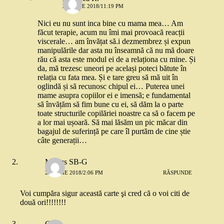
27 IUNIE 2018/11:19 PM
Nici eu nu sunt inca bine cu mama mea… Am
făcut terapie, acum nu îmi mai provoacă reacții
viscerale… am învățat să.i dezmembrez și expun
manipulările dar asta nu înseamnă că nu mă doare
rău că asta este modul ei de a relaționa cu mine. Și
da, mă trezesc uneori pe același poteci bătute în
relația cu fata mea. Și e tare greu să mă uit în
oglindă și să recunosc chipul ei… Puterea unei
mame asupra copiilor ei e imensă; e fundamental
să învățăm să fim bune cu ei, să dăm la o parte
toate structurile copilăriei noastre ca să o facem pe
a lor mai ușoară. Să mai lăsăm un pic măcar din
bagajul de suferință pe care îl purtăm de cine știe
câte generații…
Marius SB-G
27 IUNIE 2018/2:06 PM
RĂSPUNDE
Voi cumpăra sigur această carte şi cred că o voi citi de
două ori!!!!!!!!
Cora