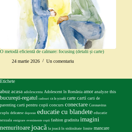
O metodă eficientă de calmare: focusing (detalii și carte)
24 martie 2026
Un comentariu
Etichete
abuz
acasa
amor
Adolescent în România
analyze this
adolescenta
bucureşti-regatul
carte
carti
carti de
ca la școală
cadouri
conectare
carti pentru copii
concurs
parenting
Coronavirus
educatie cu blandete
educatie
cuplu
delicatese
depresie
imagini
fashion
gradinita
sexuala
emigrare
evenimente copii
joacă
nemuritoare
mancare
la joacă în străinătate
limite