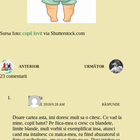
Sursa foto:
copil lovit
via Shutterstock.com
ANTERIOR
URMĂTOR
23 comentarii
Felicita
27 IUNIE 2018/9:28 AM
RĂSPUNDE
Doare cartea asta, imi doresc mult sa o citesc. Ce vad la
mine, copil batut? Pe fiica-mea o cresc cu blandete,
limite blande, mult vorbit si exemplificat insa, atunci
cand ma intalnesc cu maica-mea, ea fiind abuzatorul si
fizic si psihologic, am asa o furie pe ea. Desi inteleg ca