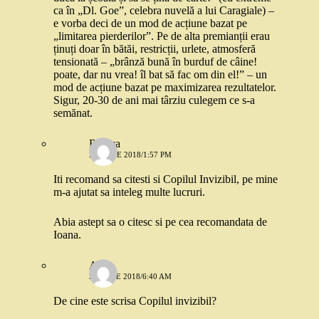
ca în „Dl. Goe”, celebra nuvelă a lui Caragiale) –
e vorba deci de un mod de acțiune bazat pe
„limitarea pierderilor”. Pe de alta premianții erau
ținuți doar în bătăi, restricții, urlete, atmosferă
tensionată – „brânză bună în burduf de câine!
poate, dar nu vrea! îl bat să fac om din el!” – un
mod de acțiune bazat pe maximizarea rezultatelor.
Sigur, 20-30 de ani mai târziu culegem ce s-a
semănat.
Raluca
29 IUNIE 2018/1:57 PM
Iti recomand sa citesti si Copilul Invizibil, pe mine
m-a ajutat sa inteleg multe lucruri.
Abia astept sa o citesc si pe cea recomandata de
Ioana.
Ana
23 IULIE 2018/6:40 AM
De cine este scrisa Copilul invizibil?