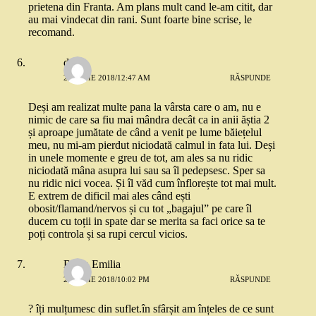
prietena din Franta. Am plans mult cand le-am citit, dar
au mai vindecat din rani. Sunt foarte bine scrise, le
recomand.
dia
28 IUNIE 2018/12:47 AM
RĂSPUNDE
Deși am realizat multe pana la vârsta care o am, nu e
nimic de care sa fiu mai mândra decât ca in anii ăștia 2
și aproape jumătate de când a venit pe lume băiețelul
meu, nu mi-am pierdut niciodată calmul in fata lui. Deși
in unele momente e greu de tot, am ales sa nu ridic
niciodată mâna asupra lui sau sa îl pedepsesc. Sper sa
nu ridic nici vocea. Și îl văd cum înflorește tot mai mult.
E extrem de dificil mai ales când ești
obosit/flamand/nervos și cu tot „bagajul” pe care îl
ducem cu toții in spate dar se merita sa faci orice sa te
poți controla și sa rupi cercul vicios.
Belea Emilia
28 IUNIE 2018/10:02 PM
RĂSPUNDE
? îți mulțumesc din suflet.în sfârșit am înțeles de ce sunt