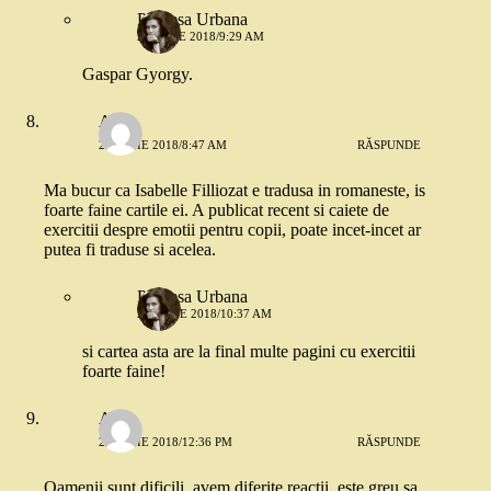
Printesa Urbana
23 IULIE 2018/9:29 AM
Gaspar Gyorgy.
Alina
29 IUNIE 2018/8:47 AM
RĂSPUNDE
Ma bucur ca Isabelle Filliozat e tradusa in romaneste, is
foarte faine cartile ei. A publicat recent si caiete de
exercitii despre emotii pentru copii, poate incet-incet ar
putea fi traduse si acelea.
Printesa Urbana
29 IUNIE 2018/10:37 AM
si cartea asta are la final multe pagini cu exercitii
foarte faine!
Alex
29 IUNIE 2018/12:36 PM
RĂSPUNDE
Oamenii sunt dificili, avem diferite reactii, este greu sa