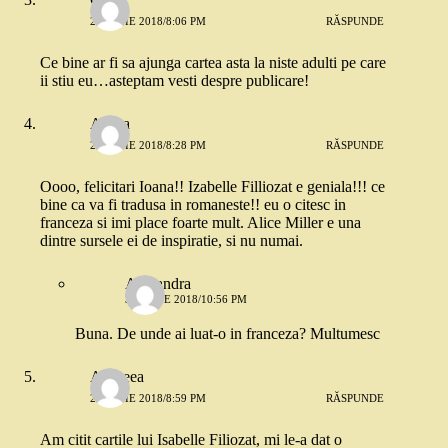
27 IUNIE 2018/8:06 PM
RĂSPUNDE
Ce bine ar fi sa ajunga cartea asta la niste adulti pe care
ii stiu eu…asteptam vesti despre publicare!
Andra
27 IUNIE 2018/8:28 PM
RĂSPUNDE
Oooo, felicitari Ioana!! Izabelle Filliozat e geniala!!! ce
bine ca va fi tradusa in romaneste!! eu o citesc in
franceza si imi place foarte mult. Alice Miller e una
dintre sursele ei de inspiratie, si nu numai.
Alexandra
30 IUNIE 2018/10:56 PM
Buna. De unde ai luat-o in franceza? Multumesc
Andreea
27 IUNIE 2018/8:59 PM
RĂSPUNDE
Am citit cartile lui Isabelle Filiozat, mi le-a dat o