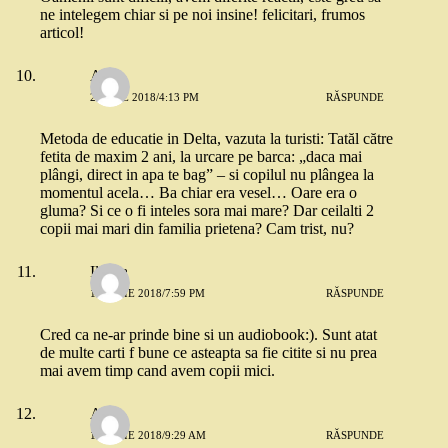
ne intelegem chiar si pe noi insine! felicitari, frumos
articol!
Ana
2 IULIE 2018/4:13 PM
RĂSPUNDE
Metoda de educatie in Delta, vazuta la turisti: Tatăl către
fetita de maxim 2 ani, la urcare pe barca: „daca mai
plângi, direct in apa te bag” – si copilul nu plângea la
momentul acela… Ba chiar era vesel… Oare era o
gluma? Si ce o fi inteles sora mai mare? Dar ceilalti 2
copii mai mari din familia prietena? Cam trist, nu?
Ileana
11 IULIE 2018/7:59 PM
RĂSPUNDE
Cred ca ne-ar prinde bine si un audiobook:). Sunt atat
de multe carti f bune ce asteapta sa fie citite si nu prea
mai avem timp cand avem copii mici.
Ana
14 IULIE 2018/9:29 AM
RĂSPUNDE