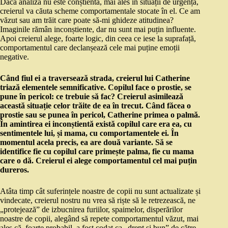
Dacă analiza nu este conștientă, mai ales în situații de urgență,
creierul va căuta scheme comportamentale stocate în el. Ce am
văzut sau am trăit care poate să-mi ghideze atitudinea?
Imaginile rămân inconștiente, dar nu sunt mai puțin influente.
Apoi creierul alege, foarte logic, din ceea ce iese la suprafață,
comportamentul care declanșează cele mai puține emoții
negative.
Când fiul ei a traversează strada, creierul lui Catherine
triază elementele semnificative. Copilul face o prostie, se
pune în pericol: ce trebuie să fac? Creierul asimilează
această situație celor trăite de ea în trecut. Când făcea o
prostie sau se punea în pericol, Catherine primea o palmă.
În amintirea ei inconștientă există copilul care era ea, cu
sentimentele lui, și mama, cu comportamentele ei. În
momentul acela precis, ea are două variante. Să se
identifice fie cu copilul care primește palma, fie cu mama
care o dă. Creierul ei alege comportamentul cel mai puțin
dureros.
Atâta timp cât suferințele noastre de copii nu sunt actualizate și
vindecate, creierul nostru nu vrea să riște să le retrezească, ne
„protejează” de izbucnirea furiilor, spaimelor, disperărilor
noastre de copii, alegând să repete comportamentul văzut, mai
ales că, foarte probabil, a fost codat ca „drept și bun” de către