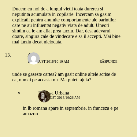
Ducem cu noi de a lungul vietii toata durerea si
neputinta acumulata in copilarie. Incercam sa gasim
explicatii pentru anumite comportamente ale parintilor
care ne au influentat negativ viata de adult. Uneori
simtim ca le am aflat prea tarziu. Dar, desi adevarul
doare, singura cale de vindecare e sa il accepti. Mai bine
mai tarziu decat niciodata.
Alina
13 AUGUST 2018/10:10 AM
RĂSPUNDE
unde se gaseste cartea? am gasit online altele scrise de
ea, numai pe aceasta nu. Ma puteti ajuta?
Printesa Urbana
13 AUGUST 2018/10:26 AM
in lb romana apare in septembrie. in franceza e pe
amazon.