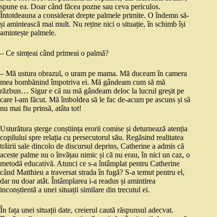
spune ea. Doar când făcea pozne sau ceva periculos.
Întotdeauna a considerat drepte palmele primite. O îndemn să-
și amintească mai mult. Nu reține nici o situație, în schimb își
amintește palmele.
– Ce simțeai când primeai o palmă?
– Mă ustura obrazul, o uram pe mama. Mă duceam în camera
mea bombănind împotriva ei. Mă gândeam cum să mă
răzbun… Sigur e că nu mă gândeam deloc la lucrul greșit pe
care l-am făcut. Mă îmboldea să le fac de-acum pe ascuns și să
nu mai fiu prinsă, atâta tot!
Usturătura șterge conștiința erorii comise și deturnează atenția
copilului spre relația cu persecutorul său. Regăsind realitatea
trăirii sale dincolo de discursul deprins, Catherine a admis că
aceste palme nu o învățau nimic și că nu erau, în nici un caz, o
metodă educativă. Atunci ce s-a întâmplat pentru Catherine
când Matthieu a traversat strada în fugă? S-a temut pentru el,
dar nu doar atât. Întâmplarea i-a readus și amintirea
inconștientă a unei situații similare din trecutul ei.
În fața unei situații date, creierul caută răspunsul adecvat.