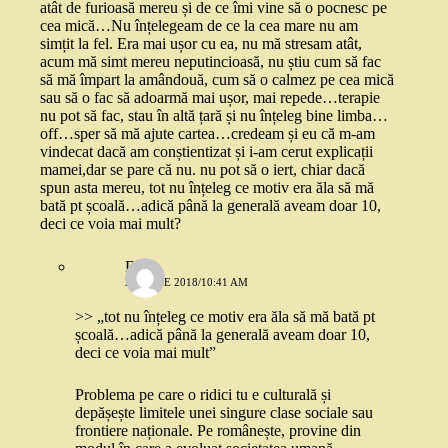
atât de furioasă mereu și de ce îmi vine să o pocnesc pe
cea mică…Nu înțelegeam de ce la cea mare nu am
simțit la fel. Era mai ușor cu ea, nu mă stresam atât,
acum mă simt mereu neputincioasă, nu știu cum să fac
să mă împart la amândouă, cum să o calmez pe cea mică
sau să o fac să adoarmă mai ușor, mai repede…terapie
nu pot să fac, stau în altă țară și nu înțeleg bine limba…
off…sper să mă ajute cartea…credeam și eu că m-am
vindecat dacă am conștientizat și i-am cerut explicații
mamei,dar se pare că nu. nu pot să o iert, chiar dacă
spun asta mereu, tot nu înțeleg ce motiv era ăla să mă
bată pt școală…adică până la generală aveam doar 10,
deci ce voia mai mult?
Dan
29 IUNIE 2018/10:41 AM
>> „tot nu înțeleg ce motiv era ăla să mă bată pt
școală…adică până la generală aveam doar 10,
deci ce voia mai mult”
Problema pe care o ridici tu e culturală și
depășește limitele unei singure clase sociale sau
frontiere naționale. Pe românește, provine din