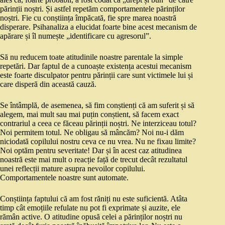
părinții noștri. Și astfel repetăm comportamentele părinților
noștri. Fie cu conștiința împăcată, fie spre marea noastră
disperare. Psihanaliza a elucidat foarte bine acest mecanism de
apărare și îl numește „identificare cu agresorul”.
Să nu reducem toate atitudinile noastre parentale la simple
repetări. Dar faptul de a cunoaște existența acestui mecanism
este foarte disculpator pentru părinții care sunt victimele lui și
care disperă din această cauză.
Se întâmplă, de asemenea, să fim conștienți că am suferit și să
alegem, mai mult sau mai puțin conștient, să facem exact
contrariul a ceea ce făceau părinții noștri. Ne interziceau totul?
Noi permitem totul. Ne obligau să mâncăm? Noi nu-i dăm
niciodată copilului nostru ceva ce nu vrea. Nu ne fixau limite?
Noi optăm pentru severitate! Dar și în acest caz atitudinea
noastră este mai mult o reacție față de trecut decât rezultatul
unei reflecții mature asupra nevoilor copilului.
Comportamentele noastre sunt automate.
Conștiința faptului că am fost răniți nu este suficientă. Atâta
timp cât emoțiile refulate nu pot fi exprimate și auzite, ele
rămân active. O atitudine opusă celei a părinților noștri nu