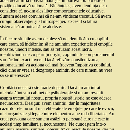
arată decât furia noastră înăbușită împotriva lor. Nu este o
poziție educativă rațională. Bineînțeles, avem tendința de a
considera că ne-am ales liber comportamentele educative.
Suntem adesea convinși că ne-am vindecat trecutul. Să avem
curajul observației și al introspecției. Excesul și latura
sistematică ar putea să ne alerteze.
În fiecare situație avem de ales: să ne identificăm cu copilul
care eram, să îndrăznim să ne amintim experiențele și emoțiile
noastre, uneori intense, sau să refuzăm acest lucru,
identificându-ne cu părinții noștri, copiindu-le comportamentul
sau făcând exact invers. Dacă refuzăm conștientizarea,
automatismul va acționa cel mai frecvent împotriva copilului,
căci cine ar vrea să dezgroape amintiri de care nimeni nu vrea
să se intereseze?
Copilăria noastră este foarte departe. Dacă nu am intrat
niciodată într-un cabinet de psihoterapie și nu am revenit
asupra trecutului nostru, propria noastră istorie ne este adesea
necunoscută. Desigur, avem amintiri, dar în majoritatea
cazurilor ele nu sunt nici eliberate de emoțiile pe care le evocă,
nici organizate și legate între ele pentru a ne reda libertatea. Au
creat persoana care suntem astăzi, o persoană care ne este în
același timp familiară și necunoscută. Ne cunoaștem într-o
anumită măsură, suntem „obișnuiți” cu reacțiile noastre, dar nu