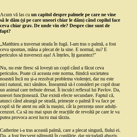
Acum vă las cu
un capitol despre palmele pe care ne vine
să le dăm (și pe care uneori chiar le dăm) când copilul face
ceva chiar grav. De unde vin ele? Despre cine sunt de
fapt?
„Matthieu a traversat strada în fugă. I-am tras o palmă, a fost
ceva spontan, mâna a plecat de la sine. E normal, nu? E
periculos să traversezi așa! A înțeles, îți garantez!”
Nu, nu este firesc să lovești un copil când a făcut ceva
periculos. Poate că aceasta este norma, fiindcă societatea
noastră încă nu și-a rezolvat problema violenței, dar nu este
nici natural, nici sănătos. Înseamnă să-l consideri pe copil doar
un animal care trebuie dresat. Îi inculci reflexul lui Pavlov. Da,
uneori funcționează. Dar există efecte secundare. Faptul că,
atunci când aleargă pe stradă, primește o palmă îl va face pe
copil să fie atent nu atât la mașini, cât la prezența unor adulți-
cenzori. Ca să nu mai spun de reacțiile de revoltă pe care le va
putea provoca acest lucru mai târziu.
Catherine i-a tras această palmă, care a plecat singură, fiului ei.
Da, a fost frecvent pălmuită în copilărie, dar niciodată abuziv,