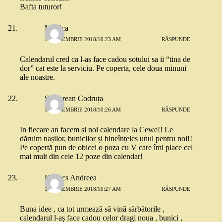
Bafta tuturor!
Monica
13 NOIEMBRIE 2018/10:23 AM
RĂSPUNDE
Calendarul cred ca l-as face cadou sotului sa ii “tina de
dor” cat este la serviciu. Pe coperta, cele doua minuni
ale noastre.
Șopterean Codruța
13 NOIEMBRIE 2018/10:26 AM
RĂSPUNDE
In fiecare an facem și noi calendare la Cewe!! Le
dăruim nașilor, bunicilor și bineînțeles unul pentru noi!!
Pe copertă pun de obicei o poza cu V care îmi place cel
mai mult din cele 12 poze din calendar!
Kovacs Andreea
13 NOIEMBRIE 2018/10:27 AM
RĂSPUNDE
Buna idee , ca tot urmează să vină sărbătorile ,
calendarul l-aș face cadou celor dragi noua , bunici ,