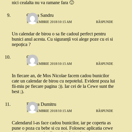
nici cealalta nu va ramane fara 🙂
Corina Sandru
13 NOIEMBRIE 2018/10:15 AM
RĂSPUNDE
Un calendar de birou o sa fie cadoul perfect pentru
bunici anul acesta. Cu siguranță voi alege poze cu ei si
nepoțica ?
Orsi
13 NOIEMBRIE 2018/10:15 AM
RĂSPUNDE
In fiecare an, de Mos Nicolae facem cadou bunicilor
cate un calendar de birou cu nepotelul. Evident poza lui
fii-miu pe fiecare pagina :)). Iar cei de la Cewe sunt the
best ;).
Raluca Dumitru
13 NOIEMBRIE 2018/10:15 AM
RĂSPUNDE
Calendarul l-as face cadou bunicilor, iar pe coperta as
pune o poza cu bebe si cu noi. Folosesc aplicatia cewe