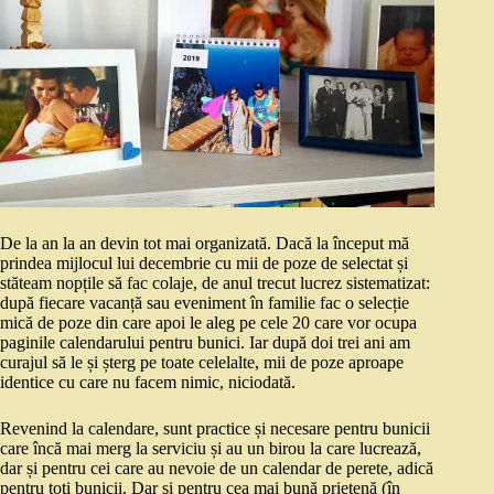
De la an la an devin tot mai organizată. Dacă la început mă
prindea mijlocul lui decembrie cu mii de poze de selectat și
stăteam nopțile să fac colaje, de anul trecut lucrez sistematizat:
după fiecare vacanță sau eveniment în familie fac o selecție
mică de poze din care apoi le aleg pe cele 20 care vor ocupa
paginile calendarului pentru bunici. Iar după doi trei ani am
curajul să le și șterg pe toate celelalte, mii de poze aproape
identice cu care nu facem nimic, niciodată.
Revenind la calendare, sunt practice și necesare pentru bunicii
care încă mai merg la serviciu și au un birou la care lucrează,
dar și pentru cei care au nevoie de un calendar de perete, adică
pentru toți bunicii. Dar și pentru cea mai bună prietenă (în