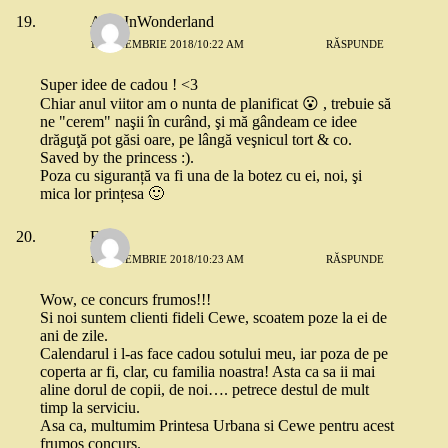
AliceInWonderland
13 NOIEMBRIE 2018/10:22 AM
RĂSPUNDE
Super idee de cadou ! <3
Chiar anul viitor am o nunta de planificat 😮 , trebuie să
ne "cerem" naşii în curând, şi mă gândeam ce idee
drăguţă pot găsi oare, pe lângă veşnicul tort & co.
Saved by the princess :).
Poza cu siguranță va fi una de la botez cu ei, noi, şi
mica lor prințesa 🙂
Flori
13 NOIEMBRIE 2018/10:23 AM
RĂSPUNDE
Wow, ce concurs frumos!!!
Si noi suntem clienti fideli Cewe, scoatem poze la ei de
ani de zile.
Calendarul i l-as face cadou sotului meu, iar poza de pe
coperta ar fi, clar, cu familia noastra! Asta ca sa ii mai
aline dorul de copii, de noi…. petrece destul de mult
timp la serviciu.
Asa ca, multumim Printesa Urbana si Cewe pentru acest
frumos concurs.