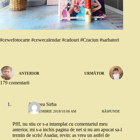
#cewefotocarte #cewecalendar #cadouri #Craciun #sarbatori
ANTERIOR
URMĂTOR
179 comentarii
Andreea Sirba
13 NOIEMBRIE 2018/10:06 AM
RĂSPUNDE
Pfff, nu stiu ce s-a intamplat cu comentariul meu
anterior, mi s-a inchis pagina de net si nu am apucat sa-l
termin de scris! Asadar, revin: as vrea un astfel de