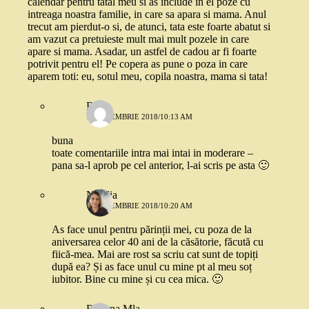
calendar pentru tatal meu si as include in el poze cu
intreaga noastra familie, in care sa apara si mama. Anul
trecut am pierdut-o si, de atunci, tata este foarte abatut si
am vazut ca pretuieste mult mai mult pozele in care
apare si mama. Asadar, un astfel de cadou ar fi foarte
potrivit pentru el! Pe copera as pune o poza in care
aparem toti: eu, sotul meu, copila noastra, mama si tata!
Robo
13 NOIEMBRIE 2018/10:13 AM
buna
toate comentariile intra mai intai in moderare –
pana sa-l aprob pe cel anterior, l-ai scris pe asta 🙂
Natalia
13 NOIEMBRIE 2018/10:20 AM
As face unul pentru părinții mei, cu poza de la
aniversarea celor 40 ani de la căsătorie, făcută cu
fiică-mea. Mai are rost sa scriu cat sunt de topiți
după ea? Și as face unul cu mine pt al meu soț
iubitor. Bine cu mine și cu cea mica. 🙂
Roxana Mla