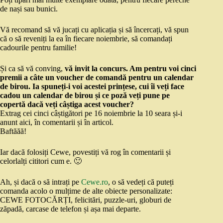
de nași sau bunici.
Vă recomand să vă jucați cu aplicația și să încercați, vă spun
că o să reveniți la ea în fiecare noiembrie, să comandați
cadourile pentru familie!
Și ca să vă conving,
vă invit la concurs. Am pentru voi cinci
premii a câte un voucher de comandă pentru un calendar
de birou. Ia spuneți-i voi acestei prințese, cui îi veți face
cadou un calendar de birou și ce poză veți pune pe
copertă dacă veți câștiga acest voucher?
Extrag cei cinci câștigători pe 16 noiembrie la 10 seara și-i
anunt aici, în comentarii și în articol.
Baftăăă!
Iar dacă folosiți Cewe, povestiți vă rog în comentarii și
celorlalți cititori cum e. 🙂
Ah, și dacă o să intrați pe
Cewe.ro
, o să vedeți că puteți
comanda acolo o mulțime de alte obiecte personalizate:
CEWE FOTOCĂRȚI, felicitări, puzzle-uri, globuri de
zăpadă, carcase de telefon și așa mai departe.