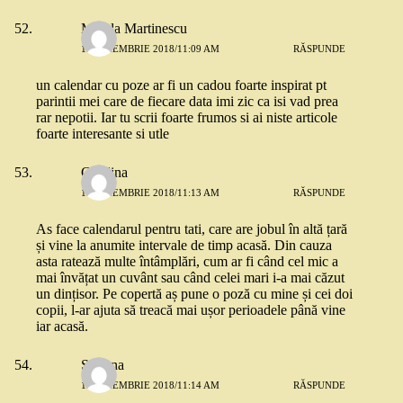
Magda Martinescu
13 NOIEMBRIE 2018/11:09 AM
RĂSPUNDE
un calendar cu poze ar fi un cadou foarte inspirat pt
parintii mei care de fiecare data imi zic ca isi vad prea
rar nepotii. Iar tu scrii foarte frumos si ai niste articole
foarte interesante si utle
Cătălina
13 NOIEMBRIE 2018/11:13 AM
RĂSPUNDE
As face calendarul pentru tati, care are jobul în altă țară
și vine la anumite intervale de timp acasă. Din cauza
asta ratează multe întâmplări, cum ar fi când cel mic a
mai învățat un cuvânt sau când celei mari i-a mai căzut
un dințisor. Pe copertă aș pune o poză cu mine și cei doi
copii, l-ar ajuta să treacă mai ușor perioadele până vine
iar acasă.
Simona
13 NOIEMBRIE 2018/11:14 AM
RĂSPUNDE