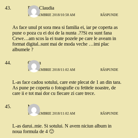
Pătru Claudia
13 NOIEMBRIE 2018/10:58 AM
RĂSPUNDE
As face unul pt sora mea si familia ei, iar pe coperta as
pune o poza cu ei doi de la nunta .??Si eu sunt fana
Cewe…am scos la ei toate pozele pe care le aveam in
format digital..sunt mai de moda veche …imi plac
albumele ?
Corina
13 NOIEMBRIE 2018/11:02 AM
RĂSPUNDE
L-as face cadou sotului, care este plecat de 1 an din tara.
As pune pe coperta o fotografie cu fetitele noastre, de
care ii e tot mai dor cu fiecare zi care trece.
Mara
13 NOIEMBRIE 2018/11:02 AM
RĂSPUNDE
L-as darui..mie. Si sotului. N avem niciun album in
noua formula de 4 🙂