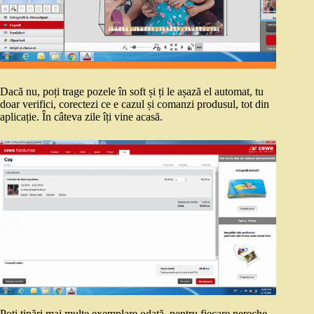
Dacă nu, poți trage pozele în soft și ți le așază el automat, tu
doar verifici, corectezi ce e cazul și comanzi produsul, tot din
aplicație. În câteva zile îți vine acasă.
Poți tipări mai multe exemplare odată, pentru fiecare pereche