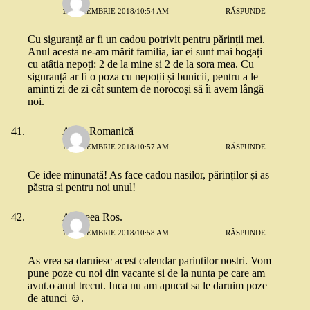
13 NOIEMBRIE 2018/10:54 AM
RĂSPUNDE
Cu siguranță ar fi un cadou potrivit pentru părinții mei.
Anul acesta ne-am mărit familia, iar ei sunt mai bogați
cu atâtia nepoți: 2 de la mine si 2 de la sora mea. Cu
siguranță ar fi o poza cu nepoții și bunicii, pentru a le
aminti zi de zi cât suntem de norocoși să îi avem lângă
noi.
Alina Romanică
13 NOIEMBRIE 2018/10:57 AM
RĂSPUNDE
Ce idee minunată! As face cadou nasilor, părinților și as
păstra si pentru noi unul!
Andreea Ros.
13 NOIEMBRIE 2018/10:58 AM
RĂSPUNDE
As vrea sa daruiesc acest calendar parintilor nostri. Vom
pune poze cu noi din vacante si de la nunta pe care am
avut.o anul trecut. Inca nu am apucat sa le daruim poze
de atunci ☺️.