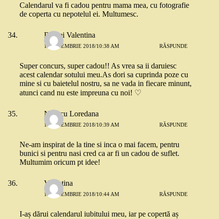
Calendarul va fi cadou pentru mama mea, cu fotografie
de coperta cu nepotelul ei. Multumesc.
Berdei Valentina
13 NOIEMBRIE 2018/10:38 AM
RĂSPUNDE
Super concurs, super cadou!! As vrea sa ii daruiesc
acest calendar sotului meu.As dori sa cuprinda poze cu
mine si cu baietelul nostru, sa ne vada in fiecare minunt,
atunci cand nu este impreuna cu noi! ♡
Nitescu Loredana
13 NOIEMBRIE 2018/10:39 AM
RĂSPUNDE
Ne-am inspirat de la tine si inca o mai facem, pentru
bunici si pentru nasi cred ca ar fi un cadou de suflet.
Multumim oricum pt idee!
Valentina
13 NOIEMBRIE 2018/10:44 AM
RĂSPUNDE
I-aș dărui calendarul iubitului meu, iar pe copertă aș