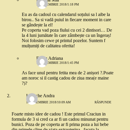
13 NOIEMBRIE 2018/1:18 PM
Eu as da cadoul cu calendarul soțului sa l aibe la
birou.. Sa si vadă puiul in fiecare moment in care
se gândește la el!
Pe coperta vad poza fiului cu cei 2 dintisori… De
la 4 luni jumătate în care zâmbește ca un îngeraș!
Noi folosim cewe pt printul pozelor. Suntem f
mulțumiți de calitatea oferita!
Baran Adriana
13 NOIEMBRIE 2018/1:45 PM
As face unul pentru fetita mea de 2 anișori ?.Poate
am noroc si il castig cadou de ziua mea(e maine
?)?
Iordache Andra
13 NOIEMBRIE 2018/10:09 AM
RĂSPUNDE
Foarte misto idee de cadou ! Este primul Craciun in
formula de 3 si cred ca ar fi un cadou minunat pentru
bunici. Poza de pe coperta ar fi prima poza a lui bebe
din primele clipe de viata extrauterina , facuta la