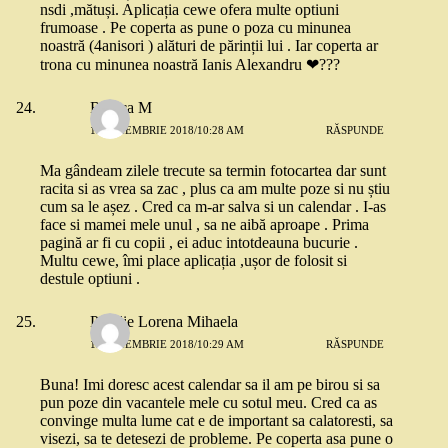
nsdi ,mătuși. Aplicația cewe ofera multe optiuni
frumoase . Pe coperta as pune o poza cu minunea
noastră (4anisori ) alături de părinții lui . Iar coperta ar
trona cu minunea noastră Ianis Alexandru ❤???
Raluca M
13 NOIEMBRIE 2018/10:28 AM
RĂSPUNDE
Ma gândeam zilele trecute sa termin fotocartea dar sunt
racita si as vrea sa zac , plus ca am multe poze si nu știu
cum sa le așez . Cred ca m-ar salva si un calendar . I-as
face si mamei mele unul , sa ne aibă aproape . Prima
pagină ar fi cu copii , ei aduc intotdeauna bucurie .
Multu cewe, îmi place aplicația ,ușor de folosit si
destule optiuni .
Pintilie Lorena Mihaela
13 NOIEMBRIE 2018/10:29 AM
RĂSPUNDE
Buna! Imi doresc acest calendar sa il am pe birou si sa
pun poze din vacantele mele cu sotul meu. Cred ca as
convinge multa lume cat e de important sa calatoresti, sa
visezi, sa te detesezi de probleme. Pe coperta asa pune o