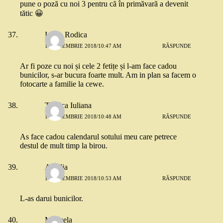
pune o poză cu noi 3 pentru că în primăvară a devenit
tătic 😀
Ionita Rodica
13 NOIEMBRIE 2018/10:47 AM
RĂSPUNDE
Ar fi poze cu noi și cele 2 fetițe și l-am face cadou
bunicilor, s-ar bucura foarte mult. Am in plan sa facem o
fotocarte a familie la cewe.
Tihulca Iuliana
13 NOIEMBRIE 2018/10:48 AM
RĂSPUNDE
As face cadou calendarul sotului meu care petrece
destul de mult timp la birou.
Amalia
13 NOIEMBRIE 2018/10:53 AM
RĂSPUNDE
L-as darui bunicilor.
Manuela