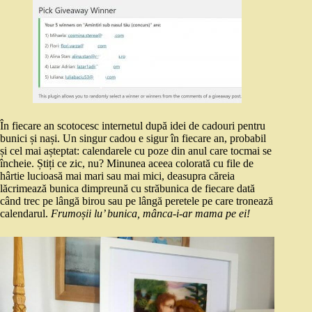
În fiecare an scotocesc internetul după idei de cadouri pentru
bunici și nași. Un singur cadou e sigur în fiecare an, probabil
și cel mai așteptat: calendarele cu poze din anul care tocmai se
încheie. Știți ce zic, nu? Minunea aceea colorată cu file de
hârtie lucioasă mai mari sau mai mici, deasupra căreia
lăcrimează bunica dimpreună cu străbunica de fiecare dată
când trec pe lângă birou sau pe lângă peretele pe care tronează
calendarul.
Frumoșii lu’ bunica, mânca-i-ar mama pe ei!