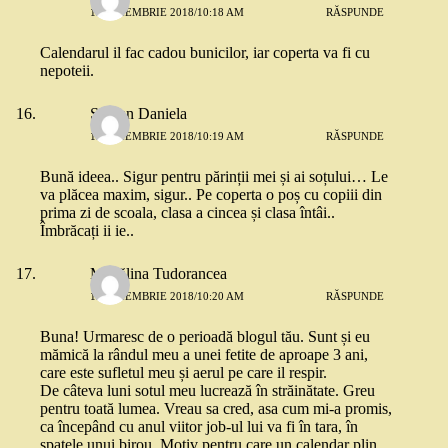
13 NOIEMBRIE 2018/10:18 AM
RĂSPUNDE
Calendarul il fac cadou bunicilor, iar coperta va fi cu
nepoteii.
Șerban Daniela
13 NOIEMBRIE 2018/10:19 AM
RĂSPUNDE
Bună ideea.. Sigur pentru părinții mei și ai soțului… Le
va plăcea maxim, sigur.. Pe coperta o poș cu copiii din
prima zi de scoala, clasa a cincea și clasa întâi..
Îmbrăcați ii ie..
Mădălina Tudorancea
13 NOIEMBRIE 2018/10:20 AM
RĂSPUNDE
Buna! Urmaresc de o perioadă blogul tău. Sunt și eu
mămică la rândul meu a unei fetite de aproape 3 ani,
care este sufletul meu și aerul pe care il respir.
De câteva luni sotul meu lucrează în străinătate. Greu
pentru toată lumea. Vreau sa cred, asa cum mi-a promis,
ca începând cu anul viitor job-ul lui va fi în tara, în
spatele unui birou. Motiv pentru care un calendar plin