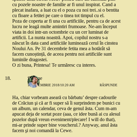
cu pozele noastre de familie ar fi unul inspirat. Cand a
plecat inafara, a luat cu el o poza cu noi trei..si o bentita
cu floare a fetitei pe care o tinea tot timpul cu el.
Poza de coperta ar fi una cu artificiile, pentru ca de acest
lucru ne leagă multe amintiri frumoase. Ne-am început
viata in doi intr-un octombrie cu un cer luminat de
artificii. La nunta noastră. Apoi, copilul nostru s-a
născut în data cand artificiile luminează cerul în cinstea
Noului An. Pe 31 decembrie fetita mea a hotărât să
facem cunoștință, de aceea pentru noi artificiile sunt
luminile dragostei.
O zi buna, Printesa! Te urmăresc cu interes.
Simone
13 NOIEMBRIE 2018/10:20 AM
RĂSPUNDE
Ha, chiar vorbeam aseară cu bărbatu’ despre cadourile
de Crăciun şi că ar fi super să îi surprindem pe bunici cu
un album, un calendar, ceva de genul ăsta. Cum m-am
apucat deja de sortat poze (aaa, ce idee bună ai cu alesul
pozelor după vreun eveniment/plecare! I will do that),
mi-ar prinde super bine voucherul.? Anyway, anul ăsta
facem şi noi comandă la Cewe.