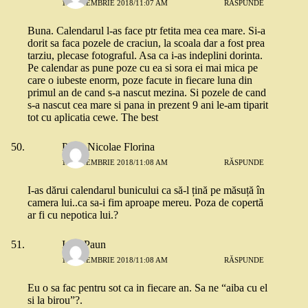
13 NOIEMBRIE 2018/11:07 AM
RĂSPUNDE
Buna. Calendarul l-as face ptr fetita mea cea mare. Si-a
dorit sa faca pozele de craciun, la scoala dar a fost prea
tarziu, plecase fotograful. Asa ca i-as indeplini dorinta.
Pe calendar as pune poze cu ea si sora ei mai mica pe
care o iubeste enorm, poze facute in fiecare luna din
primul an de cand s-a nascut mezina. Si pozele de cand
s-a nascut cea mare si pana in prezent 9 ani le-am tiparit
tot cu aplicatia cewe. The best
Popa-Nicolae Florina
13 NOIEMBRIE 2018/11:08 AM
RĂSPUNDE
I-as dărui calendarul bunicului ca să-l țină pe măsuță în
camera lui..ca sa-i fim aproape mereu. Poza de copertă
ar fi cu nepotica lui.?
Iulia Paun
13 NOIEMBRIE 2018/11:08 AM
RĂSPUNDE
Eu o sa fac pentru sot ca in fiecare an. Sa ne “aiba cu el
si la birou”?.