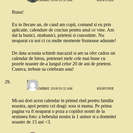
Buna!
Eu in fiecare an, de cand am copii, comand si eu prin
aplicatie, calendare de craciun pentru anul ce vine. Am
dat la bunici, strabunici, prieteni si cunostinte. Nu
neaparat cu noi ci cu multe momente frumoase adunate!
De data aceasta schimb macazul si am sa ofer cadou un
calendar de birou, prietenei mele cele mai bune cu
pozele noastre de-a lungul celor 20 de ani de prieteni.
Cumva, trebuie sa celebram asta!
Diana
13 NOIEMBRIE 2018/10:32 AM
RĂSPUNDE
Mi-asi dori acest calendar in primul rind pentru familia
noastra, apoi pentru cei dragi: sora si mama. Pe prima
pagina va fi neaparat o poza a copiilor nostri de la
sesiunea foto: a bebeului nostru la 1 anisor si a domnitei
noastre de 15 ani <3.