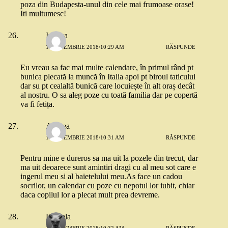
poza din Budapesta-unul din cele mai frumoase orase!
Iti multumesc!
Iuliana
13 NOIEMBRIE 2018/10:29 AM
RĂSPUNDE
Eu vreau sa fac mai multe calendare, în primul rând pt
bunica plecată la muncă în Italia apoi pt biroul taticului
dar su pt cealaltă bunică care locuiește în alt oraș decât
al nostru. O sa aleg poze cu toată familia dar pe copertă
va fi fetița.
Andrea
13 NOIEMBRIE 2018/10:31 AM
RĂSPUNDE
Pentru mine e dureros sa ma uit la pozele din trecut, dar
ma uit deoarece sunt amintiri dragi cu al meu sot care e
ingerul meu si al baietelului meu.As face un cadou
socrilor, un calendar cu poze cu nepotul lor iubit, chiar
daca copilul lor a plecat mult prea devreme.
Daniela
13 NOIEMBRIE 2018/10:32 AM
RĂSPUNDE