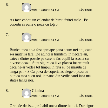
Diana
13 NOIEMBRIE 2018/10:14 AM
RĂSPUNDE
As face cadou un calendar de birou fetitei mele.. Pe
coperta as pune o poza cu toți 3
Bianca
13 NOIEMBRIE 2018/10:14 AM
RĂSPUNDE
Bunica mea ne-a fost aproape pana acum trei ani, cand
s-a mutat la tara. De atunci ii trimitem, in fiecare an,
cateva dintre pozele pe care le fac copiii la scoala cu
diverse ocazii. Sunt sigura ca ii va placea foarte mult
daca ne-ar vedea tot timpul in fata ei, pe masuta de
langa pat. <3 Ca poza de coperta as alege o poza cu
bunica mea si cu noi, intr-una din verile cand inca mai
statea langa noi.
Marin Gianina
13 NOIEMBRIE 2018/10:14 AM
RĂSPUNDE
Greu de decis… probabil uneia dintre bunici. Dar sigur