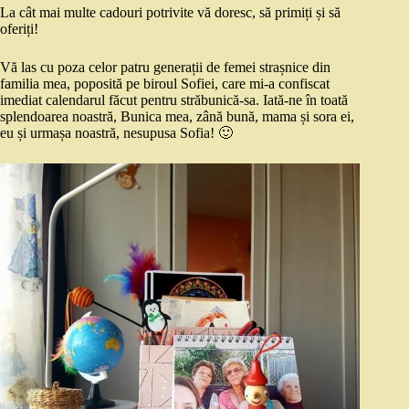
La cât mai multe cadouri potrivite vă doresc, să primiți și să
oferiți!
Vă las cu poza celor patru generații de femei strașnice din
familia mea, poposită pe biroul Sofiei, care mi-a confiscat
imediat calendarul făcut pentru străbunică-sa. Iată-ne în toată
splendoarea noastră, Bunica mea, zână bună, mama și sora ei,
eu și urmașa noastră, nesupusa Sofia! 🙂