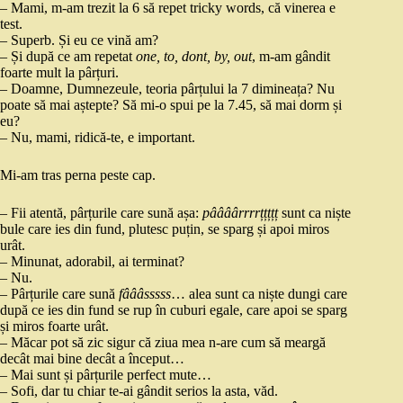
– Mami, m-am trezit la 6 să repet tricky words, că vinerea e
test.
– Superb. Și eu ce vină am?
– Și după ce am repetat
one, to, dont, by, out
, m-am gândit
foarte mult la pârțuri.
– Doamne, Dumnezeule, teoria pârțului la 7 dimineața? Nu
poate să mai aștepte? Să mi-o spui pe la 7.45, să mai dorm și
eu?
– Nu, mami, ridică-te, e important.
Mi-am tras perna peste cap.
– Fii atentă, pârțurile care sună așa:
pâââârrrrțțțțț
sunt ca niște
bule care ies din fund, plutesc puțin, se sparg și apoi miros
urât.
– Minunat, adorabil, ai terminat?
– Nu.
– Pârțurile care sună
fâââsssss
… alea sunt ca niște dungi care
după ce ies din fund se rup în cuburi egale, care apoi se sparg
și miros foarte urât.
– Măcar pot să zic sigur că ziua mea n-are cum să meargă
decât mai bine decât a început…
– Mai sunt și pârțurile perfect mute…
– Sofi, dar tu chiar te-ai gândit serios la asta, văd.