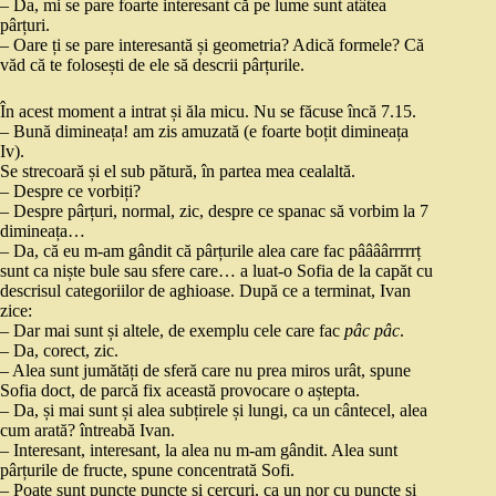
– Da, mi se pare foarte interesant că pe lume sunt atâtea
pârțuri.
– Oare ți se pare interesantă și geometria? Adică formele? Că
văd că te folosești de ele să descrii pârțurile.
În acest moment a intrat și ăla micu. Nu se făcuse încă 7.15.
– Bună dimineața! am zis amuzată (e foarte boțit dimineața
Iv).
Se strecoară și el sub pătură, în partea mea cealaltă.
– Despre ce vorbiți?
– Despre pârțuri, normal, zic, despre ce spanac să vorbim la 7
dimineața…
– Da, că eu m-am gândit că pârțurile alea care fac pâââârrrrrț
sunt ca niște bule sau sfere care… a luat-o Sofia de la capăt cu
descrisul categoriilor de aghioase. După ce a terminat, Ivan
zice:
– Dar mai sunt și altele, de exemplu cele care fac
pâc pâc
.
– Da, corect, zic.
– Alea sunt jumătăți de sferă care nu prea miros urât, spune
Sofia doct, de parcă fix această provocare o aștepta.
– Da, și mai sunt și alea subțirele și lungi, ca un cântecel, alea
cum arată? întreabă Ivan.
– Interesant, interesant, la alea nu m-am gândit. Alea sunt
pârțurile de fructe, spune concentrată Sofi.
– Poate sunt puncte puncte și cercuri, ca un nor cu puncte și