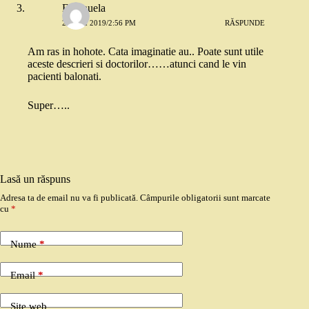
Emanuela
29 MAI 2019/2:56 PM
RĂSPUNDE
Am ras in hohote. Cata imaginatie au.. Poate sunt utile
aceste descrieri si doctorilor……atunci cand le vin
pacienti balonati.
Super…..
Lasă un răspuns
Adresa ta de email nu va fi publicată.
Câmpurile obligatorii sunt marcate
cu
*
Nume
*
Email
*
Site web