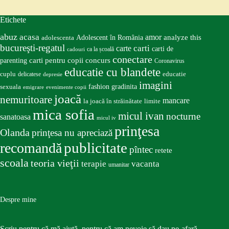
Etichete
abuz
acasa
amor
Adolescent în România
analyze this
adolescenta
bucureşti-regatul
carte
carti
carti de
ca la școală
cadouri
conectare
carti pentru copii
concurs
parenting
Coronavirus
educatie cu blandete
educatie
cuplu
delicatese
depresie
imagini
fashion
gradinita
sexuala
emigrare
evenimente copii
joacă
nemuritoare
mancare
la joacă în străinătate
limite
mica sofia
micul ivan
nocturne
sanatoasa
micul iv
prinţesa
Olanda
prinţesa nu apreciază
publicitate
recomandă
pîntec
retete
scoala
teoria vieţii
terapie
vacanta
umanitar
Despre mine
Scriu pentru că mă ajută, pentru că am nevoie să dau pe-afară