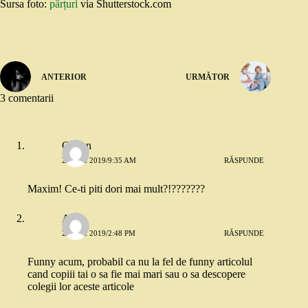
Sursa foto:
pârțuri
via Shutterstock.com
ANTERIOR
URMĂTOR
3 comentarii
Crmen
29 MAI 2019/9:35 AM
RĂSPUNDE
Maxim! Ce-ti piti dori mai mult?!???????
Alina
29 MAI 2019/2:48 PM
RĂSPUNDE
Funny acum, probabil ca nu la fel de funny articolul
cand copiii tai o sa fie mai mari sau o sa descopere
colegii lor aceste articole