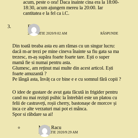
acum, peste o ora! Daca inainte cina era la 18:00-
18:30, acum ajungem mereu la 20:00. Iar
cantitatea e la fel ca i.C.
Eliza
24 MARTIE 2020/9:02 AM
RĂSPUNDE
Din toată treaba asta eu am rămas cu un singur lucru:
dacă m-ar trezi pe mine cineva înainte sa fiu gata sa ma
trezesc, m-aș supăra foarte foarte tare. Ești o super
mamă fie si numai pentru asta.
Glumesc, am reținut mai multe din acest articol. Ești
foarte amuzantă ?
Pe lângă asta, învăț ca ce bine e e cu somnul fără copii ?
O idee de gustare de avut gata făcută in frigider pentru
cand nu mai reziști psihic la întrebări este un platou cu
felii de castraveți, roșii cherry, bastonașe de morcov și
inca ce alte verzaturi mai pot ei mânca.
Spor si răbdare sa ai!
Mona Racu
25 MARTIE 2020/9:29 AM