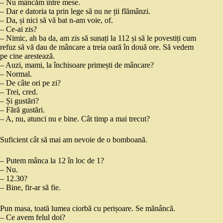
– Nu mâncăm între mese.
– Dar e datoria ta prin lege să nu ne ții flămânzi.
– Da, și nici să vă bat n-am voie, of.
– Ce-ai zis?
– Nimic, ah ba da, am zis să sunați la 112 și să le povestiți cum
refuz să vă dau de mâncare a treia oară în două ore. Să vedem
pe cine arestează.
– Auzi, mami, la închisoare primești de mâncare?
– Normal.
– De câte ori pe zi?
– Trei, cred.
– Și gustări?
– Fără gustări.
– A, nu, atunci nu e bine. Cât timp a mai trecut?
Suficient cât să mai am nevoie de o bomboană.
– Putem mânca la 12 în loc de 1?
– Nu.
– 12.30?
– Bine, fir-ar să fie.
Pun masa, toată lumea ciorbă cu perișoare. Se mănâncă.
– Ce avem felul doi?