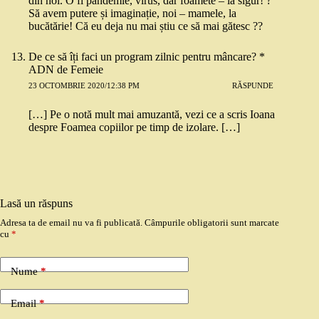
din noi. O fi pandemie, virus, dar foamete – la sigur! ?
Să avem putere și imaginație, noi – mamele, la
bucătărie! Că eu deja nu mai știu ce să mai gătesc ??
De ce să îți faci un program zilnic pentru mâncare? *
ADN de Femeie
23 OCTOMBRIE 2020/12:38 PM
RĂSPUNDE
[…] Pe o notă mult mai amuzantă, vezi ce a scris Ioana
despre Foamea copiilor pe timp de izolare. […]
Lasă un răspuns
Adresa ta de email nu va fi publicată.
Câmpurile obligatorii sunt marcate
cu
*
Nume
*
Email
*