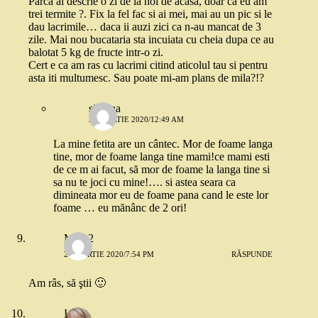
Parca ai descrie o zi de la noi de acasa, doar ca eu am
trei termite ?. Fix la fel fac si ai mei, mai au un pic si le
dau lacrimile… daca ii auzi zici ca n-au mancat de 3
zile. Mai nou bucataria sta incuiata cu cheia dupa ce au
balotat 5 kg de fructe intr-o zi.
Cert e ca am ras cu lacrimi citind aticolul tau si pentru
asta iti multumesc. Sau poate mi-am plans de mila?!?
simona
25 MARTIE 2020/12:49 AM
La mine fetita are un cântec. Mor de foame langa
tine, mor de foame langa tine mami!ce mami esti
de ce m ai facut, să mor de foame la langa tine si
sa nu te joci cu mine!…. si astea seara ca
dimineata mor eu de foame pana cand le este lor
foame … eu mănânc de 2 ori!
Mira 2
24 MARTIE 2020/7:54 PM
RĂSPUNDE
Am râs, să ştii 🙂
Ioana