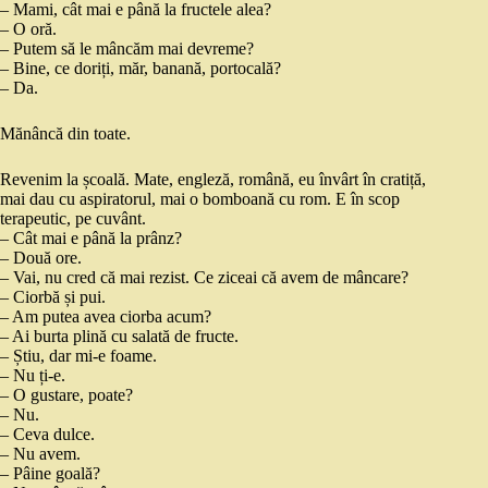
– Mami, cât mai e până la fructele alea?
– O oră.
– Putem să le mâncăm mai devreme?
– Bine, ce doriți, măr, banană, portocală?
– Da.
Mănâncă din toate.
Revenim la școală. Mate, engleză, română, eu învârt în cratiță,
mai dau cu aspiratorul, mai o bomboană cu rom. E în scop
terapeutic, pe cuvânt.
– Cât mai e până la prânz?
– Două ore.
– Vai, nu cred că mai rezist. Ce ziceai că avem de mâncare?
– Ciorbă și pui.
– Am putea avea ciorba acum?
– Ai burta plină cu salată de fructe.
– Știu, dar mi-e foame.
– Nu ți-e.
– O gustare, poate?
– Nu.
– Ceva dulce.
– Nu avem.
– Pâine goală?