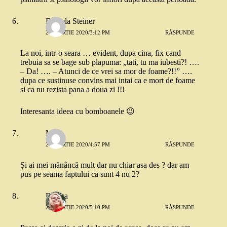
Daniela Steiner
24 MARTIE 2020/3:12 PM
RĂSPUNDE
La noi, intr-o seara … evident, dupa cina, fix cand
trebuia sa se bage sub plapuma: „tati, tu ma iubesti?! ….
– Da! …. – Atunci de ce vrei sa mor de foame?!!” ….
dupa ce sustinuse convins mai intai ca e mort de foame
si ca nu rezista pana a doua zi !!!
Interesanta ideea cu bomboanele 😉
Miha
24 MARTIE 2020/4:57 PM
RĂSPUNDE
Și ai mei mănâncă mult dar nu chiar asa des ? dar am
pus pe seama faptului ca sunt 4 nu 2?
Raluca
24 MARTIE 2020/5:10 PM
RĂSPUNDE