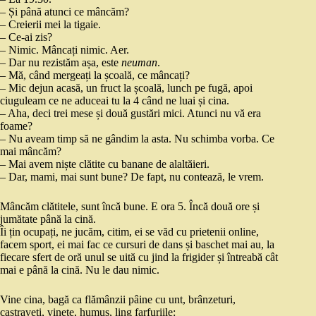
– Și până atunci ce mâncăm?
– Creierii mei la tigaie.
– Ce-ai zis?
– Nimic. Mâncați nimic. Aer.
– Dar nu rezistăm așa, este
neuman
.
– Mă, când mergeați la școală, ce mâncați?
– Mic dejun acasă, un fruct la școală, lunch pe fugă, apoi
ciuguleam ce ne aduceai tu la 4 când ne luai și cina.
– Aha, deci trei mese și două gustări mici. Atunci nu vă era
foame?
– Nu aveam timp să ne gândim la asta. Nu schimba vorba. Ce
mai mâncăm?
– Mai avem niște clătite cu banane de alaltăieri.
– Dar, mami, mai sunt bune? De fapt, nu contează, le vrem.
Mâncăm clătitele, sunt încă bune. E ora 5. Încă două ore și
jumătate până la cină.
Îi țin ocupați, ne jucăm, citim, ei se văd cu prietenii online,
facem sport, ei mai fac ce cursuri de dans și baschet mai au, la
fiecare sfert de oră unul se uită cu jind la frigider și întreabă cât
mai e până la cină. Nu le dau nimic.
Vine cina, bagă ca flămânzii pâine cu unt, brânzeturi,
castraveți, vinete, humus, ling farfuriile: