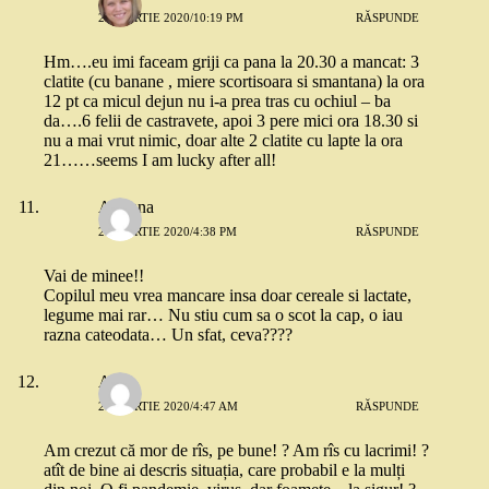
24 MARTIE 2020/10:19 PM
RĂSPUNDE
Hm….eu imi faceam griji ca pana la 20.30 a mancat: 3
clatite (cu banane , miere scortisoara si smantana) la ora
12 pt ca micul dejun nu i-a prea tras cu ochiul – ba
da….6 felii de castravete, apoi 3 pere mici ora 18.30 si
nu a mai vrut nimic, doar alte 2 clatite cu lapte la ora
21……seems I am lucky after all!
Adriana
26 MARTIE 2020/4:38 PM
RĂSPUNDE
Vai de minee!!
Copilul meu vrea mancare insa doar cereale si lactate,
legume mai rar… Nu stiu cum sa o scot la cap, o iau
razna cateodata… Un sfat, ceva????
Anka
28 MARTIE 2020/4:47 AM
RĂSPUNDE
Am crezut că mor de rîs, pe bune! ? Am rîs cu lacrimi! ?
atît de bine ai descris situația, care probabil e la mulți