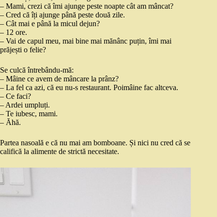
– Mami, crezi că îmi ajunge peste noapte cât am mâncat?
– Cred că îți ajunge până peste două zile.
– Cât mai e până la micul dejun?
– 12 ore.
– Vai de capul meu, mai bine mai mănânc puțin, îmi mai
prăjești o felie?
Se culcă întrebându-mă:
– Mâine ce avem de mâncare la prânz?
– La fel ca azi, că eu nu-s restaurant. Poimâine fac altceva.
– Ce faci?
– Ardei umpluți.
– Te iubesc, mami.
– Ăhă.
Partea nasoală e că nu mai am bomboane. Și nici nu cred că se
califică la alimente de strictă necesitate.