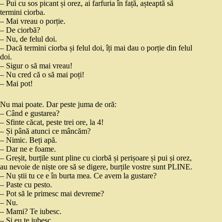
– Pui cu sos picant și orez, ai farfuria în față, așteaptă să
termini ciorba.
– Mai vreau o porție.
– De ciorbă?
– Nu, de felul doi.
– Dacă termini ciorba și felul doi, îți mai dau o porție din felul
doi.
– Sigur o să mai vreau!
– Nu cred că o să mai poți!
– Mai pot!
Nu mai poate. Dar peste juma de oră:
– Când e gustarea?
– Sfinte căcat, peste trei ore, la 4!
– Și până atunci ce mâncăm?
– Nimic. Beți apă.
– Dar ne e foame.
– Greșit, burțile sunt pline cu ciorbă și perișoare și pui și orez,
au nevoie de niște ore să se digere, burțile vostre sunt PLINE.
– Nu știi tu ce e în burta mea. Ce avem la gustare?
– Paste cu pesto.
– Pot să le primesc mai devreme?
– Nu.
– Mami? Te iubesc.
– Și eu te iubesc.