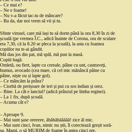
– Ce mai e?
– Ne e foame!
– Nu v-a făcut tac-tu de mâncare?
– Ba da, dar noi vrem să vii și tu.
Sfinte virusel, care mă lași tu să dorm până la ora 8,30 în zi de
școală (pe vremea Î.C., adică înainte de Corona, ora de sculare
era 7,30, că la 8.20 se pleca la școală), la asta cu foamea
copiilor nu te-ai gândit.
Mă dau jos din pat, mă spăl, mă pun la masă.
Copiii bagă.
Omletă, ou fiert, lapte cu cereale, pâine cu unt, castraveți,
humus, avocado (cea mare, că cel mic mănâncă pâine cu
pâine, niște ou și lapte gol).
– Ce mâncăm la prânz?
– Ciorbă de perișoare de ieri și pui cu sos indian și orez.
– Bine. La cât e lanciul? (adică prânzul pe limba reginei).
– La 1 fix, după școală.
– Acuma cât e?
– Aproape 9.
– Mai sunt șase oreeeee, ăhăhăhăăăăă! zice ăl mic.
– Mai sunt cinci, Ivan, nimic nu știi, îl corectează greșit soră-
sa. Mami, o să MURIM de foame în astea cinci ore.