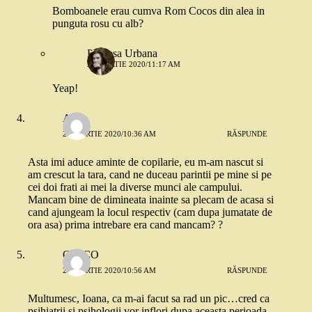
Bomboanele erau cumva Rom Cocos din alea in
punguta rosu cu alb?
Printesa Urbana
25 MARTIE 2020/11:17 AM
Yeap!
Ala
24 MARTIE 2020/10:36 AM
RĂSPUNDE
Asta imi aduce aminte de copilarie, eu m-am nascut si
am crescut la tara, cand ne duceau parintii pe mine si pe
cei doi frati ai mei la diverse munci ale campului.
Mancam bine de dimineata inainte sa plecam de acasa si
cand ajungeam la locul respectiv (cam dupa jumatate de
ora asa) prima intrebare era cand mancam? ?
ONICO
24 MARTIE 2020/10:56 AM
RĂSPUNDE
Multumesc, Ioana, ca m-ai facut sa rad un pic…cred ca
psihiatrii si psihologii vor inflori dupa aceasta perioada.