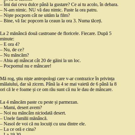
– Îmi dai ceva dulce până la gustare? Ce ai tu acolo, în debara.
– N-am nimic. NU vă dau nimic. Paste la ora patru.
– Niște pocporn cât ne uităm la film?
– Bine, vă fac popcorn la ceaun la ora 3. Numa tăceți.
La 2 mănâncă două castroane de floricele. Fiecare. După 5
minute:
– E ora 4?
– Nu, de ce?
– Nu măncăm?
– Abia ați mâncat cât 20 de găini la un loc.
– Pocpornul nu e mâncare!
Mă rog, știu niște antropologi care v-ar contrazice în privința
mălaiului, dar să zicem. Până la 4 se mai vaietă de 6 până la 8
ori că le e foame și ce om rău sunt că nu le dau de mâncare.
La 4 mâncăm paste cu peste și parmezan.
– Mami, desert avem?
– Noi nu măncâm niciodată desert.
– Unele familii mănâncă.
– Nasol de voi că nu locuiți cu una dintre ele.
– La ce oră e cina?
– La 19.30.