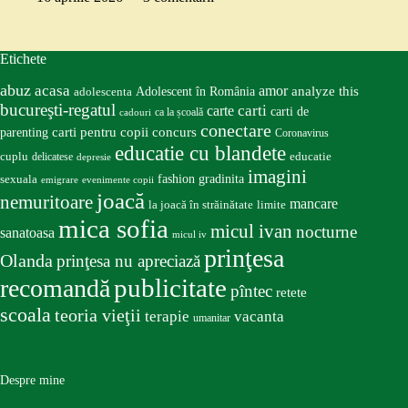
Etichete
abuz
acasa
amor
Adolescent în România
analyze this
adolescenta
bucureşti-regatul
carte
carti
carti de
ca la școală
cadouri
conectare
carti pentru copii
concurs
parenting
Coronavirus
educatie cu blandete
educatie
cuplu
delicatese
depresie
imagini
fashion
gradinita
sexuala
emigrare
evenimente copii
joacă
nemuritoare
mancare
la joacă în străinătate
limite
mica sofia
micul ivan
nocturne
sanatoasa
micul iv
prinţesa
Olanda
prinţesa nu apreciază
publicitate
recomandă
pîntec
retete
scoala
teoria vieţii
terapie
vacanta
umanitar
Despre mine