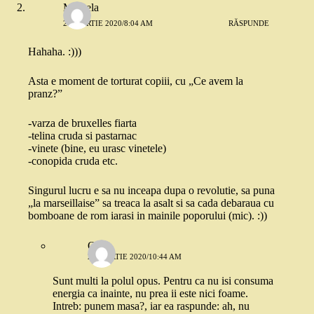
Mihaela
24 MARTIE 2020/8:04 AM
RĂSPUNDE
Hahaha. :)))
Asta e moment de torturat copiii, cu „Ce avem la
pranz?”
-varza de bruxelles fiarta
-telina cruda si pastarnac
-vinete (bine, eu urasc vinetele)
-conopida cruda etc.
Singurul lucru e sa nu inceapa dupa o revolutie, sa puna
„la marseillaise” sa treaca la asalt si sa cada debaraua cu
bomboane de rom iarasi in mainile poporului (mic). :))
Oana
24 MARTIE 2020/10:44 AM
Sunt multi la polul opus. Pentru ca nu isi consuma
energia ca inainte, nu prea ii este nici foame.
Intreb: punem masa?, iar ea raspunde: ah, nu