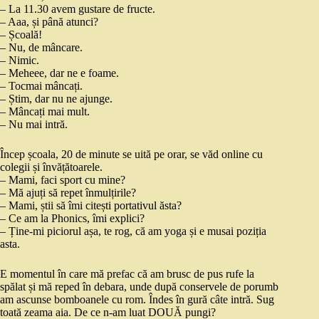
– La 11.30 avem gustare de fructe.
– Aaa, și până atunci?
– Școală!
– Nu, de mâncare.
– Nimic.
– Meheee, dar ne e foame.
– Tocmai mâncați.
– Știm, dar nu ne ajunge.
– Mâncați mai mult.
– Nu mai intră.
Încep școala, 20 de minute se uită pe orar, se văd online cu
colegii și învățătoarele.
– Mami, faci sport cu mine?
– Mă ajuți să repet înmulțirile?
– Mami, știi să îmi citești portativul ăsta?
– Ce am la Phonics, îmi explici?
– Ține-mi piciorul așa, te rog, că am yoga și e musai poziția
asta.
E momentul în care mă prefac că am brusc de pus rufe la
spălat și mă reped în debara, unde după conservele de porumb
am ascunse bomboanele cu rom. Îndes în gură câte intră. Sug
toată zeama aia. De ce n-am luat DOUĂ pungi?