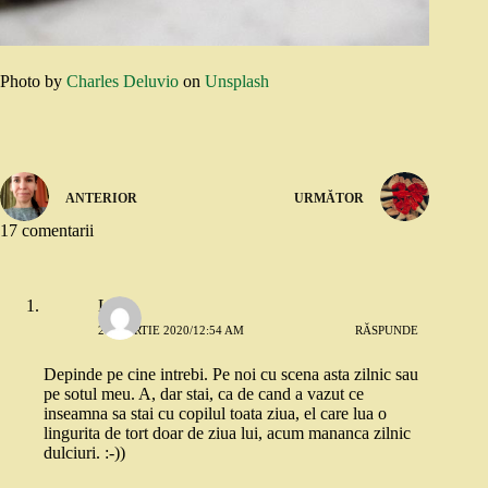
Photo by
Charles Deluvio
on
Unsplash
ANTERIOR
URMĂTOR
17 comentarii
Luisa
24 MARTIE 2020/12:54 AM
RĂSPUNDE
Depinde pe cine intrebi. Pe noi cu scena asta zilnic sau
pe sotul meu. A, dar stai, ca de cand a vazut ce
inseamna sa stai cu copilul toata ziua, el care lua o
lingurita de tort doar de ziua lui, acum mananca zilnic
dulciuri. :-))