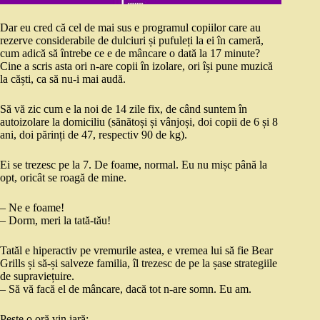
Dar eu cred că cel de mai sus e programul copiilor care au
rezerve considerabile de dulciuri și pufuleți la ei în cameră,
cum adică să întrebe ce e de mâncare o dată la 17 minute?
Cine a scris asta ori n-are copii în izolare, ori își pune muzică
la căști, ca să nu-i mai audă.
Să vă zic cum e la noi de 14 zile fix, de când suntem în
autoizolare la domiciliu (sănătoși și vânjoși, doi copii de 6 și 8
ani, doi părinți de 47, respectiv 90 de kg).
Ei se trezesc pe la 7. De foame, normal. Eu nu mișc până la
opt, oricât se roagă de mine.
– Ne e foame!
– Dorm, meri la tată-tău!
Tatăl e hiperactiv pe vremurile astea, e vremea lui să fie Bear
Grills și să-și salveze familia, îl trezesc de pe la șase strategiile
de supraviețuire.
– Să vă facă el de mâncare, dacă tot n-are somn. Eu am.
Peste o oră vin iară: