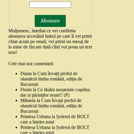
Mulțumesc, imediat ce vei confirma
abonarea accesând linkul pe care îl vei primi
chiar acum pe email, vei primi un mesaj de
la mine de fiecare dată cînd voi posta un text
nou!
Cele mai noi comentarii
Diana
la
Cum învață proful de
olandeză limba română, ediția de
București
Florin
la
Ce lăsăm moștenire copiilor,
dar și părinților noștri? (P)
Mihaela
la
Cum învață proful de
olandeză limba română, ediția de
București
Printesa Urbana
la
Șoferul de BOLT
care a înțeles totul
Printesa Urbana
la
Șoferul de BOLT
care a înțeles totul