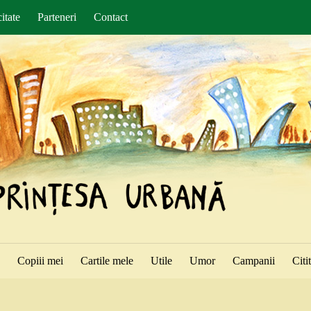
itate
Parteneri
Contact
ă
Copiii mei
Cartile mele
Utile
Umor
Campanii
Citi