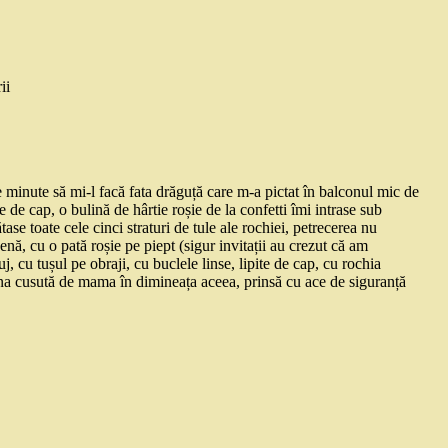
ii
e minute să mi-l facă fata drăguță care m-a pictat în balconul mic de
 de cap, o bulină de hârtie roșie de la confetti îmi intrase sub
tase toate cele cinci straturi de tule ale rochiei, petrecerea nu
ă, cu o pată roșie pe piept (sigur invitații au crezut că am
, cu tușul pe obraji, cu buclele linse, lipite de cap, cu rochia
rena cusută de mama în dimineața aceea, prinsă cu ace de siguranță