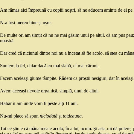
Am rămas aici împreună cu copiii noștri, să ne aducem aminte de ei pe chi
N-a fost mereu bine și ușor.
De multe ori am simțit că nu ne mai găsim unul pe altul, că am pus pauză
noastră.
Dar cred că niciunul dintre noi nu a încetat să fie acolo, să stea cu mâna
Suntem la fel, chiar dacă eu mai slabă, el mai cărunt.
Facem aceleași glume tâmpite. Râdem ca proștii nesiguri, dar în același 
Avem aceeași nevoie organică, simplă, unul de altul.
Habar n-am unde vom fi peste alți 11 ani.
Nu-mi place să spun
niciodată
și
totdeauna
.
Tot ce știu e că mâna mea e acolo, în a lui, acum. Și asta-mi dă putere, p
și un vârf pe care mă cațăr în fiecare zi, iar de acolo de sus, cu el de mâ