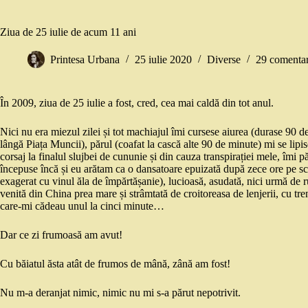
Ziua de 25 iulie de acum 11 ani
Printesa Urbana
25 iulie 2020
Diverse
29 comentar
În 2009, ziua de 25 iulie a fost, cred, cea mai caldă din tot anul.
Nici nu era miezul zilei și tot machiajul îmi cursese aiurea (durase 90 d
lângă Piața Muncii), părul (coafat la cască alte 90 de minute) mi se lipise
corsaj la finalul slujbei de cununie și din cauza transpirației mele, îmi pă
începuse încă și eu arătam ca o dansatoare epuizată după zece ore pe scen
exagerat cu vinul ăla de împărtășanie), lucioasă, asudată, nici urmă de ruj
venită din China prea mare și strâmtată de croitoreasa de lenjerii, cu t
care-mi cădeau unul la cinci minute…
Dar ce zi frumoasă am avut!
Cu băiatul ăsta atât de frumos de mână, zână am fost!
Nu m-a deranjat nimic, nimic nu mi s-a părut nepotrivit.