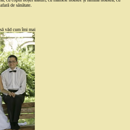
 afară de sănătate.
, să văd cum îmi mai