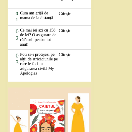
0
Cum am grijă de
Citește
mama de la distanță
1
0
Ce mai iei azi cu 158
Citește
de lei? O asigurare de
2
călătorii pentru tot
anul!
0
Poți să-i protejezi pe
Citește
alții de stricăciunile pe
3
care le faci tu –
asigurarea civilă My
Apologies