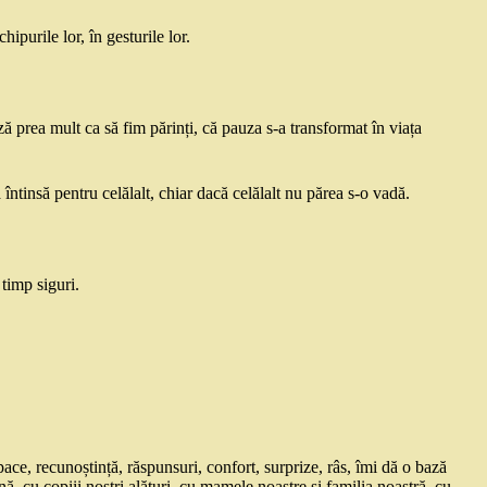
purile lor, în gesturile lor.
 prea mult ca să fim părinți, că pauza s-a transformat în viața
 întinsă pentru celălalt, chiar dacă celălalt nu părea s-o vadă.
timp siguri.
ace, recunoștință, răspunsuri, confort, surprize, râs, îmi dă o bază
nă, cu copiii noștri alături, cu mamele noastre și familia noastră, cu