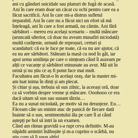
ani cu gânduri suicidale sau planuri de fugă de acasă.
Ani în care eram doar un căcat cu ochi pentru care ea a
făcut sacrificii. Ani în care mi-a distrus sufletul
ireparabil. Ani în care nu a făcut nici un efort să mă
înțeleagă, ani în care a fost armată, nu cămin. Ani fără
sărbători – mereu era același scenariu – multă mâncare
(aruncată ulterior, că doar nu aveam musafiri niciodată)
multă curățenie, urmată de reproșuri, certuri și
scandaluri: că ea le face pe toate, că ea nu are ajutor, că
ea nu are sărbători. Stăteam la masă cu nod în gât, iar
apoi urma umilința pe care o simțeam când îi auzeam pe
alții ce vacanțe și sărbători minunate au avut. Mă uit în
urmă și nu știu ce aș fi putut face mai mult.
Facultatea am făcut-o în același oraș, dar la master mi-
am luat inima în dinți și am plecat.
Și chiar și așa, trebuia să sun zilnic, la aceeași oră, doar
ca să vorbim despre vreme și mâncare. Ooohooo ce era
dacă uitam să sun sau sunam târziu…
Ea nu a sunat niciodată, pe motiv să nu deranjeze. Eu…
Făceam câte un minim atac de panică de fiecare dată
înainte să o sun, sentimentului ăla pe care îl ai când
aștepți pe hol să intri la un examen.
Când am rămas gravidă s-a rupt ceva definitiv. M-au
năpădit amintiri înăbușite și m-a cuprins o scârbă, nu
știu cum să îi spun altfel.