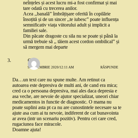
neînțeles și acest lucru mi-a fost confirmat și mai
tare odată cu trecerea anilor.
Acea ,,banală” îmbrățișare oferită în copilărie
însoțită și de un sincer ,,te iubesc” poate influența
semnificativ viața viitorului adult și implicit a
familiei sale.
Din păcate dragoste cu sila nu se poate și până la
urmă trebuie să ,, tăiem acest cordon ombilical” și
să mergem mai departe
Geo
9 DECEMBRIE 2020/12:11 AM
RĂSPUNDE
Da…un text care nu spune multe. Am retinut ca
autoarea este depresiva de multi ani, de cand era mica;
cred ca o persoana depresiva, mai ales daca depresia e
asa veche, are nevoie de ajutor specializat, uneori chiar
medicamentos in functie de diagnostic. O mama nu
poate suplini asta pt ca nu are cunostintele necesare sa te
ajute asa cum ai tu nevoie, indiferent de cat bunavointa
ar avea (intr un scenariu pozitiv). Pentru cei care cred,
rugaciunea face miracole.
Doamne ajuta!