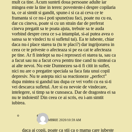
mult ca tine. Acum sunteti doua persoane adulte iar
mingea este la tine in teren: povesteste-i despre copilaria
ta, ce ai simtit si gandit, spune-i si ca ai ceva ce te
framanta si ce nu-i poti spune(rau faci, poate nu cu ea,
dar cu cineva, poate si cu un strain dar de preferat
cineva pregatit sa te poata ajuta, trebuie sa te auda
vorbind despre ceea ce s-a intamplat, si-ai putea avea o
sansa sa te vindeci tu si sufletul tai). Ea te iubeste, chiar
daca nu-i place starea ta (tu te placi?) dar ingrijorarea in
ceea ce te priveste o afecteaza si pe ea cat te afecteaza
pe tine. Ar fi intelept sa nu-i reprosezi ei starea ta, sau ca
a facut sau nu a facut ceva pentru tine cand tu simteai ca
ai alte nevoi. Nu este Dumnezeu sa-ti fi citit in suflet,
nici nu are o pregatire speciala sa faca fata unui copil
depresiv. Nu te astepta nici sa reactioneze „perfect”
dupa mintea si gandul tau dupa ce vei vorbi cu ea si-ti
vei descarca sufletul. Are si ea nevoie de vindecare,
intelegere, si timp sa te cunoasca. Dar de dragostea ei sa
nu te indoiesti! Din ceea ce ai scris, eu i-am simtit
iubirea.
elena
9 DECEMBRIE 2020/10:59 AM
daca ai copii, poate ca stii ca o mama care iubeste