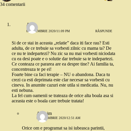
34 comentarii
Alina
8 DECEMBRIE 2020/11:09 PM
RĂSPUNDE
Si de ce stai in aceasta „relatie” daca iti face rau? Esti
adulta, de ce trebuie sa vorbesti zilnic cu mama ta? De
ce nu te indepartezi? Nu zic sa nu mai vorbesti niciodata
cu ea desi poate e o solutie dar trebuie sa te indepartezi.
Ce conteaza ce pararea are ea despre tine? Ai familia ta,
concentreaza te pe ei!
Foarte bine ca faci terapie – NU o abandona. Daca tu
crezi ca esti deprimata este clar necesar sa vorbesti cu
cineva. In anumite cazuri este utila si medicatia. Nu, nu
esti nebuna.
La fel cum oamenii se trateaza de orice alta boala asa si
aceasta este o boala care trebuie tratata!
Anonim
9 DECEMBRIE 2020/12:51 AM
Orice om e programat sa isi iubeasca parintii,