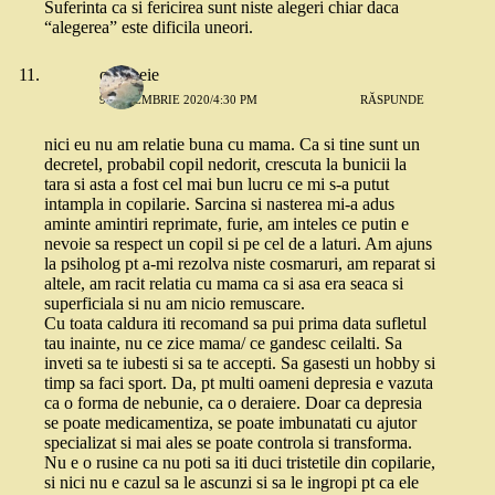
Suferinta ca si fericirea sunt niste alegeri chiar daca
“alegerea” este dificila uneori.
o femeie
9 DECEMBRIE 2020/4:30 PM
RĂSPUNDE
nici eu nu am relatie buna cu mama. Ca si tine sunt un
decretel, probabil copil nedorit, crescuta la bunicii la
tara si asta a fost cel mai bun lucru ce mi s-a putut
intampla in copilarie. Sarcina si nasterea mi-a adus
aminte amintiri reprimate, furie, am inteles ce putin e
nevoie sa respect un copil si pe cel de a laturi. Am ajuns
la psiholog pt a-mi rezolva niste cosmaruri, am reparat si
altele, am racit relatia cu mama ca si asa era seaca si
superficiala si nu am nicio remuscare.
Cu toata caldura iti recomand sa pui prima data sufletul
tau inainte, nu ce zice mama/ ce gandesc ceilalti. Sa
inveti sa te iubesti si sa te accepti. Sa gasesti un hobby si
timp sa faci sport. Da, pt multi oameni depresia e vazuta
ca o forma de nebunie, ca o deraiere. Doar ca depresia
se poate medicamentiza, se poate imbunatati cu ajutor
specializat si mai ales se poate controla si transforma.
Nu e o rusine ca nu poti sa iti duci tristetile din copilarie,
si nici nu e cazul sa le ascunzi si sa le ingropi pt ca ele