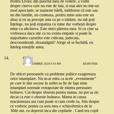
Pentru Elvira: din punctul meu de vedere, a vorbi
despre cineva care nu este de fata, si mai ales nu intr-un
mod apreciativ, se numeste bârfă, indiferent că este sau
nu din familie, nu conteaza, pentru mine asta este un
abuz și eu aș percepe asta ca pe o trădare, nu mă poți
înțelege, nu poți empatiza cu mine dar vorbești despre
mine cu altcineva. Este strict părerea mea. Si cu cine sa
vorbeasca daca stie ca nu exista empatie si poate în
majoritatea cazurilor este criticata, judecata,
desconsiderată, dezamăgită? Alege să se închidă, eu
înteleg emoțiile astea.
Cindy
10 DECEMBRIE 2020/3:43 PM
RĂSPUNDE
De obicei persoanele cu probleme psihice exagereaza
orice intamplare. Nu m-ar mira ca acele „evenimente”
pe care le tine ascuse in suflet sa fie de fapt niste
intamplari normale extrapolate de mintea persoanei
bolnave. Cat despre obsesia pentru mama, nu pot sa zic
decat ca este o obsesie bolnava. Mama in cauza
reactioneaza asa cum poate si cum crede ea. Stiu despre
ce vorbesc pentru ca sora mea e schizofrenica de la
30de ani, cu depresii inca din copilarie . Cand era copil