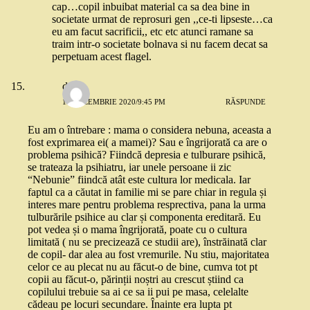
cap…copil inbuibat material ca sa dea bine in
societate urmat de reprosuri gen ,,ce-ti lipseste…ca
eu am facut sacrificii,, etc etc atunci ramane sa
traim intr-o societate bolnava si nu facem decat sa
perpetuam acest flagel.
deea
10 DECEMBRIE 2020/9:45 PM
RĂSPUNDE
Eu am o întrebare : mama o considera nebuna, aceasta a
fost exprimarea ei( a mamei)? Sau e îngrijorată ca are o
problema psihică? Fiindcă depresia e tulburare psihică,
se trateaza la psihiatru, iar unele persoane ii zic
“Nebunie” fiindcă atât este cultura lor medicala. Iar
faptul ca a căutat in familie mi se pare chiar in regula și
interes mare pentru problema resprectiva, pana la urma
tulburările psihice au clar și componenta ereditară. Eu
pot vedea și o mama îngrijorată, poate cu o cultura
limitată ( nu se precizează ce studii are), înstrăinată clar
de copil- dar alea au fost vremurile. Nu stiu, majoritatea
celor ce au plecat nu au făcut-o de bine, cumva tot pt
copii au făcut-o, părinții noștri au crescut știind ca
copilului trebuie sa ai ce sa ii pui pe masa, celelalte
cădeau pe locuri secundare. Înainte era lupta pt