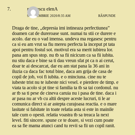
radulescu elenA
9 DECEMBRIE 2020/8:35 AM
RĂSPUNDE
Draga de tine, „depresia imi intineaza perfectiunea”
doamen cat de dureroase sunt. numai tu stii ce durere e
acolo. dar eu o vad imensa. undeva ma regasesc pentru
ca si eu am vrut sa fiu mereu perfecta la inceput pt tata
apoi pentru fostul sot. motivul era sa merit iubirea lor.
pana am spus stop. nu tb sa fii nicicum ca sa fii iubita.
nu stiu daca e bine sa ti dau vreun sfat pt ca n ai cerut,
doar te ai descarcat, dar eu am stat pana la 36 ani in
iluzia ca daca fac totul bine, daca am grija de casa de
copil de job, voi fi iubita. e o minciuna. cine nu te
iubeste trist nu te iubeste nici vesel. e pierdere de timp. e
viata ta acolo si pt tine si familia ta tb sa tai cordonul. nu
ar tb sa ti pese de cineva caruia nu i pasa de tine. daca i
ar pasa nu ar vb cu altii despre aceste lucruri, ti le ar
comunica direct si ar astepta curajoasa reactia. e o mare
lasitate si falsitate in toate relatia asta si este in mainile
tale cum o opesti. relatia voastra tb sa treaca la next
level. fiti sincere. spune ce te doare, si vezi cum poate
ea sa fie mama atunci cand tu revii sa fii un copil ranit.