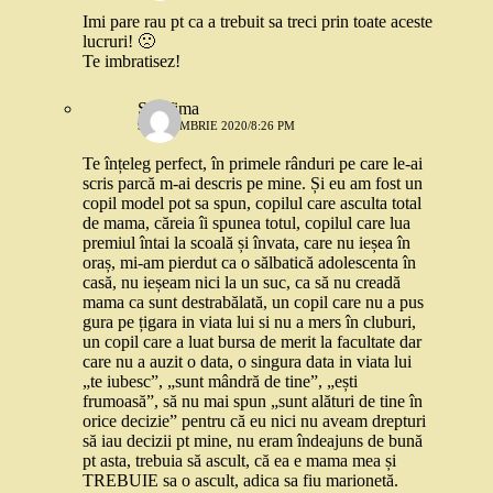
Imi pare rau pt ca a trebuit sa treci prin toate aceste
lucruri! 🙁
Te imbratisez!
Serafima
9 DECEMBRIE 2020/8:26 PM
Te înțeleg perfect, în primele rânduri pe care le-ai
scris parcă m-ai descris pe mine. Și eu am fost un
copil model pot sa spun, copilul care asculta total
de mama, căreia îi spunea totul, copilul care lua
premiul întai la scoală și învata, care nu ieșea în
oraș, mi-am pierdut ca o sălbatică adolescenta în
casă, nu ieșeam nici la un suc, ca să nu creadă
mama ca sunt destrabălată, un copil care nu a pus
gura pe țigara in viata lui si nu a mers în cluburi,
un copil care a luat bursa de merit la facultate dar
care nu a auzit o data, o singura data in viata lui
„te iubesc”, „sunt mândră de tine”, „ești
frumoasă”, să nu mai spun „sunt alături de tine în
orice decizie” pentru că eu nici nu aveam drepturi
să iau decizii pt mine, nu eram îndeajuns de bună
pt asta, trebuia să ascult, că ea e mama mea și
TREBUIE sa o ascult, adica sa fiu marionetă.