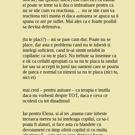
ei poate se teme sa ii dea o imbratisare pentru ca
nu se stie cum va reactiona, … nu se stie cum va
reactiona nici mama ei daca autoarea se apuca sa ii
spuna ce are pe suflet. Mai ales ca e foarte posibil
sa devina defensiva..
(tu te placi?) – mi se pare cam dur. Poate nu se
place, dar asta e problema cand nu te iubesti si
intelegi suficient, cand te-ai simtit neiubit in
copilarie: ca nu te placi. Nu trebuie sa insemne ca
e ok ca ceilalti apropiati ca sa nu te placa la randul
lor sau sa accepti in jurul tau oameni care se poarta
de parca e normal ca nimeni sa nu te placa (nici tu,
nici ei)
mai cred – pentru autoare – ca terapia e inutila
daca nu vorbesti despre TOT, daca e ceva ce
ocolesti cu tot dinadinsul
Iar pentru Elena, si al iei „mama care iubeste
incearca mereu sa isi inteleaga copilul, ca sa-i
poata fi alaturi, si face asta cu blandete cu
devotament cu timp oferit copilul si cu multa