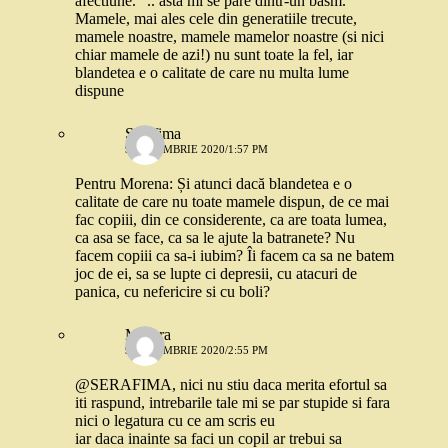
afectiune.” .. asta mi se pare dintr-un basm.
Mamele, mai ales cele din generatiile trecute,
mamele noastre, mamele mamelor noastre (si nici
chiar mamele de azi!) nu sunt toate la fel, iar
blandetea e o calitate de care nu multa lume
dispune
Serafima
9 DECEMBRIE 2020/1:57 PM
Pentru Morena: Și atunci dacă blandetea e o
calitate de care nu toate mamele dispun, de ce mai
fac copiii, din ce considerente, ca are toata lumea,
ca asa se face, ca sa le ajute la batranete? Nu
facem copiii ca sa-i iubim? Îi facem ca sa ne batem
joc de ei, sa se lupte ci depresii, cu atacuri de
panica, cu nefericire si cu boli?
Morera
9 DECEMBRIE 2020/2:55 PM
@SERAFIMA, nici nu stiu daca merita efortul sa
iti raspund, intrebarile tale mi se par stupide si fara
nici o legatura cu ce am scris eu
iar daca inainte sa faci un copil ar trebui sa