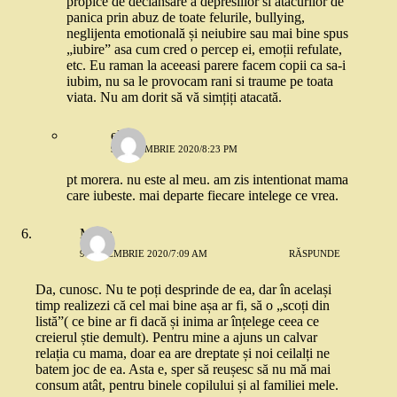
propice de declansare a depresiilor si atacurilor de
panica prin abuz de toate felurile, bullying,
neglijenta emotională și neiubire sau mai bine spus
„iubire” asa cum cred o percep ei, emoții refulate,
etc. Eu raman la aceeasi parere facem copii ca sa-i
iubim, nu sa le provocam rani si traume pe toata
viata. Nu am dorit să vă simțiți atacată.
elena
9 DECEMBRIE 2020/8:23 PM
pt morera. nu este al meu. am zis intentionat mama
care iubeste. mai departe fiecare intelege ce vrea.
Maria
9 DECEMBRIE 2020/7:09 AM
RĂSPUNDE
Da, cunosc. Nu te poți desprinde de ea, dar în același
timp realizezi că cel mai bine așa ar fi, să o „scoți din
listă”( ce bine ar fi dacă și inima ar înțelege ceea ce
creierul știe demult). Pentru mine a ajuns un calvar
relația cu mama, doar ea are dreptate și noi ceilalți ne
batem joc de ea. Asta e, sper să reușesc să nu mă mai
consum atât, pentru binele copilului și al familiei mele.