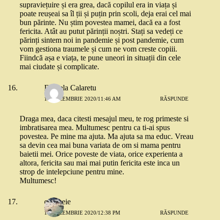
supraviețuire și era grea, dacă copilul era in viața și
poate reușeai sa îl ții și puțin prin scoli, deja erai cel mai
bun părinte. Nu știm povestea mamei, dacă ea a fost
fericita. Atât au putut părinții noștri. Stați sa vedeți ce
părinți sintem noi in pandemie și post pandemie, cum
vom gestiona traumele și cum ne vom creste copiii.
Fiindcă așa e viața, te pune uneori in situații din cele
mai ciudate și complicate.
Daniela Calaretu
11 DECEMBRIE 2020/11:46 AM
RĂSPUNDE
Draga mea, daca citesti mesajul meu, te rog primeste si
imbratisarea mea. Multumesc pentru ca ti-ai spus
povestea. Pe mine ma ajuta. Ma ajuta sa ma educ. Vreau
sa devin cea mai buna variata de om si mama pentru
baietii mei. Orice poveste de viata, orice experienta a
altora, fericita sau mai mai putin fericita este inca un
strop de intelepciune pentru mine.
Multumesc!
o femeie
11 DECEMBRIE 2020/12:38 PM
RĂSPUNDE