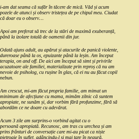
i
-am dat
seama
că
sufăr
în
tăcere
de
mică
.
Văd
și
acum
pozele de atunci
și
observ
tristețea
de pe chipul meu. Ciudat
că
doar eu o observ…
Apoi am preferat
să
trec de
la
stări
de
maximă
exuberanță
,
până
la
izolare
totală
de oamenii din jur.
Odată
ajuns adult, au
apărut
și
atacurile de
panică
violente
,
dureroase
până
la
os
, epuizante
până
la
leșin
. Am
început
terapia, on and off. De aici am
început
să
simt
și
privirile
acuzatoare ale familiei, materializate prin
reproș
că
nu am
nevoie de psiholog, cu
rușine
în
glas,
că
ei nu au
făcut
copil
nebun.
Am crescut,
mi
-am
făcut
propria familie, am mimat un
minimum de
afecțiune
cu
mama
,
mimăm
zilnic
că
suntem
apropiate, ne
sunăm
și, dar
vorbim
fără
profunzime,
fără
să
abordăm
ce ne doare cu
adevărat
.
Acum 3 zile am surprins-o vorbind agitat cu o
persoană
apropiată
. Recunosc, am tras cu urechea
și
am
prins
frânturi
de
conversație
care
mi
-au picat
ca
niște
pietroaie
în
suflet
, adâncindu-l
și
mai
tare
în
negură
.