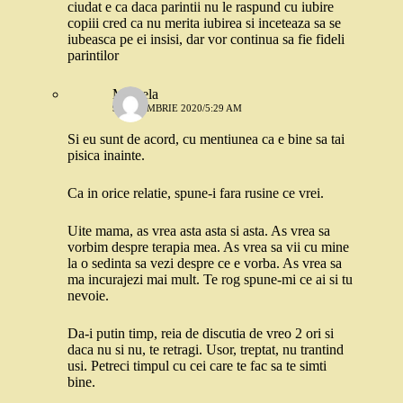
ciudat e ca daca parintii nu le raspund cu iubire
copiii cred ca nu merita iubirea si inceteaza sa se
iubeasca pe ei insisi, dar vor continua sa fie fideli
parintilor
Mihaela
9 DECEMBRIE 2020/5:29 AM
Si eu sunt de acord, cu mentiunea ca e bine sa tai
pisica inainte.
Ca in orice relatie, spune-i fara rusine ce vrei.
Uite mama, as vrea asta asta si asta. As vrea sa
vorbim despre terapia mea. As vrea sa vii cu mine
la o sedinta sa vezi despre ce e vorba. As vrea sa
ma incurajezi mai mult. Te rog spune-mi ce ai si tu
nevoie.
Da-i putin timp, reia de discutia de vreo 2 ori si
daca nu si nu, te retragi. Usor, treptat, nu trantind
usi. Petreci timpul cu cei care te fac sa te simti
bine.