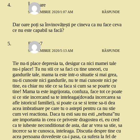
Întrebare
9 DECEMBRIE 2020/1:07 AM
RĂSPUNDE
Dar oare poți sa învinovățești pe cineva ca nu face ceva
ce nu este capabil sa facă?
Elvira7
9 DECEMBRIE 2020/5:13 AM
RĂSPUNDE
Tie nu-ti place depresia ta, desigur ca nici mamei tale
nu-i place! Tu nu stii ce sa faci cu tine uneori, cu
gandurile tale, mama ta este intr-o situatie si mai grea,
nu-ti cunoste nici gandurile, nu te mai cunoste nici pe
tine, ea chiar nu stie ce sa faca si cum sa se poarte cu
tine! Mama ta este ingrijorata, confuza, face tot ce poate
si ce stie incercand sa te inteleaga(dovada incercarea sa
afle istoricul familiei), si poate ca se si teme sa-ti dea
acea imbratisare pe care tu o astepti pentru ca nu stie
cum vei reactiona. Daca tu esti sau nu esti „nebuna”nu
are importanta in ceea ce priveste dragostea ei, eu cred
ca te iubeste neconditionat de asta, dar ar vrea sa stie, sa
incerce sa te cunosca, inteleaga. Discutia despre tine cu
acea persoana dovedeste ca-i pasa, ca sufera la fel de