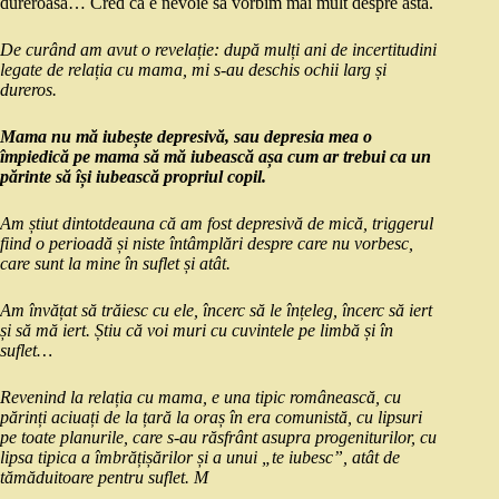
dureroasă… Cred că e nevoie să vorbim mai mult despre asta.
De
curând
am avut o
revelație: d
upă
mulți
ani de incertitudini
legate de
relația
cu
mama
,
mi
s-au
deschis
ochii larg
și
dureros.
Mama
nu
mă
iubește
depresivă
,
sau
depresia mea o
împiedică
pe
mama
să
mă
iubească
așa
cum ar trebui
ca
un
părinte
să
își
iubească
propriul copil.
Am știut dintotdeauna
că
am fost
depresivă
de
mică
, triggerul
fiind o
perioadă
și
niste
întâmplări
despre care nu vorbesc,
care
sunt
la
mine
în
suflet
și
atât
.
Am
învățat
să
trăiesc
cu ele,
încerc
să
le înțeleg,
încerc
să
iert
și
să
mă
iert. Ș
tiu
că
voi muri cu
cuvintele
pe
limbă
și
în
suflet
…
Revenind
la
relația
cu
mama
, e una
tipic
românească
, cu
părinți
aciuați
de
la
ț
ară
la
oraș
în
era
comunistă
, cu lipsuri
pe toate planurile, care s-au
răsfrânt
asupra
progeniturilor, cu
lipsa
tipica
a
îmbrățișărilor
și
a unui „te iubesc”,
atât
de
tămăduitoare
pentru
suflet
.
M