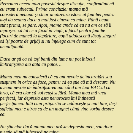
Persoana
aceea
mi
-a povestit despre
discuție
,
confirmând
că
eu eram subiectul.
Prima
concluzie:
mama
mă
consideră
nebună
și
chiar
analizează
istoricul familiei pentru
a-
și
da
seama
daca
a
mai
fost cineva
ca
mine
.
Până
acum
sunt
prima
, se
pare
. Apoi,
mama
crede
că
eu nu am ce
să
îi
reproșez
,
că
tot ce a
făcut
în
viață
, a
făcut
pentru familie
(locuri de
muncă
la
depărtare
, copii
adolescenți
lăsați singuri
să
își
poarte de
grijă
)
și
nu
înțelege
cum de
sunt
tot
nemulțumită
.
Daca
ar
ști
ea
că
toți
banii
din lume nu pot
înlocui
îmbrățișarea
aia
data
cu patos…
Mama
mea nu
consideră
că
eu am nevoie de
încurajări
sau
susținere
în
orice
aș
face, pentru
că
ea
știe
că
mă
descurc. Nu
aveam nevoie de
îmbrățișarea
aia
când
am luat
BAC
-ul cu
brio,
că
era
clar
că
voi
reuși
și
fără
.
Mama
mea
mă
vrea
perfectă,
iar depresia
asta
nenorocita
îmi
întinează
perfecțiunea
.
Iată
cum
prăpastia
se
adâncește
și
mai
tare
,
deși
sufletul meu e atras
ca
de un magnet
când
vine
vorba
despre
ea.
Nu ș
tiu
clar
dacă
mama
mea
urăște
depresia mea,
sau
doar
nu
știe
să
mă
iubească
pe
mine
.