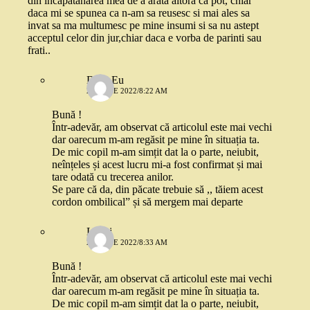
din incapatanarea mea de a arata altora ca pot, chiar
daca mi se spunea ca n-am sa reusesc si mai ales sa
invat sa ma multumesc pe mine insumi si sa nu astept
acceptul celor din jur,chiar daca e vorba de parinti sau
frati..
Doar Eu
21 IUNIE 2022/8:22 AM
Bună !
Într-adevăr, am observat că articolul este mai vechi
dar oarecum m-am regăsit pe mine în situația ta.
De mic copil m-am simțit dat la o parte, neiubit,
neînțeles și acest lucru mi-a fost confirmat și mai
tare odată cu trecerea anilor.
Se pare că da, din păcate trebuie să ,, tăiem acest
cordon ombilical” și să mergem mai departe
Lenoi
21 IUNIE 2022/8:33 AM
Bună !
Într-adevăr, am observat că articolul este mai vechi
dar oarecum m-am regăsit pe mine în situația ta.
De mic copil m-am simțit dat la o parte, neiubit,