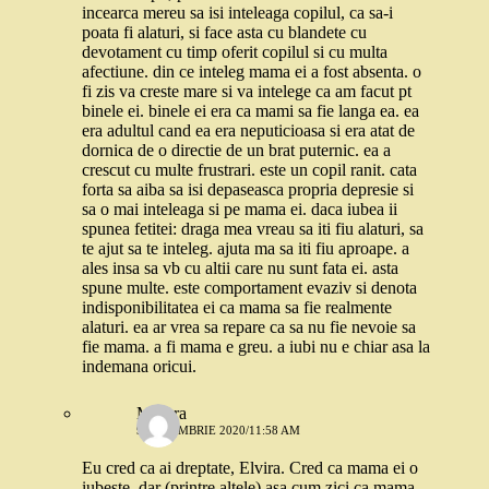
incearca mereu sa isi inteleaga copilul, ca sa-i
poata fi alaturi, si face asta cu blandete cu
devotament cu timp oferit copilul si cu multa
afectiune. din ce inteleg mama ei a fost absenta. o
fi zis va creste mare si va intelege ca am facut pt
binele ei. binele ei era ca mami sa fie langa ea. ea
era adultul cand ea era neputicioasa si era atat de
dornica de o directie de un brat puternic. ea a
crescut cu multe frustrari. este un copil ranit. cata
forta sa aiba sa isi depaseasca propria depresie si
sa o mai inteleaga si pe mama ei. daca iubea ii
spunea fetitei: draga mea vreau sa iti fiu alaturi, sa
te ajut sa te inteleg. ajuta ma sa iti fiu aproape. a
ales insa sa vb cu altii care nu sunt fata ei. asta
spune multe. este comportament evaziv si denota
indisponibilitatea ei ca mama sa fie realmente
alaturi. ea ar vrea sa repare ca sa nu fie nevoie sa
fie mama. a fi mama e greu. a iubi nu e chiar asa la
indemana oricui.
Morera
9 DECEMBRIE 2020/11:58 AM
Eu cred ca ai dreptate, Elvira. Cred ca mama ei o
iubeste, dar (printre altele) asa cum zici ca mama