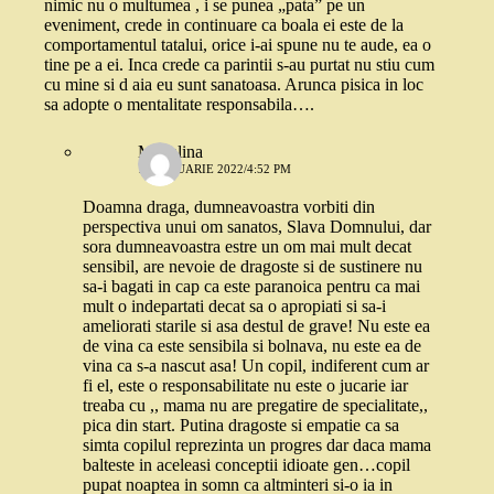
nimic nu o multumea , i se punea „pata” pe un
eveniment, crede in continuare ca boala ei este de la
comportamentul tatalui, orice i-ai spune nu te aude, ea o
tine pe a ei. Inca crede ca parintii s-au purtat nu stiu cum
cu mine si d aia eu sunt sanatoasa. Arunca pisica in loc
sa adopte o mentalitate responsabila….
Madalina
14 IANUARIE 2022/4:52 PM
Doamna draga, dumneavoastra vorbiti din
perspectiva unui om sanatos, Slava Domnului, dar
sora dumneavoastra estre un om mai mult decat
sensibil, are nevoie de dragoste si de sustinere nu
sa-i bagati in cap ca este paranoica pentru ca mai
mult o indepartati decat sa o apropiati si sa-i
ameliorati starile si asa destul de grave! Nu este ea
de vina ca este sensibila si bolnava, nu este ea de
vina ca s-a nascut asa! Un copil, indiferent cum ar
fi el, este o responsabilitate nu este o jucarie iar
treaba cu ,, mama nu are pregatire de specialitate,,
pica din start. Putina dragoste si empatie ca sa
simta copilul reprezinta un progres dar daca mama
balteste in aceleasi conceptii idioate gen…copil
pupat noaptea in somn ca altminteri si-o ia in