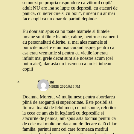
semnezi pe propria raspundere ca viitorul copil/
adult NU are „sa se lupte cu depresii, cu atacuri de
panica, cu nefericire si cu boli”, nimeni nu ar mai
face copii ca nu doar de parinti depinde
Eu doar am spus ca nu toate mamele si fiintele
umane sunt fiinte blande, calme, pentru ca oamenii
au personalitati diferite, si mai ales mamele si
bunicile noastre erau mai curand aspre, pentru ca
asa erau vremurile si pentru ca vietile lor erau
infinit mai grele decat sunt ale noastre acum (cel
putin aici), dar asta nu insemna ca nu isi iubeau
copiii
Serafima
9 DECEMBRIE 2020/8:13 PM
Doamna Morera, vă mulțumesc pentru abordarea
plină de aroganță și superioritate. Este posibil să
fiu mai toantă de felul meu, ce pot spune, referitor
la ceea ce am zis în legătură cu depresiile si
atacurile de panică, am spus asta tocmai pentru că
de cele mai multe ori daca nu de fiecare dată chiar
familia, parintii sunt cei care formeaza mediul