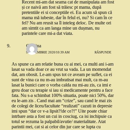
Recent mi-am dat seama cat de manipulata am fost
și ce naivă am fost să trăiesc pt mama, după
pretentiile ei si conceptiile ei. Eu acum să spun că
mama mă iubeste, dar în felul ei, nu? Si cam în ce
fel? Nu am reusit sa îl inteleg deloc. De multe ori
am simtit ca am langa mine un dușman, nu
parintele care mi-a dat viata.
Catalina
9 DECEMBRIE 2020/10:39 AM
RĂSPUNDE
As spune ca am relatie buna cu ai mei, ca multi ani i-am
lasat sa vada doar ce au vrut sa vada. La un momendat
dat, am obosit. Le-am spus tot ce aveam pe suflet, ca ei
sunt de vina ca nu m-au imbratisat mai mult, ca m-au
lasat la bunici care o vorba calda nu mi-au zis, ca imi e
greu doar cu terapie si iau si medicamente pentru a face
fata. Nu s-a schimbat 100% situatia, poate nici 50%, dar
eu le-am zis . Cand mai am “crize”, sau cand le mai zis
de colegi de liceu/facultate “realizati” cazuti in depresie
imi spun “dar ce v-a lipsit?!de ce?!” Uite poate chiar
intrbare asta a fost un cui in cosciug, ca isi inchipuie ca
totul se rezuma la palpabil/avutie/ materialitate. Atat
parintii mei, cat si ai celor din jur care se lupta cu