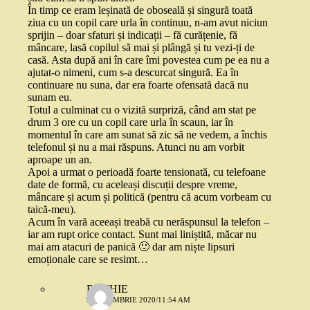
În timp ce eram leșinată de oboseală și singură toată
ziua cu un copil care urla în continuu, n-am avut niciun
sprijin – doar sfaturi și indicații – fă curățenie, fă
mâncare, lasă copilul să mai și plângă și tu vezi-ți de
casă. Asta după ani în care îmi povestea cum pe ea nu a
ajutat-o nimeni, cum s-a descurcat singură. Ea în
continuare nu suna, dar era foarte ofensată dacă nu
sunam eu.
Totul a culminat cu o vizită surpriză, când am stat pe
drum 3 ore cu un copil care urla în scaun, iar în
momentul în care am sunat să zic să ne vedem, a închis
telefonul și nu a mai răspuns. Atunci nu am vorbit
aproape un an.
Apoi a urmat o perioadă foarte tensionată, cu telefoane
date de formă, cu aceleași discuții despre vreme,
mâncare și acum și politică (pentru că acum vorbeam cu
taică-meu).
Acum în vară aceeași treabă cu nerăspunsul la telefon –
iar am rupt orice contact. Sunt mai liniștită, măcar nu
mai am atacuri de panică 🙂 dar am niște lipsuri
emoționale care se resimt…
RUTHIE
9 DECEMBRIE 2020/11:54 AM