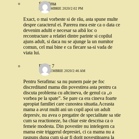
Serafima
9 DECEMBRIE 2020/2:02 PM
Exact, o mai vorbeste si de rău, asta spune multe
despre caracterul ei. Parerea mea este ca o data ce
devenim adulti e necesar sa aibă loc o
recontractare a relatiei dintre parinte si copilul
ajuns adult, si daca nu se ajunge la un numitor
comun, cel mai bine e ca fiecare sa-si vada de
viata lui.
Elvira 7
10 DECEMBRIE 2020/2:46 AM
Pentru Serafima: sa nu punem paie pe foc
discreditand mama din povestirea asta pentru ca
discuta problema cu altcineva, de genul ca „o
vorbea pe la spate”. Se pare ca era cineva foarte
apropiat familiei care cunostea situatia.Aceasta
mama a avut multi ani un copil apoi un adult
depresiv, nu avea o pregatire de specialitate sa stie
cum sa reactioneze, ba chiar este descrisa ca o
femeie modesta. Din povestire nu intelegem ca
mama este triggerul depresiei, ci ca mama nu a
raspuns dupa cum si-ar fi dorit povestitoarea la