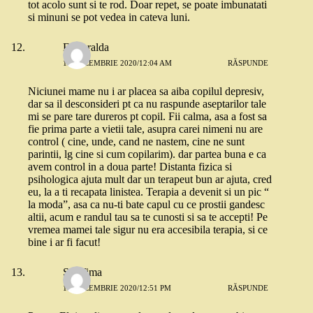
tot acolo sunt si te rod. Doar repet, se poate imbunatati
si minuni se pot vedea in cateva luni.
Esmeralda
10 DECEMBRIE 2020/12:04 AM
RĂSPUNDE
Niciunei mame nu i ar placea sa aiba copilul depresiv,
dar sa il desconsideri pt ca nu raspunde aseptarilor tale
mi se pare tare dureros pt copil. Fii calma, asa a fost sa
fie prima parte a vietii tale, asupra carei nimeni nu are
control ( cine, unde, cand ne nastem, cine ne sunt
parintii, lg cine si cum copilarim). dar partea buna e ca
avem control in a doua parte! Distanta fizica si
psihologica ajuta mult dar un terapeut bun ar ajuta, cred
eu, la a ti recapata linistea. Terapia a devenit si un pic “
la moda”, asa ca nu-ti bate capul cu ce prostii gandesc
altii, acum e randul tau sa te cunosti si sa te accepti! Pe
vremea mamei tale sigur nu era accesibila terapia, si ce
bine i ar fi facut!
Serafima
10 DECEMBRIE 2020/12:51 PM
RĂSPUNDE