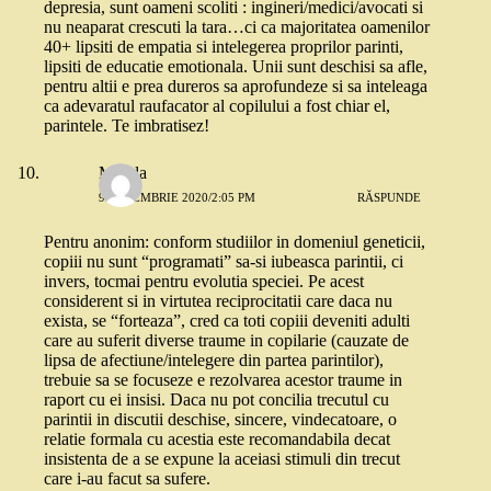
depresia, sunt oameni scoliti : ingineri/medici/avocati si
nu neaparat crescuti la tara…ci ca majoritatea oamenilor
40+ lipsiti de empatia si intelegerea proprilor parinti,
lipsiti de educatie emotionala. Unii sunt deschisi sa afle,
pentru altii e prea dureros sa aprofundeze si sa inteleaga
ca adevaratul raufacator al copilului a fost chiar el,
parintele. Te imbratisez!
Magda
9 DECEMBRIE 2020/2:05 PM
RĂSPUNDE
Pentru anonim: conform studiilor in domeniul geneticii,
copiii nu sunt “programati” sa-si iubeasca parintii, ci
invers, tocmai pentru evolutia speciei. Pe acest
considerent si in virtutea reciprocitatii care daca nu
exista, se “forteaza”, cred ca toti copiii deveniti adulti
care au suferit diverse traume in copilarie (cauzate de
lipsa de afectiune/intelegere din partea parintilor),
trebuie sa se focuseze e rezolvarea acestor traume in
raport cu ei insisi. Daca nu pot concilia trecutul cu
parintii in discutii deschise, sincere, vindecatoare, o
relatie formala cu acestia este recomandabila decat
insistenta de a se expune la aceiasi stimuli din trecut
care i-au facut sa sufere.