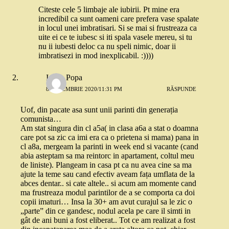
Citeste cele 5 limbaje ale iubirii. Pt mine era
incredibil ca sunt oameni care prefera vase spalate
in locul unei imbratisari. Si se mai si frustreaza ca
uite ei ce te iubesc si iti spala vasele mereu, si tu
nu ii iubesti deloc ca nu speli nimic, doar ii
imbratisezi in mod inexplicabil. :))))
Ioana Popa
8 DECEMBRIE 2020/11:31 PM
RĂSPUNDE
Uof, din pacate asa sunt unii parinti din generația
comunista…
Am stat singura din cl a5a( in clasa a6a a stat o doamna
care pot sa zic ca imi era ca o prietena si mama) pana in
cl a8a, mergeam la parinti in week end si vacante (cand
abia asteptam sa ma reintorc in apartament, coltul meu
de liniste). Plangeam in casa pt ca nu avea cine sa ma
ajute la teme sau cand efectiv aveam fața umflata de la
abces dentar.. si cate altele.. si acum am momente cand
ma frustreaza modul parintilor de a se comporta ca doi
copii imaturi… Insa la 30+ am avut curajul sa le zic o
„parte” din ce gandesc, nodul acela pe care il simti in
gât de ani buni a fost eliberat.. Tot ce am realizat a fost