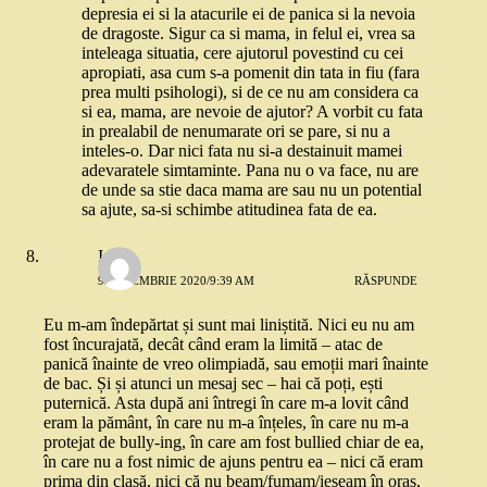
depresia ei si la atacurile ei de panica si la nevoia
de dragoste. Sigur ca si mama, in felul ei, vrea sa
inteleaga situatia, cere ajutorul povestind cu cei
apropiati, asa cum s-a pomenit din tata in fiu (fara
prea multi psihologi), si de ce nu am considera ca
si ea, mama, are nevoie de ajutor? A vorbit cu fata
in prealabil de nenumarate ori se pare, si nu a
inteles-o. Dar nici fata nu si-a destainuit mamei
adevaratele simtaminte. Pana nu o va face, nu are
de unde sa stie daca mama are sau nu un potential
sa ajute, sa-si schimbe atitudinea fata de ea.
Ioana
9 DECEMBRIE 2020/9:39 AM
RĂSPUNDE
Eu m-am îndepărtat și sunt mai liniștită. Nici eu nu am
fost încurajată, decât când eram la limită – atac de
panică înainte de vreo olimpiadă, sau emoții mari înainte
de bac. Și și atunci un mesaj sec – hai că poți, ești
puternică. Asta după ani întregi în care m-a lovit când
eram la pământ, în care nu m-a înțeles, în care nu m-a
protejat de bully-ing, în care am fost bullied chiar de ea,
în care nu a fost nimic de ajuns pentru ea – nici că eram
prima din clasă, nici că nu beam/fumam/ieșeam în oraș,