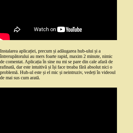
Instalarea aplicației, precum și adăugarea hub-ului și a
întrerupătorului au mers foarte rapid, maxim 2 minute, nimic
de comentat. Aplicația în sine nu mi se pare din cale afară de
rafinată, dar este intuitivă și își face treaba fără absolut nici o
problemă. Hub-ul este și el mic și neintruziv, vedeți în videoul
de mai sus cum arată.