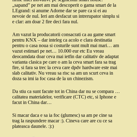
„sapand” pe net am mai descoperit o gama smart de la
LEgrand: si anume Adorne dar se pare ca si ei au
nevoie de nul. Ieri am desfacut un intrerupator simplu si
e clar: am doar 2 fire deci fara nul.
Am vazut la producatorii consacrati ca au game smart
pentru KNX – dar inteleg ca acolo e clara destinatia
pentru o casa noua si costurile sunt mult mai mari… am
vazut estimari pe net… 10.000 eur etc Eu vreau
deocamdata doar ceva mai ietfin dar calitativ de adaptat
varianta clasica pe care o am la ceva smart fara sa trag
fire, si fara sa trec la ceva care dpdv hardware este mai
slab calitativ. Nu vreau sa risc sa am un scurt ceva in
doza sa imi ia foc casa de la un chinezism.
Da stiu ca sunt facute tot in China dar nu se compara …
calitatea materialelor, verificare (CTC) etc, si Iphone e
facut in China dar…
Si macar daca e sa ia foc (glumesc) sa am pe cine sa
trag la raspundere macar :). Cineva care are cu ce sa
plateasca daunele. :):)