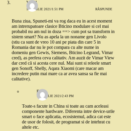
Virgil
10 APRILIE 2021/1:51 PM
RĂSPUNDE
Buna ziua, Spuneti-mi va rog daca eu in acest moment
am intrerupatoare clasice Bticino modulare si cel mai
probabil nu am nul in doza ==> cum pot sa transform in
sistem smart? Nu as apela la un noname gen Livolo
(stiu ca sunt de vreo 10 ani pe piata din care 5 in
Romania dar nu le pot compara cu alte nume in
domeniu gen Gewis, Siemens, Bticino Legrand, Vimar
cred), as prefera ceva calitativ. Am auzit de Vimar View
dar cred că si acesta cere nul. Mai sunt si releele smart
gen Sonoff, Shelly, Aqara Xiaomi (care macar am
incredere putin mai mare ca ar avea sansa sa fie mai
calitative).
Robo
10 APRILIE 2021/2:43 PM
Toate-s facute in China si toate au cam aceleasi
componente hardware. Diferenta intre device-urile
smart o face aplicatia, ecosistemul, adica cat este
de usor de folosit, de programat si de intehrat cu
altele etc.