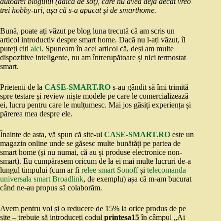
autoarei blogului (adică de soț), care nu avea deja decât vreo
trei hobby-uri, așa că s-a apucat și de smarthome.
Bună, poate ați văzut pe blog luna trecută că am scris un
articol introductiv despre smart home. Dacă nu l-ați văzut, îl
puteți citi
aici
. Spuneam în acel articol că, deși am multe
dispozitive inteligente, nu am întrerupătoare și nici termostat
smart.
Prietenii de la
CASE-SMART.RO
s-au gândit să îmi trimită
spre testare și review niște modele pe care le comercializează
ei, lucru pentru care le mulțumesc. Mai jos găsiți experiența și
părerea mea despre ele.
Înainte de asta, vă spun că site-ul
CASE-SMART.RO
este un
magazin online unde se găsesc multe bunătăți pe partea de
smart home (și nu numai, că au și produse electronice non-
smart). Eu cumpărasem oricum de la ei mai multe lucruri de-a
lungul timpului (cum ar fi
relee smart Sonoff
și
telecomanda
universala smart Broadlink
, de exemplu) așa că m-am bucurat
când ne-au propus să colaborăm.
Avem pentru voi și o reducere de 15% la orice produs de pe
site – trebuie să introduceți codul
printesa15
în câmpul „Ai