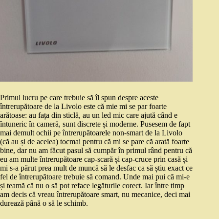
Primul lucru pe care trebuie să îl spun despre aceste
întrerupătoare de la Livolo este că mie mi se par foarte
arătoase: au fața din sticlă, au un led mic care ajută când e
întuneric în cameră, sunt discrete și moderne. Pusesem de fapt
mai demult ochii pe întrerupătoarele non-smart de la Livolo
(că au și de acelea) tocmai pentru că mi se pare că arată foarte
bine, dar nu am făcut pasul să cumpăr în primul rând pentru că
eu am multe întrerupătoare cap-scară și cap-cruce prin casă și
mi s-a părut prea mult de muncă să le desfac ca să știu exact ce
fel de întrerupătoare trebuie să comand. Unde mai pui că mi-e
și teamă că nu o să pot reface legăturile corect. Iar între timp
am decis că vreau întrerupătoare smart, nu mecanice, deci mai
durează până o să le schimb.