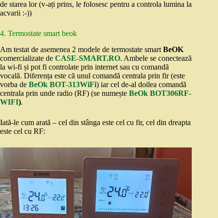
de starea lor (v-ați prins, le folosesc pentru a controla lumina la
acvarii :-))
4. Termostate smart beok
Am testat de asemenea 2 modele de termostate smart
BeOK
comercializate de
CASE-SMART.RO
. Ambele se conectează
la wi-fi și pot fi controlate prin internet sau cu comandă
vocală. Diferența este că unul comandă centrala prin fir (este
vorba de
BeOk BOT-313WiFi
) iar cel de-al doilea comandă
centrala prin unde radio (RF) (se numește
BeOk BOT306RF-
WIFI
)
.
Iată-le cum arată – cel din stânga este cel cu fir, cel din dreapta
este cel cu RF: