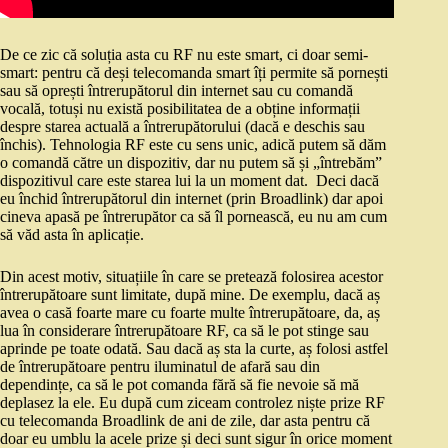
De ce zic că soluția asta cu RF nu este smart, ci doar semi-
smart: pentru că deși telecomanda smart îți permite să pornești
sau să oprești întrerupătorul din internet sau cu comandă
vocală, totuși nu există posibilitatea de a obține informații
despre starea actuală a întrerupătorului (dacă e deschis sau
închis). Tehnologia RF este cu sens unic, adică putem să dăm
o comandă către un dispozitiv, dar nu putem să și „întrebăm”
dispozitivul care este starea lui la un moment dat. Deci dacă
eu închid întrerupătorul din internet (prin Broadlink) dar apoi
cineva apasă pe întrerupător ca să îl pornească, eu nu am cum
să văd asta în aplicație.
Din acest motiv, situațiile în care se pretează folosirea acestor
întrerupătoare sunt limitate, după mine. De exemplu, dacă aș
avea o casă foarte mare cu foarte multe întrerupătoare, da, aș
lua în considerare întrerupătoare RF, ca să le pot stinge sau
aprinde pe toate odată. Sau dacă aș sta la curte, aș folosi astfel
de întrerupătoare pentru iluminatul de afară sau din
dependințe, ca să le pot comanda fără să fie nevoie să mă
deplasez la ele. Eu după cum ziceam controlez niște prize RF
cu telecomanda Broadlink de ani de zile, dar asta pentru că
doar eu umblu la acele prize și deci sunt sigur în orice moment