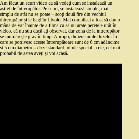
Am făcut un scurt video ca să vedeți cum se instalează un
astfel de întrerupător. Pe scurt, se instalează simplu, mai
simplu de atât nu se poate – scoți două fire din vechiul
întrerupător și le bagi în Livolo. Mai complicat a fost să dau o
mână de var înainte de a filma ca să nu arate peretele urât în
video, că nu știu dacă ați observat, dar zona de la întrerupător
se murdărește grav în timp. Apropo, dimensiunile dozelor în
care se potrivesc aceste întrerupătoare sunt de 6 cm adâncime
și 5 cm diametru – doze standard, nimic special la ele, cel mai
probabil de astea aveți și voi acasă.