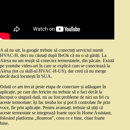
A să nu uit, la google trebuie să conectați serviciul numit
HVAC-H, deci nu căutați după BeOk că nu o să găsiți. La
Alexa nu am reușit să conectez termostatele, din păcate. Există
pe youtube video-uri în care se explică cum se conectează la
Alexa (tot cu skill-ul HVAC-H-US), dar cred că nu merge
decât dacă locuiești în SUA.
Odată ce am trecut peste etapa de conectare și adăugare în
aplicație, pe care din fericire nu trebuie să o faci decât la
început o singură dată, nu au fost probleme de nici un fel cu
aceste termostate: își fac treaba lor și pot fi controlate fie prin
voce, fie prin aplicație. Pentru avansați: trebuie să știți că
aceste termostate se integrează foarte ușor în Home Assistant,
folosind platforma „floureon”, ceea ce e bine, chiar foarte
bine.