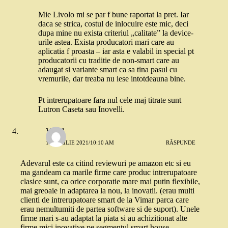
Mie Livolo mi se par f bune raportat la pret. Iar
daca se strica, costul de inlocuire este mic, deci
dupa mine nu exista criteriul „calitate” la device-
urile astea. Exista producatori mari care au
aplicatia f proasta – iar asta e valabil in special pt
producatorii cu traditie de non-smart care au
adaugat si variante smart ca sa tina pasul cu
vremurile, dar treaba nu iese intotdeauna bine.
Pt intrerupatoare fara nul cele maj titrate sunt
Lutron Caseta sau Inovelli.
Virgil
11 APRILIE 2021/10:10 AM
RĂSPUNDE
Adevarul este ca citind reviewuri pe amazon etc si eu
ma gandeam ca marile firme care produc intrerupatoare
clasice sunt, ca orice corporatie mare mai putin flexibile,
mai greoaie in adaptarea la nou, la inovatii. (erau multi
clienti de intrerupatoare smart de la Vimar parca care
erau nemultumiti de partea software si de suport). Unele
firme mari s-au adaptat la piata si au achizitionat alte
firme mici inovative pe segmentul smart house.