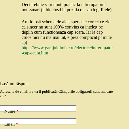
Deci trebuie sa renunti practic la intrerupatorul
non-smart (il blochezi in pozitia on sau legi firele).
Am folosit schema de aici, sper ca e corect ce zic
ca sincer nu sunt 100% convins ca inteleg pe
deplin cum functioneaza cap scara. Iar la cap
cruce nici nu ma mai uit, e prea complicat pt mine
:-))
https://www.garajuluimike.ro/electrice/intrerupator
-cap-scara.htm
Lasă un răspuns
Adresa ta de email nu va fi publicată.
Câmpurile obligatorii sunt marcate
cu
*
Nume
*
Email
*