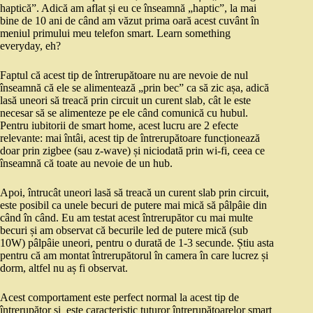
haptică”. Adică am aflat și eu ce înseamnă „haptic”, la mai
bine de 10 ani de când am văzut prima oară acest cuvânt în
meniul primului meu telefon smart. Learn something
everyday, eh?
Faptul că acest tip de întrerupătoare nu are nevoie de nul
înseamnă că ele se alimentează „prin bec” ca să zic așa, adică
lasă uneori să treacă prin circuit un curent slab, cât le este
necesar să se alimenteze pe ele când comunică cu hubul.
Pentru iubitorii de smart home, acest lucru are 2 efecte
relevante: mai întâi, acest tip de întrerupătoare funcționează
doar prin zigbee (sau z-wave) și niciodată prin wi-fi, ceea ce
înseamnă că toate au nevoie de un hub.
Apoi, întrucât uneori lasă să treacă un curent slab prin circuit,
este posibil ca unele becuri de putere mai mică să pâlpâie din
când în când. Eu am testat acest întrerupător cu mai multe
becuri și am observat că becurile led de putere mică (sub
10W) pâlpâie uneori, pentru o durată de 1-3 secunde. Știu asta
pentru că am montat întrerupătorul în camera în care lucrez și
dorm, altfel nu aș fi observat.
Acest comportament este perfect normal la acest tip de
întrerupător și este caracteristic tuturor întrerupătoarelor smart