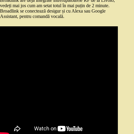
Broadlink are deja integrate întrerupătoarele RF de la Livolo,
vedeți mai jos cum am setat totul în mai puțin de 2 minute.
Broadlink se conectează desigur și cu Alexa sau Google
Assistant, pentru comandă vocală.