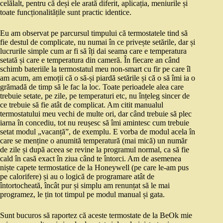
celălalt, pentru că deși ele arată diferit, aplicația, meniurile și
toate funcționalitățile sunt practic identice.
Eu am observat pe parcursul timpului că termostatele tind să
fie destul de complicate, nu numai în ce privește setările, dar și
lucrurile simple cum ar fi să îți dai seama care e temperatura
setată și care e temperatura din cameră. În fiecare an când
schimb bateriile la termostatul meu non-smart cu fir pe care îl
am acum, am emoții că o să-și piardă setările și că o să îmi ia o
grămadă de timp să le fac la loc. Toate perioadele alea care
trebuie setate, pe zile, pe temperaturi etc, nu înțeleg sincer de
ce trebuie să fie atât de complicat. Am citit manualul
termostatului meu vechi de multe ori, dar când trebuie să plec
iarna în concediu, tot nu reușesc să îmi amintesc cum trebuie
setat modul „vacanță”, de exemplu. E vorba de modul acela în
care se menține o anumită temperatură (mai mică) un număr
de zile și după aceea se revine la programul normal, ca să fie
cald în casă exact în ziua când te întorci. Am de asemenea
niște capete termostatice de la Honeywell (pe care le-am pus
pe calorifere) și au o logică de programare atât de
întortocheată, încât pur și simplu am renunțat să le mai
programez, le țin tot timpul pe modul manual și gata.
Sunt bucuros să raportez că aceste termostate de la BeOk mie