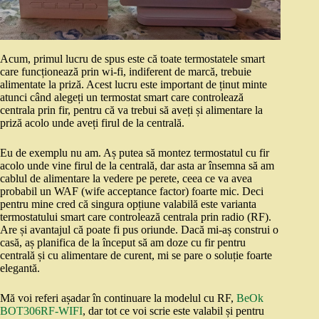
Acum, primul lucru de spus este că toate termostatele smart
care funcționează prin wi-fi, indiferent de marcă, trebuie
alimentate la priză. Acest lucru este important de ținut minte
atunci când alegeți un termostat smart care controlează
centrala prin fir, pentru că va trebui să aveți și alimentare la
priză acolo unde aveți firul de la centrală.
Eu de exemplu nu am. Aș putea să montez termostatul cu fir
acolo unde vine firul de la centrală, dar asta ar însemna să am
cablul de alimentare la vedere pe perete, ceea ce va avea
probabil un WAF (wife acceptance factor) foarte mic. Deci
pentru mine cred că singura opțiune valabilă este varianta
termostatului smart care controlează centrala prin radio (RF).
Are și avantajul că poate fi pus oriunde. Dacă mi-aș construi o
casă, aș planifica de la început să am doze cu fir pentru
centrală și cu alimentare de curent, mi se pare o soluție foarte
elegantă.
Mă voi referi așadar în continuare la modelul cu RF,
BeOk
BOT306RF-WIFI
, dar tot ce voi scrie este valabil și pentru