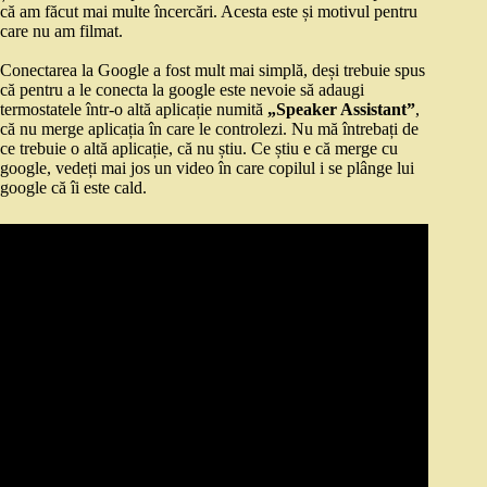
că am făcut mai multe încercări. Acesta este și motivul pentru
care nu am filmat.
Conectarea la Google a fost mult mai simplă, deși trebuie spus
că pentru a le conecta la google este nevoie să adaugi
termostatele într-o altă aplicație numită
„Speaker Assistant”
,
că nu merge aplicația în care le controlezi. Nu mă întrebați de
ce trebuie o altă aplicație, că nu știu. Ce știu e că merge cu
google, vedeți mai jos un video în care copilul i se plânge lui
google că îi este cald.