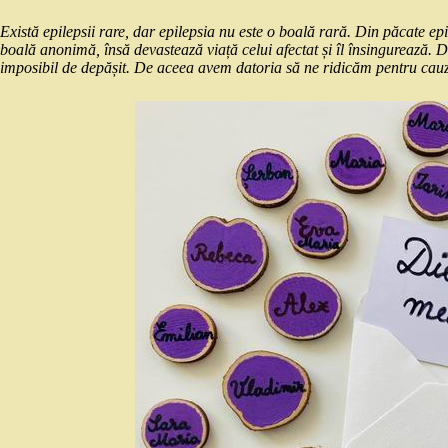
Există epilepsii rare, dar epilepsia nu este o boală rară. Din păcate e
boală anonimă, însă devastează viață celui afectat și îl însingurează. D
imposibil de depășit. De aceea avem datoria să ne ridicăm pentru cauz