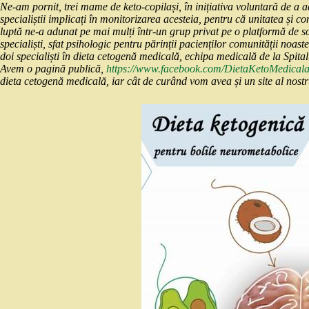
Ne-am pornit, trei mame de keto-copilași, în inițiativa voluntară de a a
specialiștii implicați în monitorizarea acesteia, pentru că unitatea și co
luptă ne-a adunat pe mai mulți într-un grup privat pe o platformă de social
specialiști, sfat psihologic pentru părinții pacienților comunității noas
doi specialiști în dieta cetogenă medicală, echipa medicală de la Sp
Avem o pagină publică,
https://www.facebook.com/DietaKetoMedical
dieta cetogenă medicală, iar cât de curând vom avea și un site al nostr