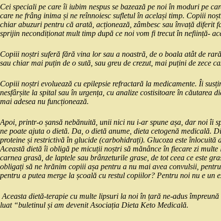
Cei speciali pe care îi iubim nespus se bazează pe noi în moduri pe care
care ne frâng inima și ne reînnoiesc sufletul în același timp. Copiii noșt
chiar abuzuri pentru că arată, acționează, zâmbesc sau învață diferit fat
sprijin necondiționat mult timp după ce noi vom fi trecut în neființă- 
Copiii noștri suferă fără vina lor sau a noastră, de o boala atât de rară
sau chiar mai puțin de o sută, sau greu de crezut, mai puțini de zece caz
Copiii noștri evoluează cu epilepsie refractară la medicamente. Îi susțin
nesfârșite la spital sau în urgența, cu analize costisitoare în căutarea 
mai adesea nu funcționează.
Apoi, printr-o șansă nebănuită, unii nici nu i-ar spune așa, dar noi îi 
ne poate ajuta o dietă. Da, o dietă anume, dieta cetogenă medicală. Die
proteine și restrictivă în glucide (carbohidrați). Glucoza este înlocuită
Această dietă îi obligă pe micuții noștri să mănânce în fiecare zi multe
carnea grasă, de laptele sau brânzeturile grase, de tot ceea ce este gras
obligați să ne hrănim copiii așa pentru a nu mai avea convulsii, pentru
pentru a putea merge la școală cu restul copiilor? Pentru noi nu e un ex
Aceasta dietă-terapie cu multe lipsuri la noi în țară ne-adus împreună
luat “buletinul și am devenit Asociația Dieta Keto Medicală.