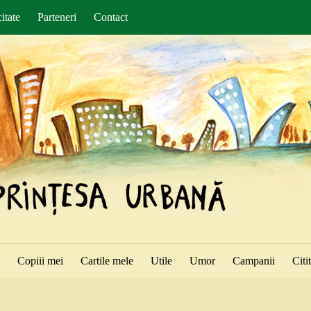
itate
Parteneri
Contact
ă
Copiii mei
Cartile mele
Utile
Umor
Campanii
Citi