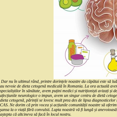
Dar nu în ultimul rând, printre dorințele noastre da căpătai este să luă
au nevoie de dieta cetogenă medicală în Romania. La ora actuală avem 
specialiștilor în sănătate, avem puțini medici și nutriționiști avizați ș
afecțiunile neurologice o impun, avem un singur centru de dietă cetogenă
dieta cetogenă, părinții se lovesc mult prea des de lipsa diagnosticelor
CAS. Ne dorim că prin vocea și acțiunile comunității noastre să oferim s
șansa la o viață fără convulsii. Lupta noastră vă fi lungă și anevoioas
aștepta că altcineva să facă în locul nostru.