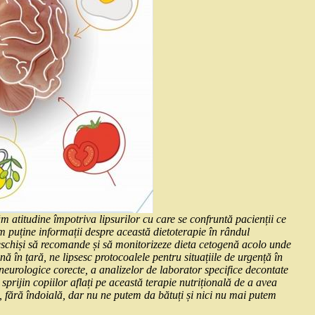
m atitudine împotriva lipsurilor cu care se confruntă pacienții ce
puține informații despre această dietoterapie în rândul
i deschiși să recomande și să monitorizeze dieta cetogenă acolo unde
 în țară, ne lipsesc protocoalele pentru situațiile de urgență în
 neurologice corecte, a analizelor de laborator specifice decontate
prijin copiilor aflați pe această terapie nutrițională de a avea
ă, fără îndoială, dar nu ne putem da bătuți și nici nu mai putem