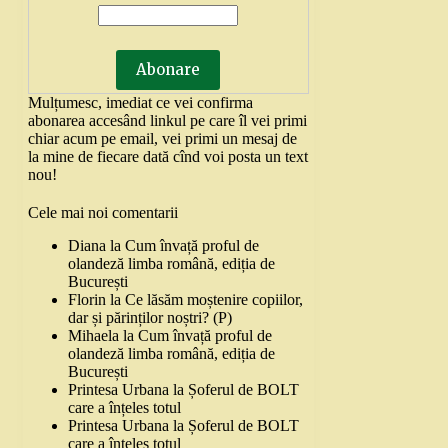
Mulțumesc, imediat ce vei confirma
abonarea accesând linkul pe care îl vei primi
chiar acum pe email, vei primi un mesaj de
la mine de fiecare dată cînd voi posta un text
nou!
Cele mai noi comentarii
Diana
la
Cum învață proful de
olandeză limba română, ediția de
București
Florin
la
Ce lăsăm moștenire copiilor,
dar și părinților noștri? (P)
Mihaela
la
Cum învață proful de
olandeză limba română, ediția de
București
Printesa Urbana
la
Șoferul de BOLT
care a înțeles totul
Printesa Urbana
la
Șoferul de BOLT
care a înțeles totul