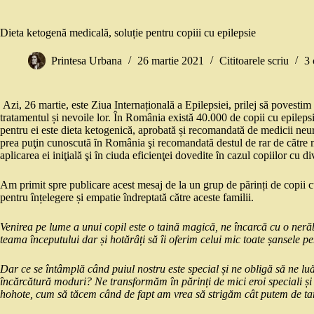
Dieta ketogenă medicală, soluție pentru copiii cu epilepsie
Printesa Urbana
26 martie 2021
Cititoarele scriu
3 
Azi, 26 martie, este Ziua Internațională a Epilepsiei, prilej să povestim
tratamentul și nevoile lor. În România există 40.000 de copii cu epilepsi
pentru ei este dieta ketogenică, aprobată și recomandată de medicii neu
prea puţin cunoscută ȋn România şi recomandată destul de rar de către me
aplicarea ei iniţială şi ȋn ciuda eficienţei dovedite ȋn cazul copiilor cu
Am primit spre publicare acest mesaj de la un grup de părinți de copii cu
pentru înțelegere și empatie îndreptată către aceste familii.
Venirea pe lume a unui copil este o taină magică, ne încarcă cu o neră
teama începutului dar și hotărâți să îi oferim celui mic toate șansele pent
Dar ce se întâmplă când puiul nostru este special și ne obligă să ne lu
încărcătură moduri? Ne transformăm în părinți de mici eroi speciali
hohote, cum să tăcem când de fapt am vrea să strigăm cât putem de ta