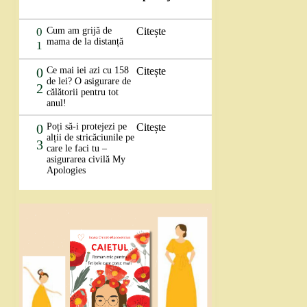
0
Cum am grijă de
Citește
mama de la distanță
1
0
Ce mai iei azi cu 158
Citește
de lei? O asigurare de
2
călătorii pentru tot
anul!
0
Poți să-i protejezi pe
Citește
alții de stricăciunile pe
3
care le faci tu –
asigurarea civilă My
Apologies