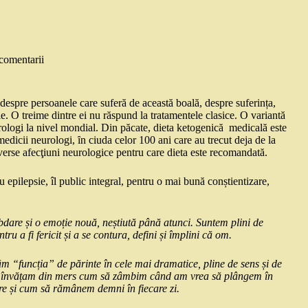
comentarii
 despre persoanele care suferă de această boală, despre suferința,
e. O treime dintre ei nu răspund la tratamentele clasice. O variantă
rologi la nivel mondial. Din păcate, dieta ketogenică medicală este
dicii neurologi, ȋn ciuda celor 100 ani care au trecut deja de la
 diverse afecţiuni neurologice pentru care dieta este recomandată.
 epilepsie, îl public integral, pentru o mai bună conștientizare,
bdare și o emoție nouă, neștiută până atunci. Suntem plini de
ru a fi fericit și a se contura, defini și împlini că om.
ăm “funcția” de părinte în cele mai dramatice, pline de sens și de
 și învățam din mers cum să zâmbim când am vrea să plângem în
re și cum să rămânem demni în fiecare zi.