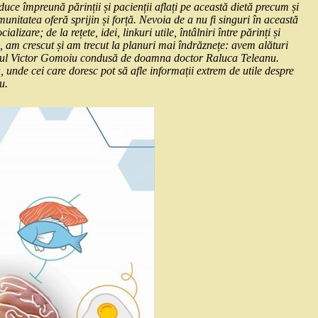
duce împreună părinții și pacienții aflați pe această dietă precum și
munitatea oferă sprijin și forță. Nevoia de a nu fi singuri în această
izare; de la rețete, idei, linkuri utile, întâlniri între părinți și
te, am crescut și am trecut la planuri mai îndrăznețe: avem alături
italul Victor Gomoiu condusă de doamna doctor Raluca Teleanu.
a
, unde cei care doresc pot să afle informații extrem de utile despre
u.