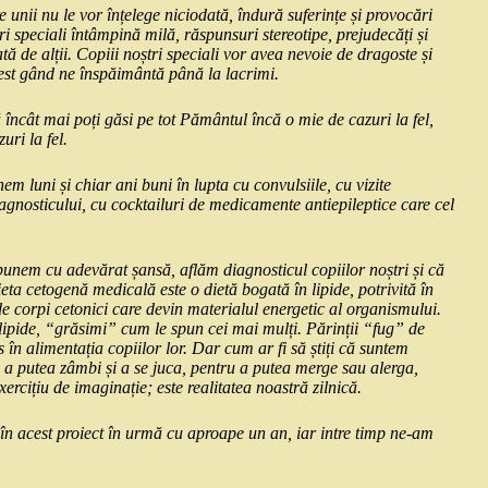
 unii nu le vor înțelege niciodată, îndură suferințe și provocări
ri speciali întâmpină milă, răspunsuri stereotipe, prejudecăți și
ă de alții. Copiii noștri speciali vor avea nevoie de dragoste și
acest gând ne înspăimântă până la lacrimi.
 încât mai poți găsi pe tot Pământul încă o mie de cazuri la fel,
uri la fel.
em luni și chiar ani buni în lupta cu convulsiile, cu vizite
diagnosticului, cu cocktailuri de medicamente antiepileptice care cel
spunem cu adevărat șansă, aflăm diagnosticul copiilor noștri și că
ta cetogenă medicală este o dietă bogată în lipide, potrivită în
 de corpi cetonici care devin materialul energetic al organismului.
 lipide, “grăsimi” cum le spun cei mai mulți. Părinții “fug” de
 în alimentația copiilor lor. Dar cum ar fi să știți că suntem
 a putea zâmbi și a se juca, pentru a putea merge sau alerga,
ercițiu de imaginație; este realitatea noastră zilnică.
 în acest proiect în urmă cu aproape un an, iar intre timp ne-am