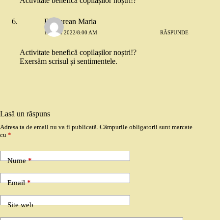
Activitate benefică copilașilor noștri!?
Bulgarean Maria
19 MAI 2022/8:00 AM
RĂSPUNDE
Activitate benefică copilașilor noștri!?
Exersăm scrisul și sentimentele.
Lasă un răspuns
Adresa ta de email nu va fi publicată.
Câmpurile obligatorii sunt marcate
cu
*
Nume
*
Email
*
Site web