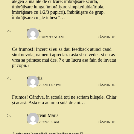
alegea 3 înainte de culcare: îmbrățișare scurta,
îmbrățișare lunga, îmbrățișare simpla/dubla/tripla,
îmbrățișare cu 1/2/3 pupic(i), îmbrățișare de grup,
îmbrățișare cu „te iubesc”…
Nico S.
14 IUNIE 2021/12:51 AM
RĂSPUNDE
Ce frumos!! Incerc si eu sa dau feedback atunci cand
simt nevoia, oamenii apreciaza asta si se vede.. si eu as
vrea sa primesc mai des. ? e un lucru asa fain de invatat
pt copii.?
Camelia
18 MAI 2022/11:07 PM
RĂSPUNDE
Frumos! Cândva, în școală toți ne scriam bilețele. Chiar
și acasă. Asta era acum o sută de ani…
Bulgărean Maria
19 MAI 2022/7:55 AM
RĂSPUNDE