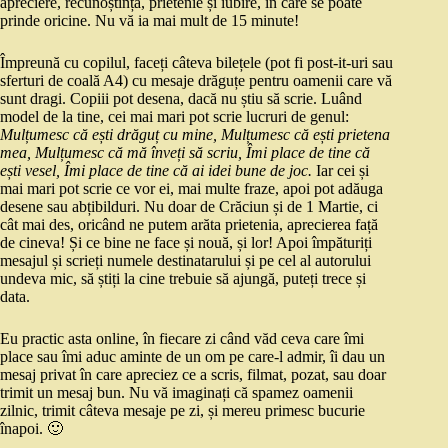
apreciere, recunoștință, prietenie și iubire, în care se poate
prinde oricine. Nu vă ia mai mult de 15 minute!
Împreună cu copilul, faceți câteva bilețele (pot fi post-it-uri sau
sferturi de coală A4) cu mesaje drăguțe pentru oamenii care vă
sunt dragi. Copiii pot desena, dacă nu știu să scrie. Luând
model de la tine, cei mai mari pot scrie lucruri de genul:
Mulțumesc că ești drăguț cu mine, Mulțumesc că ești prietena
mea, Mulțumesc că mă înveți să scriu, Îmi place de tine că
ești vesel, Îmi place de tine că ai idei bune de joc.
Iar cei și
mai mari pot scrie ce vor ei, mai multe fraze, apoi pot adăuga
desene sau abțibilduri. Nu doar de Crăciun și de 1 Martie, ci
cât mai des, oricând ne putem arăta prietenia, aprecierea față
de cineva! Și ce bine ne face și nouă, și lor! Apoi împăturiți
mesajul și scrieți numele destinatarului și pe cel al autorului
undeva mic, să știți la cine trebuie să ajungă, puteți trece și
data.
Eu practic asta online, în fiecare zi când văd ceva care îmi
place sau îmi aduc aminte de un om pe care-l admir, îi dau un
mesaj privat în care apreciez ce a scris, filmat, pozat, sau doar
trimit un mesaj bun. Nu vă imaginați că spamez oamenii
zilnic, trimit câteva mesaje pe zi, și mereu primesc bucurie
înapoi. 🙂