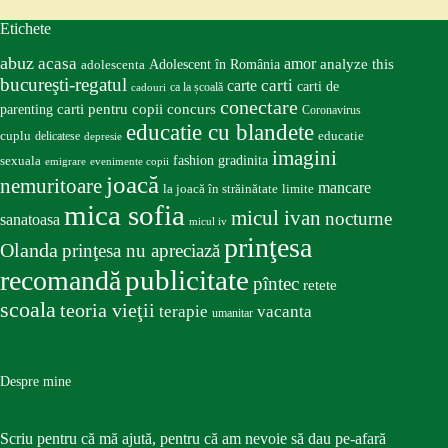
Etichete
abuz
acasa
amor
Adolescent în România
analyze this
adolescenta
bucureşti-regatul
carte
carti
carti de
ca la școală
cadouri
conectare
carti pentru copii
concurs
parenting
Coronavirus
educatie cu blandete
educatie
cuplu
delicatese
depresie
imagini
fashion
gradinita
sexuala
emigrare
evenimente copii
joacă
nemuritoare
mancare
la joacă în străinătate
limite
mica sofia
micul ivan
nocturne
sanatoasa
micul iv
prinţesa
Olanda
prinţesa nu apreciază
publicitate
recomandă
pîntec
retete
scoala
teoria vieţii
terapie
vacanta
umanitar
Despre mine
Scriu pentru că mă ajută, pentru că am nevoie să dau pe-afară