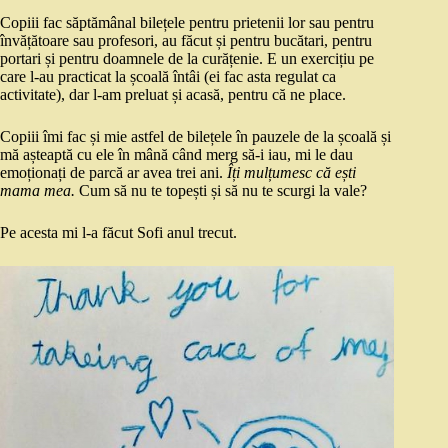
Copiii fac săptămânal bilețele pentru prietenii lor sau pentru
învățătoare sau profesori, au făcut și pentru bucătari, pentru
portari și pentru doamnele de la curățenie. E un exercițiu pe
care l-au practicat la școală întâi (ei fac asta regulat ca
activitate), dar l-am preluat și acasă, pentru că ne place.
Copiii îmi fac și mie astfel de bilețele în pauzele de la școală și
mă așteaptă cu ele în mână când merg să-i iau, mi le dau
emoționați de parcă ar avea trei ani.
Îți mulțumesc că ești
mama mea.
Cum să nu te topești și să nu te scurgi la vale?
Pe acesta mi l-a făcut Sofi anul trecut.