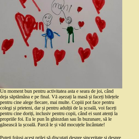
Un moment bun pentru activitatea asta e seara de joi, când
deja săptămâna e pe final. Vă așezați la masă și faceți bilețele
pentru cine alege fiecare, mai multe. Copiii pot face pentru
colegi și prieteni, dar și pentru adulții de la școală, voi faceți
pentru cine doriți, inclusiv pentru copii, când ei sunt atenți la
propriile foi. Eu le pun în ghiozdan sau în buzunare, să le
găsească la școală. Parcă le și văd mocuțele încântate!
Puteți folosi acest prilej să discutați despre sinceritate și despre