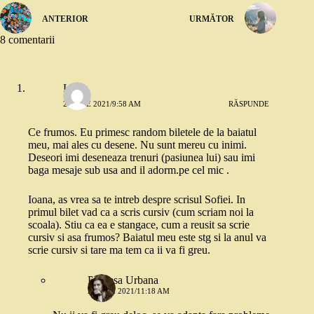
ANTERIOR
URMĂTOR
8 comentarii
Luiza
2 IUNIE 2021/9:58 AM
RĂSPUNDE
Ce frumos. Eu primesc random biletele de la baiatul
meu, mai ales cu desene. Nu sunt mereu cu inimi.
Deseori imi deseneaza trenuri (pasiunea lui) sau imi
baga mesaje sub usa and il adorm.pe cel mic .
Ioana, as vrea sa te intreb despre scrisul Sofiei. In
primul bilet vad ca a scris cursiv (cum scriam noi la
scoala). Stiu ca ea e stangace, cum a reusit sa scrie
cursiv si asa frumos? Baiatul meu este stg si la anul va
scrie cursiv si tare ma tem ca ii va fi greu.
Printesa Urbana
2 IUNIE 2021/11:18 AM