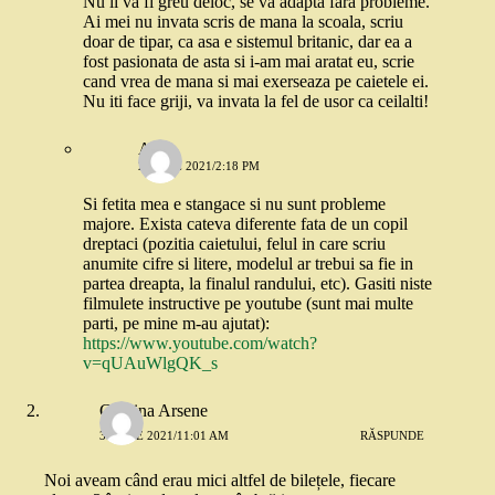
Nu ii va fi greu deloc, se va adapta fara probleme.
Ai mei nu invata scris de mana la scoala, scriu
doar de tipar, ca asa e sistemul britanic, dar ea a
fost pasionata de asta si i-am mai aratat eu, scrie
cand vrea de mana si mai exerseaza pe caietele ei.
Nu iti face griji, va invata la fel de usor ca ceilalti!
Alina
2 IUNIE 2021/2:18 PM
Si fetita mea e stangace si nu sunt probleme
majore. Exista cateva diferente fata de un copil
dreptaci (pozitia caietului, felul in care scriu
anumite cifre si litere, modelul ar trebui sa fie in
partea dreapta, la finalul randului, etc). Gasiti niste
filmulete instructive pe youtube (sunt mai multe
parti, pe mine m-au ajutat):
https://www.youtube.com/watch?
v=qUAuWlgQK_s
Gianina Arsene
3 IUNIE 2021/11:01 AM
RĂSPUNDE
Noi aveam când erau mici altfel de bilețele, fiecare