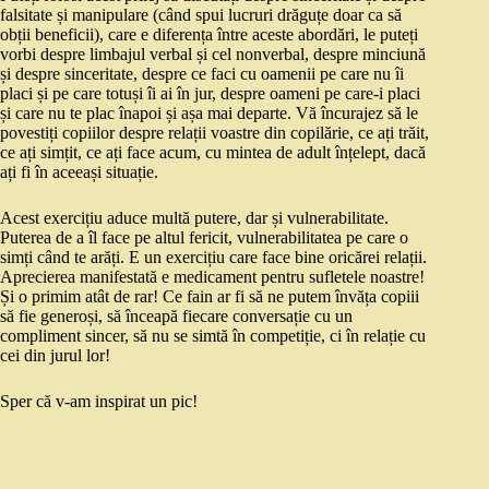
falsitate și manipulare (când spui lucruri drăguțe doar ca să
obții beneficii), care e diferența între aceste abordări, le puteți
vorbi despre limbajul verbal și cel nonverbal, despre minciună
și despre sinceritate, despre ce faci cu oamenii pe care nu îi
placi și pe care totuși îi ai în jur, despre oameni pe care-i placi
și care nu te plac înapoi și așa mai departe. Vă încurajez să le
povestiți copiilor despre relații voastre din copilărie, ce ați trăit,
ce ați simțit, ce ați face acum, cu mintea de adult înțelept, dacă
ați fi în aceeași situație.
Acest exercițiu aduce multă putere, dar și vulnerabilitate.
Puterea de a îl face pe altul fericit, vulnerabilitatea pe care o
simți când te arăți. E un exercițiu care face bine oricărei relații.
Aprecierea manifestată e medicament pentru sufletele noastre!
Și o primim atât de rar! Ce fain ar fi să ne putem învăța copiii
să fie generoși, să înceapă fiecare conversație cu un
compliment sincer, să nu se simtă în competiție, ci în relație cu
cei din jurul lor!
Sper că v-am inspirat un pic!