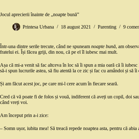
Jocul aprecierii înainte de „noapte bună”
Printesa Urbana
18 august 2021
Parenting
9 comen
Într-una dintre serile trecute, când ne spuneam
noapte bună
, am observa
fratelui ei. Își făcea griji, din nou, că pe el îl iubesc mai mult.
Așa că mi-a venit să fac altceva în loc să îi spun a mia oară că îi iubesc 
să-i spun lucrurile astea, să fiu atentă la ce zic și fac cu amândoi și să îi
Și am făcut acest joc, pe care mi-l cere acum în fiecare seară.
Cred că vă poate fi de folos și vouă, indiferent că aveți un copil, doi sau
când vreți voi.
Am început prin a-i zice:
– Somn ușor, iubita mea! Să treacă repede noaptea asta, pentru că abia 