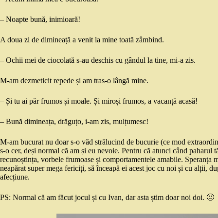
– Noapte bună, inimioară!
A doua zi de dimineață a venit la mine toată zâmbind.
– Ochii mei de ciocolată s-au deschis cu gândul la tine, mi-a zis.
M-am dezmeticit repede și am tras-o lângă mine.
– Și tu ai păr frumos și moale. Și miroși frumos, a vacanță acasă!
– Bună dimineața, drăguțo, i-am zis, mulțumesc!
M-am bucurat nu doar s-o văd strălucind de bucurie (ce mod extraordinar 
s-o cer, deși normal că am și eu nevoie. Pentru că atunci când paharul tă
recunoștința, vorbele frumoase și comportamentele amabile. Speranța mea 
neapărat super mega fericiți, să înceapă ei acest joc cu noi și cu alții,
afecțiune.
PS: Normal că am făcut jocul și cu Ivan, dar asta știm doar noi doi. 🙂