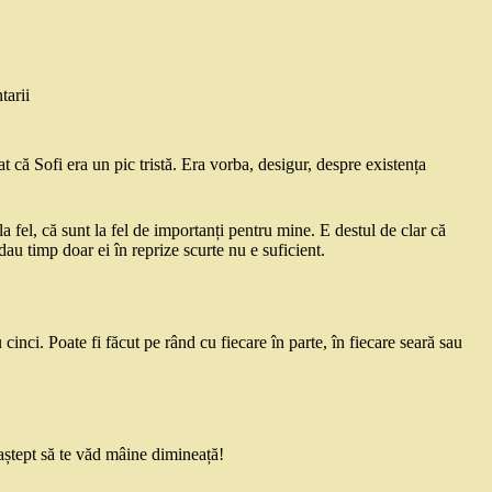
tarii
t că Sofi era un pic tristă. Era vorba, desigur, despre existența
la fel, că sunt la fel de importanți pentru mine. E destul de clar că
 dau timp doar ei în reprize scurte nu e suficient.
 cinci. Poate fi făcut pe rând cu fiecare în parte, în fiecare seară sau
aștept să te văd mâine dimineață!