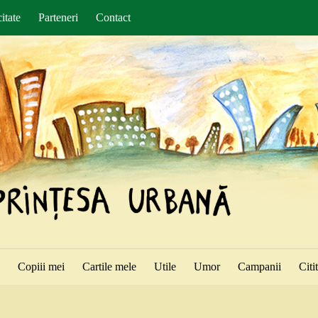
itate
Parteneri
Contact
ă
Copiii mei
Cartile mele
Utile
Umor
Campanii
Citi