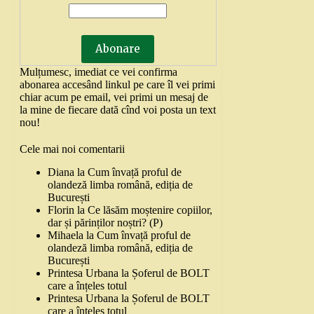
Mulțumesc, imediat ce vei confirma
abonarea accesând linkul pe care îl vei primi
chiar acum pe email, vei primi un mesaj de
la mine de fiecare dată cînd voi posta un text
nou!
Cele mai noi comentarii
Diana
la
Cum învață proful de
olandeză limba română, ediția de
București
Florin
la
Ce lăsăm moștenire copiilor,
dar și părinților noștri? (P)
Mihaela
la
Cum învață proful de
olandeză limba română, ediția de
București
Printesa Urbana
la
Șoferul de BOLT
care a înțeles totul
Printesa Urbana
la
Șoferul de BOLT
care a înțeles totul