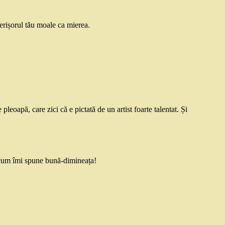
perișorul tău moale ca mierea.
pleoapă, care zici că e pictată de un artist foarte talentat. Și
l cum îmi spune bună-dimineața!