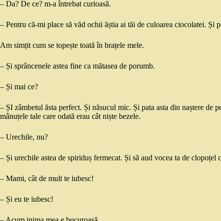
– Da? De ce? m-a întrebat curioasă.
– Pentru că-mi place să văd ochii ăștia ai tăi de culoarea ciocolatei. Și 
Am simțit cum se topește toată în brațele mele.
– Și sprâncenele astea fine ca mătasea de porumb.
– Și mai ce?
– ȘI zâmbetul ăsta perfect. Și năsucul mic. Și pata asta din naștere de pe 
mânuțele tale care odată erau cât niște bezele.
– Urechile, nu?
– Și urechile astea de spiriduș fermecat. Și să aud vocea ta de clopoțe
– Mami, cât de mult te iubesc!
– Și eu te iubesc!
– Acum inima mea e bucuroasă.