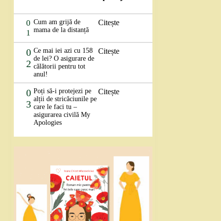
0
Cum am grijă de
Citește
mama de la distanță
1
0
Ce mai iei azi cu 158
Citește
de lei? O asigurare de
2
călătorii pentru tot
anul!
0
Poți să-i protejezi pe
Citește
alții de stricăciunile pe
3
care le faci tu –
asigurarea civilă My
Apologies