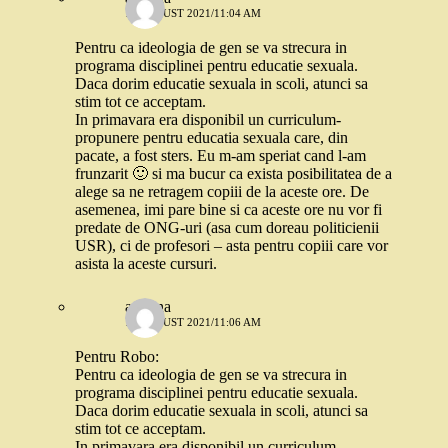
19 AUGUST 2021/11:04 AM
Pentru ca ideologia de gen se va strecura in
programa disciplinei pentru educatie sexuala.
Daca dorim educatie sexuala in scoli, atunci sa
stim tot ce acceptam.
In primavara era disponibil un curriculum-
propunere pentru educatia sexuala care, din
pacate, a fost sters. Eu m-am speriat cand l-am
frunzarit 🙂 si ma bucur ca exista posibilitatea de a
alege sa ne retragem copiii de la aceste ore. De
asemenea, imi pare bine si ca aceste ore nu vor fi
predate de ONG-uri (asa cum doreau politicienii
USR), ci de profesori – asta pentru copiii care vor
asista la aceste cursuri.
ariadna
19 AUGUST 2021/11:06 AM
Pentru Robo:
Pentru ca ideologia de gen se va strecura in
programa disciplinei pentru educatie sexuala.
Daca dorim educatie sexuala in scoli, atunci sa
stim tot ce acceptam.
In primavara era disponibil un curriculum-