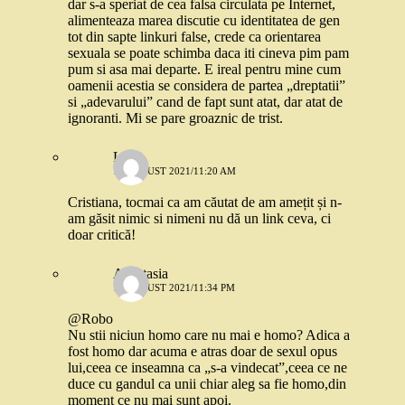
dar s-a speriat de cea falsa circulata pe Internet,
alimenteaza marea discutie cu identitatea de gen
tot din sapte linkuri false, crede ca orientarea
sexuala se poate schimba daca iti cineva pim pam
pum si asa mai departe. E ireal pentru mine cum
oamenii acestia se considera de partea „dreptatii”
si „adevarului” cand de fapt sunt atat, dar atat de
ignoranti. Mi se pare groaznic de trist.
Lia
19 AUGUST 2021/11:20 AM
Cristiana, tocmai ca am căutat de am amețit și n-
am găsit nimic si nimeni nu dă un link ceva, ci
doar critică!
Anastasia
19 AUGUST 2021/11:34 PM
@Robo
Nu stii niciun homo care nu mai e homo? Adica a
fost homo dar acuma e atras doar de sexul opus
lui,ceea ce inseamna ca „s-a vindecat”,ceea ce ne
duce cu gandul ca unii chiar aleg sa fie homo,din
moment ce nu mai sunt apoi.