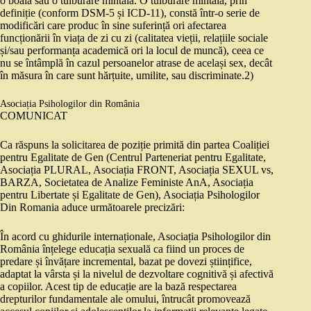
o boală sau o tulburare mintală. O tulburare mintală, prin
definiție (conform DSM-5 și ICD-11), constă într-o serie de
modificări care produc în sine suferință ori afectarea
funcționării în viața de zi cu zi (calitatea vieții, relațiile sociale
și/sau performanța academică ori la locul de muncă), ceea ce
nu se întâmplă în cazul persoanelor atrase de același sex, decât
în măsura în care sunt hărțuite, umilite, sau discriminate.2)
Asociația Psihologilor din România
COMUNICAT
Ca răspuns la solicitarea de poziție primită din partea Coaliției
pentru Egalitate de Gen (Centrul Parteneriat pentru Egalitate,
Asociația PLURAL, Asociația FRONT, Asociația SEXUL vs,
BARZA, Societatea de Analize Feministe AnA, Asociația
pentru Libertate și Egalitate de Gen), Asociația Psihologilor
Din Romania aduce următoarele precizări:
În acord cu ghidurile internaționale, Asociația Psihologilor din
România înțelege educația sexuală ca fiind un proces de
predare și învățare incremental, bazat pe dovezi științifice,
adaptat la vârsta și la nivelul de dezvoltare cognitivă și afectivă
a copiilor. Acest tip de educație are la bază respectarea
drepturilor fundamentale ale omului, întrucât promovează