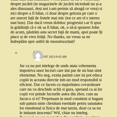
despre jucării (in magazinele de jucării niciodată nu și-a
ales dinozauri, deși noi i-am permis să aleagă ce vrea) si
nici despre a fi băiat, ci doar despre gelozia pe care o
are uneori față de fratele mai mic (tot ce are el e mereu
mai bun). Dar dacă vreun dobitoc progresist i-ar fi spus
la grădiniță că e ok sa fi băiat, ok, o să-ți spunem John
de acum, păstrăm asta secret față de mami, apoi poate îți
place și de vreo fetiță. No thanks, nu vreau sa ne
îndreptăm spre astfel de monstruozitati!
Ana
19 AUGUST 2021/9:43 AM
Jur ca nu pot intelege de unde atata vehementa
impotriva unor lucruri care imi par de un bun simt
elementar. Nu neg, exista parinti care isi pot educa
copiii in aceasta directie intr-un mod responsibil si
eficient. Dar ce facem cu majoritatea covarsitoare
care nu va deschide ochii si gura, sperand ca ai lor
copii vor prinde lucrurile astea din zbor, cum au
facut-o si ei? Perpetuam in mod constient si bagam
sub patura niste chestiuni esentiale penru sanatatea
lor emotional si fizica de mai tarziu, doar ca sa nu
le intinam inocenta? Wtf, chiar nu inteleg.