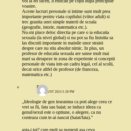
voi la fel faceti, ii educati pe copii dupa principiile
voastre.
Aceste lucruri personale si intime sunt mult prea
importante pentru viata copilului (viitor adult) si
trec granita unei simple materii de scoala
(geografie, istorie, matematica etc.).
Nu-mi place deloc directia pe care o ia educatia
sexuala (la nivel global) si nu pot sa fiu linistita sa
las discutii importante in mainile unor straini
despre care nu stiu absolut nimic. In plus, un
profesor de educatia sexuala are sanse mult mai
mari sa derapeze in zona de experiente si conceptii
personale de viata intr-un cadru legal, cel al scolii,
decat orice altfel de profesor (de franceza,
matematica etc.)
Robo
19 AUGUST 2021/1:28 PM
„Ideologie de gen inseamna ca poti alege ceea ce
vrei sa fii, fata sau baiat; se induce ideea ca
genul/sexul este o optiune, o alegere, ca nu
conteaza cum te-ai nascut (baiat/fata).”
asta-i tot? cam mult sa numesti asa ceva