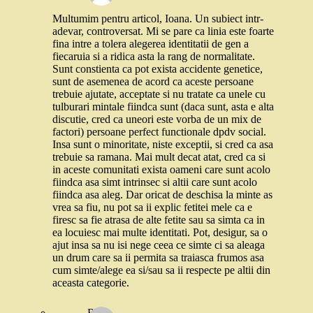
Multumim pentru articol, Ioana. Un subiect intr-
adevar, controversat. Mi se pare ca linia este foarte
fina intre a tolera alegerea identitatii de gen a
fiecaruia si a ridica asta la rang de normalitate.
Sunt constienta ca pot exista accidente genetice,
sunt de asemenea de acord ca aceste persoane
trebuie ajutate, acceptate si nu tratate ca unele cu
tulburari mintale fiindca sunt (daca sunt, asta e alta
discutie, cred ca uneori este vorba de un mix de
factori) persoane perfect functionale dpdv social.
Insa sunt o minoritate, niste exceptii, si cred ca asa
trebuie sa ramana. Mai mult decat atat, cred ca si
in aceste comunitati exista oameni care sunt acolo
fiindca asa simt intrinsec si altii care sunt acolo
fiindca asa aleg. Dar oricat de deschisa la minte as
vrea sa fiu, nu pot sa ii explic fetitei mele ca e
firesc sa fie atrasa de alte fetite sau sa simta ca in
ea locuiesc mai multe identitati. Pot, desigur, sa o
ajut insa sa nu isi nege ceea ce simte ci sa aleaga
un drum care sa ii permita sa traiasca frumos asa
cum simte/alege ea si/sau sa ii respecte pe altii din
aceasta categorie.
Robo