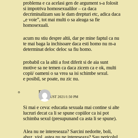
problema e ca acelasi gen de argument s-a folosit
si impotriva homosexualilor – ca daca
decriminalizam sau le dam drepturi etc, adica daca
„e voie”, tot mai multi o sa aleaga sa fie
homosexuali.
acum nu stiu despre altii, dar pe mine faptul ca nu
te mai baga la inchisoare daca esti homo nu m-a
determinat deloc deloc sa fiu homo.
probabil ca la altii a fost diferit si de aia sunt
motive sa ne temen ca daca zicem ca e ok, multi
copii/ oameni o sa vrea sa isi schimbe sexul.
e posibil, se poate, nu zic nu.
Robo
19 AUGUST 2021/1:50 PM
Si mai e ceva: educatia sexuala mai contine si alte
lucruri decat ca li se spune copiilor ca isi pot
schimba sexul (presupunand ca asta li se spune).
Alea nu ne intereseaza? Sarcini nedorite, boli,
abuz, viol, astea nu ne intereseaza? Sau pericolul