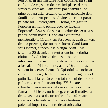
Personal, m-am masturbat din copilarie, nu stiam
ce fac si de ce, stiam doar ca imi place, dar ma
simteam vinovata…am carat pana tarziu dupa
mine povara asta, crezand ca toate nasoalele don
familia mea erau pedepse divine pentru un pacat
pe care nu il intelegeam!! Ulterior, am gasit in
Popcorn un nume pentru ceea ce faceam-
Popcorn!!! Asta sa fie sursa de educatie sexuala si
pentru copiii nostri? Cand am avut prima
menstruatie(la 11 ani), am fost socata, auzisem vag
de la o prietena, dar nu mare lucru. Cand i-am
spus mamei, a inceput sa planga. Atat!!! Mai
tarziu, la 20 de ani, am avut o sarcina nedorita ,
obtinuta fix din inconstienta si lipsa de
informare….am avut noroc de un partner care mi-
a fost alaturi (si Inca imi e, acum, 16 ani dupa,
suntem in aceeasi formula). Episodul s-a incheiat
cu o intrerupere, din fericire in conditii sigure, cel
putin fizic. Dar ce facem cu tot noianul de noroaie
psihice pe care il purtam dupa??? Si care te
schimba uneori ireversibil sau cu mari costuri si
framantari? De ce, nu inteleg, care ar fi motivatia
de a-ti asuma asa riscuri refuzand o informare
corecta si adecvata asupra unor chestiuni cu
potential impact mai mare decat orice alta