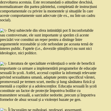
dezvoltarea acestuia. Este recomandată o atitudine deschisă,
normalizatoare din partea părintelui, completată de instrucțiuni
comportamentale cu privire la momentele și situațiile în care
aceste comportamente sunt adecvate (de ex., nu într-un cadru
social).
Deși subiectele din sfera intimității pot fi inconfortabile
sau controversate, ele sunt importante și sperăm că aceste
precizări vor constitui un reper pentru a distinge între
argumentele rezonabile și cele nefondate pe aceasta temă de
interes public. Faptele (i.e., dovezile științifice) nu sunt nici
ideologice, nici politice.
Literatura de specialitate evidențiază o serie de beneficii
importante ca urmare a implementării programelor de educație
sexuală în școli. Astfel, accesul copiilor la informații relevante
privind sexualitatea umană, adaptate pentru specificul vârstei,
promovează pe termen scurt, mediu și lung sănătatea fizică și
mentală a copiilor și a adolescenților. Educația sexuală în școli
constituie un factor de protecție împotriva bolilor cu
transmitere sexuală, a sarcinilor nedorite, precum și împotriva
formelor de abuz sexual și a violenței bazate pe gen.
Îi încurajăm pe psihologi, profesori, guvernanți,