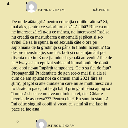
Lia
19 AUGUST 2021/12:02 AM
RĂSPUNDE
De unde atâta grijă pentru educația copiilor altora? Si,
mai ales, pentru ce valori urmează să aibă? Bine ca nu
ne interesează că n-au ce mânca, ne interesează însă sa
nu creadă ca masturbarea e anormală și păcat si s-o
evite! Ce să le spună la ed sexuală câte o oră pe
săptămână de la grădiniță și până la finalul liceului? Că
despre menstruație, sarcină, boli și consimțământ pot
discuta maxim 3 ore (la mine la școală au venit 2 fete de
la Always si au epuizat subiectul in mai puțin de două
ore, apoi ne-au împărțit tampoane). Ce o sa fie, de fapt?
Propagandă! Pt identitate de gen (ce-o mai fi si aia si
cum de am apucat noi ca oameni anul 2021 fără să
știm), pt lgbt și alte ciudățenii care nu se mulțumesc cu a
fo lăsate in pace, tot bagă bățul prin gard până ajung să
îi urască si cei ce nu aveau nimic cu ei, etc. Chiar e
nevoie de asa ceva??? Pentru cine? Eu sunt in stare să
îmi educ singură copiii si vreau ca statul să ma lase in
pace sa fac asta!
Ioana
19 AUGUST 2021/10:02 AM