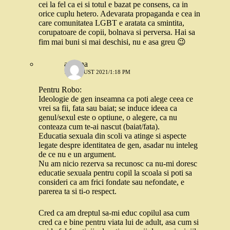
cei la fel ca ei si totul e bazat pe consens, ca in
orice cuplu hetero. Adevarata propaganda e cea in
care comunitatea LGBT e aratata ca smintita,
corupatoare de copii, bolnava si perversa. Hai sa
fim mai buni si mai deschisi, nu e asa greu 😉
ariadna
19 AUGUST 2021/1:18 PM
Pentru Robo:
Ideologie de gen inseamna ca poti alege ceea ce
vrei sa fii, fata sau baiat; se induce ideea ca
genul/sexul este o optiune, o alegere, ca nu
conteaza cum te-ai nascut (baiat/fata).
Educatia sexuala din scoli va atinge si aspecte
legate despre identitatea de gen, asadar nu inteleg
de ce nu e un argument.
Nu am nicio rezerva sa recunosc ca nu-mi doresc
educatie sexuala pentru copil la scoala si poti sa
consideri ca am frici fondate sau nefondate, e
parerea ta si ti-o respect.
Cred ca am dreptul sa-mi educ copilul asa cum
cred ca e bine pentru viata lui de adult, asa cum si