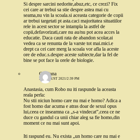
Si despre sarcini nedorite,abuz,etc, ce crezi? Fix
cei care ar trebui sa stie despre astea mai cu
seama,nu vin la scoala.si aceasta categorie de copii
ar trebui targetati pt asta.caci majoritatea situatiilor
rele in acest sector se intampla la astfel de
copii,defavorizati,care nu au/nu pot acea acces la
educatie. Daca cauti rata de abandon scolar,ai
vedea ca se renunta de la varste tot mai.mici.e
drept ca cei care merg la scoala vor afla la aceste
ore de educ.s.despre aceste subiecte,dar la fel de
bine se pot face la orele de biologie.
Cristiana
20 AUGUST 2021/2:39 PM
Anastasia, cum Robo nu iti raspunde la aceasta
reala perla:
Nu stii niciun homo care nu mai e homo? Adica a
fost homo dar acuma e atras doar de sexul opus
lui,ceea ce inseamna ca „s-a vindecat”,ceea ce ne
duce cu gandul ca unii chiar aleg sa fie homo,din
moment ce nu mai sunt apoi.
Iti raspund eu. Nu exista „un homo care nu mai e