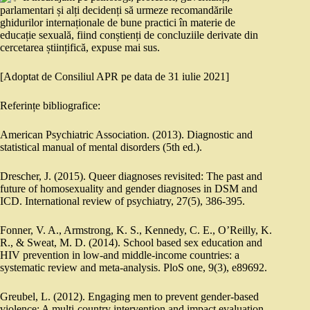
parlamentari și alți decidenți să urmeze recomandările
ghidurilor internaționale de bune practici în materie de
educație sexuală, fiind conștienți de concluziile derivate din
cercetarea științifică, expuse mai sus.
[Adoptat de Consiliul APR pe data de 31 iulie 2021]
Referințe bibliografice:
American Psychiatric Association. (2013). Diagnostic and
statistical manual of mental disorders (5th ed.).
Drescher, J. (2015). Queer diagnoses revisited: The past and
future of homosexuality and gender diagnoses in DSM and
ICD. International review of psychiatry, 27(5), 386-395.
Fonner, V. A., Armstrong, K. S., Kennedy, C. E., O’Reilly, K.
R., & Sweat, M. D. (2014). School based sex education and
HIV prevention in low-and middle-income countries: a
systematic review and meta-analysis. PloS one, 9(3), e89692.
Greubel, L. (2012). Engaging men to prevent gender-based
violence: A multi-country intervention and impact evaluation