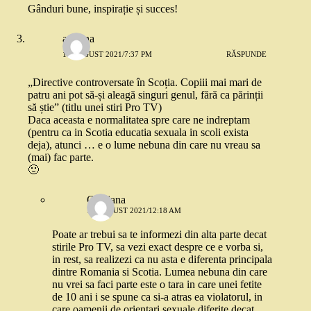
Gânduri bune, inspirație și succes!
ariadna
18 AUGUST 2021/7:37 PM
RĂSPUNDE
„Directive controversate în Scoția. Copiii mai mari de
patru ani pot să-și aleagă singuri genul, fără ca părinții
să știe” (titlu unei stiri Pro TV)
Daca aceasta e normalitatea spre care ne indreptam
(pentru ca in Scotia educatia sexuala in scoli exista
deja), atunci … e o lume nebuna din care nu vreau sa
(mai) fac parte.
🙂
Cristiana
19 AUGUST 2021/12:18 AM
Poate ar trebui sa te informezi din alta parte decat
stirile Pro TV, sa vezi exact despre ce e vorba si,
in rest, sa realizezi ca nu asta e diferenta principala
dintre Romania si Scotia. Lumea nebuna din care
nu vrei sa faci parte este o tara in care unei fetite
de 10 ani i se spune ca si-a atras ea violatorul, in
care oamenii de orientari sexuale diferite decat