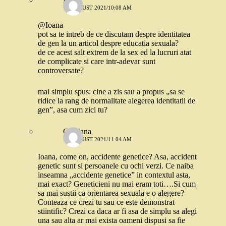
19 AUGUST 2021/10:08 AM
@Ioana
pot sa te intreb de ce discutam despre identitatea
de gen la un articol despre educatia sexuala?
de ce acest salt extrem de la sex ed la lucruri atat
de complicate si care intr-adevar sunt
controversate?
mai simplu spus: cine a zis sau a propus „sa se
ridice la rang de normalitate alegerea identitatii de
gen”, asa cum zici tu?
Cristiana
19 AUGUST 2021/11:04 AM
Ioana, come on, accidente genetice? Asa, accident
genetic sunt si persoanele cu ochi verzi. Ce naiba
inseamna „accidente genetice” in contextul asta,
mai exact? Geneticieni nu mai eram toti….Si cum
sa mai sustii ca orientarea sexuala e o alegere?
Conteaza ce crezi tu sau ce este demonstrat
stiintific? Crezi ca daca ar fi asa de simplu sa alegi
una sau alta ar mai exista oameni dispusi sa fie