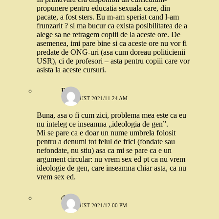
propunere pentru educatia sexuala care, din
pacate, a fost sters. Eu m-am speriat cand l-am
frunzarit ? si ma bucur ca exista posibilitatea de a
alege sa ne retragem copiii de la aceste ore. De
asemenea, imi pare bine si ca aceste ore nu vor fi
predate de ONG-uri (asa cum doreau politicienii
USR), ci de profesori – asta pentru copiii care vor
asista la aceste cursuri.
Robo
19 AUGUST 2021/11:24 AM
Buna, asa o fi cum zici, problema mea este ca eu
nu inteleg ce inseamna „ideologia de gen”.
Mi se pare ca e doar un nume umbrela folosit
pentru a denumi tot felul de frici (fondate sau
nefondate, nu stiu) asa ca mi se pare ca e un
argument circular: nu vrem sex ed pt ca nu vrem
ideologie de gen, care inseamna chiar asta, ca nu
vrem sex ed.
doina
19 AUGUST 2021/12:00 PM