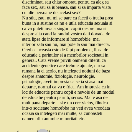
discriminati sau chiar omorati pentru ca aleg sa
faca sex, sau sa iubeaasa, sau-si sa imparta viata
cu alte persoane de acelasi sex?
Nu stiu, zau, nu mi se pare ca faceti o treaba prea
buna in a sustine ca nu e utila educatia sexuala si
ca va puteti invata singuri copiii despre una si
despre alta cand la randul vostru dati dovada de
atata lipsa de informare si homofobie, mai
interiorizata sau nu, mai poleita sau mai directa.
Cred ca aceasta este de fapt problema, lipsa de
educatie a parintilor si a membrilor societatii in
general. Cata vreme priviti oamenii diferiti ca
accidente genetice care trebuie ajutate, dar sa
ramana la ei acolo, nu intelegeti notiuni de baza
despre anatomie, fiziologie, neurologie,
psihologie, aveti impresia ca se ia si asa mai
departe, normal ca va e frica. Am impresia ca in
loc de educatie pentru copii e nevoie de un modul
de educatie pentru parinti, serios. Mai e asa de
mult pana departe…si e un cerc vicios, fiindca
intr-o societate homofoba nu veti avea vreodata
ocazia sa intelegeti mai multe, sa cunoasteti
oameni din anumite minoritati etc.
ariadna