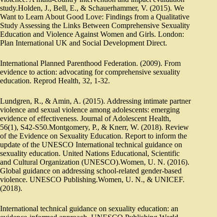
study.Holden, J., Bell, E., & Schauerhammer, V. (2015). We
Want to Learn About Good Love: Findings from a Qualitative
Study Assessing the Links Between Comprehensive Sexuality
Education and Violence Against Women and Girls. London:
Plan International UK and Social Development Direct.
International Planned Parenthood Federation. (2009). From
evidence to action: advocating for comprehensive sexuality
education. Reprod Health, 32, 1-32.
Lundgren, R., & Amin, A. (2015). Addressing intimate partner
violence and sexual violence among adolescents: emerging
evidence of effectiveness. Journal of Adolescent Health,
56(1), S42-S50.Montgomery, P., & Knerr, W. (2018). Review
of the Evidence on Sexuality Education. Report to inform the
update of the UNESCO International technical guidance on
sexuality education. United Nations Educational, Scientific
and Cultural Organization (UNESCO).Women, U. N. (2016).
Global guidance on addressing school-related gender-based
violence. UNESCO Publishing.Women, U. N., & UNICEF.
(2018).
International technical guidance on sexuality education: an