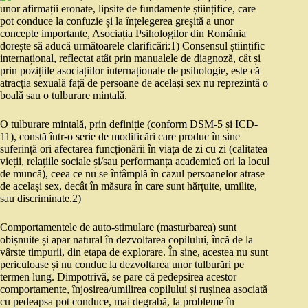
unor afirmații eronate, lipsite de fundamente științifice, care
pot conduce la confuzie și la înțelegerea greșită a unor
concepte importante, Asociația Psihologilor din România
dorește să aducă următoarele clarificări:1) Consensul științific
internațional, reflectat atât prin manualele de diagnoză, cât și
prin pozițiile asociațiilor internaționale de psihologie, este că
atracția sexuală față de persoane de același sex nu reprezintă o
boală sau o tulburare mintală.
O tulburare mintală, prin definiție (conform DSM-5 și ICD-
11), constă într-o serie de modificări care produc în sine
suferință ori afectarea funcționării în viața de zi cu zi (calitatea
vieții, relațiile sociale și/sau performanța academică ori la locul
de muncă), ceea ce nu se întâmplă în cazul persoanelor atrase
de același sex, decât în măsura în care sunt hărțuite, umilite,
sau discriminate.2)
Comportamentele de auto-stimulare (masturbarea) sunt
obișnuite și apar natural în dezvoltarea copilului, încă de la
vârste timpurii, din etapa de explorare. În sine, acestea nu sunt
periculoase și nu conduc la dezvoltarea unor tulburări pe
termen lung. Dimpotrivă, se pare că pedepsirea acestor
comportamente, înjosirea/umilirea copilului și rușinea asociată
cu pedeapsa pot conduce, mai degrabă, la probleme în