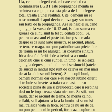
Lia, ce nu intelegeti voi, cei care credeti ca
normalizarea LGBT este propaganda menita sa
sminteasca copiii, e ca asta pleca de la intelegerea
total gresita a unei realitati. Uite, oamenii nu se
nasc normali si apoi devin cumva gay sau trans
sau lesbi de la propaganda. Asa se nasc ei si, cand
ajung pe la varsta de 10-12 ani, isi dau seama cu
groaza ca ei nu simt la fel cu ceilalti copii. Si,
pentru ca asa aud ei peste tot, incep sa creada
despre ei ca sunt niste monstri, se ascund, plang,
se tem, se roaga, nu spun parintilor sau prietenilor
de teama sa nu fie alungati, isi consuma singuri
frica de a fi diferiti si de a trebui sa ascunda
celorlalti cine si cum sunt ei. In timp, se izoleaza,
ajung la depresii, multi dintre ei se sinucid (ratele
de suicid in randul lgbt sunt de cateva ori mai mari
decat la adolescentii hetero). Sunt copii buni,
oameni normali dar care s-au nascut iubind diferit
si trebuie sa invete sa traiasca cu asta intr-o
societate plina de ura si prejudecati care ii respinge
desi nu le impacteaza viata nicicum. Sa stii, sunt
multi, dar se ascund de teama. Si merita ca noi,
ceilalti, sa ii ajutam sa iasa la lumina si sa nu isi
mai traiasca viata in frica, pentru ca nu au de ce,
nu pun pe nimeni in pericol, formeaza cupluri cu