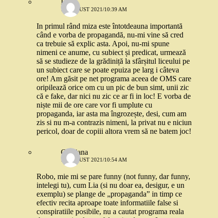
Lia
19 AUGUST 2021/10:39 AM
In primul rând miza este întotdeauna importantă
când e vorba de propagandă, nu-mi vine să cred
ca trebuie să explic asta. Apoi, nu-mi spune
nimeni ce anume, cu subiect și predicat, urmează
să se studieze de la grădiniță la sfârșitul liceului pe
un subiect care se poate epuiza pe larg i câteva
ore! Am găsit pe net programa aceea de OMS care
oripilează orice om cu un pic de bun simt, unii zic
că e fake, dar nici nu zic ce ar fi in loc! E vorba de
niște mii de ore care vor fi umplute cu
propaganda, iar asta ma îngrozește, desi, cum am
zis si nu m-a contrazis nimeni, la privat nu e niciun
pericol, doar de copiii altora vrem să ne batem joc!
Cristiana
19 AUGUST 2021/10:54 AM
Robo, mie mi se pare funny (not funny, dar funny,
intelegi tu), cum Lia (si nu doar ea, desigur, e un
exemplu) se plange de „propaganda” in timp ce
efectiv recita aproape toate informatiile false si
conspiratiile posibile, nu a cautat programa reala