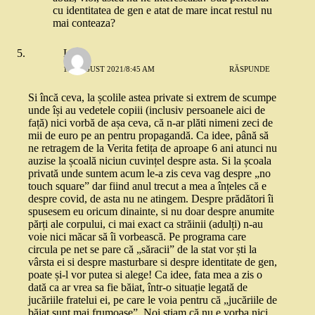
cu identitatea de gen e atat de mare incat restul nu
mai conteaza?
Lia
19 AUGUST 2021/8:45 AM
RĂSPUNDE
Si încă ceva, la școlile astea private si extrem de scumpe
unde își au vedetele copiii (inclusiv persoanele aici de
față) nici vorbă de așa ceva, că n-ar plăti nimeni zeci de
mii de euro pe an pentru propagandă. Ca idee, până să
ne retragem de la Verita fetița de aproape 6 ani atunci nu
auzise la școală niciun cuvințel despre asta. Si la școala
privată unde suntem acum le-a zis ceva vag despre „no
touch square” dar fiind anul trecut a mea a înțeles că e
despre covid, de asta nu ne atingem. Despre prădători îi
spusesem eu oricum dinainte, si nu doar despre anumite
părți ale corpului, ci mai exact ca străinii (adulți) n-au
voie nici măcar să îi vorbească. Pe programa care
circula pe net se pare că „săracii” de la stat vor ști la
vârsta ei si despre masturbare si despre identitate de gen,
poate și-l vor putea si alege! Ca idee, fata mea a zis o
dată ca ar vrea sa fie băiat, într-o situație legată de
jucăriile fratelui ei, pe care le voia pentru că „jucăriile de
băiat sunt mai frumoase”. Noi știam că nu e vorba nici