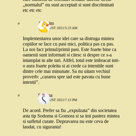
„normalul” nu sunt acceptati si sunt discriminati
etc etc etc
Anonim
19 AUGUST 2021/5:23 AM
Implementarea unor idei care sa distruga mintea
copiilor se face cu pasi mici, politica pas cu pas.
La noi facr primul/primii pasi. Este foarte bine ca
oamenii sunt informati si citesc si despre ce s-a
intamplat in alte tari. Altfel, totul este imbracat intr-
o aura foarte poleita si ai crede ca intentiile sunt
dintre cele mai minunate. Sa nu uitam vechiul
proverb: „cararea spre iad este pavata cu bune
intentii”.
Simona
26 AUGUST 2021/7:13 PM
De acord. Prefer sa fiu „expulzata” din societatea
asta tip Sodoma si Gomora si sa imi pastrez mintea
si sufletul curate. Depravarea nu este ceva de
laudat, cu siguranta!