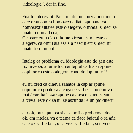
„ideologie”, dar in fine.
Foarte interesant. Pana nu demult auzeam oameni
care erau contra homosexualitatii spunand ca
homosexualitatea este o alegere, o moda, si deci se
poate renunta la ea;
Cei care erau ok cu homo ziceau ca nu este o
alegere, ca omul ala asa s-a nascut etc si deci nu
poate fi schimbat.
Inteleg ca problema cu ideologia asta de gen este
fix inversa, anume tocmai faptul ca li s-ar spune
copiilor ca este o alegere, cand de fapt nu e !!
eu nu cred ca cineva sanatos la cap ar spune
copiilor ca poate sa aleaga ce sa fie… nu cumva
mai degraba li s-ar spune ca daca ei simt ca sunt
altceva, este ok sa nu se ascunda? e un pic diferit.
dar ok, presupun ca si asta ar fi o problema, deci
ok, am inteles, va e teama ca daca baiatul o sa afle
ca e ok sa fie fata, o sa vrea sa fie fata, si invers.