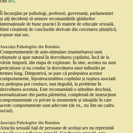
citit
aici
.
Îi încurajăm pe psihologi, profesori, guvernanți, parlamentari
și alți decidenți să urmeze recomandările ghidurilor
internaționale de bune practici în materie de educație sexuală,
fiind conștienți de concluziile derivate din cercetarea științifică,
expuse mai sus.
Asociația Psihologilor din România
Comportamentele de auto-stimulare (masturbarea) sunt
obișnuite și apar natural în dezvoltarea copilului, încă de la
vârste timpurii, din etapa de explorare. În sine, acestea nu sunt
periculoase și nu conduc la dezvoltarea unor tulburări pe
termen lung. Dimpotrivă, se pare că pedepsirea acestor
comportamente, înjosirea/umilirea copilului și rușinea asociată
cu pedeapsa pot conduce, mai degrabă, la probleme în
dezvoltarea acestuia. Este recomandată o atitudine deschisă,
normalizatoare din partea părintelui, completată de instrucțiuni
comportamentale cu privire la momentele și situațiile în care
aceste comportamente sunt adecvate (de ex., nu într-un cadru
social).
Asociația Psihologilor din România
Atracția sexuală față de persoane de același sex nu reprezintă