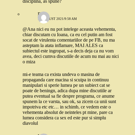
disciplina, as spune?
Robo
19 AUGUST 2021/9:58 AM
@Ana nici eu nu pot intelege aceasta vehementa,
chiar discutam cu Ioana, ca eu cel putin am fost
socat de virulenta comentariilor de pe FB, nu ma
asteptam la atata inflamare, MAI ALES ca
subiectul este ingropat, s-a decis deja ca nu vom
avea, deci cumva discutiile de acum nu mai au nici
o miza
mi-e teama ca exista undeva o masina de
propaganda care macina si scuipa in continuu
manipulari si sperie lumea pe un subiect cat se
poate de beningn, adica dupa mine discutiile ar
putea eventual sa fie despre programa, ce anume
spunem la ce varsta, sau ok, sa zicem ca unii sunt
impotriva etc etc… in schimb, ce vedem este o
vehementa absolut de neinteles pt mine, pare ca
lumea considera ca sex ed este pur si simplu
diavolul