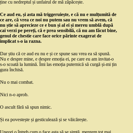
ține cu nedreptul și unfairul de mă zăpăcește.
Ce aud eu, și asta mă triggeruiește, e că nu e mulțumită de
ce are, că vrea ce noi nu putem sau nu vrem să avem, că
nu știe să aprecieze ce e bun și al ei și mereu umblă după
cai verzi pe pereți, că e prea sensibilă, că nu am făcut bine,
genul de chestie care face orice părinte exagerat de
implicat s-o ia razna.
Dar știu că ce aud eu nu e și ce spune sau vrea ea să spună.
Nu e despre mine, e despre emoția ei, pe care eu am invitat-o
s-o scoată la lumină. Îmi las emoția puternică să curgă și-mi țin
gura închisă.
Nu o mai combat.
Nici n-o aprob.
O ascult fără să spun nimic.
Și ea povestește și gesticulează și se văicărește.
Uneori o întreb cum o face asta să se simtă, mergem tot mai