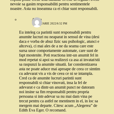
nevoie sa gasim responsabiliti pentru sentimentele
noastre. Asta nu inseamna ca ei chiar sunt responsabili.
Adina
13 IANUARIE 2022/6:52 PM
Eu inteleg ca parintii sunt responsabili pentru
anumite lucruri nu neaparat in sensul de vina (desi
daca e vorba de abuz fizic sau psihologic, atunci e
altceva), ci mai ales de a ne da seama care este
sursa unor comportamente automate, care sunt de
fapt mostenite. Poti reactiona intr-un anumit fel in
mod repetat si apoi sa realizezi ca asa ai invatat/stii
sa raspunzi la anumite situatii. Iar constientizarea
asta ne poate aduce mai aproape de ceea ce simtim
cu adevarat vis a vis de ceea ce ni se intampla.
Cred ca de anumite lucruri parintii sunt
responsabili si chiar vinovati, insa la fel de
adevarat e ca dintr-un anumit punct ne datoram
noi insine sa fim responsabili pentru propria
persoana si intr-adevar sa nu mai dam vina pe
trecut pentru ca astfel ne mentinem in el, in loc sa
mergem mai departe. Citesc acum „Alegerea” de
Edith Eva Eger. O recomand.