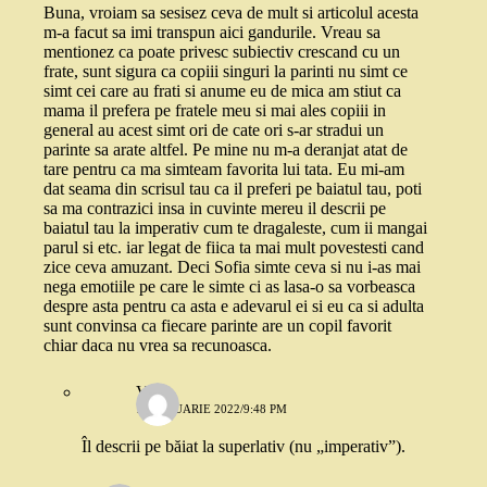
Buna, vroiam sa sesisez ceva de mult si articolul acesta
m-a facut sa imi transpun aici gandurile. Vreau sa
mentionez ca poate privesc subiectiv crescand cu un
frate, sunt sigura ca copiii singuri la parinti nu simt ce
simt cei care au frati si anume eu de mica am stiut ca
mama il prefera pe fratele meu si mai ales copiii in
general au acest simt ori de cate ori s-ar stradui un
parinte sa arate altfel. Pe mine nu m-a deranjat atat de
tare pentru ca ma simteam favorita lui tata. Eu mi-am
dat seama din scrisul tau ca il preferi pe baiatul tau, poti
sa ma contrazici insa in cuvinte mereu il descrii pe
baiatul tau la imperativ cum te dragaleste, cum ii mangai
parul si etc. iar legat de fiica ta mai mult povestesti cand
zice ceva amuzant. Deci Sofia simte ceva si nu i-as mai
nega emotiile pe care le simte ci as lasa-o sa vorbeasca
despre asta pentru ca asta e adevarul ei si eu ca si adulta
sunt convinsa ca fiecare parinte are un copil favorit
chiar daca nu vrea sa recunoasca.
Vyo
15 IANUARIE 2022/9:48 PM
Îl descrii pe băiat la superlativ (nu „imperativ”).