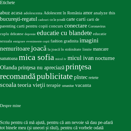
Etichete
abuz
acasa
amor
Adolescent în România
analyze this
adolescenta
bucureşti-regatul
carte
carti
carti de
ca la școală
cadouri
conectare
carti pentru copii
concurs
parenting
Coronavirus
educatie cu blandete
educatie
cuplu
delicatese
depresie
imagini
fashion
gradinita
sexuala
emigrare
evenimente copii
joacă
nemuritoare
mancare
la joacă în străinătate
limite
mica sofia
micul ivan
nocturne
sanatoasa
micul iv
prinţesa
Olanda
prinţesa nu apreciază
publicitate
recomandă
pîntec
retete
scoala
teoria vieţii
terapie
vacanta
umanitar
Despre mine
Scriu pentru că mă ajută, pentru că am nevoie să dau pe-afară
tot binele meu (și uneori și răul), pentru că vorbele odată