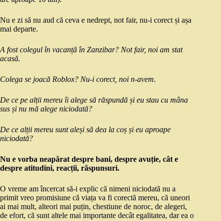
Nu e zi să nu aud că ceva e nedrept, not fair, nu-i corect și așa
mai departe.
A fost colegul în vacanță în Zanzibar? Not fair, noi am stat
acasă.
Colega se joacă Roblox? Nu-i corect, noi n-avem.
De ce pe alții mereu îi alege să răspundă și eu stau cu mâna
sus și nu mă alege niciodată?
De ce alții mereu sunt aleși să dea la coș și eu aproape
niciodată?
Nu e vorba neapărat despre bani, despre avuție, cât e
despre atitudini, reacții, răspunsuri.
O vreme am încercat să-i explic că nimeni niciodată nu a
primit vreo promisiune că viața va fi corectă mereu, că uneori
ai mai mult, alteori mai puțin, chestiune de noroc, de alegeri,
de efort, că sunt altele mai importante decât egalitatea, dar ea o