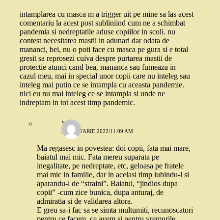
intamplarea cu masca m a trigger uit pe mine sa las acest
comentariu la acest post subliniind cum ne a schimbat
pandemia si nedreptatile aduse copiilor in scoli. nu
contest necesitatea mastii in adunari dar odata de
mananci, bei, nu o poti face cu masca pe gura si e total
gresit sa reprosezi cuiva despre purtarea mastii de
protectie atunci cand bea, mananca sau fumeaza in
cazul meu, mai in special unor copii care nu inteleg sau
inteleg mai putin ce se intampla cu aceasta pandemie.
nici eu nu mai inteleg ce se intampla si unde ne
indreptam in tot acest timp pandemic.
Vii
31 IANUARIE 2022/11:09 AM
Ma regasesc in povestea: doi copii, fata mai mare,
baiatul mai mic. Fata mereu suparata pe
inegalitate, pe nedreptate, etc, geloasa pe fratele
mai mic in familie, dar in acelasi timp iubindu-l si
aparandu-l de “straini”. Baiatul, “jindios dupa
copii” -cum zice bunica, dupa anturaj, de
admiratia si de validarea altora.
E greu sa-i fac sa se simta multumiti, recunoscatori
pentru ce facem, ce avem si pentru vremurile