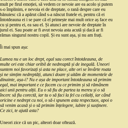
mult pe firul emoției, să vedem ce nevoie are ea acolo și putem
s-o împlinim, e nevoia ei de dreptate, o rană despre care eu
bănuiesc că a apărut când s-a născut fratele ei, pentru că ei
întotdeauna ei i se pare că el primește mai mult orice aș face eu
cu și pentru ei, ea sau el. Și atunci are nevoie de dreptate în
jurul ei. Sau poate ar fi avut nevoia asta acută și dacă ar fi
rămas singurul nostru copil. Și eu sunt așa, și nu am frați.
Îi mai spun așa:
Lumea nu e un loc drept, egal sau corect întotdeauna, de
multe ori este chiar oribil de nedreaptă și de inegală. Uneori
suntem noi favorizați și asta ne place, alte ori se învârte roata
și ne simțim nedreptăți, atunci doare și uităm de momentele de
dinainte, așa-i? Nu e așa de important întotdeauna să primim
egal, mai important e ce facem cu ce primim și să rămânem
aici unii pentru alții. Eu o să fiu de partea ta mereu și o să
încerc să fiu corectă, iar tu o să faci la fel cu ceilalți, iar când
oricine e nedrept cu noi, o să-i spunem asta respectuos, apoi o
să venim acasă și o să primim înțelegere, iubire și susținere.
Ce zici, te ajută asta?
Uneori zice că un pic, alteori doar oftează.