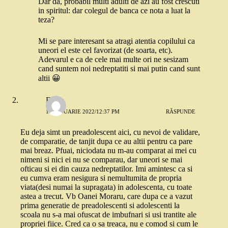
Dar da, probabil multi adulti de azi au fost crescuti
in spiritul: dar colegul de banca ce nota a luat la
teza?
Mi se pare interesant sa atragi atentia copilului ca
uneori el este cel favorizat (de soarta, etc).
Adevarul e ca de cele mai multe ori ne sesizam
cand suntem noi nedreptatiti si mai putin cand sunt
altii 😀
Elena
13 IANUARIE 2022/12:37 PM
RĂSPUNDE
Eu deja simt un preadolescent aici, cu nevoi de validare,
de comparatie, de tanjit dupa ce au altii pentru ca pare
mai breaz. Pfuai, niciodata nu m-au comparat ai mei cu
nimeni si nici ei nu se comparau, dar uneori se mai
ofticau si ei din cauza nedreptatilor. Imi amintesc ca si
eu cumva eram nesigura si nemultumita de propria
viata(desi numai la supragata) in adolescenta, cu toate
astea a trecut. Vb Oanei Moraru, care dupa ce a vazut
prima generatie de preadolescenti si adolescenti la
scoala nu s-a mai ofuscat de imbufnari si usi trantite ale
propriei fiice. Cred ca o sa treaca, nu e comod si cum le