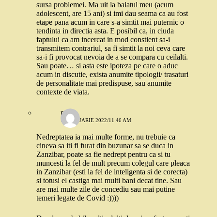
sursa problemei. Ma uit la baiatul meu (acum
adolescent, are 15 ani) si imi dau seama ca au fost
etape pana acum in care s-a simtit mai puternic o
tendinta in directia asta. E posibil ca, in ciuda
faptului ca am incercat in mod constient sa-i
transmitem contrariul, sa fi simtit la noi ceva care
sa-i fi provocat nevoia de a se compara cu ceilalti.
Sau poate… si asta este ipoteza pe care o aduc
acum in discutie, exista anumite tipologii/ trasaturi
de personalitate mai predispuse, sau anumite
contexte de viata.
m
13 IANUARIE 2022/11:46 AM
Nedreptatea ia mai multe forme, nu trebuie ca
cineva sa iti fi furat din buzunar sa se duca in
Zanzibar, poate sa fie nedrept pentru ca si tu
muncesti la fel de mult precum colegul care pleaca
in Zanzibar (esti la fel de inteligenta si de corecta)
si totusi el castiga mai multi bani decat tine. Sau
are mai multe zile de concediu sau mai putine
temeri legate de Covid :))))