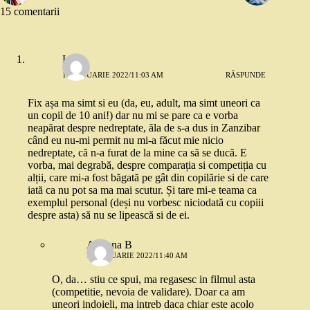
15 comentarii
Lia
13 IANUARIE 2022/11:03 AM
RĂSPUNDE
Fix așa ma simt si eu (da, eu, adult, ma simt uneori ca
un copil de 10 ani!) dar nu mi se pare ca e vorba
neapărat despre nedreptate, ăla de s-a dus in Zanzibar
când eu nu-mi permit nu mi-a făcut mie nicio
nedreptate, că n-a furat de la mine ca să se ducă. E
vorba, mai degrabă, despre comparația si competiția cu
alții, care mi-a fost băgată pe gât din copilărie si de care
iată ca nu pot sa ma mai scutur. Și tare mi-e teama ca
exemplul personal (deși nu vorbesc niciodată cu copiii
despre asta) să nu se lipească si de ei.
Adriana B
13 IANUARIE 2022/11:40 AM
O, da… stiu ce spui, ma regasesc in filmul asta
(competitie, nevoia de validare). Doar ca am
uneori indoieli, ma intreb daca chiar este acolo