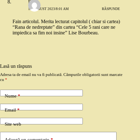
Radu
19 AUGUST 2023/8:01 AM
RĂSPUNDE
Fain articolul. Merita lecturat capitolul ( chiar si cartea)
“Rana de nedreptate” din cartea “Cele 5 rani care ne
impiedica sa fim noi insine” Lise Bourbeau.
Lasă un răspuns
Adresa ta de email nu va fi publicată.
Câmpurile obligatorii sunt marcate
cu
*
Nume
*
Email
*
Site web
Adaugă un comentariu
*