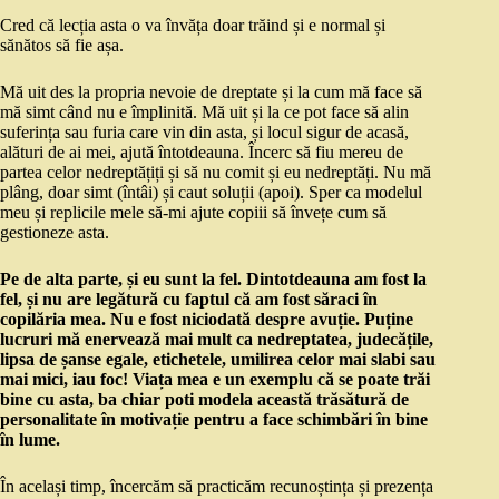
Cred că lecția asta o va învăța doar trăind și e normal și
sănătos să fie așa.
Mă uit des la propria nevoie de dreptate și la cum mă face să
mă simt când nu e împlinită. Mă uit și la ce pot face să alin
suferința sau furia care vin din asta, și locul sigur de acasă,
alături de ai mei, ajută întotdeauna. Încerc să fiu mereu de
partea celor nedreptățiți și să nu comit și eu nedreptăți. Nu mă
plâng, doar simt (întâi) și caut soluții (apoi). Sper ca modelul
meu și replicile mele să-mi ajute copiii să învețe cum să
gestioneze asta.
Pe de alta parte, și eu sunt la fel. Dintotdeauna am fost la
fel, și nu are legătură cu faptul că am fost săraci în
copilăria mea. Nu e fost niciodată despre avuție. Puține
lucruri mă enervează mai mult ca nedreptatea, judecățile,
lipsa de șanse egale, etichetele, umilirea celor mai slabi sau
mai mici, iau foc! Viața mea e un exemplu că se poate trăi
bine cu asta, ba chiar poti modela această trăsătură de
personalitate în motivație pentru a face schimbări în bine
în lume.
În același timp, încercăm să practicăm recunoștința și prezența