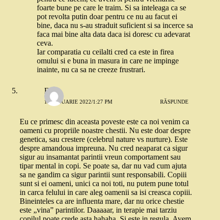
foarte bune pe care le traim. Si sa inteleaga ca se
pot revolta putin doar pentru ce nu au facut ei
bine, daca nu s-au straduit suficient si sa incerce sa
faca mai bine alta data daca isi doresc cu adevarat
ceva.
Iar comparatia cu ceilalti cred ca este in firea
omului si e buna in masura in care ne impinge
inainte, nu ca sa ne creeze frustrari.
Eliza
13 IANUARIE 2022/1:27 PM
RĂSPUNDE
Eu ce primesc din aceasta poveste este ca noi venim ca
oameni cu propriile noastre chestii. Nu este doar despre
genetica, sau crestere (celebrul nature vs nurture). Este
despre amandoua impreuna. Nu cred neaparat ca sigur
sigur au insamantat parintii vreun comportament sau
tipar mental in copi. Se poate sa, dar nu vad cum ajuta
sa ne gandim ca sigur parintii sunt responsabili. Copiii
sunt si ei oameni, unici ca noi toti, nu putem pune totul
in carca felului in care aleg oamenii sa isi creasca copiii.
Bineinteles ca are influenta mare, dar nu orice chestie
este „vina” parintilor. Daaaaar, in terapie mai tarziu
copilul poate crede asta hahaha. Si este in regula. Avem