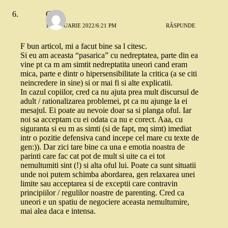
Geo
13 IANUARIE 2022/6:21 PM
RĂSPUNDE
F bun articol, mi a facut bine sa l citesc.
Si eu am aceasta “pasarica” cu nedreptatea, parte din ea
vine pt ca m am simtit nedreptatita uneori cand eram
mica, parte e dintr o hipersensibilitate la critica (a se citi
neincredere in sine) si or mai fi si alte explicatii.
In cazul copiilor, cred ca nu ajuta prea mult discursul de
adult / rationalizarea problemei, pt ca nu ajunge la ei
mesajul. Ei poate au nevoie doar sa si planga oful. Iar
noi sa acceptam cu ei odata ca nu e corect. Aaa, cu
siguranta si eu m as simti (si de fapt, mq simt) imediat
intr o pozitie defensiva cand incepe cel mare cu texte de
gen:)). Dar zici tare bine ca una e emotia noastra de
parinti care fac cat pot de mult si uite ca ei tot
nemultumiti sint (!) si alta oful lui. Poate ca sunt situatii
unde noi putem schimba abordarea, gen relaxarea unei
limite sau acceptarea si de exceptii care contravin
principiilor / regulilor noastre de parenting. Cred ca
uneori e un spatiu de negociere aceasta nemultumire,
mai alea daca e intensa.