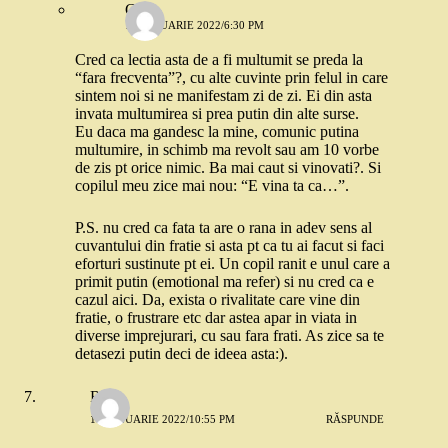
Geo
13 IANUARIE 2022/6:30 PM
Cred ca lectia asta de a fi multumit se preda la
“fara frecventa”?, cu alte cuvinte prin felul in care
sintem noi si ne manifestam zi de zi. Ei din asta
invata multumirea si prea putin din alte surse.
Eu daca ma gandesc la mine, comunic putina
multumire, in schimb ma revolt sau am 10 vorbe
de zis pt orice nimic. Ba mai caut si vinovati?. Si
copilul meu zice mai nou: “E vina ta ca…”.
P.S. nu cred ca fata ta are o rana in adev sens al
cuvantului din fratie si asta pt ca tu ai facut si faci
eforturi sustinute pt ei. Un copil ranit e unul care a
primit putin (emotional ma refer) si nu cred ca e
cazul aici. Da, exista o rivalitate care vine din
fratie, o frustrare etc dar astea apar in viata in
diverse imprejurari, cu sau fara frati. As zice sa te
detasezi putin deci de ideea asta:).
Rina
14 IANUARIE 2022/10:55 PM
RĂSPUNDE