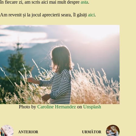
în fiecare zi, am scris aici mai mult despre
asta
.
Am revenit și la jocul aprecierii seara, îl găsiți
aici
.
Photo by
Caroline Hernandez
on
Unsplash
ANTERIOR
URMĂTOR