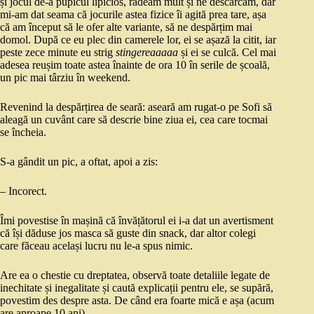
și jocul de-a pupicul lipicios, râdeam mult și ne descărcam, dar
mi-am dat seama că jocurile astea fizice îi agită prea tare, așa
că am început să le ofer alte variante, să ne despărțim mai
domol. După ce eu plec din camerele lor, ei se așază la citit, iar
peste zece minute eu strig
stingereaaaaa
și ei se culcă. Cel mai
adesea reușim toate astea înainte de ora 10 în serile de școală,
un pic mai târziu în weekend.
Revenind la despărțirea de seară: aseară am rugat-o pe Sofi să
aleagă un cuvânt care să descrie bine ziua ei, cea care tocmai
se încheia.
S-a gândit un pic, a oftat, apoi a zis:
– Incorect.
Îmi povestise în mașină că învățătorul ei i-a dat un avertisment
că își dăduse jos masca să guste din snack, dar altor colegi
care făceau același lucru nu le-a spus nimic.
Are ea o chestie cu dreptatea, observă toate detaliile legate de
inechitate și inegalitate și caută explicații pentru ele, se supără,
povestim des despre asta. De când era foarte mică e așa (acum
are aproape 10 ani).