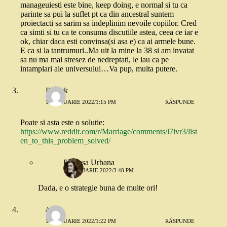
manageuiesti este bine, keep doing, e normal si tu ca
parinte sa pui la suflet pt ca din ancestral suntem
proiectacti sa sarim sa indeplinim nevoile copiilor. Cred
ca simti si tu ca te consuma discutiile astea, ceea ce iar e
ok, chiar daca esti convinsa(si asa e) ca ai armele bune.
E ca si la tantrumuri..Ma uit la mine la 38 si am invatat
sa nu ma mai stresez de nedreptati, le iau ca pe
intamplari ale universului…Va pup, multa putere.
Patrick
13 IANUARIE 2022/1:15 PM
RĂSPUNDE
Poate si asta este o solutie:
https://www.reddit.com/r/Marriage/comments/l7ivr3/list
en_to_this_problem_solved/
Printesa Urbana
13 IANUARIE 2022/3:48 PM
Dada, e o strategie buna de multe ori!
/meh
13 IANUARIE 2022/1:22 PM
RĂSPUNDE