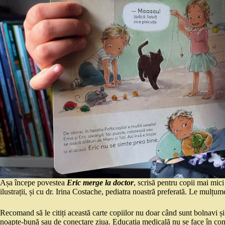
Așa începe povestea
Eric merge la doctor
, scrisă pentru copii mai mic
ilustrații, și cu dr. Irina Costache, pediatra noastră preferată. Le mulțume
Recomand să le citiți această carte copiilor nu doar când sunt bolnavi și 
noapte-bună sau de conectare ziua. Educația medicală nu se face în condi