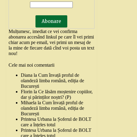
Mulțumesc, imediat ce vei confirma
abonarea accesând linkul pe care îl vei primi
chiar acum pe email, vei primi un mesaj de
la mine de fiecare dată cînd voi posta un text
nou!
Cele mai noi comentarii
Diana
la
Cum învață proful de
olandeză limba română, ediția de
București
Florin
la
Ce lăsăm moștenire copiilor,
dar și părinților noștri? (P)
Mihaela
la
Cum învață proful de
olandeză limba română, ediția de
București
Printesa Urbana
la
Șoferul de BOLT
care a înțeles totul
Printesa Urbana
la
Șoferul de BOLT
care a înțeles totul