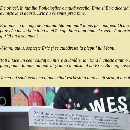
De obicei, în familia Pofticioșilor e multă veselie! Ema și Eric aleargă,
e liniște la ei acasă. Eric nu se simte prea bine.
E moale ca o coajă de banană. Stă mai mult întins pe canapea. Ochișorii
pare că cineva bate toba la el în cap, bum bum bum. Ar vrea să doarmă, 
guriță un arici micuț.
-Mami, auuu, șoptește Eric și se cuibărește la pieptul lui Mami.
Tati îi face un ceai călduț cu miere și lâmâie, iar Ema îi citește dintr-o
prea poate. Ia uite, au apărut și muci în năsucul lui Eric. Ba curg cas
Vocea lui sună exact ca atunci când vorbești în timp ce îți strângi nasu