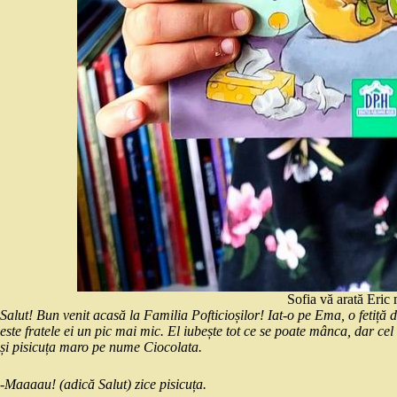
Sofia vă arată Eric 
Salut! Bun venit acasă la Familia Pofticioșilor! Iat-o pe Ema, o fetiță d
este fratele ei un pic mai mic. El iubește tot ce se poate mânca, dar cel 
și pisicuța maro pe nume Ciocolata.
-Maaaau! (adică Salut) zice pisicuța.