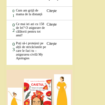
0
Cum am grijă de
Citește
mama de la distanță
1
0
Ce mai iei azi cu 158
Citește
de lei? O asigurare de
2
călătorii pentru tot
anul!
0
Poți să-i protejezi pe
Citește
alții de stricăciunile pe
3
care le faci tu –
asigurarea civilă My
Apologies