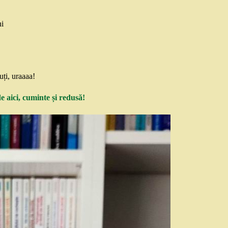
ni
uți, uraaaa!
 aici, cuminte și redusă!