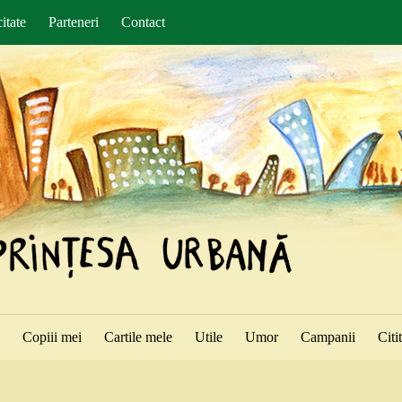
itate
Parteneri
Contact
ă
Copiii mei
Cartile mele
Utile
Umor
Campanii
Citi