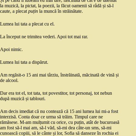
Și pe când îl iubeam eu mai tare, fascinată de cât e de talentat
la muzică, la pictat, la poezii, la făcut oamenii să râdă și să-l
caute, a plecat
puțin
la muncă în străinătate.
Lumea lui tata a plecat cu el.
La început ne trimitea vederi. Apoi tot mai rar.
Apoi nimic.
Lumea lui tata a dispărut.
Am regăsit-o 15 ani mai târziu, înstrăinată, măcinată de vină și
de alcool.
Dar era tot el, tot tata, tot povestitor, tot personaj, tot nebun
după muzică și tablouri.
Am decis imediat că nu contează că 15 ani lumea lui mi-a fost
interzisă. Conta doar ce urma să trăim. Timpul care ne
rămăsese. M-am mulțumit cu orice, cu puțin, atât de bucuroasă
am fost să-l mai am, să-l văd, să-mi dea câte-un sms, să-mi
cunoască copiii, să le cânte și lor, Sofia să danseze în rochia ei