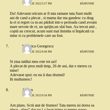
7 APRILIE 2022/3:57 PM
RĂSPUNDE
Da! Adevarat oricum ar fi tata ramane tata.Sunt multi
ani de cand a plecat , si mama dar ma gandesc cu drag
la ei si regret ca m-au părăsit intr-o perioada cand aveam
mare nevoie de ei, un sprijin,un sfat bun. Au trecut anii ,
copiii au crescut, acum sunt mai linistita si împăcată cu
mine si cu problemele care au fost.
Veronica Georgescu
7 APRILIE 2022/6:00 PM
RĂSPUNDE
Si ziua tatălui meu este tot azi!
A plecat de prea mult timp, 26 de ani, dar e mereu cu
mine!
Adevarat spui: eu nu ii dau drumul!
Iti multumesc!
Armen
7 APRILIE 2022/9:56 PM
RĂSPUNDE
Am plans. Scrii atat de frumos! Tata mereu isi dorea sa
plece „afara” dar nu l-a lasat inima si mereu gasea