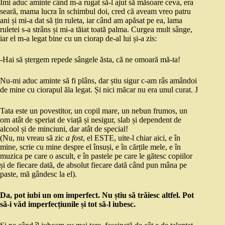
Îmi aduc aminte când m-a rugat să-l ajut să măsoare ceva, era
seară, mama lucra în schimbul doi, cred că aveam vreo patru
ani și mi-a dat să țin ruleta, iar când am apăsat pe ea, lama
ruletei s-a strâns și mi-a tăiat toată palma. Curgea mult sânge,
iar el m-a legat bine cu un ciorap de-al lui și-a zis:
-Hai să ștergem repede sângele ăsta, că ne omoară mă-ta!
Nu-mi aduc aminte să fi plâns, dar știu sigur c-am râs amândoi
de mine cu ciorapul ăla legat. Și nici măcar nu era unul curat. J
Tata este un povestitor, un copil mare, un nebun frumos, un
om atât de speriat de viață și nesigur, slab și dependent de
alcool și de minciuni, dar atât de special!
(Nu, nu vreau să zic
a fost
, el ESTE, uite-l chiar aici, e în
mine, scrie cu mine despre el însuși, e în cărțile mele, e în
muzica pe care o ascult, e în pastele pe care le gătesc copiilor
și de fiecare dată, de absolut fiecare dată când pun mâna pe
paste, mă gândesc la el).
Da, pot iubi un om imperfect. Nu știu să trăiesc altfel. Pot
să-i văd imperfecțiunile și tot să-l iubesc.