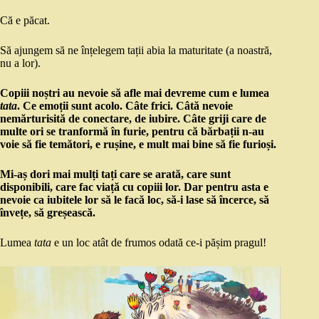
Că e păcat.
Să ajungem să ne înțelegem tații abia la maturitate (a noastră,
nu a lor).
Copiii noștri au nevoie să afle mai devreme cum e lumea
tata
. Ce emoții sunt acolo. Câte frici. Câtă nevoie
nemărturisită de conectare, de iubire. Câte griji care de
multe ori se tranformă în furie, pentru că bărbații n-au
voie să fie temători, e rușine, e mult mai bine să fie furioși.
Mi-aș dori mai mulți tați care se arată, care sunt
disponibili, care fac viață cu copiii lor. Dar pentru asta e
nevoie ca iubitele lor să le facă loc, să-i lase să încerce, să
învețe, să greșească.
Lumea
tata
e un loc atât de frumos odată ce-i pășim pragul!