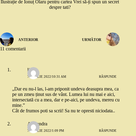
Ilustrație de Ionuț Olaru pentru cartea Vrei să-ți spun un secret
despre tati?
ANTERIOR
URMĂTOR
11 comentarii
little
7 APRILIE 2022/10:31 AM
RĂSPUNDE
„Dar eu nu-l las, l-am priponit undeva deasupra mea, ca
pe un zmeu ținut sus de vânt. Lumea lui nu mai e aici,
intersectată cu a mea, dar e pe-aici, pe undeva, mereu cu
mine.”
Cât de frumos poti sa scrii! Sa nu te opresti niciodata..
Alexandra
7 APRILIE 2022/1:09 PM
RĂSPUNDE