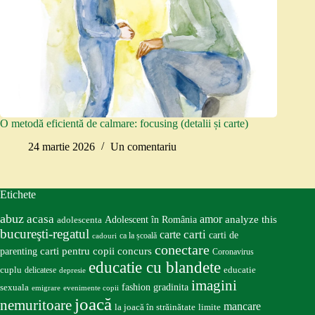
O metodă eficientă de calmare: focusing (detalii și carte)
24 martie 2026
Un comentariu
Etichete
abuz
acasa
amor
Adolescent în România
analyze this
adolescenta
bucureşti-regatul
carte
carti
carti de
ca la școală
cadouri
conectare
carti pentru copii
concurs
parenting
Coronavirus
educatie cu blandete
educatie
cuplu
delicatese
depresie
imagini
fashion
gradinita
sexuala
emigrare
evenimente copii
joacă
nemuritoare
mancare
la joacă în străinătate
limite