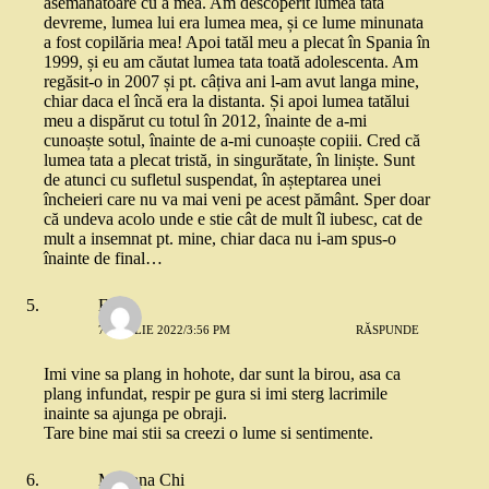
asemanatoare cu a mea. Am descoperit lumea tata
devreme, lumea lui era lumea mea, și ce lume minunata
a fost copilăria mea! Apoi tatăl meu a plecat în Spania în
1999, și eu am căutat lumea tata toată adolescenta. Am
regăsit-o in 2007 și pt. câțiva ani l-am avut langa mine,
chiar daca el încă era la distanta. Și apoi lumea tatălui
meu a dispărut cu totul în 2012, înainte de a-mi
cunoaște sotul, înainte de a-mi cunoaște copiii. Cred că
lumea tata a plecat tristă, in singurătate, în liniște. Sunt
de atunci cu sufletul suspendat, în așteptarea unei
încheieri care nu va mai veni pe acest pământ. Sper doar
că undeva acolo unde e stie cât de mult îl iubesc, cat de
mult a insemnat pt. mine, chiar daca nu i-am spus-o
înainte de final…
Eliza
7 APRILIE 2022/3:56 PM
RĂSPUNDE
Imi vine sa plang in hohote, dar sunt la birou, asa ca
plang infundat, respir pe gura si imi sterg lacrimile
inainte sa ajunga pe obraji.
Tare bine mai stii sa creezi o lume si sentimente.
Mariana Chi