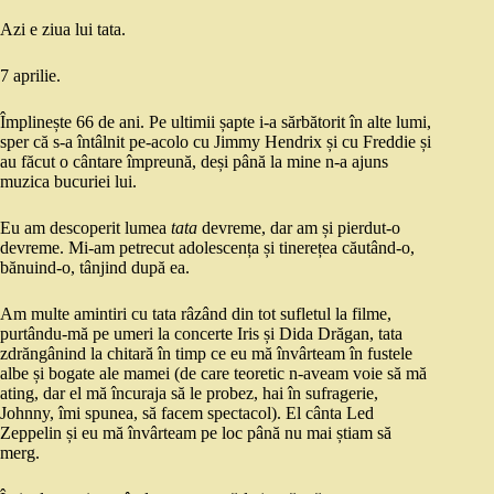
Azi e ziua lui tata.
7 aprilie.
Împlinește 66 de ani. Pe ultimii șapte i-a sărbătorit în alte lumi,
sper că s-a întâlnit pe-acolo cu Jimmy Hendrix și cu Freddie și
au făcut o cântare împreună, deși până la mine n-a ajuns
muzica bucuriei lui.
Eu am descoperit lumea
tata
devreme, dar am și pierdut-o
devreme. Mi-am petrecut adolescența și tinerețea căutând-o,
bănuind-o, tânjind după ea.
Am multe amintiri cu tata râzând din tot sufletul la filme,
purtându-mă pe umeri la concerte Iris și Dida Drăgan, tata
zdrăngânind la chitară în timp ce eu mă învârteam în fustele
albe și bogate ale mamei (de care teoretic n-aveam voie să mă
ating, dar el mă încuraja să le probez, hai în sufragerie,
Johnny, îmi spunea, să facem spectacol). El cânta Led
Zeppelin și eu mă învârteam pe loc până nu mai știam să
merg.