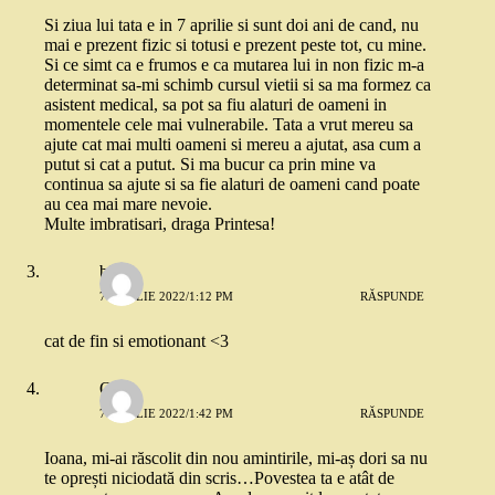
Si ziua lui tata e in 7 aprilie si sunt doi ani de cand, nu
mai e prezent fizic si totusi e prezent peste tot, cu mine.
Si ce simt ca e frumos e ca mutarea lui in non fizic m-a
determinat sa-mi schimb cursul vietii si sa ma formez ca
asistent medical, sa pot sa fiu alaturi de oameni in
momentele cele mai vulnerabile. Tata a vrut mereu sa
ajute cat mai multi oameni si mereu a ajutat, asa cum a
putut si cat a putut. Si ma bucur ca prin mine va
continua sa ajute si sa fie alaturi de oameni cand poate
au cea mai mare nevoie.
Multe imbratisari, draga Printesa!
bia
7 APRILIE 2022/1:12 PM
RĂSPUNDE
cat de fin si emotionant <3
Oana
7 APRILIE 2022/1:42 PM
RĂSPUNDE
Ioana, mi-ai răscolit din nou amintirile, mi-aș dori sa nu
te oprești niciodată din scris…Povestea ta e atât de