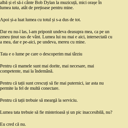
albă și el să-i cânte Bob Dylan la muzicuță, mici orașe în
lumea
tata
, atât de prețioase pentru mine.
Apoi și-a luat lumea cu totul și s-a dus de tot.
Dar eu nu-l las, l-am priponit undeva deasupra mea, ca pe un
zmeu ținut sus de vânt. Lumea lui nu mai e aici, intersectată cu
a mea, dar e pe-aici, pe undeva, mereu cu mine.
Tata e o lume pe care o descoperim mai târziu
Pentru că mamele sunt mai dorite, mai necesare, mai
competente, mai la îndemână.
Pentru că tații sunt crescuți să fie mai puternici, iar asta nu
permite la fel de multă conectare.
Pentru că tații trebuie să meargă la serviciu.
Lumea tata trebuie să fie misterioasă și un pic inaccesibilă, nu?
Eu cred că nu.