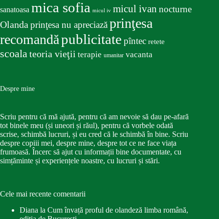
mica sofia
micul ivan
nocturne
sanatoasa
micul iv
prinţesa
Olanda
prinţesa nu apreciază
publicitate
recomandă
pîntec
retete
scoala
teoria vieţii
terapie
vacanta
umanitar
Despre mine
Scriu pentru că mă ajută, pentru că am nevoie să dau pe-afară
tot binele meu (și uneori și răul), pentru că vorbele odată
scrise, schimbă lucruri, și eu cred că le schimbă în bine. Scriu
despre copiii mei, despre mine, despre tot ce ne face viața
frumoasă. Încerc să ajut cu informații bine documentate, cu
simțăminte și experiențele noastre, cu lucruri și stări.
Cele mai recente comentarii
Diana
la
Cum învață proful de olandeză limba română,
ediția de București