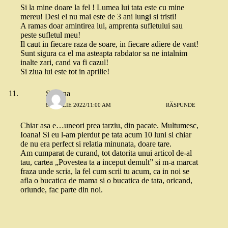
Si la mine doare la fel ! Lumea lui tata este cu mine
mereu! Desi el nu mai este de 3 ani lungi si tristi!
A ramas doar amintirea lui, amprenta sufletului sau
peste sufletul meu!
Il caut in fiecare raza de soare, in fiecare adiere de vant!
Sunt sigura ca el ma asteapta rabdator sa ne intalnim
inalte zari, cand va fi cazul!
Si ziua lui este tot in aprilie!
Simona
8 APRILIE 2022/11:00 AM
RĂSPUNDE
Chiar asa e…uneori prea tarziu, din pacate. Multumesc,
Ioana! Si eu l-am pierdut pe tata acum 10 luni si chiar
de nu era perfect si relatia minunata, doare tare.
Am cumparat de curand, tot datorita unui articol de-al
tau, cartea „Povestea ta a inceput demult” si m-a marcat
fraza unde scria, la fel cum scrii tu acum, ca in noi se
afla o bucatica de mama si o bucatica de tata, oricand,
oriunde, fac parte din noi.