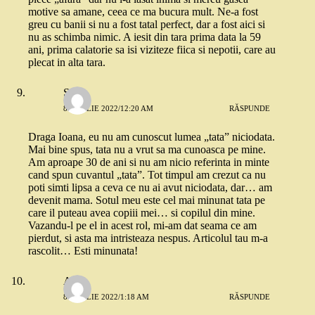
motive sa amane, ceea ce ma bucura mult. Ne-a fost
greu cu banii si nu a fost tatal perfect, dar a fost aici si
nu as schimba nimic. A iesit din tara prima data la 59
ani, prima calatorie sa isi viziteze fiica si nepotii, care au
plecat in alta tara.
Stef
8 APRILIE 2022/12:20 AM
RĂSPUNDE
Draga Ioana, eu nu am cunoscut lumea „tata” niciodata.
Mai bine spus, tata nu a vrut sa ma cunoasca pe mine.
Am aproape 30 de ani si nu am nicio referinta in minte
cand spun cuvantul „tata”. Tot timpul am crezut ca nu
poti simti lipsa a ceva ce nu ai avut niciodata, dar… am
devenit mama. Sotul meu este cel mai minunat tata pe
care il puteau avea copiii mei… si copilul din mine.
Vazandu-l pe el in acest rol, mi-am dat seama ce am
pierdut, si asta ma intristeaza nespus. Articolul tau m-a
rascolit… Esti minunata!
Ania
8 APRILIE 2022/1:18 AM
RĂSPUNDE