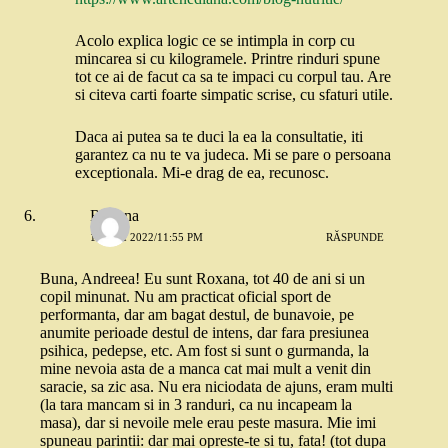
Acolo explica logic ce se intimpla in corp cu
mincarea si cu kilogramele. Printre rinduri spune
tot ce ai de facut ca sa te impaci cu corpul tau. Are
si citeva carti foarte simpatic scrise, cu sfaturi utile.
Daca ai putea sa te duci la ea la consultatie, iti
garantez ca nu te va judeca. Mi se pare o persoana
exceptionala. Mi-e drag de ea, recunosc.
Roxana
12 MAI 2022/11:55 PM
RĂSPUNDE
Buna, Andreea! Eu sunt Roxana, tot 40 de ani si un
copil minunat. Nu am practicat oficial sport de
performanta, dar am bagat destul, de bunavoie, pe
anumite perioade destul de intens, dar fara presiunea
psihica, pedepse, etc. Am fost si sunt o gurmanda, la
mine nevoia asta de a manca cat mai mult a venit din
saracie, sa zic asa. Nu era niciodata de ajuns, eram multi
(la tara mancam si in 3 randuri, ca nu incapeam la
masa), dar si nevoile mele erau peste masura. Mie imi
spuneau parintii: dar mai opreste-te si tu, fata! (tot dupa