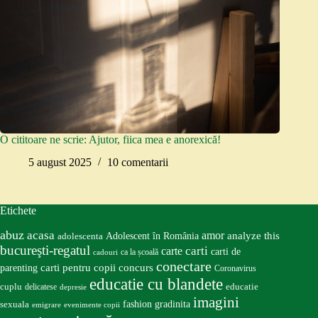
O cititoare ne scrie: Ajutor, fiica mea e anorexică!
5 august 2025
10 comentarii
Etichete
abuz
acasa
amor
Adolescent în România
analyze this
adolescenta
bucureşti-regatul
carte
carti
carti de
ca la școală
cadouri
conectare
carti pentru copii
concurs
parenting
Coronavirus
educatie cu blandete
educatie
cuplu
delicatese
depresie
imagini
fashion
gradinita
sexuala
emigrare
evenimente copii