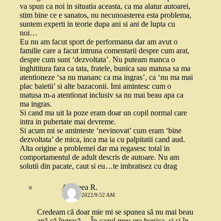
va spun ca noi in situatia aceasta, ca ma alatur autoarei,
stim bine ce e sanatos, nu necunoasterea esta problema,
suntem experti in teorie dupa ani si ani de lupta cu
noi…
Eu nu am facut sport de performanta dar am avut o
familie care a facut intruna comentarii despre cum arat,
despre cum sunt ‘dezvoltata’. Nu puteam manca o
inghititura fara ca tata, fratele, bunica sau matusa sa ma
atentioneze ‘sa nu mananc ca ma ingras’, ca ‘nu ma mai
plac baietii’ si alte bazaconii. Imi amintesc cum o
matusa m-a atentionat inclusiv sa nu mai beau apa ca
ma ingras.
Si cand ma uit la poze eram doar un copil normal care
intra in pubertate mai devreme.
Si acum mi se aminteste ‘nevinovat’ cum eram ‘bine
dezvoltata’ de mica, inca ma ia cu palpitatii cand aud.
Alta origine a problemei dar ma regasesc total in
comportamentul de adult descris de autoare. Nu am
solutii din pacate, caut si eu…te imbratisez cu drag
Andreea R.
16 MAI 2022/9:52 AM
Credeam că doar mie mi se spunea să nu mai beau
apă că îngrașă… În cazul meu era bunica, și și în