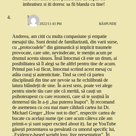
imbratisez si iti doresc sa fii blanda cu tine!
Iulia
12 MAI 2022/11:43 PM
RĂSPUNDE
Andreea, am citit cu multa compasiune și empatie
mesajul tău. Sunt destul de familiarizată, din varii surse,
cu „protocoalele” din gimnastică și implicit traumele
provocate, care uite, nevindecate, te mențin acum pe
drumul acesta sinuos. Însă întocmai că este un drum, ai
posibilitatea să îl alegi sa fie altfel pentru tine de acum.
Primul pas l-ai făcut, întocmai scriind acest mesaj cu
atâta curaj și autenticitate. Tind sa cred că partea
disciplinată din tine are nevoie sa fie echilibrată de
latura blândeții de sine. În acest sens, poate vei alege
pentru sinele tău care știe că merită, să cauți un
psihoterapeut cu care rezonezi, care să te susțină în
demersul tău în a-ți „lua puterea înapoi”. Îți recomand
de asemenea cu cea mai mare căldură cartea lui Dr.
Michael Greger „How not to diet”, respectiv cartea de
bucate cu același nume (pe care acum câteva zile am
primit-o și sunt super excited about it). Iar pe YouTube
găsești prezentarea sa presărată cu umorul specific lui,
„Evidence-based weight loss: live presentation”. Îți