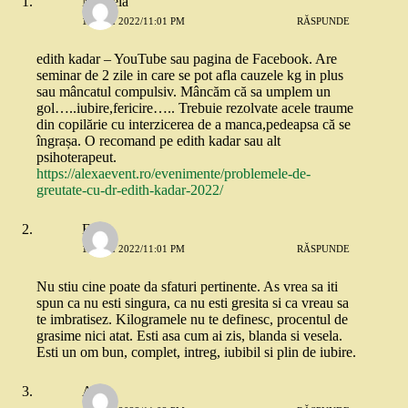
Mihaela
12 MAI 2022/11:01 PM
RĂSPUNDE
edith kadar – YouTube sau pagina de Facebook. Are
seminar de 2 zile in care se pot afla cauzele kg in plus
sau mâncatul compulsiv. Mâncăm că sa umplem un
gol…..iubire,fericire….. Trebuie rezolvate acele traume
din copilărie cu interzicerea de a manca,pedeapsa că se
îngrașa. O recomand pe edith kadar sau alt
psihoterapeut.
https://alexaevent.ro/evenimente/problemele-de-
greutate-cu-dr-edith-kadar-2022/
Eliza
12 MAI 2022/11:01 PM
RĂSPUNDE
Nu stiu cine poate da sfaturi pertinente. As vrea sa iti
spun ca nu esti singura, ca nu esti gresita si ca vreau sa
te imbratisez. Kilogramele nu te definesc, procentul de
grasime nici atat. Esti asa cum ai zis, blanda si vesela.
Esti un om bun, complet, intreg, iubibil si plin de iubire.
Anca