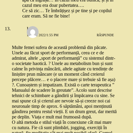
cazul meu era doar pubertatea….
Ce să zic… Te îmbrățișez și pe tine și pe copilul
care eram. Să ne fie bine!
Irina
14 MAI 2022/1:55 PM
RĂSPUNDE
Multe femei sufera de această problemă din păcate.
Unele au făcut sport de performanță, ceea ce e de
admirat, altele „sport de performanță” cu sistemul dintr-
o societate haotică. ? Unele au metabolism bun și sunt
calme în privința mâncării, altele agitate cu tendințe de
liniștire prun mâncare (e un moment când creierul
percepe plăcere… e o placere mare și trebuie să fie așa)
?. Cunoaștem și impatizam. Există o carte terapeutica ”
Manualul de scadere în greutate”. Acolo sunt descrise
tehnici de schimbare a gândirii și împăcarea cu sine. Se
mai spune că și crierul are nevoie să-și creeze noi cai
neuronale timp de aprox. 6 săptămâni, apoi menținută
gândirea pentru restul vieții. E un drum greut, dar merită
pe deplin. Viața e mult mai frumoasă după.
O altă metoda e stilul viață în conexiune cât mai mare
cu natura. Fie că sunt plimbări, jogging, exerciții în
natură, fie meditație cât mai mult posibil afară. Corpul