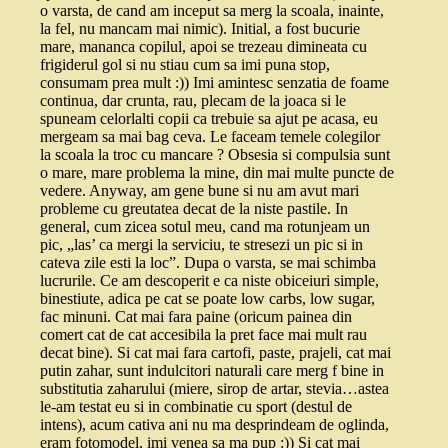
o varsta, de cand am inceput sa merg la scoala, inainte,
la fel, nu mancam mai nimic). Initial, a fost bucurie
mare, mananca copilul, apoi se trezeau dimineata cu
frigiderul gol si nu stiau cum sa imi puna stop,
consumam prea mult :)) Imi amintesc senzatia de foame
continua, dar crunta, rau, plecam de la joaca si le
spuneam celorlalti copii ca trebuie sa ajut pe acasa, eu
mergeam sa mai bag ceva. Le faceam temele colegilor
la scoala la troc cu mancare ? Obsesia si compulsia sunt
o mare, mare problema la mine, din mai multe puncte de
vedere. Anyway, am gene bune si nu am avut mari
probleme cu greutatea decat de la niste pastile. In
general, cum zicea sotul meu, cand ma rotunjeam un
pic, „las’ ca mergi la serviciu, te stresezi un pic si in
cateva zile esti la loc”. Dupa o varsta, se mai schimba
lucrurile. Ce am descoperit e ca niste obiceiuri simple,
binestiute, adica pe cat se poate low carbs, low sugar,
fac minuni. Cat mai fara paine (oricum painea din
comert cat de cat accesibila la pret face mai mult rau
decat bine). Si cat mai fara cartofi, paste, prajeli, cat mai
putin zahar, sunt indulcitori naturali care merg f bine in
substitutia zaharului (miere, sirop de artar, stevia…astea
le-am testat eu si in combinatie cu sport (destul de
intens), acum cativa ani nu ma desprindeam de oglinda,
eram fotomodel, imi venea sa ma pup :)) Si cat mai