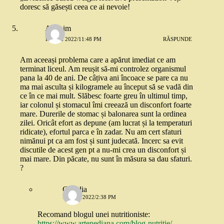
doresc să găsești ceea ce ai nevoie!
Anonim
12 MAI 2022/11:48 PM
RĂSPUNDE
Am aceeași problema care a apărut imediat ce am
terminat liceul. Am reușit să-mi controlez organismul
pana la 40 de ani. De câțiva ani încoace se pare ca nu
ma mai asculta și kilogramele au început să se vadă din
ce în ce mai mult. Slăbesc foarte greu în ultimul timp,
iar colonul și stomacul îmi creează un disconfort foarte
mare. Durerile de stomac și balonarea sunt la ordinea
zilei. Oricât efort as depune (am lucrat și la temperaturi
ridicate), efortul parca e în zadar. Nu am cert sfaturi
nimănui pt ca am fost și sunt judecată. Incerc sa evit
discutile de acest gen pt a nu-mi crea un disconfort și
mai mare. Din păcate, nu sunt în măsura sa dau sfaturi.
?
Claudia
16 MAI 2022/2:38 PM
Recomand blogul unei nutritioniste:
https://www.artenediana.com/blog-nutritie/