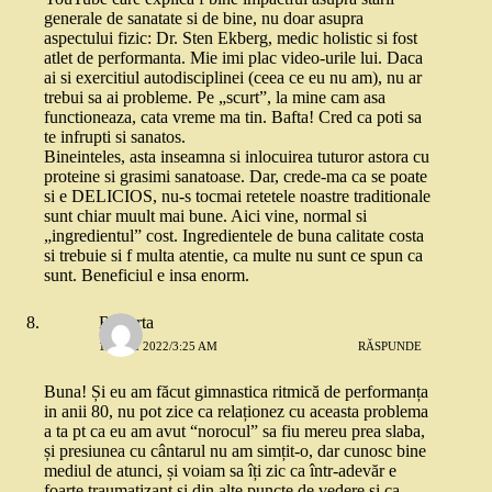
generale de sanatate si de bine, nu doar asupra
aspectului fizic: Dr. Sten Ekberg, medic holistic si fost
atlet de performanta. Mie imi plac video-urile lui. Daca
ai si exercitiul autodisciplinei (ceea ce eu nu am), nu ar
trebui sa ai probleme. Pe „scurt”, la mine cam asa
functioneaza, cata vreme ma tin. Bafta! Cred ca poti sa
te infrupti si sanatos.
Bineinteles, asta inseamna si inlocuirea tuturor astora cu
proteine si grasimi sanatoase. Dar, crede-ma ca se poate
si e DELICIOS, nu-s tocmai retetele noastre traditionale
sunt chiar muult mai bune. Aici vine, normal si
„ingredientul” cost. Ingredientele de buna calitate costa
si trebuie si f multa atentie, ca multe nu sunt ce spun ca
sunt. Beneficiul e insa enorm.
Roberta
13 MAI 2022/3:25 AM
RĂSPUNDE
Buna! Și eu am făcut gimnastica ritmică de performanța
in anii 80, nu pot zice ca relaționez cu aceasta problema
a ta pt ca eu am avut “norocul” sa fiu mereu prea slaba,
și presiunea cu cântarul nu am simțit-o, dar cunosc bine
mediul de atunci, și voiam sa îți zic ca într-adevăr e
foarte traumatizant și din alte puncte de vedere și ca