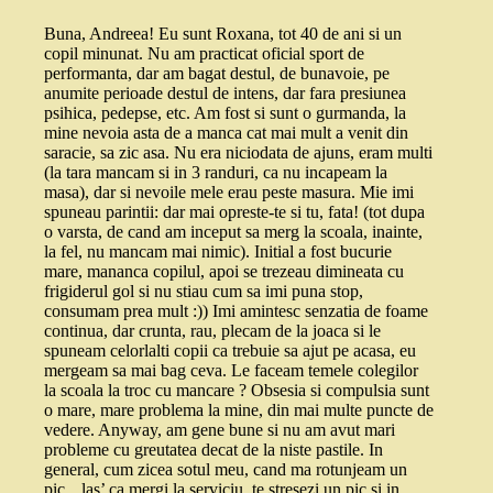
Buna, Andreea! Eu sunt Roxana, tot 40 de ani si un
copil minunat. Nu am practicat oficial sport de
performanta, dar am bagat destul, de bunavoie, pe
anumite perioade destul de intens, dar fara presiunea
psihica, pedepse, etc. Am fost si sunt o gurmanda, la
mine nevoia asta de a manca cat mai mult a venit din
saracie, sa zic asa. Nu era niciodata de ajuns, eram multi
(la tara mancam si in 3 randuri, ca nu incapeam la
masa), dar si nevoile mele erau peste masura. Mie imi
spuneau parintii: dar mai opreste-te si tu, fata! (tot dupa
o varsta, de cand am inceput sa merg la scoala, inainte,
la fel, nu mancam mai nimic). Initial a fost bucurie
mare, mananca copilul, apoi se trezeau dimineata cu
frigiderul gol si nu stiau cum sa imi puna stop,
consumam prea mult :)) Imi amintesc senzatia de foame
continua, dar crunta, rau, plecam de la joaca si le
spuneam celorlalti copii ca trebuie sa ajut pe acasa, eu
mergeam sa mai bag ceva. Le faceam temele colegilor
la scoala la troc cu mancare ? Obsesia si compulsia sunt
o mare, mare problema la mine, din mai multe puncte de
vedere. Anyway, am gene bune si nu am avut mari
probleme cu greutatea decat de la niste pastile. In
general, cum zicea sotul meu, cand ma rotunjeam un
pic, „las’ ca mergi la serviciu, te stresezi un pic si in