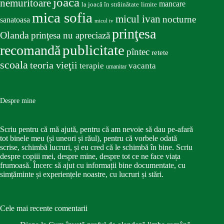
joacă
nemuritoare
mancare
la joacă în străinătate
limite
mica sofia
micul ivan
nocturne
sanatoasa
micul iv
prinţesa
Olanda
prinţesa nu apreciază
publicitate
recomandă
pîntec
retete
scoala
teoria vieţii
terapie
vacanta
umanitar
Despre mine
Scriu pentru că mă ajută, pentru că am nevoie să dau pe-afară
tot binele meu (și uneori și răul), pentru că vorbele odată
scrise, schimbă lucruri, și eu cred că le schimbă în bine. Scriu
despre copiii mei, despre mine, despre tot ce ne face viața
frumoasă. Încerc să ajut cu informații bine documentate, cu
simțăminte și experiențele noastre, cu lucruri și stări.
Cele mai recente comentarii