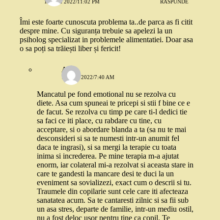
12 MAI 2022/11:02 PM
RĂSPUNDE
Îmi este foarte cunoscuta problema ta..de parca as fi citit
despre mine. Cu siguranța trebuie sa apelezi la un
psiholog specializat in problemele alimentatiei. Doar asa
o sa poți sa trăiești liber și fericit!
Ana
13 MAI 2022/7:40 AM
Mancatul pe fond emotional nu se rezolva cu
diete. Asa cum spuneai te pricepi si stii f bine ce e
de facut. Se rezolva cu timp pe care ti-l dedici tie
sa faci ce iti place, cu rabdare cu tine, cu
acceptare, si o abordare blanda a ta (sa nu te mai
desconsideri si sa te numesti intr-un anumit fel
daca te ingrasi), si sa mergi la terapie cu toata
inima si increderea. Pe mine terapia m-a ajutat
enorm, iar colateral mi-a rezolvat si aceasta stare in
care te gandesti la mancare desi te duci la un
eveniment sa sovializezi, exact cum o descrii si tu.
Traumele din copilarie sunt cele care iti afecteaza
sanatatea acum. Sa te cantaresti zilnic si sa fii sub
un asa stres, departe de familie, intr-un mediu ostil,
nu a fost deloc usor pentru tine ca copil. Te