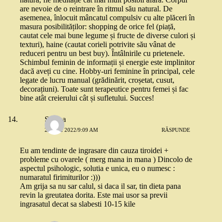
are nevoie de o reintrare în ritmul său natural. De
asemenea, înlocuit mâncatul compulsiv cu alte plăceri în
masura posibilităților: shopping de orice fel (piață,
cautat cele mai bune legume și fructe de diverse culori și
texturi), haine (cautat corieli potrivite său vânat de
reduceri pentru un best buy). Întâlnirile cu prietenele.
Schimbul feminin de informații și energie este implinitor
dacă aveți cu cine. Hobby-uri feminine în principal, cele
legate de lucru manual (grădinărit, croșetat, cusut,
decorațiuni). Toate sunt terapeutice pentru femei și fac
bine atât creierului cât și sufletului. Succes!
Sabina
26 MAI 2022/9:09 AM
RĂSPUNDE
Eu am tendinte de ingrasare din cauza tiroidei +
probleme cu ovarele ( merg mana in mana ) Dincolo de
aspectul psihologic, solutia e unica, eu o numesc :
numaratul firimiturilor :)))
Am grija sa nu sar calul, si daca il sar, tin dieta pana
revin la greutatea dorita. Este mai usor sa previi
ingrasatul decat sa slabesti 10-15 kile