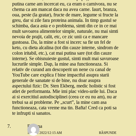
putina carne am incercat eu, ca eram o carnivora, nu se
chema ca am mancat daca nu avea carne. Iaurt, branza,
oua, peste (la gratar), fructe de mare, legume si fructe la
greu, dar si zile fara proteina animala. In timp gustul se
schimba, daca asta e o problema, simti din ce in ce mai
mult savoarea alimentelor simple, naturale, nu mai simti
nevoia de prajit, calit, etc, ce zic unii ca e mancare
gustoasa. Da, la mine a fost si incerc sa fie un fel de
keto, cu dieta alcalina (tot din cauze interne, sindrom de
colon iritabil, etc.), cat mai putina sare (tot din cauze
interne). Se obisnuieste gustul, simti mult mai savuroase
lucrurile simple. Dap, la mine asa functioneaza. Si
relativ de curand am descoperit un nene cu canal de
YouTube care explica f bine impactful asupra starii
generale de sanatate si de bine, nu doar asupra
aspectului fizic: Dr. Sten Ekberg, medic holistic si fost
atlet de performanta. Mie imi plac video-urile lui. Daca
ai si exercitiul autodisciplinei (ceea ce eu nu am), nu ar
trebui sa ai probleme. Pe „scurt”, la mine cam asa
functioneaza, cata vreme ma tin. Bafta! Cred ca poti sa
te infrupti si sanatos.
Roxana
13 MAI 2022/12:15 AM
RĂSPUNDE