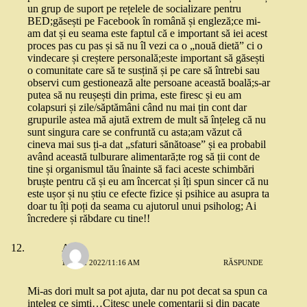
un grup de suport pe rețelele de socializare pentru
BED;găsești pe Facebook în română și engleză;ce mi-
am dat și eu seama este faptul că e important să iei acest
proces pas cu pas și să nu îl vezi ca o „nouă dietă” ci o
vindecare și creștere personală;este important să găsești
o comunitate care să te susțină și pe care să întrebi sau
observi cum gestionează alte persoane această boală;s-ar
putea să nu reușești din prima, este firesc și eu am
colapsuri și zile/săptămâni când nu mai țin cont dar
grupurile astea mă ajută extrem de mult să înțeleg că nu
sunt singura care se confruntă cu asta;am văzut că
cineva mai sus ți-a dat „sfaturi sănătoase” și ea probabil
având această tulburare alimentară;te rog să ții cont de
tine și organismul tău înainte să faci aceste schimbări
bruște pentru că și eu am încercat și îți spun sincer că nu
este ușor și nu știu ce efecte fizice și psihice au asupra ta
doar tu îți poți da seama cu ajutorul unui psiholog; Ai
încredere și răbdare cu tine!!
Ana
14 MAI 2022/11:16 AM
RĂSPUNDE
Mi-as dori mult sa pot ajuta, dar nu pot decat sa spun ca
inteleg ce simti…Citesc unele comentarii si din pacate