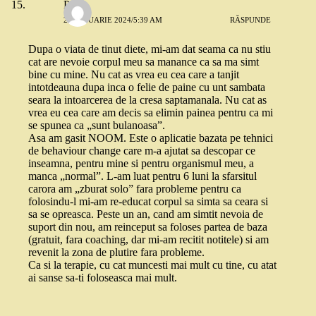
PH
24 IANUARIE 2024/5:39 AM
RĂSPUNDE
Dupa o viata de tinut diete, mi-am dat seama ca nu stiu
cat are nevoie corpul meu sa manance ca sa ma simt
bine cu mine. Nu cat as vrea eu cea care a tanjit
intotdeauna dupa inca o felie de paine cu unt sambata
seara la intoarcerea de la cresa saptamanala. Nu cat as
vrea eu cea care am decis sa elimin painea pentru ca mi
se spunea ca „sunt bulanoasa”.
Asa am gasit NOOM. Este o aplicatie bazata pe tehnici
de behaviour change care m-a ajutat sa descopar ce
inseamna, pentru mine si pentru organismul meu, a
manca „normal”. L-am luat pentru 6 luni la sfarsitul
carora am „zburat solo” fara probleme pentru ca
folosindu-l mi-am re-educat corpul sa simta sa ceara si
sa se opreasca. Peste un an, cand am simtit nevoia de
suport din nou, am reinceput sa foloses partea de baza
(gratuit, fara coaching, dar mi-am recitit notitele) si am
revenit la zona de plutire fara probleme.
Ca si la terapie, cu cat muncesti mai mult cu tine, cu atat
ai sanse sa-ti foloseasca mai mult.