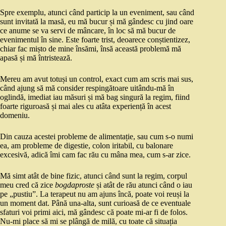
Spre exemplu, atunci când particip la un eveniment, sau când
sunt invitată la masă, eu mă bucur și mă gândesc cu jind oare
ce anume se va servi de mâncare, în loc să mă bucur de
evenimentul în sine. Este foarte trist, deoarece conștientizez,
chiar fac mișto de mine însămi, însă această problemă mă
apasă și mă întristează.
Mereu am avut totuși un control, exact cum am scris mai sus,
când ajung să mă consider respingătoare uitându-mă în
oglindă, imediat iau măsuri și mă bag singură la regim, fiind
foarte riguroasă și mai ales cu atâta experiență în acest
domeniu.
Din cauza acestei probleme de alimentație, sau cum s-o numi
ea, am probleme de digestie, colon iritabil, cu balonare
excesivă, adică îmi cam fac rău cu mâna mea, cum s-ar zice.
Mă simt atât de bine fizic, atunci când sunt la regim, corpul
meu cred că zice
bogdaproste
și atât de rău atunci când o iau
pe „pustiu”. La terapeut nu am ajuns încă, poate voi reuși la
un moment dat. Până una-alta, sunt curioasă de ce eventuale
sfaturi voi primi aici, mă gândesc că poate mi-ar fi de folos.
Nu-mi place să mi se plângă de milă, cu toate că situația