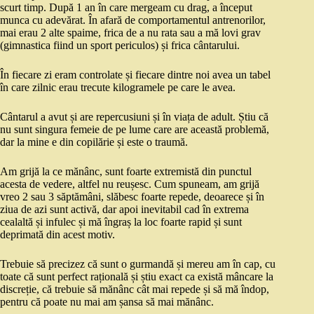
scurt timp. După 1 an în care mergeam cu drag, a început
munca cu adevărat. În afară de comportamentul antrenorilor,
mai erau 2 alte spaime, frica de a nu rata sau a mă lovi grav
(gimnastica fiind un sport periculos) și frica cântarului.
În fiecare zi eram controlate și fiecare dintre noi avea un tabel
în care zilnic erau trecute kilogramele pe care le avea.
Cântarul a avut și are repercusiuni și în viața de adult. Știu că
nu sunt singura femeie de pe lume care are această problemă,
dar la mine e din copilărie și este o traumă.
Am grijă la ce mănânc, sunt foarte extremistă din punctul
acesta de vedere, altfel nu reușesc. Cum spuneam, am grijă
vreo 2 sau 3 săptămâni, slăbesc foarte repede, deoarece și în
ziua de azi sunt activă, dar apoi inevitabil cad în extrema
cealaltă și infulec și mă îngraș la loc foarte rapid și sunt
deprimată din acest motiv.
Trebuie să precizez că sunt o gurmandă și mereu am în cap, cu
toate că sunt perfect rațională și știu exact ca există mâncare la
discreție, că trebuie să mănânc cât mai repede și să mă îndop,
pentru că poate nu mai am șansa să mai mănânc.