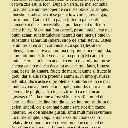
cateva zile esti la loc”. Dupa o varsta, se mai schimba
lucrurile. Ce am descoperit e ca niste obiceiuri simple,
binestiute, adica pe cat se poate low carbs, low sugar,
fac minuni. Cat mai fara paine (oricum painea din
comert cat de cat accesibila la pret face mai mult rau
decat bine). Si cat mai fara cartofi, paste, prajeli, cat mai
putin zahar, sunt indulcitori naturali care merg f bine in
substitutia zaharului (miere, sirop de artar, stevia…astea
le-am testat eu si in combinatie cu sport (destul de
intens), acum cativa ani nu ma desprindeam de oglinda,
eram fotomodel, imi venea sa ma pup :)) Si cat mai
putina carne am incercat eu, ca eram o carnivora, nu se
chema ca am mancat daca nu avea carne. Iaurt, branza,
oua, peste (la gratar), fructe de mare, legume si fructe la
greu, dar si zile fara proteina animala. In timp gustul se
schimba, daca asta e o problema, simti din ce in ce mai
mult savoarea alimentelor simple, naturale, nu mai simti
nevoia de prajit, calit, etc, ce zic unii ca e mancare
gustoasa. Da, la mine a fost si incerc sa fie un fel de
keto, cu dieta alcalina (tot din cauze interne, sindrom de
colon iritabil, etc.), cat mai putina sare (tot din cauze
interne). Se obisnuieste gustul, simti mult mai savuroase
lucrurile simple. Dap, la mine asa functioneaza. Si
relativ de curand am descoperit un nene cu canal de
YouTube care explica f bine impactful asupra starii