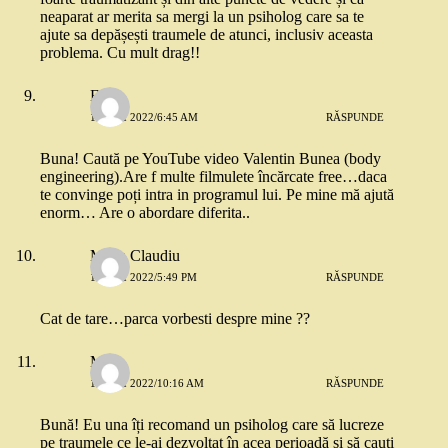
neaparat ar merita sa mergi la un psiholog care sa te
ajute sa depășești traumele de atunci, inclusiv aceasta
problema. Cu mult drag!!
Eli
13 MAI 2022/6:45 AM
RĂSPUNDE
Buna! Caută pe YouTube video Valentin Bunea (body
engineering).Are f multe filmulete încărcate free…daca
te convinge poți intra in programul lui. Pe mine mă ajută
enorm… Are o abordare diferita..
Mitea Claudiu
13 MAI 2022/5:49 PM
RĂSPUNDE
Cat de tare…parca vorbesti despre mine ??
M
14 MAI 2022/10:16 AM
RĂSPUNDE
Bună! Eu una îți recomand un psiholog care să lucreze
pe traumele ce le-ai dezvoltat în acea perioadă și să cauți