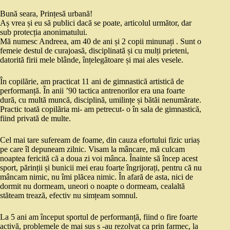
Bună seara, Prințesă urbană!
Aș vrea și eu să publici dacă se poate, articolul următor, dar
sub protecția anonimatului.
Mă numesc Andreea, am 40 de ani și 2 copii minunați . Sunt o
femeie destul de curajoasă, disciplinată și cu mulți prieteni,
datorită firii mele blânde, înțelegătoare și mai ales vesele.
În copilărie, am practicat 11 ani de gimnastică artistică de
performanță. În anii ’90 tactica antrenorilor era una foarte
dură, cu multă muncă, disciplină, umilințe și bătăi nenumărate.
Practic toată copilăria mi- am petrecut- o în sala de gimnastică,
fiind privată de multe.
Cel mai tare sufeream de foame, din cauza efortului fizic uriaș
pe care îl depuneam zilnic. Visam la mâncare, mă culcam
noaptea fericită că a doua zi voi mânca. Înainte să încep acest
sport, părinții și bunicii mei erau foarte îngrijorați, pentru că nu
mâncam nimic, nu îmi plăcea nimic. În afară de asta, nici de
dormit nu dormeam, uneori o noapte o dormeam, cealaltă
stăteam trează, efectiv nu simțeam somnul.
La 5 ani am început sportul de performanță, fiind o fire foarte
activă, problemele de mai sus s -au rezolvat ca prin farmec, la