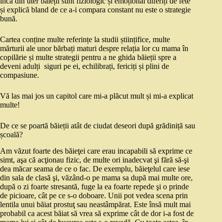
încă din uter băieții sunt fiziologic și emoțional diferiți de fete
și explică bland de ce a-i compara constant nu este o strategie
bună.
Cartea conține multe referințe la studii științifice, multe
mărturii ale unor bărbați maturi despre relația lor cu mama în
copilărie și multe strategii pentru a ne ghida băieții spre a
deveni adulți siguri pe ei, echilibrați, fericiți și plini de
compasiune.
Vă las mai jos un capitol care mi-a plăcut mult și mi-a explicat
multe!
De ce se poartă băieții atât de ciudat deseori după grădiniță sau
școală?
Am văzut foarte des băieţei care erau incapabili să exprime ce
simt, aşa că acţionau fizic, de multe ori inadecvat şi fără să‑şi
dea măcar seama de ce o fac. De exemplu, băieţelul care iese
din sala de clasă şi, văzând‑o pe mama sa după mai multe ore,
după o zi foarte stresantă, fuge la ea foarte repede şi o prinde
de picioare, cât pe ce s‑o doboare. Unii pot vedea scena prin
lentila unui băiat prostuţ sau neastâmpărat. Este însă mult mai
probabil ca acest băiat să vrea să exprime cât de dor i‑a fost de