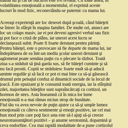
mama lui şi cât de bucuros este s‑o revadă. Cu toate astea, în
volatilitatea emoţională a momentului, el exprimă aceste
lucruri în mod fizic, reconectându‑se puternic cu mama lui.
Aceeaşi experienţă are loc deseori după şcoală, când băieţeii
se întorc în sfârşit în maşina familiei. De multe ori, atunci are
loc un colaps masiv, iar ei pot deveni agresivi verbal sau fizic
şi pot face o criză de plâns, iar uneori acest lucru se
declanşează subit. Poate fi foarte derutant pentru părinţi.
Pentru băieţel, este o provocare să fie departe de mama lui, iar
îndepărtarea de ea într‑un mediu şcolar uneori derutant şi
aglomerat poate semăna puţin cu o plecare la război. Toată
ziua s‑a străduit să ţină garda sus, să fie băieţel cuminte şi să
nu facă prostii. Copiii se străduiesc foarte mult să‑şi aducă
aminte regulile şi să facă ce pot ei mai bine ca să‑şi găsească
drumul prin peisajul confuz al dinamicii sociale de la locul de
joacă. Este epuizant şi le consumă toată energia, iar la sfârşitul
zilei, majoritatea băieţilor sunt supraîncărcaţi cu cortizol, un
hormon de stres. Asta înseamnă că în mica lor lume
emoţională n‑a mai rămas niciun strop de bunătate.
Fiul tău va avea nevoie de puţin ajutor ca să‑şi umple lumea
emoţională cu câteva sentimente şi emoţii pozitive, iar cel mai
bun mod prin care poţi face asta este să‑l ajuţi să‑şi creeze
neurotransmiţători pozitivi – şi anume serotonină, dopamină şi
ceva endorfine. Cea mai rapidă modalitate de‑a pune cortizolul