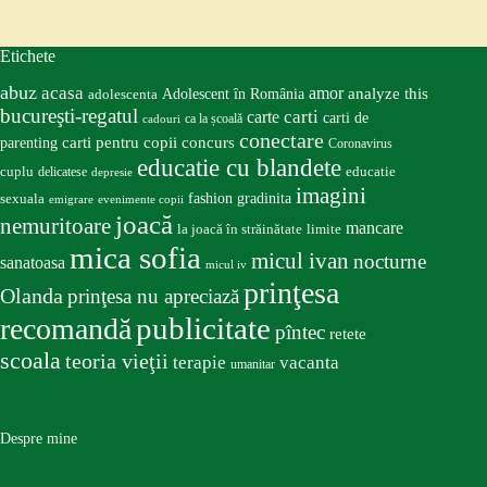
Etichete
abuz
acasa
amor
Adolescent în România
analyze this
adolescenta
bucureşti-regatul
carte
carti
carti de
ca la școală
cadouri
conectare
carti pentru copii
concurs
parenting
Coronavirus
educatie cu blandete
educatie
cuplu
delicatese
depresie
imagini
fashion
gradinita
sexuala
emigrare
evenimente copii
joacă
nemuritoare
mancare
la joacă în străinătate
limite
mica sofia
micul ivan
nocturne
sanatoasa
micul iv
prinţesa
Olanda
prinţesa nu apreciază
publicitate
recomandă
pîntec
retete
scoala
teoria vieţii
terapie
vacanta
umanitar
Despre mine