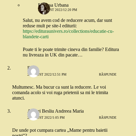
Printesa Urbana
2 AUGUST 2022/12:20 PM
Salut, nu avem cod de reducere acum, dar sunt
reduse mult pe site-l editurii:
https://edituraunivers.ro/collections/educatie-cu-
blandete-carti
Poate ti le poate trimite cineva din familie? Editura
nu livreaza in UK din pacate…
Elena
2 AUGUST 2022/12:51 PM
RĂSPUNDE
Multumesc. Ma bucur ca sunt la reducere. Le voi
comanda acolo si voi ruga prietenii sa mi le trimita
atunci.
Andrei Besliu Andreea Maria
2 AUGUST 2022/1:05 PM
RĂSPUNDE
De unde pot cumpara cartea „Mame pentru baietii
nostri”?