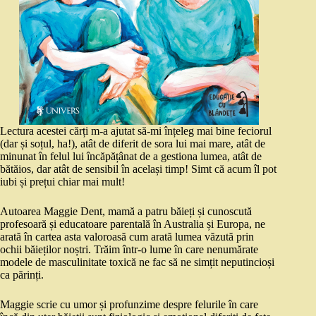
Lectura acestei cărți m-a ajutat să-mi înțeleg mai bine feciorul
(dar și soțul, ha!), atât de diferit de sora lui mai mare, atât de
minunat în felul lui încăpățânat de a gestiona lumea, atât de
bătăios, dar atât de sensibil în același timp! Simt că acum îl pot
iubi și prețui chiar mai mult!
Autoarea Maggie Dent, mamă a patru băieți și cunoscută
profesoară și educatoare parentală în Australia și Europa, ne
arată în cartea asta valoroasă cum arată lumea văzută prin
ochii băieților noștri. Trăim într-o lume în care nenumărate
modele de masculinitate toxică ne fac să ne simțit neputincioși
ca părinți.
Maggie scrie cu umor și profunzime despre felurile în care