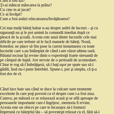
Cum a fost azi?
Ţi‑ai mâncat mâncarea la prânz?
Cu cine te‑ai jucat?
Ce ai învăţat?
Cum a fost astăzi educatoarea/învăţătoarea?
Cei mai mulţi băieţi habar n‑au despre astfel de lucruri – şi cu
siguranţă nu şi le pot aminti la comandă imediat după ce
pleacă de la şcoală. Acesta este unul dintre lucrurile cele mai
dificile pe care trebuie să le facă mamele de băieţi. Nouă,
femeilor, ne place să fim puse la curent instantaneu cu toate
lucrurile care s‑au întâmplat de când i‑am văzut ultima oară.
Băiatul tocmai îşi revine dintr‑o experienţă foarte stresantă de
pe câmpul de luptă. Are nevoie de o perioadă de acomodare.
Chiar te rog să‑l îmbrăţişezi, să‑l baţi uşor pe spate sau să‑l
gâdili, însă nu‑i pune întrebări. Spune‑i, pur şi simplu, că ţi‑a
fost dor de el.
Când face baie sau când se duce la culcare sunt momente
excelente în care poţi povesti cu el despre cum i‑a fost ziua.
Cumva, pe măsură ce se relaxează acasă şi se află aproape de
persoanele importante care‑l îngrijesc, memoria îi revine.
Acesta este un obicei pe care te încurajez să‑l formezi
împreună cu băieţelul tău – să povesteşti relaxat cu el, fără să‑l