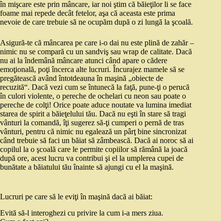
în mişcare este prin mâncare, iar noi ştim că băieţilor li se face
foame mai repede decât fetelor, aşa că aceasta este prima
nevoie de care trebuie să ne ocupăm după o zi lungă la şcoală.
Asigură‑te că mâncarea pe care i‑o dai nu este plină de zahăr –
nimic nu se compară cu un sandviş sau wrap de calitate. Dacă
nu ai la îndemână mâncare atunci când apare o cădere
emoţională, poţi încerca alte lucruri. Încurajez mamele să se
pregătească având întotdeauna în maşină „obiecte de
recuzită“. Dacă vezi cum se întunecă la faţă, pune‑ţi o perucă
în culori violente, o pereche de ochelari cu neon sau poate o
pereche de colţi! Orice poate aduce noutate va lumina imediat
starea de spirit a băieţelului tău. Dacă nu eşti în stare să tragi
vânturi la comandă, îţi sugerez să‑ţi cumperi o pernă de tras
vânturi, pentru că nimic nu egalează un pârţ bine sincronizat
când trebuie să faci un băiat să zâmbească. Dacă ai noroc să ai
copilul la o şcoală care le permite copiilor să rămână la joacă
după ore, acest lucru va contribui şi el la umplerea cupei de
bunătate a băiatului tău înainte să ajungi cu el la maşină.
Lucruri pe care să le eviţi în maşină dacă ai băiat:
Evită să‑l interoghezi cu privire la cum i‑a mers ziua.