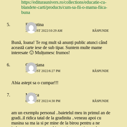
https://edituraunivers.ro/collections/educatie-cu-
blandete-carti/products/cum-sa-fii-o-mama-fiica-
buna
Florentina
3 AUGUST 2022/10:29 AM
RĂSPUNDE
Bună, Ioana! Te rog mult să anunți public atunci când
această carte iese de sub tipar. Suntem multe mame
interesate 🙂 Mulțumesc frumos!
Georgiana
3 AUGUST 2022/6:27 PM
RĂSPUNDE
Abia astept sa o cumpar!!!
Monica
8 AUGUST 2022/4:30 PM
RĂSPUNDE
am un exemplu personal ..baietelul meu in primul an de
gradi..il ridica tatal de la gradinita ..veneau apoi cu
masina sa ma ia si pe mine de la birou pentru a ne