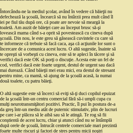
Întorcându‑ne la mediul şcolar, având în vedere că băieţii nu
defechează la şcoală, încearcă să nu întârzii prea mult când îl
iei pe fiul tău după ore, că poate are nevoie să meargă la
toaletă. Am auzit de băieţei care au început brusc să‑şi
lovească mama când s‑a oprit să povestească cu cineva după
şcoală. Din nou, le este greu să găsească cuvintele cu care să
te informeze că trebuie să facă caca, aşa că acţiunile lor sunt o
încercare de a comunica acest lucru. O altă sugestie, înainte să
te opreşti să vorbeşti cu cineva, este să te apleci în tăcere şi să
verifici dacă este OK să porţi o discuţie. Acesta este un fel de
cod, verifici dacă este foarte urgent, destul de urgent sau dacă
mai durează. Când băieţii mei erau mici, era destul de stresant
pentru mine, ca mamă, să ajung de la şcoală acasă, la numai
două toalete, cu patru băieţi.
O altă sugestie este să încerci să eviţi să‑ţi duci copilul epuizat
de la şcoală într‑un centru comercial fără să‑i umpli cupa cu
mulţi neurotransmiţători pozitivi. Practic, îl pui în postura de‑a
da greş într‑un mediu atât de puternic stimulativ, plin de lucruri
pe care i‑ar plăcea să le aibă sau să le atingă. Te rog să fii
conştientă de acest lucru, chiar şi atunci când nu se întâmplă
după orele de şcoală, întrucât centrele comerciale mari prezintă
foarte multe riscuri şi factori de stres pentru micii noştri