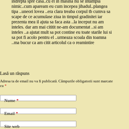
indrepta spre casa..cu el in masina nu se intampla
nimic..cum apaream eu cum incepea jihadul..plangea
tipa ..uneori lovea ..era clara treaba corpul tb cumva sa
scape de ce acumulase ziua in timpul gradinitei iar
prezenta mea il ajuta sa faca asta ..la inceput nu am
inteles. dar am mai cititit ne-am documentat ..si am
inteles ..a ajutat mult sa pot contine eu toate starile lui si
sa pot fi acolo pentru el ..urmeaza scoala din toamna
..ma bucur ca am citit articolul ca o reamintire
Lasă un răspuns
Adresa ta de email nu va fi publicată.
Câmpurile obligatorii sunt marcate
cu
*
Nume
*
Email
*
Site web