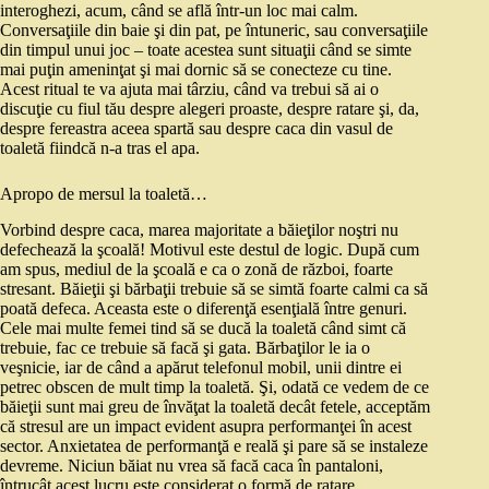
interoghezi, acum, când se află într‑un loc mai calm.
Conversaţiile din baie şi din pat, pe întuneric, sau conversaţiile
din timpul unui joc – toate acestea sunt situaţii când se simte
mai puţin ameninţat şi mai dornic să se conecteze cu tine.
Acest ritual te va ajuta mai târziu, când va trebui să ai o
discuţie cu fiul tău despre alegeri proaste, despre ratare şi, da,
despre fereastra aceea spartă sau despre caca din vasul de
toaletă fiindcă n‑a tras el apa.
Apropo de mersul la toaletă…
Vorbind despre caca, marea majoritate a băieţilor noştri nu
defechează la şcoală! Motivul este destul de logic. După cum
am spus, mediul de la şcoală e ca o zonă de război, foarte
stresant. Băieţii şi bărbaţii trebuie să se simtă foarte calmi ca să
poată defeca. Aceasta este o diferenţă esenţială între genuri.
Cele mai multe femei tind să se ducă la toaletă când simt că
trebuie, fac ce trebuie să facă şi gata. Bărbaţilor le ia o
veşnicie, iar de când a apărut telefonul mobil, unii dintre ei
petrec obscen de mult timp la toaletă. Şi, odată ce vedem de ce
băieţii sunt mai greu de învăţat la toaletă decât fetele, acceptăm
că stresul are un impact evident asupra performanţei în acest
sector. Anxietatea de performanţă e reală şi pare să se instaleze
devreme. Niciun băiat nu vrea să facă caca în pantaloni,
întrucât acest lucru este considerat o formă de ratare.