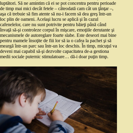
luptători. Să ne amintim că ei se pot concentra pentru perioade
de timp mai mici decât fetele – câteodată cam cât un ţânţar –,
aşa că trebuie să fim atente să nu‑i facem să dea greş într‑un
loc plin de oameni. Acelaşi lucru se aplică şi în cazul
cafenelelor, care nu sunt potrivite pentru băieţi până când
învaţă să‑şi controleze corpul în mişcare, emoţiile derutante şi
mecanismele de autoreglare foarte slabe. Este deseori mai bine
pentru mamele însoţite de fiii lor să ia o cafea la pachet şi să
meargă într‑un parc sau într‑un loc deschis. În timp, micuţul va
deveni mai capabil să‑şi dezvolte capacitatea de‑a gestiona
medii sociale puternic stimulatoare… dă‑i doar puţin timp.