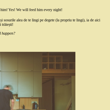
r him! Yes! We will feed him every night!
 sosurile alea de te lingi pe degete (la propriu te lingi), ia de aici
trăiești!
l happen?