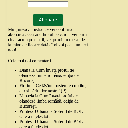
Mulțumesc, imediat ce vei confirma
abonarea accesând linkul pe care îl vei primi
chiar acum pe email, vei primi un mesaj de
la mine de fiecare dată cînd voi posta un text
nou!
Cele mai noi comentarii
Diana
la
Cum învață proful de
olandeză limba română, ediția de
București
Florin
la
Ce lăsăm moștenire copiilor,
dar și părinților noștri? (P)
Mihaela
la
Cum învață proful de
olandeză limba română, ediția de
București
Printesa Urbana
la
Șoferul de BOLT
care a înțeles totul
Printesa Urbana
la
Șoferul de BOLT
care a înțeles totul