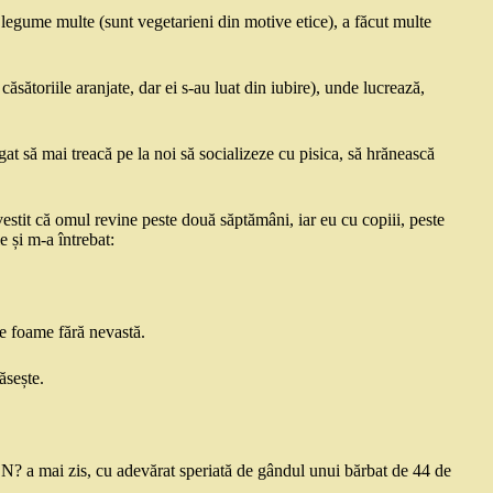
, legume multe (sunt vegetarieni din motive etice), a făcut multe
ăsătoriile aranjate, dar ei s-au luat din iubire), unde lucrează,
t să mai treacă pe la noi să socializeze cu pisica, să hrănească
vestit că omul revine peste două săptămâni, iar eu cu copiii, peste
 și m-a întrebat:
de foame fără nevastă.
ăsește.
 mai zis, cu adevărat speriată de gândul unui bărbat de 44 de