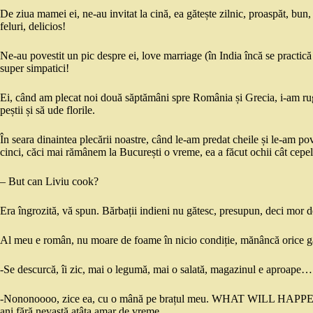
De ziua mamei ei, ne-au invitat la cină, ea gătește zilnic, proaspăt, bun
feluri, delicios!
Ne-au povestit un pic despre ei, love marriage (în India încă se practică c
super simpatici!
Ei, când am plecat noi două săptămâni spre România și Grecia, i-am ruga
peștii și să ude florile.
În seara dinaintea plecării noastre, când le-am predat cheile și le-am po
cinci, căci mai rămânem la București o vreme, ea a făcut ochii cât cepele
– But can Liviu cook?
Era îngrozită, vă spun. Bărbații indieni nu gătesc, presupun, deci mor 
Al meu e român, nu moare de foame în nicio condiție, mănâncă orice g
-Se descurcă, îi zic, mai o legumă, mai o salată, magazinul e aproape…
-Nononoooo, zice ea, cu o mână pe brațul meu. WHAT WILL HAPPEN? a
ani fără nevastă atâta amar de vreme.