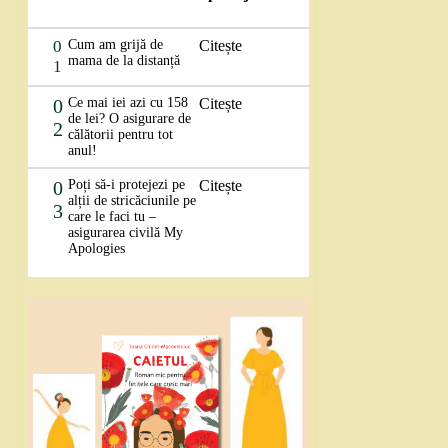
0
Cum am grijă de
Citește
mama de la distanță
1
0
Ce mai iei azi cu 158
Citește
de lei? O asigurare de
2
călătorii pentru tot
anul!
0
Poți să-i protejezi pe
Citește
alții de stricăciunile pe
3
care le faci tu –
asigurarea civilă My
Apologies