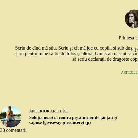
Printesa 
Scriu de cînd mă știu. Scriu și cît mă joc cu copiii, și sub duș, 
scriu pentru mine să fie de folos și altora. Unii s-au născut să cî
să scriu declarații de dragoste copi
ARTICOLE:
ANTERIOR
ARTICOL
Soluția noastră contra pișcăturilor de țânțari și
căpușe (giveaway și reducere) (p)
38 comentarii