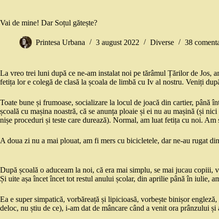
Vai de mine! Dar Soțul gătește?
Printesa Urbana
3 august 2022
Diverse
38 comenta
La vreo trei luni după ce ne-am instalat noi pe tărâmul Țărilor de Jos, am
fetița lor e colegă de clasă la școala de limbă cu Iv al nostru. Veniți dup
Toate bune și frumoase, socializare la locul de joacă din cartier, până înt
școală cu mașina noastră, că se anunța ploaie și ei nu au mașină (și nici
nișe proceduri și teste care durează). Normal, am luat fetița cu noi. Am 
A doua zi nu a mai plouat, am fi mers cu bicicletele, dar ne-au rugat din n
După școală o aduceam la noi, că era mai simplu, se mai jucau copiii,
Și uite așa încet încet tot restul anului școlar, din aprilie până în iulie, a
Ea e super simpatică, vorbăreață și lipicioasă, vorbește binișor engleză,
deloc, nu știu de ce), i-am dat de mâncare când a venit ora prânzului și 