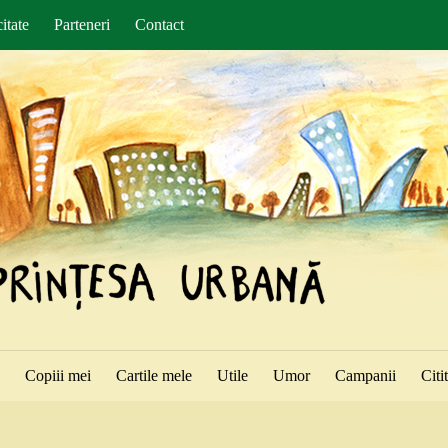
itate
Parteneri
Contact
ă
Copiii mei
Cartile mele
Utile
Umor
Campanii
Citi