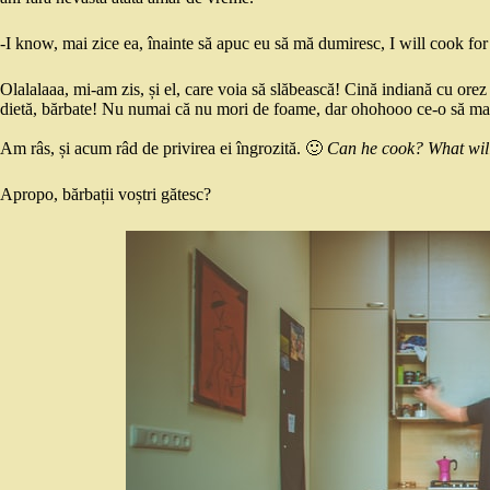
-I know, mai zice ea, înainte să apuc eu să mă dumiresc, I will cook fo
Olalalaaa, mi-am zis, și el, care voia să slăbească! Cină indiană cu orez și
dietă, bărbate! Nu numai că nu mori de foame, dar ohohooo ce-o să mai 
Am râs, și acum râd de privirea ei îngrozită. 🙂
Can he cook? What wil
Apropo, bărbații voștri gătesc?