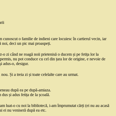
rii
 cunoscut o familie de indieni care locuiesc în cartierul vecin, iar
ă noi, deci un pic mai proaspeți.
r-o zi când ne roagă noii prietenisă o ducem și pe fetița lor la
 permis, nu pot conduce cu cel din țara lor de origine, e nevoie de
și adus-o, desigur.
ou. Și a treia zi și toate celelalte care au urmat.
 veneau după ea pe după-amiaza.
m dus și adus fetița de la școală.
 am luat-o cu noi la bibliotecă, i-am împrumutat cărți (ei nu au acasă
ai ei nu veniseră după ea etc.