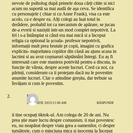
nevoie de psiholog după primele doua cărți citite si nici
acum nu suportă sa mai audă de așa ceva. Se identifica
cu personajele ( chiar si cu Anne Frank), visa ca este
acolo, ca e despre ea. Alți colegi au luat totul in
derâdere, probabil tot ca mecanism de apărare, se jucau
de-a evreii si naziștii intr-un mod complet nepotrivit. La
fel i s-a întâmplat si când era mai mică si a început
religia ca optional la școala- profesor nepotrivit,
informații mult prea brutale pt copii, imagini cu grafica
explicita- majoritatea copiilor din clasă au ajuns acasa in
lacrimi si au avut coșmaruri săptămâni întregi. Eu aș fi
interesată care este maniera potrivită pentru a discuta, in
funcție de vârsta, despre aceste lucruri. Cred ca noi, ca
părinți, consideram ca ii protejam dacă nu le povestim
anumite lucruri. Clar o atitudine greșita, dar trebuie sa
învățam si cum le povestim.
IQ
20 MARTIE 2023/11:00 AM
RĂSPUNDE
ii tine ocupați tiktok-ul. Am colega de 20 de ani. Nu
prea știe mare lucru despre comunism. ii mai povestesc
eu, nu neapărat despre viata grea a oamenilor, ci despre
turnătorie, cum o minciuna mica și inocenta la început