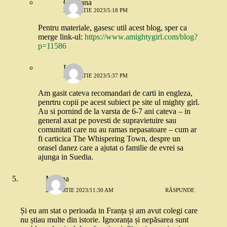
Cristiana
20 MARTIE 2023/5:18 PM
Pentru materiale, gasesc util acest blog, sper ca
merge link-ul:
https://www.amightygirl.com/blog?
p=11586
Ioana
20 MARTIE 2023/5:37 PM
Am gasit cateva recomandari de carti in engleza,
penrtru copii pe acest subiect pe site ul mighty girl.
Au si pornind de la varsta de 6-7 ani cateva – in
general axat pe povesti de supravietuire sau
comunitati care nu au ramas nepasatoare – cum ar
fi carticica The Whispering Town, despre un
orasel danez care a ajutat o familie de evrei sa
ajunga in Suedia.
Miruna
20 MARTIE 2023/11:30 AM
RĂSPUNDE
Și eu am stat o perioada in Franța și am avut colegi care
nu știau multe din istorie. Ignoranța și nepăsarea sunt