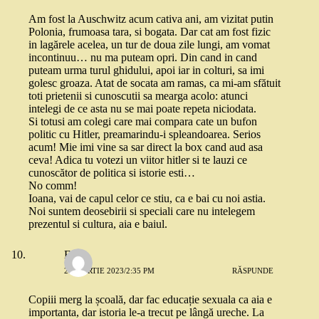
Am fost la Auschwitz acum cativa ani, am vizitat putin
Polonia, frumoasa tara, si bogata. Dar cat am fost fizic
in lagărele acelea, un tur de doua zile lungi, am vomat
incontinuu… nu ma puteam opri. Din cand in cand
puteam urma turul ghidului, apoi iar in colturi, sa imi
golesc groaza. Atat de socata am ramas, ca mi-am sfătuit
toti prietenii si cunoscutii sa mearga acolo: atunci
intelegi de ce asta nu se mai poate repeta niciodata.
Si totusi am colegi care mai compara cate un bufon
politic cu Hitler, preamarindu-i spleandoarea. Serios
acum! Mie imi vine sa sar direct la box cand aud asa
ceva! Adica tu votezi un viitor hitler si te lauzi ce
cunoscător de politica si istorie esti…
No comm!
Ioana, vai de capul celor ce stiu, ca e bai cu noi astia.
Noi suntem deosebirii si speciali care nu intelegem
prezentul si cultura, aia e baiul.
Eu
20 MARTIE 2023/2:35 PM
RĂSPUNDE
Copiii merg la școală, dar fac educație sexuala ca aia e
importanta, dar istoria le-a trecut pe lângă ureche. La