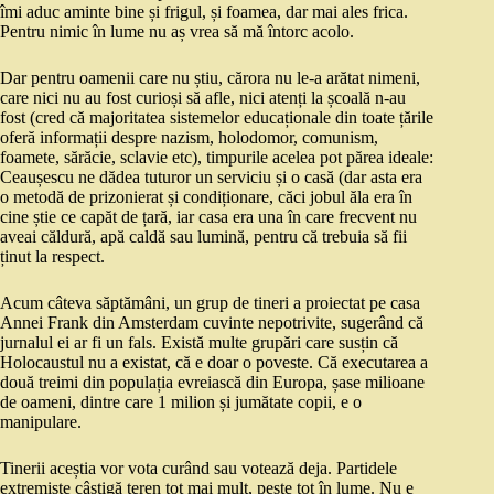
îmi aduc aminte bine și frigul, și foamea, dar mai ales frica.
Pentru nimic în lume nu aș vrea să mă întorc acolo.
Dar pentru oamenii care nu știu, cărora nu le-a arătat nimeni,
care nici nu au fost curioși să afle, nici atenți la școală n-au
fost (cred că majoritatea sistemelor educaționale din toate țările
oferă informații despre nazism, holodomor, comunism,
foamete, sărăcie, sclavie etc), timpurile acelea pot părea ideale:
Ceaușescu ne dădea tuturor un serviciu și o casă (dar asta era
o metodă de prizonierat și condiționare, căci jobul ăla era în
cine știe ce capăt de țară, iar casa era una în care frecvent nu
aveai căldură, apă caldă sau lumină, pentru că trebuia să fii
ținut la respect.
Acum câteva săptămâni, un grup de tineri a proiectat pe casa
Annei Frank din Amsterdam cuvinte nepotrivite, sugerând că
jurnalul ei ar fi un fals. Există multe grupări care susțin că
Holocaustul nu a existat, că e doar o poveste. Că executarea a
două treimi din populația evreiască din Europa, șase milioane
de oameni, dintre care 1 milion și jumătate copii, e o
manipulare.
Tinerii aceștia vor vota curând sau votează deja. Partidele
extremiste câștigă teren tot mai mult, peste tot în lume. Nu e