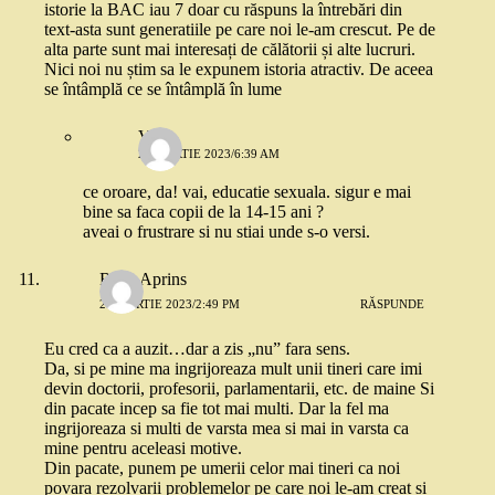
istorie la BAC iau 7 doar cu răspuns la întrebări din
text-asta sunt generatiile pe care noi le-am crescut. Pe de
alta parte sunt mai interesați de călătorii și alte lucruri.
Nici noi nu știm sa le expunem istoria atractiv. De aceea
se întâmplă ce se întâmplă în lume
Vasi
21 MARTIE 2023/6:39 AM
ce oroare, da! vai, educatie sexuala. sigur e mai
bine sa faca copii de la 14-15 ani ?
aveai o frustrare si nu stiai unde s-o versi.
Rosu Aprins
20 MARTIE 2023/2:49 PM
RĂSPUNDE
Eu cred ca a auzit…dar a zis „nu” fara sens.
Da, si pe mine ma ingrijoreaza mult unii tineri care imi
devin doctorii, profesorii, parlamentarii, etc. de maine Si
din pacate incep sa fie tot mai multi. Dar la fel ma
ingrijoreaza si multi de varsta mea si mai in varsta ca
mine pentru aceleasi motive.
Din pacate, punem pe umerii celor mai tineri ca noi
povara rezolvarii problemelor pe care noi le-am creat si