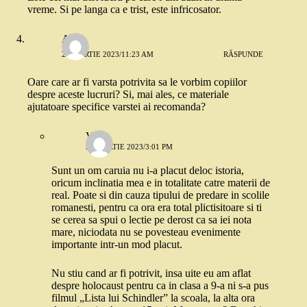
vreme. Si pe langa ca e trist, este infricosator.
Alta
20 MARTIE 2023/11:23 AM
RĂSPUNDE
Oare care ar fi varsta potrivita sa le vorbim copiilor
despre aceste lucruri? Si, mai ales, ce materiale
ajutatoare specifice varstei ai recomanda?
Vasi
20 MARTIE 2023/3:01 PM
Sunt un om caruia nu i-a placut deloc istoria,
oricum inclinatia mea e in totalitate catre materii de
real. Poate si din cauza tipului de predare in scolile
romanesti, pentru ca ora era total plictisitoare si ti
se cerea sa spui o lectie pe derost ca sa iei nota
mare, niciodata nu se povesteau evenimente
importante intr-un mod placut.
Nu stiu cand ar fi potrivit, insa uite eu am aflat
despre holocaust pentru ca in clasa a 9-a ni s-a pus
filmul „Lista lui Schindler” la scoala, la alta ora