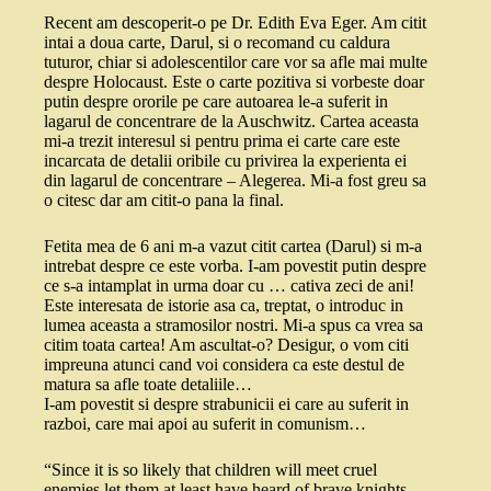
Recent am descoperit-o pe Dr. Edith Eva Eger. Am citit
intai a doua carte, Darul, si o recomand cu caldura
tuturor, chiar si adolescentilor care vor sa afle mai multe
despre Holocaust. Este o carte pozitiva si vorbeste doar
putin despre ororile pe care autoarea le-a suferit in
lagarul de concentrare de la Auschwitz. Cartea aceasta
mi-a trezit interesul si pentru prima ei carte care este
incarcata de detalii oribile cu privirea la experienta ei
din lagarul de concentrare – Alegerea. Mi-a fost greu sa
o citesc dar am citit-o pana la final.
Fetita mea de 6 ani m-a vazut citit cartea (Darul) si m-a
intrebat despre ce este vorba. I-am povestit putin despre
ce s-a intamplat in urma doar cu … cativa zeci de ani!
Este interesata de istorie asa ca, treptat, o introduc in
lumea aceasta a stramosilor nostri. Mi-a spus ca vrea sa
citim toata cartea! Am ascultat-o? Desigur, o vom citi
impreuna atunci cand voi considera ca este destul de
matura sa afle toate detaliile…
I-am povestit si despre strabunicii ei care au suferit in
razboi, care mai apoi au suferit in comunism…
“Since it is so likely that children will meet cruel
enemies let them at least have heard of brave knights