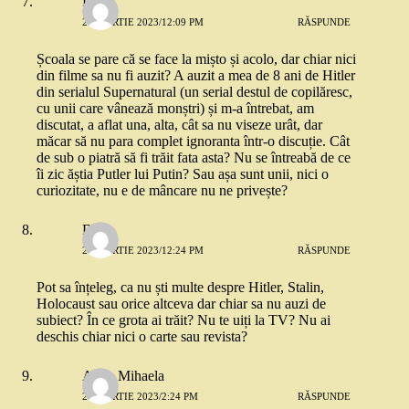
Lia
20 MARTIE 2023/12:09 PM
RĂSPUNDE
Școala se pare că se face la mișto și acolo, dar chiar nici
din filme sa nu fi auzit? A auzit a mea de 8 ani de Hitler
din serialul Supernatural (un serial destul de copilăresc,
cu unii care vânează monștri) și m-a întrebat, am
discutat, a aflat una, alta, cât sa nu viseze urât, dar
măcar să nu para complet ignoranta într-o discuție. Cât
de sub o piatră să fi trăit fata asta? Nu se întreabă de ce
îi zic ăștia Putler lui Putin? Sau așa sunt unii, nici o
curiozitate, nu e de mâncare nu ne privește?
DL
20 MARTIE 2023/12:24 PM
RĂSPUNDE
Pot sa înțeleg, ca nu ști multe despre Hitler, Stalin,
Holocaust sau orice altceva dar chiar sa nu auzi de
subiect? În ce grota ai trăit? Nu te uiți la TV? Nu ai
deschis chiar nici o carte sau revista?
Anna Mihaela
20 MARTIE 2023/2:24 PM
RĂSPUNDE