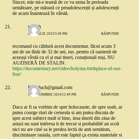
Sincer, mie mi-e teamă de ce va urma în perioada
următoare, pe măsură ce preadolescenții și adolescenții
de acum înaintează în vârstă.
mcfish
27 APRILIE 2023/3:38 PM
RĂSPUNDE
recomand cu căldură acest documentar. făcut acum 3
ani de un tînăr de 32 de ani, rus. pentru că oamenii de
aceeași vîrstă cu el și mai tineri, conaționali ruși, NU
AUZISERĂ DE STALIN.
https://documentary.net/video/kolyma-birthplace-of-our-
fear/
Erissduch@gmail.com
19 OCTOMBRIE 2024/12:49 PM
RĂSPUNDE
Daca ar fi sa vorbim de spre holocauste, de spre soah, ar
putea courge riuri de cerneala si am putea discuta de
spre acest subiect mult si bine, insa tinerii din ziua de
astazi nu sunt intéresa ti de trecut si probabilité an scoli
nici nu are ciné sa le predea lectii de anti semitism,
discriminare rasiala, cert este faptul ça exista materiale si