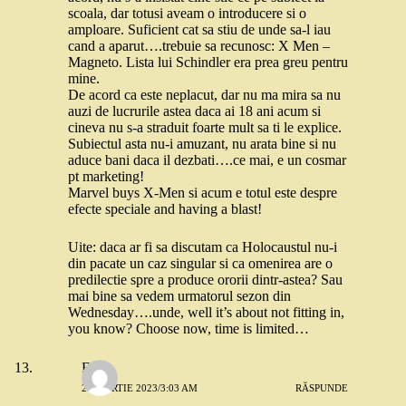
scoala, dar totusi aveam o introducere si o
amploare. Suficient cat sa stiu de unde sa-l iau
cand a aparut….trebuie sa recunosc: X Men –
Magneto. Lista lui Schindler era prea greu pentru
mine.
De acord ca este neplacut, dar nu ma mira sa nu
auzi de lucrurile astea daca ai 18 ani acum si
cineva nu s-a straduit foarte mult sa ti le explice.
Subiectul asta nu-i amuzant, nu arata bine si nu
aduce bani daca il dezbati….ce mai, e un cosmar
pt marketing!
Marvel buys X-Men si acum e totul este despre
efecte speciale and having a blast!
Uite: daca ar fi sa discutam ca Holocaustul nu-i
din pacate un caz singular si ca omenirea are o
predilectie spre a produce ororii dintr-astea? Sau
mai bine sa vedem urmatorul sezon din
Wednesday….unde, well it’s about not fitting in,
you know? Choose now, time is limited…
Eliza
21 MARTIE 2023/3:03 AM
RĂSPUNDE