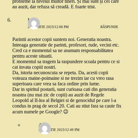
probleme la nivelul multor tineri. Și mai sunt și cei care
au auzit, dar refuza să creadă. E foarte trist.
Ioana
20 MARTIE 2023/12:06 PM
RĂSPUNDE
Parintii acestor copii suntem noi. Generatia noastra.
Intreaga generatie de parinti, profesori, rude, vecini etc.
Cred ca e momentul sa ne asumam responsabilitatea
pentru aceste situatii.
E momentul sa tragem la raspundere scoala pentru ce si
cat invata copiii nostri.
Da, istoria necunoscuta se repeta. Da, acesti copii
voteaza maine-poimaine si ne trezim iar cu vreo rasa
superioara care vrea sa faca ordine prin lume.
Dar in spiritul postarii, sunt curioasa cati din generatia
noastra (nu mai zic de copii) au auzit de Regele
Leopold al II-lea al Belgiei si de genocidul pe care l-a
condus in prag de secol 20. Cati au stiut fara sa caute fix
acum numele pe Google? 😉
Anca
20 MARTIE 2023/12:49 PM