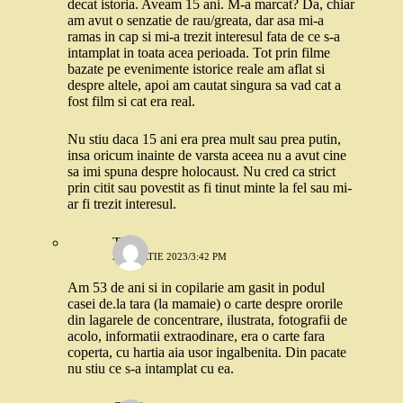
decat istoria. Aveam 15 ani. M-a marcat? Da, chiar
am avut o senzatie de rau/greata, dar asa mi-a
ramas in cap si mi-a trezit interesul fata de ce s-a
intamplat in toata acea perioada. Tot prin filme
bazate pe evenimente istorice reale am aflat si
despre altele, apoi am cautat singura sa vad cat a
fost film si cat era real.
Nu stiu daca 15 ani era prea mult sau prea putin,
insa oricum inainte de varsta aceea nu a avut cine
sa imi spuna despre holocaust. Nu cred ca strict
prin citit sau povestit as fi tinut minte la fel sau mi-
ar fi trezit interesul.
Tea
20 MARTIE 2023/3:42 PM
Am 53 de ani si in copilarie am gasit in podul
casei de.la tara (la mamaie) o carte despre ororile
din lagarele de concentrare, ilustrata, fotografii de
acolo, informatii extraodinare, era o carte fara
coperta, cu hartia aia usor ingalbenita. Din pacate
nu stiu ce s-a intamplat cu ea.