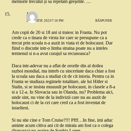
memorie trecutul și sa repetam greșelile. …
Jual
22 MARTIE 2023/7:16 PM
RĂSPUNDE
Am copii de 20 si 18 ani si traiesc in Franta. Nu pot
crede ca o tinara de virsta lor care se presupune ca a
trecut prin scoala n-a auzit in viata ei de holocaust. Dar
fiind o discutie intr-o limba straina poate nu a inteles
termenul si n-a avut curajul sa recunoasca?
Daca intr-adevar nu a aflat de ororile din al doilea
razboi mondial, ma intreb cu sinceritate daca chiar a fost
la scoala sau daca a studiat cit de cit istoria. Pentru ca in
Franta se studiaza regimele totalitare, ale lui Hitler si
Stalin, si se insista muuuult pe holocaust, in clasele a 8-a
si a 12-a. In Slovacia sau in Olanda, nu? Problema aici,
unde sint, nu vine de la indivizii care nu au auzit de
holocaust ci de la cei care cred ca a fost inventat de
israelieni.
Si nu stie cine e Tom Cruise?!!! Pfff…In fine, imi aduc
aminte acum citiva ani cit de mirata am fost ca o colega
(franceza) nu auzise de Sophia Loren…