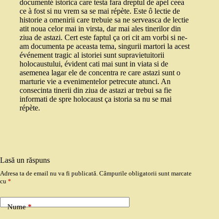
documenté istorica care testa fara dreptul de apel ceea
ce à fost si nu vrem sa se mai répète. Este ô lectie de
historie a omenirii care trebuie sa ne serveasca de lectie
atit noua celor mai in virsta, dar mai ales tinerilor din
ziua de astazi. Cert este faptul ça ori cit am vorbi si ne-
am documenta pe aceasta tema, singurii martori la acest
événement tragic al istoriei sunt supravietuitorii
holocaustului, évident cati mai sunt in viata si de
asemenea lagar ele de concentra re care astazi sunt o
marturie vie a evenimentelor petrecute atunci. An
consecinta tinerii din ziua de astazi ar trebui sa fie
informati de spre holocaust ça istoria sa nu se mai
répète.
Lasă un răspuns
Adresa ta de email nu va fi publicată.
Câmpurile obligatorii sunt marcate
cu
*
Nume
*