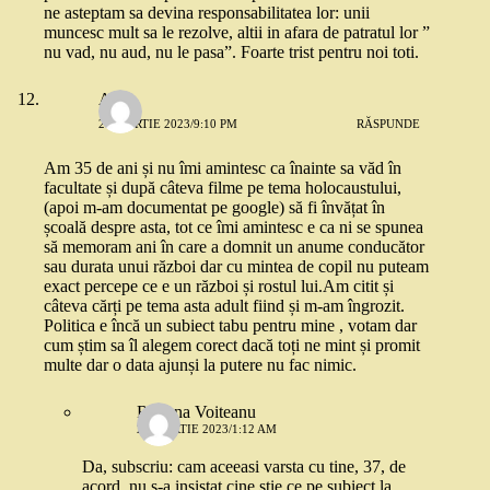
ne asteptam sa devina responsabilitatea lor: unii
muncesc mult sa le rezolve, altii in afara de patratul lor ”
nu vad, nu aud, nu le pasa”. Foarte trist pentru noi toti.
Alina
20 MARTIE 2023/9:10 PM
RĂSPUNDE
Am 35 de ani și nu îmi amintesc ca înainte sa văd în
facultate și după câteva filme pe tema holocaustului,
(apoi m-am documentat pe google) să fi învățat în
școală despre asta, tot ce îmi amintesc e ca ni se spunea
să memoram ani în care a domnit un anume conducător
sau durata unui război dar cu mintea de copil nu puteam
exact percepe ce e un război și rostul lui.Am citit și
câteva cărți pe tema asta adult fiind și m-am îngrozit.
Politica e încă un subiect tabu pentru mine , votam dar
cum știm sa îl alegem corect dacă toți ne mint și promit
multe dar o data ajunși la putere nu fac nimic.
Roxana Voiteanu
21 MARTIE 2023/1:12 AM
Da, subscriu: cam aceeasi varsta cu tine, 37, de
acord, nu s-a insistat cine stie ce pe subiect la