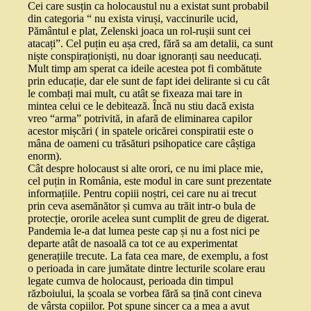
Cei care susțin ca holocaustul nu a existat sunt probabil
din categoria “ nu exista viruși, vaccinurile ucid,
Pământul e plat, Zelenski joaca un rol-rușii sunt cei
atacați”. Cel puțin eu așa cred, fără sa am detalii, ca sunt
niște conspiraționiști, nu doar ignoranți sau needucați.
Mult timp am sperat ca ideile acestea pot fi combătute
prin educație, dar ele sunt de fapt idei delirante si cu cât
le combați mai mult, cu atât se fixeaza mai tare in
mintea celui ce le debitează. Încă nu stiu dacă exista
vreo “arma” potrivită, in afară de eliminarea capilor
acestor mișcări ( in spatele oricărei conspiratii este o
mâna de oameni cu trăsături psihopatice care câștiga
enorm).
Cât despre holocaust si alte orori, ce nu imi place mie,
cel puțin in România, este modul in care sunt prezentate
informațiile. Pentru copiii noștri, cei care nu ai trecut
prin ceva asemănător și cumva au trăit intr-o bula de
protecție, ororile acelea sunt cumplit de greu de digerat.
Pandemia le-a dat lumea peste cap și nu a fost nici pe
departe atât de nasoală ca tot ce au experimentat
generațiile trecute. La fata cea mare, de exemplu, a fost
o perioada in care jumătate dintre lecturile scolare erau
legate cumva de holocaust, perioada din timpul
războiului, la școala se vorbea fără sa țină cont cineva
de vârsta copiilor. Pot spune sincer ca a mea a avut