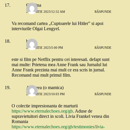
Catalina
24 MARTIE 2023/12:52 AM
RĂSPUNDE
Va recomand cartea „Cuptoarele lui Hitler” si apoi
interviurile Olgai Lengyel.
buna
24 MARTIE 2023/5:00 PM
RĂSPUNDE
este si film pe Netflix pentru cei interesati. defapt sunt
mai multe: Prietena mea Anne Frank sau Jurnalul lui
Anne Frank prezinta mai mult ce era scris in jurnal.
Recomand mai mult primul film.
Andreea (o mamica)
27 MARTIE 2023/10:03 PM
RĂSPUNDE
O colectie impresionanta de marturii
https://www.eternalechoes.org/gb
. Aduse de
supravietuitori direct in scoli. Livia Frankel venea din
Romania
https://www.eternalechoes.org/gb/testimonies/livia-