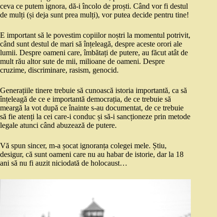
ceva ce putem ignora, dă-i încolo de proști. Când vor fi destul
de mulți (și deja sunt prea mulți), vor putea decide pentru tine!
E important să le povestim copiilor noștri la momentul potrivit,
când sunt destul de mari să înțeleagă, despre aceste orori ale
lumii. Despre oameni care, îmbătați de putere, au făcut atât de
mult rău altor sute de mii, milioane de oameni. Despre
cruzime, discriminare, rasism, genocid.
Generațiile tinere trebuie să cunoască istoria importantă, ca să
înțeleagă de ce e importantă democrația, de ce trebuie să
meargă la vot după ce înainte s-au documentat, de ce trebuie
să fie atenți la cei care-i conduc și să-i sancționeze prin metode
legale atunci când abuzează de putere.
Vă spun sincer, m-a șocat ignoranța colegei mele. Știu,
desigur, că sunt oameni care nu au habar de istorie, dar la 18
ani să nu fi auzit niciodată de holocaust…