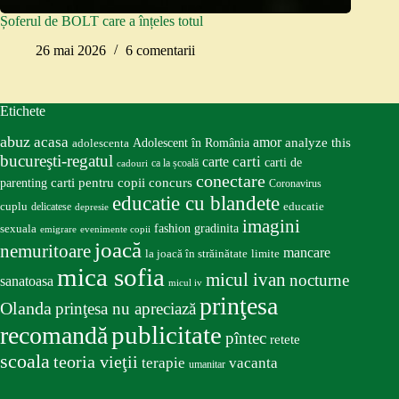
Șoferul de BOLT care a înțeles totul
26 mai 2026
6 comentarii
Etichete
abuz
acasa
amor
Adolescent în România
analyze this
adolescenta
bucureşti-regatul
carte
carti
carti de
ca la școală
cadouri
conectare
carti pentru copii
concurs
parenting
Coronavirus
educatie cu blandete
educatie
cuplu
delicatese
depresie
imagini
fashion
gradinita
sexuala
emigrare
evenimente copii
joacă
nemuritoare
mancare
la joacă în străinătate
limite
mica sofia
micul ivan
nocturne
sanatoasa
micul iv
prinţesa
Olanda
prinţesa nu apreciază
publicitate
recomandă
pîntec
retete
scoala
teoria vieţii
terapie
vacanta
umanitar