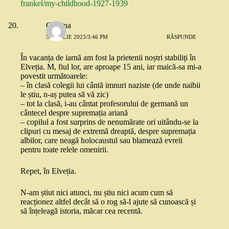
frankel/my-childhood-1927-1939
Cristina
5 APRILIE 2023/3:46 PM
RĂSPUNDE
În vacanța de iarnă am fost la prietenii noștri stabiliți în
Elveția. M, fiul lor, are aproape 15 ani, iar maică-sa mi-a
povestit următoarele:
– în clasă colegii lui cântă imnuri naziste (de unde naibii
le știu, n-aș putea să vă zic)
– tot la clasă, i-au cântat profesorului de germană un
cântecel despre supremația ariană
– copilul a fost surprins de nenumărate ori uitându-se la
clipuri cu mesaj de extremă dreaptă, despre supremația
albilor, care neagă holocaustul sau blamează evreii
pentru toate relele omenirii.
Repet, în Elveția.
N-am știut nici atunci, nu știu nici acum cum să
reacționez altfel decât să o rog să-l ajute să cunoască și
să înțeleagă istoria, măcar cea recentă.