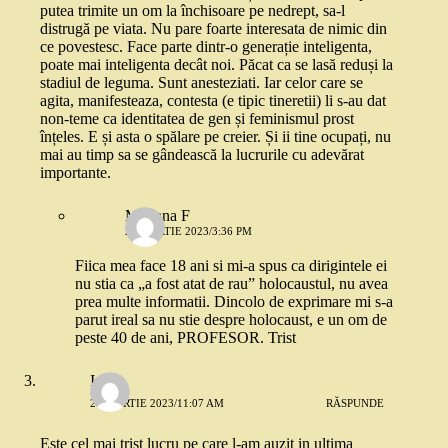
putea trimite un om la închisoare pe nedrept, sa-l
distrugă pe viata. Nu pare foarte interesata de nimic din
ce povestesc. Face parte dintr-o generație inteligenta,
poate mai inteligenta decât noi. Păcat ca se lasă reduși la
stadiul de leguma. Sunt anesteziati. Iar celor care se
agita, manifesteaza, contesta (e tipic tineretii) li s-au dat
non-teme ca identitatea de gen și feminismul prost
înțeles. E și asta o spălare pe creier. Și ii tine ocupați, nu
mai au timp sa se gândească la lucrurile cu adevărat
importante.
Mariana F
20 MARTIE 2023/3:36 PM
Fiica mea face 18 ani si mi-a spus ca dirigintele ei
nu stia ca „a fost atat de rau” holocaustul, nu avea
prea multe informatii. Dincolo de exprimare mi s-a
parut ireal sa nu stie despre holocaust, e un om de
peste 40 de ani, PROFESOR. Trist
Ioana
20 MARTIE 2023/11:07 AM
RĂSPUNDE
Este cel mai trist lucru pe care l-am auzit in ultima