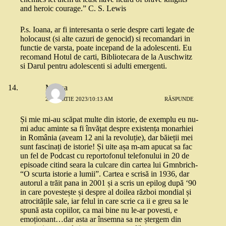
and heroic courage.” C. S. Lewis
P.s. Ioana, ar fi interesanta o serie despre carti legate de
holocaust (si alte cazuri de genocid) si recomandari in
functie de varsta, poate incepand de la adolescenti. Eu
recomand Hotul de carti, Bibliotecara de la Auschwitz
si Darul pentru adolescenti si adulti emergenti.
Milena
22 MARTIE 2023/10:13 AM
RĂSPUNDE
Și mie mi-au scăpat multe din istorie, de exemplu eu nu-
mi aduc aminte sa fi învățat despre existența monarhiei
in România (aveam 12 ani la revoluție), dar băieții mei
sunt fascinați de istorie! Și uite așa m-am apucat sa fac
un fel de Podcast cu reportofonul telefonului in 20 de
episoade citind seara la culcare din cartea lui Gmnbrich-
“O scurta istorie a lumii”. Cartea e scrisă in 1936, dar
autorul a trăit pana in 2001 și a scris un epilog după ‘90
in care povestește și despre al doilea război mondial și
atrocitățile sale, iar felul in care scrie ca ii e greu sa le
spună asta copiilor, ca mai bine nu le-ar povesti, e
emoționant…dar asta ar însemna sa ne ștergem din