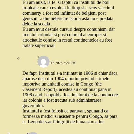
Eu am auzit, la fel si faptul ca institutul de boli
tropicale care a evoluat in timp si a scos vaccinul
cominarty a fost cel infiintat de belgieni post
genocid. :/ din nefericire istoria asta nu e predata
deloc la scoala .
Eu am avut destule cursuri despre comunism, dar
trecutul colonial si post colonial al europei si
atrocitatile comise in restul continentelor au fost
tratate superficial
Ioana
20 MARTIE 2023/2:20 PM
De fapt, Institutul s-a infiintat in 1906 si chiar daca
aparuse deja din 1904 raportul privind crimele
impotriva umanitatii comise in Congo (the
Casement Report), acestea au continuat pana in
1908 cand Leopold a fost inlaturat de la conducere
iar colonia a fost trecuta sub administrarea
guvernului.
Institutul a fost folosit ca paravan, spunand ca
formeaza medici si asistente pentru Congo, sa para
ca Leopold s-ar fi ingrijit de buna-starea lor.