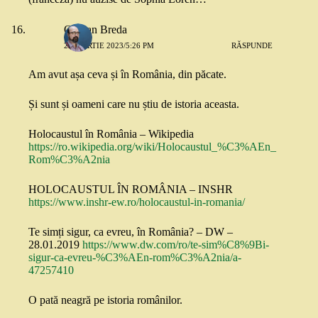
Olivian Breda
23 MARTIE 2023/5:26 PM
RĂSPUNDE
Am avut așa ceva și în România, din păcate.
Și sunt și oameni care nu știu de istoria aceasta.
Holocaustul în România – Wikipedia
https://ro.wikipedia.org/wiki/Holocaustul_%C3%AEn_
Rom%C3%A2nia
HOLOCAUSTUL ÎN ROMÂNIA – INSHR
https://www.inshr-ew.ro/holocaustul-in-romania/
Te simți sigur, ca evreu, în România? – DW –
28.01.2019
https://www.dw.com/ro/te-sim%C8%9Bi-
sigur-ca-evreu-%C3%AEn-rom%C3%A2nia/a-
47257410
O pată neagră pe istoria românilor.