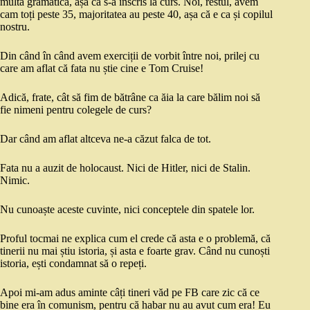
multă gramatică, așa că s-a înscris la curs. Noi, restul, avem
cam toți peste 35, majoritatea au peste 40, așa că e ca și copilul
nostru.
Din când în când avem exerciții de vorbit între noi, prilej cu
care am aflat că fata nu știe cine e Tom Cruise!
Adică, frate, cât să fim de bătrâne ca ăia la care bălim noi să
fie nimeni pentru colegele de curs?
Dar când am aflat altceva ne-a căzut falca de tot.
Fata nu a auzit de holocaust. Nici de Hitler, nici de Stalin.
Nimic.
Nu cunoaște aceste cuvinte, nici conceptele din spatele lor.
Proful tocmai ne explica cum el crede că asta e o problemă, că
tinerii nu mai știu istoria, și asta e foarte grav. Când nu cunoști
istoria, ești condamnat să o repeți.
Apoi mi-am adus aminte câți tineri văd pe FB care zic că ce
bine era în comunism, pentru că habar nu au avut cum era! Eu