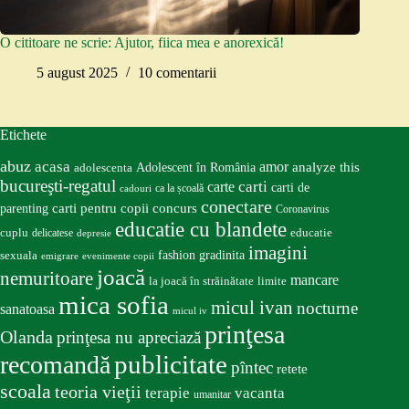
O cititoare ne scrie: Ajutor, fiica mea e anorexică!
5 august 2025
10 comentarii
Etichete
abuz
acasa
amor
Adolescent în România
analyze this
adolescenta
bucureşti-regatul
carte
carti
carti de
ca la școală
cadouri
conectare
carti pentru copii
concurs
parenting
Coronavirus
educatie cu blandete
educatie
cuplu
delicatese
depresie
imagini
fashion
gradinita
sexuala
emigrare
evenimente copii
joacă
nemuritoare
mancare
la joacă în străinătate
limite
mica sofia
micul ivan
nocturne
sanatoasa
micul iv
prinţesa
Olanda
prinţesa nu apreciază
publicitate
recomandă
pîntec
retete
scoala
teoria vieţii
terapie
vacanta
umanitar