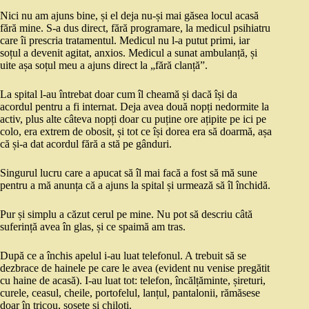
Nici nu am ajuns bine, și el deja nu-și mai găsea locul acasă
fără mine. S-a dus direct, fără programare, la medicul psihiatru
care îi prescria tratamentul. Medicul nu l-a putut primi, iar
soțul a devenit agitat, anxios. Medicul a sunat ambulanță, și
uite așa soțul meu a ajuns direct la „fără clanță”.
La spital l-au întrebat doar cum îl cheamă și dacă își da
acordul pentru a fi internat. Deja avea două nopți nedormite la
activ, plus alte câteva nopți doar cu puține ore ațipite pe ici pe
colo, era extrem de obosit, și tot ce își dorea era să doarmă, așa
că și-a dat acordul fără a stă pe gânduri.
Singurul lucru care a apucat să îl mai facă a fost să mă sune
pentru a mă anunța că a ajuns la spital și urmează să îl închidă.
Pur și simplu a căzut cerul pe mine. Nu pot să descriu câtă
suferință avea în glas, și ce spaimă am tras.
După ce a închis apelul i-au luat telefonul. A trebuit să se
dezbrace de hainele pe care le avea (evident nu venise pregătit
cu haine de acasă). I-au luat tot: telefon, încălțăminte, șireturi,
curele, ceasul, cheile, portofelul, lanțul, pantalonii, rămăsese
doar în tricou, șosete și chiloți.