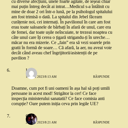
cu diverse afecțiuni, unele foarte agitate, de ieșeai chiar
mai puțin întreg decât ai intrat…Medicul s-a întâlnit cu
mine de doar 2 ori într-o lună, pe la psihologul spitalului
am fost trimisă o dată. La spitalul din Jebel făceam
curățenie noi, cei internați. În pavilionul în care am fost
erau toate saloanele de bărbați în afară de unul, care era
de femei, dar toate ușile neîncuiate, te trezeai noaptea cu
câte unul care îți cerea o țigară strigandu-ți în ureche…
măcar nu era mizerie. Ce „fain” era să vezi soarele prin
gratii în formă de soare… Că afară, la aer, nu aveai voie
decât când aveau chef îngrijitorii/asistenții de pe
pavilion ?
Ica
18 MAI 2023/8:13 AM
RĂSPUNDE
Doamne, cum pot fi uni oameni în așa hal să poți umili
persoane in acest mod! Strigător la cer! Ce face
inspecția ministerului sanatatii? Ce face comisia anti
corupție? Oare putem iniția ceva prin legile UE?
Grig
20 MAI 2023/8:21 AM
RĂSPUNDE