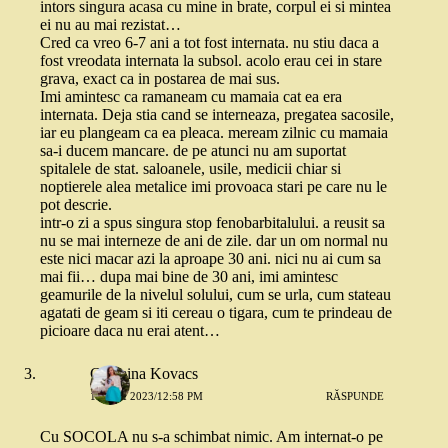
intors singura acasa cu mine in brate, corpul ei si mintea
ei nu au mai rezistat…
Cred ca vreo 6-7 ani a tot fost internata. nu stiu daca a
fost vreodata internata la subsol. acolo erau cei in stare
grava, exact ca in postarea de mai sus.
Imi amintesc ca ramaneam cu mamaia cat ea era
internata. Deja stia cand se interneaza, pregatea sacosile,
iar eu plangeam ca ea pleaca. meream zilnic cu mamaia
sa-i ducem mancare. de pe atunci nu am suportat
spitalele de stat. saloanele, usile, medicii chiar si
noptierele alea metalice imi provoaca stari pe care nu le
pot descrie.
intr-o zi a spus singura stop fenobarbitalului. a reusit sa
nu se mai interneze de ani de zile. dar un om normal nu
este nici macar azi la aproape 30 ani. nici nu ai cum sa
mai fii… dupa mai bine de 30 ani, imi amintesc
geamurile de la nivelul solului, cum se urla, cum stateau
agatati de geam si iti cereau o tigara, cum te prindeau de
picioare daca nu erai atent…
Cosmina Kovacs
17 MAI 2023/12:58 PM
RĂSPUNDE
Cu SOCOLA nu s-a schimbat nimic. Am internat-o pe