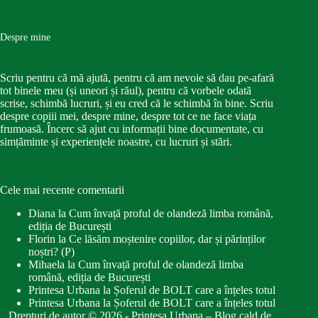
Despre mine
Scriu pentru că mă ajută, pentru că am nevoie să dau pe-afară
tot binele meu (și uneori și răul), pentru că vorbele odată
scrise, schimbă lucruri, și eu cred că le schimbă în bine. Scriu
despre copiii mei, despre mine, despre tot ce ne face viața
frumoasă. Încerc să ajut cu informații bine documentate, cu
simțăminte și experiențele noastre, cu lucruri și stări.
Cele mai recente comentarii
Diana
la
Cum învață proful de olandeză limba română,
ediția de București
Florin
la
Ce lăsăm moștenire copiilor, dar și părinților
noștri? (P)
Mihaela
la
Cum învață proful de olandeză limba
română, ediția de București
Printesa Urbana
la
Șoferul de BOLT care a înțeles totul
Printesa Urbana
la
Șoferul de BOLT care a înțeles totul
Drepturi de autor © 2026 - Printesa Urbana – Blog cald de