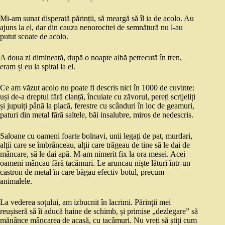
Mi-am sunat disperată părinții, să meargă să îl ia de acolo. Au
ajuns la el, dar din cauza nenorocitei de semnătură nu l-au
putut scoate de acolo.
A doua zi dimineață, după o noapte albă petrecută în tren,
eram și eu la spital la el.
Ce am văzut acolo nu poate fi descris nici în 1000 de cuvinte:
uși de-a dreptul fără clanță, încuiate cu zăvorul, pereți scrijeliți
și jupuiți până la placă, ferestre cu scânduri în loc de geamuri,
paturi din metal fără saltele, băi insalubre, miros de nedescris.
Saloane cu oameni foarte bolnavi, unii legați de pat, murdari,
alții care se îmbrânceau, alții care trăgeau de tine să le dai de
mâncare, să le dai apă. M-am nimerit fix la ora mesei. Acei
oameni mâncau fără tacâmuri. Le aruncau niște lături într-un
castron de metal în care băgau efectiv botul, precum
animalele.
La vederea soțului, am izbucnit în lacrimi. Părinții mei
reușiseră să îi aducă haine de schimb, și primise „dezlegare” să
mănânce mâncarea de acasă, cu tacâmuri. Nu vreți să știți cum