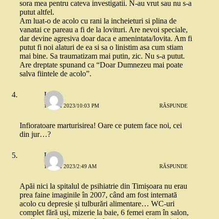
sora mea pentru cateva investigatii. N-au vrut sau nu s-a
putut altfel.
Am luat-o de acolo cu rani la incheieturi si plina de
vanatai ce pareau a fi de la lovituri. Are nevoi speciale,
dar devine agresiva doar daca e amenintata/lovita. Am fi
putut fi noi alaturi de ea si sa o linistim asa cum stiam
mai bine. Sa traumatizam mai putin, zic. Nu s-a putut.
Are dreptate spunand ca “Doar Dumnezeu mai poate
salva fiintele de acolo”.
Ioana
17 MAI 2023/10:03 PM
RĂSPUNDE
Infioratoare marturisirea! Oare ce putem face noi, cei
din jur…?
Liz
18 MAI 2023/2:49 AM
RĂSPUNDE
Apăi nici la spitalul de psihiatrie din Timișoara nu erau
prea faine imaginile în 2007, când am fost internată
acolo cu depresie și tulburări alimentare… WC-uri
complet fără uși, mizerie la baie, 6 femei eram în salon,