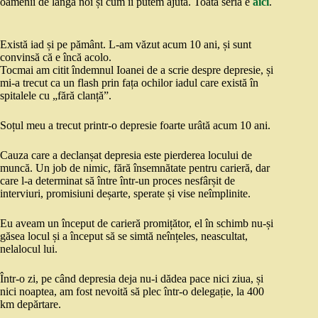
oamenii de lângă noi și cum îi putem ajuta. Toată seria e
aici
.
Există iad și pe pământ. L-am văzut acum 10 ani, și sunt
convinsă că e încă acolo.
Tocmai am citit îndemnul Ioanei de a scrie despre depresie, și
mi-a trecut ca un flash prin fața ochilor iadul care există în
spitalele cu „fără clanță”.
Soțul meu a trecut printr-o depresie foarte urâtă acum 10 ani.
Cauza care a declanșat depresia este pierderea locului de
muncă. Un job de nimic, fără însemnătate pentru carieră, dar
care l-a determinat să între într-un proces nesfârșit de
interviuri, promisiuni deșarte, sperate și vise neîmplinite.
Eu aveam un început de carieră promițător, el în schimb nu-și
găsea locul și a început să se simtă neînțeles, neascultat,
nelalocul lui.
Într-o zi, pe când depresia deja nu-i dădea pace nici ziua, și
nici noaptea, am fost nevoită să plec într-o delegație, la 400
km depărtare.