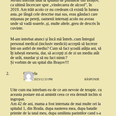
Mi-am internat tatăl la spitalul de psihiatrie din Brașov,
ca ultimă încercare spre „vindecarea de alcool”, în
2019. Am trăit acolo ce nu credeam că există în lumea
asta..pe lângă cele descrise mai sus, erau gândaci care
mișunau pe pereți, oamenii internați acolo nu aveau
unde să vadă soarele..și, multe altele..greu de descris în
cuvinte.
M-am intrebat atunci și încă mă întreb..cum întregul
personal medical (inclusiv medicii) acceptă să lucreze
într-un astfel de mediu? Cum să faci școală atâția ani, să
îți iubești meseria, dar, să accepți zi de zi un mediu atât
de urât, murdar și să nu faci nimic?
Și vorbim de un spital din Brașov!!!
Gabriela
17 MAI 2023/12:53 PM
RĂSPUNDE
Uite cum ma intrebam eu de ce am nevoie de terapie. cu
aceasta postare mi-ai amintit ceea ce era demult inchis si
ingropat.
Am 42 de ani, mama a fost internata de mai multe ori la
spitalul 1, din Braila. dupa nasterea mea, dupa bataile
primite de la tatal meu, dupa umilinta parintilor cand s-a