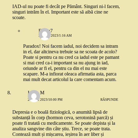
IAD-ul nu poate fi decât pe Pământ. Singuri ni-l facem,
singuri intrăm în el. Important este să aibă cine ne
scoate.
Elvira7
21 MAI 2023/1:16 AM
Paradox! Noi facem iadul, noi decidem sa intram
in el, dar altcineva trebuie sa ne scoata de acolo?
Poate si pentru ca nu cred ca iadul este pe pamant
si mai cred ca-i important sa nu ajung in iad,
oriunde ar fi el, pentru ca din el nu mai este
scapare. M-a infiorat oleaca afirmatia asta, parca
mai mult decat articolul la care comentam acum.
Iulian M
20 MAI 2023/10:00 PM
RĂSPUNDE
Depresia e o boală fiziologică, o anumită lipsă de
substanță în corp (hormon ceva, serotonină parcă) și
poate fi tratată cu medicamente. Se poate depista și la
analiza sangvine din câte știu. Trece, se poate trata.
Contează mult și mișcarea, ieșirea în aer liber și