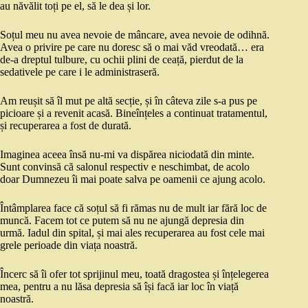
au năvălit toți pe el, să le dea și lor.
Soțul meu nu avea nevoie de mâncare, avea nevoie de odihnă.
Avea o privire pe care nu doresc să o mai văd vreodată… era
de-a dreptul tulbure, cu ochii plini de ceață, pierdut de la
sedativele pe care i le administraseră.
Am reușit să îl mut pe altă secție, și în câteva zile s-a pus pe
picioare și a revenit acasă. Bineînțeles a continuat tratamentul,
și recuperarea a fost de durată.
Imaginea aceea însă nu-mi va dispărea niciodată din minte.
Sunt convinsă că salonul respectiv e neschimbat, de acolo
doar Dumnezeu îi mai poate salva pe oamenii ce ajung acolo.
Întâmplarea face că soțul să fi rămas nu de mult iar fără loc de
muncă. Facem tot ce putem să nu ne ajungă depresia din
urmă. Iadul din spital, și mai ales recuperarea au fost cele mai
grele perioade din viața noastră.
Încerc să îi ofer tot sprijinul meu, toată dragostea și înțelegerea
mea, pentru a nu lăsa depresia să își facă iar loc în viață
noastră.