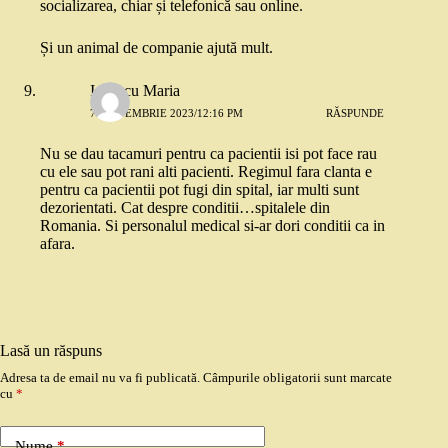
socializarea, chiar și telefonică sau online.
Și un animal de companie ajută mult.
Ionescu Maria
7 SEPTEMBRIE 2023/12:16 PM
RĂSPUNDE
Nu se dau tacamuri pentru ca pacientii isi pot face rau
cu ele sau pot rani alti pacienti. Regimul fara clanta e
pentru ca pacientii pot fugi din spital, iar multi sunt
dezorientati. Cat despre conditii…spitalele din
Romania. Si personalul medical si-ar dori conditii ca in
afara.
Lasă un răspuns
Adresa ta de email nu va fi publicată.
Câmpurile obligatorii sunt marcate
cu
*
Nume
*