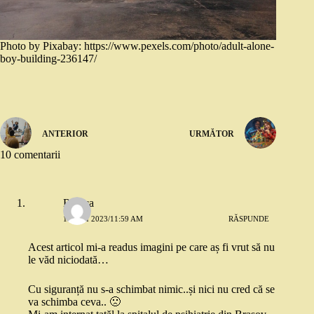
Photo by Pixabay: https://www.pexels.com/photo/adult-alone-
boy-building-236147/
ANTERIOR
URMĂTOR
10 comentarii
Raluca
17 MAI 2023/11:59 AM
RĂSPUNDE
Acest articol mi-a readus imagini pe care aș fi vrut să nu
le văd niciodată…
Cu siguranță nu s-a schimbat nimic..și nici nu cred că se
va schimba ceva.. 🙁