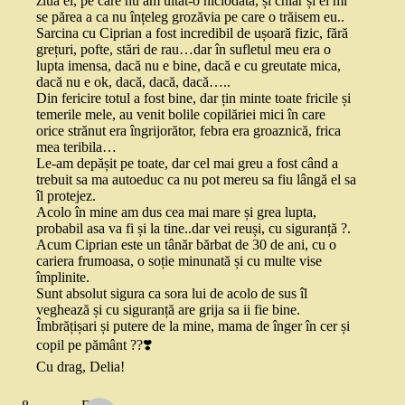
ziua ei, pe care nu am uitat-o niciodată, și chiar și ei mi
se părea a ca nu înțeleg grozăvia pe care o trăisem eu..
Sarcina cu Ciprian a fost incredibil de ușoară fizic, fără
grețuri, pofte, stări de rau…dar în sufletul meu era o
lupta imensa, dacă nu e bine, dacă e cu greutate mica,
dacă nu e ok, dacă, dacă, dacă…..
Din fericire totul a fost bine, dar țin minte toate fricile și
temerile mele, au venit bolile copilăriei mici în care
orice strănut era îngrijorător, febra era groaznică, frica
mea teribila…
Le-am depășit pe toate, dar cel mai greu a fost când a
trebuit sa ma autoeduc ca nu pot mereu sa fiu lângă el sa
îl protejez.
Acolo în mine am dus cea mai mare și grea lupta,
probabil asa va fi și la tine..dar vei reuși, cu siguranță ?.
Acum Ciprian este un tânăr bărbat de 30 de ani, cu o
cariera frumoasa, o soție minunată și cu multe vise
împlinite.
Sunt absolut sigura ca sora lui de acolo de sus îl
veghează și cu siguranță are grija sa ii fie bine.
Îmbrățișari și putere de la mine, mama de înger în cer și
copil pe pământ ??❣️
Cu drag, Delia!