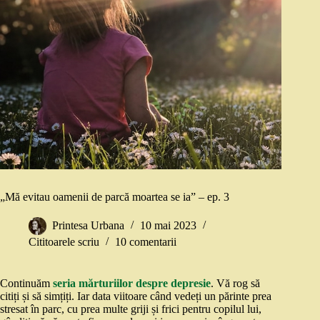
„Mă evitau oamenii de parcă moartea se ia” – ep. 3
Printesa Urbana
10 mai 2023
Cititoarele scriu
10 comentarii
Continuăm
seria mărturiilor despre depresie
. Vă rog să
citiți și să simțiți. Iar data viitoare când vedeți un părinte prea
stresat în parc, cu prea multe griji și frici pentru copilul lui,