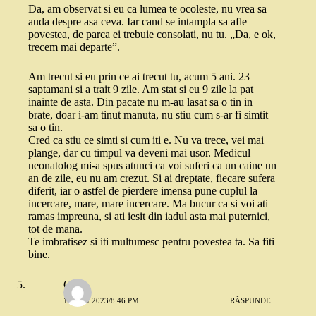
Da, am observat si eu ca lumea te ocoleste, nu vrea sa
auda despre asa ceva. Iar cand se intampla sa afle
povestea, de parca ei trebuie consolati, nu tu. „Da, e ok,
trecem mai departe”.
Am trecut si eu prin ce ai trecut tu, acum 5 ani. 23
saptamani si a trait 9 zile. Am stat si eu 9 zile la pat
inainte de asta. Din pacate nu m-au lasat sa o tin in
brate, doar i-am tinut manuta, nu stiu cum s-ar fi simtit
sa o tin.
Cred ca stiu ce simti si cum iti e. Nu va trece, vei mai
plange, dar cu timpul va deveni mai usor. Medicul
neonatolog mi-a spus atunci ca voi suferi ca un caine un
an de zile, eu nu am crezut. Si ai dreptate, fiecare sufera
diferit, iar o astfel de pierdere imensa pune cuplul la
incercare, mare, mare incercare. Ma bucur ca si voi ati
ramas impreuna, si ati iesit din iadul asta mai puternici,
tot de mana.
Te imbratisez si iti multumesc pentru povestea ta. Sa fiti
bine.
Oana
10 MAI 2023/8:46 PM
RĂSPUNDE