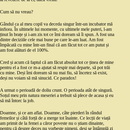
Cum să nu vreau?
Gândul ca al meu copil va deceda singur într-un incubator mă
infiora. În ultimele lui momente, cu ultimele mele puteri, l-am
ținut în brațe și i-am zis tot ce îmi doream să îi spun. A fost una
dintre deciziile cele mai bune pe care le-am luat. Am fost
împăcată cu mine într-un final că am făcut tot ce am putut și
am fost alături de el 100%.
Cred și acum că faptul că am făcut absolut tot ce ținea de mine
pentru el a fost ce m-a ajutat să respir mai departe, să pot trăi
cu mine. Deși îmi doream să nu mai fiu, să încetez să exist,
deși nu voiam să mă sinucid. Ce paradox!
A urmat o perioadă de doliu crunt. O perioada atât de singură.
Soțul meu prin natura meseriei a trebuit să plece de acasa și eu
să mă întorc la job.
Doamne, și ce am aflat. Doamne, câte pierderi în rândul
femeilor și câtă forță de a merge tot înainte. Ce lecții de viață
am primit de la femei a căror poveste nu o știam dinainte,
pentru că despre deces nu vorbește nimeni, deși se întâmplă zi