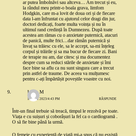
ar putea îmbolnăvi sau altceva… Am trecut și eu,
la rândul meu printr-o boala grava, limfom
Hodgkin, care m-a lovit de doua ori și de fiecare
data l-am înfruntat cu ajutorul celor dragi din jur,
doctori dedicați, foarte multa voința și nu în
ultimul rand credință în Dumnezeu. După toate
acestea am rămas cu o anxietate puternică, atacuri
de panică, multe frici…dar rămân puternică și
învaț sa trăiesc cu ele, sa le accept, sa-mi înțeleg
corpul și trăirile și sa ma bucur de fiecare zi. Bani
de terapie nu am, dar citesc și ma documentez
despre cum sa reduci stările de anxietate și îmi
face bine sa aflu ca nu sunt singura care a trecut
prin astfel de traume. De aceea va mulțumesc
pentru c-ați împărtășit poveștile voastre cu noi.
Iulian M
19 MAI 2023/4:43 PM
RĂSPUNDE
Într-un final trebuie să treacă, timpul le rezolvă pe toate.
Viața e cu suișuri și coborâșuri la fel ca o cardiogramă .
O să fie bine până la urmă.
O femeie cu experiență de viață mi-a spus că nu esxistă