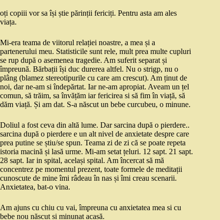
oți copiii vor sa își știe părinții fericiți. Pentru asta am ales
viața.
Mi-era teama de viitorul relației noastre, a mea și a
partenerului meu. Statisticile sunt rele, mult prea multe cupluri
se rup după o asemenea tragedie. Am suferit separat și
împreună. Bărbații își duc durerea altfel. Nu o strigp, nu o
plâng (blamez stereotipurile cu care am crescut). Am ținut de
noi, dar ne-am si îndepărtat. Iar ne-am apropiat. Aveam un țel
comun, să trăim, sa învățăm iar fericirea si să fim în viață, să
dăm viață. Și am dat. S-a născut un bebe curcubeu, o minune.
Doliul a fost ceva din altă lume. Dar sarcina după o pierdere..
sarcina după o pierdere e un alt nivel de anxietate despre care
prea putine se știu/se spun. Teama zi de zi că se poate repeta
istoria macină și lasă urme. Mi-am setat țeluri. 12 sapt. 21 sapt.
28 sapt. Iar in spital, același spital. Am încercat să mă
concentrez pe momentul prezent, toate formele de meditații
cunoscute de mine îmi râdeau în nas și îmi creau scenarii.
Anxietatea, bat-o vina.
Am ajuns cu chiu cu vai, împreuna cu anxietatea mea si cu
bebe nou născut si minunat acasă.