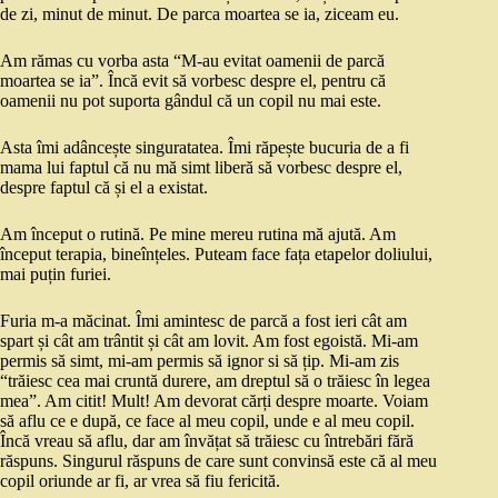
de zi, minut de minut. De parca moartea se ia, ziceam eu.
Am rămas cu vorba asta “M-au evitat oamenii de parcă
moartea se ia”. Încă evit să vorbesc despre el, pentru că
oamenii nu pot suporta gândul că un copil nu mai este.
Asta îmi adâncește singuratatea. Îmi răpește bucuria de a fi
mama lui faptul că nu mă simt liberă să vorbesc despre el,
despre faptul că și el a existat.
Am început o rutină. Pe mine mereu rutina mă ajută. Am
început terapia, bineînțeles. Puteam face fața etapelor doliului,
mai puțin furiei.
Furia m-a măcinat. Îmi amintesc de parcă a fost ieri cât am
spart și cât am trântit și cât am lovit. Am fost egoistă. Mi-am
permis să simt, mi-am permis să ignor si să țip. Mi-am zis
“trăiesc cea mai cruntă durere, am dreptul să o trăiesc în legea
mea”. Am citit! Mult! Am devorat cărți despre moarte. Voiam
să aflu ce e după, ce face al meu copil, unde e al meu copil.
Încă vreau să aflu, dar am învățat să trăiesc cu întrebări fără
răspuns. Singurul răspuns de care sunt convinsă este că al meu
copil oriunde ar fi, ar vrea să fiu fericită.