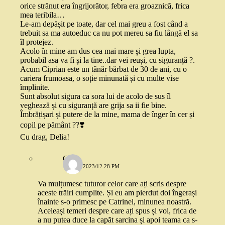
orice strănut era îngrijorător, febra era groaznică, frica
mea teribila…
Le-am depășit pe toate, dar cel mai greu a fost când a
trebuit sa ma autoeduc ca nu pot mereu sa fiu lângă el sa
îl protejez.
Acolo în mine am dus cea mai mare și grea lupta,
probabil asa va fi și la tine..dar vei reuși, cu siguranță ?.
Acum Ciprian este un tânăr bărbat de 30 de ani, cu o
cariera frumoasa, o soție minunată și cu multe vise
împlinite.
Sunt absolut sigura ca sora lui de acolo de sus îl
veghează și cu siguranță are grija sa ii fie bine.
Îmbrățișari și putere de la mine, mama de înger în cer și
copil pe pământ ??❣️
Cu drag, Delia!
Cris
11 MAI 2023/12:28 PM
Va mulțumesc tuturor celor care ați scris despre
aceste trăiri cumplite. Și eu am pierdut doi îngerași
înainte s-o primesc pe Catrinel, minunea noastră.
Aceleași temeri despre care ați spus și voi, frica de
a nu putea duce la capăt sarcina și apoi teama ca s-