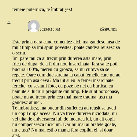
femeie puternica, te îmbrățișez!
Anne
10 MAI 2023/8:10 PM
RĂSPUNDE
Este prima oara cand comentez aici, ma gandesc insa de
mult timp sa imi spun povestea, poate candva reusesc sa
o scriu.
Imi pare rau ca ai trecut prin durerea asta mare, prin
frica de dupa, de a fi din nou insarcinata, fara sa te poti
bucura 100%, mereu cu groaza, sa nu cumva sa se
repete. Oare cum duc sarcina la capat femeile care nu au
trecut prin asa ceva? Ma uit si eu la femei insarcinate
fericite, cu sesiuni foto, cu poze pe net cu burtica, cu
hainute si lucruri pregatite din timp. Ele sunt norocoase,
poate nu au trecut prin cea mai mare trauma, asa ma
gandesc atunci.
Te imbratisez, ma bucur din suflet ca ati reusit sa aveti
un copil dupa aceea. Nu va trece durerea niciodata, nu
vei uita de aniversarea lui, de moartea lui, un alt copil
nu compenseaza nicicum. Dar nu mai ai bratele goale,
nu e asa? Nu mai esti o mama fara copilul ei, si doar
atat.