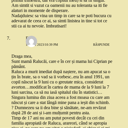
primul trimestru, dar era copilul meu) si sa fii singur.
Am simtit si vazut ca oamenii nu au toleranta sa iti fie
alaturi in momente de disperare.
Nadajduiesc sa vina un timp in care sa te poti bucura cu
adevarat de ceea ce ai, sa simti linistea in tine si tot ce
stii ca ai tu nevoie. Imbratisari!
Delia
10 MAI 2023/10:39 PM
RĂSPUNDE
Draga mea,
Sunt mamă Ralucăi, care e în cer și mama lui Ciprian pe
pământ.
Raluca a murit imediat după naștere, nu am apucat sa o
țin în brate, sa o vad sa ii vorbesc..era în anul 1991, un
copil născut la 9 luni cu o greutate mica, considerat
avorton…modificat în cartea de mama de la 9 luni la 7
luni sarcina, ca să nu iasă spitalul rău în statistici…
Singura lumina din ziua aceea a fost moasa cu care am
născut și care a stat lângă mine pana a ieșit din schimb.
? Dumnezeu sa ii dea bine și sănătate, ne-am revăzut
după 28 de ani și i-am mulțumit pentru asta.
Timp de 17 ani nu am putut povesti decât cu cei din
familia apropiată de Raluca, arareori, când se apropia