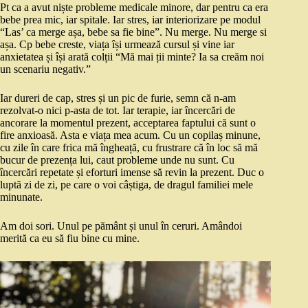
Pt ca a avut niște probleme medicale minore, dar pentru ca era
bebe prea mic, iar spitale. Iar stres, iar interiorizare pe modul
“Las’ ca merge așa, bebe sa fie bine”. Nu merge. Nu merge si
așa. Cp bebe creste, viața își urmează cursul și vine iar
anxietatea și își arată colții “Mă mai ții minte? Ia sa creăm noi
un scenariu negativ.”
Iar dureri de cap, stres și un pic de furie, semn că n-am
rezolvat-o nici p-asta de tot. Iar terapie, iar încercări de
ancorare la momentul prezent, acceptarea faptului că sunt o
fire anxioasă. Asta e viața mea acum. Cu un copilaș minune,
cu zile în care frica mă îngheață, cu frustrare că în loc să mă
bucur de prezența lui, caut probleme unde nu sunt. Cu
încercări repetate și eforturi imense să revin la prezent. Duc o
luptă zi de zi, pe care o voi câștiga, de dragul familiei mele
minunate.
Am doi sori. Unul pe pământ și unul în ceruri. Amândoi
merită ca eu să fiu bine cu mine.