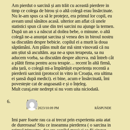
Am pierdut o sarcină și am trăit cu această pierdere in
timp ce colega de birou și o altă colegă erau însărcinate.
Nu le-am spus ca să le protejez, era primul lor copil, eu
aveam unul sănătos acasă. ulterior am aflat că unele
statistici spun că une din trei sarcini nu ajunge la termen.
După un an s a născut al doilea bebe, o minune. o altă
colegă ne-a anunțat sarcina și venea des in biroul nostru
sa discutăm despre bebicie. copilul ei a murit la doua
săptămâni. Am plâns mult dar mă simt vinovată că nu
am știut să ascultăm. așa ne-a spus terapeuta, sa nu
aducem vorba, sa discutăm despre altceva. mă întreb cât
a plătit firma pentru acea terapie… recent în altă firmă,
alta țară, o colegă mi-a împărtășit experiența recentă a
pierderii sarcinii (protocol in vitro in Croația, era ultima
ei șansă după medici). ei bine, acum e însărcinată, îmi
povestește cat de angoasată e și o înțeleg.
Mult curaj,este nedrept si nu vom uita niciodată.
Alexa
10 MAI 2023/10:09 PM
RĂSPUNDE
Imi pare foarte rau ca ai trecut prin experienta asta atat
de dureroasa! Stiu ce inseamna pierderea ( o sarcina in