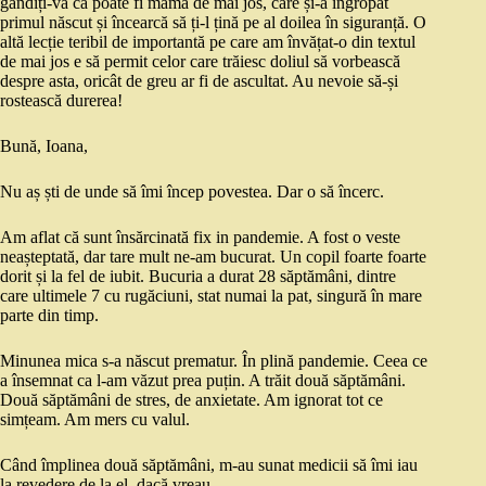
gândiți-vă că poate fi mama de mai jos, care și-a îngropat
primul născut și încearcă să ți-l țină pe al doilea în siguranță. O
altă lecție teribil de importantă pe care am învățat-o din textul
de mai jos e să permit celor care trăiesc doliul să vorbească
despre asta, oricât de greu ar fi de ascultat. Au nevoie să-și
rostească durerea!
Bună, Ioana,
Nu aș ști de unde să îmi încep povestea. Dar o să încerc.
Am aflat că sunt însărcinată fix in pandemie. A fost o veste
neașteptată, dar tare mult ne-am bucurat. Un copil foarte foarte
dorit și la fel de iubit. Bucuria a durat 28 săptămâni, dintre
care ultimele 7 cu rugăciuni, stat numai la pat, singură în mare
parte din timp.
Minunea mica s-a născut prematur. În plină pandemie. Ceea ce
a însemnat ca l-am văzut prea puțin. A trăit două săptămâni.
Două săptămâni de stres, de anxietate. Am ignorat tot ce
simțeam. Am mers cu valul.
Când împlinea două săptămâni, m-au sunat medicii să îmi iau
la revedere de la el, dacă vreau.