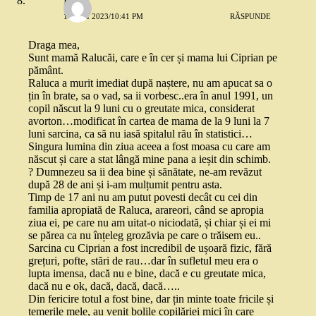
Delia
10 MAI 2023/10:41 PM
RĂSPUNDE
Draga mea,
Sunt mamă Ralucăi, care e în cer și mama lui Ciprian pe
pământ.
Raluca a murit imediat după naștere, nu am apucat sa o
țin în brate, sa o vad, sa ii vorbesc..era în anul 1991, un
copil născut la 9 luni cu o greutate mica, considerat
avorton…modificat în cartea de mama de la 9 luni la 7
luni sarcina, ca să nu iasă spitalul rău în statistici…
Singura lumina din ziua aceea a fost moasa cu care am
născut și care a stat lângă mine pana a ieșit din schimb.
? Dumnezeu sa ii dea bine și sănătate, ne-am revăzut
după 28 de ani și i-am mulțumit pentru asta.
Timp de 17 ani nu am putut povesti decât cu cei din
familia apropiată de Raluca, arareori, când se apropia
ziua ei, pe care nu am uitat-o niciodată, și chiar și ei mi
se părea ca nu înțeleg grozăvia pe care o trăisem eu..
Sarcina cu Ciprian a fost incredibil de ușoară fizic, fără
grețuri, pofte, stări de rau…dar în sufletul meu era o
lupta imensa, dacă nu e bine, dacă e cu greutate mica,
dacă nu e ok, dacă, dacă, dacă…..
Din fericire totul a fost bine, dar țin minte toate fricile și
temerile mele, au venit bolile copilăriei mici în care