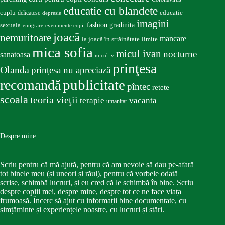
educatie cu blandete
educatie
cuplu
delicatese
depresie
imagini
fashion
gradinita
sexuala
emigrare
evenimente copii
joacă
nemuritoare
mancare
la joacă în străinătate
limite
mica sofia
micul ivan
nocturne
sanatoasa
micul iv
prinţesa
Olanda
prinţesa nu apreciază
publicitate
recomandă
pîntec
retete
scoala
teoria vieţii
terapie
vacanta
umanitar
Despre mine
Scriu pentru că mă ajută, pentru că am nevoie să dau pe-afară
tot binele meu (și uneori și răul), pentru că vorbele odată
scrise, schimbă lucruri, și eu cred că le schimbă în bine. Scriu
despre copiii mei, despre mine, despre tot ce ne face viața
frumoasă. Încerc să ajut cu informații bine documentate, cu
simțăminte și experiențele noastre, cu lucruri și stări.