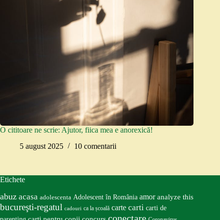
O cititoare ne scrie: Ajutor, fiica mea e anorexică!
5 august 2025
10 comentarii
Etichete
abuz
acasa
amor
Adolescent în România
analyze this
adolescenta
bucureşti-regatul
carte
carti
carti de
ca la școală
cadouri
conectare
carti pentru copii
concurs
parenting
Coronavirus