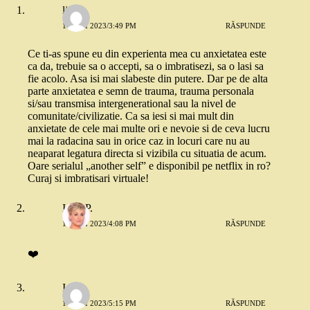
little
10 MAI 2023/3:49 PM
RĂSPUNDE
Ce ti-as spune eu din experienta mea cu anxietatea este
ca da, trebuie sa o accepti, sa o imbratisezi, sa o lasi sa
fie acolo. Asa isi mai slabeste din putere. Dar pe de alta
parte anxietatea e semn de trauma, trauma personala
si/sau transmisa intergenerational sau la nivel de
comunitate/civilizatie. Ca sa iesi si mai mult din
anxietate de cele mai multe ori e nevoie si de ceva lucru
mai la radacina sau in orice caz in locuri care nu au
neaparat legatura directa si vizibila cu situatia de acum.
Oare serialul „another self” e disponibil pe netflix in ro?
Curaj si imbratisari virtuale!
Irina P.
10 MAI 2023/4:08 PM
RĂSPUNDE
❤️
Ioana
10 MAI 2023/5:15 PM
RĂSPUNDE