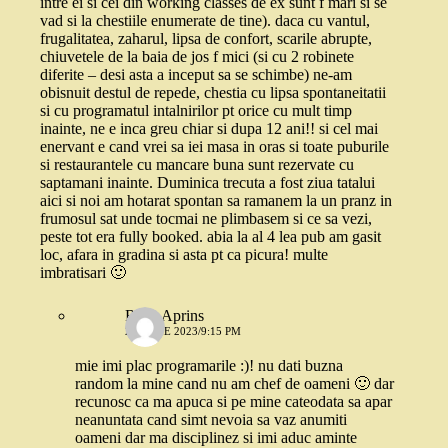
intre ei si cei din working classes de ex sunt f mari si se
vad si la chestiile enumerate de tine). daca cu vantul,
frugalitatea, zaharul, lipsa de confort, scarile abrupte,
chiuvetele de la baia de jos f mici (si cu 2 robinete
diferite – desi asta a inceput sa se schimbe) ne-am
obisnuit destul de repede, chestia cu lipsa spontaneitatii
si cu programatul intalnirilor pt orice cu mult timp
inainte, ne e inca greu chiar si dupa 12 ani!! si cel mai
enervant e cand vrei sa iei masa in oras si toate puburile
si restaurantele cu mancare buna sunt rezervate cu
saptamani inainte. Duminica trecuta a fost ziua tatalui
aici si noi am hotarat spontan sa ramanem la un pranz in
frumosul sat unde tocmai ne plimbasem si ce sa vezi,
peste tot era fully booked. abia la al 4 lea pub am gasit
loc, afara in gradina si asta pt ca picura! multe
imbratisari 🙂
Rosu Aprins
26 IUNIE 2023/9:15 PM
mie imi plac programarile :)! nu dati buzna
random la mine cand nu am chef de oameni 🙂 dar
recunosc ca ma apuca si pe mine cateodata sa apar
neanuntata cand simt nevoia sa vaz anumiti
oameni dar ma disciplinez si imi aduc aminte