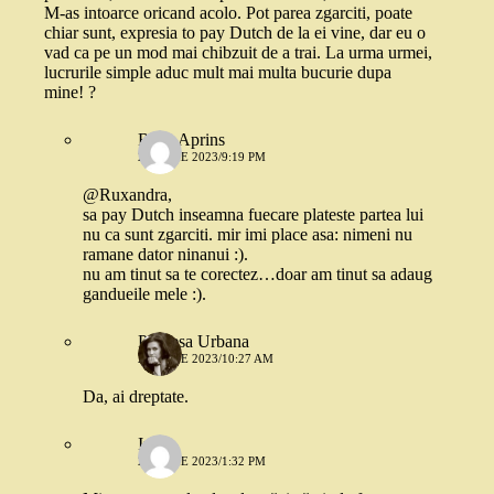
M-as intoarce oricand acolo. Pot parea zgarciti, poate
chiar sunt, expresia to pay Dutch de la ei vine, dar eu o
vad ca pe un mod mai chibzuit de a trai. La urma urmei,
lucrurile simple aduc mult mai multa bucurie dupa
mine! ?
Rosu Aprins
26 IUNIE 2023/9:19 PM
@Ruxandra,
sa pay Dutch inseamna fuecare plateste partea lui
nu ca sunt zgarciti. mir imi place asa: nimeni nu
ramane dator ninanui :).
nu am tinut sa te corectez…doar am tinut sa adaug
gandueile mele :).
Printesa Urbana
27 IUNIE 2023/10:27 AM
Da, ai dreptate.
Irina
27 IUNIE 2023/1:32 PM