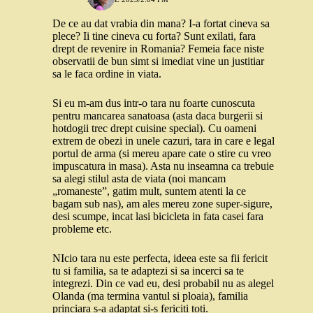
De ce au dat vrabia din mana? I-a fortat cineva sa
plece? Ii tine cineva cu forta? Sunt exilati, fara
drept de revenire in Romania? Femeia face niste
observatii de bun simt si imediat vine un justitiar
sa le faca ordine in viata.
Si eu m-am dus intr-o tara nu foarte cunoscuta
pentru mancarea sanatoasa (asta daca burgerii si
hotdogii trec drept cuisine special). Cu oameni
extrem de obezi in unele cazuri, tara in care e legal
portul de arma (si mereu apare cate o stire cu vreo
impuscatura in masa). Asta nu inseamna ca trebuie
sa alegi stilul asta de viata (noi mancam
„romaneste”, gatim mult, suntem atenti la ce
bagam sub nas), am ales mereu zone super-sigure,
desi scumpe, incat lasi bicicleta in fata casei fara
probleme etc.
NIcio tara nu este perfecta, ideea este sa fii fericit
tu si familia, sa te adaptezi si sa incerci sa te
integrezi. Din ce vad eu, desi probabil nu as alegel
Olanda (ma termina vantul si ploaia), familia
princiara s-a adaptat si-s fericiti toti.