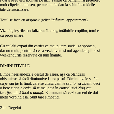
Foarte greu ești spontan pe aici. Pentru că oamenii își prețuiesc
mult clipele de niksen, pe care nu le dau la schimb cu ideile
tale de socializare.
Totul se face cu afspraak (adică întâlnire, appointment).
Vizitele, ieșirile, socializarea în oraș, întâlnirile copiilor, totul e
cu programare!
Cu ceilalți expați din cartier ce mai putem socializa spontan,
dar nu mult, pentru că ce sa vezi, avem și noi agendele pline și
weekendurile rezervate cu luni înainte.
DIMINUTIVELE
Limba neerlandeză e destul de aspră, așa că olandezii
obișnuiesc să facă diminutive la tot pasul. Diminutivele se fac
cu
je
sau
tje
la final, care se citesc cam
ie
sau
io
, să zicem, deci
o bere e
een biertje
, să te mai dată în carusel zici
Nog een
keertje
, adică
încă o datuță
. E amuzant să vezi oameni de doi
metri vorbind așa. Sunt tare simpatici.
Ziua Regelui