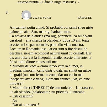
castron/cratiță. (Câinele linge resturile). ?
Anne
27 IUNIE 2023/11:00 AM
RĂSPUNDE
Am zambit putin citind. Si probabil voi primi si eu niste
palme pe aici. Sau, ma rog, barbatu-meu.
Ca nevasta de olandez (ma rog, partenera, ca nu ne-am
casatorit – alta chestie la olandezi), dupa 10 ani, toate
acestea mi se par normale, parte din viata noastra.
Locuim in Romania insa, iar eu sunt o fire destul de
deschisa, ne-am acomodat natural unul cu celalalt. Dar
da, am observat la inceputul relatiei aceste diferente, la
fel si multi dintre cunoscutii mei.
* Mirosul de vaca – eram intr-o vara la ai mei, in
gradina, mancam, cand dintr-o data am simtit un miros
de grajd (nu sunt ferme in zona, dar un vecin mai
indepartat avea o vaca). Barbatul spune: „Ah, ce bine
miroase!”
* Modul direct (DIRECT) de comunicare – la terasa cu
un alt olandez (colaborator, nu prieten), il intreaba:
– Esti casatorit?
– Nu
– Dar ai o prietena?