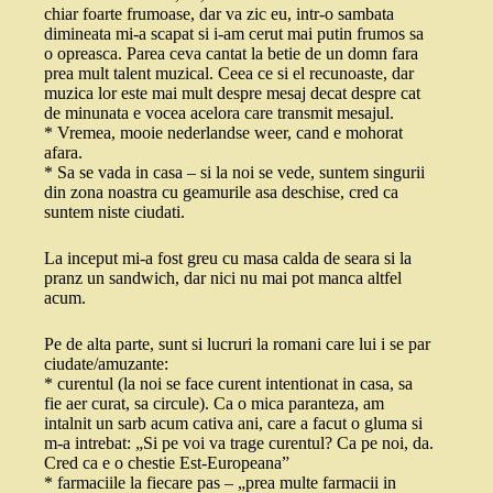
chiar foarte frumoase, dar va zic eu, intr-o sambata
dimineata mi-a scapat si i-am cerut mai putin frumos sa
o opreasca. Parea ceva cantat la betie de un domn fara
prea mult talent muzical. Ceea ce si el recunoaste, dar
muzica lor este mai mult despre mesaj decat despre cat
de minunata e vocea acelora care transmit mesajul.
* Vremea, mooie nederlandse weer, cand e mohorat
afara.
* Sa se vada in casa – si la noi se vede, suntem singurii
din zona noastra cu geamurile asa deschise, cred ca
suntem niste ciudati.
La inceput mi-a fost greu cu masa calda de seara si la
pranz un sandwich, dar nici nu mai pot manca altfel
acum.
Pe de alta parte, sunt si lucruri la romani care lui i se par
ciudate/amuzante:
* curentul (la noi se face curent intentionat in casa, sa
fie aer curat, sa circule). Ca o mica paranteza, am
intalnit un sarb acum cativa ani, care a facut o gluma si
m-a intrebat: „Si pe voi va trage curentul? Ca pe noi, da.
Cred ca e o chestie Est-Europeana”
* farmaciile la fiecare pas – „prea multe farmacii in