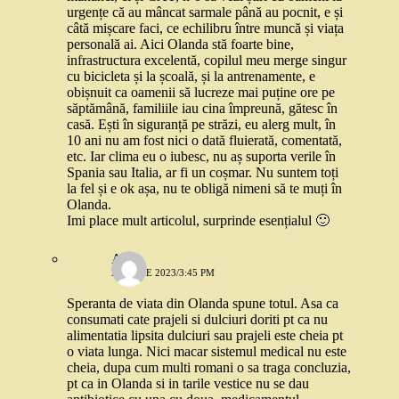
urgențe că au mâncat sarmale până au pocnit, e și
câtă mișcare faci, ce echilibru între muncă și viața
personală ai. Aici Olanda stă foarte bine,
infrastructura excelentă, copilul meu merge singur
cu bicicleta și la școală, și la antrenamente, e
obișnuit ca oamenii să lucreze mai puține ore pe
săptămână, familiile iau cina împreună, gătesc în
casă. Ești în siguranță pe străzi, eu alerg mult, în
10 ani nu am fost nici o dată fluierată, comentată,
etc. Iar clima eu o iubesc, nu aș suporta verile în
Spania sau Italia, ar fi un coșmar. Nu suntem toți
la fel și e ok așa, nu te obligă nimeni să te muți în
Olanda.
Imi place mult articolul, surprinde esențialul 🙂
Angi
26 IUNIE 2023/3:45 PM
Speranta de viata din Olanda spune totul. Asa ca
consumati cate prajeli si dulciuri doriti pt ca nu
alimentatia lipsita dulciuri sau prajeli este cheia pt
o viata lunga. Nici macar sistemul medical nu este
cheia, dupa cum multi romani o sa traga concluzia,
pt ca in Olanda si in tarile vestice nu se dau