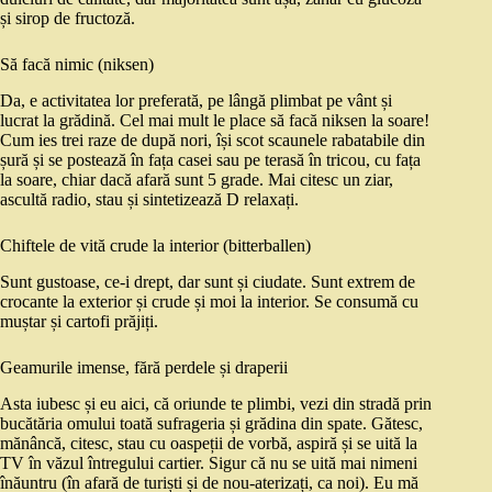
și sirop de fructoză.
Să facă nimic (niksen)
Da, e activitatea lor preferată, pe lângă plimbat pe vânt și
lucrat la grădină. Cel mai mult le place să facă niksen la soare!
Cum ies trei raze de după nori, își scot scaunele rabatabile din
șură și se postează în fața casei sau pe terasă în tricou, cu fața
la soare, chiar dacă afară sunt 5 grade. Mai citesc un ziar,
ascultă radio, stau și sintetizează D relaxați.
Chiftele de vită crude la interior (bitterballen)
Sunt gustoase, ce-i drept, dar sunt și ciudate. Sunt extrem de
crocante la exterior și crude și moi la interior. Se consumă cu
muștar și cartofi prăjiți.
Geamurile imense, fără perdele și draperii
Asta iubesc și eu aici, că oriunde te plimbi, vezi din stradă prin
bucătăria omului toată sufrageria și grădina din spate. Gătesc,
mănâncă, citesc, stau cu oaspeții de vorbă, aspiră și se uită la
TV în văzul întregului cartier. Sigur că nu se uită mai nimeni
înăuntru (în afară de turiști și de nou-aterizați, ca noi). Eu mă