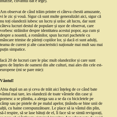
întârzie, cuvântul dat e lege).
Am observat de când trăim printre ei câteva chestii amuzante,
vi le zic și vouă. Sigur că sunt multe generalizări aici, sigur că
nu toți olandezii iubesc un lucru și urăsc alt lucru, dar sunt
câteva lucruri destul de populare și ușor de observat, care
vorbesc străinilor despre identitatea acestui popor, așa cum și
despre a noastră, a românilor, spun lucruri pachetele cu
mâncare trimise de părinți copiilor lor, și dacă ei sunt adulți,
teama de curent și alte caracteristici naționale mai mult sau mai
puțin simpatice.
Iacă 20 de lucruri care le plac mult olandezilor și care sunt
greu de înțeles de oameni din alte culturi, mai ales din cele est-
europene (mi se pare mie):
Vântul!
Abia după un an și ceva de trăit aici înțeleg de ce când bate
vântul mai tare, ies olandezii de toate vârstele din case și
pornesc a se plimba, a alerga sau a se da cu bicicletele pe
câmp sau pe pistele de pe malul apelor, ținându-se bine unii de
alții, cu haine corespunzătoare. Le place să ia vântul din plin,
să-l respire, să se lase bătuți de el, îi face să se simtă revigorați,