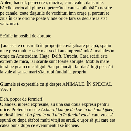
Aoleu, haosul, petrecerea, muzica, carnavalul, dansurile,
bărcile portocalii pline cu petrecăreți care se plimbă în neștire
pe canale, toate târgurile de vechituri îmn orașe și parcuri (e
ziua în care oricine poate vinde orice fără să declare la stat
vânzarea).
Scările imposibil de abrupte
Țara asta e construită în proporție covârșitoare pe apă, spațiu
nu e prea mult, casele mai vechi au amprentă mică, mai ales în
orașe ca Amsterdam, Haga, Delft, Utrecht. Casa scării este
extrem de mică, iar scările sunt foarte abrupte. Mobila mare
intră pe geam cu cârligul. Sau pe bucăți. Iar dacă fugi pe scări
la vale ai șanse mari să-ți rupi fundul la propriu.
Glumele și expresiile cu și despre ANIMALE, ÎN SPECIAL
VACI
Deh, popor de fermieri!
Olandezi iubesc expresiile, au una sau două expresii pentru
orice. Preferata mea e
Achteraf kun je de koe in de kont kijken
,
tradusă literal:
La final te poți uita în fundul vacii
, care vrea să
spună cu după război mulți viteji se arată, e ușor să știi care era
calea bună după ce evenimentul se încheie.