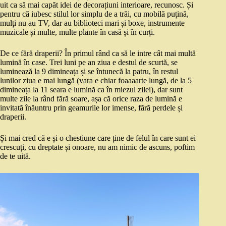
uit ca să mai capăt idei de decorațiuni interioare, recunosc. Și
pentru că iubesc stilul lor simplu de a trăi, cu mobilă puțină,
mulți nu au TV, dar au biblioteci mari și boxe, instrumente
muzicale și multe, multe plante în casă și în curți.
De ce fără draperii? În primul rând ca să le intre cât mai multă
lumină în case. Trei luni pe an ziua e destul de scurtă, se
luminează la 9 dimineața și se întunecă la patru, în restul
lunilor ziua e mai lungă (vara e chiar foaaaarte lungă, de la 5
dimineața la 11 seara e lumină ca în miezul zilei), dar sunt
multe zile la rând fără soare, așa că orice raza de lumină e
invitată înăuntru prin geamurile lor imense, fără perdele și
draperii.
Și mai cred că e și o chestiune care ține de felul în care sunt ei
crescuți, cu dreptate și onoare, nu am nimic de ascuns, poftim
de te uită.