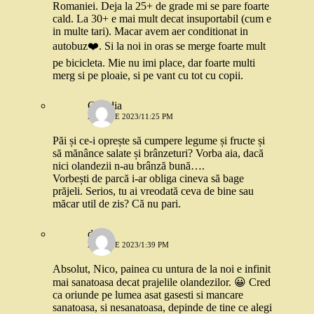
Romaniei. Deja la 25+ de grade mi se pare foarte
cald. La 30+ e mai mult decat insuportabil (cum e
in multe tari). Macar avem aer conditionat in
autobuz❤️. Si la noi in oras se merge foarte mult
pe bicicleta. Mie nu imi place, dar foarte multi
merg si pe ploaie, si pe vant cu tot cu copii.
Claudia
26 IUNIE 2023/11:25 PM
Păi și ce-i oprește să cumpere legume și fructe și
să mănânce salate și brânzeturi? Vorba aia, dacă
nici olandezii n-au brânză bună….
Vorbești de parcă i-ar obliga cineva să bage
prăjeli. Serios, tu ai vreodată ceva de bine sau
măcar util de zis? Că nu pari.
deea
29 IUNIE 2023/1:39 PM
Absolut, Nico, painea cu untura de la noi e infinit
mai sanatoasa decat prajelile olandezilor. 😀 Cred
ca oriunde pe lumea asat gasesti si mancare
sanatoasa, si nesanatoasa, depinde de tine ce alegi