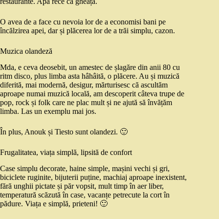
restaurante. Apă rece ca gheața.
O avea de a face cu nevoia lor de a economisi bani pe
încălzirea apei, dar și plăcerea lor de a trăi simplu, cazon.
Muzica olandeză
Mda, e ceva deosebit, un amestec de șlagăre din anii 80 cu
ritm disco, plus limba asta hâhâită, o plăcere. Au și muzică
diferită, mai modernă, desigur, mărturisesc că ascultăm
aproape numai muzică locală, am descoperit câteva trupe de
pop, rock și folk care ne plac mult și ne ajută să învățăm
limba. Las un exemplu mai jos.
În plus, Anouk și Tiesto sunt olandezi. 🙂
Frugalitatea, viața simplă, lipsită de confort
Case simplu decorate, haine simple, mașini vechi și gri,
biciclete ruginite, bijuterii puține, machiaj aproape inexistent,
fără unghii pictate și păr vopsit, mult timp în aer liber,
temperatură scăzută în case, vacanțe petrecute la cort în
pădure. Viața e simplă, prieteni! 🙂