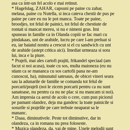
asa ca intr-un fel acolo e mai retinut.
* Hagelslag, ZAHAR, capsuni pe paine cu zahar,
melasa, paine cu Nutella, si inca cateva chestii de pus pe
paine pe care eu nu le pot manca. Toate pe paine,
broodjes, tot felul de painici, tot felul de chestiute de
rontait si mancat mereu, si nu e nimeni gras. Imi
spuneau in familie ca in Olanda copiii se fac mari cu
pindakaas, unt de arahide, lucru pe care l-am preluat si
eu, iar baiatul nostru a crescut si el cu sandwich cu unt
de arahide (astept critica aici). Imediat urmeaza si sora
lui, inca e la piure.
* Prajeli, mai ales cartofi prajiti, frikandel speciaal (am
facut si noi acasa), toate cu sos, multa maioneza (eu nu
stiam ca se mananca cu sos cartofii pana ne-am
cunoscut, ha), minunatul satesaus, de obicei vineri seara
sau la adunarile de familie se comanda tot felul de
porcarii/prajeli (noi le zicem porcarii pentru ca nu sunt
sanatoase, nu pentru ca nu ne plac si nu mancam si noi).
Am impresia ca aerul de acolo o cere, cum pun piciorul
pe pamant olandez, deja ma gandesc la toate painicile si
sosurile si prajelile pe care trebuie neaparat sa le
mananc.
* Daaa, diminutivele. Peste tot diminutive, dar in
olandeza, ca in romana nu prea foloseste.
* Muzica olandeza, da, vai de mine. Unele melodii sunt