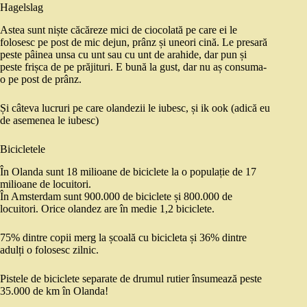
Hagelslag
Astea sunt niște căcăreze mici de ciocolată pe care ei le
folosesc pe post de mic dejun, prânz și uneori cină. Le presară
peste pâinea unsa cu unt sau cu unt de arahide, dar pun și
peste frișca de pe prăjituri. E bună la gust, dar nu aș consuma-
o pe post de prânz.
Și câteva lucruri pe care olandezii le iubesc, și ik ook (adică eu
de asemenea le iubesc)
Bicicletele
În Olanda sunt 18 milioane de biciclete la o populație de 17
milioane de locuitori.
În Amsterdam sunt 900.000 de biciclete și 800.000 de
locuitori. Orice olandez are în medie 1,2 biciclete.
75% dintre copii merg la școală cu bicicleta și 36% dintre
adulți o folosesc zilnic.
Pistele de biciclete separate de drumul rutier însumează peste
35.000 de km în Olanda!