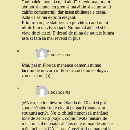
”animalele mor, aia e, iti altul”. Crede-ma, m-am
abtinut si atunci cu greu si ma abtin si acum sa iti
calific comentariul, dar insensibilitatea e crasa.
Asta ca sa ma exprim elegant.
Prin urmare, te sfatuiesc ca pe viitor, cand nu ai
nimic bun de zis, sa taci. Nu numai aici, ci si in
viata de zi cu zi. E destul de plina de rautate lumea
asta si fara sa mai reversi in plus.
Cristiana
26 IUNIE 2023/2:59 PM
Mai, pai in Florida mananca oamenii numai
lacrimi de unicorn in flori de zucchini ecologic,
zau daca nu :)))
D.
26 IUNIE 2023/3:21 PM
@Nico, eu locuiesc în Olanda de 10 ani și pot
spune că sigur nu e cioară pe gard (poate sunt
strugurii acri?). Nu te obligă nimeni să mănânci
tone de zahăr și prăjeli, copiii învață măsura de
mici, un stil de viață sănătos nu e numai despre ce
mănânci, ci și CÂT, n-o să vezi știri cu oameni la