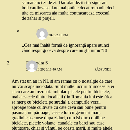
sa mananci zi de zi. Dar olandezii stiu sigur au
boli cardiovasculare mai putine decat romanii, deci
uite ca miscarea aia multa contracareaza excesul
de zahar si prajeli.
Dana
3 IULIE 2023/2:06 PM
,,Cea mai înaltă formă de ignoranță apare atunci
când respingi ceva despre care nu știi nimic”!!!
Ruxandra S
26 IUNIE 2023/10:40 AM
RĂSPUNDE
Am stat un an in NL si am ramas cu o nostalgie de care
nu voi scapa niciodata. Sunt multe lucruri frumoase la ei
si cu care am rezonat. Imi plac pistele pentru biciclete,
mai ales cele dintre localitati ( in Romania imi este frica
sa merg cu bicicleta pe strada! ), campurile verzi,
aproape toate cultivate cu cate ceva sau bune pentru
pasunat, nu pârloage, casele lor cu geamuri mari,
gradinile ascunse dupa ziduri, cum isi duc copiii pe
biciclete, pietele volante, canalele cu barci sau case
plutitoare, chiar si vântul pe coasta marii, si multe altele.