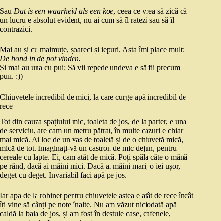
Sau
Dat is een waarheid als een koe
, ceea ce vrea să zică că
un lucru e absolut evident, nu ai cum să îl ratezi sau să îl
contrazici.
Mai au și cu maimuțe, șoareci și iepuri. Asta îmi place mult:
De hond in de pot vinden.
Și mai au una cu pui: Să vii repede undeva e să fii precum
puii. :))
Chiuvetele incredibil de mici, la care curge apă incredibil de
rece
Tot din cauza spațiului mic, toaleta de jos, de la parter, e una
de serviciu, are cam un metru pătrat, în multe cazuri e chiar
mai mică. Ai loc de un vas de toaletă și de o chiuvetă mică,
mică de tot. Imaginați-vă un castron de mic dejun, pentru
cereale cu lapte. Ei, cam atât de mică. Poți spăla câte o mână
pe rând, dacă ai mâini mici. Dacă ai mâini mari, o iei ușor,
deget cu deget. Invariabil faci apă pe jos.
Iar apa de la robinet pentru chiuvetele astea e atât de rece încât
îți vine să cânți pe note înalte. Nu am văzut niciodată apă
caldă la baia de jos, și am fost în destule case, cafenele,