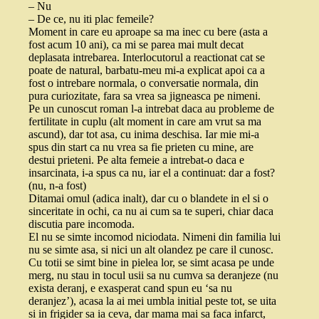
– Nu
– De ce, nu iti plac femeile?
Moment in care eu aproape sa ma inec cu bere (asta a
fost acum 10 ani), ca mi se parea mai mult decat
deplasata intrebarea. Interlocutorul a reactionat cat se
poate de natural, barbatu-meu mi-a explicat apoi ca a
fost o intrebare normala, o conversatie normala, din
pura curiozitate, fara sa vrea sa jigneasca pe nimeni.
Pe un cunoscut roman l-a intrebat daca au probleme de
fertilitate in cuplu (alt moment in care am vrut sa ma
ascund), dar tot asa, cu inima deschisa. Iar mie mi-a
spus din start ca nu vrea sa fie prieten cu mine, are
destui prieteni. Pe alta femeie a intrebat-o daca e
insarcinata, i-a spus ca nu, iar el a continuat: dar a fost?
(nu, n-a fost)
Ditamai omul (adica inalt), dar cu o blandete in el si o
sinceritate in ochi, ca nu ai cum sa te superi, chiar daca
discutia pare incomoda.
El nu se simte incomod niciodata. Nimeni din familia lui
nu se simte asa, si nici un alt olandez pe care il cunosc.
Cu totii se simt bine in pielea lor, se simt acasa pe unde
merg, nu stau in tocul usii sa nu cumva sa deranjeze (nu
exista deranj, e exasperat cand spun eu ‘sa nu
deranjez’), acasa la ai mei umbla initial peste tot, se uita
si in frigider sa ia ceva, dar mama mai sa faca infarct,