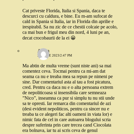
Cat priveste Florida, Italia si Spania, daca te
descurci cu caldura, e bine. Eu m-am sufocat de
cald in Spania si Italia, iar in Florida din aprilie e
irespirabil. Sa nu zic de ce chestii colcaie pe acolo,
ca mai bun e frigul meu din nord, 4 luni pe an,
decat crocobaurii de la ei 😀
Andra
26 IUNIE 2023/2:47 PM
Ma abtin de multa vreme (sunt niste ani) sa mai
comentez ceva. Tocmai pentru ca mi-am dat
seama ca nu e treaba mea sa repun pe nimeni pe
sine. Dar comentariul asta al tau a fost picatura,
cred. Pentru ca daca nu e o alta persoana extrem
de nepoliticoasa si insensibila care semneaza
”Nico”, inseamna ca pur si simplu tu nu stii unde
sa te opresti. Iar remarca din comentariul de azi
(desi evident nepoliticos, pentru ca sincer nu e
treaba ta ce alegeri fac alti oameni in viata lor) e
nimic fata de cel in care autoarea blogului scria
despre suferinta prin care trecea cand Ciocolata
era bolnava, iar tu ai scris ceva de genul