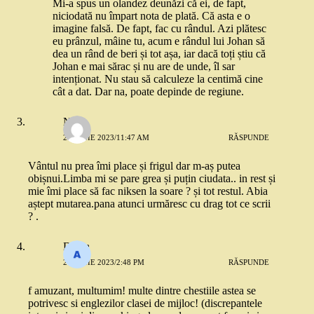
Mi-a spus un olandez deunăzi că ei, de fapt,
niciodată nu împart nota de plată. Că asta e o
imagine falsă. De fapt, fac cu rândul. Azi plătesc
eu prânzul, mâine tu, acum e rândul lui Johan să
dea un rând de beri și tot așa, iar dacă toți știu că
Johan e mai sărac și nu are de unde, îl sar
intenționat. Nu stau să calculeze la centimă cine
cât a dat. Dar na, poate depinde de regiune.
Niko
26 IUNIE 2023/11:47 AM
RĂSPUNDE
Vântul nu prea îmi place și frigul dar m-aș putea
obișnui.Limba mi se pare grea și puțin ciudata.. in rest și
mie îmi place să fac niksen la soare ? și tot restul. Abia
aștept mutarea.pana atunci urmăresc cu drag tot ce scrii
? .
Diana
26 IUNIE 2023/2:48 PM
RĂSPUNDE
f amuzant, multumim! multe dintre chestiile astea se
potrivesc si englezilor clasei de mijloc! (discrepantele