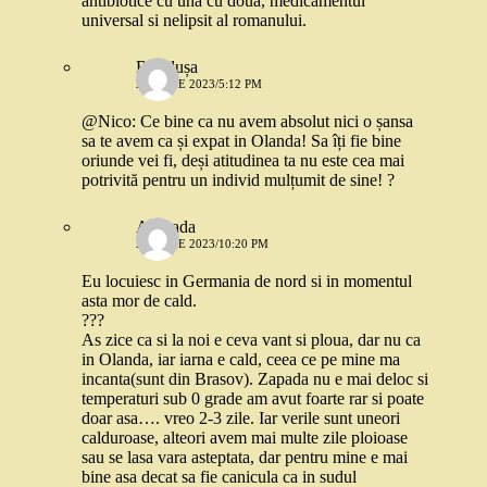
antibiotice cu una cu doua, medicamentul
universal si nelipsit al romanului.
Brîndușa
26 IUNIE 2023/5:12 PM
@Nico: Ce bine ca nu avem absolut nici o șansa
sa te avem ca și expat in Olanda! Sa îți fie bine
oriunde vei fi, deși atitudinea ta nu este cea mai
potrivită pentru un individ mulțumit de sine! ?
Andrada
26 IUNIE 2023/10:20 PM
Eu locuiesc in Germania de nord si in momentul
asta mor de cald.
???
As zice ca si la noi e ceva vant si ploua, dar nu ca
in Olanda, iar iarna e cald, ceea ce pe mine ma
incanta(sunt din Brasov). Zapada nu e mai deloc si
temperaturi sub 0 grade am avut foarte rar si poate
doar asa…. vreo 2-3 zile. Iar verile sunt uneori
calduroase, alteori avem mai multe zile ploioase
sau se lasa vara asteptata, dar pentru mine e mai
bine asa decat sa fie canicula ca in sudul