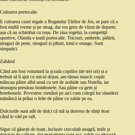
Culoarea portocalie
E culoarea casei regale a Regatului Țărilor de Jos, se pare că a
fost multă vreme și pe steag, dar era greu de văzut de departe,
așa că au schimbat cu roșu. De ziua regelui, la competiții
sportive, Olanda e toată portocalie. Tricouri, umbrele, pălării,
șiraguri de pene, steaguri și pături, totul e orange. Sunt
simpatici.
Zahărul
Când am fost voluntară la școala copiilor (de trei ori) și a
trebuit să îi ajut cu micul dejun, am rămas mască: copiii
mâncau pâine albă unsă cu unt de arahide sau Nutella, iar
deasupra presărau bombonele. Sau pâine cu gem și
bombonele. Povestesc românii pe aici cum colegii lor olandezi
mănâncă la prânz o felie de pâine cu zahăr pe ea.
Dulciurile sunt atât de dulci că mă ia durerea de dinți doar
când le văd pe raft.
Sigur că găsești de toate, inclusiv ciocolată neagră, trufe și
dulciuri de calitate, dar majoritatea sunt așa, zahăr cu glucoză