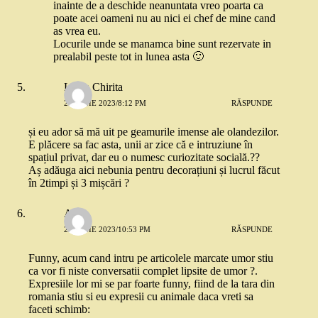
inainte de a deschide neanuntata vreo poarta ca
poate acei oameni nu au nici ei chef de mine cand
as vrea eu.
Locurile unde se manamca bine sunt rezervate in
prealabil peste tot in lunea asta 🙂
Lucia Chirita
26 IUNIE 2023/8:12 PM
RĂSPUNDE
și eu ador să mă uit pe geamurile imense ale olandezilor.
E plăcere sa fac asta, unii ar zice că e intruziune în
spațiul privat, dar eu o numesc curiozitate socială.??
Aș adăuga aici nebunia pentru decorațiuni și lucrul făcut
în 2timpi și 3 mișcări ?
Anca
26 IUNIE 2023/10:53 PM
RĂSPUNDE
Funny, acum cand intru pe articolele marcate umor stiu
ca vor fi niste conversatii complet lipsite de umor ?.
Expresiile lor mi se par foarte funny, fiind de la tara din
romania stiu si eu expresii cu animale daca vreti sa
faceti schimb: