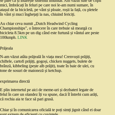
se pare că și întărește sistemul imunitar. Am văzut sute de copii
mici, îmbrăcați în feluri pe care noi le-am numi sumare, în
atașul de la bicicletă, pe vânt și ploaie, roșii la față, cu pletele
în vânt și muci înghețați la nas, chiuind fericiți.
Au chiar ceva numit „Dutch Headwind Cycling
Championships”, o întrecere în care trebuie să meargă cu
bicicleta 8.5km pe un dig când este furtună și vântul are peste
100kmph.
LINK
Prăjeala
N-am văzut atâta prăjeală în viața mea! Crenvuști prăjiți,
chiftele, cartofi prăjiți, gogoși, chicken nuggets, bulete de
brânză, kibbeling (pește alb prăjit), toate în baie de ulei, cu
tone de sosuri de maioneză și ketchup.
exprimarea directă
E plin internetul pe aici de meme-uri și dezbateri legate de
felul în care un olandez îți va spune, dacă îl întrebi cum arăți,
că rochia aia te face să pari grasă.
Chiar și în comunicarea oficială te poți simți jignit când ei doar
sunt extrem de eficienți cu cuvintele.