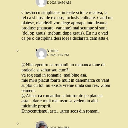
26 IUNIE 2023/10:50 AM
Chestia cu simplitatea in toate si tot e relativa, la
fel ca si lipsa de excese, inclusiv culinare. Cand nu
platesc, olandezii vor alege aproape intotdeauna
produse (mancare, variante) mai scumpe si sunt
`dol op gratis` (nebuni dupa gratis). Eu nu o vad
ca pe o disciplina desi ideea declarata cam asta e.
Rosu Aprins
26 IUNIE 2023/1:47 PM
@Niico:pentru ca romanii nu mananca tone de
prajeala si zahar sau cum?!
va rog stati in romania, mai bine asa.
mie mi-a placut foarte mult in danemarca cu vant
si.ploi cu tot: nu exista vreme urata sau rea…doar
oameni.
@Alina: ca romanilor si tuturor de pe planeta
asta…dar e mult mai usor sa vedem in altii
micimile proprii.
Etnocentrismul asta…greu scos din romani.
dojo
26 IUNIE 2023/2:04 PM