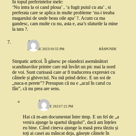
In topul preferintelor mele:
‘Nu intra la oi cand ploua’ , ‘a fugit puiul cu ata’ , si
preferata care se aplica in multe probleme ‘nu-i treaba
magarului de unde beau oile apa’ ?. Acum ca ma
gandesc, cam multe cu nu, asta e, asa’s sfaturile la mine
la tara ?.
Aqua
26 IUNIE 2023/10:55 PM
RĂSPUNDE
Simpatic articol. Îi găsesc pe olandezi asemănători
scandinavilor printre care mă învârt un pic mai la nord
de voi. Sunt curioasă care ar fi traducerea expresiei cu
câinele și ghiveciul. Nu mă prind deloc. E un soi de
„nuca-n perete”? Presupun că nu e „acul în carul cu
fân”, că nu prea are sens.
Aqua
27 IUNIE 2023/7:22 PM
Hai că m-am documentat între timp. E un fel de „a
veni/a ajunge la spartul târgului”, dacă am înțeles
eu bine. Când cineva ajunge la masă prea târziu și
toți ai casei au mâncat deja, găsește câinele în