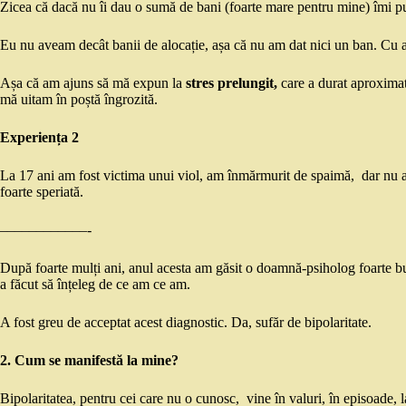
Zicea că dacă nu îi dau o sumă de bani (foarte mare pentru mine) îmi pu
Eu nu aveam decât banii de alocație, așa că nu am dat nici un ban. Cu 
Așa că am ajuns să mă expun la
stres prelungit,
care a durat aproxima
mă uitam în poștă îngrozită.
Experiența 2
La 17 ani am fost victima unui viol, am înmărmurit de spaimă, dar nu a
foarte speriată.
––––––––––––-
După foarte mulți ani, anul acesta am găsit o doamnă-psiholog foarte bu
a făcut să înțeleg de ce am ce am.
A fost greu de acceptat acest diagnostic. Da, sufăr de bipolaritate.
2. Cum se manifestă la mine?
Bipolaritatea, pentru cei care nu o cunosc, vine în valuri, în episoade, l