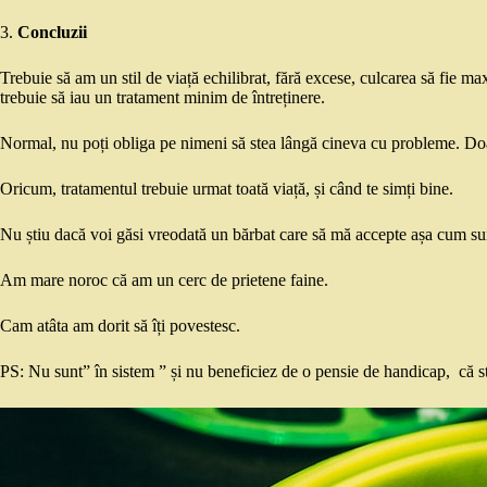
3.
Concluzii
Trebuie să am un stil de viață echilibrat, fără excese, culcarea să fie m
trebuie să iau un tratament minim de întreținere.
Normal, nu poți obliga pe nimeni să stea lângă cineva cu probleme. Doa
Oricum, tratamentul trebuie urmat toată viață, și când te simți bine.
Nu știu dacă voi găsi vreodată un bărbat care să mă accepte așa cum su
Am mare noroc că am un cerc de prietene faine.
Cam atâta am dorit să îți povestesc.
PS: Nu sunt” în sistem ” și nu beneficiez de o pensie de handicap, că st