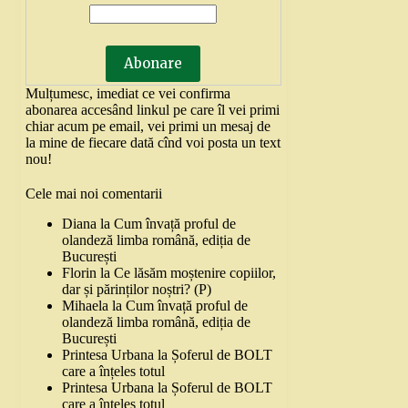
Mulțumesc, imediat ce vei confirma
abonarea accesând linkul pe care îl vei primi
chiar acum pe email, vei primi un mesaj de
la mine de fiecare dată cînd voi posta un text
nou!
Cele mai noi comentarii
Diana
la
Cum învață proful de
olandeză limba română, ediția de
București
Florin
la
Ce lăsăm moștenire copiilor,
dar și părinților noștri? (P)
Mihaela
la
Cum învață proful de
olandeză limba română, ediția de
București
Printesa Urbana
la
Șoferul de BOLT
care a înțeles totul
Printesa Urbana
la
Șoferul de BOLT
care a înțeles totul