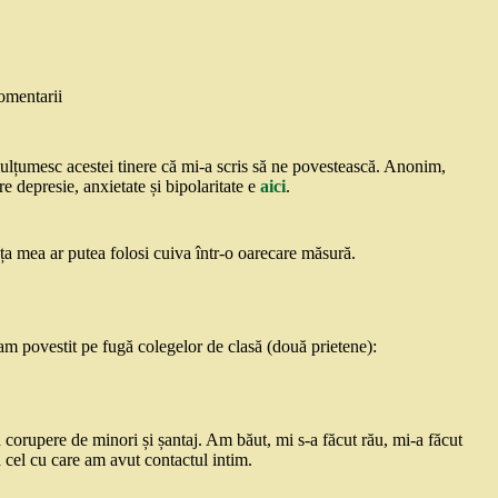
omentarii
i mulțumesc acestei tinere că mi-a scris să ne povestească. Anonim,
re depresie, anxietate și bipolaritate e
aici
.
nța mea ar putea folosi cuiva într-o oarecare măsură.
am povestit pe fugă colegelor de clasă (două prietene):
corupere de minori și șantaj. Am băut, mi s-a făcut rău, mi-a făcut
a cel cu care am avut contactul intim.