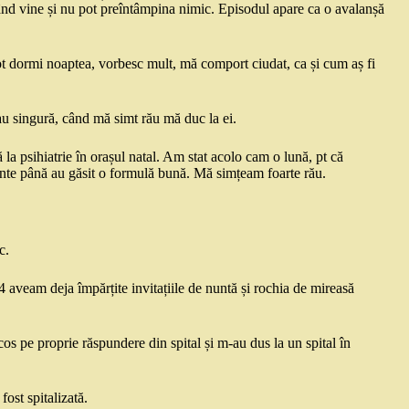
când vine și nu pot preîntâmpina nimic. Episodul apare ca o avalanșă
pot dormi noaptea, vorbesc mult, mă comport ciudat, ca și cum aș fi
u singură, când mă simt rău mă duc la ei.
 la psihiatrie în orașul natal. Am stat acolo cam o lună, pt că
ente până au găsit o formulă bună. Mă simțeam foarte rău.
c.
4 aveam deja împărțite invitațiile de nuntă și rochia de mireasă
scos pe proprie răspundere din spital și m-au dus la un spital în
fost spitalizată.