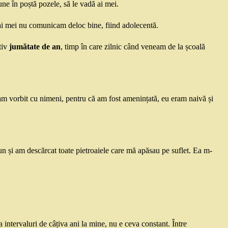
ne în poștă pozele, să le vadă ai mei.
ai mei nu comunicam deloc bine, fiind adolecentă.
tiv
jumătate de an
, timp în care zilnic când veneam de la școală
m vorbit cu nimeni, pentru că am fost amenințată, eu eram naivă și
n și am descărcat toate pietroaiele care mă apăsau pe suflet. Ea m-
a intervaluri de câțiva ani la mine, nu e ceva constant. Între