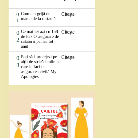
0
Cum am grijă de
Citește
mama de la distanță
1
0
Ce mai iei azi cu 158
Citește
de lei? O asigurare de
2
călătorii pentru tot
anul!
0
Poți să-i protejezi pe
Citește
alții de stricăciunile pe
3
care le faci tu –
asigurarea civilă My
Apologies