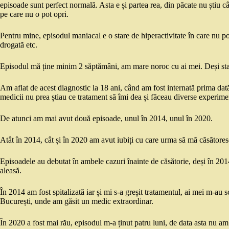
episoade sunt perfect normală. Asta e și partea rea, din păcate nu știu 
pe care nu o pot opri.
Pentru mine, episodul maniacal e o stare de hiperactivitate în care nu 
drogată etc.
Episodul mă ține minim 2 săptămâni, am mare noroc cu ai mei. Deși sta
Am aflat de acest diagnostic la 18 ani, când am fost internată prima dată
medicii nu prea știau ce tratament să îmi dea și făceau diverse experim
De atunci am mai avut două episoade, unul în 2014, unul în 2020.
Atât în 2014, cât și în 2020 am avut iubiți cu care urma să mă căsătores
Episoadele au debutat în ambele cazuri înainte de căsătorie, deși în 201
aleasă.
În 2014 am fost spitalizată iar și mi s-a greșit tratamentul, ai mei m-au 
București, unde am găsit un medic extraordinar.
În 2020 a fost mai rău, episodul m-a ținut patru luni, de data asta nu am 