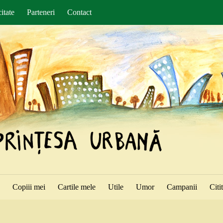
itate
Parteneri
Contact
ă
Copiii mei
Cartile mele
Utile
Umor
Campanii
Citi