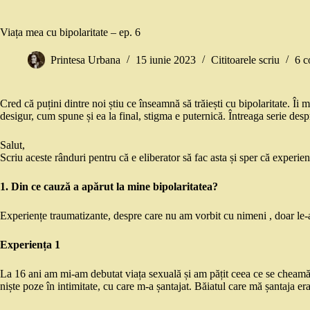
Viața mea cu bipolaritate – ep. 6
Printesa Urbana
15 iunie 2023
Cititoarele scriu
6 c
Cred că puțini dintre noi știu ce înseamnă să trăiești cu bipolaritate. Î
desigur, cum spune și ea la final, stigma e puternică. Întreaga serie desp
Salut,
Scriu aceste rânduri pentru că e eliberator să fac asta și sper că experie
1. Din ce cauză a apărut la mine bipolaritatea?
Experiențe traumatizante, despre care nu am vorbit cu nimeni , doar le-
Experiența 1
La 16 ani am mi-am debutat viața sexuală și am pățit ceea ce se cheamă 
niște poze în intimitate, cu care m-a șantajat. Băiatul care mă șantaja er