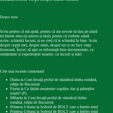
Despre mine
Scriu pentru că mă ajută, pentru că am nevoie să dau pe-afară
tot binele meu (și uneori și răul), pentru că vorbele odată
scrise, schimbă lucruri, și eu cred că le schimbă în bine. Scriu
despre copiii mei, despre mine, despre tot ce ne face viața
frumoasă. Încerc să ajut cu informații bine documentate, cu
simțăminte și experiențele noastre, cu lucruri și stări.
Cele mai recente comentarii
Diana
la
Cum învață proful de olandeză limba română,
ediția de București
Florin
la
Ce lăsăm moștenire copiilor, dar și părinților
noștri? (P)
Mihaela
la
Cum învață proful de olandeză limba
română, ediția de București
Printesa Urbana
la
Șoferul de BOLT care a înțeles totul
Printesa Urbana
la
Șoferul de BOLT care a înțeles totul