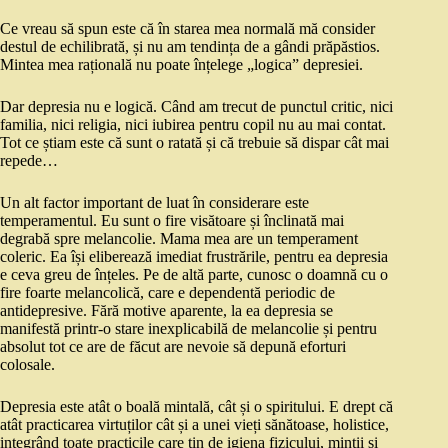
Ce vreau să spun este că în starea mea normală mă consider
destul de echilibrată, și nu am tendința de a gândi prăpăstios.
Mintea mea rațională nu poate înțelege „logica” depresiei.
Dar depresia nu e logică. Când am trecut de punctul critic, nici
familia, nici religia, nici iubirea pentru copil nu au mai contat.
Tot ce știam este că sunt o ratată și că trebuie să dispar cât mai
repede…
Un alt factor important de luat în considerare este
temperamentul. Eu sunt o fire visătoare și înclinată mai
degrabă spre melancolie. Mama mea are un temperament
coleric. Ea își eliberează imediat frustrările, pentru ea depresia
e ceva greu de înțeles. Pe de altă parte, cunosc o doamnă cu o
fire foarte melancolică, care e dependentă periodic de
antidepresive. Fără motive aparente, la ea depresia se
manifestă printr-o stare inexplicabilă de melancolie și pentru
absolut tot ce are de făcut are nevoie să depună eforturi
colosale.
Depresia este atât o boală mintală, cât și o spiritului. E drept că
atât practicarea virtuților cât și a unei vieți sănătoase, holistice,
integrând toate practicile care țin de igiena fizicului, minții și