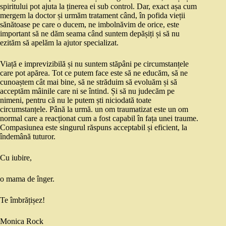
spiritului pot ajuta la ținerea ei sub control. Dar, exact așa cum
mergem la doctor și urmăm tratament când, în pofida vieții
sănătoase pe care o ducem, ne imbolnăvim de orice, este
important să ne dăm seama când suntem depășiți și să nu
ezităm să apelăm la ajutor specializat.
Viață e imprevizibilă și nu suntem stăpâni pe circumstanțele
care pot apărea. Tot ce putem face este să ne educăm, să ne
cunoaștem cât mai bine, să ne străduim să evoluăm și să
acceptăm mâinile care ni se întind. Și să nu judecăm pe
nimeni, pentru că nu le putem ști niciodată toate
circumstanțele. Până la urmă. un om traumatizat este un om
normal care a reacționat cum a fost capabil în fața unei traume.
Compasiunea este singurul răspuns acceptabil și eficient, la
îndemână tuturor.
Cu iubire,
o mama de înger.
Te îmbrățișez!
Monica Rock