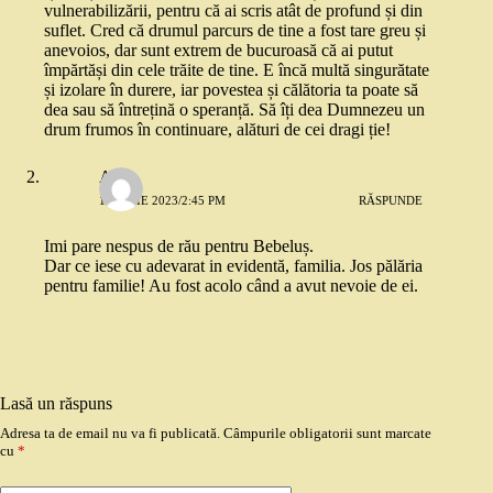
vulnerabilizării, pentru că ai scris atât de profund și din
suflet. Cred că drumul parcurs de tine a fost tare greu și
anevoios, dar sunt extrem de bucuroasă că ai putut
împărtăși din cele trăite de tine. E încă multă singurătate
și izolare în durere, iar povestea și călătoria ta poate să
dea sau să întrețină o speranță. Să îți dea Dumnezeu un
drum frumos în continuare, alături de cei dragi ție!
Anna
13 IULIE 2023/2:45 PM
RĂSPUNDE
Imi pare nespus de rău pentru Bebeluș.
Dar ce iese cu adevarat in evidentă, familia. Jos pălăria
pentru familie! Au fost acolo când a avut nevoie de ei.
Lasă un răspuns
Adresa ta de email nu va fi publicată.
Câmpurile obligatorii sunt marcate
cu
*