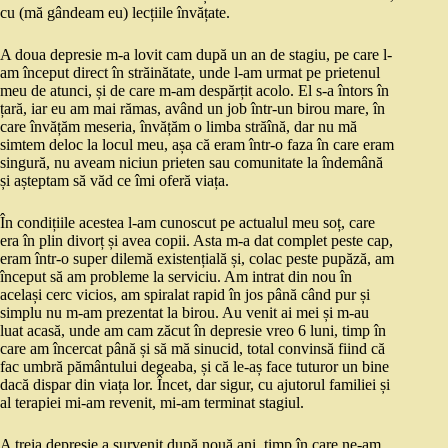
cu (mă gândeam eu) lecțiile învățate.
A doua depresie m-a lovit cam după un an de stagiu, pe care l-
am început direct în străinătate, unde l-am urmat pe prietenul
meu de atunci, și de care m-am despărțit acolo. El s-a întors în
țară, iar eu am mai rămas, având un job într-un birou mare, în
care învățăm meseria, învățăm o limba străînă, dar nu mă
simtem deloc la locul meu, așa că eram într-o faza în care eram
singură, nu aveam niciun prieten sau comunitate la îndemână
și așteptam să văd ce îmi oferă viața.
În condițiile acestea l-am cunoscut pe actualul meu soț, care
era în plin divorț și avea copii. Asta m-a dat complet peste cap,
eram într-o super dilemă existențială și, colac peste pupăză, am
început să am probleme la serviciu. Am intrat din nou în
același cerc vicios, am spiralat rapid în jos până când pur și
simplu nu m-am prezentat la birou. Au venit ai mei și m-au
luat acasă, unde am cam zăcut în depresie vreo 6 luni, timp în
care am încercat până și să mă sinucid, total convinsă fiind că
fac umbră pământului degeaba, și că le-aș face tuturor un bine
dacă dispar din viața lor. Încet, dar sigur, cu ajutorul familiei și
al terapiei mi-am revenit, mi-am terminat stagiul.
A treia depresie a survenit după nouă ani, timp în care ne-am