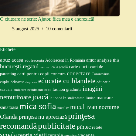
O cititoare ne scrie: Ajutor, fiica mea e anorexică!
5 august 2025
10 comentarii
Etichete
abuz
acasa
amor
Adolescent în România
analyze this
adolescenta
bucureşti-regatul
carte
carti
carti de
ca la școală
cadouri
conectare
carti pentru copii
concurs
parenting
Coronavirus
educatie cu blandete
educatie
cuplu
delicatese
depresie
imagini
fashion
gradinita
sexuala
emigrare
evenimente copii
joacă
nemuritoare
mancare
la joacă în străinătate
limite
mica sofia
micul ivan
nocturne
sanatoasa
micul iv
prinţesa
Olanda
prinţesa nu apreciază
publicitate
recomandă
pîntec
retete
scoala
teoria vieţii
terapie
vacanta
umanitar