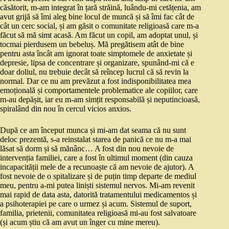
căsătorit, m-am integrat în țară străină, luându-mi cetățenia, am
avut grijă să îmi aleg bine locul de muncă și să îmi fac cât de
cât un cerc social, și am găsit o comunitate religioasă care m-a
făcut să mă simt acasă. Am făcut un copil, am adoptat unul, și
tocmai pierdusem un bebeluș. Mă pregătisem atât de bine
pentru asta încât am ignorat toate simptomele de anxietate și
depresie, lipsa de concentrare și organizare, spunând-mi că e
doar doliul, nu trebuie decât să reîncep lucrul că să revin la
normal. Dar ce nu am prevăzut a fost indisponibilitatea mea
emoțională și comportamentele problematice ale copiilor, care
m-au depășit, iar eu m-am simțit responsabilă și neputincioasă,
spiralând din nou în cercul vicios anxios.
După ce am început munca și mi-am dat seama că nu sunt
deloc prezentă, s-a reinstalat starea de panică ce nu m-a mai
lăsat să dorm și să mănânc… A fost din nou nevoie de
intervenția familiei, care a fost în ultimul moment (din cauza
incapacității mele de a recunoaște că am nevoie de ajutor). A
fost nevoie de o spitalizare și de puțin timp departe de mediul
meu, pentru a-mi putea liniști sistemul nervos. Mi-am revenit
mai rapid de data asta, datorită tratamentului medicamentos și
a psihoterapiei pe care o urmez și acum. Sistemul de suport,
familia, prietenii, comunitatea religioasă mi-au fost salvatoare
(și acum știu că am avut un înger cu mine mereu).