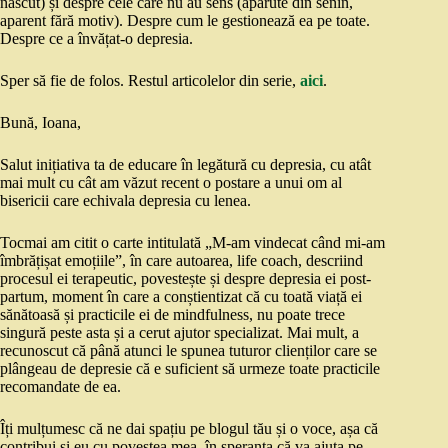
născut) și despre cele care nu au sens (apărute din senin,
aparent fără motiv). Despre cum le gestionează ea pe toate.
Despre ce a învățat-o depresia.
Sper să fie de folos. Restul articolelor din serie,
aici
.
Bună, Ioana,
Salut inițiativa ta de educare în legătură cu depresia, cu atât
mai mult cu cât am văzut recent o postare a unui om al
bisericii care echivala depresia cu lenea.
Tocmai am citit o carte intitulată „M-am vindecat când mi-am
îmbrățișat emoțiile”, în care autoarea, life coach, descriind
procesul ei terapeutic, povestește și despre depresia ei post-
partum, moment în care a conștientizat că cu toată viață ei
sănătoasă și practicile ei de mindfulness, nu poate trece
singură peste asta și a cerut ajutor specializat. Mai mult, a
recunoscut că până atunci le spunea tuturor clienților care se
plângeau de depresie că e suficient să urmeze toate practicile
recomandate de ea.
Îți mulțumesc că ne dai spațiu pe blogul tău și o voce, așa că
contribui și eu cu povestea mea, în speranța că va ajuta pe