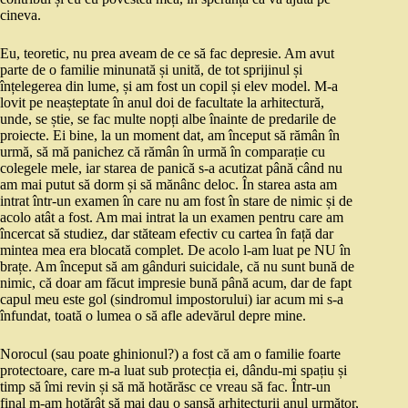
cineva.
Eu, teoretic, nu prea aveam de ce să fac depresie. Am avut
parte de o familie minunată și unită, de tot sprijinul și
înțelegerea din lume, și am fost un copil și elev model. M-a
lovit pe neașteptate în anul doi de facultate la arhitectură,
unde, se știe, se fac multe nopți albe înainte de predarile de
proiecte. Ei bine, la un moment dat, am început să rămân în
urmă, să mă panichez că rămân în urmă în comparație cu
colegele mele, iar starea de panică s-a acutizat până când nu
am mai putut să dorm și să mănânc deloc. În starea asta am
intrat într-un examen în care nu am fost în stare de nimic și de
acolo atât a fost. Am mai intrat la un examen pentru care am
încercat să studiez, dar stăteam efectiv cu cartea în față dar
mintea mea era blocată complet. De acolo l-am luat pe NU în
brațe. Am început să am gânduri suicidale, că nu sunt bună de
nimic, că doar am făcut impresie bună până acum, dar de fapt
capul meu este gol (sindromul impostorului) iar acum mi s-a
înfundat, toată o lumea o să afle adevărul depre mine.
Norocul (sau poate ghinionul?) a fost că am o familie foarte
protectoare, care m-a luat sub protecția ei, dându-mi spațiu și
timp să îmi revin și să mă hotărăsc ce vreau să fac. Într-un
final m-am hotărât să mai dau o șansă arhitecturii anul următor,