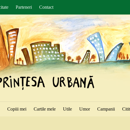
itate
Parteneri
Contact
ă
Copiii mei
Cartile mele
Utile
Umor
Campanii
Citi