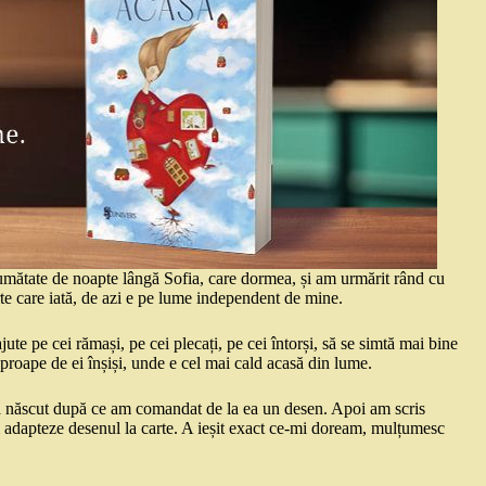
umătate de noapte lângă Sofia, care dormea, și am urmărit rând cu
te care iată, de azi e pe lume independent de mine.
ute pe cei rămași, pe cei plecați, pe cei întorși, să se simtă mai bine
aproape de ei înșiși, unde e cel mai cald acasă din lume.
-a născut după ce am comandat de la ea un desen. Apoi am scris
 adapteze desenul la carte. A ieșit exact ce-mi doream, mulțumesc