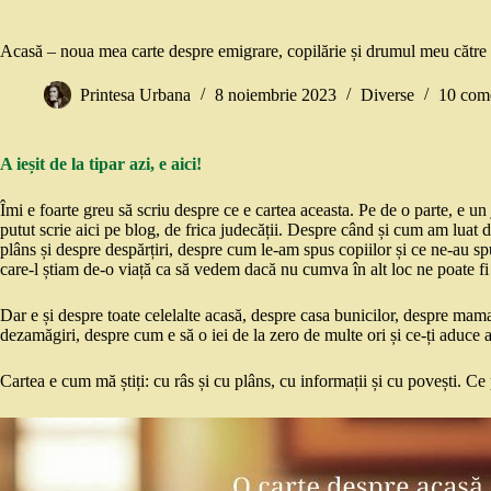
Acasă – noua mea carte despre emigrare, copilărie și drumul meu către
Printesa Urbana
8 noiembrie 2023
Diverse
10 come
A ieșit de la tipar azi, e aici!
Îmi e foarte greu să scriu despre ce e cartea aceasta. Pe de o parte, e un
putut scrie aici pe blog, de frica judecății. Despre când și cum am luat de
plâns și despre despărțiri, despre cum le-am spus copiilor și ce ne-au spu
care-l știam de-o viață ca să vedem dacă nu cumva în alt loc ne poate fi
Dar e și despre toate celelalte acasă, despre casa bunicilor, despre mama ș
dezamăgiri, despre cum e să o iei de la zero de multe ori și ce-ți aduce a
Cartea e cum mă știți: cu râs și cu plâns, cu informații și cu povești. 