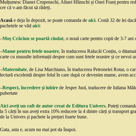
Mulțumesc Dianei Crupenschi, Alinei Hlinschi și Onei Franț pentru redac
cer că v-am făcut să râdeți.
Acasă
e deja în depozit, se poate comanda de
aici
. Costă 32 de lei dacă
pachetele se văd
aici
:
–
Moș Crăciun se poartă ciudat
, o nouă carte pentru copii de 3-7 ani
–
Mame pentru fetele noastre
, în traducerea Ralucăi Conțiu, o ditama
carte cu muuulte informații despre cum sunt fetele noastre și ce nevoi a
–
Maternitate
, de Lisa Marchiano, în traducerea Petronelei Rotar, o cart
lectură excelentă despre felul în care după ce devenim mame, avem acce
–
Respect, încredere și iubire
de Jesper Juul, traducere de Iuliana Măldă
pubertate
Aici aveți un raft de autor creat de Editura Univers.
Puteți comanda 
la 5 cărți în sus aveți extra 10% reducere la 4 dintre cărți și transport gr
de la Univers și pachete la prețuri foarte bune.
Gata, asta e, acum nu mai pot da înapoi.