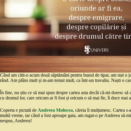
Când am citit-o acum două săptămâni pentru bunul de tipar, am stat o j
rând. Am plâns mult și m-am temut mult, ca într-un travaliu. Naști o car
În fine, nu știu ce să mai spun despre cartea asta decât că-mi doresc să aj
cu drumul lor, care oricum ar fi fost și oricum o să mai fie, îi duce mai 
Coperta e pictată de
Andreea Molocea
, căreia îi mulțumesc. Cartea s
multă vreme, iar când a fost aproape gata, am rugat-o pe Andreea să-mi
nespus, Andreea!