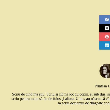
Printesa 
Scriu de cînd mă știu. Scriu și cît mă joc cu copiii, și sub duș, 
scriu pentru mine să fie de folos și altora. Unii s-au născut să cî
să scriu declarații de dragoste copi