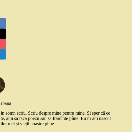
Urbana
și în somn scriu. Scriu despre mine pentru mine. Și sper că ce
nte, alții să facă poezii sau să frămînte pîine. Eu m-am născut
ilor mei și vieții noastre pline.