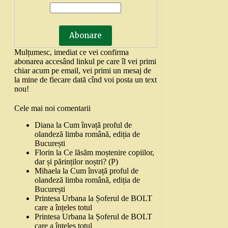
Mulțumesc, imediat ce vei confirma
abonarea accesând linkul pe care îl vei primi
chiar acum pe email, vei primi un mesaj de
la mine de fiecare dată cînd voi posta un text
nou!
Cele mai noi comentarii
Diana
la
Cum învață proful de
olandeză limba română, ediția de
București
Florin
la
Ce lăsăm moștenire copiilor,
dar și părinților noștri? (P)
Mihaela
la
Cum învață proful de
olandeză limba română, ediția de
București
Printesa Urbana
la
Șoferul de BOLT
care a înțeles totul
Printesa Urbana
la
Șoferul de BOLT
care a înțeles totul