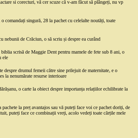
tare si corecturi, vă cer scuze că v-am făcut să plângeți, nu vp
 o comandați singură, 28 la pachet cu celelalte noutăți, toate
 cu nebunii de Crăciun, o să scriu și despre ea curând
i biblia scrisă de Maggie Dent pentru mamele de fete sub 8 ani, o
u ele
e despre drumul femeii către sine prilejuit de maternitate, e o
s la nenumărate resurse interioare
rășanu, o carte la obiect despre importanța relațiilor echilibrate la
pachete la preț avantajos sau vă puteți face voi ce pachet doriți, de
atuit, puteți face ce combinații vreți, acolo vedeți toate cărțile mele