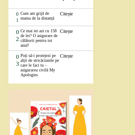
0
Cum am grijă de
Citește
mama de la distanță
1
0
Ce mai iei azi cu 158
Citește
de lei? O asigurare de
2
călătorii pentru tot
anul!
0
Poți să-i protejezi pe
Citește
alții de stricăciunile pe
3
care le faci tu –
asigurarea civilă My
Apologies