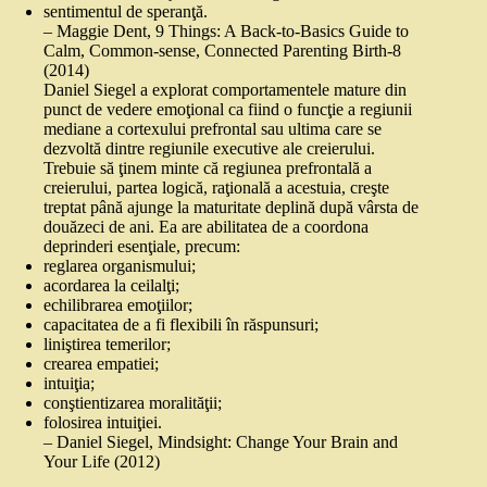
sentimentul de speranţă.
– Maggie Dent, 9 Things: A Back‑to‑Basics Guide to
Calm, Common‑sense, Connected Parenting Birth-8
(2014)
Daniel Siegel a explorat comportamentele mature din
punct de vedere emoţional ca fiind o funcţie a regiunii
mediane a cortexului prefrontal sau ultima care se
dezvoltă dintre regiunile executive ale creierului.
Trebuie să ţinem minte că regiunea prefrontală a
creierului, partea logică, raţională a acestuia, creşte
treptat până ajunge la maturitate deplină după vârsta de
douăzeci de ani. Ea are abilitatea de a coordona
deprinderi esenţiale, precum:
reglarea organismului;
acordarea la ceilalţi;
echilibrarea emoţiilor;
capacitatea de a fi flexibili în răspunsuri;
liniştirea temerilor;
crearea empatiei;
intuiţia;
conştientizarea moralităţii;
folosirea intuiţiei.
– Daniel Siegel, Mindsight: Change Your Brain and
Your Life (2012)