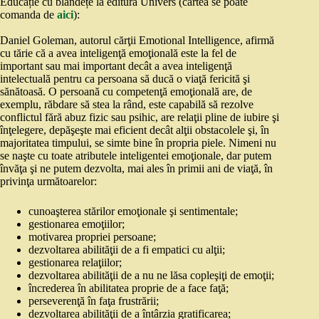
Educație cu blândețe la editura Univers (cartea se poate
comanda de
aici
):
Daniel Goleman, autorul cărţii Emotional Intelligence, afirmă
cu tărie că a avea inteligenţă emoţională este la fel de
important sau mai important decât a avea inteligenţă
intelectuală pentru ca persoana să ducă o viaţă fericită şi
sănătoasă. O persoană cu competenţă emoţională are, de
exemplu, răbdare să stea la rând, este capabilă să rezolve
conflictul fără abuz fizic sau psihic, are relaţii pline de iubire şi
înţelegere, depăşeşte mai eficient decât alţii obstacolele şi, în
majoritatea timpului, se simte bine în propria piele. Nimeni nu
se naşte cu toate atributele inteligentei emoţionale, dar putem
învăţa şi ne putem dezvolta, mai ales în primii ani de viaţă, în
privinţa următoarelor:
cunoaşterea stărilor emoţionale şi sentimentale;
gestionarea emoţiilor;
motivarea propriei persoane;
dezvoltarea abilităţii de a fi empatici cu alţii;
gestionarea relaţiilor;
dezvoltarea abilităţii de a nu ne lăsa copleşiţi de emoţii;
încrederea în abilitatea proprie de a face faţă;
perseverenţă în faţa frustrării;
dezvoltarea abilităţii de a întârzia gratificarea;