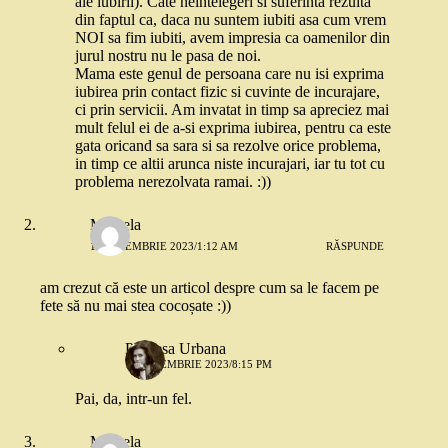
ale iubirii). Cate neintelegeri si suferinta rezulta
din faptul ca, daca nu suntem iubiti asa cum vrem
NOI sa fim iubiti, avem impresia ca oamenilor din
jurul nostru nu le pasa de noi.
Mama este genul de persoana care nu isi exprima
iubirea prin contact fizic si cuvinte de incurajare,
ci prin servicii. Am invatat in timp sa apreciez mai
mult felul ei de a-si exprima iubirea, pentru ca este
gata oricand sa sara si sa rezolve orice problema,
in timp ce altii arunca niste incurajari, iar tu tot cu
problema nerezolvata ramai. :))
Mihaela
17 NOIEMBRIE 2023/1:12 AM
RĂSPUNDE
am crezut că este un articol despre cum sa le facem pe
fete să nu mai stea cocoșate :))
Printesa Urbana
18 NOIEMBRIE 2023/8:15 PM
Pai, da, intr-un fel.
Mihaela