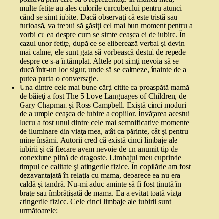
multe fetiţe au ales culorile curcubeului pentru atunci
când se simt iubite. Dacă observaţi că este tristă sau
furioasă, va trebui să găsiţi cel mai bun moment pentru a
vorbi cu ea despre cum se simte ceaşca ei de iubire. În
cazul unor fetiţe, după ce se eliberează verbal şi devin
mai calme, ele sunt gata să vorbească destul de repede
despre ce s‑a întâmplat. Altele pot simţi nevoia să se
ducă într‑un loc sigur, unde să se calmeze, înainte de a
putea purta o conversaţie.
Una dintre cele mai bune cărţi citite ca proaspătă mamă
de băieţi a fost The 5 Love Languages of Children, de
Gary Chapman şi Ross Campbell. Există cinci moduri
de a umple ceaşca de iubire a copiilor. Învăţarea acestui
lucru a fost unul dintre cele mai semnificative momente
de iluminare din viaţa mea, atât ca părinte, cât şi pentru
mine însămi. Autorii cred că există cinci limbaje ale
iubirii şi că fiecare avem nevoie de un anumit tip de
conexiune plină de dragoste. Limbajul meu cuprinde
timpul de calitate şi atingerile fizice. În copilărie am fost
dezavantajată în relaţia cu mama, deoarece ea nu era
caldă şi tandră. Nu‑mi aduc aminte să fi fost ţinută în
braţe sau îmbrăţişată de mama. Ea a evitat toată viaţa
atingerile fizice. Cele cinci limbaje ale iubirii sunt
următoarele: