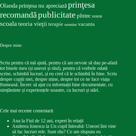
prinţesa
Olanda
prinţesa nu apreciază
publicitate
recomandă
pîntec
retete
scoala
teoria vieţii
terapie
vacanta
umanitar
Despre mine
Scriu pentru că mă ajută, pentru că am nevoie să dau pe-afară
tot binele meu (și uneori și răul), pentru că vorbele odată
scrise, schimbă lucruri, și eu cred că le schimbă în bine. Scriu
despre copiii mei, despre mine, despre tot ce ne face viața
frumoasă. Încerc să ajut cu informații bine documentate, cu
simțăminte și experiențele noastre, cu lucruri și stări.
Cele mai recente comentarii
Ana
la
Fiul de 12 ani, expert în relații
Andreea Ionescu
la
Un copil întreabă: Uneori îmi vine
să fac lucruri rele. Sunt rău? Ce am răspuns eu