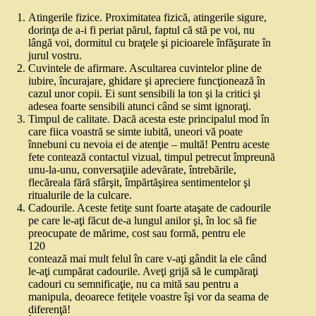
Atingerile fizice. Proximitatea fizică, atingerile sigure,
dorinţa de a‑i fi periat părul, faptul că stă pe voi, nu
lângă voi, dormitul cu braţele şi picioarele înfăşurate în
jurul vostru.
Cuvintele de afirmare. Ascultarea cuvintelor pline de
iubire, încurajare, ghidare şi apreciere funcţionează în
cazul unor copii. Ei sunt sensibili la ton şi la critici şi
adesea foarte sensibili atunci când se simt ignoraţi.
Timpul de calitate. Dacă acesta este principalul mod în
care fiica voastră se simte iubită, uneori vă poate
înnebuni cu nevoia ei de atenţie – multă! Pentru aceste
fete contează contactul vizual, timpul petrecut împreună
unu‑la‑unu, conversaţiile adevărate, întrebările,
flecăreala fără sfârşit, împărtăşirea sentimentelor şi
ritualurile de la culcare.
Cadourile. Aceste fetiţe sunt foarte ataşate de cadourile
pe care le‑aţi făcut de‑a lungul anilor şi, în loc să fie
preocupate de mărime, cost sau formă, pentru ele
120
contează mai mult felul în care v‑aţi gândit la ele când
le‑aţi cumpărat cadourile. Aveţi grijă să le cumpăraţi
cadouri cu semnificaţie, nu ca mită sau pentru a
manipula, deoarece fetiţele voastre îşi vor da seama de
diferenţă!