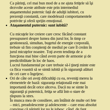
Ca părinţi, cel mai bun mod de a ne ajuta fetiţele să îşi
dezvolte aceste atribute este prin intermediul
ataşamentului puternic față de adulţii iubitori, cu
prezenţă constantă, care modelează comportamentele
potrivite şi oferă sprijin emoţional.
Ataşamentul puternic: sunt iubită?
Cu micuţele lor creiere care cresc făcând constant
presupuneri despre lumea din jurul lor, în timp ce
gestionează, simultan, bugetul de energie corporală,
trebuie să fim conştienţi de mediul pe care îl creăm în
jurul micuţelor noastre. Toţi avem tendinţa de a
funcţiona mai bine când avem parte de armonie şi de
predictibilitate în loc de haos.
Lucrul fundamental pe care trebuie să‑l ţineţi minte este
ca fiica voastră să se simtă iubită şi în siguranţă alături
de cei care o îngrijesc.
Ori de câte ori aveţi dificultăţi cu ea, reveniţi mereu la
elementele de bază: siguranţa relaţională este mai
importantă decât orice altceva. Dacă nu se simte în
siguranţă şi puternică, fetiţa se află într‑o stare de
răspuns la stres.
În munca mea de consiliere, am întâlnit de multe ori fete
– mici, preadolescente şi adolescente – care erau absolut
convinse că părinţii lor nu le iubesc, când, de fapt,