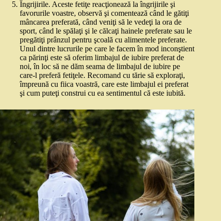
Îngrijirile. Aceste fetiţe reacţionează la îngrijirile şi
favorurile voastre, observă şi comentează când le gătiţi
mâncarea preferată, când veniţi să le vedeţi la ora de
sport, când le spălaţi şi le călcaţi hainele preferate sau le
pregătiţi prânzul pentru şcoală cu alimentele preferate.
Unul dintre lucrurile pe care le facem în mod inconştient
ca părinţi este să oferim limbajul de iubire preferat de
noi, în loc să ne dăm seama de limbajul de iubire pe
care‑l preferă fetiţele. Recomand cu tărie să exploraţi,
împreună cu fiica voastră, care este limbajul ei preferat
şi cum puteţi construi cu ea sentimentul că este iubită.