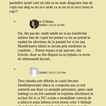
parintilor nostri care nu stiu sa isi arate dragostea fata de
copii sau aleg sa nu si-o arate ca sa nu ni se urce noua la
cap?!
Printesa Urbana
16 NOIEMBRIE 2023/4:18 PM
Da, din pacate, multi adulti nu si-au manifestat
iubirea fata de copiii lor pentru ca nu au primit la
randul lor afectiune de la parintii lor si tot asa.
Manifestarea iubirii se invata prin modelare in
copilarie… Putem repara si pe parcurs, din
fericire, doar sa fim dispusi sa acceptam ca avem
de imbunatatit lucruri..
AM
28 NOIEMBRIE 2023/12:03 PM
Desi situatia este diferita in cazul fiecarei
familii/persoane (daca se comporta asa cu toti
oamenii sau doar cu anumite persoane), ajuta cand
intelegi ca nu toti oamenii isi exprima afectiunea in
acelasi fel si ca NU exista o modalitate corecta de
a iubi/a-ti arata iubirea (vezi teoria celor 5 limbaje