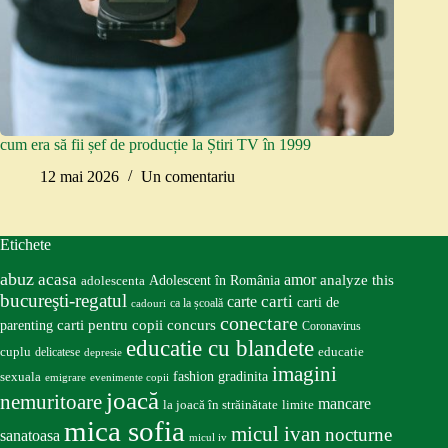
cum era să fii șef de producție la Știri TV în 1999
12 mai 2026
Un comentariu
Etichete
abuz
acasa
amor
Adolescent în România
analyze this
adolescenta
bucureşti-regatul
carte
carti
carti de
ca la școală
cadouri
conectare
carti pentru copii
concurs
parenting
Coronavirus
educatie cu blandete
educatie
cuplu
delicatese
depresie
imagini
fashion
gradinita
sexuala
emigrare
evenimente copii
joacă
nemuritoare
mancare
la joacă în străinătate
limite
mica sofia
micul ivan
nocturne
sanatoasa
micul iv