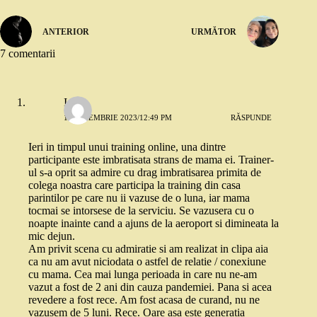
ANTERIOR
URMĂTOR
7 comentarii
Ioana
16 NOIEMBRIE 2023/12:49 PM
RĂSPUNDE
Ieri in timpul unui training online, una dintre
participante este imbratisata strans de mama ei. Trainer-
ul s-a oprit sa admire cu drag imbratisarea primita de
colega noastra care participa la training din casa
parintilor pe care nu ii vazuse de o luna, iar mama
tocmai se intorsese de la serviciu. Se vazusera cu o
noapte inainte cand a ajuns de la aeroport si dimineata la
mic dejun.
Am privit scena cu admiratie si am realizat in clipa aia
ca nu am avut niciodata o astfel de relatie / conexiune
cu mama. Cea mai lunga perioada in care nu ne-am
vazut a fost de 2 ani din cauza pandemiei. Pana si acea
revedere a fost rece. Am fost acasa de curand, nu ne
vazusem de 5 luni. Rece. Oare asa este generatia