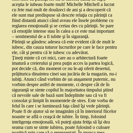
aceştia le iubeau foarte mult! Michelle Mitchell a lucrat
cu fete mai mult de douăzeci de ani şi a descoperit că
ele sunt mai predispuse să descrie relaţia cu părinţii ca
fiind distantă atunci când aveau ele însele probleme cu
reglarea emoţională şi se certau des cu părinţii. Se pare
că emoţiile intense stau în calea a ce este mai important
– sentimentul de a fi iubite şi în siguranţă.
Părinţii se gândesc adesea că este evident cât de mult le
iubesc, din cauza tuturor lucrurilor pe care le face pentru
ele, cât şi pentru că le iubesc cu adevărat.
Ţineţi minte că cei mici, care au o arhitectură foarte
imatură a creierului şi prea puţin acces la partea logică,
pot decide că, din moment ce nu le‑aţi oferit desertul,
prăjiturica dinaintea cinei sau jucăria de la magazin, nu‑i
iubiţi. Atunci când vorbim de un ataşament puternic, nu
vorbim despre astfel de momente, ci despre cât de în
siguranţă se simte copilul în majoritatea timpului ştiind
că nevoile sale de bază sunt îndeplinite sau că va fi
consolat şi liniştit în momentele de stres. Este vorba de
felul în care i se luminează faţa când îşi vede părinţii.
Poate fi de ajutor să ne imaginăm că în interiorul fiicelor
noastre se află o ceaşcă de iubire. În timp, folosind
inteligenţa emoţională, vă puteţi ajuta fetiţa să îşi dea
seama cum se simte iubirea, poate folosind o culoare
pozitivă prin care să o reprezentaţi. În munca mea,