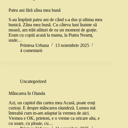
Patru ani fără zâna mea bună
S-au împlinit patru ani de când s-a dus și ultima mea
bunică. Zâna mea bună. Cu câteva luni înainte să
moară, am trăit alături de ea un moment de grație.
Eram cu copiii acasă la mama, la Piatra Neamț,
unde…
Printesa Urbana
13 noiembrie 2025
4 comentarii
Uncategorized
Mâncarea în Olanda
Azi, un capitol din cartea mea Acasă, poate erați
curioși. E despre mâncarea olandeză. Lumea mă
întreabă cum m-am adaptat la vremea de aici.
Vremea e OK, prieteni, e o vreme ca oricare alta, e
cu soare, cu ploaie, cu…