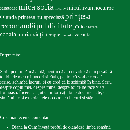
mica sofia
micul ivan
nocturne
sanatoasa
micul iv
prinţesa
Olanda
prinţesa nu apreciază
publicitate
recomandă
pîntec
retete
scoala
teoria vieţii
terapie
vacanta
umanitar
Despre mine
Scriu pentru că mă ajută, pentru că am nevoie să dau pe-afară
tot binele meu (și uneori și răul), pentru că vorbele odată
scrise, schimbă lucruri, și eu cred că le schimbă în bine. Scriu
despre copiii mei, despre mine, despre tot ce ne face viața
frumoasă. Încerc să ajut cu informații bine documentate, cu
simțăminte și experiențele noastre, cu lucruri și stări.
Cele mai recente comentarii
Diana
la
Cum învață proful de olandeză limba română,