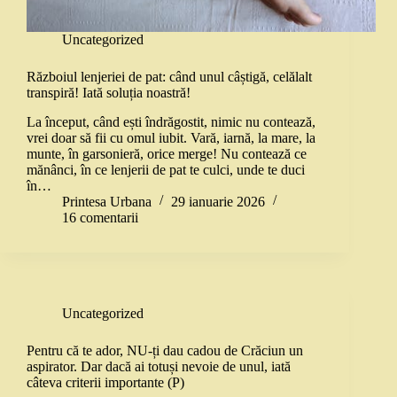
Uncategorized
Războiul lenjeriei de pat: când unul câștigă, celălalt
transpiră! Iată soluția noastră!
La început, când ești îndrăgostit, nimic nu contează,
vrei doar să fii cu omul iubit. Vară, iarnă, la mare, la
munte, în garsonieră, orice merge! Nu contează ce
mănânci, în ce lenjerii de pat te culci, unde te duci
în…
Printesa Urbana
29 ianuarie 2026
16 comentarii
Uncategorized
Pentru că te ador, NU-ți dau cadou de Crăciun un
aspirator. Dar dacă ai totuși nevoie de unul, iată
câteva criterii importante (P)