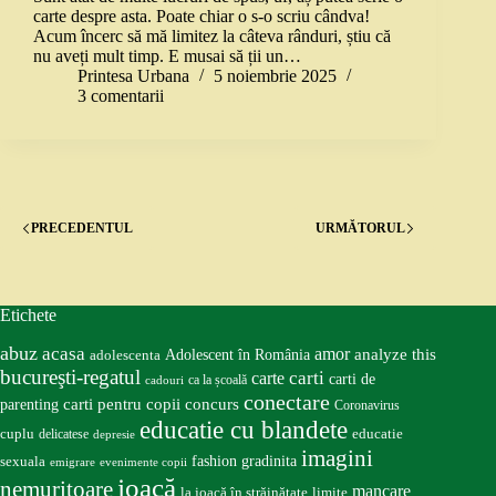
carte despre asta. Poate chiar o s-o scriu cândva!
Acum încerc să mă limitez la câteva rânduri, știu că
nu aveți mult timp. E musai să ții un…
Printesa Urbana
5 noiembrie 2025
3 comentarii
PRECEDENTUL
URMĂTORUL
Etichete
abuz
acasa
amor
Adolescent în România
analyze this
adolescenta
bucureşti-regatul
carte
carti
carti de
ca la școală
cadouri
conectare
carti pentru copii
concurs
parenting
Coronavirus
educatie cu blandete
educatie
cuplu
delicatese
depresie
imagini
fashion
gradinita
sexuala
emigrare
evenimente copii
joacă
nemuritoare
mancare
la joacă în străinătate
limite