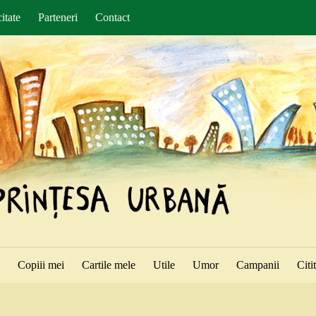
itate
Parteneri
Contact
ă
Copiii mei
Cartile mele
Utile
Umor
Campanii
Citi