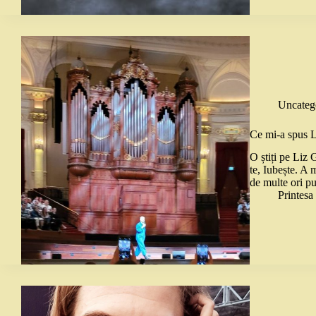
Uncateg
Ce mi-a spus L
O știți pe Liz
te, Iubește. A 
de multe ori pu
Printes