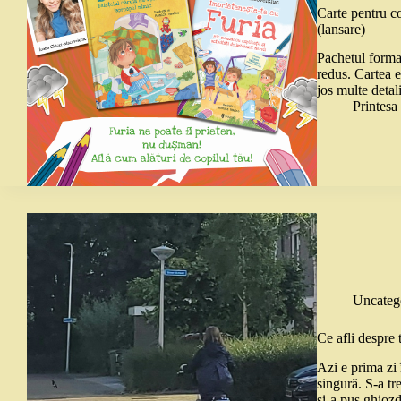
Carte pentru co
(lansare)
Pachetul format
redus. Cartea e
jos multe detal
Printes
Uncateg
Ce afli despre 
Azi e prima zi 
singură. S-a tr
și-a pus ghioz