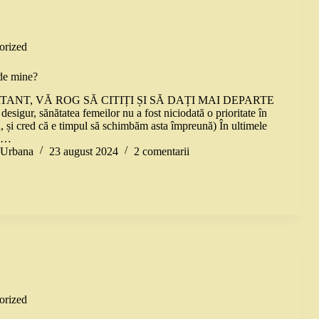
orized
de mine?
TANT, VĂ ROG SĂ CITIȚI ȘI SĂ DAȚI MAI DEPARTE
 desigur, sănătatea femeilor nu a fost niciodată o prioritate în
, și cred că e timpul să schimbăm asta împreună) În ultimele
la…
a Urbana
23 august 2024
2 comentarii
orized