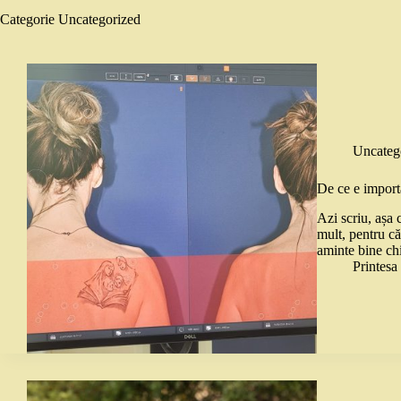
Categorie
Uncategorized
Uncateg
De ce e import
Azi scriu, așa
mult, pentru că
aminte bine chi
Printes