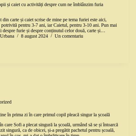
pii și caiet cu activități despre cum ne îmblânzim furia
 din carte și caiet scrise de mine pe tema furiei este aici,
 potrivită pentru 3-7 ani, iar Caietul, pentru 3-10 ani. Pun mai
ii despre furie și despre conținutul celor două, carte și…
a Urbana
8 august 2024
Un comentariu
orized
tine în prima zi în care primul copil pleacă singur la școală
în care Sofi a plecat singură la școală, urmând să se și întoarcă
ezit singură, ca de obicei, și-a pregătit pachetul pentru școală,
danul în coș, mi-a dat o îmbrățișare în timp…