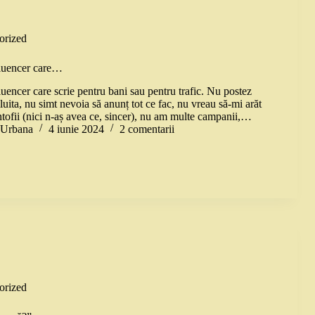
orized
fluencer care…
uencer care scrie pentru bani sau pentru trafic. Nu postez
luita, nu simt nevoia să anunț tot ce fac, nu vreau să-mi arăt
ntofii (nici n-aș avea ce, sincer), nu am multe campanii,…
a Urbana
4 iunie 2024
2 comentarii
orized