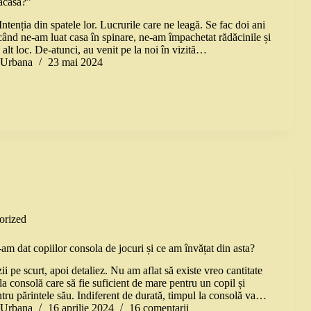
acasă?”
Intenția din spatele lor. Lucrurile care ne leagă. Se fac doi ani
când ne-am luat casa în spinare, ne-am împachetat rădăcinile și
alt loc. De-atunci, au venit pe la noi în vizită…
a Urbana
23 mai 2024
orized
-am dat copiilor consola de jocuri și ce am învățat din asta?
i pe scurt, apoi detaliez. Nu am aflat să existe vreo cantitate
la consolă care să fie suficient de mare pentru un copil și
tru părintele său. Indiferent de durată, timpul la consolă va…
a Urbana
16 aprilie 2024
16 comentarii