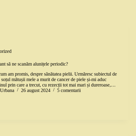
orized
ant să ne scanăm alunițele periodic?
 cum am promis, despre sănătatea pielii. Urmăresc subiectul de
 soțul mătușii mele a murit de cancer de piele și-mi aduc
nul prin care a trecut, cu rezecții tot mai mari și dureroase,…
a Urbana
26 august 2024
5 comentarii