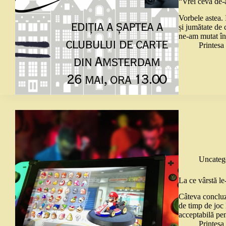
“Vrei ceva de-
Vorbele astea. 
și jumătate de 
ne-am mutat în 
Printes
Uncateg
La ce vârstă le
Câteva concluzi
de timp de joc 
acceptabilă pen
Printes