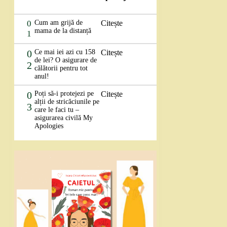
0
Cum am grijă de
Citește
mama de la distanță
1
0
Ce mai iei azi cu 158
Citește
de lei? O asigurare de
2
călătorii pentru tot
anul!
0
Poți să-i protejezi pe
Citește
alții de stricăciunile pe
3
care le faci tu –
asigurarea civilă My
Apologies