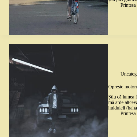
Printes
Uncateg
Oprește motorul
Știu că lumea 
mă arde altceva
huiduieli (hah
Printes