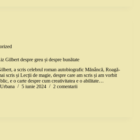
orized
iz Gilbert despre greu și despre bunătate
 Gilbert, a scris celebrul roman autobiografic Mănâncă, Roagă-
mai scris și Lecții de magie, despre care am scris și am vorbit
blic, e o carte despre cum creativitatea e o abilitate…
a Urbana
5 iunie 2024
2 comentarii