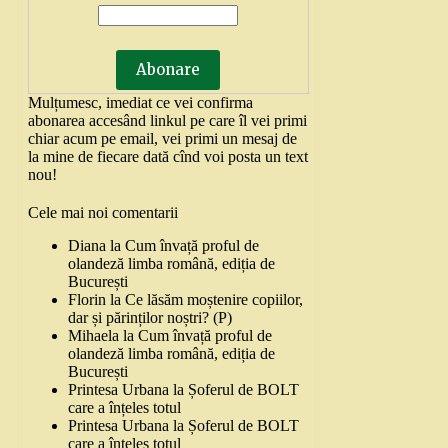
Mulțumesc, imediat ce vei confirma
abonarea accesând linkul pe care îl vei primi
chiar acum pe email, vei primi un mesaj de
la mine de fiecare dată cînd voi posta un text
nou!
Cele mai noi comentarii
Diana
la
Cum învață proful de
olandeză limba română, ediția de
București
Florin
la
Ce lăsăm moștenire copiilor,
dar și părinților noștri? (P)
Mihaela
la
Cum învață proful de
olandeză limba română, ediția de
București
Printesa Urbana
la
Șoferul de BOLT
care a înțeles totul
Printesa Urbana
la
Șoferul de BOLT
care a înțeles totul