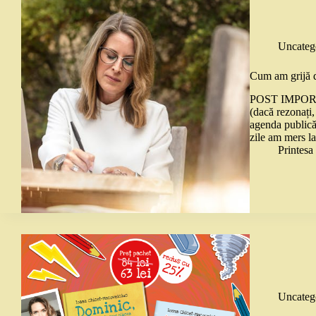
Uncateg
Cum am grijă 
POST IMPOR
(dacă rezonați,
agenda publică
zile am mers 
Printes
Uncateg