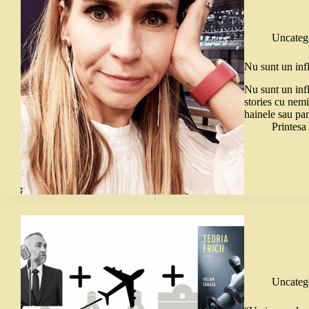
Uncateg
Nu sunt un in
Nu sunt un infl
stories cu nemi
hainele sau pa
Printes
Uncateg