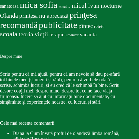
mica sofia
micul ivan
nocturne
sanatoasa
micul iv
prinţesa
Olanda
prinţesa nu apreciază
publicitate
recomandă
pîntec
retete
scoala
teoria vieţii
terapie
vacanta
umanitar
Despre mine
Scriu pentru că mă ajută, pentru că am nevoie să dau pe-afară
tot binele meu (și uneori și răul), pentru că vorbele odată
scrise, schimbă lucruri, și eu cred că le schimbă în bine. Scriu
despre copiii mei, despre mine, despre tot ce ne face viața
frumoasă. Încerc să ajut cu informații bine documentate, cu
simțăminte și experiențele noastre, cu lucruri și stări.
Cele mai recente comentarii
Diana
la
Cum învață proful de olandeză limba română,
ediția de București