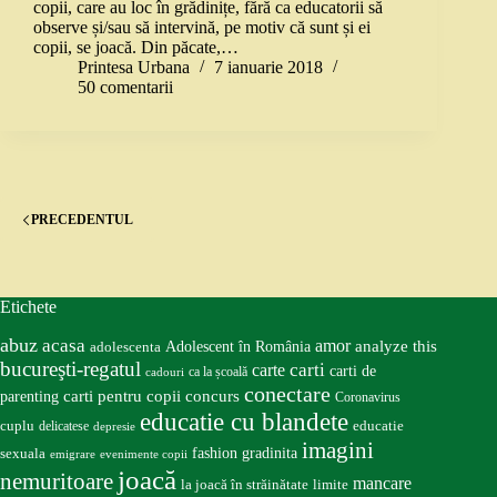
copii, care au loc în grădinițe, fără ca educatorii să
observe și/sau să intervină, pe motiv că sunt și ei
copii, se joacă. Din păcate,…
Printesa Urbana
7 ianuarie 2018
50 comentarii
PRECEDENTUL
Etichete
abuz
acasa
amor
Adolescent în România
analyze this
adolescenta
bucureşti-regatul
carte
carti
carti de
ca la școală
cadouri
conectare
carti pentru copii
concurs
parenting
Coronavirus
educatie cu blandete
educatie
cuplu
delicatese
depresie
imagini
fashion
gradinita
sexuala
emigrare
evenimente copii
joacă
nemuritoare
mancare
la joacă în străinătate
limite