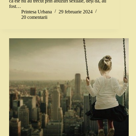
că ele nu au trecut prin abuzuri sexuale, deși da, au
fost…
Printesa Urbana
29 februarie 2024
20 comentarii