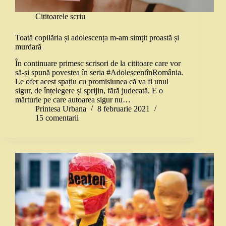
Cititoarele scriu
Toată copilăria și adolescența m-am simțit proastă și
murdară
În continuare primesc scrisori de la cititoare care vor
să-și spună povestea în seria #AdolescentînRomânia.
Le ofer acest spațiu cu promisiunea că va fi unul
sigur, de înțelegere și sprijin, fără judecată. E o
mărturie pe care autoarea sigur nu…
Printesa Urbana
8 februarie 2021
15 comentarii