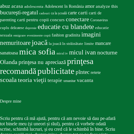
abuz
acasa
amor
Adolescent în România
analyze this
adolescenta
bucureşti-regatul
carte
carti
carti de
ca la școală
cadouri
conectare
carti pentru copii
concurs
parenting
Coronavirus
educatie cu blandete
educatie
cuplu
delicatese
depresie
imagini
fashion
gradinita
sexuala
emigrare
evenimente copii
joacă
nemuritoare
mancare
la joacă în străinătate
limite
mica sofia
micul ivan
nocturne
sanatoasa
micul iv
prinţesa
Olanda
prinţesa nu apreciază
publicitate
recomandă
pîntec
retete
scoala
teoria vieţii
terapie
vacanta
umanitar
Despre mine
Scriu pentru că mă ajută, pentru că am nevoie să dau pe-afară
tot binele meu (și uneori și răul), pentru că vorbele odată
scrise, schimbă lucruri, și eu cred că le schimbă în bine. Scriu