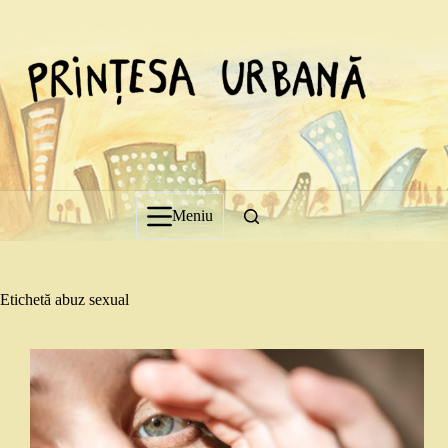
Sari
la
conținut
Meniu
Etichetă
abuz sexual