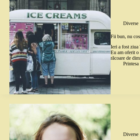
Diverse
Fii bun, nu co
Ieri a fost ziu
Eu am oferit o
răcoare de dim
Printes
Diverse