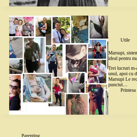
Utile
Marsupi, siste
ideal pentru ma
Trei lucruri m-
unul, apoi cu 
Marsupi Le rec
punctul…
Printes
Parenting