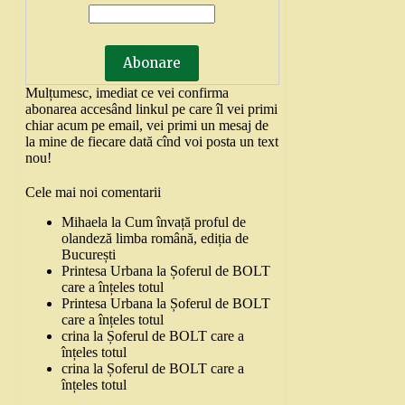
Mulțumesc, imediat ce vei confirma
abonarea accesând linkul pe care îl vei primi
chiar acum pe email, vei primi un mesaj de
la mine de fiecare dată cînd voi posta un text
nou!
Cele mai noi comentarii
Mihaela
la
Cum învață proful de
olandeză limba română, ediția de
București
Printesa Urbana
la
Șoferul de BOLT
care a înțeles totul
Printesa Urbana
la
Șoferul de BOLT
care a înțeles totul
crina
la
Șoferul de BOLT care a
înțeles totul
crina
la
Șoferul de BOLT care a
înțeles totul