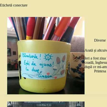
Etichetă
conectare
Diverse
Arată și altcui
Ieri a fost ziua
coadă, înghesu
după ce mi-am 
Printes