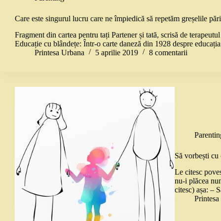
Care este singurul lucru care ne împiedică să repetăm greșelile părin
Fragment din cartea pentru tați Partener și tată, scrisă de terapeutul
Educație cu blândețe: Într-o carte daneză din 1928 despre educația
Printesa Urbana
5 aprilie 2019
8 comentarii
Parentin
Să vorbești cu
Le citesc poves
nu-i plăcea num
citesc) așa: –
Printes