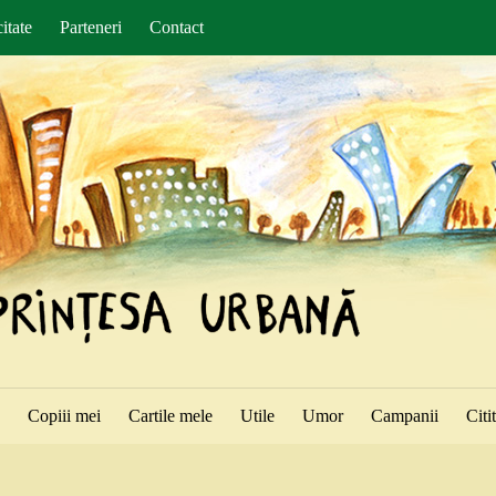
itate
Parteneri
Contact
ă
Copiii mei
Cartile mele
Utile
Umor
Campanii
Citi