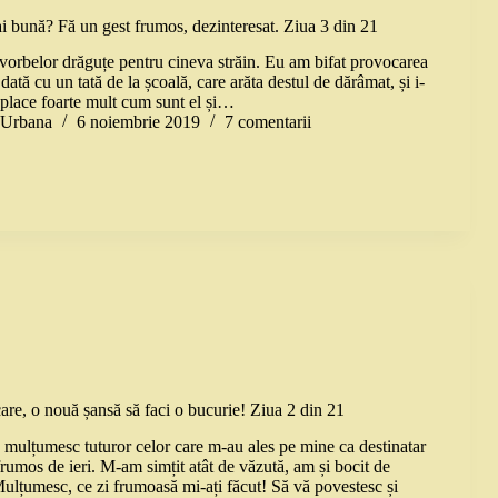
ai bună? Fă un gest frumos, dezinteresat. Ziua 3 din 21
a vorbelor drăguțe pentru cineva străin. Eu am bifat provocarea
dată cu un tată de la școală, care arăta destul de dărâmat, și i-
place foarte mult cum sunt el și…
a Urbana
6 noiembrie 2019
7 comentarii
re, o nouă șansă să faci o bucurie! Ziua 2 din 21
, mulțumesc tuturor celor care m-au ales pe mine ca destinatar
 frumos de ieri. M-am simțit atât de văzută, am și bocit de
Mulțumesc, ce zi frumoasă mi-ați făcut! Să vă povestesc și