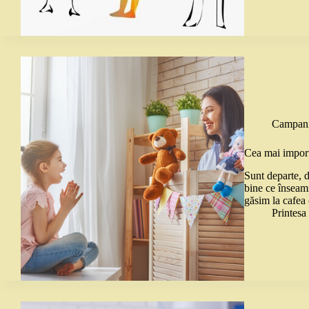
Campani
Cea mai import
Sunt departe, d
bine ce înseam
găsim la cafea 
Printes