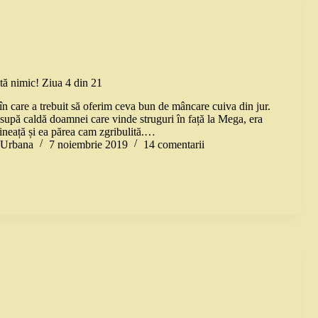
stă nimic! Ziua 4 din 21
a în care a trebuit să oferim ceva bun de mâncare cuiva din jur.
 supă caldă doamnei care vinde struguri în față la Mega, era
ineață și ea părea cam zgribulită.…
a Urbana
7 noiembrie 2019
14 comentarii