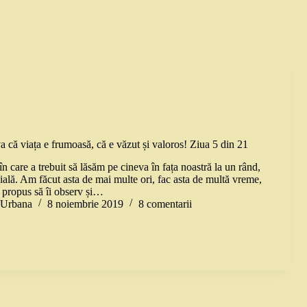
va că viața e frumoasă, că e văzut și valoros! Ziua 5 din 21
 în care a trebuit să lăsăm pe cineva în fața noastră la un rând,
ială. Am făcut asta de mai multe ori, fac asta de multă vreme,
propus să îi observ și…
a Urbana
8 noiembrie 2019
8 comentarii