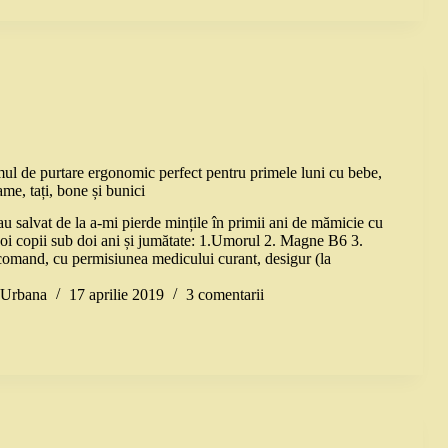
mul de purtare ergonomic perfect pentru primele luni cu bebe,
me, tați, bone și bunici
au salvat de la a-mi pierde mințile în primii ani de mămicie cu
doi copii sub doi ani și jumătate: 1.Umorul 2. Magne B6 3.
omand, cu permisiunea medicului curant, desigur (la
a Urbana
17 aprilie 2019
3 comentarii