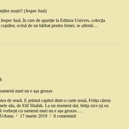
ților noștri? (Jesper Juul)
 Jesper Juul, în curs de apariție la Editura Univers, colecția
 copiilor, scrisă de un bărbat pentru femei, se afirmă…
g
 oamenii mari nu e așa grozav
tea de seară. E primul capitol dintr-o carte nouă, Fetița căreia
ele său, de Elif Shafak. La un moment dat, fetița zice (și eu
 Să vorbești cu oamenii mari nu e așa grozav.…
a Urbana
17 martie 2019
6 comentarii