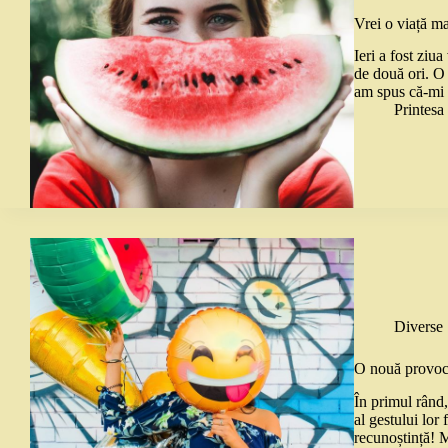
Vrei o viață m
Ieri a fost ziu
de două ori. O 
am spus că-mi 
Printes
Diverse
O nouă provoca
În primul rând
al gestului lor
recunoștință! 