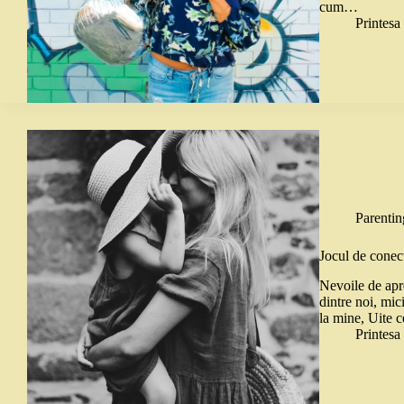
cum…
Printes
Parentin
Jocul de conect
Nevoile de apre
dintre noi, mic
la mine, Uite c
Printes