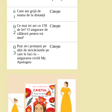
0
Cum am grijă de
Citește
mama de la distanță
1
0
Ce mai iei azi cu 158
Citește
de lei? O asigurare de
2
călătorii pentru tot
anul!
0
Poți să-i protejezi pe
Citește
alții de stricăciunile pe
3
care le faci tu –
asigurarea civilă My
Apologies