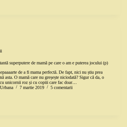
i
antă superputere de mamă pe care o am e puterea jocului (p)
epaaaarte de a fi mama perfectă. De fapt, nici nu știu prea
nă asta. O mamă care nu greșește niciodată? Sigur că da, o
cu unicornii roz și cu copiii care fac doar…
a Urbana
7 martie 2019
5 comentarii