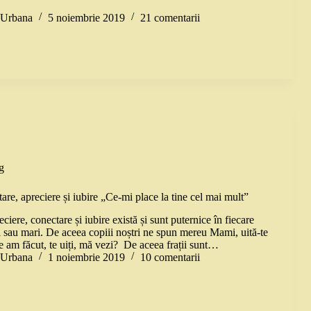
a Urbana
5 noiembrie 2019
21 comentarii
g
are, apreciere și iubire „Ce-mi place la tine cel mai mult”
ciere, conectare și iubire există și sunt puternice în fiecare
i sau mari. De aceea copiii noștri ne spun mereu Mami, uită-te
e am făcut, te uiți, mă vezi? De aceea frații sunt…
a Urbana
1 noiembrie 2019
10 comentarii