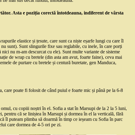
ă fie mai sus decât fundul, întotdeauna.
tător. Asta e poziția corectă întotdeauna, indiferent de vârsta
purile elastice și țesute, care sunt ca niște eșarfe lungi cu care îl
u sunt). Sunt slingurile fixe sau reglabile, cu inele, în care porți
ă nici nu m-am descurcat cu ele). Sunt multe variante de sisteme
ație de wrap cu bretele (din asta am avut, foarte faine), ceva mai
stemele de purtare cu bretele și centură buretate, gen Manduca,
 care poate fi folosit de când puiul e foarte mic și până pe la 6-8
omul, cu copiii noștri în el. Sofia a stat în Marsupi de la 2 la 5 luni,
i, pentru că se liniștea în Marsupi și dormea în el la verticală, fără
u că îl puteam plimba să doarmă în timp ce ieșeam cu Sofia în parc
telui care dormea de 4-5 ori pe zi.