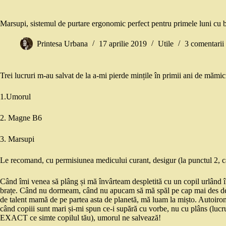
Marsupi, sistemul de purtare ergonomic perfect pentru primele luni cu b
Printesa Urbana
17 aprilie 2019
Utile
3 comentarii
Trei lucruri m-au salvat de la a-mi pierde mințile în primii ani de mămic
1.Umorul
2. Magne B6
3. Marsupi
Le recomand, cu permisiunea medicului curant, desigur (la punctul 2, că 
Când îmi venea să plâng și mă învârteam despletită cu un copil urlând în
brațe. Când nu dormeam, când nu apucam să mă spăl pe cap mai des de o
de talent mamă de pe partea asta de planetă, mă luam la mișto. Autoiron
când copiii sunt mari și-mi spun ce-i supără cu vorbe, nu cu plâns (lucru 
EXACT ce simte copilul tău), umorul ne salvează!