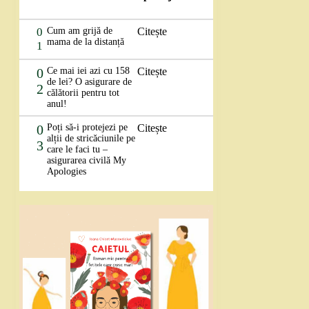
0
Cum am grijă de
Citește
mama de la distanță
1
0
Ce mai iei azi cu 158
Citește
de lei? O asigurare de
2
călătorii pentru tot
anul!
0
Poți să-i protejezi pe
Citește
alții de stricăciunile pe
3
care le faci tu –
asigurarea civilă My
Apologies