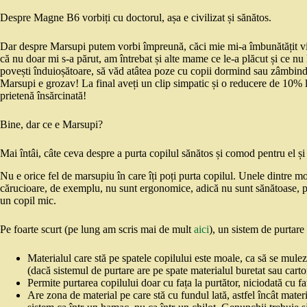
Despre Magne B6 vorbiți cu doctorul, așa e civilizat și sănătos.
Dar despre Marsupi putem vorbi împreună, căci mie mi-a îmbunătățit viaț
că nu doar mi s-a părut, am întrebat și alte mame ce le-a plăcut și ce nu
povești înduioșătoare, să văd atâtea poze cu copii dormind sau zâmbind f
Marsupi e grozav! La final aveți un clip simpatic și o reducere de 10% l
prietenă însărcinată!
Bine, dar ce e Marsupi?
Mai întâi, câte ceva despre a purta copilul sănătos și comod pentru el 
Nu e orice fel de marsupiu în care îți poți purta copilul. Unele dintre m
cărucioare, de exemplu, nu sunt ergonomice, adică nu sunt sănătoase, p
un copil mic.
Pe foarte scurt (pe lung am scris mai de mult
aici
), un sistem de purtare
Materialul care stă pe spatele copilului este moale, ca să se mule
(dacă sistemul de purtare are pe spate materialul buretat sau carto
Permite purtarea copilului doar cu fața la purtător, niciodată cu f
Are zona de material pe care stă cu fundul lată, astfel încât materi