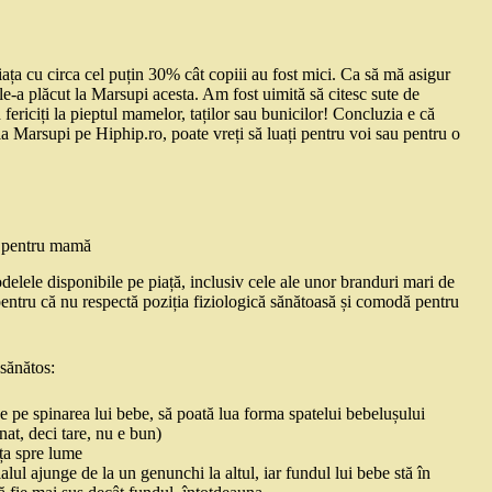
a cu circa cel puțin 30% cât copiii au fost mici. Ca să mă asigur
 le-a plăcut la Marsupi acesta. Am fost uimită să citesc sute de
ericiți la pieptul mamelor, taților sau bunicilor! Concluzia e că
a Marsupi pe Hiphip.ro, poate vreți să luați pentru voi sau pentru o
și pentru mamă
odelele disponibile pe piață, inclusiv cele ale unor branduri mari de
entru că nu respectă poziția fiziologică sănătoasă și comodă pentru
 sănătos:
ze pe spinarea lui bebe, să poată lua forma spatelui bebelușului
nat, deci tare, nu e bun)
ața spre lume
alul ajunge de la un genunchi la altul, iar fundul lui bebe stă în