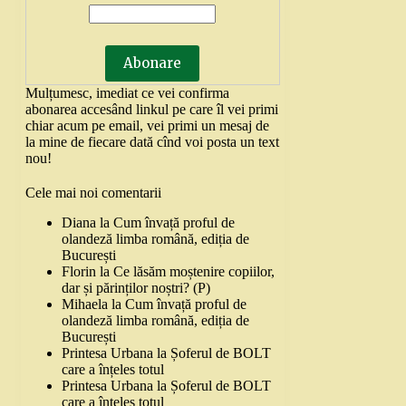
Mulțumesc, imediat ce vei confirma
abonarea accesând linkul pe care îl vei primi
chiar acum pe email, vei primi un mesaj de
la mine de fiecare dată cînd voi posta un text
nou!
Cele mai noi comentarii
Diana
la
Cum învață proful de
olandeză limba română, ediția de
București
Florin
la
Ce lăsăm moștenire copiilor,
dar și părinților noștri? (P)
Mihaela
la
Cum învață proful de
olandeză limba română, ediția de
București
Printesa Urbana
la
Șoferul de BOLT
care a înțeles totul
Printesa Urbana
la
Șoferul de BOLT
care a înțeles totul