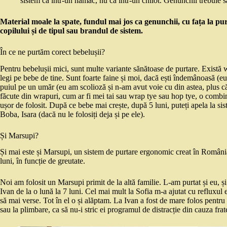
sistem ca într-un hamac, nu ca într-un chilot. Genunchii trebuie s
Material moale la spate, fundul mai jos ca genunchii, cu fața la pur
copilului și de tipul sau brandul de sistem.
În ce ne purtăm corect bebelușii?
Pentru bebelușii mici, sunt multe variante sănătoase de purtare. Există wra
legi pe bebe de tine. Sunt foarte faine și moi, dacă ești îndemânoasă (eu n
puiul pe un umăr (eu am scolioză și n-am avut voie cu din astea, plus c
făcute din wrapuri, cum ar fi mei tai sau wrap tye sau hop tye, o combin
ușor de folosit. După ce bebe mai crește, după 5 luni, puteți apela la si
Boba, Isara (dacă nu le folosiți deja și pe ele).
Și Marsupi?
Și mai este și Marsupi, un sistem de purtare ergonomic creat în România,
luni, în funcție de greutate.
Noi am folosit un Marsupi primit de la altă familie. L-am purtat și eu, și 
Ivan de la o lună la 7 luni. Cel mai mult la Sofia m-a ajutat cu refluxul e
să mai verse. Tot în el o și alăptam. La Ivan a fost de mare folos pentr
sau la plimbare, ca să nu-i stric ei programul de distracție din cauza fra