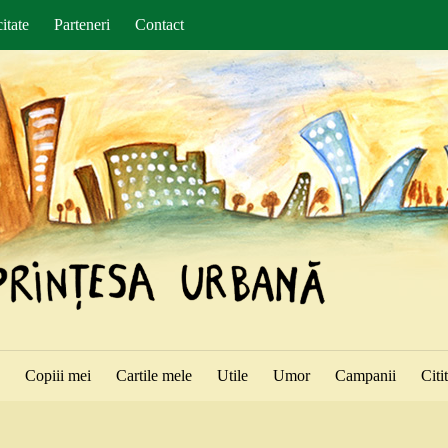
itate
Parteneri
Contact
ă
Copiii mei
Cartile mele
Utile
Umor
Campanii
Citi