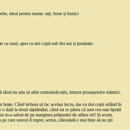
ebe, ideal pentru mame, tați, bone și bunici
ie cu unul, apoi cu doi copii sub doi ani și jumătate:
râsul nu știu să aibă contraindicații), tuturor proaspetelor mămici.
 brațe. Când trebuia să fac același lucru, dar cu doi copii urlând în
 dată la două săptămâni, când mi se părea că sunt cea mai lipsită
ia m-a salvat de pe marginea prăpastiei de atâtea ori! Și acum,
pe care uneori îl regret, serios, câteodată e mai bine să nu știi