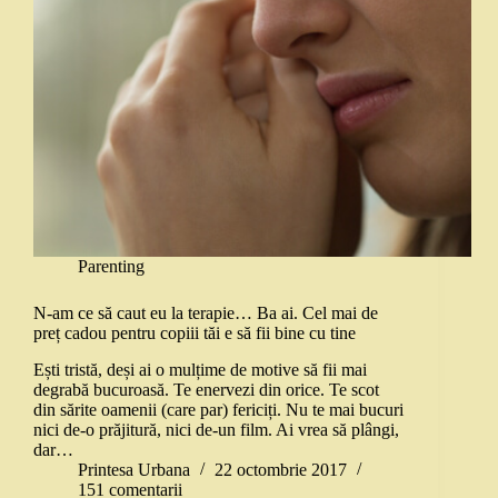
Parenting
N-am ce să caut eu la terapie… Ba ai. Cel mai de
preț cadou pentru copiii tăi e să fii bine cu tine
Ești tristă, deși ai o mulțime de motive să fii mai
degrabă bucuroasă. Te enervezi din orice. Te scot
din sărite oamenii (care par) fericiți. Nu te mai bucuri
nici de-o prăjitură, nici de-un film. Ai vrea să plângi,
dar…
Printesa Urbana
22 octombrie 2017
151 comentarii