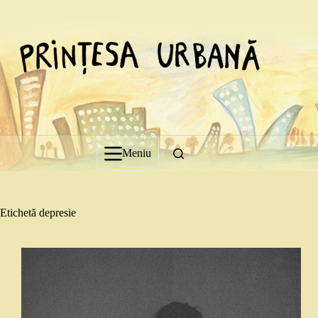
Sari
la
conținut
Meniu
Etichetă
depresie