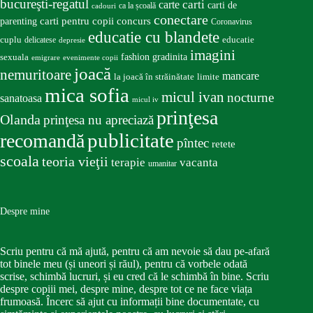
bucureşti-regatul
carte
carti
carti de
ca la școală
cadouri
conectare
carti pentru copii
concurs
parenting
Coronavirus
educatie cu blandete
educatie
cuplu
delicatese
depresie
imagini
fashion
gradinita
sexuala
emigrare
evenimente copii
joacă
nemuritoare
mancare
la joacă în străinătate
limite
mica sofia
micul ivan
nocturne
sanatoasa
micul iv
prinţesa
Olanda
prinţesa nu apreciază
publicitate
recomandă
pîntec
retete
scoala
teoria vieţii
terapie
vacanta
umanitar
Despre mine
Scriu pentru că mă ajută, pentru că am nevoie să dau pe-afară
tot binele meu (și uneori și răul), pentru că vorbele odată
scrise, schimbă lucruri, și eu cred că le schimbă în bine. Scriu
despre copiii mei, despre mine, despre tot ce ne face viața
frumoasă. Încerc să ajut cu informații bine documentate, cu