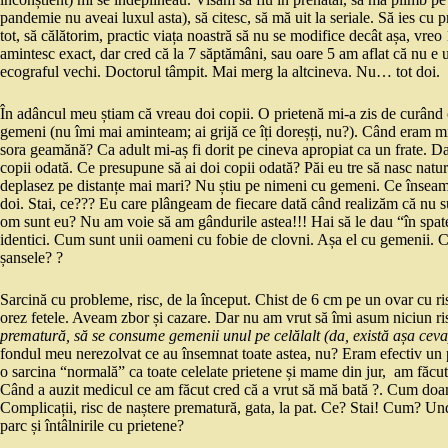
pandemie nu aveai luxul asta), să citesc, să mă uit la seriale. Să ies cu 
tot, să călătorim, practic viața noastră să nu se modifice decât așa, v
amintesc exact, dar cred că la 7 săptămâni, sau oare 5 am aflat că nu e
ecograful vechi. Doctorul tâmpit. Mai merg la altcineva. Nu… tot doi.
În adâncul meu știam că vreau doi copii. O prietenă mi-a zis de curând
gemeni (nu îmi mai aminteam; ai grijă ce îți doreșți, nu?). Când eram 
sora geamănă? Ca adult mi-aș fi dorit pe cineva apropiat ca un frate. 
copii odată. Ce presupune să ai doi copii odată? Păi eu tre să nasc nat
deplasez pe distanțe mai mari? Nu știu pe nimeni cu gemeni. Ce însea
doi. Stai, ce??? Eu care plângeam de fiecare dată când realizăm că nu 
om sunt eu? Nu am voie să am gândurile astea!!! Hai să le dau “în spat
identici. Cum sunt unii oameni cu fobie de clovni. Așa el cu gemenii. Cu
șansele? ?
Sarcină cu probleme, risc, de la început. Chist de 6 cm pe un ovar cu ri
orez fetele. Aveam zbor și cazare. Dar nu am vrut să îmi asum niciun 
prematură, să se consume gemenii unul pe celălalt (da, există așa ceva),
fondul meu nerezolvat ce au însemnat toate astea, nu? Eram efectiv un p
o sarcina “normală” ca toate celelate prietene și mame din jur, am făcut
Când a auzit medicul ce am făcut cred că a vrut să mă bată ?. Cum do
Complicații, risc de naștere prematură, gata, la pat. Ce? Stai! Cum? Un
parc și întâlnirile cu prietene?