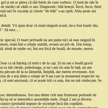
gol și mi se părea că râd fetele de cum vorbesc. O lună de zile în
l de medici să vădă ce am. Diagnostic: bilă leneșă. Încet, încet, fiind
ti nici în vacanțe și crizele “de bilă” s-au oprit. Abia peste ani
anică.
 detalii. Vă spun doar că eram singură acasă, mi-a fost foarte rău,
ori”. Să mor….
mic special. O mare perioadă nu am putut nici să stau singură în
tram, eram într-o relație stabilă, aveam un job ok. Dar totuși,
 tristă de multe ori, îmi era frică de boală, de moarte, mereu
 Doar ca să înțeleg că totul e de la cap. Și nu am o boală gravă
și ea mă citește, psiholoaga, și nu i-am zis asta în față, nu am
eu plecam de la ea lămurită, liniștită, dar mereu reveneam. Am
izia de a ieși dintr-o relație de 9 ani care la momentul respectiv nu
 că sunt anxioasă, că se poate trăi cu asta, dar nu mă vindecam. Se
nosc dintotdeauna. Am una dintre cele mai frumoase perioade de
ncep să se intensifice anxietățile mele. După 2 ani și diverse
a clasice (probabil impuse de societate încă din copilărie,
 străzi ziua în timpul săptămânii (când aveai job de corporație pre