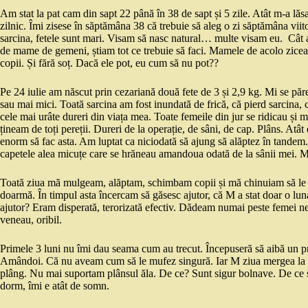
Am stat la pat cam din sapt 22 până în 38 de sapt și 5 zile. Atât m-a lăsa
zilnic. Îmi zisese în săptămâna 38 că trebuie să aleg o zi săptămâna vii
sarcina, fetele sunt mari. Visam să nasc natural… multe visam eu. Cât 
de mame de gemeni, știam tot ce trebuie să faci. Mamele de acolo ziceau
copii. Și fără soț. Dacă ele pot, eu cum să nu pot??
Pe 24 iulie am născut prin cezariană două fete de 3 și 2,9 kg. Mi se păr
sau mai mici. Toată sarcina am fost inundată de frică, că pierd sarcin
cele mai urâte dureri din viața mea. Toate femeile din jur se ridicau și 
țineam de toți pereții. Dureri de la operație, de sâni, de cap. Plâns. At
enorm să fac asta. Am luptat ca niciodată să ajung să alăptez în tandem
capetele alea micuțe care se hrăneau amandoua odată de la sânii mei.
Toată ziua mă mulgeam, alăptam, schimbam copii și mă chinuiam să le ado
doarmă. În timpul asta încercam să găsesc ajutor, că M a stat doar o lun
ajutor? Eram disperată, terorizată efectiv. Dădeam numai peste femei ne
veneau, oribil.
Primele 3 luni nu îmi dau seama cum au trecut. Începuseră să aibă un p
Amândoi. Că nu aveam cum să le mufez singură. Iar M ziua mergea la s
plâng. Nu mai suportam plânsul ăla. De ce? Sunt sigur bolnave. De ce să
dorm, îmi e atât de somn.