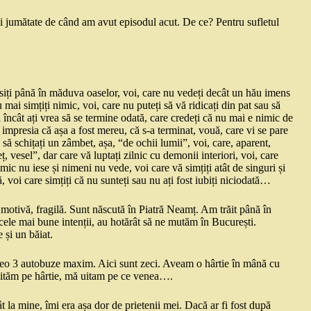
jumătate de când am avut episodul acut. De ce? Pentru sufletul
obosiți până în măduva oaselor, voi, care nu vedeți decât un hău imens
nu mai simțiți nimic, voi, care nu puteți să vă ridicați din pat sau să
ți încât ați vrea să se termine odată, care credeți că nu mai e nimic de
i impresia că așa a fost mereu, că s-a terminat, vouă, care vi se pare
să schițați un zâmbet, așa, “de ochii lumii”, voi, care, aparent,
ț, vesel”, dar care vă luptați zilnic cu demonii interiori, voi, care
nimic nu iese și nimeni nu vede, voi care vă simțiți atât de singuri și
 voi care simțiți că nu sunteți sau nu ați fost iubiți niciodată…
motivă, fragilă. Sunt născută în Piatră Neamț. Am trăit până în
 cele mai bune intenții, au hotărât să ne mutăm în București.
 și un băiat.
vreo 3 autobuze maxim. Aici sunt zeci. Aveam o hârtie în mână cu
uităm pe hârtie, mă uitam pe ce venea….
 la mine, îmi era așa dor de prietenii mei. Dacă ar fi fost după