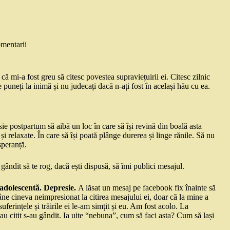
mentarii
 mi-a fost greu să citesc povestea supraviețuirii ei. Citesc zilnic
puneți la inimă și nu judecați dacă n-ați fost în același hău cu ea.
e postpartum să aibă un loc în care să își revină din boală asta
 și relaxate. În care să își poată plânge durerea și linge rănile. Să nu
 speranță.
gândit să te rog, dacă ești dispusă, să îmi publici mesajul.
readolescentă. Depresie.
A lăsat un mesaj pe facebook fix înainte să
mâne cineva neimpresionat la citirea mesajului ei, doar că la mine a
uferințele și trăirile ei le-am simțit și eu. Am fost acolo. La
u citit s-au gândit. Ia uite “nebuna”, cum să faci asta? Cum să lași