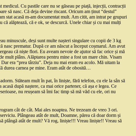
t medicul. Cu pastile care nu se găseau pe piață, injecții, contracții
toare să nasc. Că deja devine riscant. Oricum am ținut “destul”
am stat acasă m-am documentat mult. Am citit, am intrat pe grupuri
 că alăptează, că e ok, se descurcă. Unele chiar și cu mai mulți
eau minuscule, deși sunt multe nașteri singulare cu copii de 3 kg
a, că nasc prematur. După ce am născut a început coșmarul. Am avut
mergeau că niște flori. Eu aveam nevoie de ajutor să fac orice și mă
ât de mult plâns. Alăptarea pentru mine a fost un mare chin. Visam
. Dar era “prea târziu”. Deja nu mai eram eu acolo. Mă uitam la
 Mă durea carnea pe mine. Eram atât de obosită…
rm. Stăteam mult în pat, în liniște, fără telefon, cu ele la sân să
a acasă după naștere, ca mai orice partener, că așa e legea. Ce
serioase, nu reușeam să îmi fac timp să mă văd cu ele, ori nu
rogram cât de cât. Mai ales noaptea. Ne trezeam de vreo 3 ori.
erviciu. Plângeau atât de mult, Doamne, părea că doar dorm și
 plângă atât de mult? Vă rog, liniște!!! Vreau liniște!! Vreau să