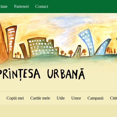
itate
Parteneri
Contact
ă
Copiii mei
Cartile mele
Utile
Umor
Campanii
Citi