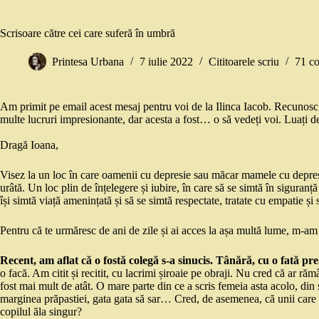
Scrisoare către cei care suferă în umbră
Printesa Urbana
7 iulie 2022
Cititoarele scriu
71 co
Am primit pe email acest mesaj pentru voi de la Ilinca Iacob. Recunosc că
multe lucruri impresionante, dar acesta a fost… o să vedeți voi. Luați de 
Dragă Ioana,
Visez la un loc în care oamenii cu depresie sau măcar mamele cu depresi
urâtă. Un loc plin de înțelegere și iubire, în care să se simtă în siguranță
își simtă viață amenințată și să se simtă respectate, tratate cu empatie și
Pentru că te urmăresc de ani de zile și ai acces la așa multă lume, m-am 
Recent, am aflat că o fostă colegă s-a sinucis. Tânără, cu o fată p
o facă. Am citit și recitit, cu lacrimi șiroaie pe obraji. Nu cred că ar ră
fost mai mult de atât. O mare parte din ce a scris femeia asta acolo, din s
marginea prăpastiei, gata gata să sar… Cred, de asemenea, că unii care a
copilul ăla singur?