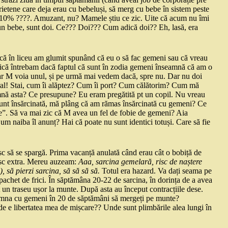
prietene care deja erau cu bebeluși, să merg cu bebe în sistem peste
reo 10% ????. Amuzant, nu? Mamele știu ce zic. Uite că acum nu îmi
 un bebe, sunt doi. Ce??? Doi??? Cum adică doi?? Eh, lasă, era
 că în liceu am glumit spunând că eu o să fac gemeni sau că vreau
mică întrebam dacă faptul că sunt în zodia gemeni înseamnă că am o
Dar M voia unul, și pe urmă mai vedem dacă, spre nu. Dar nu doi
ural! Stai, cum îi alăptez? Cum îi port? Cum călătorim? Cum mă
mnă asta? Ce presupune? Eu eram pregătită pt un copil. Nu vreau
sunt însărcinată, mă plâng că am rămas însărcinată cu gemeni? Ce
e”. Să va mai zic că M avea un fel de fobie de gemeni? Aia
m naiba îl anunț? Hai că poate nu sunt identici totuși. Care să fie
sc să se spargă. Prima vacanță anulată când erau cât o bobiță de
risc extra. Mereu auzeam:
Aaa, sarcina gemelară, risc de naștere
 să pierzi sarcina, să să să să.
Totul era hazard. Va dați seama pe
achet de frici. În săptămâna 20-22 de sarcina, în dorința de a avea
 un traseu ușor la munte. După asta au început contracțiile dese.
amna cu gemeni în 20 de săptămâni să mergeți pe munte?
de e libertatea mea de mișcare?? Unde sunt plimbările alea lungi în