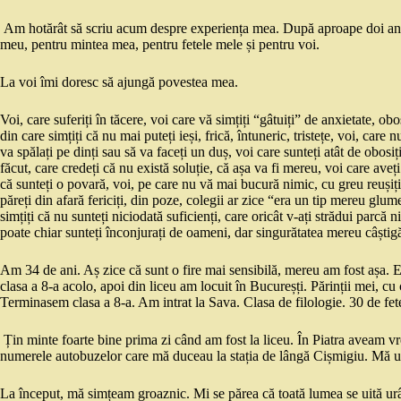
Am hotărât să scriu acum despre experiența mea. După aproape doi ani 
meu, pentru mintea mea, pentru fetele mele și pentru voi.
La voi îmi doresc să ajungă povestea mea.
Voi, care suferiți în tăcere, voi care vă simțiți “gâtuiți” de anxietate, 
din care simțiți că nu mai puteți ieși, frică, întuneric, tristețe, voi, care 
va spălați pe dinți sau să va faceți un duș, voi care sunteți atât de obosi
făcut, care credeți că nu există soluție, că așa va fi mereu, voi care aveț
că sunteți o povară, voi, pe care nu vă mai bucură nimic, cu greu reușiți 
păreți din afară fericiți, din poze, colegii ar zice “era un tip mereu glume
simțiți că nu sunteți niciodată suficienți, care oricât v-ați strădui parcă 
poate chiar sunteți înconjurați de oameni, dar singurătatea mereu câștigă,
Am 34 de ani. Aș zice că sunt o fire mai sensibilă, mereu am fost așa. E
clasa a 8-a acolo, apoi din liceu am locuit în Bucureșți. Părinții mei, cu
Terminasem clasa a 8-a. Am intrat la Sava. Clasa de filologie. 30 de fete
Țin minte foarte bine prima zi când am fost la liceu. În Piatra aveam 
numerele autobuzelor care mă duceau la stația de lângă Cișmigiu. Mă 
La început, mă simțeam groaznic. Mi se părea că toată lumea se uită urât