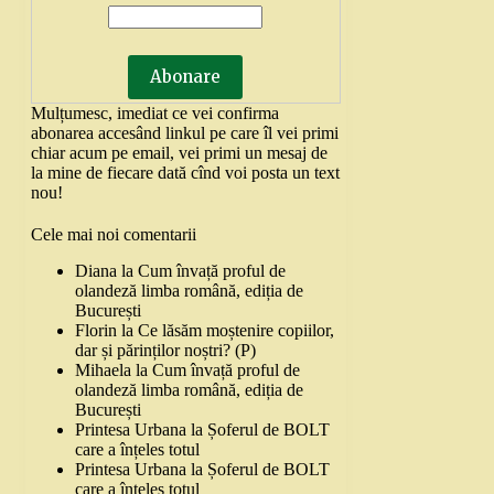
Mulțumesc, imediat ce vei confirma
abonarea accesând linkul pe care îl vei primi
chiar acum pe email, vei primi un mesaj de
la mine de fiecare dată cînd voi posta un text
nou!
Cele mai noi comentarii
Diana
la
Cum învață proful de
olandeză limba română, ediția de
București
Florin
la
Ce lăsăm moștenire copiilor,
dar și părinților noștri? (P)
Mihaela
la
Cum învață proful de
olandeză limba română, ediția de
București
Printesa Urbana
la
Șoferul de BOLT
care a înțeles totul
Printesa Urbana
la
Șoferul de BOLT
care a înțeles totul