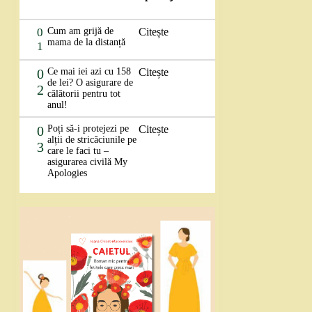
0
Cum am grijă de
Citește
mama de la distanță
1
0
Ce mai iei azi cu 158
Citește
de lei? O asigurare de
2
călătorii pentru tot
anul!
0
Poți să-i protejezi pe
Citește
alții de stricăciunile pe
3
care le faci tu –
asigurarea civilă My
Apologies