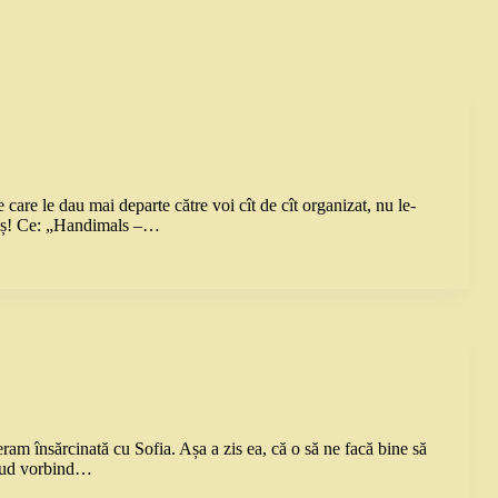
 care le dau mai departe către voi cît de cît organizat, nu le-
oraș! Ce: „Handimals –…
am însărcinată cu Sofia. Așa a zis ea, că o să ne facă bine să
 aud vorbind…