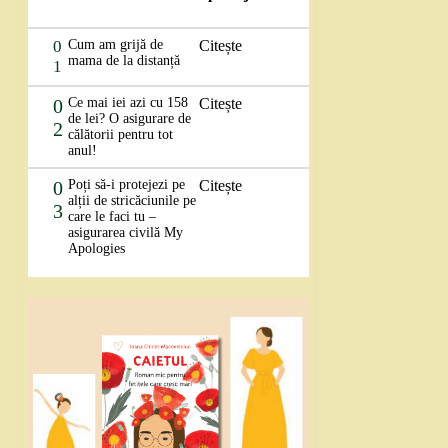
0
Cum am grijă de
Citește
mama de la distanță
1
0
Ce mai iei azi cu 158
Citește
de lei? O asigurare de
2
călătorii pentru tot
anul!
0
Poți să-i protejezi pe
Citește
alții de stricăciunile pe
3
care le faci tu –
asigurarea civilă My
Apologies