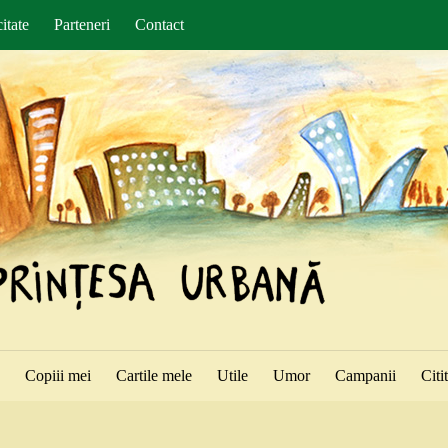
itate
Parteneri
Contact
ă
Copiii mei
Cartile mele
Utile
Umor
Campanii
Citi