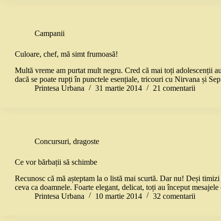
Campanii
Culoare, chef, mă simt frumoasă!
Multă vreme am purtat mult negru. Cred că mai toți adolescenții au tre
dacă se poate rupți în punctele esențiale, tricouri cu Nirvana și Se
Printesa Urbana
31 martie 2014
21 comentarii
Concursuri
,
dragoste
Ce vor bărbații să schimbe
Recunosc că mă așteptam la o listă mai scurtă. Dar nu! Deși timizi l
ceva ca doamnele. Foarte elegant, delicat, toți au început mesajel
Printesa Urbana
10 martie 2014
32 comentarii