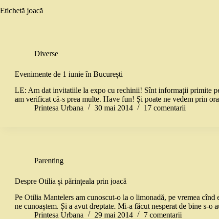
Etichetă
joacă
Diverse
Evenimente de 1 iunie în București
LE: Am dat invitatiile la expo cu rechinii! Sînt informații primite pe
am verificat că-s prea multe. Have fun! Și poate ne vedem prin 
Printesa Urbana
30 mai 2014
17 comentarii
Parenting
Despre Otilia și părințeala prin joacă
Pe Otilia Mantelers am cunoscut-o la o limonadă, pe vremea cînd er
ne cunoaștem. Și a avut dreptate. Mi-a făcut nesperat de bine s-o
Printesa Urbana
29 mai 2014
7 comentarii