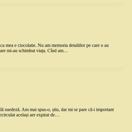
ca mea e ciocolatie. Nu am memoria detaliilor pe care o au
 care mi-au schimbat viața. Cînd am…
lă suedeză. Am mai spus-o, știu, dar mi se pare că-i important
recirculat același aer expirat de…