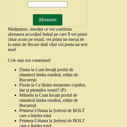
Mulțumesc, imediat ce vei confirma
abonarea accesând linkul pe care îl vei primi
chiar acum pe email, vei primi un mesaj de
la mine de fiecare dată cînd voi posta un text
nou!
Cele mai noi comentarii
Diana
la
Cum învață proful de
olandeză limba română, ediția de
București
Florin
la
Ce lăsăm moștenire copiilor,
dar și părinților noștri? (P)
Mihaela
la
Cum învață proful de
olandeză limba română, ediția de
București
Printesa Urbana
la
Șoferul de BOLT
care a înțeles totul
Printesa Urbana
la
Șoferul de BOLT
care a înțeles totul