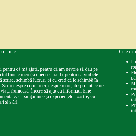
pre mine
Cele mai
Di
ro
u pentru că mă ajută, pentru că am nevoie să dau pe-
Fl
ă tot binele meu (și uneori și răul), pentru că vorbele
pă
ă scrise, schimbă lucruri, și eu cred că le schimbă în
Mi
. Scriu despre copiii mei, despre mine, despre tot ce ne
ro
 viața frumoasă. Încerc să ajut cu informații bine
Pr
mentate, cu simțăminte și experiențele noastre, cu
to
ri și stări.
Pr
to