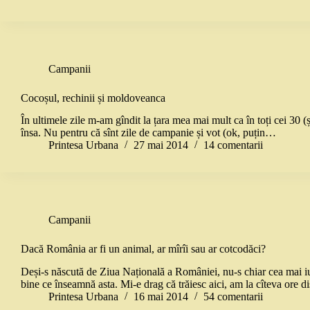
Campanii
Cocoșul, rechinii și moldoveanca
În ultimele zile m-am gîndit la țara mea mai mult ca în toți cei 30 (și
însa. Nu pentru că sînt zile de campanie și vot (ok, puțin…
Printesa Urbana
27 mai 2014
14 comentarii
Campanii
Dacă România ar fi un animal, ar mîrîi sau ar cotcodăci?
Deși-s născută de Ziua Națională a României, nu-s chiar cea mai iub
bine ce înseamnă asta. Mi-e drag că trăiesc aici, am la cîteva ore di
Printesa Urbana
16 mai 2014
54 comentarii