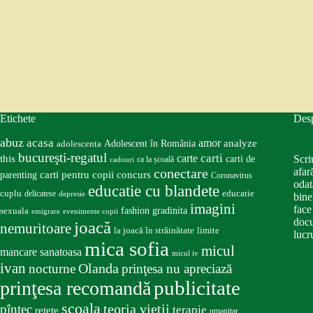
Etichete
Des
abuz
acasa
amor
Adolescent în România
analyze
adolescenta
bucureşti-regatul
carte
carti
this
Scri
carti de
ca la școală
cadouri
conectare
afar
carti pentru copii
concurs
parenting
Coronavirus
odat
educatie cu blandete
educatie
cuplu
delicatese
depresie
bine
imagini
face
fashion
gradinita
sexuala
emigrare
evenimente copii
docu
joacă
nemuritoare
la joacă în străinătate
limite
lucru
mica sofia
micul
mancare sanatoasa
micul iv
ivan
nocturne
Olanda
prinţesa nu apreciază
publicitate
prinţesa recomandă
scoala
teoria vieţii
pîntec
terapie
retete
umanitar