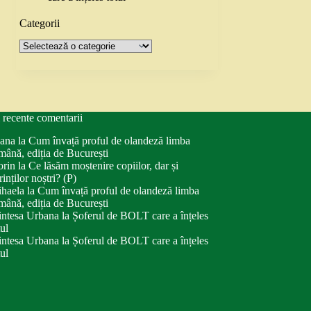
Categorii
Categorii
 recente comentarii
ana
la
Cum învață proful de olandeză limba
mână, ediția de București
orin
la
Ce lăsăm moștenire copiilor, dar și
rinților noștri? (P)
haela
la
Cum învață proful de olandeză limba
mână, ediția de București
intesa Urbana
la
Șoferul de BOLT care a înțeles
tul
intesa Urbana
la
Șoferul de BOLT care a înțeles
tul