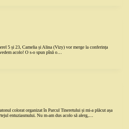
el 5 și 23, Camelia și Alina (Vizy) vor merge la conferința
ne vedem acolo! O s-o spun pînă o…
atonul colorat organizat în Parcul Tineretului și mi-a plăcut așa
vîrtejul entuziasmului. Nu m-am dus acolo să alerg,…