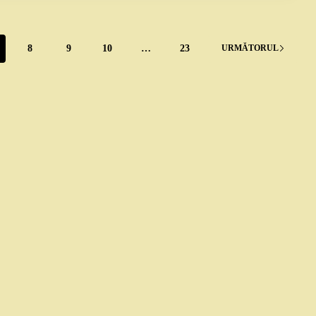
8
9
10
…
23
URMĂTORUL