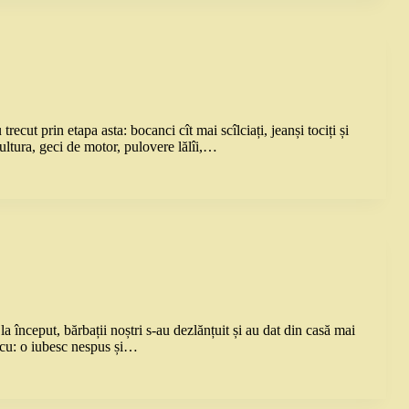
cut prin etapa asta: bocanci cît mai scîlciați, jeanși tociți și
pultura, geci de motor, pulovere lălîi,…
a început, bărbații noștri s-au dezlănțuit și au dat din casă mai
e cu: o iubesc nespus și…