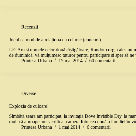
Recenzii
Jocul ca mod de a relaționa cu cel mic (concurs)
LE: Am si numele celor două cîștigătoare, Random.org a ales numer
de duminică, vă mulțumesc tuturor pentru participare și sper să 
Printesa Urbana
15 mai 2014
60 comentarii
Diverse
Explozia de culoare!
Sîmbătă seara am participat, la invitația Dove Invisible Dry, la mar
mult că aproape am sacrificat camera foto cea nouă a familiei în 
Printesa Urbana
1 mai 2014
6 comentarii