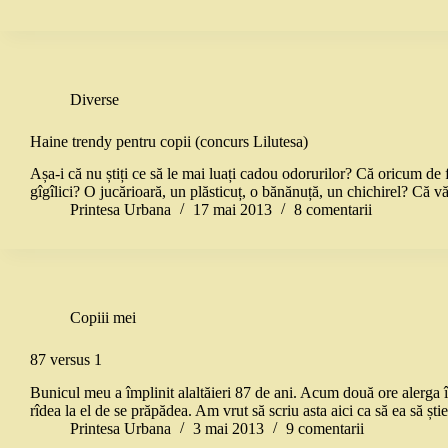
Diverse
Haine trendy pentru copii (concurs Lilutesa)
Așa-i că nu știți ce să le mai luați cadou odorurilor? Că oricum de f
gîgîlici? O jucărioară, un plăsticuț, o bănănuță, un chichirel? Că 
Printesa Urbana
17 mai 2013
8 comentarii
Copiii mei
87 versus 1
Bunicul meu a împlinit alaltăieri 87 de ani. Acum două ore alerga î
rîdea la el de se prăpădea. Am vrut să scriu asta aici ca să ea să șt
Printesa Urbana
3 mai 2013
9 comentarii