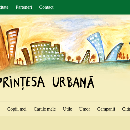
itate
Parteneri
Contact
ă
Copiii mei
Cartile mele
Utile
Umor
Campanii
Citi