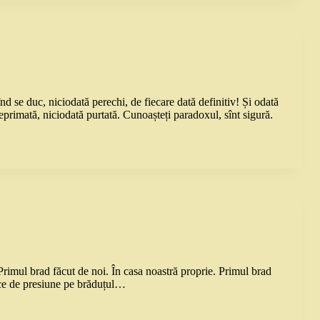
d se duc, niciodată perechi, de fiecare dată definitiv! Și odată
eprimată, niciodată purtată. Cunoașteți paradoxul, sînt sigură.
Primul brad făcut de noi. În casa noastră proprie. Primul brad
 ce de presiune pe brăduțul…