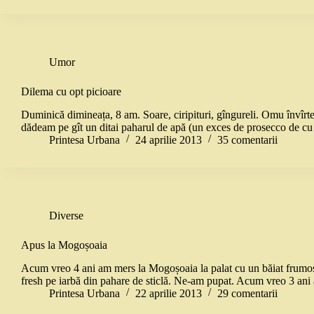
Umor
Dilema cu opt picioare
Duminică dimineața, 8 am. Soare, ciripituri, gîngureli. Omu învîrt
dădeam pe gît un ditai paharul de apă (un exces de prosecco de cu
Printesa Urbana
24 aprilie 2013
35 comentarii
Diverse
Apus la Mogoșoaia
Acum vreo 4 ani am mers la Mogoșoaia la palat cu un băiat frumos
fresh pe iarbă din pahare de sticlă. Ne-am pupat. Acum vreo 3 a
Printesa Urbana
22 aprilie 2013
29 comentarii