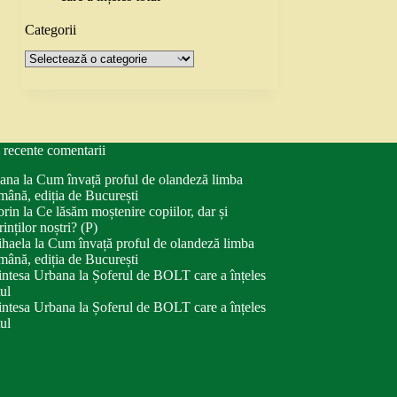
Categorii
Categorii
 recente comentarii
ana
la
Cum învață proful de olandeză limba
mână, ediția de București
orin
la
Ce lăsăm moștenire copiilor, dar și
rinților noștri? (P)
haela
la
Cum învață proful de olandeză limba
mână, ediția de București
intesa Urbana
la
Șoferul de BOLT care a înțeles
tul
intesa Urbana
la
Șoferul de BOLT care a înțeles
tul