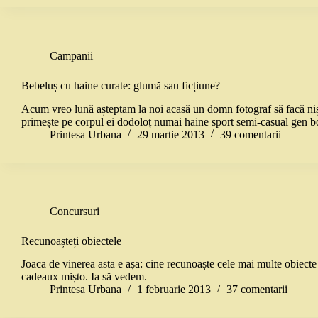
Campanii
Bebeluș cu haine curate: glumă sau ficțiune?
Acum vreo lună așteptam la noi acasă un domn fotograf să facă nișt
primește pe corpul ei dodoloț numai haine sport semi-casual gen 
Printesa Urbana
29 martie 2013
39 comentarii
Concursuri
Recunoașteți obiectele
Joaca de vinerea asta e așa: cine recunoaște cele mai multe obiect
cadeaux mișto. Ia să vedem.
Printesa Urbana
1 februarie 2013
37 comentarii