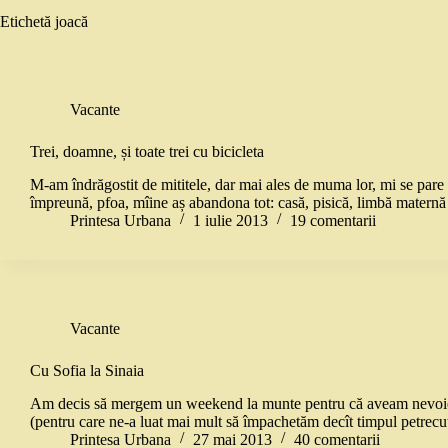
Etichetă
joacă
Vacante
Trei, doamne, și toate trei cu bicicleta
M-am îndrăgostit de mititele, dar mai ales de muma lor, mi se pare 
împreună, pfoa, mîine aș abandona tot: casă, pisică, limbă maternă
Printesa Urbana
1 iulie 2013
19 comentarii
Vacante
Cu Sofia la Sinaia
Am decis să mergem un weekend la munte pentru că aveam nevoie de 
(pentru care ne-a luat mai mult să împachetăm decît timpul petrec
Printesa Urbana
27 mai 2013
40 comentarii