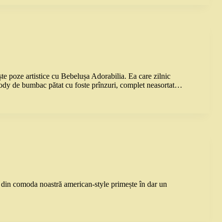
e poze artistice cu Bebelușa Adorabilia. Ea care zilnic
body de bumbac pătat cu foste prînzuri, complet neasortat…
e din comoda noastră american-style primește în dar un