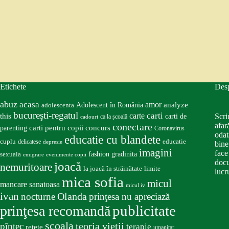
Etichete
Des
abuz
acasa
amor
Adolescent în România
analyze
adolescenta
bucureşti-regatul
carte
carti
this
Scri
carti de
ca la școală
cadouri
conectare
afar
carti pentru copii
concurs
parenting
Coronavirus
odat
educatie cu blandete
educatie
cuplu
delicatese
depresie
bine
imagini
face
fashion
gradinita
sexuala
emigrare
evenimente copii
docu
joacă
nemuritoare
la joacă în străinătate
limite
lucru
mica sofia
micul
mancare sanatoasa
micul iv
ivan
nocturne
Olanda
prinţesa nu apreciază
publicitate
prinţesa recomandă
scoala
teoria vieţii
pîntec
terapie
retete
umanitar