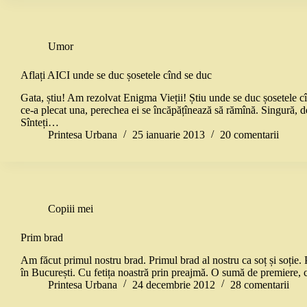
Umor
Aflați AICI unde se duc șosetele cînd se duc
Gata, știu! Am rezolvat Enigma Vieții! Știu unde se duc șosetele cîn
ce-a plecat una, perechea ei se încăpățînează să rămînă. Singură, d
Sînteți…
Printesa Urbana
25 ianuarie 2013
20 comentarii
Copiii mei
Prim brad
Am făcut primul nostru brad. Primul brad al nostru ca soț și soție. 
în București. Cu fetița noastră prin preajmă. O sumă de premiere,
Printesa Urbana
24 decembrie 2012
28 comentarii