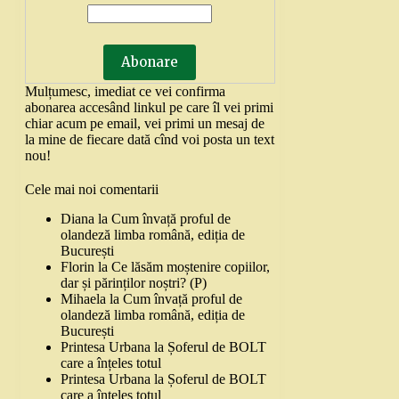
Mulțumesc, imediat ce vei confirma
abonarea accesând linkul pe care îl vei primi
chiar acum pe email, vei primi un mesaj de
la mine de fiecare dată cînd voi posta un text
nou!
Cele mai noi comentarii
Diana
la
Cum învață proful de
olandeză limba română, ediția de
București
Florin
la
Ce lăsăm moștenire copiilor,
dar și părinților noștri? (P)
Mihaela
la
Cum învață proful de
olandeză limba română, ediția de
București
Printesa Urbana
la
Șoferul de BOLT
care a înțeles totul
Printesa Urbana
la
Șoferul de BOLT
care a înțeles totul