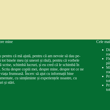
pre mine
Cele mai
Di
ro
u pentru că mă ajută, pentru că am nevoie să dau pe-
Fl
ă tot binele meu (și uneori și răul), pentru că vorbele
pă
ă scrise, schimbă lucruri, și eu cred că le schimbă în
Mi
. Scriu despre copiii mei, despre mine, despre tot ce ne
ro
 viața frumoasă. Încerc să ajut cu informații bine
Pr
mentate, cu simțăminte și experiențele noastre, cu
to
ri și stări.
Pr
to