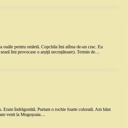
ea ouăle pentru omletă. Copchila îmi atîrna de-un crac. Eu
 seară îmi provocase o arșiță necruțătoare). Termin de…
. Eram îndrăgostită. Purtam o rochie foarte colorată. Am băut
ni am venit la Mogoșoaia…