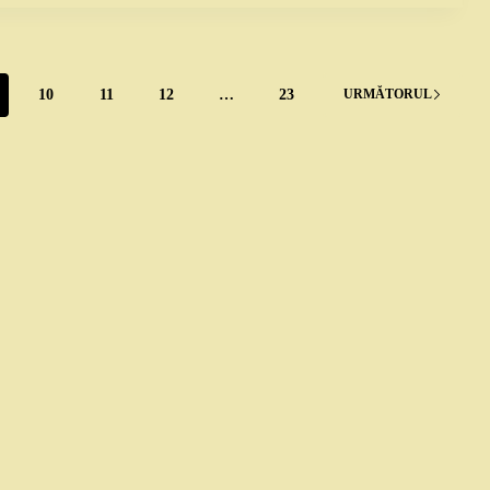
10
11
12
…
23
URMĂTORUL