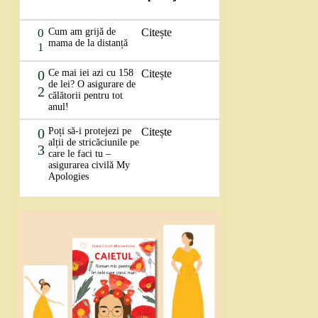
0
Cum am grijă de
Citește
mama de la distanță
1
0
Ce mai iei azi cu 158
Citește
de lei? O asigurare de
2
călătorii pentru tot
anul!
0
Poți să-i protejezi pe
Citește
alții de stricăciunile pe
3
care le faci tu –
asigurarea civilă My
Apologies