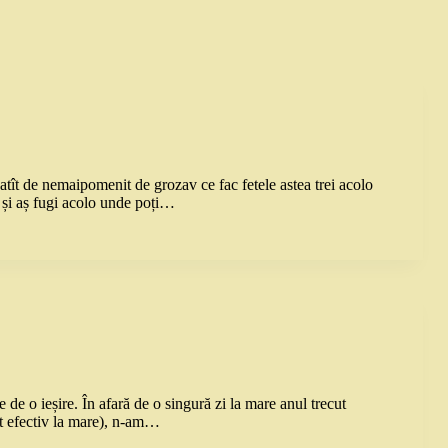
atît de nemaipomenit de grozav ce fac fetele astea trei acolo
 și aș fugi acolo unde poți…
o ieșire. În afară de o singură zi la mare anul trecut
ut efectiv la mare), n-am…