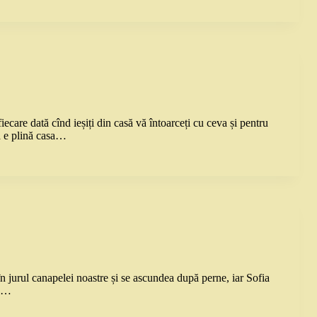
iecare dată cînd ieșiți din casă vă întoarceți cu ceva și pentru
vă e plină casa…
n jurul canapelei noastre și se ascundea după perne, iar Sofia
ie…