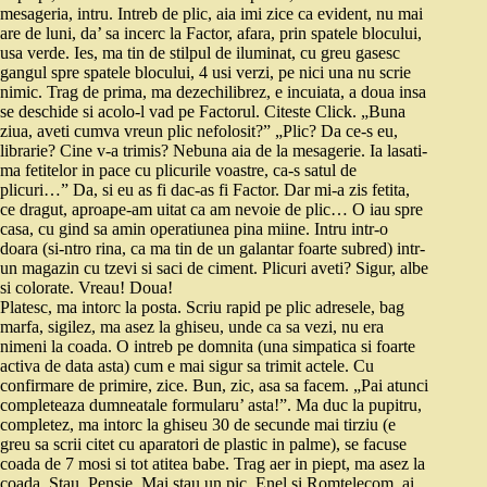
mesageria, intru. Intreb de plic, aia imi zice ca evident, nu mai
are de luni, da’ sa incerc la Factor, afara, prin spatele blocului,
usa verde. Ies, ma tin de stilpul de iluminat, cu greu gasesc
gangul spre spatele blocului, 4 usi verzi, pe nici una nu scrie
nimic. Trag de prima, ma dezechilibrez, e incuiata, a doua insa
se deschide si acolo-l vad pe Factorul. Citeste Click. „Buna
ziua, aveti cumva vreun plic nefolosit?” „Plic? Da ce-s eu,
librarie? Cine v-a trimis? Nebuna aia de la mesagerie. Ia lasati-
ma fetitelor in pace cu plicurile voastre, ca-s satul de
plicuri…” Da, si eu as fi dac-as fi Factor. Dar mi-a zis fetita,
ce dragut, aproape-am uitat ca am nevoie de plic… O iau spre
casa, cu gind sa amin operatiunea pina miine. Intru intr-o
doara (si-ntro rina, ca ma tin de un galantar foarte subred) intr-
un magazin cu tzevi si saci de ciment. Plicuri aveti? Sigur, albe
si colorate. Vreau! Doua!
Platesc, ma intorc la posta. Scriu rapid pe plic adresele, bag
marfa, sigilez, ma asez la ghiseu, unde ca sa vezi, nu era
nimeni la coada. O intreb pe domnita (una simpatica si foarte
activa de data asta) cum e mai sigur sa trimit actele. Cu
confirmare de primire, zice. Bun, zic, asa sa facem. „Pai atunci
completeaza dumneatale formularu’ asta!”. Ma duc la pupitru,
completez, ma intorc la ghiseu 30 de secunde mai tirziu (e
greu sa scrii citet cu aparatori de plastic in palme), se facuse
coada de 7 mosi si tot atitea babe. Trag aer in piept, ma asez la
coada. Stau. Pensie. Mai stau un pic. Enel si Romtelecom, ai