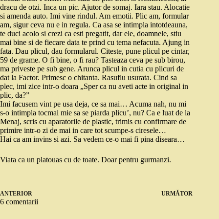
dracu de otzi. Inca un pic. Ajutor de somaj. Iara stau. Alocatie
si amenda auto. Imi vine rindul. Am emotii. Plic am, formular
am, sigur ceva nu e in regula. Ca asa se intimpla intotdeauna,
te duci acolo si crezi ca esti pregatit, dar ele, doamnele, stiu
mai bine si de fiecare data te prind cu tema nefacuta. Ajung in
fata. Dau plicul, dau formularul. Citeste, pune plicul pe cintar,
59 de grame. O fi bine, o fi rau? Tasteaza ceva pe sub birou,
ma priveste pe sub gene. Arunca plicul in cutia cu plicuri de
dat la Factor. Primesc o chitanta. Rasuflu usurata. Cind sa
plec, imi zice intr-o doara „Sper ca nu aveti acte in original in
plic, da?”
Imi facusem vint pe usa deja, ce sa mai… Acuma nah, nu mi
s-o intimpla tocmai mie sa se piarda plicu’, nu? Ca e luat de la
Menaj, scris cu aparatorile de plastic, trimis cu confirmare de
primire intr-o zi de mai in care tot scumpe-s ciresele…
Hai ca am invins si azi. Sa vedem ce-o mai fi pina diseara…
Viata ca un platouas cu de toate. Doar pentru gurmanzi.
ANTERIOR
URMĂTOR
6 comentarii