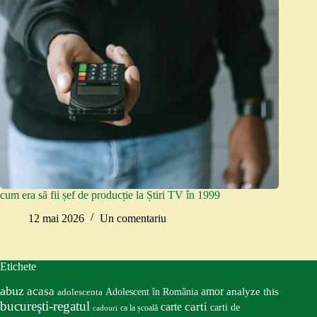
cum era să fii șef de producție la Știri TV în 1999
12 mai 2026
Un comentariu
Etichete
abuz
acasa
amor
Adolescent în România
analyze this
adolescenta
bucureşti-regatul
carte
carti
carti de
ca la școală
cadouri