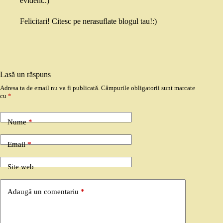
evident..)
Felicitari! Citesc pe nerasuflate blogul tau!:)
Lasă un răspuns
Adresa ta de email nu va fi publicată.
Câmpurile obligatorii sunt marcate
cu
*
Nume
*
Email
*
Site web
Adaugă un comentariu
*