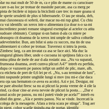
dar nu mai mult de 50 de m, ca e plin de mame cu carucioare
care n-au loc pe trotuar de masinile parcate, asa ca merg pe
pista de bicilete si injura la biciclistii care trec in mare goana si
le sperie ursuletii de plus si biberoanele. O iau pe strada, deh,
mai claxoneaza ei soferii, dar macar nu-mi rup gitul. Cu chiu
cu vai identific un xerox intr-o alimentara (ca doar n-o sa-mi
incredintez postei romane singurul exemplar al actelor cu atita
sudoare obtinute). Cumpar si-un baton d-ala cu miere pe
deasupra cit doamna de la xerox imi umple de saliva colturile
adeverintelor. Bun, am bifat si asta cu succes, ma tin de usa
alimentarei si cobor pe trotuar. Traversez si intru la posta.
Zimbesc larg, ca am invatat ca asa se face aici. Ma duc la
singurul ghiseu liber, unde o cucoana isi sprijinea falca cu o
mina plina de inele de aur d-ala rosiatic asa. „Nu va suparati,
frumoasa doamna, aveti cumva plicuri A4?” intreb eu perfida,
dupa ce vazusem pe panou infipt un astfel de plic, mare, alb,
cu eticheta de pret de 0,6 lei pe el. „Nu, s-au terminat de luni”,
imi raspunde printre unghiile lungi si mov (nu mi-e clar daca
era oja sau hematom ce-avea ea acolo). Azi e joi. Desigur, mi
se pare absolut firesc sa nu ai plicuri la posta vreme de 4 zile la
rind, ca doar cine-ar avea nevoie de plicuri la posta… „Dar e
unul acolo pe panou, nu mi-l puteti vinde pe acela?” intreb eu
dind din gene. „Ala e pentru panou. Nu se vinde. Incercati la
colega de la mesagerie. Afara a treia scara pe stinga”. Trag aer
in piept, cobor scarile tinindu-ma de portar, identific