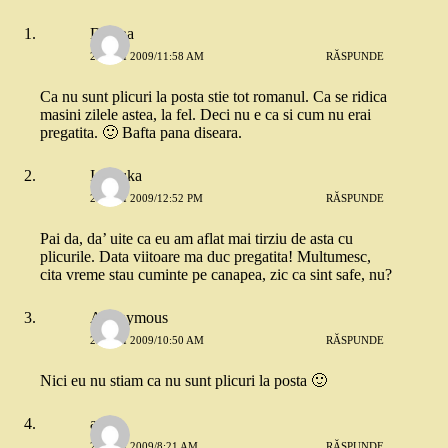
Dorina
21 MAI 2009/11:58 AM
RĂSPUNDE
Ca nu sunt plicuri la posta stie tot romanul. Ca se ridica
masini zilele astea, la fel. Deci nu e ca si cum nu erai
pregatita. 🙂 Bafta pana diseara.
Ionouka
21 MAI 2009/12:52 PM
RĂSPUNDE
Pai da, da’ uite ca eu am aflat mai tirziu de asta cu
plicurile. Data viitoare ma duc pregatita! Multumesc,
cita vreme stau cuminte pe canapea, zic ca sint safe, nu?
Anonymous
23 MAI 2009/10:50 AM
RĂSPUNDE
Nici eu nu stiam ca nu sunt plicuri la posta 🙂
ana
25 MAI 2009/8:21 AM
RĂSPUNDE