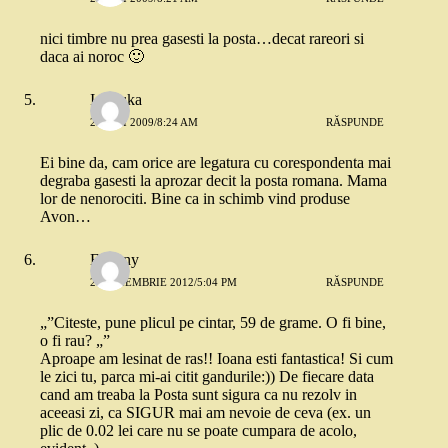
nici timbre nu prea gasesti la posta…decat rareori si
daca ai noroc 🙂
Ionouka
25 MAI 2009/8:24 AM
RĂSPUNDE
Ei bine da, cam orice are legatura cu corespondenta mai
degraba gasesti la aprozar decit la posta romana. Mama
lor de nenorociti. Bine ca in schimb vind produse
Avon…
Eugeny
20 NOIEMBRIE 2012/5:04 PM
RĂSPUNDE
„”Citeste, pune plicul pe cintar, 59 de grame. O fi bine,
o fi rau? „”
Aproape am lesinat de ras!! Ioana esti fantastica! Si cum
le zici tu, parca mi-ai citit gandurile:)) De fiecare data
cand am treaba la Posta sunt sigura ca nu rezolv in
aceeasi zi, ca SIGUR mai am nevoie de ceva (ex. un
plic de 0.02 lei care nu se poate cumpara de acolo,