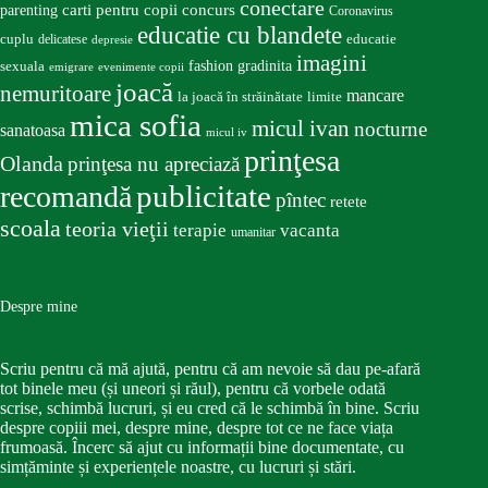
conectare
carti pentru copii
concurs
parenting
Coronavirus
educatie cu blandete
educatie
cuplu
delicatese
depresie
imagini
fashion
gradinita
sexuala
emigrare
evenimente copii
joacă
nemuritoare
mancare
la joacă în străinătate
limite
mica sofia
micul ivan
nocturne
sanatoasa
micul iv
prinţesa
Olanda
prinţesa nu apreciază
publicitate
recomandă
pîntec
retete
scoala
teoria vieţii
terapie
vacanta
umanitar
Despre mine
Scriu pentru că mă ajută, pentru că am nevoie să dau pe-afară
tot binele meu (și uneori și răul), pentru că vorbele odată
scrise, schimbă lucruri, și eu cred că le schimbă în bine. Scriu
despre copiii mei, despre mine, despre tot ce ne face viața
frumoasă. Încerc să ajut cu informații bine documentate, cu
simțăminte și experiențele noastre, cu lucruri și stări.