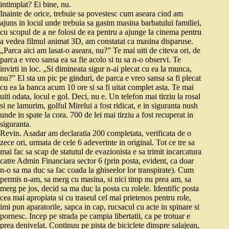
intimplat? Ei bine, nu.
Inainte de orice, trebuie sa povestesc cum aseara cind am
ajuns in locul unde trebuia sa gasim masina barbatului familiei,
cu scopul de a ne folosi de ea pentru a ajunge la cinema pentru
a vedea filmul animat 3D, am constatat ca masina disparuse.
„Parca aici am lasat-o aseara, nu?” Te mai uiti de citeva ori, de
parca e vreo sansa ea sa fie acolo si tu sa n-o observi. Te
invirti in loc. „Si dimineata sigur n-ai plecat cu ea la munca,
nu?” El sta un pic pe ginduri, de parca e vreo sansa sa fi plecat
cu ea la banca acum 10 ore si sa fi uitat complet asta. Te mai
uiti odata, locul e gol. Deci, nu e. Un telefon mai tirziu la rosal
si ne lamurim, golful Mirelui a fost ridicat, e in siguranta nush
unde in spate la cora. 700 de lei mai tirziu a fost recuperat in
siguranta.
Revin. Asadar am declaratia 200 completata, verificata de o
zece ori, urmata de cele 6 adeverinte in original. Tot ce tre sa
mai fac sa scap de statutul de evazionista e sa trimit incarcatura
catre Admin Financiara sector 6 (prin posta, evident, ca doar
n-o sa ma duc sa fac coada la ghiseelor lor transpirate). Cum
permis n-am, sa merg cu masina, si nici timp nu prea am, sa
merg pe jos, decid sa ma duc la posta cu rolele. Identific posta
cea mai apropiata si cu traseul cel mai prietenos pentru role,
imi pun aparatorile, sapca in cap, rucsacul cu acte in spinare si
pornesc. Incep pe strada pe campia libertatii, ca pe trotuar e
prea denivelat. Continuu pe pista de biciclete dinspre salajean,