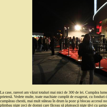
La case, rareori am văzut totaluri mai mici de 300 de lei. Cumpăra lumea 
prietenă. Vedete multe, toate machiate cumplit de exagerat, cu fonduri d
cumpărau chestii, mai mult stăteau în drum la poze şi blocau accesul nost
plimbau nişte zeci de domni care făceau să plutească nişte tăvi cu şampa