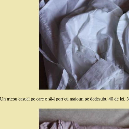
Un tricou casual pe care o să-l port cu maiouri pe dedesubt, 40 de lei, 