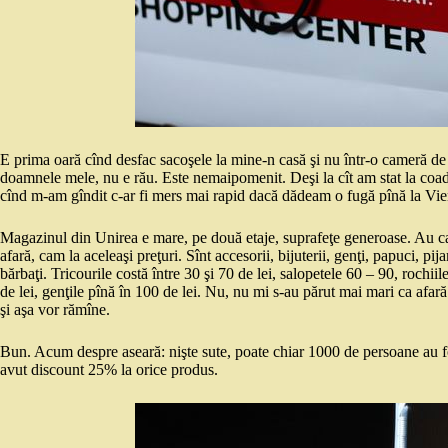
E prima oară cînd desfac sacoşele la mine-n casă şi nu într-o cameră de 
doamnele mele, nu e rău. Este nemaipomenit. Deşi la cît am stat la coad
cînd m-am gîndit c-ar fi mers mai rapid dacă dădeam o fugă pînă la Viena
Magazinul din Unirea e mare, pe două etaje, suprafeţe generoase. Au cam
afară, cam la aceleaşi preţuri. Sînt accesorii, bijuterii, genţi, papuci, pij
bărbaţi. Tricourile costă între 30 şi 70 de lei, salopetele 60 – 90, rochiil
de lei, genţile pînă în 100 de lei. Nu, nu mi s-au părut mai mari ca afară.
şi aşa vor rămîne.
Bun. Acum despre aseară: nişte sute, poate chiar 1000 de persoane au fo
avut discount 25% la orice produs.