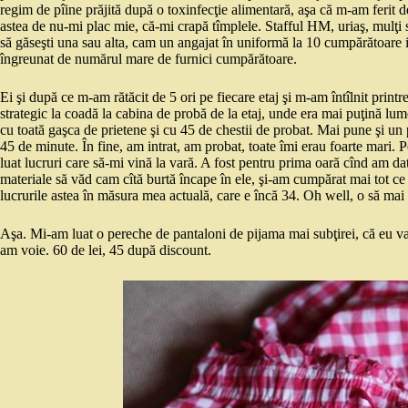
regim de pîine prăjită după o toxinfecţie alimentară, aşa că m-am ferit
astea de nu-mi plac mie, că-mi crapă tîmplele. Stafful HM, uriaş, mulţi 
să găseşti una sau alta, cam un angajat în uniformă la 10 cumpărătoare iste
îngreunat de numărul mare de furnici cumpărătoare.
Ei şi după ce m-am rătăcit de 5 ori pe fiecare etaj şi m-am întîlnit print
strategic la coadă la cabina de probă de la etaj, unde era mai puţină lum
cu toată gaşca de prietene şi cu 45 de chestii de probat. Mai pune şi un 
45 de minute. În fine, am intrat, am probat, toate îmi erau foarte mari.
luat lucruri care să-mi vină la vară. A fost pentru prima oară cînd am d
materiale să văd cam cîtă burtă încape în ele, şi-am cumpărat mai tot c
lucrurile astea în măsura mea actuală, care e încă 34. Oh well, o să mai
Aşa. Mi-am luat o pereche de pantaloni de pijama mai subţirei, că eu v
am voie. 60 de lei, 45 după discount.