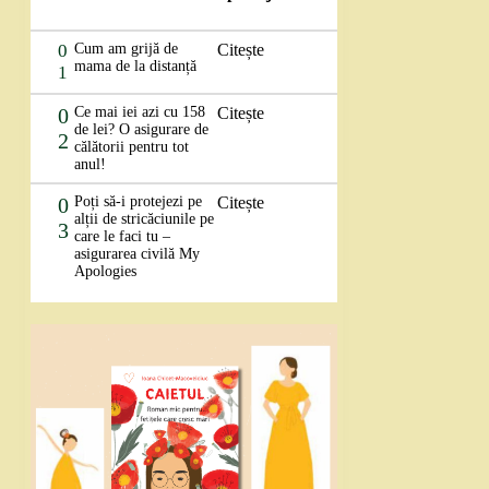
0
Cum am grijă de
Citește
mama de la distanță
1
0
Ce mai iei azi cu 158
Citește
de lei? O asigurare de
2
călătorii pentru tot
anul!
0
Poți să-i protejezi pe
Citește
alții de stricăciunile pe
3
care le faci tu –
asigurarea civilă My
Apologies