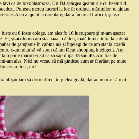
 de tăvi ca de toxoplasmoză. Un DJ spărgea geamurile cu beaturi d-
suedezi. Puneau mereu lucruri la loc în ordinea mărimilor, te ajutau
rice. Asta a ajutat la orientare, dar a încurcat traficul, şi aşa
re fuste cu 6 foste colege, am ales fo 10 lucruşoare şi m-am aşezat
e. Ei, şi-acoloooo am staaaaaat. că deh, toată lumea intra la cabină
pahar de şampanie în cabina aia şi înţelegi de ce am stat la coadă
 Pentru c-am uitat să vă spun că am făcut shopping inteligent. Am
at la o parte mărimea 34 ca să sap după 38 sau 40. Am tras de
e mi-am ales. Nici nu vreau să mă gîndesc cum ar fi arătat pe mine
 fiu ce-am fost, nu?
ara obişnuiam să dorm direct în pielea goală, dar acum n-o să mai