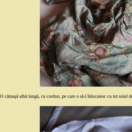
O cămaşă albă lungă, cu cordon, pe care o să-l înlocuiesc cu tot soiul de