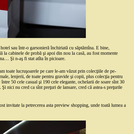
hotel sau într-o garsonieră închiriată cu săptămîna. E bine,
ă la cabinele de probă şi apoi din nou la casă, au fost momente
… Şi n-aş fi stat atîta în picioare.
 toate lucruşoarele pe care le-am văzut prin colecţiile de pe-
amale, lenjerii, de toate pentru gravide şi copii, plus colecţia pentru
e între 50 cele casual şi 190 cele elegante, ochelarii de soare sînt 30
 Şi nici nu cred ca sînt preţuri de lansare, cred că astea-s preţurile
st invitate la petrecerea asta preview shopping, unde toată lumea a