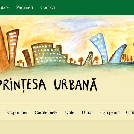
itate
Parteneri
Contact
ă
Copiii mei
Cartile mele
Utile
Umor
Campanii
Citi