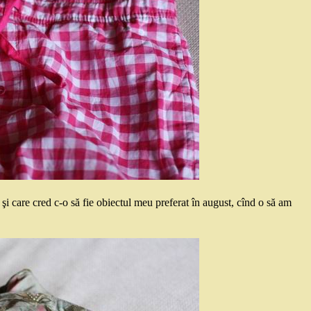
 şi care cred c-o să fie obiectul meu preferat în august, cînd o să am