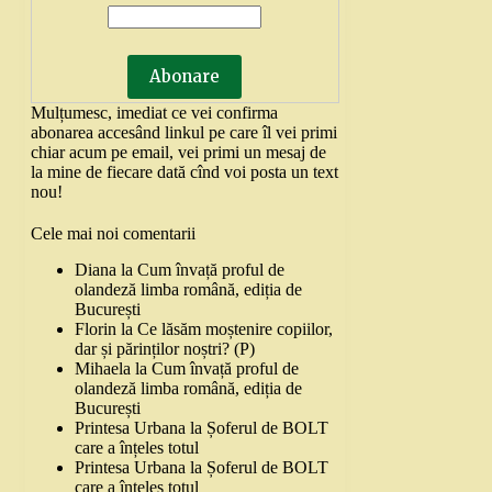
Mulțumesc, imediat ce vei confirma
abonarea accesând linkul pe care îl vei primi
chiar acum pe email, vei primi un mesaj de
la mine de fiecare dată cînd voi posta un text
nou!
Cele mai noi comentarii
Diana
la
Cum învață proful de
olandeză limba română, ediția de
București
Florin
la
Ce lăsăm moștenire copiilor,
dar și părinților noștri? (P)
Mihaela
la
Cum învață proful de
olandeză limba română, ediția de
București
Printesa Urbana
la
Șoferul de BOLT
care a înțeles totul
Printesa Urbana
la
Șoferul de BOLT
care a înțeles totul