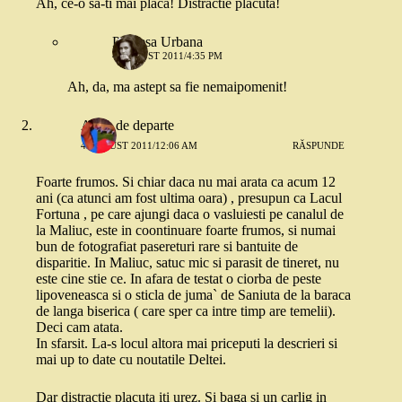
Ah, ce-o sa-ti mai placa! Distractie placuta!
Printesa Urbana
4 AUGUST 2011/4:35 PM
Ah, da, ma astept sa fie nemaipomenit!
Alina de departe
4 AUGUST 2011/12:06 AM
RĂSPUNDE
Foarte frumos. Si chiar daca nu mai arata ca acum 12
ani (ca atunci am fost ultima oara) , presupun ca Lacul
Fortuna , pe care ajungi daca o vasluiesti pe canalul de
la Maliuc, este in coontinuare foarte frumos, si numai
bun de fotografiat pasereturi rare si bantuite de
disparitie. In Maliuc, satuc mic si parasit de tineret, nu
este cine stie ce. In afara de testat o ciorba de peste
lipoveneasca si o sticla de juma` de Saniuta de la baraca
de langa biserica ( care sper ca intre timp are temelii).
Deci cam atata.
In sfarsit. La-s locul altora mai priceputi la descrieri si
mai up to date cu noutatile Deltei.
Dar distractie placuta iti urez. Si baga si un carlig in