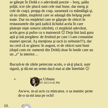
se găteşte în Deltă e o adevărată poezie – borş, şalău
prăjit, icre (de ştiucă sunt cele mai bune, dar merg şi
cele de crap), proţap de crap, saramură cu mămăligă şi,
să nu uităm, mujdeiul care se adaugă din belşug peste
toate. Dar nu mujdeiul care se găşeşte de obicei în
restaurantele din ţară (adică lichidul acela în care
pluteşte nişte usturoi zdrobit), ci mujdeiul adevărat,
acela gros şi pufos ca o maioneză 🙂 Deja îmi lasă gura
apă şi mă pregătesc de festinul pe care i l-am comandat
mamei special. Aş menţiona şi racii (o nebunie!!!), dar
nu cred că se găsesc în august, ei de obicei sunt buni
(după cum zic oamenii din Deltă) doar în lunile care au
un „r” la interior…
Bucură-te de zilele petrecute acolo, o să-ţi placă, sunt
sigură, şi dă-mi un semn dacă mai ai alte întrebări 🙂
Printesa Urbana
4 AUGUST 2011/4:42 PM
Awww, m-ai ucis cu mincarea. o sa maninc peste
de-o sa-mi iasa pe ochi!
diana