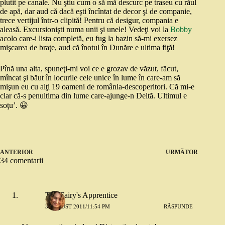
plutit pe canale. Nu ştiu cum o să mă descurc pe traseu cu răul
de apă, dar aud că dacă eşti încîntat de decor şi de companie,
trece vertijul într-o clipită! Pentru că desigur, compania e
aleasă. Excursionişti numa unii şi unele! Vedeţi voi la
Bobby
acolo care-i lista completă, eu fug la bazin să-mi exersez
mişcarea de braţe, aud că înotul în Dunăre e ultima fiţă!
Pînă una alta, spuneţi-mi voi ce e grozav de văzut, făcut,
mîncat şi băut în locurile cele unice în lume în care-am să
mişun eu cu alţi 19 oameni de românia-descoperitori. Că mi-e
clar că-s penultima din lume care-ajunge-n Deltă. Ultimul e
soţu’. 😀
ANTERIOR
URMĂTOR
34 comentarii
The Fairy's Apprentice
3 AUGUST 2011/11:54 PM
RĂSPUNDE