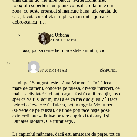
fotografii superbe si un pranz colosal la o familie din
zona, cu peste proaspat si mancare buna, adevarata, de
casa, facuta cu suflet. si-n plus, mai sunt si jumate
dobrogeanca ;)…
Printesa Urbana
4 AUGUST 2011/4:42 PM
aaa, pai sa remediem proastele amintiri, zic!
Lili
4 AUGUST 2011/11:41 AM
RĂSPUNDE
Luni, pe 15 august, este „Ziua Marinei” – în Tulcea
mare de oameni, concerte pe faleză, diverse întreceri, ce
mai… activitate! Cel puţin aşa a fost în anii trecuţi şi aşa
sper că va fi şi acum, mai ales că mă duc şi eu 🙂 Dacă
petreci câteva ore în Tulcea, poţi merge la Monument
(se vede de pe faleză), de unde poţi face nişte poze
extraordinare – dintr-o privire cuprinzi tot oraşul şi
Dunărea laolaltă. Ce frumuseţe…
La capitolul mâncare, dacă eşti amatoare de peşte, tot ce