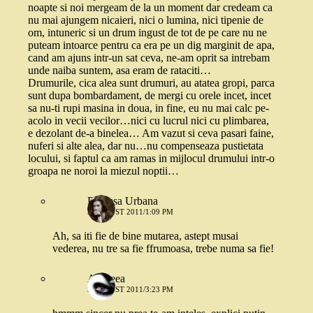
noapte si noi mergeam de la un moment dar credeam ca
nu mai ajungem nicaieri, nici o lumina, nici tipenie de
om, intuneric si un drum ingust de tot de pe care nu ne
puteam intoarce pentru ca era pe un dig marginit de apa,
cand am ajuns intr-un sat ceva, ne-am oprit sa intrebam
unde naiba suntem, asa eram de rataciti…
Drumurile, cica alea sunt drumuri, au atatea gropi, parca
sunt dupa bombardament, de mergi cu orele incet, incet
sa nu-ti rupi masina in doua, in fine, eu nu mai calc pe-
acolo in vecii vecilor…nici cu lucrul nici cu plimbarea,
e dezolant de-a binelea… Am vazut si ceva pasari faine,
nuferi si alte alea, dar nu…nu compenseaza pustietata
locului, si faptul ca am ramas in mijlocul drumului intr-o
groapa ne noroi la miezul noptii…
Printesa Urbana
5 AUGUST 2011/1:09 PM
Ah, sa iti fie de bine mutarea, astept musai
vederea, nu tre sa fie ffrumoasa, trebe numa sa fie!
Andreea
5 AUGUST 2011/3:23 PM