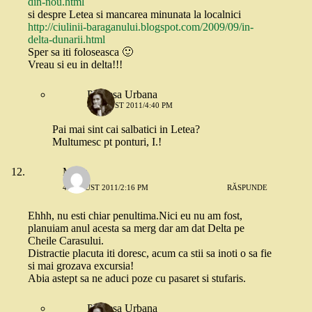
din-nou.html
si despre Letea si mancarea minunata la localnici
http://ciulinii-baraganului.blogspot.com/2009/09/in-
delta-dunarii.html
Sper sa iti foloseasca 🙂
Vreau si eu in delta!!!
Printesa Urbana
4 AUGUST 2011/4:40 PM
Pai mai sint cai salbatici in Letea?
Multumesc pt ponturi, I.!
Mena
4 AUGUST 2011/2:16 PM
RĂSPUNDE
Ehhh, nu esti chiar penultima.Nici eu nu am fost,
planuiam anul acesta sa merg dar am dat Delta pe
Cheile Carasului.
Distractie placuta iti doresc, acum ca stii sa inoti o sa fie
si mai grozava excursia!
Abia astept sa ne aduci poze cu pasaret si stufaris.
Printesa Urbana