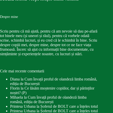
Despre mine
Scriu pentru că mă ajută, pentru că am nevoie să dau pe-afară
tot binele meu (și uneori și răul), pentru că vorbele odată
scrise, schimbă lucruri, și eu cred că le schimbă în bine. Scriu
despre copiii mei, despre mine, despre tot ce ne face viața
frumoasă. Încerc să ajut cu informații bine documentate, cu
simțăminte și experiențele noastre, cu lucruri și stări.
Cele mai recente comentarii
Diana
la
Cum învață proful de olandeză limba română,
ediția de București
Florin
la
Ce lăsăm moștenire copiilor, dar și părinților
noștri? (P)
Mihaela
la
Cum învață proful de olandeză limba
română, ediția de București
Printesa Urbana
la
Șoferul de BOLT care a înțeles totul
Printesa Urbana
la
Șoferul de BOLT care a înțeles totul