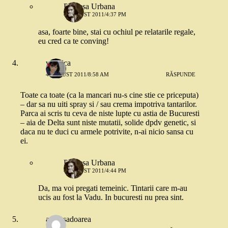
Printesa Urbana
4 AUGUST 2011/4:37 PM
asa, foarte bine, stai cu ochiul pe relatarile regale,
eu cred ca te conving!
valerica
4 AUGUST 2011/8:58 AM
RĂSPUNDE
Toate ca toate (ca la mancari nu-s cine stie ce priceputa)
– dar sa nu uiti spray si / sau crema impotriva tantarilor.
Parca ai scris tu ceva de niste lupte cu astia de Bucuresti
– aia de Delta sunt niste mutatii, solide dpdv genetic, si
daca nu te duci cu armele potrivite, n-ai nicio sansa cu
ei.
Printesa Urbana
4 AUGUST 2011/4:44 PM
Da, ma voi pregati temeinic. Tintarii care m-au
ucis au fost la Vadu. In bucuresti nu prea sint.
ambasadoarea