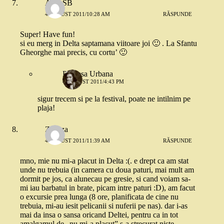
AlinaSB
4 AUGUST 2011/10:28 AM
RĂSPUNDE
Super! Have fun!
si eu merg in Delta saptamana viitoare joi 🙂 . La Sfantu
Gheorghe mai precis, cu cortu’ 🙂
Printesa Urbana
4 AUGUST 2011/4:43 PM
sigur trecem si pe la festival, poate ne intilnim pe
plaja!
Zazuza
4 AUGUST 2011/11:39 AM
RĂSPUNDE
mno, mie nu mi-a placut in Delta :(. e drept ca am stat
unde nu trebuia (in camera cu doua paturi, mai mult am
dormit pe jos, ca alunecau pe gresie, si cand voiam sa-
mi iau barbatul in brate, picam intre paturi :D), am facut
o excursie prea lunga (8 ore, planificata de cine nu
trebuia, mi-au iesit pelicanii si nuferii pe nas). dar i-as
mai da insa o sansa oricand Deltei, pentru ca in tot
amalgamul de „nu mi-a placut” s-a strecurat niste