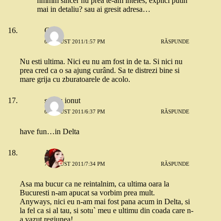
hmmm sincer nu prea te-am inteles, explici putin
mai in detaliu? sau ai gresit adresa…
Gabi
6 AUGUST 2011/1:57 PM
RĂSPUNDE
Nu esti ultima. Nici eu nu am fost in de ta. Si nici nu
prea cred ca o sa ajung curând. Sa te distrezi bine si
mare grija cu zburatoarele de acolo.
sandu ionut
6 AUGUST 2011/6:37 PM
RĂSPUNDE
have fun…in Delta
Ana.
7 AUGUST 2011/7:34 PM
RĂSPUNDE
Asa ma bucur ca ne reintalnim, ca ultima oara la
Bucuresti n-am apucat sa vorbim prea mult.
Anyways, nici eu n-am mai fost pana acum in Delta, si
la fel ca si al tau, si sotu` meu e ultimu din coada care n-
a vazut regiunea!