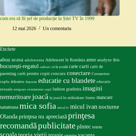
cum era să fii șef de producție la Știri TV în 1999
12 mai 2026
Un comentariu
Etichete
abuz
acasa
amor
Adolescent în România
analyze this
adolescenta
bucureşti-regatul
carte
carti
carti de
ca la școală
cadouri
conectare
carti pentru copii
concurs
parenting
Coronavirus
educatie cu blandete
educatie
cuplu
delicatese
depresie
imagini
fashion
gradinita
sexuala
emigrare
evenimente copii
joacă
nemuritoare
mancare
la joacă în străinătate
limite
mica sofia
micul ivan
nocturne
sanatoasa
micul iv
prinţesa
Olanda
prinţesa nu apreciază
publicitate
recomandă
pîntec
retete
scoala
teoria vieţii
terapie
vacanta
umanitar