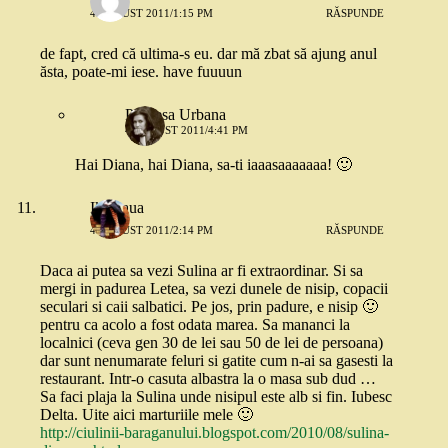
4 AUGUST 2011/1:15 PM
RĂSPUNDE
de fapt, cred că ultima-s eu. dar mă zbat să ajung anul
ăsta, poate-mi iese. have fuuuun
Printesa Urbana
4 AUGUST 2011/4:41 PM
Hai Diana, hai Diana, sa-ti iaaasaaaaaaa! 🙂
Ikemaua
4 AUGUST 2011/2:14 PM
RĂSPUNDE
Daca ai putea sa vezi Sulina ar fi extraordinar. Si sa
mergi in padurea Letea, sa vezi dunele de nisip, copacii
seculari si caii salbatici. Pe jos, prin padure, e nisip 🙂
pentru ca acolo a fost odata marea. Sa mananci la
localnici (ceva gen 30 de lei sau 50 de lei de persoana)
dar sunt nenumarate feluri si gatite cum n-ai sa gasesti la
restaurant. Intr-o casuta albastra la o masa sub dud …
Sa faci plaja la Sulina unde nisipul este alb si fin. Iubesc
Delta. Uite aici marturiile mele 🙂
http://ciulinii-baraganului.blogspot.com/2010/08/sulina-