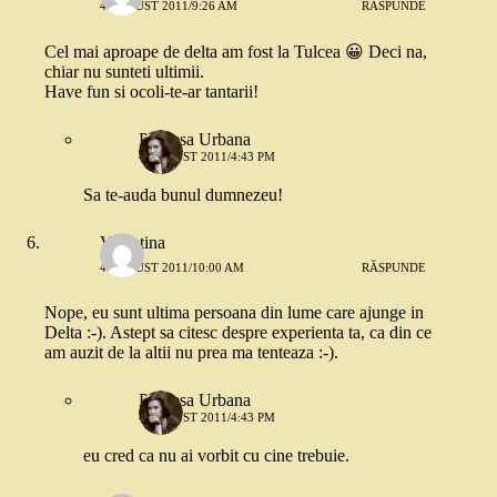
4 AUGUST 2011/9:26 AM
RĂSPUNDE
Cel mai aproape de delta am fost la Tulcea 😀 Deci na,
chiar nu sunteti ultimii.
Have fun si ocoli-te-ar tantarii!
Printesa Urbana
4 AUGUST 2011/4:43 PM
Sa te-auda bunul dumnezeu!
Valentina
4 AUGUST 2011/10:00 AM
RĂSPUNDE
Nope, eu sunt ultima persoana din lume care ajunge in
Delta :-). Astept sa citesc despre experienta ta, ca din ce
am auzit de la altii nu prea ma tenteaza :-).
Printesa Urbana
4 AUGUST 2011/4:43 PM
eu cred ca nu ai vorbit cu cine trebuie.