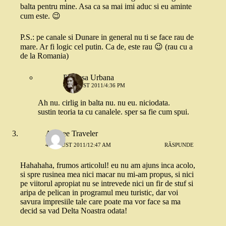
balta pentru mine. Asa ca sa mai imi aduc si eu aminte
cum este. 😉
P.S.: pe canale si Dunare in general nu ti se face rau de
mare. Ar fi logic cel putin. Ca de, este rau 😉 (rau cu a
de la Romania)
Printesa Urbana
4 AUGUST 2011/4:36 PM
Ah nu. cirlig in balta nu. nu eu. niciodata.
sustin teoria ta cu canalele. sper sa fie cum spui.
Aliceee Traveler
4 AUGUST 2011/12:47 AM
RĂSPUNDE
Hahahaha, frumos articolul! eu nu am ajuns inca acolo,
si spre rusinea mea nici macar nu mi-am propus, si nici
pe viitorul apropiat nu se intrevede nici un fir de stuf si
aripa de pelican in programul meu turistic, dar voi
savura impresiile tale care poate ma vor face sa ma
decid sa vad Delta Noastra odata!