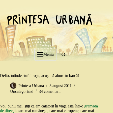
Sari
la
conținut
Meniu
Delto, întinde stuful roşu, acuş mă aburc în barcă!
Printesa Urbana
3 august 2011
Uncategorized
34 comentarii
Voi, bunii mei, ştiţi că am călătorit în viaţa asta într-o
grămadă
de direcţii
, care mai româneşti, care mai europene, care mai