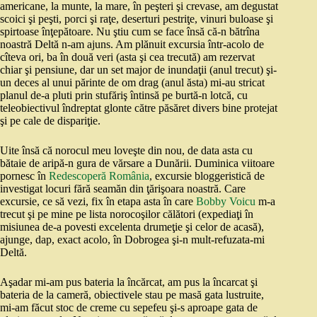
americane, la munte, la mare, în peşteri şi crevase, am degustat
scoici şi peşti, porci şi raţe, deserturi pestriţe, vinuri buloase şi
spirtoase înţepătoare. Nu ştiu cum se face însă că-n bătrîna
noastră Deltă n-am ajuns. Am plănuit excursia într-acolo de
cîteva ori, ba în două veri (asta şi cea trecută) am rezervat
chiar şi pensiune, dar un set major de inundaţii (anul trecut) şi-
un deces al unui părinte de om drag (anul ăsta) mi-au stricat
planul de-a pluti prin stufăriş întinsă pe burtă-n lotcă, cu
teleobiectivul îndreptat glonte către păsăret divers bine protejat
şi pe cale de dispariţie.
Uite însă că norocul meu loveşte din nou, de data asta cu
bătaie de aripă-n gura de vărsare a Dunării. Duminica viitoare
pornesc în
Redescoperă România
, excursie bloggeristică de
investigat locuri fără seamăn din ţărişoara noastră. Care
excursie, ce să vezi, fix în etapa asta în care
Bobby Voicu
m-a
trecut şi pe mine pe lista norocoşilor călători (expediaţi în
misiunea de-a povesti excelenta drumeţie şi celor de acasă),
ajunge, dap, exact acolo, în Dobrogea şi-n mult-refuzata-mi
Deltă.
Aşadar mi-am pus bateria la încărcat, am pus la încarcat şi
bateria de la cameră, obiectivele stau pe masă gata lustruite,
mi-am făcut stoc de creme cu sepefeu şi-s aproape gata de