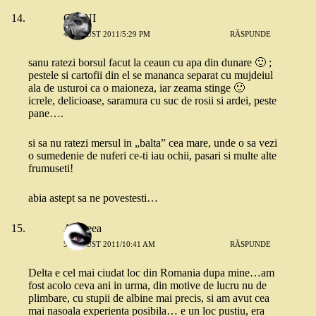
GIANI
4 AUGUST 2011/5:29 PM
RĂSPUNDE
sanu ratezi borsul facut la ceaun cu apa din dunare 🙂 ;
pestele si cartofii din el se mananca separat cu mujdeiul
ala de usturoi ca o maioneza, iar zeama stinge 🙂
icrele, delicioase, saramura cu suc de rosii si ardei, peste
pane….
si sa nu ratezi mersul in „balta” cea mare, unde o sa vezi
o sumedenie de nuferi ce-ti iau ochii, pasari si multe alte
frumuseti!
abia astept sa ne povestesti…
Andreea
5 AUGUST 2011/10:41 AM
RĂSPUNDE
Delta e cel mai ciudat loc din Romania dupa mine…am
fost acolo ceva ani in urma, din motive de lucru nu de
plimbare, cu stupii de albine mai precis, si am avut cea
mai nasoala experienta posibila… e un loc pustiu, era