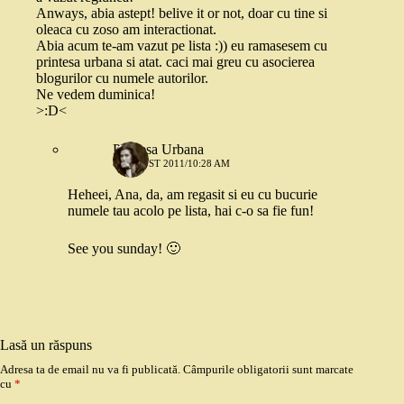
Anways, abia astept! belive it or not, doar cu tine si
oleaca cu zoso am interactionat.
Abia acum te-am vazut pe lista :)) eu ramasesem cu
printesa urbana si atat. caci mai greu cu asocierea
blogurilor cu numele autorilor.
Ne vedem duminica!
>:D<
Printesa Urbana
8 AUGUST 2011/10:28 AM
Heheei, Ana, da, am regasit si eu cu bucurie
numele tau acolo pe lista, hai c-o sa fie fun!
See you sunday! 🙂
Lasă un răspuns
Adresa ta de email nu va fi publicată.
Câmpurile obligatorii sunt marcate
cu
*