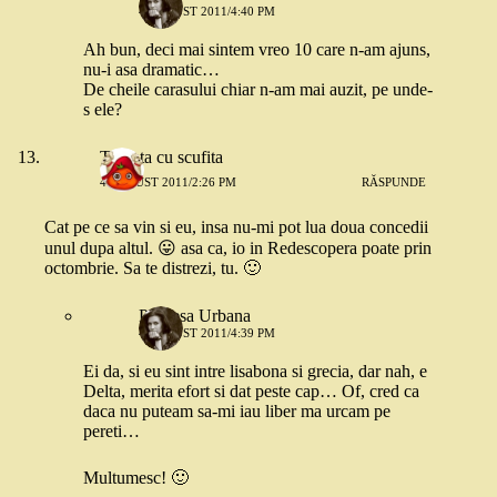
4 AUGUST 2011/4:40 PM
Ah bun, deci mai sintem vreo 10 care n-am ajuns,
nu-i asa dramatic…
De cheile carasului chiar n-am mai auzit, pe unde-
s ele?
Tomata cu scufita
4 AUGUST 2011/2:26 PM
RĂSPUNDE
Cat pe ce sa vin si eu, insa nu-mi pot lua doua concedii
unul dupa altul. 😛 asa ca, io in Redescopera poate prin
octombrie. Sa te distrezi, tu. 🙂
Printesa Urbana
4 AUGUST 2011/4:39 PM
Ei da, si eu sint intre lisabona si grecia, dar nah, e
Delta, merita efort si dat peste cap… Of, cred ca
daca nu puteam sa-mi iau liber ma urcam pe
pereti…
Multumesc! 🙂