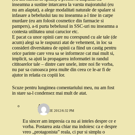
inseamna a sustine intarcarea la varsta majoratului (eu
nu am alaptat), a alege modalitati naturale de spalare si
infasare a bebeluslui tau nu inseamna a-l tine in carpe
murdare (eu am folosit cosmetice din farmacie si
pampers), a-ti purta bebelusul in SSC-uri nu inseamna a
contesta utilitatea unui carucior etc.
E pacat ca unor opinii care nu corespund cu ale tale (de
acum) alegi sa le raspunzi atat de vehement, in loc sa
consideri diversitatea de opinii ca fiind un castig pentru
orice parinte care vrea sa se informeze cat mai mult si,
implicit, sa ajuti la propagarea informatiei in randul
cititoarelor tale – dintre care unele, intre noi fie vorba,
nu par sa cunoasca prea multe din ceea ce le-ar fi de
ajutor in relatia cu copiii lor.
Scuze pentru lungimea comentariului meu, nu am fost
in stare sa-l condensez mai mult de atat.
A.
1 APRILIE 2012/6:32 PM
Eu sincer am impresia ca nu ai inteles despre ce e
vorba. Postarea asta chiar ma indoiesc ca e despre
vreo „protagonista” reala, ci pur si simplu o