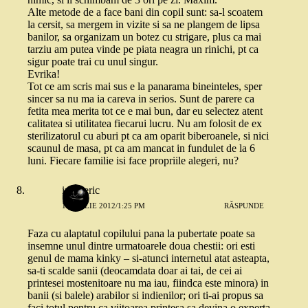
Alte metode de a face bani din copil sunt: sa-l scoatem
la cersit, sa mergem in vizite si sa ne plangem de lipsa
banilor, sa organizam un botez cu strigare, plus ca mai
tarziu am putea vinde pe piata neagra un rinichi, pt ca
sigur poate trai cu unul singur.
Evrika!
Tot ce am scris mai sus e la panarama bineinteles, sper
sincer sa nu ma ia careva in serios. Sunt de parere ca
fetita mea merita tot ce e mai bun, dar eu selectez atent
calitatea si utilitatea fiecarui lucru. Nu am folosit de ex
sterilizatorul cu aburi pt ca am oparit biberoanele, si nici
scaunul de masa, pt ca am mancat in fundulet de la 6
luni. Fiecare familie isi face propriile alegeri, nu?
intuneric
1 APRILIE 2012/1:25 PM
RĂSPUNDE
Faza cu alaptatul copilului pana la pubertate poate sa
insemne unul dintre urmatoarele doua chestii: ori esti
genul de mama kinky – si-atunci internetul atat asteapta,
sa-ti scalde sanii (deocamdata doar ai tai, de cei ai
printesei mostenitoare nu ma iau, fiindca este minora) in
banii (si balele) arabilor si indienilor; ori ti-ai propus sa
faci totul pentru ca viitoarea printesa sa devina o experta