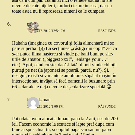
asa ca ii cumpar. Garantat nici o femeie adulta nu are
nevoie de cate bijuterii, farduri etc are in casa, dar cu
toate astea nu ii reproseaza nimeni ca le cumpara.
mara
1 APRILIE 2012/12:54 PM
RĂSPUNDE
Hahaha (imaginea cu covorul și folia alimentară mi se
pare superbă :)))) La secțiunea „câștigi din copil” zic că
s-ar putea filma nașterea și vinde pe bani buni pe site-
urile de amatori („biggest xxx!”, „enlarge your …”
etc.). Apoi, când crește, dacă-i fată, îi poți vinde chiloții
purtați pe net (la japonezi se poartă, parcă, nu?). Și,
desigur, există și variantele autohtone: săpălat mașini în
intersecție sau învățat să facă oamenii la buzunare prin
66 – dar aici e deja nevoie de școlarizare specială 😉
ioana k-man
1 APRILIE 2012/1:06 PM
RĂSPUNDE
Pai odata avem alocatia lunara pana la 2 ani, cea de 200
lei. Facem economie la scutece si lapte praf dupa cum
bine ai spus chiar tu, si copilul papa san sau nu papa
nimic, si il schimbam de 3 ori pe zi. Maxim.