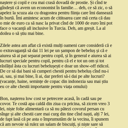
naștere și copil e cea mai crasă dovadă de prostie. Și cînd te
gîndești că avem un economist în familie… deh, ce să zic, o să
apelez la scuza aia cu dragostea pentru ființa care îmi dansează
în burtă. Îmi amintesc acum de cititoarea care mă certa că dau
o mie de euro ca să nasc la privat cînd de 1000 de euro îmi pot
face o vacanță all inclusive în Turcia. Deh, am greșit. La al
doilea o să știu mai bine.
Zilele astea am aflat că există mulți oameni care consideră că e
o extravaganță să dai 11 lei pe un șampon de bebeluș și că e
aiurea să ai pat separat pentru copil, și în general e aiurea să ai
lucruri speciale pentru copil, pentru că el e tot un om și tot
răsfățul ăsta cu lucruri bebelușești e doar un show-off ridicol.
De ce să dai bani să cumperi chestii pentru bebeluș cînd nu-i
ai, sau, și mai bine, îi ai, dar preferi să-i dai pe alte lucruri?
(vacanțe, haine, semințe de copac din indonezia sau mai știu
eu ce alte chestii importante pentru viața omului)
Bon, nașterea low cost se petrecere acasă, în cadă sau pe
covor. Te costă apa caldă din ziua cu pricina, să zicem vreo 3
lei, niște folie alimentară ca să nu pătezi covorul persan cu
sînge și alte chestii care mai curg din tine cînd naști, alți 7 lei,
de fapt lasă că pe asta o împrumutăm de la vecina, îi spunem
că am nevoie să rulez un salam de biscuiți, și niște sare să