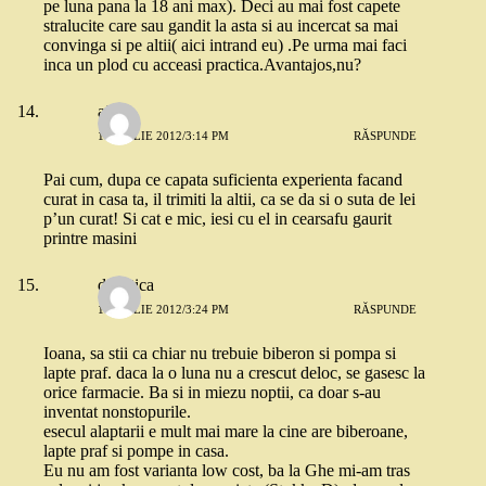
pe luna pana la 18 ani max). Deci au mai fost capete
stralucite care sau gandit la asta si au incercat sa mai
convinga si pe altii( aici intrand eu) .Pe urma mai faci
inca un plod cu acceasi practica.Avantajos,nu?
aida
1 APRILIE 2012/3:14 PM
RĂSPUNDE
Pai cum, dupa ce capata suficienta experienta facand
curat in casa ta, il trimiti la altii, ca se da si o suta de lei
p’un curat! Si cat e mic, iesi cu el in cearsafu gaurit
printre masini
degetica
1 APRILIE 2012/3:24 PM
RĂSPUNDE
Ioana, sa stii ca chiar nu trebuie biberon si pompa si
lapte praf. daca la o luna nu a crescut deloc, se gasesc la
orice farmacie. Ba si in miezu noptii, ca doar s-au
inventat nonstopurile.
esecul alaptarii e mult mai mare la cine are biberoane,
lapte praf si pompe in casa.
Eu nu am fost varianta low cost, ba la Ghe mi-am tras