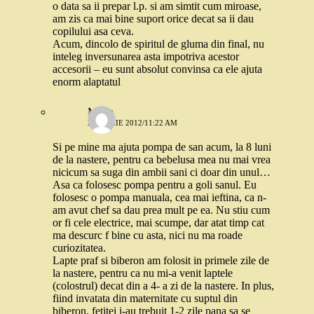
o data sa ii prepar l.p. si am simtit cum miroase,
am zis ca mai bine suport orice decat sa ii dau
copilului asa ceva.
Acum, dincolo de spiritul de gluma din final, nu
inteleg inversunarea asta impotriva acestor
accesorii – eu sunt absolut convinsa ca ele ajuta
enorm alaptatul
Maria
2 APRILIE 2012/11:22 AM
Si pe mine ma ajuta pompa de san acum, la 8 luni
de la nastere, pentru ca bebelusa mea nu mai vrea
nicicum sa suga din ambii sani ci doar din unul…
Asa ca folosesc pompa pentru a goli sanul. Eu
folosesc o pompa manuala, cea mai ieftina, ca n-
am avut chef sa dau prea mult pe ea. Nu stiu cum
or fi cele electrice, mai scumpe, dar atat timp cat
ma descurc f bine cu asta, nici nu ma roade
curiozitatea.
Lapte praf si biberon am folosit in primele zile de
la nastere, pentru ca nu mi-a venit laptele
(colostrul) decat din a 4- a zi de la nastere. In plus,
fiind invatata din maternitate cu suptul din
biberon, fetitei i-au trebuit 1-2 zile pana sa se