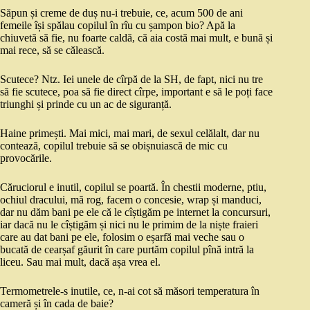
Săpun și creme de duș nu-i trebuie, ce, acum 500 de ani
femeile își spălau copilul în rîu cu șampon bio? Apă la
chiuvetă să fie, nu foarte caldă, că aia costă mai mult, e bună și
mai rece, să se călească.
Scutece? Ntz. Iei unele de cîrpă de la SH, de fapt, nici nu tre
să fie scutece, poa să fie direct cîrpe, important e să le poți face
triunghi și prinde cu un ac de siguranță.
Haine primești. Mai mici, mai mari, de sexul celălalt, dar nu
contează, copilul trebuie să se obișnuiască de mic cu
provocările.
Căruciorul e inutil, copilul se poartă. În chestii moderne, ptiu,
ochiul dracului, mă rog, facem o concesie, wrap și manduci,
dar nu dăm bani pe ele că le cîștigăm pe internet la concursuri,
iar dacă nu le cîștigăm și nici nu le primim de la niște fraieri
care au dat bani pe ele, folosim o eșarfă mai veche sau o
bucată de cearșaf găurit în care purtăm copilul pînă intră la
liceu. Sau mai mult, dacă așa vrea el.
Termometrele-s inutile, ce, n-ai cot să măsori temperatura în
cameră și în cada de baie?