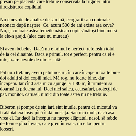
presari pe placenta care trebuie conservată la frigider întru
înregistrarea copilului.
Nu e nevoie de analize de sarcină, ecografii sau controale
neonato după naștere. Ce, acum 500 de ani exista așa ceva?
Nu, și cu toate astea femeile nășteau copii sănătoși bine mersi
la ele-n grajd. (alea care nu mureau)
Și avem bebeluș. Dacă nu e primul e perfect, refolosim totul
de la cel dinainte. Dacă e primul, tot e perfect, pentru că el e
mic, n-are nevoie de nimic. Iată:
Pat nu-i trebuie, avem patul nostru, în care încăpem foarte bine
doi adulți și doi copiii mici. Mă rog, nu foarte bine, dar
încăpem. Iar cînd ăsta micu ajunge la 1.80 m, îl trimitem să
doarmă la prietena lui. Deci nici saltea, cearșafuri, protecții de
pat, monitor, carusel, nimic din toate astea nu ne trebuie.
Biberon și pompe de sîn iară sînt inutile, pentru că micuțul va
fi alăptat exclusiv pînă îi dă mustața. Sau mai mult, dacă așa
vrea el. Iar dacă la început nu merge alăptatul, nasol, să rabde
de foame pînă învață, că e greu în viață, nu e loc pentru
looseri.