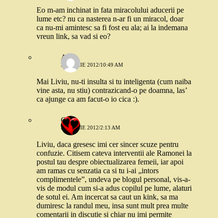
Eo m-am inchinat in fata miracolului aducerii pe
lume etc? nu ca nasterea n-ar fi un miracol, doar
ca nu-mi amintesc sa fi fost eu ala; ai la indemana
vreun link, sa vad si eo?
A.
2 APRILIE 2012/10:49 AM
Mai Liviu, nu-ti insulta si tu inteligenta (cum naiba
vine asta, nu stiu) contrazicand-o pe doamna, las’
ca ajunge ca am facut-o io cica :).
Carla
3 APRILIE 2012/2:13 AM
Liviu, daca gresesc imi cer sincer scuze pentru
confuzie. Citisem cateva interventii ale Ramonei la
postul tau despre obiectualizarea femeii, iar apoi
am ramas cu senzatia ca si tu i-ai „intors
complimentele”, undeva pe blogul personal, vis-a-
vis de modul cum si-a adus copilul pe lume, alaturi
de sotul ei. Am incercat sa caut un kink, sa ma
dumiresc la randul meu, insa sunt mult prea multe
comentarii in discutie si chiar nu imi permite