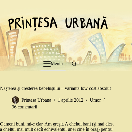
Sari
la
conținut
Meniu
Nașterea și creșterea bebelușului – varianta low cost absolut
Printesa Urbana
1 aprilie 2012
Umor
96 comentarii
Oameni buni, mi-e clar. Am greșit. A cheltui bani (și mai ales,
a cheltui mai mult decît echivalentul unei cine în oraș) pentru