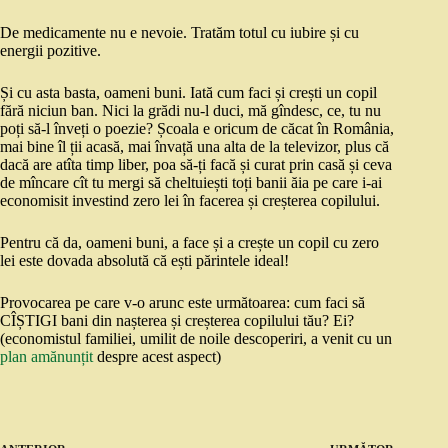
De medicamente nu e nevoie. Tratăm totul cu iubire și cu
energii pozitive.
Și cu asta basta, oameni buni. Iată cum faci și crești un copil
fără niciun ban. Nici la grădi nu-l duci, mă gîndesc, ce, tu nu
poți să-l înveți o poezie? Școala e oricum de căcat în România,
mai bine îl ții acasă, mai învață una alta de la televizor, plus că
dacă are atîta timp liber, poa să-ți facă și curat prin casă și ceva
de mîncare cît tu mergi să cheltuiești toți banii ăia pe care i-ai
economisit investind zero lei în facerea și creșterea copilului.
Pentru că da, oameni buni, a face și a crește un copil cu zero
lei este dovada absolută că ești părintele ideal!
Provocarea pe care v-o arunc este următoarea: cum faci să
CÎȘTIGI bani din nașterea și creșterea copilului tău? Ei?
(economistul familiei, umilit de noile descoperiri, a venit cu un
plan amănunțit
despre acest aspect)