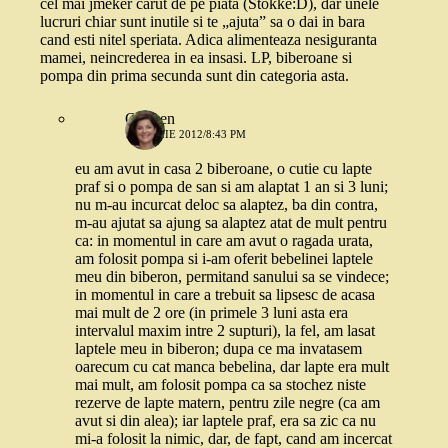
cel mai jmeker carut de pe piata (Stokke:D), dar unele
lucruri chiar sunt inutile si te „ajuta” sa o dai in bara
cand esti nitel speriata. Adica alimenteaza nesiguranta
mamei, neincrederea in ea insasi. LP, biberoane si
pompa din prima secunda sunt din categoria asta.
Carmen
1 APRILIE 2012/8:43 PM
eu am avut in casa 2 biberoane, o cutie cu lapte
praf si o pompa de san si am alaptat 1 an si 3 luni;
nu m-au incurcat deloc sa alaptez, ba din contra,
m-au ajutat sa ajung sa alaptez atat de mult pentru
ca: in momentul in care am avut o ragada urata,
am folosit pompa si i-am oferit bebelinei laptele
meu din biberon, permitand sanului sa se vindece;
in momentul in care a trebuit sa lipsesc de acasa
mai mult de 2 ore (in primele 3 luni asta era
intervalul maxim intre 2 supturi), la fel, am lasat
laptele meu in biberon; dupa ce ma invatasem
oarecum cu cat manca bebelina, dar lapte era mult
mai mult, am folosit pompa ca sa stochez niste
rezerve de lapte matern, pentru zile negre (ca am
avut si din alea); iar laptele praf, era sa zic ca nu
mi-a folosit la nimic, dar, de fapt, cand am incercat