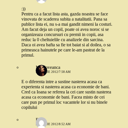
:))
Pentru ca a facut lista asta, gazda noastra se face
vinovata de scaderea subita a natalitatii. Pana sa
publice lista ei, nu s-a mai gandit nimeni la costuri.
Am facut deja un copil, poate oi avea noroc si se
organizeaza concursuri cu premii in copii, asa
reduc la 0 cheltuielile cu analizele din sarcina.
Daca oi avea bafta sa fie tot baiat si al doilea, o sa
primeasca hainutele pe care le-am pastrat de la
primul.
Moldoveanca
2 APRILIE 2012/7:58 AM
E o diferenta intre a sustine nasterea acasa ca
experienta si nasterea acasa ca economie de bani.
Cred ca Ioana se referea la cei care sustin nasterea
acasa ca economie de bani. Facea misto de cei
care pun pe primul loc vacantele lor si nu binele
copilului
Robo
2 APRILIE 2012/8:52 AM