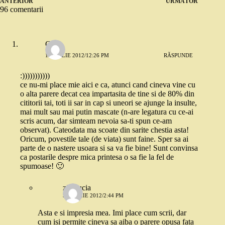
ANTERIOR
URMĂTOR
96 comentarii
GG
1 APRILIE 2012/12:26 PM
RĂSPUNDE
:)))))))))))
ce nu-mi place mie aici e ca, atunci cand cineva vine cu
o alta parere decat cea impartasita de tine si de 80% din
cititorii tai, toti ii sar in cap si uneori se ajunge la insulte,
mai mult sau mai putin mascate (n-are legatura cu ce-ai
scris acum, dar simteam nevoia sa-ti spun ce-am
observat). Cateodata ma scoate din sarite chestia asta!
Oricum, povestile tale (de viata) sunt faine. Sper sa ai
parte de o nastere usoara si sa va fie bine! Sunt convinsa
ca postarile despre mica printesa o sa fie la fel de
spumoase! 🙂
zitellucia
5 APRILIE 2012/2:44 PM
Asta e si impresia mea. Imi place cum scrii, dar
cum isi permite cineva sa aiba o parere opusa fata