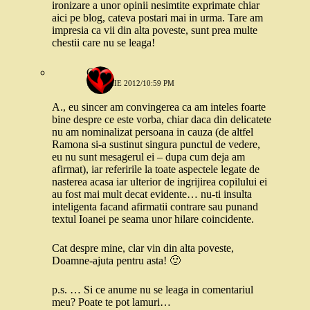
ironizare a unor opinii nesimtite exprimate chiar
aici pe blog, cateva postari mai in urma. Tare am
impresia ca vii din alta poveste, sunt prea multe
chestii care nu se leaga!
Carla
1 APRILIE 2012/10:59 PM
A., eu sincer am convingerea ca am inteles foarte
bine despre ce este vorba, chiar daca din delicatete
nu am nominalizat persoana in cauza (de altfel
Ramona si-a sustinut singura punctul de vedere,
eu nu sunt mesagerul ei – dupa cum deja am
afirmat), iar referirile la toate aspectele legate de
nasterea acasa iar ulterior de ingrijirea copilului ei
au fost mai mult decat evidente… nu-ti insulta
inteligenta facand afirmatii contrare sau punand
textul Ioanei pe seama unor hilare coincidente.
Cat despre mine, clar vin din alta poveste,
Doamne-ajuta pentru asta! 🙂
p.s. … Si ce anume nu se leaga in comentariul
meu? Poate te pot lamuri…