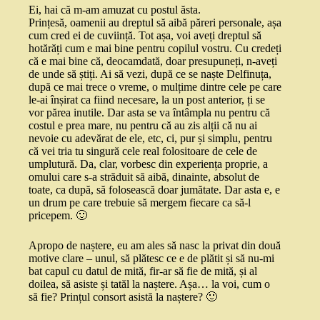
Ei, hai că m-am amuzat cu postul ăsta.
Prințesă, oamenii au dreptul să aibă păreri personale, așa
cum cred ei de cuviință. Tot așa, voi aveți dreptul să
hotărăți cum e mai bine pentru copilul vostru. Cu credeți
că e mai bine că, deocamdată, doar presupuneți, n-aveți
de unde să știți. Ai să vezi, după ce se naște Delfinuța,
după ce mai trece o vreme, o mulțime dintre cele pe care
le-ai înșirat ca fiind necesare, la un post anterior, ți se
vor părea inutile. Dar asta se va întâmpla nu pentru că
costul e prea mare, nu pentru că au zis alții că nu ai
nevoie cu adevărat de ele, etc, ci, pur și simplu, pentru
că vei tria tu singură cele real folositoare de cele de
umplutură. Da, clar, vorbesc din experiența proprie, a
omului care s-a străduit să aibă, dinainte, absolut de
toate, ca după, să folosească doar jumătate. Dar asta e, e
un drum pe care trebuie să mergem fiecare ca să-l
pricepem. 🙂
Apropo de naștere, eu am ales să nasc la privat din două
motive clare – unul, să plătesc ce e de plătit și să nu-mi
bat capul cu datul de mită, fir-ar să fie de mită, și al
doilea, să asiste și tatăl la naștere. Așa… la voi, cum o
să fie? Prințul consort asistă la naștere? 🙂