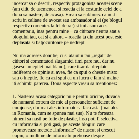
incercat sa o descrii, respectiv protagonista acestei scene
(am citit, de asemenea, si reactia ei la costurile celei de a
doua sa nastere, de acasa). Vreau sa subliniez ca nu-ti
scriu in calitate de avocat sau ambasador al ei (pe blogul
respectiv comentez la fel de rar) si imi asum acest
comentariu, insa pentru mine – ca cititoare neutra atat a
blogului tau, cat si a altora – reactia ta din acest post este
deplasata si batjocuritoare pe nedrept.
Nu ma adresez doar tie, ci si alaiului tau „regal” de
cititori si comentatori slugarnici (imi pare rau, dar nu
gasesc un epitet mai bland), care ti-ar da dreptate
indiferent ce opinie ai avea, fie ca spui o chestie misto
sau o ineptie, fie ca azi spui ca un lucru e fain si maine
iti schimbi parerea. Doua aspecte vreau sa mentionez:
1. Nasterea acasa categoric nu e pentru oricine, dovada
de numarul extrem de mic al persoanelor suficient de
curajoase, dar mai ales informate sa faca asta (mai ales
in Romania, cum se spunea mai sus). Nu te forteaza
nimeni sa nasti pe folie de plastic, insa poti fi selectiva
cu informatia si poti gasi, pe aceste bloguri care
promoveaza metode „informale” de nascut si crescut
copiii, o multime de informatii pretioase despre