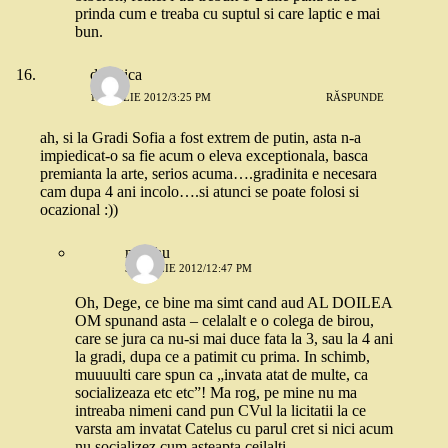
prinda cum e treaba cu suptul si care laptic e mai
bun.
degetica
1 APRILIE 2012/3:25 PM
RĂSPUNDE
ah, si la Gradi Sofia a fost extrem de putin, asta n-a
impiedicat-o sa fie acum o eleva exceptionala, basca
premianta la arte, serios acuma….gradinita e necesara
cam dupa 4 ani incolo….si atunci se poate folosi si
ocazional :))
nuschu
3 APRILIE 2012/12:47 PM
Oh, Dege, ce bine ma simt cand aud AL DOILEA
OM spunand asta – celalalt e o colega de birou,
care se jura ca nu-si mai duce fata la 3, sau la 4 ani
la gradi, dupa ce a patimit cu prima. In schimb,
muuuulti care spun ca „invata atat de multe, ca
socializeaza etc etc”! Ma rog, pe mine nu ma
intreaba nimeni cand pun CVul la licitatii la ce
varsta am invatat Catelus cu parul cret si nici acum
nu socializez cum asteapta ceilalti.