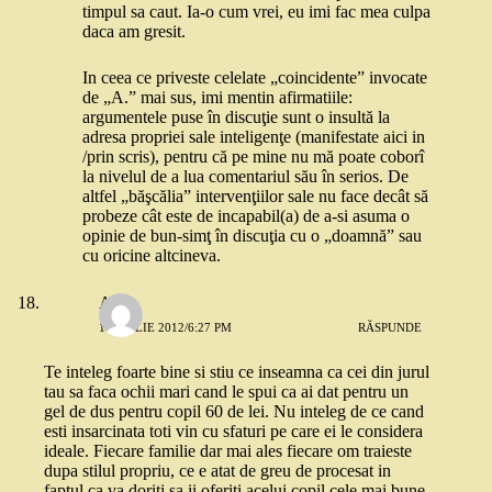
timpul sa caut. Ia-o cum vrei, eu imi fac mea culpa
daca am gresit.
In ceea ce priveste celelate „coincidente” invocate
de „A.” mai sus, imi mentin afirmatiile:
argumentele puse în discuţie sunt o insultă la
adresa propriei sale inteligenţe (manifestate aici in
/prin scris), pentru că pe mine nu mă poate coborî
la nivelul de a lua comentariul său în serios. De
altfel „băşcălia” intervenţiilor sale nu face decât să
probeze cât este de incapabil(a) de a-si asuma o
opinie de bun-simţ în discuţia cu o „doamnă” sau
cu oricine altcineva.
Ali
1 APRILIE 2012/6:27 PM
RĂSPUNDE
Te inteleg foarte bine si stiu ce inseamna ca cei din jurul
tau sa faca ochii mari cand le spui ca ai dat pentru un
gel de dus pentru copil 60 de lei. Nu inteleg de ce cand
esti insarcinata toti vin cu sfaturi pe care ei le considera
ideale. Fiecare familie dar mai ales fiecare om traieste
dupa stilul propriu, ce e atat de greu de procesat in
faptul ca va doriti sa ii oferiti acelui copil cele mai bune