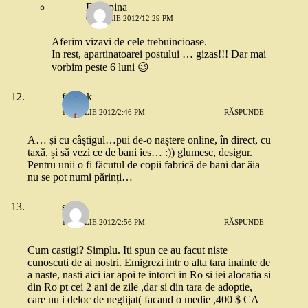
Droopina
6 APRILIE 2012/12:29 PM
Aferim vizavi de cele trebuincioase.
In rest, apartinatoarei postului … gizas!!! Dar mai
vorbim peste 6 luni 😉
frmshk
1 APRILIE 2012/2:46 PM
RĂSPUNDE
A… și cu câștigul…pui de-o naștere online, în direct, cu
taxă, și să vezi ce de bani ies… :)) glumesc, desigur.
Pentru unii o fi făcutul de copii fabrică de bani dar ăia
nu se pot numi părinți…
silvia
1 APRILIE 2012/2:56 PM
RĂSPUNDE
Cum castigi? Simplu. Iti spun ce au facut niste
cunoscuti de ai nostri. Emigrezi intr o alta tara inainte de
a naste, nasti aici iar apoi te intorci in Ro si iei alocatia si
din Ro pt cei 2 ani de zile ,dar si din tara de adoptie,
care nu i deloc de neglijat( facand o medie ,400 $ CA