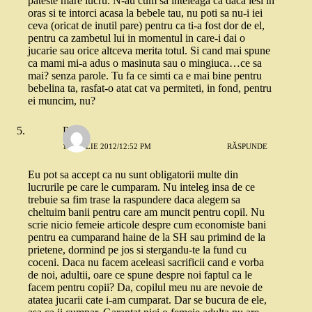
pateste mare lucru. N-au cum sa inteleaga ca daca iesi in
oras si te intorci acasa la bebele tau, nu poti sa nu-i iei
ceva (oricat de inutil pare) pentru ca ti-a fost dor de el,
pentru ca zambetul lui in momentul in care-i dai o
jucarie sau orice altceva merita totul. Si cand mai spune
ca mami mi-a adus o masinuta sau o mingiuca…ce sa
mai? senza parole. Tu fa ce simti ca e mai bine pentru
bebelina ta, rasfat-o atat cat va permiteti, in fond, pentru
ei muncim, nu?
Paula
1 APRILIE 2012/12:52 PM
RĂSPUNDE
Eu pot sa accept ca nu sunt obligatorii multe din
lucrurile pe care le cumparam. Nu inteleg insa de ce
trebuie sa fim trase la raspundere daca alegem sa
cheltuim banii pentru care am muncit pentru copil. Nu
scrie nicio femeie articole despre cum economiste bani
pentru ea cumparand haine de la SH sau primind de la
prietene, dormind pe jos si stergandu-te la fund cu
coceni. Daca nu facem aceleasi sacrificii cand e vorba
de noi, adultii, oare ce spune despre noi faptul ca le
facem pentru copii? Da, copilul meu nu are nevoie de
atatea jucarii cate i-am cumparat. Dar se bucura de ele,