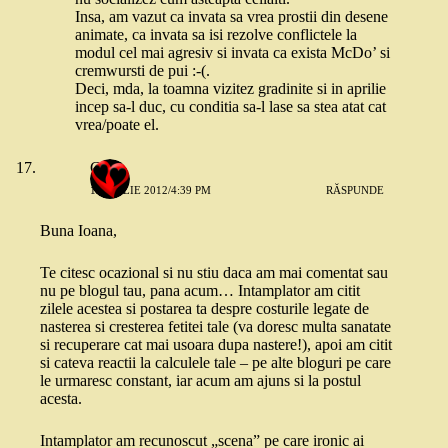
Insa, am vazut ca invata sa vrea prostii din desene
animate, ca invata sa isi rezolve conflictele la
modul cel mai agresiv si invata ca exista McDo’ si
cremwursti de pui :-(.
Deci, mda, la toamna vizitez gradinite si in aprilie
incep sa-l duc, cu conditia sa-l lase sa stea atat cat
vrea/poate el.
Carla
1 APRILIE 2012/4:39 PM
RĂSPUNDE
Buna Ioana,
Te citesc ocazional si nu stiu daca am mai comentat sau
nu pe blogul tau, pana acum… Intamplator am citit
zilele acestea si postarea ta despre costurile legate de
nasterea si cresterea fetitei tale (va doresc multa sanatate
si recuperare cat mai usoara dupa nastere!), apoi am citit
si cateva reactii la calculele tale – pe alte bloguri pe care
le urmaresc constant, iar acum am ajuns si la postul
acesta.
Intamplator am recunoscut „scena” pe care ironic ai