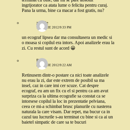
ingrijorator ca atata lume o felicita pentru curaj.
Pana la urma, bine ca macar a fost gratis, nu?
zoozie
1 APRILIE 2012/9:33 PM
un ecograf lipsea dar ma consultasera un medic si
o moasa si copilul era intors. Apoi analizele erau la
zi. Cu restul sunt de acord 😀
Paula
2 APRILIE 2012/9:22 AM
Retinusem dintr-o postare ca nici toate analizele
nu erau la zi, dar este extrem de posibil sa ma
insel, caz in care imi cer scuze. Cat despre
ecograf, eu am un fix cu el si pentru ca am avut
surpriza ca la ultima ecografie sa constat ca se
intorsese copilul la loc in prezentatie pelviana,
ceea ce mi-a schimbat brusc planurile cu nasterea
naturala la care visam. Dar repet, ma bucur ca in
cazul tau lucrurile s-au terminat cu bine si ca ai un
baietel simpatic de care sa te bucuri