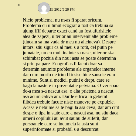
zoozie
3 APRILIE 2012/3:28 PM
Nicio problema, nu m-as fi sparat oricum.
Problema cu ultimul ecograf a fost ca trebuia sa
ajung ffff departe exact cand au fost afurisitele
alea de zapezi, ulterior au intervenit alte probleme
(tineam sa ma vada dr mea nu altcineva). Despre
intors: stiu sigur ca al meu s-a rotit, cel putin pe
jumatate, nu cu mult inainte sa nasc, ulterior si-a
schimbat pozitia din nou: asta se poate determina
si prin palpare. Ecograf as fi facut doar sa
determin anumite probleme ale organelor interne,
dar cum morfo de trim II iesise bine sansele erau
minime. Sunt si medici, putini e drept, care se
baga la nastere in prezentatie pelviana. O verisoara
de-a mea s-a nascut asa, o alta prietena a nascut
asa acum cativa ani. Dar le e frica in geberal
fiibdca trebuie facute niste manevre pe expulzie.
Acasa e nebunie sa te bagi la asa ceva, dar am citit
despe o tipa in state care a nascut asa, nu stiu daca
umerii copilului au avut saunu de suferit, dar
persoanele care se incumeta la asta sunt
superinformate si probabil s-a descurcat.