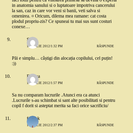
in anatomia sanului si o luptatoare impotriva cancerului
la san, caz in care vor veni si banii, veti salva si
omenirea. ¤ Oricum, dilema mea ramane: cat costa
plodul propriu-zis? Ce spuneai tu mai sus sunt costuri
conexe…
Sonia
1 APRILIE 2012/1:32 PM
RĂSPUNDE
Păi e simplu… câștigi din alocația copilului, cel puțin!
:))
Bunica
1 APRILIE 2012/1:57 PM
RĂSPUNDE
Sa nu comparam lucrurile .Atunci era ca atunci
.Lucrurile s-au schimbat si sant alte posibilitati si pentru
copil f dorit si asteptat merita sa faci orice sacrificiu/
frmshk
1 APRILIE 2012/2:37 PM
RĂSPUNDE