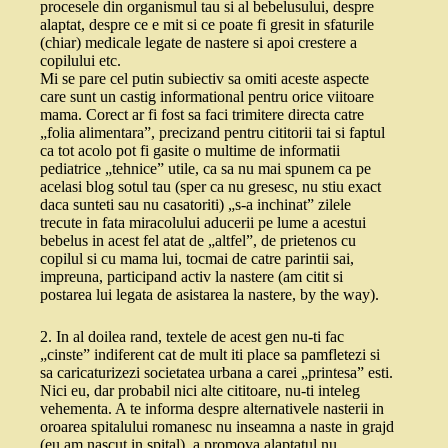
procesele din organismul tau si al bebelusului, despre
alaptat, despre ce e mit si ce poate fi gresit in sfaturile
(chiar) medicale legate de nastere si apoi crestere a
copilului etc.
Mi se pare cel putin subiectiv sa omiti aceste aspecte
care sunt un castig informational pentru orice viitoare
mama. Corect ar fi fost sa faci trimitere directa catre
„folia alimentara”, precizand pentru cititorii tai si faptul
ca tot acolo pot fi gasite o multime de informatii
pediatrice „tehnice” utile, ca sa nu mai spunem ca pe
acelasi blog sotul tau (sper ca nu gresesc, nu stiu exact
daca sunteti sau nu casatoriti) „s-a inchinat” zilele
trecute in fata miracolului aducerii pe lume a acestui
bebelus in acest fel atat de „altfel”, de prietenos cu
copilul si cu mama lui, tocmai de catre parintii sai,
impreuna, participand activ la nastere (am citit si
postarea lui legata de asistarea la nastere, by the way).
2. In al doilea rand, textele de acest gen nu-ti fac
„cinste” indiferent cat de mult iti place sa pamfletezi si
sa caricaturizezi societatea urbana a carei „printesa” esti.
Nici eu, dar probabil nici alte cititoare, nu-ti inteleg
vehementa. A te informa despre alternativele nasterii in
oroarea spitalului romanesc nu inseamna a naste in grajd
(eu am nascut in spital), a promova alaptatul nu