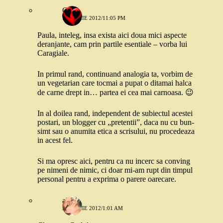
Carla
1 APRILIE 2012/11:05 PM
Paula, inteleg, insa exista aici doua mici aspecte
deranjante, cam prin partile esentiale – vorba lui
Caragiale.
In primul rand, continuand analogia ta, vorbim de
un vegetarian care tocmai a pupat o ditamai halca
de carne drept in… partea ei cea mai carnoasa. 😉
In al doilea rand, independent de subiectul acestei
postari, un blogger cu „pretentii”, daca nu cu bun-
simt sau o anumita etica a scrisului, nu procedeaza
in acest fel.
Si ma opresc aici, pentru ca nu incerc sa conving
pe nimeni de nimic, ci doar mi-am rupt din timpul
personal pentru a exprima o parere oarecare.
alina
2 APRILIE 2012/1:01 AM