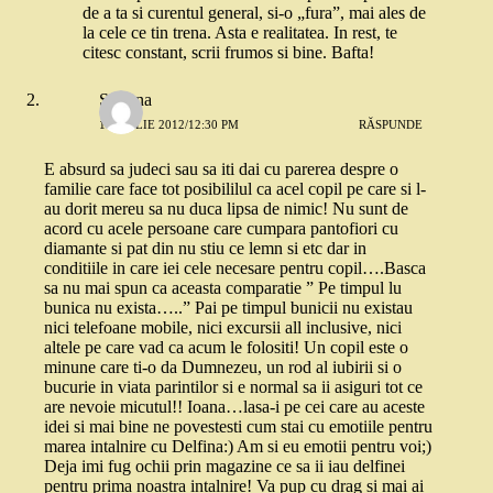
de a ta si curentul general, si-o „fura”, mai ales de
la cele ce tin trena. Asta e realitatea. In rest, te
citesc constant, scrii frumos si bine. Bafta!
Simona
1 APRILIE 2012/12:30 PM
RĂSPUNDE
E absurd sa judeci sau sa iti dai cu parerea despre o
familie care face tot posibililul ca acel copil pe care si l-
au dorit mereu sa nu duca lipsa de nimic! Nu sunt de
acord cu acele persoane care cumpara pantofiori cu
diamante si pat din nu stiu ce lemn si etc dar in
conditiile in care iei cele necesare pentru copil….Basca
sa nu mai spun ca aceasta comparatie ” Pe timpul lu
bunica nu exista…..” Pai pe timpul bunicii nu existau
nici telefoane mobile, nici excursii all inclusive, nici
altele pe care vad ca acum le folositi! Un copil este o
minune care ti-o da Dumnezeu, un rod al iubirii si o
bucurie in viata parintilor si e normal sa ii asiguri tot ce
are nevoie micutul!! Ioana…lasa-i pe cei care au aceste
idei si mai bine ne povestesti cum stai cu emotiile pentru
marea intalnire cu Delfina:) Am si eu emotii pentru voi;)
Deja imi fug ochii prin magazine ce sa ii iau delfinei
pentru prima noastra intalnire! Va pup cu drag si mai ai