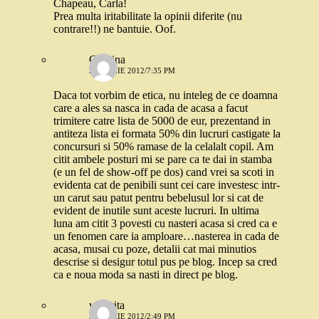
Chapeau, Carla!
Prea multa iritabilitate la opinii diferite (nu
contrare!!) ne bantuie. Oof.
Codrina
2 APRILIE 2012/7:35 PM
Daca tot vorbim de etica, nu inteleg de ce doamna
care a ales sa nasca in cada de acasa a facut
trimitere catre lista de 5000 de eur, prezentand in
antiteza lista ei formata 50% din lucruri castigate la
concursuri si 50% ramase de la celalalt copil. Am
citit ambele posturi mi se pare ca te dai in stamba
(e un fel de show-off pe dos) cand vrei sa scoti in
evidenta cat de penibili sunt cei care investesc intr-
un carut sau patut pentru bebelusul lor si cat de
evident de inutile sunt aceste lucruri. In ultima
luna am citit 3 povesti cu nasteri acasa si cred ca e
un fenomen care ia amploare…nasterea in cada de
acasa, musai cu poze, detalii cat mai minutios
descrise si desigur totul pus pe blog. Incep sa cred
ca e noua moda sa nasti in direct pe blog.
veverita
5 APRILIE 2012/2:49 PM