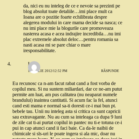
da, nici eu nu inteleg de ce e nevoie sa prezinti pe
blog absolut toate detaliile…imi place mult ca
Ioana are o pozitie foarte echilibrata despre
alegerea modului in care mama decide sa nasca; ce
nu imi place mie la blogurile care promoveaza
nasterea acasa e acea indrajire incredibila…nu imi
plac extremele absolut deloc…pentru romania sa
nasti acasa mi se pare chiar o mare
iresponsabilitate.
Liza
1 APRILIE 2012/12:52 PM
RĂSPUNDE
Eu recunosc ca n-am facut rabat cand a fost vorba de
copilul meu. Si nu suntem miliardari, dar ce ne-am putut
permite am luat, am pus calitatea (nu neaparat numele
brandului) inaintea cantitatii. Si acum fac la fel, atunci
cand esti mama e normal sa-ti doresti ce-i mai bun pt.
bebele tau. Unii nu inteleg asta si critica ca sunt capricii
sau extravagante. Nu au cum sa inteleaga ca dupa 9 luni
de zile cat ti-ai purtat copilul in pantec nu ti-e totuna ce-i
pui in cap atunci cand ii faci baie. Ca da-le naibii de
chimicale si sls-uri le poate ingera si ala mic, doar nu