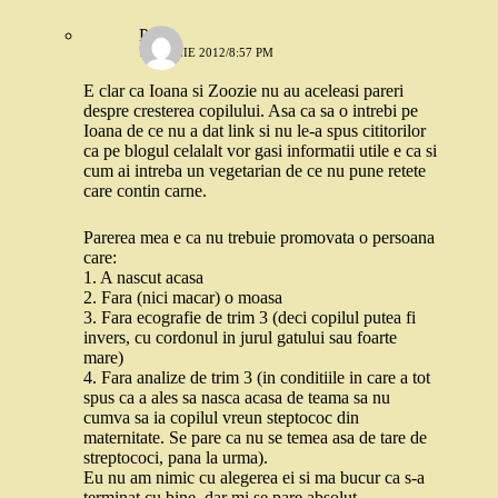
Paula
1 APRILIE 2012/8:57 PM
E clar ca Ioana si Zoozie nu au aceleasi pareri
despre cresterea copilului. Asa ca sa o intrebi pe
Ioana de ce nu a dat link si nu le-a spus cititorilor
ca pe blogul celalalt vor gasi informatii utile e ca si
cum ai intreba un vegetarian de ce nu pune retete
care contin carne.
Parerea mea e ca nu trebuie promovata o persoana
care:
1. A nascut acasa
2. Fara (nici macar) o moasa
3. Fara ecografie de trim 3 (deci copilul putea fi
invers, cu cordonul in jurul gatului sau foarte
mare)
4. Fara analize de trim 3 (in conditiile in care a tot
spus ca a ales sa nasca acasa de teama sa nu
cumva sa ia copilul vreun steptococ din
maternitate. Se pare ca nu se temea asa de tare de
streptococi, pana la urma).
Eu nu am nimic cu alegerea ei si ma bucur ca s-a
terminat cu bine, dar mi se pare absolut