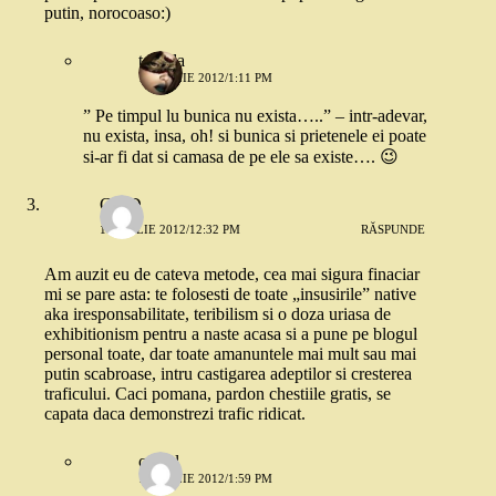
putin, norocoaso:)
tequila
1 APRILIE 2012/1:11 PM
” Pe timpul lu bunica nu exista…..” – intr-adevar,
nu exista, insa, oh! si bunica si prietenele ei poate
si-ar fi dat si camasa de pe ele sa existe…. 😉
CrisD
1 APRILIE 2012/12:32 PM
RĂSPUNDE
Am auzit eu de cateva metode, cea mai sigura finaciar
mi se pare asta: te folosesti de toate „insusirile” native
aka iresponsabilitate, teribilism si o doza uriasa de
exhibitionism pentru a naste acasa si a pune pe blogul
personal toate, dar toate amanuntele mai mult sau mai
putin scabroase, intru castigarea adeptilor si cresterea
traficului. Caci pomana, pardon chestiile gratis, se
capata daca demonstrezi trafic ridicat.
catgal
1 APRILIE 2012/1:59 PM