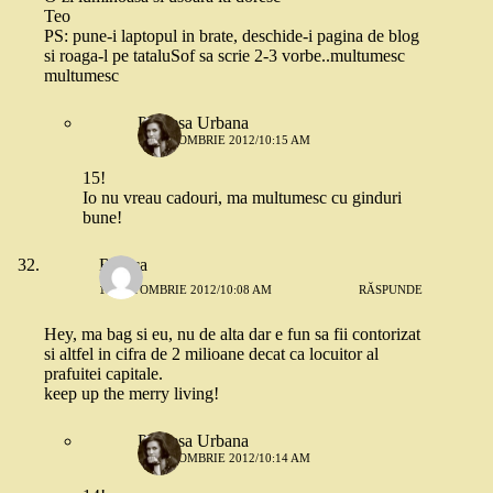
Teo
PS: pune-i laptopul in brate, deschide-i pagina de blog
si roaga-l pe tataluSof sa scrie 2-3 vorbe..multumesc
multumesc
Printesa Urbana
18 OCTOMBRIE 2012/10:15 AM
15!
Io nu vreau cadouri, ma multumesc cu ginduri
bune!
Raluca
18 OCTOMBRIE 2012/10:08 AM
RĂSPUNDE
Hey, ma bag si eu, nu de alta dar e fun sa fii contorizat
si altfel in cifra de 2 milioane decat ca locuitor al
prafuitei capitale.
keep up the merry living!
Printesa Urbana
18 OCTOMBRIE 2012/10:14 AM