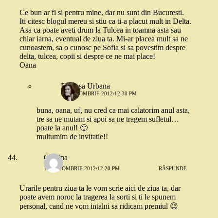
Ce bun ar fi si pentru mine, dar nu sunt din Bucuresti.
Iti citesc blogul mereu si stiu ca ti-a placut mult in Delta.
Asa ca poate aveti drum la Tulcea in toamna asta sau
chiar iarna, eventual de ziua ta. Mi-ar placea mult sa ne
cunoastem, sa o cunosc pe Sofia si sa povestim despre
delta, tulcea, copii si despre ce ne mai place!
Oana
Printesa Urbana
18 OCTOMBRIE 2012/12:30 PM
buna, oana, uf, nu cred ca mai calatorim anul asta,
tre sa ne mutam si apoi sa ne tragem sufletul…
poate la anul! 🙂
multumim de invitatie!!
Cristina
18 OCTOMBRIE 2012/12:20 PM
RĂSPUNDE
Urarile pentru ziua ta le vom scrie aici de ziua ta, dar
poate avem noroc la tragerea la sorti si ti le spunem
personal, cand ne vom intalni sa ridicam premiul 😉