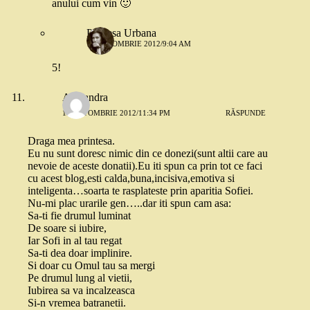
anului cum vin 🙂
Printesa Urbana
18 OCTOMBRIE 2012/9:04 AM
5!
Alexandra
17 OCTOMBRIE 2012/11:34 PM
RĂSPUNDE
Draga mea printesa.
Eu nu sunt doresc nimic din ce donezi(sunt altii care au
nevoie de aceste donatii).Eu iti spun ca prin tot ce faci
cu acest blog,esti calda,buna,incisiva,emotiva si
inteligenta…soarta te rasplateste prin aparitia Sofiei.
Nu-mi plac urarile gen…..dar iti spun cam asa:
Sa-ti fie drumul luminat
De soare si iubire,
Iar Sofi in al tau regat
Sa-ti dea doar implinire.
Si doar cu Omul tau sa mergi
Pe drumul lung al vietii,
Iubirea sa va incalzeasca
Si-n vremea batranetii.