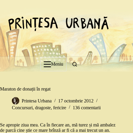
Sari
la
conținut
Meniu
Maraton de donații în regat
Printesa Urbana
17 octombrie 2012
Concursuri
,
dragoste
,
fericire
136 comentarii
Se apropie ziua mea. Ca în fiecare an, mă turez și mă ambalez
de parcă cine știe ce mare brînză ar fi că a mai trecut un an.