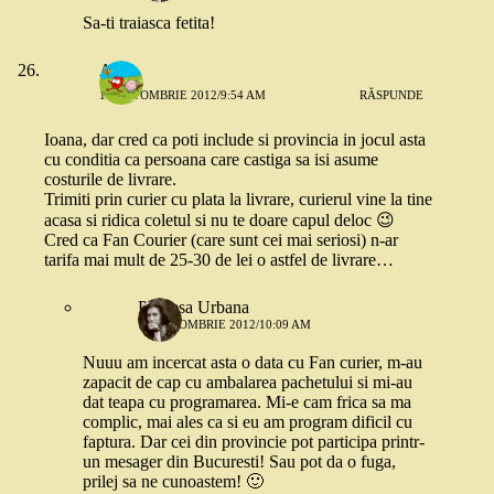
Sa-ti traiasca fetita!
Ami
18 OCTOMBRIE 2012/9:54 AM
RĂSPUNDE
Ioana, dar cred ca poti include si provincia in jocul asta
cu conditia ca persoana care castiga sa isi asume
costurile de livrare.
Trimiti prin curier cu plata la livrare, curierul vine la tine
acasa si ridica coletul si nu te doare capul deloc 😉
Cred ca Fan Courier (care sunt cei mai seriosi) n-ar
tarifa mai mult de 25-30 de lei o astfel de livrare…
Printesa Urbana
18 OCTOMBRIE 2012/10:09 AM
Nuuu am incercat asta o data cu Fan curier, m-au
zapacit de cap cu ambalarea pachetului si mi-au
dat teapa cu programarea. Mi-e cam frica sa ma
complic, mai ales ca si eu am program dificil cu
faptura. Dar cei din provincie pot participa printr-
un mesager din Bucuresti! Sau pot da o fuga,
prilej sa ne cunoastem! 🙂