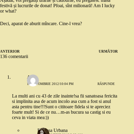
Așadar, voi pregătiți urările și cadourile, eu pregătesc masa
festivă și lucrurile de donat! Pfoai, sînt milionară! Am I lucky
or what?
Deci, aparat de aburit mîncare. Cine-l vrea?
ANTERIOR
URMĂTOR
136 comentarii
Alina
17 OCTOMBRIE 2012/10:04 PM
RĂSPUNDE
La multi ani cu 43 de zile inainte!sa fii sanatoasa fericita
si implinita asa de acum incolo asa cum a fost si anul
asta pentru tine!!!Sunt o cititoare fidela si te apreciez
foarte mult! Si de ce nu…m-as bucura sa castig si eu
ceva in viata mea:))
Printesa Urbana