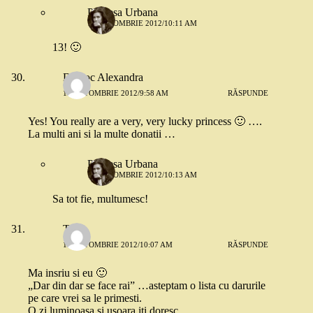
Printesa Urbana
18 OCTOMBRIE 2012/10:11 AM
13! 🙂
Damoc Alexandra
18 OCTOMBRIE 2012/9:58 AM
RĂSPUNDE
Yes! You really are a very, very lucky princess 🙂 ….
La multi ani si la multe donatii …
Printesa Urbana
18 OCTOMBRIE 2012/10:13 AM
Sa tot fie, multumesc!
Teo
18 OCTOMBRIE 2012/10:07 AM
RĂSPUNDE
Ma insriu si eu 🙂
„Dar din dar se face rai” …asteptam o lista cu darurile
pe care vrei sa le primesti.
O zi luminoasa si usoara iti doresc