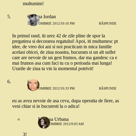
multumim!
Cristina Iordan
17 OCTOMBRIE 2012/10:16 PM
RĂSPUNDE
In primul rand, iti urez 42 de zile pline de spor la
pregatirea si decorarea regatului! Apoi, iti multumesc pt
idee, de vreo doi ani si noi practicam in mica familie
acelasi obicei, de ziua noastra, bucuram si un alt suflet
care are nevoie de un gest frumos, dar ma gandesc ca e
mai frumos asa cum faci tu cu o perioada mai lunga!
Urarile de ziua ta vin la momentul potrivit!
ioana
17 OCTOMBRIE 2012/10:33 PM
RĂSPUNDE
eu as avea nevoie de asa ceva, dupa operatia de fiere, as
veni chiar si in bucuresti la o adica!
Printesa Urbana
18 OCTOMBRIE 2012/9:03 AM
3!