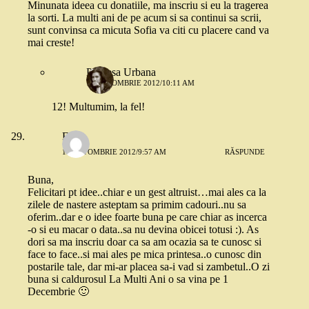
Minunata ideea cu donatiile, ma inscriu si eu la tragerea
la sorti. La multi ani de pe acum si sa continui sa scrii,
sunt convinsa ca micuta Sofia va citi cu placere cand va
mai creste!
Printesa Urbana
18 OCTOMBRIE 2012/10:11 AM
12! Multumim, la fel!
Flori
18 OCTOMBRIE 2012/9:57 AM
RĂSPUNDE
Buna,
Felicitari pt idee..chiar e un gest altruist…mai ales ca la
zilele de nastere asteptam sa primim cadouri..nu sa
oferim..dar e o idee foarte buna pe care chiar as incerca
-o si eu macar o data..sa nu devina obicei totusi :). As
dori sa ma inscriu doar ca sa am ocazia sa te cunosc si
face to face..si mai ales pe mica printesa..o cunosc din
postarile tale, dar mi-ar placea sa-i vad si zambetul..O zi
buna si caldurosul La Multi Ani o sa vina pe 1
Decembrie 🙂