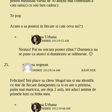
pentru minunata varsta de 30 ani(nu mai comentam a
cata oara):) cu sau fara cadou:)
Te pop
Acum o sa postezi in fiecare zi cate ceva nu?:)
Printesa Urbana
18 OCTOMBRIE 2012/9:55 AM
Neatza! Pai nu oricum postez zilnic? Duminica nu
se pune ca atunci si dumnezeu se odihneste. 🙂
mariana zegrean
18 OCTOMBRIE 2012/9:54 AM
RĂSPUNDE
Felicitari! Imi place sa citesc blogul tau si ma identific
cu tine de fiecare data(pentru ca si eu am o printesa,
putin mai maricica, are deja 2 ani), imi aduci aminte de
primele luni cu fetita mea.
Printesa Urbana
18 OCTOMBRIE 2012/10:06 AM