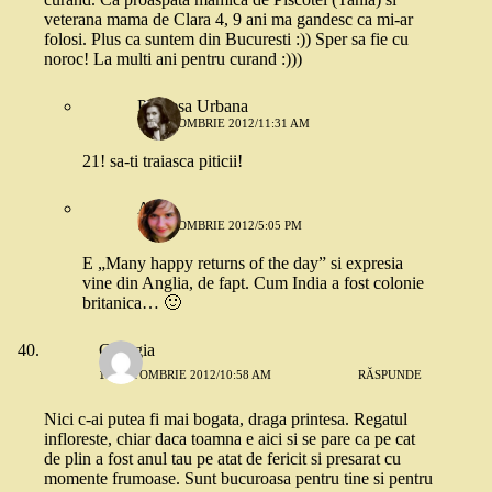
veterana mama de Clara 4, 9 ani ma gandesc ca mi-ar
folosi. Plus ca suntem din Bucuresti :)) Sper sa fie cu
noroc! La multi ani pentru curand :)))
Printesa Urbana
18 OCTOMBRIE 2012/11:31 AM
21! sa-ti traiasca piticii!
Alina
18 OCTOMBRIE 2012/5:05 PM
E „Many happy returns of the day” si expresia
vine din Anglia, de fapt. Cum India a fost colonie
britanica… 🙂
Georgia
18 OCTOMBRIE 2012/10:58 AM
RĂSPUNDE
Nici c-ai putea fi mai bogata, draga printesa. Regatul
infloreste, chiar daca toamna e aici si se pare ca pe cat
de plin a fost anul tau pe atat de fericit si presarat cu
momente frumoase. Sunt bucuroasa pentru tine si pentru