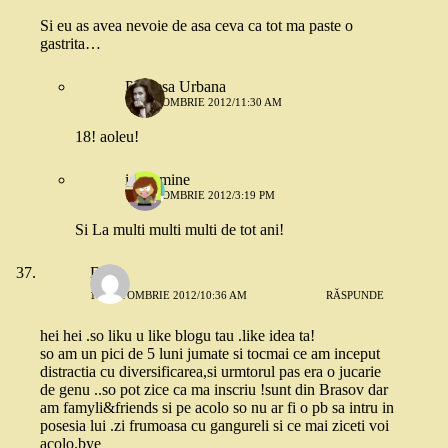
Si eu as avea nevoie de asa ceva ca tot ma paste o
gastrita…
Printesa Urbana
18 OCTOMBRIE 2012/11:30 AM
18! aoleu!
ieucumine
18 OCTOMBRIE 2012/3:19 PM
Si La multi multi multi de tot ani!
Dana
18 OCTOMBRIE 2012/10:36 AM
RĂSPUNDE
hei hei .so liku u like blogu tau .like idea ta!
so am un pici de 5 luni jumate si tocmai ce am inceput
distractia cu diversificarea,si urmtorul pas era o jucarie
de genu ..so pot zice ca ma inscriu !sunt din Brasov dar
am famyli&friends si pe acolo so nu ar fi o pb sa intru in
posesia lui .zi frumoasa cu gangureli si ce mai ziceti voi
acolo.bye