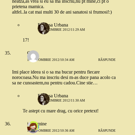
neatza,as vrea si eu sa ma inscriu,nu pt mine,ci pt o
prietena mamica.
altfel..la cat mai multi 30 de ani sanatosi si frumosi!:)
Printesa Urbana
18 OCTOMBRIE 2012/11:29 AM
17!
Carla
18 OCTOMBRIE 2012/10:34 AM
RĂSPUNDE
Imi place ideea si o sa ma bucur pentru fiecare
norocoasa.Nu ma inscriu desi m-as duce pana acolo ca
sa ne cunoastem,nu pentru cadou.Cine stie…
Printesa Urbana
18 OCTOMBRIE 2012/11:30 AM
Te astept cu mare drag, cu orice pretext!
ieucumine
18 OCTOMBRIE 2012/10:36 AM
RĂSPUNDE