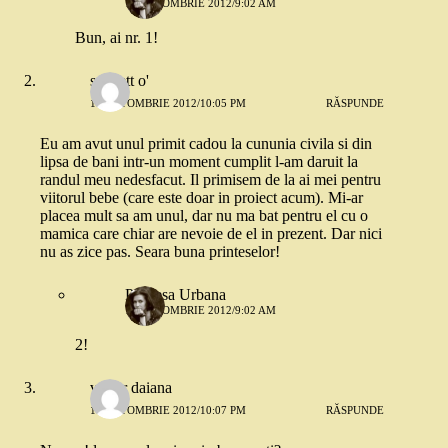
18 OCTOMBRIE 2012/9:02 AM
Bun, ai nr. 1!
scarlett o'
17 OCTOMBRIE 2012/10:05 PM
RĂSPUNDE
Eu am avut unul primit cadou la cununia civila si din
lipsa de bani intr-un moment cumplit l-am daruit la
randul meu nedesfacut. Il primisem de la ai mei pentru
viitorul bebe (care este doar in proiect acum). Mi-ar
placea mult sa am unul, dar nu ma bat pentru el cu o
mamica care chiar are nevoie de el in prezent. Dar nici
nu as zice pas. Seara buna printeselor!
Printesa Urbana
18 OCTOMBRIE 2012/9:02 AM
2!
vultur daiana
17 OCTOMBRIE 2012/10:07 PM
RĂSPUNDE