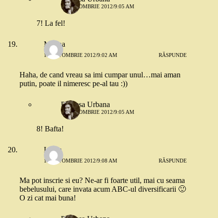
18 OCTOMBRIE 2012/9:05 AM
7! La fel!
Malina
18 OCTOMBRIE 2012/9:02 AM
RĂSPUNDE
Haha, de cand vreau sa imi cumpar unul…mai aman
putin, poate il nimeresc pe-al tau :))
Printesa Urbana
18 OCTOMBRIE 2012/9:05 AM
8! Bafta!
Laura
18 OCTOMBRIE 2012/9:08 AM
RĂSPUNDE
Ma pot inscrie si eu? Ne-ar fi foarte util, mai cu seama
bebelusului, care invata acum ABC-ul diversificarii 🙂
O zi cat mai buna!