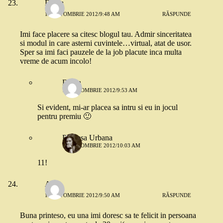
Diana
18 OCTOMBRIE 2012/9:48 AM
RĂSPUNDE
Imi face placere sa citesc blogul tau. Admir sinceritatea
si modul in care asterni cuvintele…virtual, atat de usor.
Sper sa imi faci pauzele de la job placute inca multa
vreme de acum incolo!
Diana
18 OCTOMBRIE 2012/9:53 AM
Si evident, mi-ar placea sa intru si eu in jocul
pentru premiu 🙂
Printesa Urbana
18 OCTOMBRIE 2012/10:03 AM
11!
Anca
18 OCTOMBRIE 2012/9:50 AM
RĂSPUNDE
Buna printeso, eu una imi doresc sa te felicit in persoana