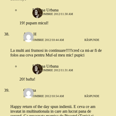
Printesa Urbana
18 OCTOMBRIE 2012/11:30 AM
19! pupam micul!
Alina H
18 OCTOMBRIE 2012/10:44 AM
RĂSPUNDE
La multi ani frumosi in continuare!!!!!cred ca mi-ar fi de
folos asa ceva pentru Muf-ul meu mic! pupici
Printesa Urbana
18 OCTOMBRIE 2012/11:31 AM
20! bafta!
Cristina
18 OCTOMBRIE 2012/10:54 AM
RĂSPUNDE
Happy return of the day spun indienii. E ceva ce am
invatat in multinationala in care am lucrat pana de
curand. Ca proaspata mamica de Piscotel (Tania) si