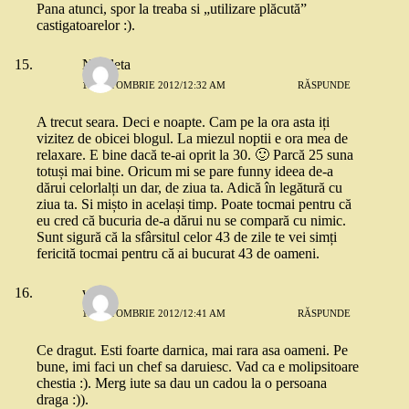
Pana atunci, spor la treaba si „utilizare plăcută”
castigatoarelor :).
Nicoleta
18 OCTOMBRIE 2012/12:32 AM
RĂSPUNDE
A trecut seara. Deci e noapte. Cam pe la ora asta iți
vizitez de obicei blogul. La miezul noptii e ora mea de
relaxare. E bine dacă te-ai oprit la 30. 🙂 Parcă 25 suna
totuși mai bine. Oricum mi se pare funny ideea de-a
dărui celorlalți un dar, de ziua ta. Adică în legătură cu
ziua ta. Si mișto in același timp. Poate tocmai pentru că
eu cred că bucuria de-a dărui nu se compară cu nimic.
Sunt sigură că la sfârsitul celor 43 de zile te vei simți
fericită tocmai pentru că ai bucurat 43 de oameni.
wlfp
18 OCTOMBRIE 2012/12:41 AM
RĂSPUNDE
Ce dragut. Esti foarte darnica, mai rara asa oameni. Pe
bune, imi faci un chef sa daruiesc. Vad ca e molipsitoare
chestia :). Merg iute sa dau un cadou la o persoana
draga :)).