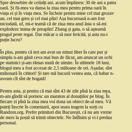
Spre deosebire de ceilalți ani, acum împlinesc 30 de ani a patra
oară. Și fii-mea va dansa la ziua mea pentru prima oară în
viața ei și în viața mea. Se încheie pentru mine cel mai grozav
an, cel mai greu și cel mai plin! Așa bucuroasă n-am fost
niciodată, uf, mi-e teamă că de ziua mea anul ăsta o să-mi
explodeze inima de preaplin! Zbang și gata, o să aștearnă
pragul peste regat. Dar măcar o să mor fericită, și asta nu-i
puțin lucru?
În plus, pentru că ieri am avut un minut liber în care pur și
simplu n-am găsit ceva mai bun de făcut, am aruncat un ochi
pe statistici și-am rămas mută de uimire. În ultimele 18 luni,
blogul meu a fost accesat de 2,5 milioane de ori. Așadar, sînt
milionară în cititori! Și tare mă bucură vestea asta, că habar n-
aveam cît sînt de bogată!
Pentru asta, și pentru că mai sînt 43 de zile pînă la ziua mea,
m-am gîndit să pornesc un maraton al donațiilor pe blog. În
fiecare zi pînă la ziua mea voi dona un obiect de-al meu. Vă
puteți înscrie în comentarii, apoi seara tragem la sorți cu
Random.org. Prefer primitori din București, că nu am vreme
de mers la poștă să trimit obiectele. Ne întîlnim și vi-l predau
personal.