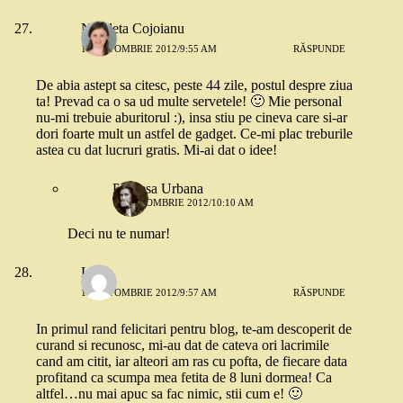
Nicoleta Cojoianu
18 OCTOMBRIE 2012/9:55 AM
RĂSPUNDE
De abia astept sa citesc, peste 44 zile, postul despre ziua
ta! Prevad ca o sa ud multe servetele! 🙂 Mie personal
nu-mi trebuie aburitorul :), insa stiu pe cineva care si-ar
dori foarte mult un astfel de gadget. Ce-mi plac treburile
astea cu dat lucruri gratis. Mi-ai dat o idee!
Printesa Urbana
18 OCTOMBRIE 2012/10:10 AM
Deci nu te numar!
Liana
18 OCTOMBRIE 2012/9:57 AM
RĂSPUNDE
In primul rand felicitari pentru blog, te-am descoperit de
curand si recunosc, mi-au dat de cateva ori lacrimile
cand am citit, iar alteori am ras cu pofta, de fiecare data
profitand ca scumpa mea fetita de 8 luni dormea! Ca
altfel…nu mai apuc sa fac nimic, stii cum e! 🙂