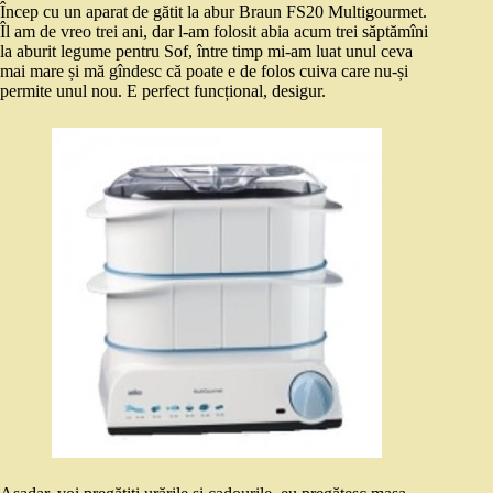
Încep cu un aparat de gătit la abur Braun FS20 Multigourmet.
Îl am de vreo trei ani, dar l-am folosit abia acum trei săptămîni
la aburit legume pentru Sof, între timp mi-am luat unul ceva
mai mare și mă gîndesc că poate e de folos cuiva care nu-și
permite unul nou. E perfect funcțional, desigur.