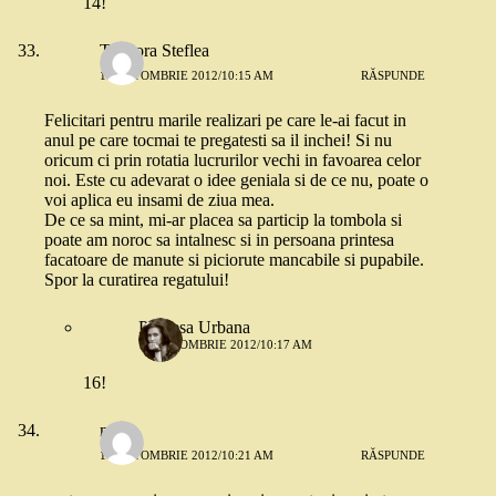
14!
Teodora Steflea
18 OCTOMBRIE 2012/10:15 AM
RĂSPUNDE
Felicitari pentru marile realizari pe care le-ai facut in
anul pe care tocmai te pregatesti sa il inchei! Si nu
oricum ci prin rotatia lucrurilor vechi in favoarea celor
noi. Este cu adevarat o idee geniala si de ce nu, poate o
voi aplica eu insami de ziua mea.
De ce sa mint, mi-ar placea sa particip la tombola si
poate am noroc sa intalnesc si in persoana printesa
facatoare de manute si piciorute mancabile si pupabile.
Spor la curatirea regatului!
Printesa Urbana
18 OCTOMBRIE 2012/10:17 AM
16!
mb
18 OCTOMBRIE 2012/10:21 AM
RĂSPUNDE