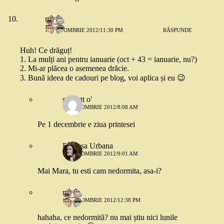
mara
17 OCTOMBRIE 2012/11:30 PM
RĂSPUNDE
Huh! Ce drăguț!
1. La mulți ani pentru ianuarie (oct + 43 = ianuarie, nu?)
2. Mi-ar plăcea o asemenea drăcie.
3. Bună ideea de cadouri pe blog, voi aplica și eu 😉
scarlett o'
18 OCTOMBRIE 2012/8:08 AM
Pe 1 decembrie e ziua printesei
Printesa Urbana
18 OCTOMBRIE 2012/9:01 AM
Mai Mara, tu esti cam nedormita, asa-i?
mara
18 OCTOMBRIE 2012/12:38 PM
hahaha, ce nedormită? nu mai știu nici lunile