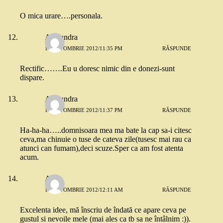
O mica urare….personala.
Alexandra
17 OCTOMBRIE 2012/11:35 PM
RĂSPUNDE
Rectific…….Eu u doresc nimic din e donezi-sunt
dispare.
Alexandra
17 OCTOMBRIE 2012/11:37 PM
RĂSPUNDE
Ha-ha-ha…..domnisoara mea ma bate la cap sa-i citesc
ceva,ma chinuie o tuse de cateva zile(tusesc mai rau ca
atunci can fumam),deci scuze.Sper ca am fost atenta
acum.
Ane
18 OCTOMBRIE 2012/12:11 AM
RĂSPUNDE
Excelenta idee, mă înscriu de îndată ce apare ceva pe
gustul si nevoile mele (mai ales ca tb sa ne întâlnim :)).