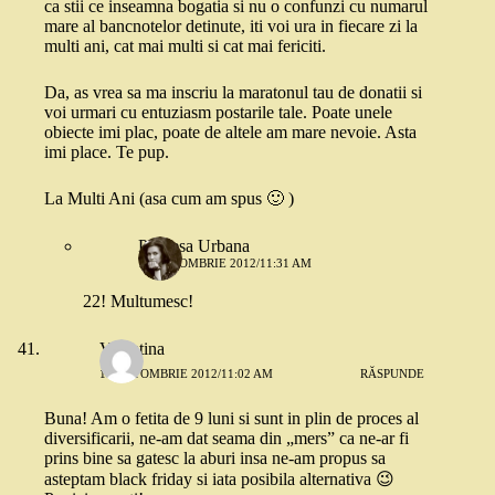
ca stii ce inseamna bogatia si nu o confunzi cu numarul
mare al bancnotelor detinute, iti voi ura in fiecare zi la
multi ani, cat mai multi si cat mai fericiti.
Da, as vrea sa ma inscriu la maratonul tau de donatii si
voi urmari cu entuziasm postarile tale. Poate unele
obiecte imi plac, poate de altele am mare nevoie. Asta
imi place. Te pup.
La Multi Ani (asa cum am spus 🙂 )
Printesa Urbana
18 OCTOMBRIE 2012/11:31 AM
22! Multumesc!
Valentina
18 OCTOMBRIE 2012/11:02 AM
RĂSPUNDE
Buna! Am o fetita de 9 luni si sunt in plin de proces al
diversificarii, ne-am dat seama din „mers” ca ne-ar fi
prins bine sa gatesc la aburi insa ne-am propus sa
asteptam black friday si iata posibila alternativa 😉