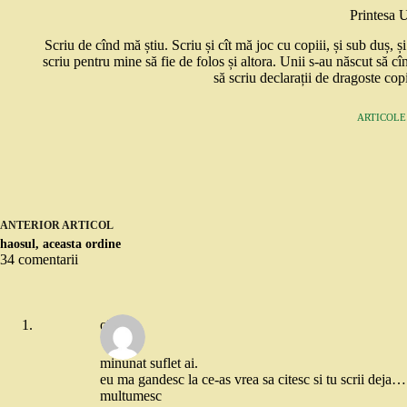
Printesa 
Scriu de cînd mă știu. Scriu și cît mă joc cu copiii, și sub duș, 
scriu pentru mine să fie de folos și altora. Unii s-au născut să cî
să scriu declarații de dragoste copi
ARTICOLE:
ANTERIOR
ARTICOL
haosul, aceasta ordine
34 comentarii
olgu
minunat suflet ai.
eu ma gandesc la ce-as vrea sa citesc si tu scrii deja…
multumesc