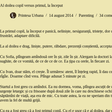
Al doilea copil versus primul, la început
Printesa Urbana
14 august 2014
Parenting
34 come
La primul copil, la început e panică, neliniște, nesiguranță, tristețe, dor 
frustrări, adaptare dificilă.
La al doilea e drag, liniște, putere, răbdare, prezență conștientă, accepta
Cu Sofia, plîngeam amîndouă ore în șir, zile în șir. Alergam la doctori 
sughite, de ce vomită, de ce de ce de ce. Ea țipa cu orele, în fiecare zi.
Cu Ivan, doar stăm, el crește. Îl urmăresc atent, îl înțeleg rapid, îi dau ce
rîgîie. Doarme cînd vrea. Plînge adunat 5 minute pe zi.
Startul a fost greu cu amîndoi. Ea nu dormea, voma, plîngea ascuțit de ni
urgențe letargic și cu frisoane după două zile în care nu deschisese ochi
săptămîni de viață, așa era de mic. Cu toate astea, la ea ne speriam din 
avem la fel de multă grijă.
Cu ea a fost greu că a fost primul copil. Cu el e ușor că e al doilea, dar