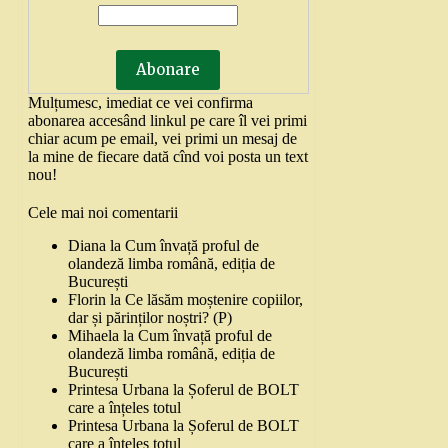
Mulțumesc, imediat ce vei confirma
abonarea accesând linkul pe care îl vei primi
chiar acum pe email, vei primi un mesaj de
la mine de fiecare dată cînd voi posta un text
nou!
Cele mai noi comentarii
Diana
la
Cum învață proful de
olandeză limba română, ediția de
București
Florin
la
Ce lăsăm moștenire copiilor,
dar și părinților noștri? (P)
Mihaela
la
Cum învață proful de
olandeză limba română, ediția de
București
Printesa Urbana
la
Șoferul de BOLT
care a înțeles totul
Printesa Urbana
la
Șoferul de BOLT
care a înțeles totul