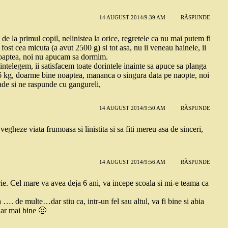
14 AUGUST 2014/9:39 AM
RĂSPUNDE
e la primul copil, nelinistea la orice, regretele ca nu mai putem fi
a fost cea micuta (a avut 2500 g) si tot asa, nu ii veneau hainele, ii
 noaptea, noi nu apucam sa dormim.
intelegem, ii satisfacem toate dorintele inainte sa apuce sa planga
 6 kg, doarme bine noaptea, mananca o singura data pe naopte, noi
rade si ne raspunde cu gangureli,
14 AUGUST 2014/9:50 AM
RĂSPUNDE
eze viata frumoasa si linistita si sa fiti mereu asa de sinceri,
14 AUGUST 2014/9:56 AM
RĂSPUNDE
rie. Cel mare va avea deja 6 ani, va incepe scoala si mi-e teama ca
 …. de multe…dar stiu ca, intr-un fel sau altul, va fi bine si abia
 dar mai bine 🙂