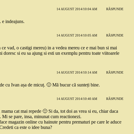
14 AUGUST 2014/10:04 AM
RĂSPUNDE
. e indeajuns.
14 AUGUST 2014/10:05 AM
RĂSPUNDE
n ce vad, o castigi mereu) in a vedea mereu ce e mai bun si mai
imi doresc si eu sa ajung si esti un exemplu pentru toate viitoarele
14 AUGUST 2014/10:14 AM
RĂSPUNDE
de cu Ivan așa de micuț. 🙂 Mă bucur că sunteți bine.
14 AUGUST 2014/10:40 AM
RĂSPUNDE
u mama cat mai repede 🙂 Si da, tot doi as vrea si eu, chiar daca
. Mi se pare, insa, minunat cum reactionezi.
face magazin online cu hainute pentru prematuri pe care le aduce
 Credeti ca este o idee buna?