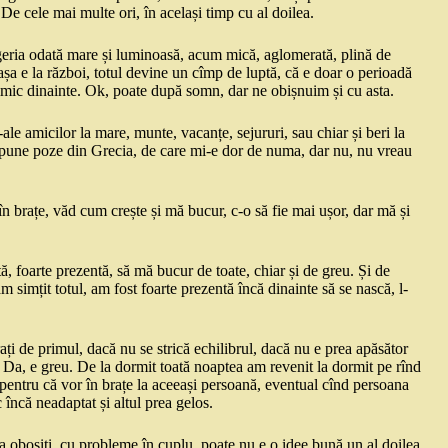
. De cele mai multe ori, în același timp cu al doilea.
geria odată mare și luminoasă, acum mică, aglomerată, plină de
 așa e la război, totul devine un cîmp de luptă, că e doar o perioadă
nimic dinainte. Ok, poate după somn, dar ne obișnuim și cu asta.
e amicilor la mare, munte, vacanțe, sejururi, sau chiar și beri la
 pune poze din Grecia, de care mi-e dor de numa, dar nu, nu vreau
rîng în brațe, văd cum crește și mă bucur, c-o să fie mai ușor, dar mă și
ă, foarte prezentă, să mă bucur de toate, chiar și de greu. Și de
m simțit totul, am fost foarte prezentă încă dinainte să se nască, l-
i de primul, dacă nu se strică echilibrul, dacă nu e prea apăsător
. Da, e greu. De la dormit toată noaptea am revenit la dormit pe rînd
g pentru că vor în brațe la aceeași persoană, eventual cînd persoana
 încă neadaptat și altul prea gelos.
rea obosiți, cu probleme în cuplu, poate nu e o idee bună un al doilea