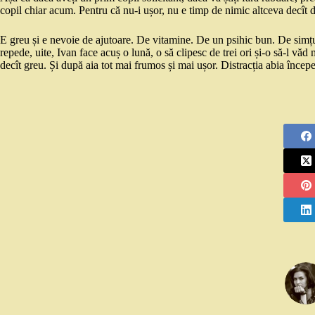
copil chiar acum. Pentru că nu-i ușor, nu e timp de nimic altceva decît d
E greu și e nevoie de ajutoare. De vitamine. De un psihic bun. De simțu
repede, uite, Ivan face acuș o lună, o să clipesc de trei ori și-o să-l văd
decît greu. Și după aia tot mai frumos și mai ușor. Distracția abia începe