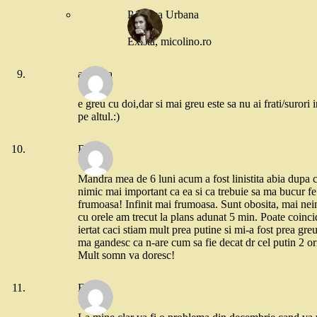
Printesa Urbana
Exista, micolino.ro
andreea
e greu cu doi,dar si mai greu este sa nu ai frati/surori 
pe altul.:)
Bibi
Mandra mea de 6 luni acum a fost linistita abia dupa ce 
nimic mai important ca ea si ca trebuie sa ma bucur f
frumoasa! Infinit mai frumoasa. Sunt obosita, mai neingri
cu orele am trecut la plans adunat 5 min. Poate coinc
iertat caci stiam mult prea putine si mi-a fost prea greu
ma gandesc ca n-are cum sa fie decat dr cel putin 2 ori
Mult somn va doresc!
Flory