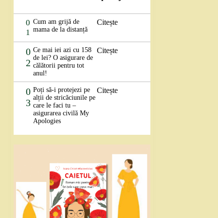
0
Cum am grijă de
Citește
mama de la distanță
1
0
Ce mai iei azi cu 158
Citește
de lei? O asigurare de
2
călătorii pentru tot
anul!
0
Poți să-i protejezi pe
Citește
alții de stricăciunile pe
3
care le faci tu –
asigurarea civilă My
Apologies