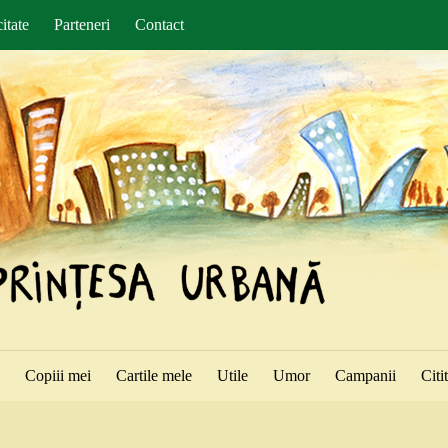
itate
Parteneri
Contact
ă
Copiii mei
Cartile mele
Utile
Umor
Campanii
Citi