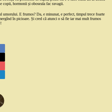
e copii, hormonii și oboseala fac ravagii.
l umorului. E frumos? Da, e minunat, e perfect, timpul trece foarte
 mergînd în picioare. Și cred că atunci o să fie iar mai mult frumos
!