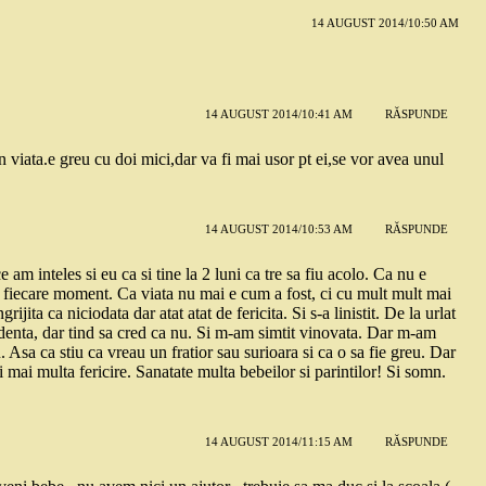
14 AUGUST 2014/10:50 AM
14 AUGUST 2014/10:41 AM
RĂSPUNDE
in viata.e greu cu doi mici,dar va fi mai usor pt ei,se vor avea unul
14 AUGUST 2014/10:53 AM
RĂSPUNDE
am inteles si eu ca si tine la 2 luni ca tre sa fiu acolo. Ca nu e
e fiecare moment. Ca viata nu mai e cum a fost, ci cu mult mult mai
jita ca niciodata dar atat atat de fericita. Si s-a linistit. De la urlat
identa, dar tind sa cred ca nu. Si m-am simtit vinovata. Dar m-am
. Asa ca stiu ca vreau un fratior sau surioara si ca o sa fie greu. Dar
 mai multa fericire. Sanatate multa bebeilor si parintilor! Si somn.
14 AUGUST 2014/11:15 AM
RĂSPUNDE