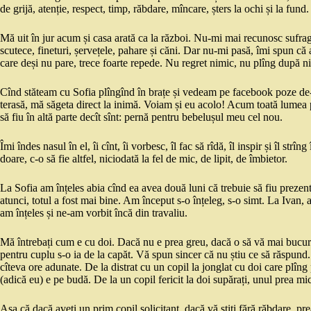
de grijă, atenție, respect, timp, răbdare, mîncare, șters la ochi și la fund
Mă uit în jur acum și casa arată ca la război. Nu-mi mai recunosc sufra
scutece, fineturi, șervețele, pahare și căni. Dar nu-mi pasă, îmi spun că
care deși nu pare, trece foarte repede. Nu regret nimic, nu plîng după 
Cînd stăteam cu Sofia plîngînd în brațe și vedeam pe facebook poze de-al
terasă, mă săgeta direct la inimă. Voiam și eu acolo! Acum toată lumea
să fiu în altă parte decît sînt: pernă pentru bebelușul meu cel nou.
Îmi îndes nasul în el, îi cînt, îi vorbesc, îl fac să rîdă, îl inspir și îl st
doare, c-o să fie altfel, niciodată la fel de mic, de lipit, de îmbietor.
La Sofia am înțeles abia cînd ea avea două luni că trebuie să fiu prezent
atunci, totul a fost mai bine. Am început s-o înțeleg, s-o simt. La Ivan, a
am înțeles și ne-am vorbit încă din travaliu.
Mă întrebați cum e cu doi. Dacă nu e prea greu, dacă o să vă mai bucuraț
pentru cuplu s-o ia de la capăt. Vă spun sincer că nu știu ce să răspund
cîteva ore adunate. De la distrat cu un copil la jonglat cu doi care plîn
(adică eu) e pe budă. De la un copil fericit la doi supărați, unul prea mic
Așa că dacă aveți un prim copil solicitant, dacă vă știți fără răbdare, p