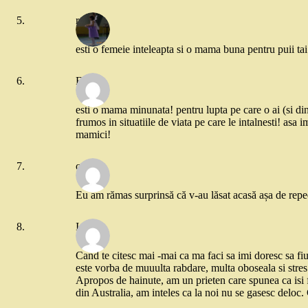
roberts
esti o femeie inteleapta si o mama buna pentru puii tai
Flori
esti o mama minunata! pentru lupta pe care o ai (si di
frumos in situatiile de viata pe care le intalnesti! asa 
mamici!
catgal
Eu am rămas surprinsă că v-au lăsat acasă așa de repe
Ioana
Cand te citesc mai -mai ca ma faci sa imi doresc sa fi
este vorba de muuulta rabdare, multa oboseala si stres
Apropos de hainute, am un prieten care spunea ca isi 
din Australia, am inteles ca la noi nu se gasesc deloc.