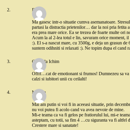
Diana
Ma gasesc intr-o situatie cumva asemanatoare. Stresul d
partasi la distractia prietenilor… dar la noi pria fetita 
era prea mare orice. Ea se trezea de foarte multe ori
Acum la al 2-lea totul e lin, savuram orice moment, il 
:). El s-a nascut mare, cu 3500g, e deja un grasun de
suntem odihniti si relaxati :). Ne topim dupa el cand 
Gabriela Ichim
Offff…cat de emotionant si frumos! Dumnezeu sa va vegh
calzi si iubitori unii cu ceilalti!
Monica
Mai am putin si voi fi in aceeasi situatie, prin decemb
nu voi putea fi acolo cand va avea nevoie de mine.
Mi-e teama ca va fi gelos pe fratiorulul lui, mi-e teama
asteptam, cu totii, sa fim 4 …cu siguranta va fi altfel
Crestere mare si sanatate!