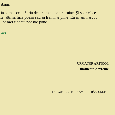
Urbana
și în somn scriu. Scriu despre mine pentru mine. Și sper că ce
nte, alții să facă poezii sau să frămînte pîine. Eu m-am născut
ilor mei și vieții noastre pline.
 4433
URMĂTOR
ARTICOL
Dimineața devreme
14 AUGUST 2014/9:13 AM
RĂSPUNDE