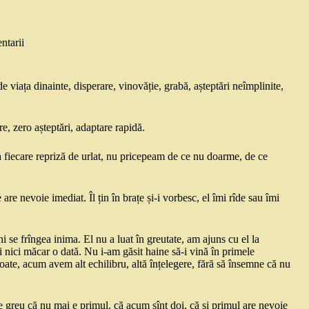
ntarii
de viața dinainte, disperare, vinovăție, grabă, așteptări neîmplinite,
re, zero așteptări, adaptare rapidă.
la fiecare repriză de urlat, nu pricepeam de ce nu doarme, de ce
 are nevoie imediat. Îl țin în brațe și-i vorbesc, el îmi rîde sau îmi
 se frîngea inima. El nu a luat în greutate, am ajuns cu el la
i nici măcar o dată. Nu i-am găsit haine să-i vină în primele
toate, acum avem alt echilibru, altă înțelegere, fără să însemne că nu
 e greu că nu mai e primul, că acum sînt doi, că și primul are nevoie