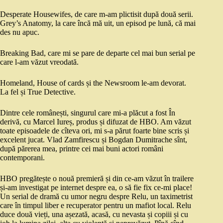
Desperate Housewifes, de care m-am plictisit după două serii.
Grey’s Anatomy, la care încă mă uit, un episod pe lună, că mai
des nu apuc.
Breaking Bad, care mi se pare de departe cel mai bun serial pe
care l-am văzut vreodată.
Homeland, House of cards și the Newsroom le-am devorat.
La fel și True Detective.
Dintre cele românești, singurul care mi-a plăcut a fost În
derivă, cu Marcel Iureș, produs și difuzat de HBO. Am văzut
toate episoadele de cîteva ori, mi s-a părut foarte bine scris și
excelent jucat. Vlad Zamfirescu și Bogdan Dumitrache sînt,
după părerea mea, printre cei mai buni actori români
contemporani.
HBO pregătește o nouă premieră și din ce-am văzut în trailere
și-am investigat pe internet despre ea, o să fie fix ce-mi place!
Un serial de dramă cu umor negru despre Relu, un taximetrist
care în timpul liber e recuperator pentru un mafiot local. Relu
duce două vieți, una așezată, acasă, cu nevasta și copiii și cu