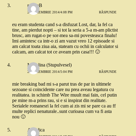
ralucaB
23 DECEMBRIE 2014/4:08 PM
RĂSPUNDE
eu eram studenta cand s-a disfuzat Lost, dar, la fel ca
tine, am pierdut nopti – si tot la seria a 5-a m-am plictist
brusc, am rugat-o pe sor-mea sa-mi povesteasca finalu!
Imi amintesc ca intr-o zi am vazut vreo 12 episoade si
am calcat toata ziua aia, stateam cu ochii in calculator si
calcam, am calcat tot ce aveam prin casa!!! 🙂
Madalina (Stupulvesel)
23 DECEMBRIE 2014/5:04 PM
RĂSPUNDE
mie breaking bad mi s-a parut tras de par in ultimele
sezoane si coincidente care nu prea aveau legatura cu
realitatea. in schimb The Wire muult mai fain, cel putin
pe mine m-a prins rau, si e si inspirat din realitate.
Serialele romanesri la fel cum ai zis mi se pare ca au ff
multe replici nenaturale..sunt curioasa cum va fi asta
nou 🙂
Angelica