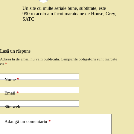
Un site cu multe seriale bune, subtitrate, este
990.ro acolo am facut maratoane de House, Grey,
SATC
Lasă un răspuns
Adresa ta de email nu va fi publicată.
Câmpurile obligatorii sunt marcate
cu
*
Nume
*
Email
*
Site web
Adaugă un comentariu
*