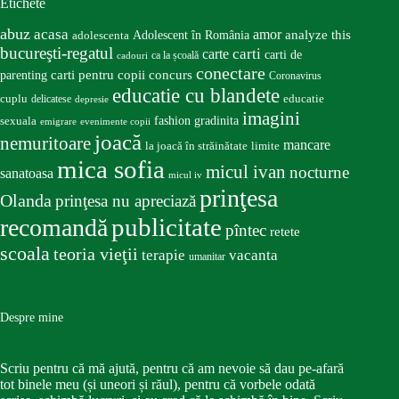
Etichete
abuz
acasa
amor
Adolescent în România
analyze this
adolescenta
bucureşti-regatul
carte
carti
carti de
ca la școală
cadouri
conectare
carti pentru copii
concurs
parenting
Coronavirus
educatie cu blandete
educatie
cuplu
delicatese
depresie
imagini
fashion
gradinita
sexuala
emigrare
evenimente copii
joacă
nemuritoare
mancare
la joacă în străinătate
limite
mica sofia
micul ivan
nocturne
sanatoasa
micul iv
prinţesa
Olanda
prinţesa nu apreciază
publicitate
recomandă
pîntec
retete
scoala
teoria vieţii
terapie
vacanta
umanitar
Despre mine
Scriu pentru că mă ajută, pentru că am nevoie să dau pe-afară
tot binele meu (și uneori și răul), pentru că vorbele odată