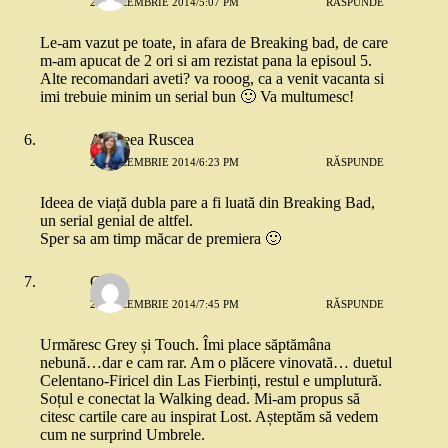
23 DECEMBRIE 2014/5:07 PM
RĂSPUNDE
Le-am vazut pe toate, in afara de Breaking bad, de care
m-am apucat de 2 ori si am rezistat pana la episoul 5.
Alte recomandari aveti? va rooog, ca a venit vacanta si
imi trebuie minim un serial bun 🙂 Va multumesc!
Andreea Ruscea
23 DECEMBRIE 2014/6:23 PM
RĂSPUNDE
Ideea de viață dubla pare a fi luată din Breaking Bad,
un serial genial de altfel.
Sper sa am timp măcar de premiera 🙂
Crina
23 DECEMBRIE 2014/7:45 PM
RĂSPUNDE
Urmăresc Grey și Touch. Îmi place săptămâna
nebună…dar e cam rar. Am o plăcere vinovată… duetul
Celentano-Firicel din Las Fierbinți, restul e umplutură.
Soțul e conectat la Walking dead. Mi-am propus să
citesc cartile care au inspirat Lost. Așteptăm să vedem
cum ne surprind Umbrele.