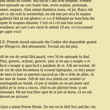
știu destul de creativ. Mă bucur c-am avut dreptate. Primele
trei episoade au curs foarte fain, avem acțiune, personaje,
umor, suspans. Abia aștept duminica seara, vă jur. Bașca mă
uit cu alți ochi la taximetriști, nu mă mai pot urca în mașina
galbenă fără să mă gîndesc ce s-o fi întîmplat pe bancheta din
spate în noaptea dinainte. Cred că-i cel mai bun serial
românesc pe care l-am văzut în ultimii 10 ani, vi-l recomand
pe șapte voci!
LE: Primele doouă episoade din Umbre sînt disponibile gratuit
pe Hbogo.ro, fără abonament. Tocmai am dat play.
40 de ore de serial fără pauză, vreo 50 de episoade la rînd.
Play, generic, acțiune, generic, play și tot așa o noapte o zi
încă o noapte și apoi încă o jumătate de zi. Atît am rezistat. 40
de ore de uitat încontinuu la ecranul laptopului, cu mici pauze
de mers la baie și așternut cașcaval pe cîte-o felie de pîine, să
nu mor de foame. Atît de tare m-a prinsLost, serialul cu
naufragiații pe insulă, că pur și simplu nu m-am putut opri
(pînă pe la seria a cincea, cînd m-am plictisit brusc și am
renunțat). Mi-am luat liber apoi de la job să dorm, că nu mă
țineam pe picioare.
Apoi a urmat Prison Break. De trei ori la rînd Sex and the city.