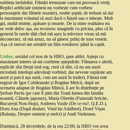
sublinia inefabilul. Filmări tremurate care-mi provoacă vertij.
Replici artificiale (nimeni nu vorbește cum vorbesc
personajele din filmele noastre), rostite șoptit, de trebuie să dai
la maximum volumul să auzi dacă o înjură sau o iubește. Mult
gri, multă tristețe, apăsare și moarte. De la mine realitatea nu
se vede deloc așa, nu recunosc imaginile cu pricina, plus că în
general în rarele dăți cînd mă așez la televizor vreau să mă
deconectez, să mă amuz, nu să găsesc prilej de tuns venele.
Așa că rareori am urmărit un film românesc până la capăt.
Umbre
, serialul cel nou de la HBO, pare altfel. Aștept cu
maximum interes să-mi confirme așteptările. Filmarea e alertă,
replicile sînt firești (mă rog, cred că sînt, că nu am auzit
niciodată interlopi adevărați vorbind, dar neveste supărate am
auzit și parcă așa sună, cum am auzit în trailer). Filmul este
regizat de Igor Cobileanski și Bogdan Mirică, după un
scenariu adaptat de Bogdan Mirică, îi are în distribuție pe
Șerban Pavlu (pe care îl știm din Toată lumea din familia
noastră, Câinele japonez), Maria Obretin (Funeralii fericite,
București Non-Stop), Andreea Vasile (De ce eu?, Q.E.D.),
Doru Ana (După dealuri, Visul lui Adalbert), Dorel Vișan
(Balanța, Despre oameni și melci) și Andi Vasluianu.
Duminică, 28 decembrie, de la ora 22:00, la HBO vor avea