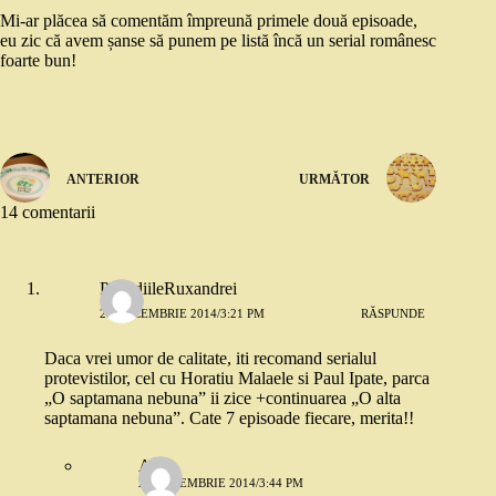
Mi-ar plăcea să comentăm împreună primele două episoade,
eu zic că avem șanse să punem pe listă încă un serial românesc
foarte bun!
ANTERIOR
URMĂTOR
14 comentarii
PapadiileRuxandrei
23 DECEMBRIE 2014/3:21 PM
RĂSPUNDE
Daca vrei umor de calitate, iti recomand serialul
protevistilor, cel cu Horatiu Malaele si Paul Ipate, parca
„O saptamana nebuna” ii zice +continuarea „O alta
saptamana nebuna”. Cate 7 episoade fiecare, merita!!
Anca
23 DECEMBRIE 2014/3:44 PM