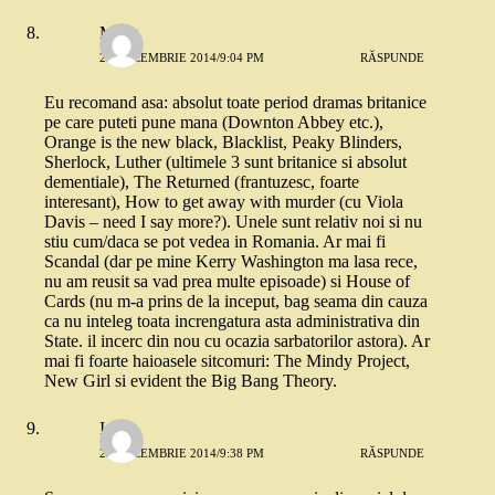
Mada
23 DECEMBRIE 2014/9:04 PM
RĂSPUNDE
Eu recomand asa: absolut toate period dramas britanice
pe care puteti pune mana (Downton Abbey etc.),
Orange is the new black, Blacklist, Peaky Blinders,
Sherlock, Luther (ultimele 3 sunt britanice si absolut
dementiale), The Returned (frantuzesc, foarte
interesant), How to get away with murder (cu Viola
Davis – need I say more?). Unele sunt relativ noi si nu
stiu cum/daca se pot vedea in Romania. Ar mai fi
Scandal (dar pe mine Kerry Washington ma lasa rece,
nu am reusit sa vad prea multe episoade) si House of
Cards (nu m-a prins de la inceput, bag seama din cauza
ca nu inteleg toata increngatura asta administrativa din
State. il incerc din nou cu ocazia sarbatorilor astora). Ar
mai fi foarte haioasele sitcomuri: The Mindy Project,
New Girl si evident the Big Bang Theory.
Ioana
23 DECEMBRIE 2014/9:38 PM
RĂSPUNDE