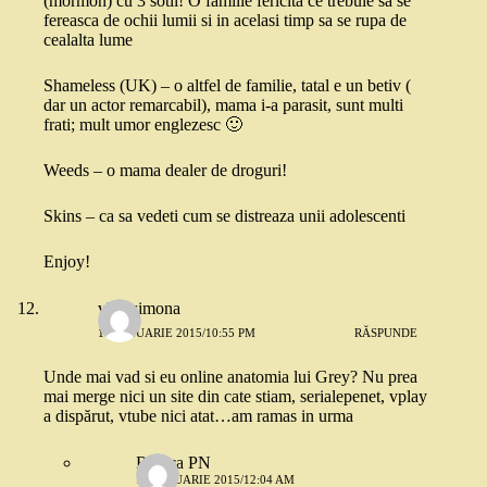
(mormon) cu 3 sotii! O familie fericita ce trebuie sa se
fereasca de ochii lumii si in acelasi timp sa se rupa de
cealalta lume
Shameless (UK) – o altfel de familie, tatal e un betiv (
dar un actor remarcabil), mama i-a parasit, sunt multi
frati; mult umor englezesc 🙂
Weeds – o mama dealer de droguri!
Skins – ca sa vedeti cum se distreaza unii adolescenti
Enjoy!
vlad simona
11 IANUARIE 2015/10:55 PM
RĂSPUNDE
Unde mai vad si eu online anatomia lui Grey? Nu prea
mai merge nici un site din cate stiam, serialepenet, vplay
a dispărut, vtube nici atat…am ramas in urma
Raluca PN
12 IANUARIE 2015/12:04 AM