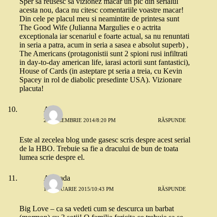
Sper sa reusesc sa vizionez macar un pic din serialul
acesta nou, daca nu citesc comentariile voastre macar!
Din cele pe placul meu si neamintite de printesa sunt
The Good Wife (Julianna Margulies e o actrita
exceptionala iar scenariul e foarte actual, sa nu renuntati
in seria a patra, acum in seria a sasea e absolut superb) ,
The Americans (protagonistii sunt 2 spioni rusi infiltrati
in day-to-day american life, iarasi actorii sunt fantastici),
House of Cards (in asteptare pt seria a treia, cu Kevin
Spacey in rol de diabolic presedinte USA). Vizionare
placuta!
Alex
24 DECEMBRIE 2014/8:20 PM
RĂSPUNDE
Este al zecelea blog unde gasesc scris despre acest serial
de la HBO. Trebuie sa fie a dracului de bun de toata
lumea scrie despre el.
Andrada
11 IANUARIE 2015/10:43 PM
RĂSPUNDE
Big Love – ca sa vedeti cum se descurca un barbat