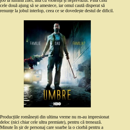
job la lumina zilei, alta cu violență și neprevăzut. Pînă cînd
cele două ajung să se amestece, iar omul caută disperat să
renunțe la jobul interlop, ceea ce se dovedește destul de dificil.
Producțiile românești din ultima vreme nu m-au impresionat
deloc (nici chiar cele ultra premiate), pentru că trenează.
Minute în șir de personaj care soarbe la o ciorbă pentru a