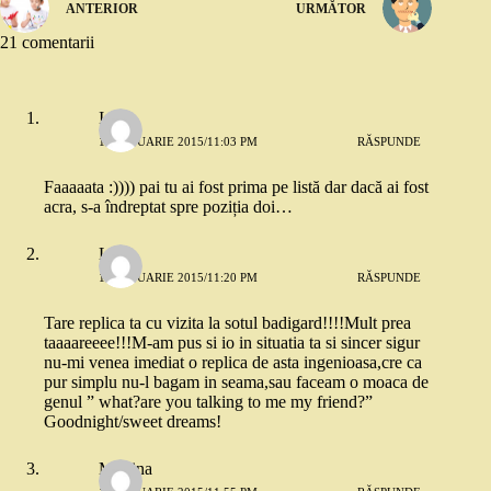
ANTERIOR
URMĂTOR
21 comentarii
Ioana
13 IANUARIE 2015/11:03 PM
RĂSPUNDE
Faaaaata :)))) pai tu ai fost prima pe listă dar dacă ai fost
acra, s-a îndreptat spre poziția doi…
Lela
13 IANUARIE 2015/11:20 PM
RĂSPUNDE
Tare replica ta cu vizita la sotul badigard!!!!Mult prea
taaaareeee!!!M-am pus si io in situatia ta si sincer sigur
nu-mi venea imediat o replica de asta ingenioasa,cre ca
pur simplu nu-l bagam in seama,sau faceam o moaca de
genul ” what?are you talking to me my friend?”
Goodnight/sweet dreams!
Modina