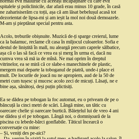
normal evit mallurile cu aceeași încăpățînare cu care evit
spitalele și policlinicile, dar afară erau minus 10 grade, în casă
ne zaharisiserăm cu toții, așa că am lăsat bebelușul acasă tot
dezorientat de lipsa-mi și am ieșit la mol noi două demoazele.
M-am și pieptănat special pentru asta.
Acolo, treburile obișnuite. Muzică de-ți sparge creierul, lume
ca la balamuc, reclame cît casa în miljocul culoarelor. Sofia e
destul de liniștită în mall, nu aleargă precum caprele sălbatice,
așa că o las să facă ce vrea ea și merg în urma ei, dacă nu
cumva vrea să mă ia de mînă. Ne mai oprim în dreptul
vitrinelor, ea se miră că ce slabe-s manechinele de plastic,
mergem mai departe la toboganul de piatră, unde-i place ei
mult. De locurile de joacă nu ne apropiem, aud de la 50 de
metri cum tușesc și mucesc acolo zeci de micuți. Lăsați, ne e
bine așa, sănătoși, deși puțin plictisiți.
Ea se dădea pe tobogan la foc automat, eu o priveam de pe o
băncuță la cinci metri de scări. Lângă mine, un tătic cu
oarecare chelie și oarecare burtică. Băiețelul lui de vreo 4 ani
se dădea și el pe tobogan. Lângă noi, o domnișoară de la
piscina cu lebede-bărci gonflabile. Tăticul încearcă o
conversație cu mine:
– Și, veniți des pe-aici?
– Da, venim în vizită la soțul meu, e badigard acolo la salon, îl