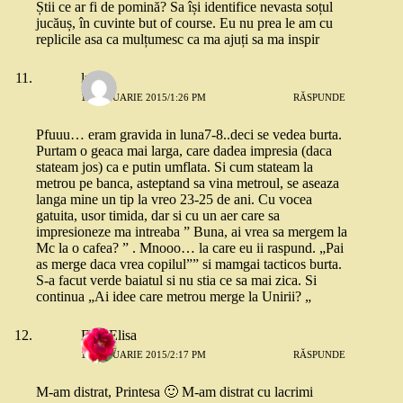
Știi ce ar fi de pomină? Sa își identifice nevasta soțul
jucăuș, în cuvinte but of course. Eu nu prea le am cu
replicile asa ca mulțumesc ca ma ajuți sa ma inspir
luiza
14 IANUARIE 2015/1:26 PM
RĂSPUNDE
Pfuuu… eram gravida in luna7-8..deci se vedea burta.
Purtam o geaca mai larga, care dadea impresia (daca
stateam jos) ca e putin umflata. Si cum stateam la
metrou pe banca, asteptand sa vina metroul, se aseaza
langa mine un tip la vreo 23-25 de ani. Cu vocea
gatuita, usor timida, dar si cu un aer care sa
impresioneze ma intreaba ” Buna, ai vrea sa mergem la
Mc la o cafea? ” . Mnooo… la care eu ii raspund. „Pai
as merge daca vrea copilul”” si mamgai tacticos burta.
S-a facut verde baiatul si nu stia ce sa mai zica. Si
continua „Ai idee care metrou merge la Unirii? „
ElisaElisa
14 IANUARIE 2015/2:17 PM
RĂSPUNDE
M-am distrat, Printesa 🙂 M-am distrat cu lacrimi