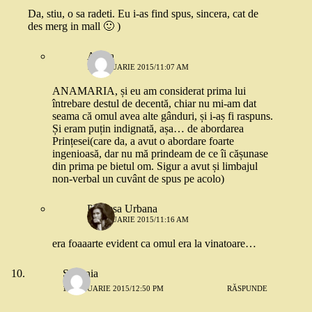
Da, stiu, o sa radeti. Eu i-as find spus, sincera, cat de
des merg in mall 🙂 )
Adina
15 IANUARIE 2015/11:07 AM
ANAMARIA, și eu am considerat prima lui
întrebare destul de decentă, chiar nu mi-am dat
seama că omul avea alte gânduri, și i-aș fi raspuns.
Și eram puțin indignată, așa… de abordarea
Prințesei(care da, a avut o abordare foarte
ingenioasă, dar nu mă prindeam de ce îi cășunase
din prima pe bietul om. Sigur a avut și limbajul
non-verbal un cuvânt de spus pe acolo)
Printesa Urbana
15 IANUARIE 2015/11:16 AM
era foaaarte evident ca omul era la vinatoare…
Ștefania
14 IANUARIE 2015/12:50 PM
RĂSPUNDE