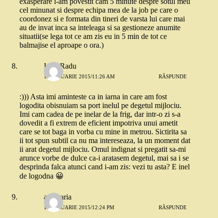
exasperare i-am povestit cam 5 minute despre sotul meu
cel minunat si despre echipa mea de la job pe care o
coordonez si e formata din tineri de varsta lui care mai
au de invat inca sa inteleaga si sa gestioneze anumite
situatii(se lega tot ce am zis eu in 5 min de tot ce
balmajise el aproape o ora.)
Irina Radu
14 IANUARIE 2015/11:26 AM
RĂSPUNDE
:))) Asta imi aminteste ca in iarna in care am fost
logodita obisnuiam sa port inelul pe degetul mijlociu.
Imi cam cadea de pe inelar de la frig, dar intr-o zi s-a
dovedit a fi extrem de eficient impotriva unui ametit
care se tot baga in vorba cu mine in metrou. Sictirita sa
ii tot spun subtil ca nu ma intereseaza, la un moment dat
ii arat degetul mijlociu. Omul indignat si pregatit sa-mi
arunce vorbe de dulce ca-i aratasem degetul, mai sa i se
desprinda falca atunci cand i-am zis: vezi tu asta? E inel
de logodna 😀
anamaria
14 IANUARIE 2015/12:24 PM
RĂSPUNDE