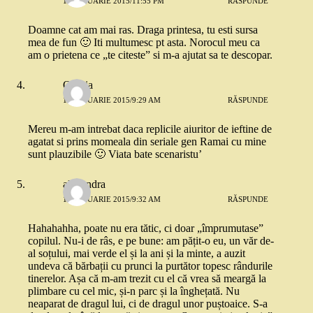
13 IANUARIE 2015/11:55 PM
RĂSPUNDE
Doamne cat am mai ras. Draga printesa, tu esti sursa
mea de fun 🙂 Iti multumesc pt asta. Norocul meu ca
am o prietena ce „te citeste” si m-a ajutat sa te descopar.
Omnia
14 IANUARIE 2015/9:29 AM
RĂSPUNDE
Mereu m-am intrebat daca replicile aiuritor de ieftine de
agatat si prins momeala din seriale gen Ramai cu mine
sunt plauzibile 🙂 Viata bate scenaristu’
alexandra
14 IANUARIE 2015/9:32 AM
RĂSPUNDE
Hahahahha, poate nu era tătic, ci doar „împrumutase”
copilul. Nu-i de râs, e pe bune: am pățit-o eu, un văr de-
al soțului, mai verde el și la ani și la minte, a auzit
undeva că bărbații cu prunci la purtător topesc rândurile
tinerelor. Așa că m-am trezit cu el că vrea să meargă la
plimbare cu cel mic, și-n parc și la înghețată. Nu
neaparat de dragul lui, ci de dragul unor puștoaice. S-a