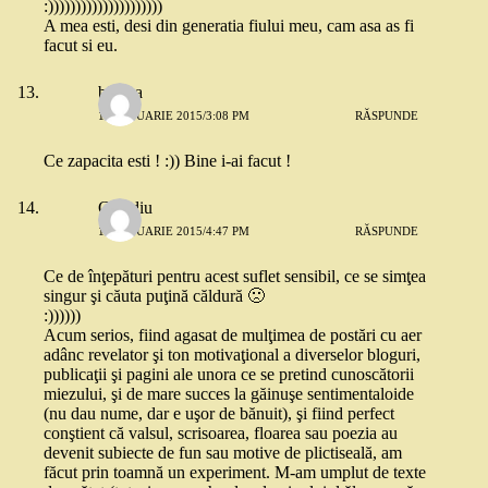
:)))))))))))))))))))))
A mea esti, desi din generatia fiului meu, cam asa as fi
facut si eu.
bianca
14 IANUARIE 2015/3:08 PM
RĂSPUNDE
Ce zapacita esti ! :)) Bine i-ai facut !
Claudiu
14 IANUARIE 2015/4:47 PM
RĂSPUNDE
Ce de înţepături pentru acest suflet sensibil, ce se simţea
singur şi căuta puţină căldură 🙁
:))))))
Acum serios, fiind agasat de mulţimea de postări cu aer
adânc revelator şi ton motivaţional a diverselor bloguri,
publicaţii şi pagini ale unora ce se pretind cunoscătorii
miezului, şi de mare succes la găinuşe sentimentaloide
(nu dau nume, dar e uşor de bănuit), şi fiind perfect
conştient că valsul, scrisoarea, floarea sau poezia au
devenit subiecte de fun sau motive de plictiseală, am
făcut prin toamnă un experiment. M-am umplut de texte