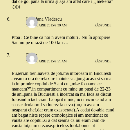
dat de gol până la urmă și așa am aflat care-i „jmekeria”
:)))))
Loredana Vladescu
14 IANUARIE 2015/9:39 AM
RĂSPUNDE
Pfoa ! Ce bine că noi n-avem moluri . Nu în apropiere .
Sau nu pe o rază de 100 km …
Diana
14 IANUARIE 2015/9:51 AM
RĂSPUNDE
Eu,ieri,in tren.naveta de job.ma intorceam in Bucuresti
aveam o ora de relaxare inainte sa ajung acasa si sa ma
ia in primire copilul de 5 ani cu „mi-e foaaame.ce
mancam?”.in compartiment cu mine un pusti de 22-23
de ani.pana la Bucuresti a incercat sa ma faca sa discut
folosind n tactici.nu l-a oprit nimic,nici macar cand am
scos calculatorul sa lucrez la ceva.(nu,nu aveam
neaparat chef,dar eram exasperata).A cedat de-abia cand
am bagat niste repere cronologice si am mentionat ce
varsta are copilul.si-a dat seama ca nu eram cam de
varsta lui,cum crezuse.priceless look.bonus pt