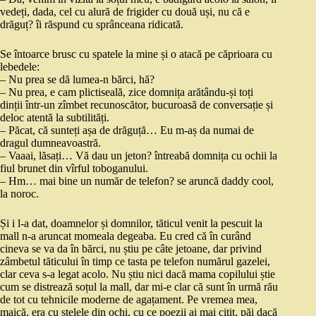
vedeți, dada, cel cu alură de frigider cu două uși, nu că e
drăguț? îi răspund cu sprânceana ridicată.
Se întoarce brusc cu spatele la mine și o atacă pe căprioara cu
lebedele:
– Nu prea se dă lumea-n bărci, hă?
– Nu prea, e cam plictiseală, zice domnița arătându-și toți
dinții într-un zîmbet recunoscător, bucuroasă de conversație și
deloc atentă la subtilități.
– Păcat, că sunteți așa de drăguță… Eu m-aș da numai de
dragul dumneavoastră.
– Vaaai, lăsați… Vă dau un jeton? întreabă domnița cu ochii la
fiul brunet din vîrful toboganului.
– Hm… mai bine un număr de telefon? se aruncă daddy cool,
la noroc.
Și i l-a dat, doamnelor și domnilor, tăticul venit la pescuit la
mall n-a aruncat momeala degeaba. Eu cred că în curând
cineva se va da în bărci, nu știu pe câte jetoane, dar privind
zâmbetul tăticului în timp ce tasta pe telefon numărul gazelei,
clar ceva s-a legat acolo. Nu știu nici dacă mama copilului știe
cum se distrează soțul la mall, dar mi-e clar că sunt în urmă rău
de tot cu tehnicile moderne de agațament. Pe vremea mea,
maică, era cu stelele din ochi, cu ce poezii ai mai citit, păi dacă