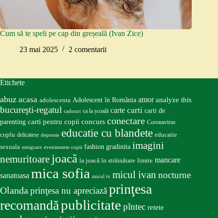
Cum să te speli pe cap din greșeală (Ivan Zice)
23 mai 2025
2 comentarii
Etichete
abuz
acasa
amor
Adolescent în România
analyze this
adolescenta
bucureşti-regatul
carte
carti
carti de
ca la școală
cadouri
conectare
carti pentru copii
concurs
parenting
Coronavirus
educatie cu blandete
educatie
cuplu
delicatese
depresie
imagini
fashion
gradinita
sexuala
emigrare
evenimente copii
joacă
nemuritoare
mancare
la joacă în străinătate
limite
mica sofia
micul ivan
nocturne
sanatoasa
micul iv
prinţesa
Olanda
prinţesa nu apreciază
publicitate
recomandă
pîntec
retete