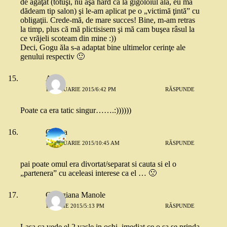
de agăţat (totuşi, nu aşa hard ca la gigoloiul ăla, eu mă
dădeam tip salon) şi le-am aplicat pe o „victimă ţintă” cu
obligaţii. Crede-mă, de mare succes! Bine, m-am retras
la timp, plus că mă plictisisem şi mă cam buşea râsul la
ce vrăjeli scoteam din mine :))
Deci, Gogu ăla s-a adaptat bine ultimelor cerinţe ale
genului respectiv 🙂
Alex
15 IANUARIE 2015/6:42 PM
RĂSPUNDE
Poate ca era tatic singur…….:))))))
Corina
16 IANUARIE 2015/10:45 AM
RĂSPUNDE
pai poate omul era divortat/separat si cauta si el o
„partenera” cu aceleasi interese ca el … 🙁
Georgiana Manole
10 IUNIE 2015/5:13 PM
RĂSPUNDE
Lasa ca vede el 2 vasle in ochi, imediat ce o sa se prinda