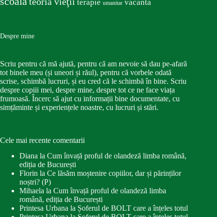
scoala
teoria vieţii
terapie
vacanta
umanitar
Despre mine
Scriu pentru că mă ajută, pentru că am nevoie să dau pe-afară
tot binele meu (și uneori și răul), pentru că vorbele odată
scrise, schimbă lucruri, și eu cred că le schimbă în bine. Scriu
despre copiii mei, despre mine, despre tot ce ne face viața
frumoasă. Încerc să ajut cu informații bine documentate, cu
simțăminte și experiențele noastre, cu lucruri și stări.
Cele mai recente comentarii
Diana
la
Cum învață proful de olandeză limba română,
ediția de București
Florin
la
Ce lăsăm moștenire copiilor, dar și părinților
noștri? (P)
Mihaela
la
Cum învață proful de olandeză limba
română, ediția de București
Printesa Urbana
la
Șoferul de BOLT care a înțeles totul
Printesa Urbana
la
Șoferul de BOLT care a înțeles totul