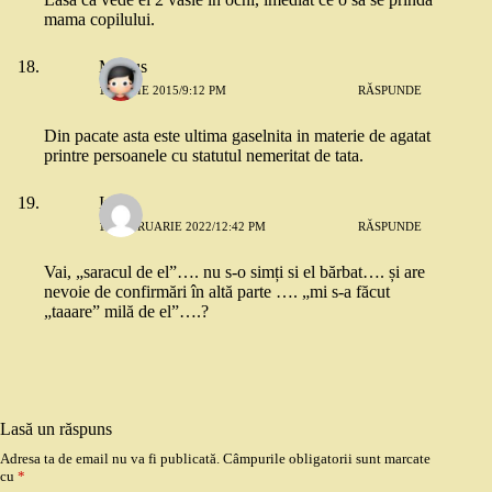
mama copilului.
Marius
19 IUNIE 2015/9:12 PM
RĂSPUNDE
Din pacate asta este ultima gaselnita in materie de agatat
printre persoanele cu statutul nemeritat de tata.
Irina
19 FEBRUARIE 2022/12:42 PM
RĂSPUNDE
Vai, „saracul de el”…. nu s-o simți si el bărbat…. și are
nevoie de confirmări în altă parte …. „mi s-a făcut
„taaare” milă de el”….?
Lasă un răspuns
Adresa ta de email nu va fi publicată.
Câmpurile obligatorii sunt marcate
cu
*