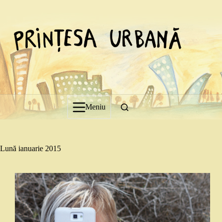
Sari
la
conținut
Meniu
Lună
ianuarie 2015