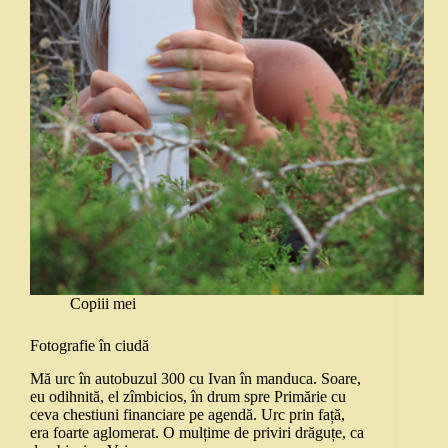
Copiii mei
Fotografie în ciudă
Mă urc în autobuzul 300 cu Ivan în manduca. Soare,
eu odihnită, el zîmbicios, în drum spre Primărie cu
ceva chestiuni financiare pe agendă. Urc prin față,
era foarte aglomerat. O mulțime de priviri drăguțe, ca