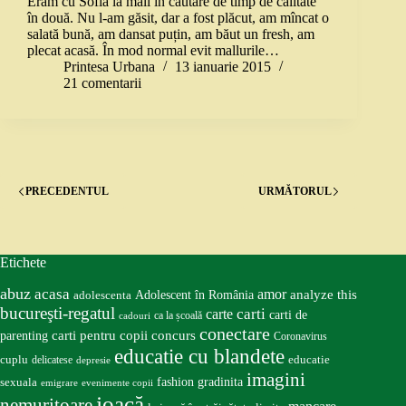
Eram cu Sofia la mall în căutare de timp de calitate
în două. Nu l-am găsit, dar a fost plăcut, am mîncat o
salată bună, am dansat puțin, am băut un fresh, am
plecat acasă. În mod normal evit mallurile…
Printesa Urbana
13 ianuarie 2015
21 comentarii
PRECEDENTUL
URMĂTORUL
Etichete
abuz
acasa
amor
Adolescent în România
analyze this
adolescenta
bucureşti-regatul
carte
carti
carti de
ca la școală
cadouri
conectare
carti pentru copii
concurs
parenting
Coronavirus
educatie cu blandete
educatie
cuplu
delicatese
depresie
imagini
fashion
gradinita
sexuala
emigrare
evenimente copii
joacă
nemuritoare