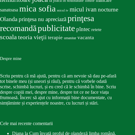
mancare
la joacă în străinătate
limite
mica sofia
micul ivan
nocturne
sanatoasa
micul iv
prinţesa
Olanda
prinţesa nu apreciază
publicitate
recomandă
pîntec
retete
scoala
teoria vieţii
terapie
vacanta
umanitar
Despre mine
Scriu pentru că mă ajută, pentru că am nevoie să dau pe-afară
tot binele meu (și uneori și răul), pentru că vorbele odată
scrise, schimbă lucruri, și eu cred că le schimbă în bine. Scriu
despre copiii mei, despre mine, despre tot ce ne face viața
frumoasă. Încerc să ajut cu informații bine documentate, cu
simțăminte și experiențele noastre, cu lucruri și stări.
Cele mai recente comentarii
Diana
la
Cum învață proful de olandeză limba română,