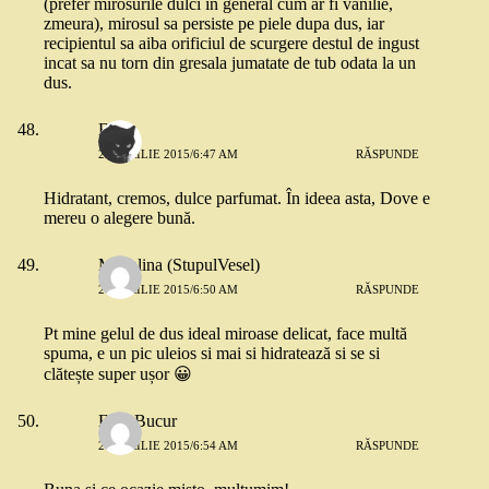
(prefer mirosurile dulci in general cum ar fi vanilie,
zmeura), mirosul sa persiste pe piele dupa dus, iar
recipientul sa aiba orificiul de scurgere destul de ingust
incat sa nu torn din gresala jumatate de tub odata la un
dus.
Ema
24 APRILIE 2015/6:47 AM
RĂSPUNDE
Hidratant, cremos, dulce parfumat. În ideea asta, Dove e
mereu o alegere bună.
Madalina (StupulVesel)
24 APRILIE 2015/6:50 AM
RĂSPUNDE
Pt mine gelul de dus ideal miroase delicat, face multă
spuma, e un pic uleios si mai si hidratează si se si
clătește super ușor 😀
Ema Bucur
24 APRILIE 2015/6:54 AM
RĂSPUNDE