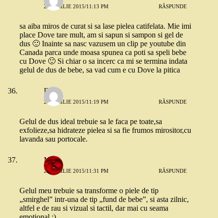
23 APRILIE 2015/11:13 PM
RĂSPUNDE
sa aiba miros de curat si sa lase pielea catifelata. Mie imi
place Dove tare mult, am si sapun si sampon si gel de
dus 🙂 Inainte sa nasc vazusem un clip pe youtube din
Canada parca unde moasa spunea ca poti sa speli bebe
cu Dove 🙂 Si chiar o sa incerc ca mi se termina indata
gelul de dus de bebe, sa vad cum e cu Dove la pitica
Elena
23 APRILIE 2015/11:19 PM
RĂSPUNDE
Gelul de dus ideal trebuie sa le faca pe toate,sa
exfolieze,sa hidrateze pielea si sa fie frumos mirositor,cu
lavanda sau portocale.
Mara
23 APRILIE 2015/11:31 PM
RĂSPUNDE
Gelul meu trebuie sa transforme o piele de tip
„smirghel” intr-una de tip „fund de bebe”, si asta zilnic,
altfel e de rau si vizual si tactil, dar mai cu seama
emotional :).