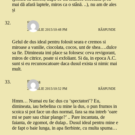
mai dă afară laptele, miros ca o stână. ..), nu am de ales
și
Stef
23 APRILIE 2015/10:48 PM
RĂSPUNDE
Gelul de dus ideal pentru folosit seara e cremos si
miroase a vanilie, ciocolata, cocos, unt de shea….dulce
sa fie. Dimineata imi place sa folosesc ceva revigorant,
miros de citrice, poate si exfoliant. Si da, in epoca A.C.
sunt si eu recunoscatoare daca dusul exista si nimic mai
mult.
Raluca
23 APRILIE 2015/10:52 PM
RĂSPUNDE
Hmm… Numai eu fac dus cu ‘spectatori’? Eu,
dimineata, iau bebelina cu mine la dus, o pun frumos in
scoica si pot face un dus normal, fara sa ma intreb ‘oare
mi se pare sau chiar plange?’ .. Pare incantata, de
faianta, de zgomot, de dulap.. Dusul ideal pentru mine e
de fapt o baie lunga, in apa fierbinte, cu multa spuma…