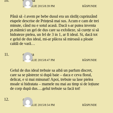
Cristina
23 APRILIE 2015/8:39 PM
RĂSPUNDE
Până să -l avem pe bebe dusul era un răsfăț cuprinzând
etapele descrise de Prințesă mai sus. Acum e cam de trei
minute, când nu e sotul acasă. Dacă s-ar putea inventa
pt.mămici un gel de dus care sa exfolieze, să curețe si să
hidrateze pielea, un fel de 3 in 1, ar fi ideal. Si, dacă tot
e gelul de dus ideal, mi-ar plăcea să miroasă a ploaie
caldă de vară…
cristina
23 APRILIE 2015/8:47 PM
RĂSPUNDE
Gelul de dus ideal trebuie sa aibă un parfum discret,
care sa se păstreze si după baie – daca e ceva floral,
delicat, e si mai minunat! Apoi, trebuie sa lase pielea
moale si hidratata – mamele nu mai au timp si de loțiune
de corp după dus….gelul trebuie sa facă tot!
anca
23 APRILIE 2015/8:54 PM
RĂSPUNDE