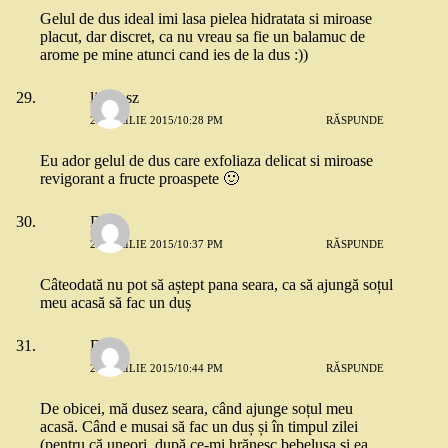
Gelul de dus ideal imi lasa pielea hidratata si miroase
placut, dar discret, ca nu vreau sa fie un balamuc de
arome pe mine atunci cand ies de la dus :))
light_sz
23 APRILIE 2015/10:28 PM
RĂSPUNDE
Eu ador gelul de dus care exfoliaza delicat si miroase
revigorant a fructe proaspete 🙂
Dora
23 APRILIE 2015/10:37 PM
RĂSPUNDE
Câteodată nu pot să aștept pana seara, ca să ajungă soțul
meu acasă să fac un duș
Dora
23 APRILIE 2015/10:44 PM
RĂSPUNDE
De obicei, mă dusez seara, când ajunge soțul meu
acasă. Când e musai să fac un duș și în timpul zilei
(pentru că uneori, după ce-mi hrănesc bebelusa și ea