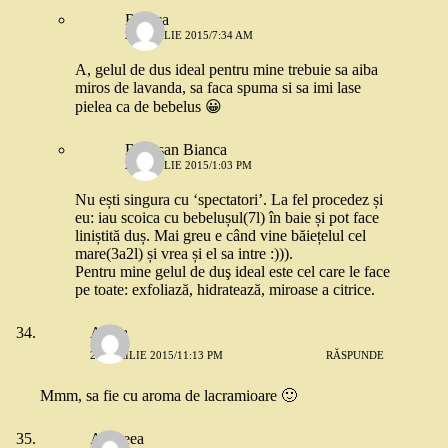
Raluca
24 APRILIE 2015/7:34 AM
A, gelul de dus ideal pentru mine trebuie sa aiba
miros de lavanda, sa faca spuma si sa imi lase
pielea ca de bebelus 😀
Bozesan Bianca
24 APRILIE 2015/1:03 PM
Nu ești singura cu ‘spectatori’. La fel procedez și
eu: iau scoica cu bebelușul(7l) în baie și pot face
liniștită duș. Mai greu e când vine băiețelul cel
mare(3a2l) și vrea și el sa intre :))).
Pentru mine gelul de duş ideal este cel care le face
pe toate: exfoliază, hidratează, miroase a citrice.
Adela
23 APRILIE 2015/11:13 PM
RĂSPUNDE
Mmm, sa fie cu aroma de lacramioare 🙂
Andreea