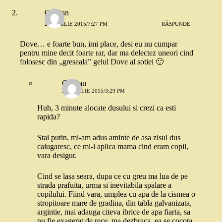
Cristian
23 APRILIE 2015/7:27 PM
RĂSPUNDE
Dove… e foarte bun, imi place, desi eu nu cumpar
pentru mine decit foarte rar, dar ma delectez uneori cind
folosesc din „greseala” gelul Dove al sotiei 🙂
Cristian
24 APRILIE 2015/3:29 PM
Huh, 3 minute alocate dusului si crezi ca esti
rapida?
Stai putin, mi-am adus aminte de asa zisul dus
calugaresc, ce mi-l aplica mama cind eram copil,
vara desigur.
Cind se lasa seara, dupa ce cu greu ma lua de pe
strada prafuita, urma si inevitabila spalare a
copilului. Fiind vara, umplea cu apa de la cismea o
stropitoare mare de gradina, din tabla galvanizata,
argintie, mai adauga citeva ibrice de apa fiarta, sa
nu fie exagerat de rece, ma dezbraca, ea se cocota