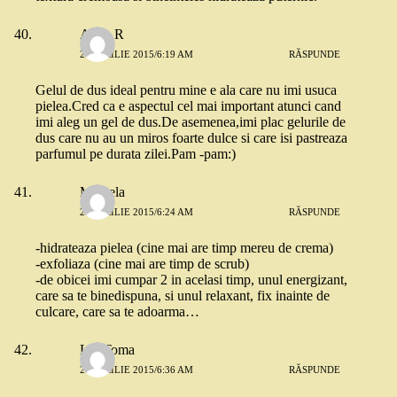
Alina R
24 APRILIE 2015/6:19 AM
RĂSPUNDE
Gelul de dus ideal pentru mine e ala care nu imi usuca
pielea.Cred ca e aspectul cel mai important atunci cand
imi aleg un gel de dus.De asemenea,imi plac gelurile de
dus care nu au un miros foarte dulce si care isi pastreaza
parfumul pe durata zilei.Pam -pam:)
Mihaela
24 APRILIE 2015/6:24 AM
RĂSPUNDE
-hidrateaza pielea (cine mai are timp mereu de crema)
-exfoliaza (cine mai are timp de scrub)
-de obicei imi cumpar 2 in acelasi timp, unul energizant,
care sa te binedispuna, si unul relaxant, fix inainte de
culcare, care sa te adoarma…
Lili Toma
24 APRILIE 2015/6:36 AM
RĂSPUNDE