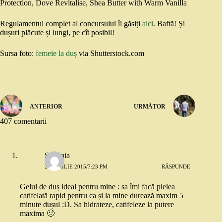
Protection, Dove Revitalise, Shea Butter with Warm Vanilla
Regulamentul complet al concursului îl găsiți
aici
. Baftă! Și
dușuri plăcute și lungi, pe cît posibil!
Sursa foto:
femeie la duș
via Shutterstock.com
ANTERIOR
URMĂTOR
407 comentarii
Ștefania
23 APRILIE 2015/7:23 PM
RĂSPUNDE
Gelul de duș ideal pentru mine : sa îmi facă pielea
catifelată rapid pentru ca și la mine durează maxim 5
minute dușul :D. Sa hidrateze, catifeleze la putere
maxima 🙂