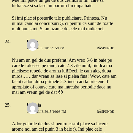
Mie imi place un gel de dus cremos si fin, care sa
hidrateze si sa lase un parfum fin dupa baie.
Si imi plac si posturile tale publicitare, Printesa. Nu
numai cand ai concursuri :), ci pentru ca sunt de foarte
mult bun simt. Si amuzante de cele mai multe ori.
Ileana
23 APRILIE 2015/9:59 PM
RĂSPUNDE
Nu am un gel de dus preferat! Am vreo 5-6 in baie pe
care le folosesc pe rand, cate 2-3 zile unul, fiindca ma
plictisesc repede de aroma lui!Deci, le cam aleg dupa
miros……dar vreau sa lase si pielea fina! Wow, cate am
facut cadou dupa primele 2-3 incercari la prietene ff.
apropiate of course,care ma intreaba periodic daca nu
mai am vreun gel de dat 🙂
Lavinia
23 APRILIE 2015/10:03 PM
RĂSPUNDE
Ador gelurile de dus si pentru ca-mi place sa incerc
arome noi am cel putin 3 in baie :). Imi plac cele