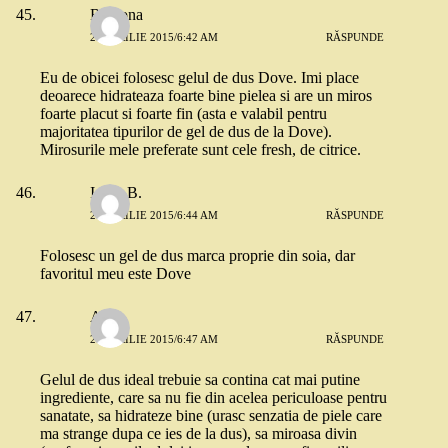
Ramona
24 APRILIE 2015/6:42 AM
RĂSPUNDE
Eu de obicei folosesc gelul de dus Dove. Imi place
deoarece hidrateaza foarte bine pielea si are un miros
foarte placut si foarte fin (asta e valabil pentru
majoritatea tipurilor de gel de dus de la Dove).
Mirosurile mele preferate sunt cele fresh, de citrice.
Ionut B.
24 APRILIE 2015/6:44 AM
RĂSPUNDE
Folosesc un gel de dus marca proprie din soia, dar
favoritul meu este Dove
Anca
24 APRILIE 2015/6:47 AM
RĂSPUNDE
Gelul de dus ideal trebuie sa contina cat mai putine
ingrediente, care sa nu fie din acelea periculoase pentru
sanatate, sa hidrateze bine (urasc senzatia de piele care
ma strange dupa ce ies de la dus), sa miroasa divin