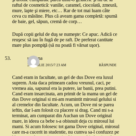
raftul de cosmetică: vanilie, caramel, ciocolată, zmeură,
mure, lapte şi miere, etc… Rar de tot mai luam câte
ceva cu măsline. Plus că aveam gama completă: spumă
de baie, gel, săpun, cremă de corp…
După copii gelul de duş se numeşte: Ce apuc. Adică ce
reuşesc să iau în fugă de pe raft. De preferat cantitate
mare plus pompiţă (să nu poată fi vărsat uşor).
unniana
24 APRILIE 2015/7:23 AM
RĂSPUNDE
Cand eram in facultate, un gel de dus Dove era luxul
suprem. Asta daca primeam cadou vreunul, caci, pe
vremea aia, sapunul era la putere, iar banii, prea putini.
Cand eram insarcinata, am primit de la mama un gel de
dus Dove original si mi-am reamintit mirosul gelului si
al cremelor din facultate. Acum, un Dove mi se parea
ieftin, dar l-am folosit cu placere si drag. Cand mi s-a
terminat, am cumparat din Auchan un Dove original
mare, in ideea ca bebe s-a obisnuit deja cu mirosul lui
mami. Si acum folosesc tot gama Dove original, mirosul
care m-a cucerit in studentie, nu cumva sa-l confuzez pe