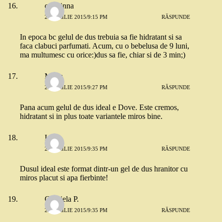
crisstinna
23 APRILIE 2015/9:15 PM
RĂSPUNDE
In epoca bc gelul de dus trebuia sa fie hidratant si sa
faca clabuci parfumati. Acum, cu o bebelusa de 9 luni,
ma multumesc cu orice:)dus sa fie, chiar si de 3 min;)
Maria
23 APRILIE 2015/9:27 PM
RĂSPUNDE
Pana acum gelul de dus ideal e Dove. Este cremos,
hidratant si in plus toate variantele miros bine.
Ioana
23 APRILIE 2015/9:35 PM
RĂSPUNDE
Dusul ideal este format dintr-un gel de dus hranitor cu
miros placut si apa fierbinte!
Gabriela P.
23 APRILIE 2015/9:35 PM
RĂSPUNDE