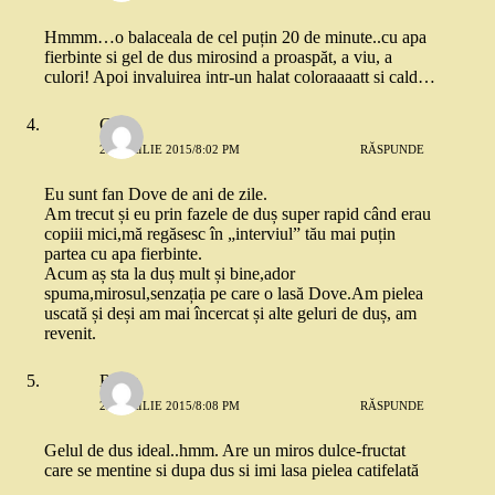
Hmmm…o balaceala de cel puțin 20 de minute..cu apa
fierbinte si gel de dus mirosind a proaspăt, a viu, a
culori! Apoi invaluirea intr-un halat coloraaaatt si cald…
Carla
23 APRILIE 2015/8:02 PM
RĂSPUNDE
Eu sunt fan Dove de ani de zile.
Am trecut și eu prin fazele de duș super rapid când erau
copiii mici,mă regăsesc în „interviul” tău mai puțin
partea cu apa fierbinte.
Acum aș sta la duș mult și bine,ador
spuma,mirosul,senzația pe care o lasă Dove.Am pielea
uscată și deși am mai încercat și alte geluri de duș, am
revenit.
Roxx
23 APRILIE 2015/8:08 PM
RĂSPUNDE
Gelul de dus ideal..hmm. Are un miros dulce-fructat
care se mentine si dupa dus si imi lasa pielea catifelată