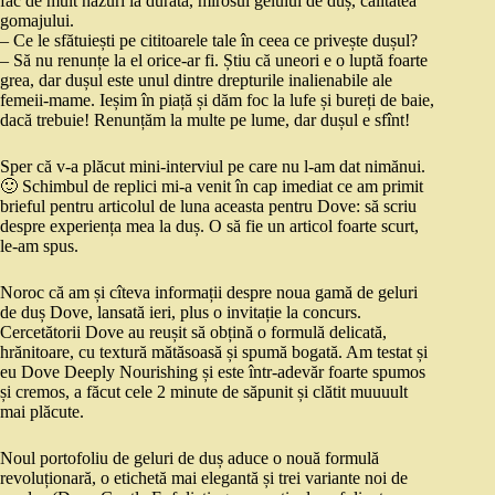
fac de mult nazuri la durată, mirosul gelului de duș, calitatea
gomajului.
– Ce le sfătuiești pe cititoarele tale în ceea ce privește dușul?
– Să nu renunțe la el orice-ar fi. Știu că uneori e o luptă foarte
grea, dar dușul este unul dintre drepturile inalienabile ale
femeii-mame. Ieșim în piață și dăm foc la lufe și bureți de baie,
dacă trebuie! Renunțăm la multe pe lume, dar dușul e sfînt!
Sper că v-a plăcut mini-interviul pe care nu l-am dat nimănui.
🙂 Schimbul de replici mi-a venit în cap imediat ce am primit
brieful pentru articolul de luna aceasta pentru Dove: să scriu
despre experiența mea la duș. O să fie un articol foarte scurt,
le-am spus.
Noroc că am și cîteva informații despre noua gamă de geluri
de duș Dove, lansată ieri, plus o invitație la concurs.
Cercetătorii Dove au reușit să obțină o formulă delicată,
hrănitoare, cu textură mătăsoasă și spumă bogată. Am testat și
eu Dove Deeply Nourishing și este într-adevăr foarte spumos
și cremos, a făcut cele 2 minute de săpunit și clătit muuuult
mai plăcute.
Noul portofoliu de geluri de duș aduce o nouă formulă
revoluționară, o etichetă mai elegantă și trei variante noi de