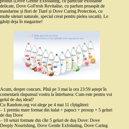
produs (Dove Gentle Exfoliating, cu particule exfoliante
delicate, Dove GoFresh Revitalise, cu parfum proaspăt de
mandarine și flori de Tiaré și Dove Caring Protection, cu
multe uleiuri naturale, special creat pentru pielea uscată). Le
găsiți deja în magazine!
Acum, despre concurs. Pînă pe 3 mai la ora 23:59 aștept în
comentarii răspunsul vostru la întrebarea: Cum este pentru voi
gelul de duș ideal?
Cu Random.org voi alege pe 4 mai 11 cîștigători:
– 1 premiu mare format din halat + papuci + prosop + 5 geluri
de duș Dove
– 10 seturi formate din cîte 5 geluri de duș Dove: Dove
Deeply Nourishing, Dove Gentle Exfoliating, Dove Caring