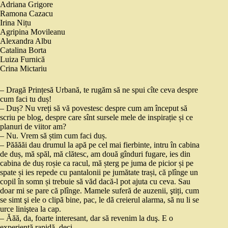
Adriana Grigore
Ramona Cazacu
Irina Nițu
Agripina Movileanu
Alexandra Albu
Catalina Borta
Luiza Furnică
Crina Mictariu
– Dragă Prințesă Urbană, te rugăm să ne spui cîte ceva despre
cum faci tu duș!
– Duș? Nu vreți să vă povestesc despre cum am început să
scriu pe blog, despre care sînt sursele mele de inspirație și ce
planuri de viitor am?
– Nu. Vrem să știm cum faci duș.
– Păăăăi dau drumul la apă pe cel mai fierbinte, intru în cabina
de duș, mă spăl, mă clătesc, am două gînduri fugare, ies din
cabina de duș roșie ca racul, mă șterg pe juma de picior și pe
spate și ies repede cu pantalonii pe jumătate trași, că plînge un
copil în somn și trebuie să văd dacă-l pot ajuta cu ceva. Sau
doar mi se pare că plînge. Mamele suferă de auzenii, ştiți, cum
se simt şi ele o clipă bine, pac, le dă creierul alarma, să nu li se
urce liniştea la cap.
– Ăăă, da, foarte interesant, dar să revenim la duş. E o
experiență rapidă, deci.