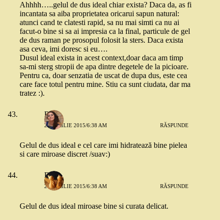
Ahhhh…..gelul de dus ideal chiar exista? Daca da, as fi
incantata sa aiba proprietatea oricarui sapun natural:
atunci cand te clatesti rapid, sa nu mai simti ca nu ai
facut-o bine si sa ai impresia ca la final, particule de gel
de dus raman pe prosopul folosit la sters. Daca exista
asa ceva, imi doresc si eu….
Dusul ideal exista in acest context,doar daca am timp
sa-mi sterg stropii de apa dintre degetele de la picioare.
Pentru ca, doar senzatia de uscat de dupa dus, este cea
care face totul pentru mine. Stiu ca sunt ciudata, dar ma
tratez :).
Roux
24 APRILIE 2015/6:38 AM
RĂSPUNDE
Gelul de dus ideal e cel care imi hidratează bine pielea
si care miroase discret /suav:)
Dana
24 APRILIE 2015/6:38 AM
RĂSPUNDE
Gelul de dus ideal miroase bine si curata delicat.