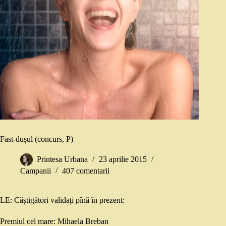
Fast-dușul (concurs, P)
Printesa Urbana
23 aprilie 2015
Campanii
407 comentarii
LE: Căștigători validați pînă în prezent:
Premiul cel mare: Mihaela Breban