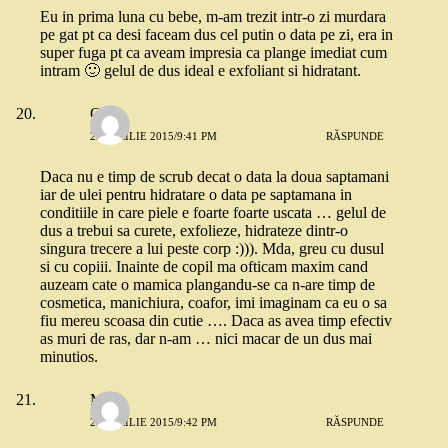
Eu in prima luna cu bebe, m-am trezit intr-o zi murdara
pe gat pt ca desi faceam dus cel putin o data pe zi, era in
super fuga pt ca aveam impresia ca plange imediat cum
intram 🙂 gelul de dus ideal e exfoliant si hidratant.
Oana
23 APRILIE 2015/9:41 PM
RĂSPUNDE
Daca nu e timp de scrub decat o data la doua saptamani
iar de ulei pentru hidratare o data pe saptamana in
conditiile in care piele e foarte foarte uscata … gelul de
dus a trebui sa curete, exfolieze, hidrateze dintr-o
singura trecere a lui peste corp :))). Mda, greu cu dusul
si cu copiii. Inainte de copil ma ofticam maxim cand
auzeam cate o mamica plangandu-se ca n-are timp de
cosmetica, manichiura, coafor, imi imaginam ca eu o sa
fiu mereu scoasa din cutie …. Daca as avea timp efectiv
as muri de ras, dar n-am … nici macar de un dus mai
minutios.
Meg
23 APRILIE 2015/9:42 PM
RĂSPUNDE