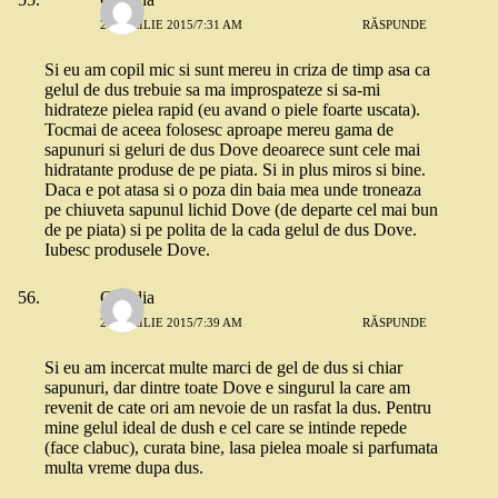
24 APRILIE 2015/7:31 AM
RĂSPUNDE
Si eu am copil mic si sunt mereu in criza de timp asa ca
gelul de dus trebuie sa ma improspateze si sa-mi
hidrateze pielea rapid (eu avand o piele foarte uscata).
Tocmai de aceea folosesc aproape mereu gama de
sapunuri si geluri de dus Dove deoarece sunt cele mai
hidratante produse de pe piata. Si in plus miros si bine.
Daca e pot atasa si o poza din baia mea unde troneaza
pe chiuveta sapunul lichid Dove (de departe cel mai bun
de pe piata) si pe polita de la cada gelul de dus Dove.
Iubesc produsele Dove.
Claudia
24 APRILIE 2015/7:39 AM
RĂSPUNDE
Si eu am incercat multe marci de gel de dus si chiar
sapunuri, dar dintre toate Dove e singurul la care am
revenit de cate ori am nevoie de un rasfat la dus. Pentru
mine gelul ideal de dush e cel care se intinde repede
(face clabuc), curata bine, lasa pielea moale si parfumata
multa vreme dupa dus.