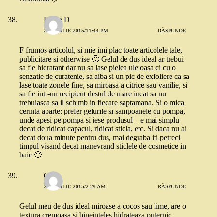
Diana D
23 APRILIE 2015/11:44 PM
RĂSPUNDE
F frumos articolul, si mie imi plac toate articolele tale,
publicitare si otherwise 🙂 Gelul de dus ideal ar trebui
sa fie hidratant dar nu sa lase pielea uleioasa ci cu o
senzatie de curatenie, sa aiba si un pic de exfoliere ca sa
lase toate zonele fine, sa miroasa a citrice sau vanilie, si
sa fie intr-un recipient destul de mare incat sa nu
trebuiasca sa il schimb in fiecare saptamana. Si o mica
cerinta aparte: prefer gelurile si sampoanele cu pompa,
unde apesi pe pompa si iese produsul – e mai simplu
decat de ridicat capacul, ridicat sticla, etc. Si daca nu ai
decat doua minute pentru dus, mai degraba iti petreci
timpul visand decat manevrand sticlele de cosmetice in
baie 🙂
Cris
24 APRILIE 2015/2:29 AM
RĂSPUNDE
Gelul meu de dus ideal miroase a cocos sau lime, are o
textura cremoasa si bineinteles hidrateaza puternic.