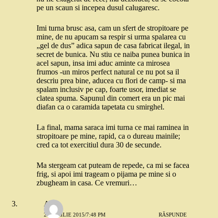
pe un scaun si incepea dusul calugaresc.
Imi turna brusc asa, cam un sfert de stropitoare pe
mine, de nu apucam sa respir si urma spalarea cu
„gel de dus” adica sapun de casa fabricat ilegal, in
secret de bunica. Nu stiu ce naiba punea bunica in
acel sapun, insa imi aduc aminte ca mirosea
frumos -un miros perfect natural ce nu pot sa il
descriu prea bine, aducea cu flori de camp- si ma
spalam inclusiv pe cap, foarte usor, imediat se
clatea spuma. Sapunul din comert era un pic mai
diafan ca o caramida tapetata cu smirghel.
La final, mama saraca imi turna ce mai raminea in
stropitoare pe mine, rapid, ca o dureau mainile;
cred ca tot exercitiul dura 30 de secunde.
Ma stergeam cat puteam de repede, ca mi se facea
frig, si apoi imi trageam o pijama pe mine si o
zbugheam in casa. Ce vremuri…
Adi
23 APRILIE 2015/7:48 PM
RĂSPUNDE