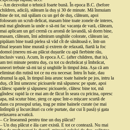
– Am dezvoltat o tehnică foarte bună. În epoca B.C. (before
children, adică), stăteam la duș și 30 de minute. Mă înmuiam
bine de tot, mă spălam cu un gel de duș, clăteam, apoi
foloseam un scrub delicat, masam bine toate zonele de interes,
mă mai gîndeam la unde o să-mi fac vacanța de vară, clăteam,
mai aplicam un gel cremă cu aromă de lavandă, să dorm bine,
masam, clăteam, îmi admiram unghiile colorate, clăteam iar,
pipăiam bine toată pielea să văd cît de sănătoasă e, într-un
final ieșeam bine murată și extrem de relaxată, fiartă la foc
domol (mereu mi-au plăcut dușurile cu apă fierbinte rău,
inclusiv vara). Acum, în epoca A.C. (after children, that is),
am trei minute pentru duș, cu tot cu dezbrăcat și îmbrăcat,
uneori trebuie să-mi tai și unghiile în timpul ăsta. Așa că am
eliminat din rutină tot ce nu era necesar. Intru în baie, dau
drumul la apă, în timpul ăsta arunc toate hainele pe jos, intru la
duș, cît îmi umezesc picioarele mă săpunesc pe spate, apoi
clătesc spatele și săpunesc picioarele, clătesc bine tot, mă
gîndesc rapid la ce mai am de făcut în seara cu pricina, opresc
apa, mă scutur bine, șterg ce apuc într-o mișcare scurtă de
dans cu prosopul uriaș, trag pe mine hainele curate (se mai
întîmplă și încurcături cu cele purtate, dar cui îi pasă) și gata
relaxarea acvatică.
– Ce înseamnă pentru tine un duș plăcut?
– Un duș plăcut e ăla care există. E tot ce contează. Nu mai