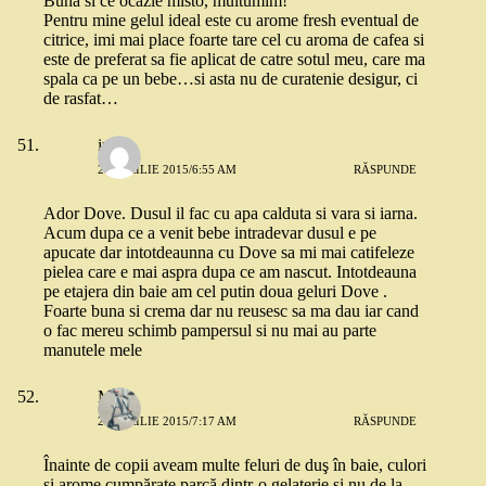
Buna si ce ocazie misto, multumim!
Pentru mine gelul ideal este cu arome fresh eventual de
citrice, imi mai place foarte tare cel cu aroma de cafea si
este de preferat sa fie aplicat de catre sotul meu, care ma
spala ca pe un bebe…si asta nu de curatenie desigur, ci
de rasfat…
iulia
24 APRILIE 2015/6:55 AM
RĂSPUNDE
Ador Dove. Dusul il fac cu apa calduta si vara si iarna.
Acum dupa ce a venit bebe intradevar dusul e pe
apucate dar intotdeaunna cu Dove sa mi mai catifeleze
pielea care e mai aspra dupa ce am nascut. Intotdeauna
pe etajera din baie am cel putin doua geluri Dove .
Foarte buna si crema dar nu reusesc sa ma dau iar cand
o fac mereu schimb pampersul si nu mai au parte
manutele mele
Me
24 APRILIE 2015/7:17 AM
RĂSPUNDE
Înainte de copii aveam multe feluri de duş în baie, culori
şi arome cumpărate parcă dintr-o gelaterie şi nu de la