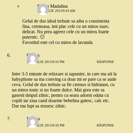
Stoian Madalina
24 APRILIE 2015/9:43 AM
Gelul de dus ideal trebuie sa aiba o consistenta
fina, cremoasa, imi plac cele cu un miros suav,
delicat. Nu prea agreez cele cu un miros foarte
puternic. 🙂
Favoritul este cel cu miros de lavanda
Corina
23 APRILIE 2015/8:10 PM
RĂSPUNDE
Intre 3-5 minute de relaxare si sapunire, in care ma uit la
babyphone sa ma conving ca doar mi se pare ca se aude
ceva. Gelul de dus trebuie sa fie cremos si hidratant, cu
un miros tonic si nu foarte dulce. Mai greu este sa
gasesti timpul zilnic, pentru ca seara adorm odata cu
copiii iar ziua cand doarme bebelina gatesc, calc etc.
Dar ma lupt sa reusesc zilnic.
Liliana
23 APRILIE 2015/8:20 PM
RĂSPUNDE