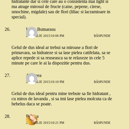
hidratante dar si cele care au o consistenta mai light si
ma atrage mirosul de fructe (caise, pepene, cirese,
smochine, migdale) sau de flori (liliac si lacramioare in
special).
Ioana Butnarasu
23 APRILIE 2015/10:06 PM
RĂSPUNDE
Gelul de dus ideal ar trebui sa miroase a flori de
primavara, sa hidrateze si sa lase pielea catifelata, sa se
aplice repede si sa reuseasca sa te relaxeze in cele 5
minute pe care le ai la dispozitie pentru dus.
Andreea
23 APRILIE 2015/10:10 PM
RĂSPUNDE
Gelul de dus ideal pentru mine trebuie sa fie hidratant ,
cu miros de lavanda , si sa imi lase pielea molcuta ca de
bebelus daca se poate.
Raluca
23 APRILIE 2015/10:21 PM
RĂSPUNDE