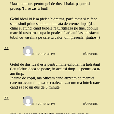
Uaaa..concurs pentru gel de dus si halat, papuci si
prosop?! I-re-zis-ti-biiil!
Gelul ideal iti lasa pielea hidratata, parfumata si te face
sa te simti printesa o buna bucata de vreme dupa (da,
chiar si atunci cand bebele regurgiteaza pe tine, copilul
mare iti rastoarna supa in poale si barbatul lasa desfacut
tubul cu vaselina pe care tu calci -din greseala- gratios..)
Oana
23 APRILIE 2015/9:45 PM
RĂSPUNDE
Gelul de dus ideal este pentru mine exfoliant si hidratant
( cu uleiuri daca se poate) in acelasi timp … pentru ca n-
am timp.
Inainte de copil, ma ofticam cand auzeam de mamici
care nu aveau timp sa se coafeze …acum ma intreb oare
cand sa fac un dus de 3 minute.
Ursa
23 APRILIE 2015/9:55 PM
RĂSPUNDE