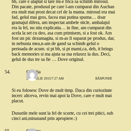
bb, care e alaptat si tare mi-e frica sa schimb mirosul.
Din pacate, produsul pe care l-am cumparat din Auchan
era mult mai prost decat cel de la mama. mirosul era mai
fad, gelul mai gros, facea mai putina spuma… doar
gramajul difera, am inspectat ambele sticle, ambalajul
era la fel, nu stiu explicatia… in fine, am cumparat din
acela la set cu deo, asa cum primisem, si a fost ok. Am
fost un pic dezamagita, si m-as fi suparat pe produs, dar,
in nebunia mea,n-am de gand sa schimb gelul o
perioada de acum. si pt bb, si pt mami,ca, deh, it brings
back memories si ma ajuta sa ma relaxez la dus. Deci,
gelul de dus tre sa fie … Dove original.
Claudia
24 APRILIE 2015/7:27 AM
RĂSPUNDE
Si eu folosesc Dove de mult timp. Daca din curiozitate
incerc altceva, revin mai apoi la Dove, care e mult mai
placut.
Dusurile mele sunt la fel de scurte, cu cei trei pitici, sub
cinci ani,misunand prin apropiere.:)
Cristina