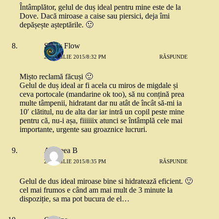
Întâmplător, gelul de duș ideal pentru mine este de la
Dove. Dacă miroase a caise sau piersici, deja îmi
depășește așteptările. 🙂
Snow Flow
23 APRILIE 2015/8:32 PM
RĂSPUNDE
Mișto reclamă făcuși 🙂
Gelul de duș ideal ar fi acela cu miros de migdale și
ceva portocale (mandarine ok too), să nu conțină prea
multe tâmpenii, hidratant dar nu atât de încât să-mi ia
10′ clătitul, nu de alta dar iar intră un copil peste mine
pentru că, nu-i așa, fiiiiiix atunci se întâmplă cele mai
importante, urgente sau groaznice lucruri.
Andreea B
23 APRILIE 2015/8:35 PM
RĂSPUNDE
Gelul de dus ideal miroase bine si hidratează eficient. 🙂
cel mai frumos e când am mai mult de 3 minute la
dispoziție, sa ma pot bucura de el…