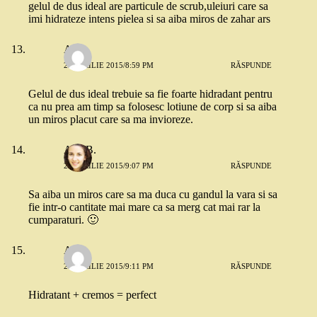
gelul de dus ideal are particule de scrub,uleiuri care sa
imi hidrateze intens pielea si sa aiba miros de zahar ars
Anda
23 APRILIE 2015/8:59 PM
RĂSPUNDE
Gelul de dus ideal trebuie sa fie foarte hidradant pentru
ca nu prea am timp sa folosesc lotiune de corp si sa aiba
un miros placut care sa ma invioreze.
Ana B.
23 APRILIE 2015/9:07 PM
RĂSPUNDE
Sa aiba un miros care sa ma duca cu gandul la vara si sa
fie intr-o cantitate mai mare ca sa merg cat mai rar la
cumparaturi. 🙂
Anca
23 APRILIE 2015/9:11 PM
RĂSPUNDE
Hidratant + cremos = perfect