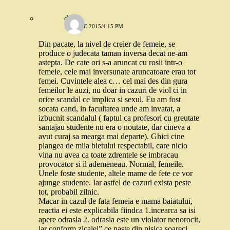
deea
16 IULIE 2015/4:15 PM
Din pacate, la nivel de creier de femeie, se
produce o judecata taman inversa decat ne-am
astepta. De cate ori s-a aruncat cu rosii intr-o
femeie, cele mai inversunate aruncatoare erau tot
femei. Cuvintele alea c… cel mai des din gura
femeilor le auzi, nu doar in cazuri de viol ci in
orice scandal ce implica si sexul. Eu am fost
socata cand, in facultatea unde am invatat, a
izbucnit scandalul ( faptul ca profesori cu greutate
santajau studente nu era o noutate, dar cineva a
avut curaj sa mearga mai departe). Ghici cine
plangea de mila bietului respectabil, care nicio
vina nu avea ca toate zdrentele se imbracau
provocator si il ademeneau. Normal, femeile.
Unele foste studente, altele mame de fete ce vor
ajunge studente. Iar astfel de cazuri exista peste
tot, probabil zilnic.
Macar in cazul de fata femeia e mama baiatului,
reactia ei este explicabila fiindca 1.incearca sa isi
apere odrasla 2. odrasla este un violator nenorocit,
iar conform zicalei” ce naste din pisica soareci