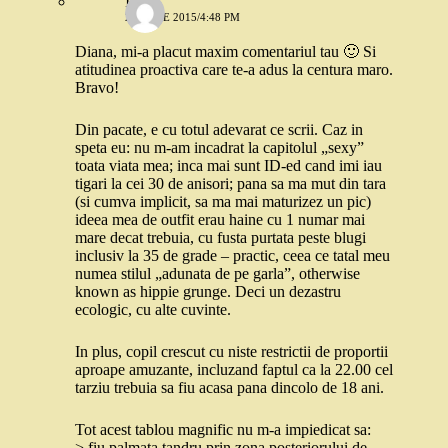
Irina
22 IULIE 2015/4:48 PM
Diana, mi-a placut maxim comentariul tau 🙂 Si
atitudinea proactiva care te-a adus la centura maro.
Bravo!
Din pacate, e cu totul adevarat ce scrii. Caz in
speta eu: nu m-am incadrat la capitolul „sexy”
toata viata mea; inca mai sunt ID-ed cand imi iau
tigari la cei 30 de anisori; pana sa ma mut din tara
(si cumva implicit, sa ma mai maturizez un pic)
ideea mea de outfit erau haine cu 1 numar mai
mare decat trebuia, cu fusta purtata peste blugi
inclusiv la 35 de grade – practic, ceea ce tatal meu
numea stilul „adunata de pe garla”, otherwise
known as hippie grunge. Deci un dezastru
ecologic, cu alte cuvinte.
In plus, copil crescut cu niste restrictii de proportii
aproape amuzante, incluzand faptul ca la 22.00 cel
tarziu trebuia sa fiu acasa pana dincolo de 18 ani.
Tot acest tablou magnific nu m-a impiedicat sa:
> fiu palmata tandru prin zona posteriorului de