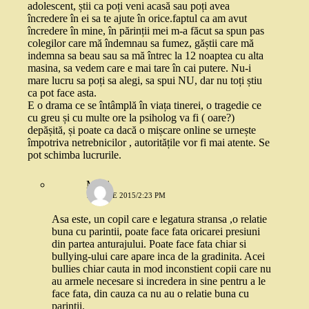
adolescent, știi ca poți veni acasă sau poți avea
încredere în ei sa te ajute în orice.faptul ca am avut
încredere în mine, în părinții mei m-a făcut sa spun pas
colegilor care mă îndemnau sa fumez, găștii care mă
indemna sa beau sau sa mă întrec la 12 noaptea cu alta
masina, sa vedem care e mai tare în cai putere. Nu-i
mare lucru sa poți sa alegi, sa spui NU, dar nu toți știu
ca pot face asta.
E o drama ce se întâmplă în viața tinerei, o tragedie ce
cu greu și cu multe ore la psiholog va fi ( oare?)
depășită, și poate ca dacă o mișcare online se urnește
împotriva netrebnicilor , autoritățile vor fi mai atente. Se
pot schimba lucrurile.
Moni
16 IULIE 2015/2:23 PM
Asa este, un copil care e legatura stransa ,o relatie
buna cu parintii, poate face fata oricarei presiuni
din partea anturajului. Poate face fata chiar si
bullying-ului care apare inca de la gradinita. Acei
bullies chiar cauta in mod inconstient copii care nu
au armele necesare si incredera in sine pentru a le
face fata, din cauza ca nu au o relatie buna cu
parintii.