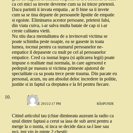
ca cei mici sa invete devreme cum sa isi trieze prietenii.
Daca parintii ii invata empatia , ar fi bine sa ii invete
cum sa se tina departe de persoanele lipstite de empatie
si egoiste. Eliminarea acestor persoane, prieteni falsi,
din viata cuiva, i-ar salva multa bataie de cap si i-ar
creste calitatea vietii.
Nu stiu daca mentalitatea de a invinovati victima se
poate schimba peste noapte, ea se gaseste in toata
lumea, tocmai pentru ca numarul persoanelor ne-
empatice il depaseste cu mult pe cel al persoanelor
empatice. Cred ca numai legea (si aplicarea legii) poate
impune o realitate mai normala, in care agresorul e
pedepsit pe masura si victima primeste ajutorul de
specialitate ca sa poata trece peste trauma. Din pacate eu
personal, acum, nu am absolut deloc incredere in politie,
justitie si in faptul ca dreptatea e la fel pentru fiecare.
ALIS
16 IULIE 2015/2:17 PM
RĂSPUNDE
Citind articolul tau (chiar dimineata auzeam la radio ca
unul dintre faptasi a cerut sa iasa de sub arest pentru a
merge la o nunta, si inca se decide daca sa-l lase sau
nu), imi vin in minte 2 chestii: