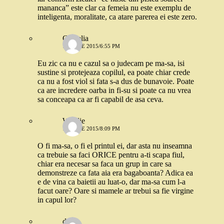
mananca” este clar ca femeia nu este exemplu de
inteligenta, moralitate, ca atare parerea ei este zero.
Camelia
16 IULIE 2015/6:55 PM
Eu zic ca nu e cazul sa o judecam pe ma-sa, isi
sustine si protejeaza copilul, ea poate chiar crede
ca nu a fost viol si fata s-a dus de bunavoie. Poate
ca are incredere oarba in fi-su si poate ca nu vrea
sa conceapa ca ar fi capabil de asa ceva.
Woolie
16 IULIE 2015/8:09 PM
O fi ma-sa, o fi el printul ei, dar asta nu inseamna
ca trebuie sa faci ORICE pentru a-ti scapa fiul,
chiar era necesar sa faca un grup in care sa
demonstreze ca fata aia era bagaboanta? Adica ea
e de vina ca baietii au luat-o, dar ma-sa cum l-a
facut oare? Oare si mamele ar trebui sa fie virgine
in capul lor?
deea