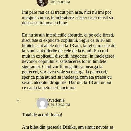
16 IULIE 2015/2:09 PM
Imi pare rau ca ai trecut prin asta, nici nu imi pot
imagina cum e, te imbratisez si sper ca ai reusit sa
depasesti trauma cu bine.
Eu nu sustin interdictiile absurde, ci pe cele firesti,
discutate si explicate copilului. Sigur ca la 16 ani
limitele sint altele decit la 13 ani, la fel cum cele de
la 3 ani sint diferite de cele de la 6 ani. Eu cred
mult in explicatii, discutii, negocieri, in intelegerea
nevoilor copilului si satisfacerea lor in limitele
sigurantei. Cind vor fi pregatiti sa mearga la
petreceri, vor avea voie sa mearga la petreceri,
sper ca pina atunci sa inteleaga cum sta treaba cu
sexul, alcoolul drogurile. Dar nu, la 13 ani nu au
ce cauta la petreceri nocturne.
Gina Ovedenie
16 IULIE 2015/2:30 PM
Total de acord, Ioana!
Am bifat din greseala Dislike, am simtit nevoia sa