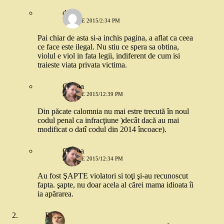
deea
17 IULIE 2015/2:34 PM
Pai chiar de asta si-a inchis pagina, a aflat ca ceea
ce face este ilegal. Nu stiu ce spera sa obtina,
violul e viol in fata legii, indiferent de cum isi
traieste viata privata victima.
Corina
20 IULIE 2015/12:39 PM
Din păcate calomnia nu mai estre trecută în noul
codul penal ca infracţiune )decât dacă au mai
modificat o datî codul din 2014 încoace).
Corina
20 IULIE 2015/12:34 PM
Au fost ŞAPTE violatori si toţi şi-au recunoscut
fapta. şapte, nu doar acela al cărei mama idioata îi
ia apărarea.
Rallu