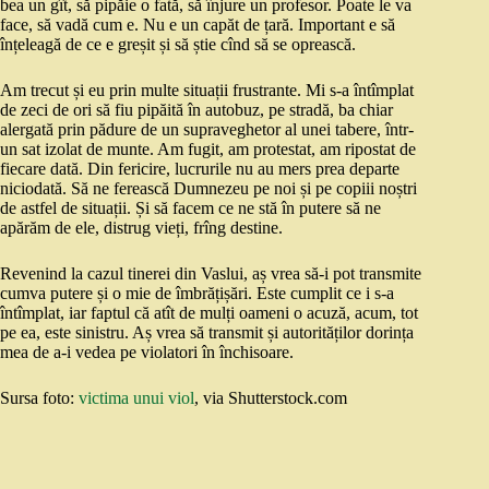
bea un gît, să pipăie o fată, să înjure un profesor. Poate le va
face, să vadă cum e. Nu e un capăt de țară. Important e să
înțeleagă de ce e greșit și să știe cînd să se oprească.
Am trecut și eu prin multe situații frustrante. Mi s-a întîmplat
de zeci de ori să fiu pipăită în autobuz, pe stradă, ba chiar
alergată prin pădure de un supraveghetor al unei tabere, într-
un sat izolat de munte. Am fugit, am protestat, am ripostat de
fiecare dată. Din fericire, lucrurile nu au mers prea departe
niciodată. Să ne ferească Dumnezeu pe noi și pe copiii noștri
de astfel de situații. Și să facem ce ne stă în putere să ne
apărăm de ele, distrug vieți, frîng destine.
Revenind la cazul tinerei din Vaslui, aș vrea să-i pot transmite
cumva putere și o mie de îmbrățișări. Este cumplit ce i s-a
întîmplat, iar faptul că atît de mulți oameni o acuză, acum, tot
pe ea, este sinistru. Aș vrea să transmit și autorităților dorința
mea de a-i vedea pe violatori în închisoare.
Sursa foto:
victima unui viol
, via Shutterstock.com