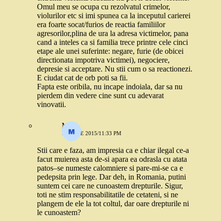
Omul meu se ocupa cu rezolvatul crimelor,
violurilor etc si imi spunea ca la inceputul carierei
era foarte socat/furios de reactia familiilor
agresorilor,plina de ura la adresa victimelor, pana
cand a inteles ca si familia trece printre cele cinci
etape ale unei suferinte: negare, furie (de obicei
directionata impotriva victimei), negociere,
depresie si acceptare. Nu stii cum o sa reactionezi.
E ciudat cat de orb poti sa fii.
Fapta este oribila, nu incape indoiala, dar sa nu
pierdem din vedere cine sunt cu adevarat
vinovatii.
M.
16 IULIE 2015/11:33 PM
Stii care e faza, am impresia ca e chiar ilegal ce-a
facut muierea asta de-si apara ea odrasla cu atata
patos–se numeste calomniere si pare-mi-se ca e
pedepsita prin lege. Dar deh, in Romania, putini
suntem cei care ne cunoastem drepturile. Sigur,
toti ne stim responsabilitatile de cetateni, si ne
plangem de ele la tot coltul, dar oare drepturile ni
le cunoastem?