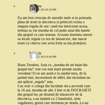
Teodora
16 IULIE 2015/6:20 PM
Eu am fost crescuta de surorile mele si in perioada
plina de iesiri in discoteca si petreceri exista o
singura regula de aur: cand ma intorceam acasa,
trebuia sa vin insotita de cel putin unul din baietii
din grupul cu care ieseam. Aceasta insemna uneori
sa incalc regula cu ora de intoarcere, dar macar
eram cu cineva care avea forta sa ma protejeze.
Mihaela
17 IULIE 2015/4:40 PM
Buna Teodora. Asta cu „insotita de un baiat din
grupul tau” este cea mai mare prostie auzita
vreodata! Si eu am auzit-o la randul meu, de la
parinti mei, inconstienti de altfel, dar niciodata nu
am aplicat „regula” asta.
Caz real: o colega din facultate mi-a povestit cum
la 16 ani, insotita de alte 3 fete si de DOI BAIETI
din grupul lor, pe drumul de intoarcere de la
discoteca, s-au intalnit cu 2 handralai, niste
vagabonzi, genul care dormeau pe strada. Le-au