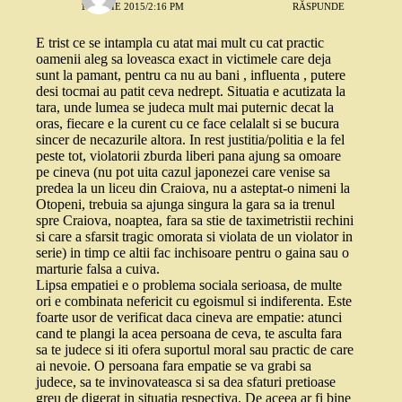
16 IULIE 2015/2:16 PM
RĂSPUNDE
E trist ce se intampla cu atat mai mult cu cat practic
oamenii aleg sa loveasca exact in victimele care deja
sunt la pamant, pentru ca nu au bani , influenta , putere
desi tocmai au patit ceva nedrept. Situatia e acutizata la
tara, unde lumea se judeca mult mai puternic decat la
oras, fiecare e la curent cu ce face celalalt si se bucura
sincer de necazurile altora. In rest justitia/politia e la fel
peste tot, violatorii zburda liberi pana ajung sa omoare
pe cineva (nu pot uita cazul japonezei care venise sa
predea la un liceu din Craiova, nu a asteptat-o nimeni la
Otopeni, trebuia sa ajunga singura la gara sa ia trenul
spre Craiova, noaptea, fara sa stie de taximetristii rechini
si care a sfarsit tragic omorata si violata de un violator in
serie) in timp ce altii fac inchisoare pentru o gaina sau o
marturie falsa a cuiva.
Lipsa empatiei e o problema sociala serioasa, de multe
ori e combinata nefericit cu egoismul si indiferenta. Este
foarte usor de verificat daca cineva are empatie: atunci
cand te plangi la acea persoana de ceva, te asculta fara
sa te judece si iti ofera suportul moral sau practic de care
ai nevoie. O persoana fara empatie se va grabi sa
judece, sa te invinovateasca si sa dea sfaturi pretioase
greu de digerat in situatia respectiva. De aceea ar fi bine