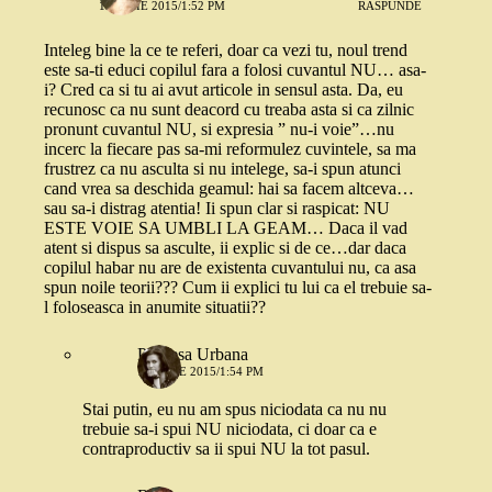
16 IULIE 2015/1:52 PM
RĂSPUNDE
Inteleg bine la ce te referi, doar ca vezi tu, noul trend
este sa-ti educi copilul fara a folosi cuvantul NU… asa-
i? Cred ca si tu ai avut articole in sensul asta. Da, eu
recunosc ca nu sunt deacord cu treaba asta si ca zilnic
pronunt cuvantul NU, si expresia ” nu-i voie”…nu
incerc la fiecare pas sa-mi reformulez cuvintele, sa ma
frustrez ca nu asculta si nu intelege, sa-i spun atunci
cand vrea sa deschida geamul: hai sa facem altceva…
sau sa-i distrag atentia! Ii spun clar si raspicat: NU
ESTE VOIE SA UMBLI LA GEAM… Daca il vad
atent si dispus sa asculte, ii explic si de ce…dar daca
copilul habar nu are de existenta cuvantului nu, ca asa
spun noile teorii??? Cum ii explici tu lui ca el trebuie sa-
l foloseasca in anumite situatii??
Printesa Urbana
16 IULIE 2015/1:54 PM
Stai putin, eu nu am spus niciodata ca nu nu
trebuie sa-i spui NU niciodata, ci doar ca e
contraproductiv sa ii spui NU la tot pasul.