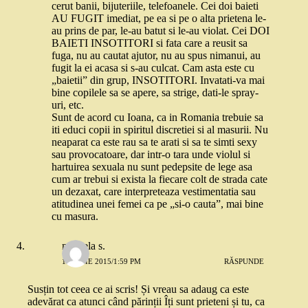
cerut banii, bijuteriile, telefoanele. Cei doi baieti
AU FUGIT imediat, pe ea si pe o alta prietena le-
au prins de par, le-au batut si le-au violat. Cei DOI
BAIETI INSOTITORI si fata care a reusit sa
fuga, nu au cautat ajutor, nu au spus nimanui, au
fugit la ei acasa si s-au culcat. Cam asta este cu
„baietii” din grup, INSOTITORI. Invatati-va mai
bine copilele sa se apere, sa strige, dati-le spray-
uri, etc.
Sunt de acord cu Ioana, ca in Romania trebuie sa
iti educi copii in spiritul discretiei si al masurii. Nu
neaparat ca este rau sa te arati si sa te simti sexy
sau provocatoare, dar intr-o tara unde violul si
hartuirea sexuala nu sunt pedepsite de lege asa
cum ar trebui si exista la fiecare colt de strada cate
un dezaxat, care interpreteaza vestimentatia sau
atitudinea unei femei ca pe „si-o cauta”, mai bine
cu masura.
mihaela s.
16 IULIE 2015/1:59 PM
RĂSPUNDE
Susțin tot ceea ce ai scris! Și vreau sa adaug ca este
adevărat ca atunci când părinții Îți sunt prieteni și tu, ca