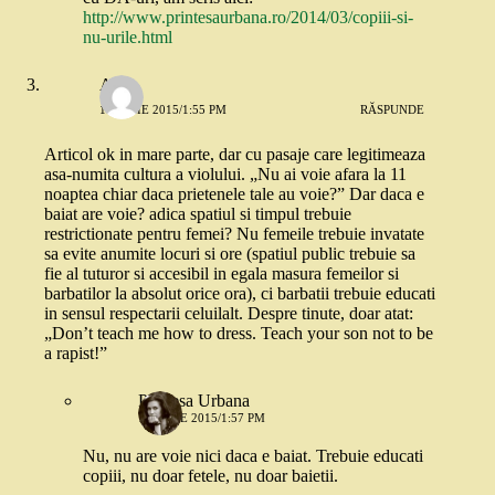
http://www.printesaurbana.ro/2014/03/copiii-si-
nu-urile.html
Ada
16 IULIE 2015/1:55 PM
RĂSPUNDE
Articol ok in mare parte, dar cu pasaje care legitimeaza
asa-numita cultura a violului. „Nu ai voie afara la 11
noaptea chiar daca prietenele tale au voie?” Dar daca e
baiat are voie? adica spatiul si timpul trebuie
restrictionate pentru femei? Nu femeile trebuie invatate
sa evite anumite locuri si ore (spatiul public trebuie sa
fie al tuturor si accesibil in egala masura femeilor si
barbatilor la absolut orice ora), ci barbatii trebuie educati
in sensul respectarii celuilalt. Despre tinute, doar atat:
„Don’t teach me how to dress. Teach your son not to be
a rapist!”
Printesa Urbana
16 IULIE 2015/1:57 PM
Nu, nu are voie nici daca e baiat. Trebuie educati
copiii, nu doar fetele, nu doar baietii.