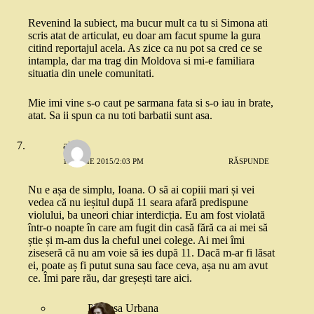
Revenind la subiect, ma bucur mult ca tu si Simona ati
scris atat de articulat, eu doar am facut spume la gura
citind reportajul acela. As zice ca nu pot sa cred ce se
intampla, dar ma trag din Moldova si mi-e familiara
situatia din unele comunitati.
Mie imi vine s-o caut pe sarmana fata si s-o iau in brate,
atat. Sa ii spun ca nu toti barbatii sunt asa.
alina
16 IULIE 2015/2:03 PM
RĂSPUNDE
Nu e așa de simplu, Ioana. O să ai copiii mari și vei
vedea că nu ieșitul după 11 seara afară predispune
violului, ba uneori chiar interdicția. Eu am fost violată
într-o noapte în care am fugit din casă fără ca ai mei să
știe și m-am dus la cheful unei colege. Ai mei îmi
ziseseră că nu am voie să ies după 11. Dacă m-ar fi lăsat
ei, poate aș fi putut suna sau face ceva, așa nu am avut
ce. Îmi pare rău, dar greșești tare aici.
Printesa Urbana