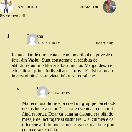
ANTERIOR
URMĂTOR
86 comentarii
Cristiana
16 IULIE 2015/1:46 PM
RĂSPUNDE
Ioana chiar de dimineata citeam un articol cu povestea
fetei din Vaslui. Sunt consternata si scarbita de
atitudinea autoritatilor si a localinicilor. Ma gandesc ce
educatie au primit indivizii aceia acasa. E trist ca nu au
inteles nimic despre viata, iubire si moralitate.
Irina
16 IULIE 2015/2:42 PM
Mama unuia dintre ei a creat un grup pe Facebook
de sustinere a celor 7 …. care eventual a disparut
fiind raportat. Doar ca pana sa dispara era plin de
mesaje de incurajare si sustinere! .. si culmea e ca
o femeie ar fi trebuit sa inteleaga cel mai bine prin
ce trece saraca fata..