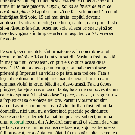
îmbrățișeze alți copii mici, deși e evident că uneori celor din
urmă nu le face plăcere.
Pupă-l, bă, să se învețe de mic, ce
dacă nu-i place.
Și apoi se amuză de fața schimonosită a celui
îmbrățișat fără voie. 15 ani mai tîrziu, copilul devenit
adolescent violează o colegă de liceu, că deh, dacă purta fustă
și i-a răspuns la salut, pesemne voia să stea pe spate și să se
lase dezvirginată în timp ce urlă din răsputeri că NU vrea să
fie acolo.
Pe scurt, evenimentele sînt următoarele: în noiembrie anul
trecut, o tînără de 18 ani dintr-un sat din Vaslui a fost invitată
în mașina unui consătean, chipurile s-o ducă acasă de la
școală. Băiatul a dus-o pe un cîmp, și-a mai chemat șase
prieteni și împreună au violat-o pe fata asta trei ore. Fata a
leșinat de două ori. Părinții o sunau disperați. După ce-au
terminat violul în grup, băieții au dus-o acasă. Fata a depus
plîngere, băieții au recunoscut fapta, ba au mai și povestit cum
ea le tot spunea NU și să o lase în pace, dar asta, desigur nu i-
a împiedicat să o violeze trei ore. Părinții violatorilor sînt
oameni avuți și cu putere, așa că violatorii au fost reținuți la
domiciliu, nici unul nu a văzut încă pușcăria pe dinăuntru.
Zilele acestea, internetul a luat foc pe acest subiect, în urma
unui
reportaj
recent din Adevărul care arată că sătenii dau vina
pe fată, care oricum nu era ușă de biserică, sigur ea trebuie să
îi fi provocat, ce a căutat cu băiatul în mașină și alte asemenea