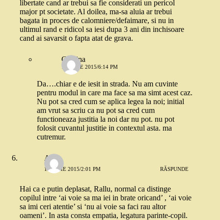
libertate cand ar trebui sa fie considerati un pericol
major pt societate. Al doilea, ma-sa aluia ar trebui
bagata in proces de calomniere/defaimare, si nu in
ultimul rand e ridicol sa iesi dupa 3 ani din inchisoare
cand ai savarsit o fapta atat de grava.
Cristina
16 IULIE 2015/6:14 PM
Da….chiar e de iesit in strada. Nu am cuvinte
pentru modul in care ma face sa ma simt acest caz.
Nu pot sa cred cum se aplica legea la noi; initial
am vrut sa scriu ca nu pot sa cred cum
functioneaza justitia la noi dar nu pot. nu pot
folosit cuvantul justitie in contextul asta. ma
cutremur.
Alice
16 IULIE 2015/2:01 PM
RĂSPUNDE
Hai ca e putin deplasat, Rallu, normal ca distinge
copilul intre ‘ai voie sa ma iei in brate oricand’ , ‘ai voie
sa imi ceri atentie’ si ‘nu ai voie sa faci rau altor
oameni’. In asta consta empatia, legatura parinte-copil.