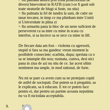
diversi binevoitori in RATB (cum l-or fi gasit sub
toate straturile de blugi si fuste, nu stiu)
> fiu palmata la fel de tandru la sani, de catre un
tanar trecator, in timp ce ma plimbam intre Unirii
si Universitate in plina zi
> fiu urmarita pana la bloc de un nene suficient de
perseverent ca sa intre cu mine in scara cu
interfon, si sa incerce sa se urce cu mine in lift.
De fiecare data am fost – violenta cu agresorii,
stupid si fara sa ma gandesc vreun moment la
posibilele consecinte; scarbita, dupa; speriata ca o
sa se intample din nou; rusinata, cumva, desi nici
pana in ziua de azi nu stiu de ce. Iar acest ultim
sentiment ma umple, in mod rational, de furie.
Nu mi se pare ca avem cum sa ne protejam copiii
de astfel de sociopati. Dar putem sa ii pregatim, sa
le explicam, sa ii educam. E tot ce putem face
pentru ei, dar pentru un parinte aceasta neputinta
nu va fi niciodata acceptabila.
Moni