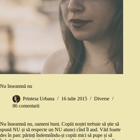
Nu înseamnă nu
Printesa Urbana
16 iulie 2015
Diverse
86 comentarii
Nu înseamnă nu, oameni buni. Copiii noștri trebuie să știe să
spună NU și să respecte un NU atunci cînd îl aud. Văd foarte
des în parc părinți îndemnîndu-și copiii mici să pupe și să