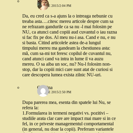
Rallu
16 IULIE 2015/2:04 PM
Da, eu cred ca s-a ajuns la o intreaga nebunie cu
treaba asta….citesc mereu articole despre cum sa
ne refrazam gandurile ca sa nu -l mai folosim pe
NU, ca atunci cand copiii aud cuvantul o iau razna
si fac fix pe dos. Al meu nu-i asa. Cand e nu, e nu
si basta. Citind articolele astea de-a lungul
timpului mereu ma gandeam la chestiunea asta:
mã, cum sa-mi tot feresc copilul de cuvantul nu,
cand atunci cand va intra in lume il va auzu
mereu. O sa aiba un soc, nu? Nu-l folosim non-
stop, dar la copiii mici care sunt atat de curiosi si
care descopera lumea exista zilnic NU-uri.
Catalina
16 IULIE 2015/2:50 PM
Dupa parerea mea, esenta din spatele lui Nu, se
refera la:
1.Formularea in termeni negativi vs. pozitivi –
studiile arata clar care are impact mai mare si in ce
fel, in ce priveste managementul comportamental
(in general, nu doar la copii). Preferam variantele