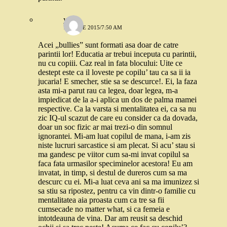
yoyo
19 IULIE 2015/7:50 AM
Acei „bullies” sunt formati asa doar de catre
parintii lor! Educatia ar trebui inceputa cu parintii,
nu cu copiii. Caz real in fata blocului: Uite ce
destept este ca il loveste pe copilu’ tau ca sa ii ia
jucaria! E smecher, stie sa se descurce!. Ei, la faza
asta mi-a parut rau ca legea, doar legea, m-a
impiedicat de la a-i aplica un dos de palma mamei
respective. Ca la varsta si mentalitatea ei, ca sa nu
zic IQ-ul scazut de care eu consider ca da dovada,
doar un soc fizic ar mai trezi-o din somnul
ignorantei. Mi-am luat copilul de mana, i-am zis
niste lucruri sarcastice si am plecat. Si acu’ stau si
ma gandesc pe viitor cum sa-mi invat copilul sa
faca fata urmasilor speciminelor acestora! Eu am
invatat, in timp, si destul de dureros cum sa ma
descurc cu ei. Mi-a luat ceva ani sa ma imunizez si
sa stiu sa ripostez, pentru ca vin dintr-o familie cu
mentalitatea aia proasta cum ca tre sa fii
cumsecade no matter what, si ca femeia e
intotdeauna de vina. Dar am reusit sa deschid