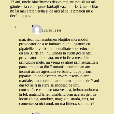
13 ani, unele bine/frumos dezvoltate, nu pot să nu mă
gândesc la ce ar spune bărbații vazandu-le. Unele chiar
nu își mai arată varsta și de aici până la pipăieli nu e
decât un pas.
Diana
16 IULIE 2015/9:11 PM
mai, deci nici scurtimea blugilor nici modul
provocator de a te imbraca nu au legatura cu
pipaielile. e vorba de mentalitate si de educatie
eu am 37 de ani, nu umblu in curul gol si nici
provocator imbracata, nu e in firea mea si in
principiile mele, nu vreau sa atrag prin sexualitate
pana am plecat din Romania acum un an am
incasat atatea agresiuni verbale… dupa prima
pipaiala, in adolescenta, m-am inscris la arte
martiale, am centura maro. nu mai practic de 7 ani
dar tot as fi in stare sa snopesc pe unul
cum se face ca intr-o tara vestica, imbracandu-ma
la fel, aratand la fel, umbland prin acelasi gen de
locuri (piata, autobuz, magazin, strada, etc), nu
comenteaza nici unul, nu ma fluiera, s.a.m.d.??