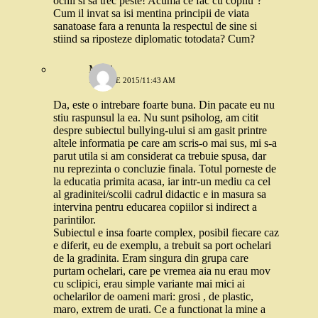
ochii si sa trec peste! Acuma ce fac cu copilu’?
Cum il invat sa isi mentina principii de viata
sanatoase fara a renunta la respectul de sine si
stiind sa riposteze diplomatic totodata? Cum?
Moni
19 IULIE 2015/11:43 AM
Da, este o intrebare foarte buna. Din pacate eu nu
stiu raspunsul la ea. Nu sunt psiholog, am citit
despre subiectul bullying-ului si am gasit printre
altele informatia pe care am scris-o mai sus, mi s-a
parut utila si am considerat ca trebuie spusa, dar
nu reprezinta o concluzie finala. Totul porneste de
la educatia primita acasa, iar intr-un mediu ca cel
al gradinitei/scolii cadrul didactic e in masura sa
intervina pentru educarea copiilor si indirect a
parintilor.
Subiectul e insa foarte complex, posibil fiecare caz
e diferit, eu de exemplu, a trebuit sa port ochelari
de la gradinita. Eram singura din grupa care
purtam ochelari, care pe vremea aia nu erau mov
cu sclipici, erau simple variante mai mici ai
ochelarilor de oameni mari: grosi , de plastic,
maro, extrem de urati. Ce a functionat la mine a