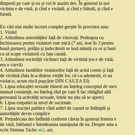
tîmpenii pe care și eu și voi le auzim des. În general la noi
victima e de vină, și cînd e violată, și cînd e bătută, și cînd e
furată.
Eu văd mai multe lucruri complet greșite în povestea asta:
1. Violul
2. Atitudinea autorităților față de vinovați. Pedeapsa cu
închisoarea pentru violatori este mică (7 ani, iese în 3 pentru
bună purtare), poliția și judecătorii se lasă mituiți cu oi și bani
ca să scape violatorii cu fața curată.
3. Atitudinea societății victimei față de victimă (ea e de vină,
era o curvă)
4. Atitudinea familiilor violatorilor față de actul comis și față
de victimă (fata le-a distrus viețile lor, că i-a ademenit, ei au
violat-o, acum riscă pușcărie DIN CAUZA EI)
5. Lipsa educației sexuale (tinerii nu înțeleg conceptul de ssex
mutual consimțit, nu înțeleg răul pe care îl fac obligînd altă
persoană la activități sexuale, fetele nu știu să se apere)
6. Lipsa empatiei la nivel de societate.
7. Lipsa reacției publice cînd astfel de cazuri se întîmplă și
autoritățile devin complice
8. Prejudecata des întîlnită conform căreia în general femeia e
de vină, bărbatul e întotdeauna manipulat de ea. Despre asta a
scris Simona Tache
aici
, azi.