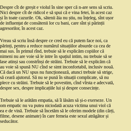
Despre cît de greșit e violul în sine sper că n-are sens să scriu.
Nici despre cît de ridicol e să spui că e vina fetei, în acest caz
și în toate cazurile. Ok, sătenii ăia nu știu, nu înțeleg, sînt ușor
de influențat de consătenii lor cu bani, care sînt și părinții
agresorilor, în acest caz.
Vreau să scriu însă despre ce cred eu că putem face noi, ca
părinți, pentru a reduce numărul situațiilor absurde ca cea de
mai sus. În primul rînd, trebuie să le explicăm copiilor că
nimeni nu are voie să le intre în spațiul intim, nu trebuie să se
lase atinși sau constrînși de străini. Trebuie să le explicăm că
au voie să spună NU cînd se simt inconfortabil, inclusiv nouă.
Că dacă un NU spus nu funcționează, atunci trebuie să strige,
să ceară ajutorul. Să nu se pună în situații complicate, să nu
plece cu străini. Trebuie să le povestim, cînd vîrsta e adecvată,
despre sex, despre implicațiile lui și despre consecințe.
Trebuie să le arătăm empatia, să îi lăsăm să și-o exerseze. Un
om empatic nu va putea niciodată acuza victima unui viol că
ea e de vină. Trebuie să încetăm să le oferim modele (din cărți,
filme, desene animate) în care femeia este sexul atrăgător și
seducător.