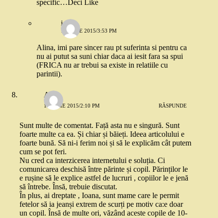
specific…Deci Like
ioana
16 IULIE 2015/3:53 PM
Alina, imi pare sincer rau pt suferinta si pentru ca
nu ai putut sa suni chiar daca ai iesit fara sa spui
(FRICA nu ar trebui sa existe in relatiile cu
parintii).
Ami
16 IULIE 2015/2:10 PM
RĂSPUNDE
Sunt multe de comentat. Față asta nu e singură. Sunt
foarte multe ca ea. Și chiar și băieți. Ideea articolului e
foarte bună. Să ni-i ferim noi și să le explicăm cât putem
cum se pot feri.
Nu cred ca interzicerea internetului e soluția. Ci
comunicarea deschisă între părinte și copil. Părinților le
e rușine să le explice astfel de lucruri , copiilor le e jenă
să întrebe. Însă, trebuie discutat.
În plus, ai dreptate , Ioana, sunt mame care le permit
fetelor să ia jeanși extrem de scurți pe motiv ca:e doar
un copil. Însă de multe ori, văzând aceste copile de 10-