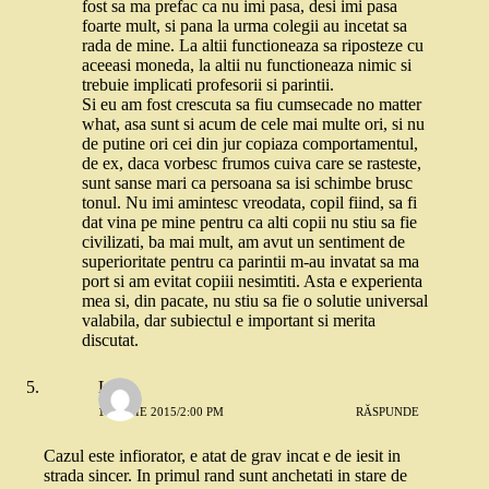
fost sa ma prefac ca nu imi pasa, desi imi pasa
foarte mult, si pana la urma colegii au incetat sa
rada de mine. La altii functioneaza sa riposteze cu
aceeasi moneda, la altii nu functioneaza nimic si
trebuie implicati profesorii si parintii.
Si eu am fost crescuta sa fiu cumsecade no matter
what, asa sunt si acum de cele mai multe ori, si nu
de putine ori cei din jur copiaza comportamentul,
de ex, daca vorbesc frumos cuiva care se rasteste,
sunt sanse mari ca persoana sa isi schimbe brusc
tonul. Nu imi amintesc vreodata, copil fiind, sa fi
dat vina pe mine pentru ca alti copii nu stiu sa fie
civilizati, ba mai mult, am avut un sentiment de
superioritate pentru ca parintii m-au invatat sa ma
port si am evitat copiii nesimtiti. Asta e experienta
mea si, din pacate, nu stiu sa fie o solutie universal
valabila, dar subiectul e important si merita
discutat.
Liz
16 IULIE 2015/2:00 PM
RĂSPUNDE
Cazul este infiorator, e atat de grav incat e de iesit in
strada sincer. In primul rand sunt anchetati in stare de