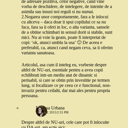
de adresare pozitiva, celor negative, cand vine
vorba de deschidere, de intelegere, de intentie de a
asimila sau insusi noi reguli si nu numai.
2.Negarea unor comportamente, fara a le inlocui
cu altceva – daca doar ii spui copilului ce sa nu
faca, fara sa ii oferi in loc, o alta varianta, sansele
de a obtine schimbari in sensul dorit si stabile, sunt
mici. Nu ai voie la geam, poate fi interpretat de
copi: ‘ok, atunci umblu la usa’ 🙂 De aceea e
preferabil, ca, atunci cand negam ceva, sa ii oferim
varianta sanatoasa.
Articolul, asa cum il inteleg eu, vorbeste despre
altfel de NU-uri, esentiale pentru a avea copii
echilibrati intr-un mediu atat de dinamic si
perisabil, si care se obtin prin investitie pe termen
lung, si focalizare ce pe ceea ce e functional, non-
invaziz pentru ceilalti, dar mai ales pentru propria
persoana.
Printesa Urbana
16 IULIE 2015/2:55 PM
Despre altfel de NU-uri, cele care pot fi inlocuite
cu DA-uri, am scris aici: