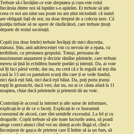
Trebuie să-i învățăm ce este dreptatea și cum este rolul
fiecăruia dintre noi să luptăm s-o apărăm. Ei trebuie să știe
ceea ce noi am uitat sau poate nu am știut niciodată: că statul
are obligații față de noi, nu doar dreptul de a colecta taxe. Că
justiția trebuie să ne apere de răufăcători, care trebuie ținuți
departe de restul societații.
Copiii (nu doar fetele) trebuie învățați de mici discreția,
măsura. Știu, anii adolescenței vin cu nevoia de a epata, cu
teribilism, cu presiunea grupului. Totuși, persoana de
maximumm atașament și decizie rămîne părintele, care trebuie
mereu să țină în echilibru bunele purtări și intenții. Da, ai voie
să îți faci părul verde, dar nu, nu cred că e în regulă să ieși din
casă la 13 ani cu pantaloni scurți din care ți se vede fundul,
nici dacă ești fată, nici dacă ești băiat. Da, poți purta jeanși
rupți în genunchi, dacă vrei, dar nu, nu ai ce căuta afară la 11
noaptea, chiar dacă prietenele și prietenii tăi au voie.
Controlați-le accesul la internet și alte surse de informare,
explicați-le și de ce o faceți. Explicați-le ce înseamnă
consumul de alcool, care sînt urmările excesului. La fel și cu
drogurile. Copiii trebuie să știe toate lucrurile astea, să poată
alege corect atunci cînd voi nu sînteți acolo lîngă el, cînd e
înconjurat de gașca de prieteni care îl îmbie să ia un fum, să