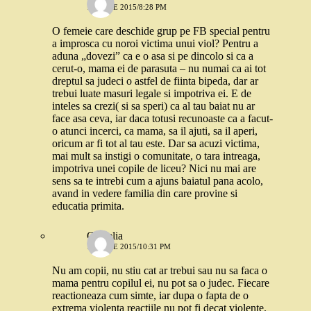
16 IULIE 2015/8:28 PM
O femeie care deschide grup pe FB special pentru
a improsca cu noroi victima unui viol? Pentru a
aduna „dovezi” ca e o asa si pe dincolo si ca a
cerut-o, mama ei de parasuta – nu numai ca ai tot
dreptul sa judeci o astfel de fiinta bipeda, dar ar
trebui luate masuri legale si impotriva ei. E de
inteles sa crezi( si sa speri) ca al tau baiat nu ar
face asa ceva, iar daca totusi recunoaste ca a facut-
o atunci incerci, ca mama, sa il ajuti, sa il aperi,
oricum ar fi tot al tau este. Dar sa acuzi victima,
mai mult sa instigi o comunitate, o tara intreaga,
impotriva unei copile de liceu? Nici nu mai are
sens sa te intrebi cum a ajuns baiatul pana acolo,
avand in vedere familia din care provine si
educatia primita.
Camelia
16 IULIE 2015/10:31 PM
Nu am copii, nu stiu cat ar trebui sau nu sa faca o
mama pentru copilul ei, nu pot sa o judec. Fiecare
reactioneaza cum simte, iar dupa o fapta de o
extrema violenta reactiile nu pot fi decat violente.