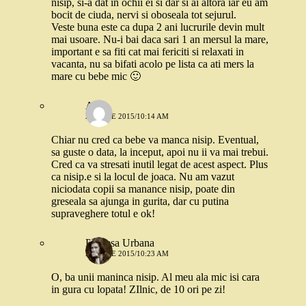
nisip, si-a dat in ochii ei si dar si ai altora iar eu am
bocit de ciuda, nervi si oboseala tot sejurul.
Veste buna este ca dupa 2 ani lucrurile devin mult
mai usoare. Nu-i bai daca sari 1 an mersul la mare,
important e sa fiti cat mai fericiti si relaxati in
vacanta, nu sa bifati acolo pe lista ca ati mers la
mare cu bebe mic 🙂
Ana
22 IULIE 2015/10:14 AM
Chiar nu cred ca bebe va manca nisip. Eventual,
sa guste o data, la inceput, apoi nu ii va mai trebui.
Cred ca va stresati inutil legat de acest aspect. Plus
ca nisip.e si la locul de joaca. Nu am vazut
niciodata copii sa manance nisip, poate din
greseala sa ajunga in gurita, dar cu putina
supraveghere totul e ok!
Printesa Urbana
22 IULIE 2015/10:23 AM
O, ba unii maninca nisip. Al meu ala mic isi cara
in gura cu lopata! ZIlnic, de 10 ori pe zi!