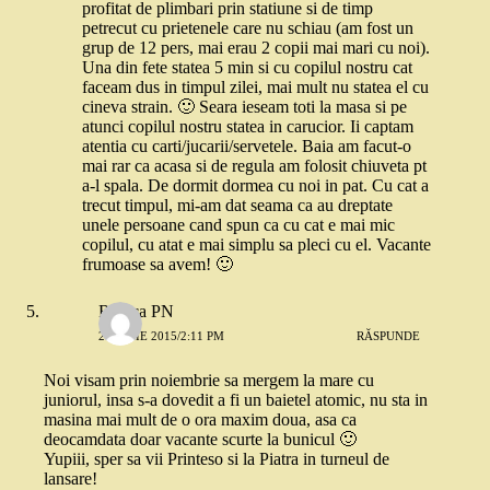
profitat de plimbari prin statiune si de timp
petrecut cu prietenele care nu schiau (am fost un
grup de 12 pers, mai erau 2 copii mai mari cu noi).
Una din fete statea 5 min si cu copilul nostru cat
faceam dus in timpul zilei, mai mult nu statea el cu
cineva strain. 🙂 Seara ieseam toti la masa si pe
atunci copilul nostru statea in carucior. Ii captam
atentia cu carti/jucarii/servetele. Baia am facut-o
mai rar ca acasa si de regula am folosit chiuveta pt
a-l spala. De dormit dormea cu noi in pat. Cu cat a
trecut timpul, mi-am dat seama ca au dreptate
unele persoane cand spun ca cu cat e mai mic
copilul, cu atat e mai simplu sa pleci cu el. Vacante
frumoase sa avem! 🙂
Raluca PN
21 IULIE 2015/2:11 PM
RĂSPUNDE
Noi visam prin noiembrie sa mergem la mare cu
juniorul, insa s-a dovedit a fi un baietel atomic, nu sta in
masina mai mult de o ora maxim doua, asa ca
deocamdata doar vacante scurte la bunicul 🙂
Yupiii, sper sa vii Printeso si la Piatra in turneul de
lansare!