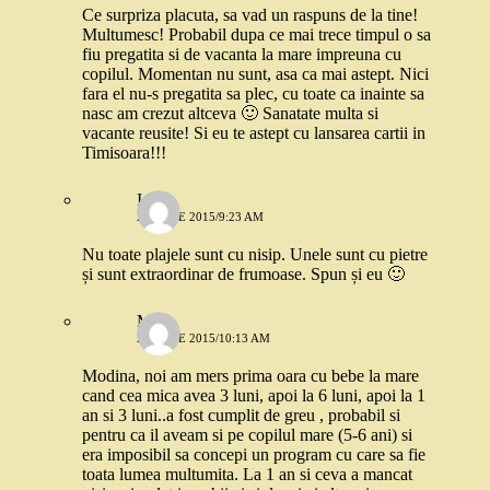
Ce surpriza placuta, sa vad un raspuns de la tine!
Multumesc! Probabil dupa ce mai trece timpul o sa
fiu pregatita si de vacanta la mare impreuna cu
copilul. Momentan nu sunt, asa ca mai astept. Nici
fara el nu-s pregatita sa plec, cu toate ca inainte sa
nasc am crezut altceva 🙂 Sanatate multa si
vacante reusite! Si eu te astept cu lansarea cartii in
Timisoara!!!
Ioana
22 IULIE 2015/9:23 AM
Nu toate plajele sunt cu nisip. Unele sunt cu pietre
și sunt extraordinar de frumoase. Spun și eu 🙂
Meg
22 IULIE 2015/10:13 AM
Modina, noi am mers prima oara cu bebe la mare
cand cea mica avea 3 luni, apoi la 6 luni, apoi la 1
an si 3 luni..a fost cumplit de greu , probabil si
pentru ca il aveam si pe copilul mare (5-6 ani) si
era imposibil sa concepi un program cu care sa fie
toata lumea multumita. La 1 an si ceva a mancat