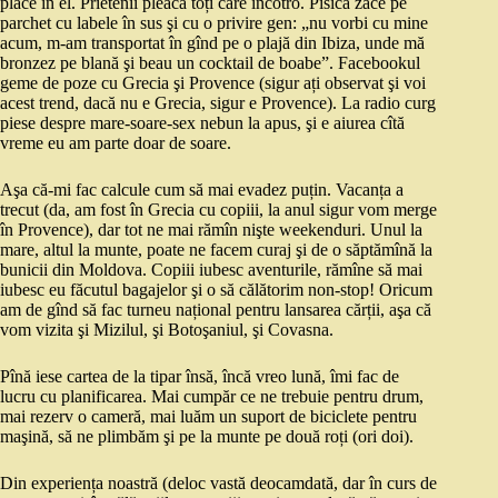
place în el. Prietenii pleacă toți care încotro. Pisica zace pe
parchet cu labele în sus şi cu o privire gen: „nu vorbi cu mine
acum, m-am transportat în gînd pe o plajă din Ibiza, unde mă
bronzez pe blană şi beau un cocktail de boabe”. Facebookul
geme de poze cu Grecia şi Provence (sigur ați observat şi voi
acest trend, dacă nu e Grecia, sigur e Provence). La radio curg
piese despre mare-soare-sex nebun la apus, şi e aiurea cîtă
vreme eu am parte doar de soare.
Aşa că-mi fac calcule cum să mai evadez puțin. Vacanța a
trecut (da, am fost în Grecia cu copiii, la anul sigur vom merge
în Provence), dar tot ne mai rămîn nişte weekenduri. Unul la
mare, altul la munte, poate ne facem curaj şi de o săptămînă la
bunicii din Moldova. Copiii iubesc aventurile, rămîne să mai
iubesc eu făcutul bagajelor şi o să călătorim non-stop! Oricum
am de gînd să fac turneu național pentru lansarea cărții, aşa că
vom vizita şi Mizilul, şi Botoşaniul, şi Covasna.
Pînă iese cartea de la tipar însă, încă vreo lună, îmi fac de
lucru cu planificarea. Mai cumpăr ce ne trebuie pentru drum,
mai rezerv o cameră, mai luăm un suport de biciclete pentru
maşină, să ne plimbăm şi pe la munte pe două roți (ori doi).
Din experiența noastră (deloc vastă deocamdată, dar în curs de