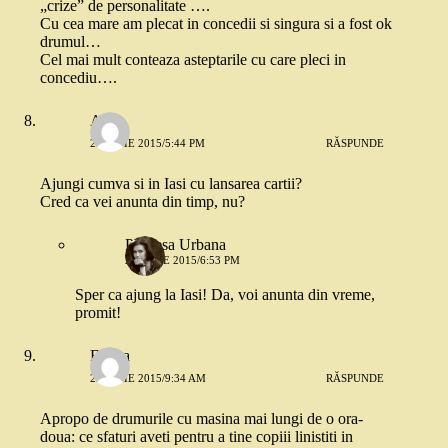
„crize” de personalitate ….
Cu cea mare am plecat in concedii si singura si a fost ok
drumul…
Cel mai mult conteaza asteptarile cu care pleci in
concediu….
Ana
21 IULIE 2015/5:44 PM
RĂSPUNDE
Ajungi cumva si in Iasi cu lansarea cartii?
Cred ca vei anunta din timp, nu?
Printesa Urbana
21 IULIE 2015/6:53 PM
Sper ca ajung la Iasi! Da, voi anunta din vreme,
promit!
Eliana
22 IULIE 2015/9:34 AM
RĂSPUNDE
Apropo de drumurile cu masina mai lungi de o ora-
doua: ce sfaturi aveti pentru a tine copiii linistiti in