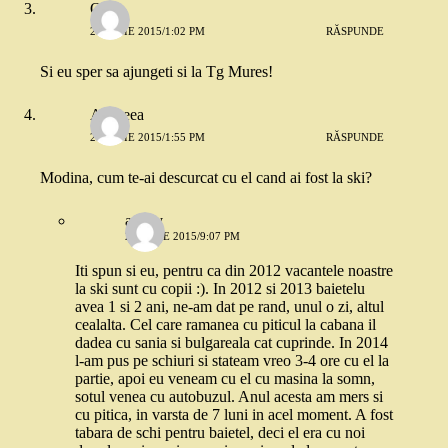
Oana
21 IULIE 2015/1:02 PM
RĂSPUNDE
Si eu sper sa ajungeti si la Tg Mures!
Andreea
21 IULIE 2015/1:55 PM
RĂSPUNDE
Modina, cum te-ai descurcat cu el cand ai fost la ski?
ancky
21 IULIE 2015/9:07 PM
Iti spun si eu, pentru ca din 2012 vacantele noastre
la ski sunt cu copii :). In 2012 si 2013 baietelu
avea 1 si 2 ani, ne-am dat pe rand, unul o zi, altul
cealalta. Cel care ramanea cu piticul la cabana il
dadea cu sania si bulgareala cat cuprinde. In 2014
l-am pus pe schiuri si stateam vreo 3-4 ore cu el la
partie, apoi eu veneam cu el cu masina la somn,
sotul venea cu autobuzul. Anul acesta am mers si
cu pitica, in varsta de 7 luni in acel moment. A fost
tabara de schi pentru baietel, deci el era cu noi