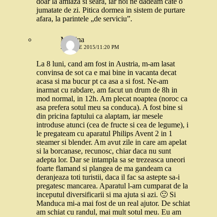
doar la amiaza si seara, iar noi ne dadeam cate o
jumatate de zi. Pitica dormea in sistem de purtare
afara, la parintele „de serviciu”.
Modina
21 IULIE 2015/11:20 PM
La 8 luni, cand am fost in Austria, m-am lasat
convinsa de sot ca e mai bine in vacanta decat
acasa si ma bucur pt ca asa a si fost. Ne-am
inarmat cu rabdare, am facut un drum de 8h in
mod normal, in 12h. Am plecat noaptea (noroc ca
asa prefera sotul meu sa conduca). A fost bine si
din pricina faptului ca alaptam, iar mesele
introduse atunci (cea de fructe si cea de legume), i
le pregateam cu aparatul Philips Avent 2 in 1
steamer si blender. Am avut zile in care am apelat
si la borcanase, recunosc, chiar daca nu sunt
adepta lor. Dar se intampla sa se trezeasca uneori
foarte flamand si plangea de ma gandeam ca
deranjeaza toti turistii, daca il fac sa astepte sa-i
pregatesc mancarea. Aparatul l-am cumparat de la
inceputul diversificarii si ma ajuta si azi. 🙂 Si
Manduca mi-a mai fost de un real ajutor. De schiat
am schiat cu randul, mai mult sotul meu. Eu am