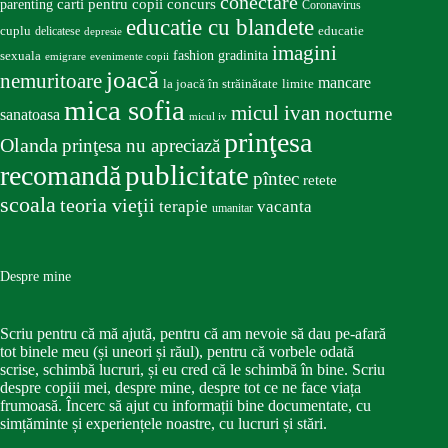
conectare
carti pentru copii
concurs
parenting
Coronavirus
educatie cu blandete
educatie
cuplu
delicatese
depresie
imagini
fashion
gradinita
sexuala
emigrare
evenimente copii
joacă
nemuritoare
mancare
la joacă în străinătate
limite
mica sofia
micul ivan
nocturne
sanatoasa
micul iv
prinţesa
Olanda
prinţesa nu apreciază
publicitate
recomandă
pîntec
retete
scoala
teoria vieţii
terapie
vacanta
umanitar
Despre mine
Scriu pentru că mă ajută, pentru că am nevoie să dau pe-afară
tot binele meu (și uneori și răul), pentru că vorbele odată
scrise, schimbă lucruri, și eu cred că le schimbă în bine. Scriu
despre copiii mei, despre mine, despre tot ce ne face viața
frumoasă. Încerc să ajut cu informații bine documentate, cu
simțăminte și experiențele noastre, cu lucruri și stări.