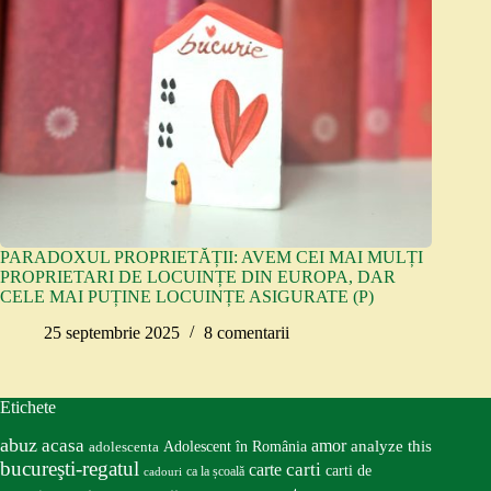
PARADOXUL PROPRIETĂȚII: AVEM CEI MAI MULȚI
PROPRIETARI DE LOCUINȚE DIN EUROPA, DAR
CELE MAI PUȚINE LOCUINȚE ASIGURATE (P)
25 septembrie 2025
8 comentarii
Etichete
abuz
acasa
amor
Adolescent în România
analyze this
adolescenta
bucureşti-regatul
carte
carti
carti de
ca la școală
cadouri