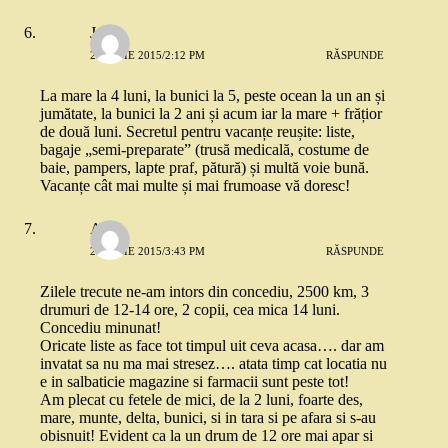
Joy
21 IULIE 2015/2:12 PM
RĂSPUNDE
La mare la 4 luni, la bunici la 5, peste ocean la un an și
jumătate, la bunici la 2 ani și acum iar la mare + frățior
de două luni. Secretul pentru vacanțe reușite: liste,
bagaje „semi-preparate” (trusă medicală, costume de
baie, pampers, lapte praf, pătură) și multă voie bună.
Vacanțe cât mai multe și mai frumoase vă doresc!
Ana
21 IULIE 2015/3:43 PM
RĂSPUNDE
Zilele trecute ne-am intors din concediu, 2500 km, 3
drumuri de 12-14 ore, 2 copii, cea mica 14 luni.
Concediu minunat!
Oricate liste as face tot timpul uit ceva acasa…. dar am
invatat sa nu ma mai stresez…. atata timp cat locatia nu
e in salbaticie magazine si farmacii sunt peste tot!
Am plecat cu fetele de mici, de la 2 luni, foarte des,
mare, munte, delta, bunici, si in tara si pe afara si s-au
obisnuit! Evident ca la un drum de 12 ore mai apar si