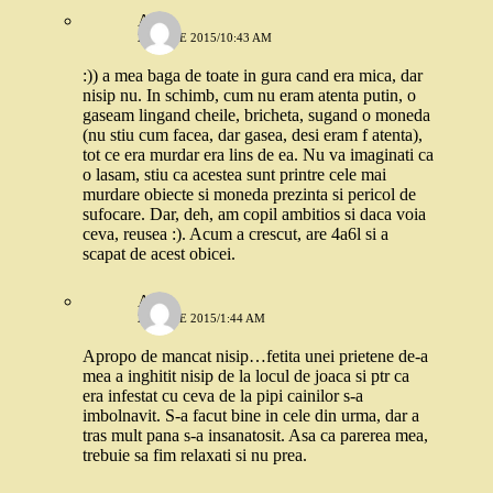
Ana
22 IULIE 2015/10:43 AM
:)) a mea baga de toate in gura cand era mica, dar
nisip nu. In schimb, cum nu eram atenta putin, o
gaseam lingand cheile, bricheta, sugand o moneda
(nu stiu cum facea, dar gasea, desi eram f atenta),
tot ce era murdar era lins de ea. Nu va imaginati ca
o lasam, stiu ca acestea sunt printre cele mai
murdare obiecte si moneda prezinta si pericol de
sufocare. Dar, deh, am copil ambitios si daca voia
ceva, reusea :). Acum a crescut, are 4a6l si a
scapat de acest obicei.
Adr
23 IULIE 2015/1:44 AM
Apropo de mancat nisip…fetita unei prietene de-a
mea a inghitit nisip de la locul de joaca si ptr ca
era infestat cu ceva de la pipi cainilor s-a
imbolnavit. S-a facut bine in cele din urma, dar a
tras mult pana s-a insanatosit. Asa ca parerea mea,
trebuie sa fim relaxati si nu prea.