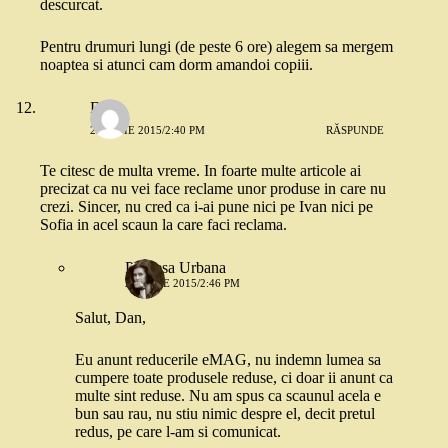
descurcat.
Pentru drumuri lungi (de peste 6 ore) alegem sa mergem
noaptea si atunci cam dorm amandoi copiii.
Dan
22 IULIE 2015/2:40 PM
RĂSPUNDE
Te citesc de multa vreme. In foarte multe articole ai
precizat ca nu vei face reclame unor produse in care nu
crezi. Sincer, nu cred ca i-ai pune nici pe Ivan nici pe
Sofia in acel scaun la care faci reclama.
Printesa Urbana
22 IULIE 2015/2:46 PM
Salut, Dan,
Eu anunt reducerile eMAG, nu indemn lumea sa
cumpere toate produsele reduse, ci doar ii anunt ca
multe sint reduse. Nu am spus ca scaunul acela e
bun sau rau, nu stiu nimic despre el, decit pretul
redus, pe care l-am si comunicat.