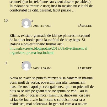
scaune? (exclus telefoane sau vazut desene pe tablete).
In avioane si trenuri e usor, insa in masina nu e la fel de
comfortabil de citit, desenat, facut puzzle …
Cristina
22 IULIE 2015/11:37 AM
RĂSPUNDE
Eliana, exista o gramada de idei pe pinterest incepand
de la quiet books pana la tot felul de busy bags. Si
Raluca a povestit foarte frumos aici:
http://alexcreste.blogspot.ro/2013/08/divertisment-si-
organizare-pe-masina-in.html
Meg
22 IULIE 2015/11:38 AM
RĂSPUNDE
Noua ne place sa punem muzica si sa cantam in masina.
Stam mult de vorba, povestim una-alta…numaram
masinile rosii, apoi pe cela galbene…punem prietenii de
plus sa se uite pe geam si sa ne spuna ce vad…au in
mana cate o jucarie mica (masinuta, dinozaur) cu care
isi fac de lucru…le luam cate o carticica noua sa o
rasfoiasca, mai coloreaza..In general cam asa ne-am