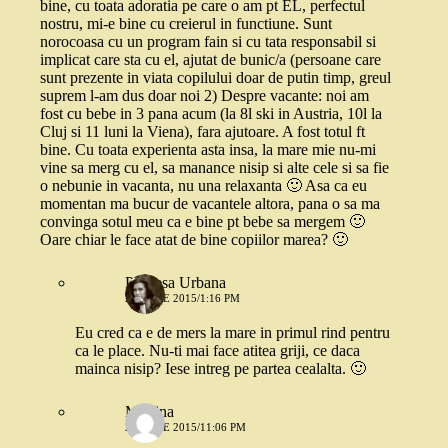
bine, cu toata adoratia pe care o am pt EL, perfectul
nostru, mi-e bine cu creierul in functiune. Sunt
norocoasa cu un program fain si cu tata responsabil si
implicat care sta cu el, ajutat de bunic/a (persoane care
sunt prezente in viata copilului doar de putin timp, greul
suprem l-am dus doar noi 2) Despre vacante: noi am
fost cu bebe in 3 pana acum (la 8l ski in Austria, 10l la
Cluj si 11 luni la Viena), fara ajutoare. A fost totul ft
bine. Cu toata experienta asta insa, la mare mie nu-mi
vine sa merg cu el, sa manance nisip si alte cele si sa fie
o nebunie in vacanta, nu una relaxanta 🙂 Asa ca eu
momentan ma bucur de vacantele altora, pana o sa ma
convinga sotul meu ca e bine pt bebe sa mergem 🙂
Oare chiar le face atat de bine copiilor marea? 🙂
Printesa Urbana
21 IULIE 2015/1:16 PM
Eu cred ca e de mers la mare in primul rind pentru
ca le place. Nu-ti mai face atitea griji, ce daca
mainca nisip? Iese intreg pe partea cealalta. 🙂
Modina
21 IULIE 2015/11:06 PM