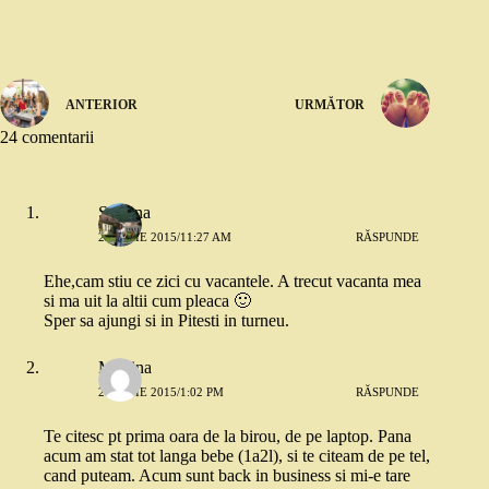
ANTERIOR
URMĂTOR
24 comentarii
Simona
21 IULIE 2015/11:27 AM
RĂSPUNDE
Ehe,cam stiu ce zici cu vacantele. A trecut vacanta mea
si ma uit la altii cum pleaca 🙂
Sper sa ajungi si in Pitesti in turneu.
Modina
21 IULIE 2015/1:02 PM
RĂSPUNDE
Te citesc pt prima oara de la birou, de pe laptop. Pana
acum am stat tot langa bebe (1a2l), si te citeam de pe tel,
cand puteam. Acum sunt back in business si mi-e tare