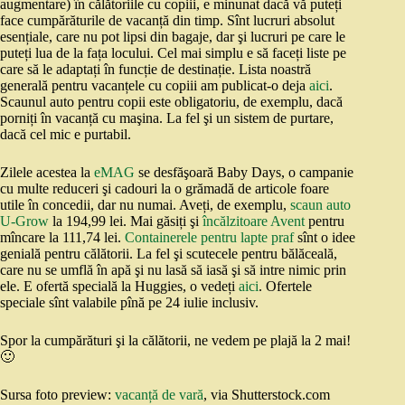
augmentare) în călătoriile cu copiii, e minunat dacă vă puteți
face cumpărăturile de vacanță din timp. Sînt lucruri absolut
esențiale, care nu pot lipsi din bagaje, dar şi lucruri pe care le
puteți lua de la fața locului. Cel mai simplu e să faceți liste pe
care să le adaptați în funcție de destinație. Lista noastră
generală pentru vacanțele cu copiii am publicat-o deja
aici
.
Scaunul auto pentru copii este obligatoriu, de exemplu, dacă
porniți în vacanță cu maşina. La fel şi un sistem de purtare,
dacă cel mic e purtabil.
Zilele acestea la
eMAG
se desfăşoară Baby Days, o campanie
cu multe reduceri şi cadouri la o grămadă de articole foare
utile în concedii, dar nu numai. Aveți, de exemplu,
scaun auto
U-Grow
la 194,99 lei. Mai găsiți şi
încălzitoare Avent
pentru
mîncare la 111,74 lei.
Containerele pentru lapte praf
sînt o idee
genială pentru călătorii. La fel şi scutecele pentru bălăceală,
care nu se umflă în apă şi nu lasă să iasă şi să intre nimic prin
ele. E ofertă specială la Huggies, o vedeți
aici
. Ofertele
speciale sînt valabile pînă pe 24 iulie inclusiv.
Spor la cumpărături şi la călătorii, ne vedem pe plajă la 2 mai!
🙂
Sursa foto preview:
vacanță de vară
, via Shutterstock.com