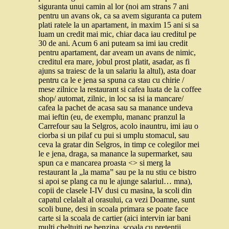
siguranta unui camin al lor (noi am strans 7 ani
pentru un avans ok, ca sa avem siguranta ca putem
plati ratele la un apartament, in maxim 15 ani si sa
luam un credit mai mic, chiar daca iau creditul pe
30 de ani. Acum 6 ani puteam sa imi iau credit
pentru apartament, dar aveam un avans de nimic,
creditul era mare, jobul prost platit, asadar, as fi
ajuns sa traiesc de la un salariu la altul), asta doar
pentru ca le e jena sa spuna ca stau cu chirie /
mese zilnice la restaurant si cafea luata de la coffee
shop/ automat, zilnic, in loc sa isi ia mancare/
cafea la pachet de acasa sau sa manance undeva
mai ieftin (eu, de exemplu, mananc pranzul la
Carrefour sau la Selgros, acolo inauntru, imi iau o
ciorba si un pilaf cu pui si umplu stomacul, sau
ceva la gratar din Selgros, in timp ce colegilor mei
le e jena, draga, sa manance la supermarket, sau
spun ca e mancarea proasta <> si merg la
restaurant la „la mama” sau pe la nu stiu ce bistro
si apoi se plang ca nu le ajunge salariul… mna),
copii de clasele I-IV dusi cu masina, la scoli din
capatul celalalt al orasului, ca vezi Doamne, sunt
scoli bune, desi in scoala primara se poate face
carte si la scoala de cartier (aici intervin iar bani
multi cheltuiti pe benzina, scoala cu pretentii