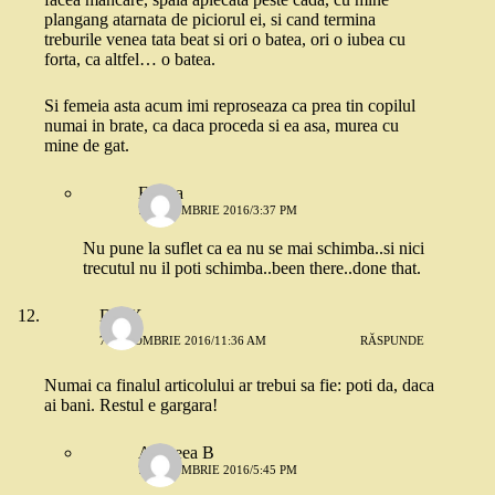
plangang atarnata de piciorul ei, si cand termina
treburile venea tata beat si ori o batea, ori o iubea cu
forta, ca altfel… o batea.
Si femeia asta acum imi reproseaza ca prea tin copilul
numai in brate, ca daca proceda si ea asa, murea cu
mine de gat.
Emma
7 OCTOMBRIE 2016/3:37 PM
Nu pune la suflet ca ea nu se mai schimba..si nici
trecutul nu il poti schimba..been there..done that.
DR.X
7 OCTOMBRIE 2016/11:36 AM
RĂSPUNDE
Numai ca finalul articolului ar trebui sa fie: poti da, daca
ai bani. Restul e gargara!
Andreea B
7 OCTOMBRIE 2016/5:45 PM