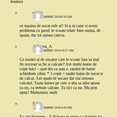
tesatura
corina
10 OCTOMBRIE 2016/8:50 AM
ce masina de uscat rufe ai? Si u m cane si avem
problema cu parul; le scoate relaiv bine msina, de
spalat, dar tot raman cateva.
Andreea_A
10 OCTOMBRIE 2016/10:57 AM
Ce model ai de uscator care le scoate fara sa mai
fie necesar sa fie si calcate? Am multe haine de
copii mici – spal des ca asta e, randul de haine
schimbate zilnic * 3 copii = multe haine de uscat si
de calcat. Am spatii de uscare dar ma omoara
calcatul. Toata lumea pe care o stiu sa aiba spune
ca nu, ca trebuie calcate. Tu zici ca nu. Ma poti
ajuta? Multumesc mult.
D
10 OCTOMBRIE 2016/4:09 PM
Eu am Siemens .. E ff buna in sensu ca hainele nu