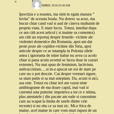
Deea
7 OCTOMBRIE 2016/10:46 AM
Ipocrizia e a noastra, ma simt in egala masura ”
lovita” de aceasta boala. Nu doresc sa acuz, ma
bucur chiar cand vad si aud de cineva multumit de
propria viata. E mare lucru. Totusi, imediat dupa
ce am citit acest articol ( si inainte sa comentez)
am citit un reportaj despre femeile- victime ale
violentei domestice din Romania, apoi am dat
peste poze ale copiilor-victime din Siria, apoi
articole despre ce se intampla in Polonia zilele
astea ( ignoranta de mine habar nu avea ca acolo
chiar si pana acum avortul se facea doar in cazuri
extreme). Nu mai spun de feminism, lactivism,
antivaccinism….si m-a apucat un soi de stare pe
care nu o pot descrie. Cat despre vremuri sigure,
sa stam putin si sa mai asteptam. Da, acum si aici,
asa este. Totusi eu chiar ieri am vazut niste
antibiograme de ma doare capul, mai vad si
curentul asta puternic impotriva a tot ce e stiinta,
plus atentatele ( din pacate am rude si cunostinte
care au scapat la limita de unele dintre cele
recente) si nu stiu ce sa mai zic. Mi-e frica de
maine, acel maine in care vom muri rapusi de un