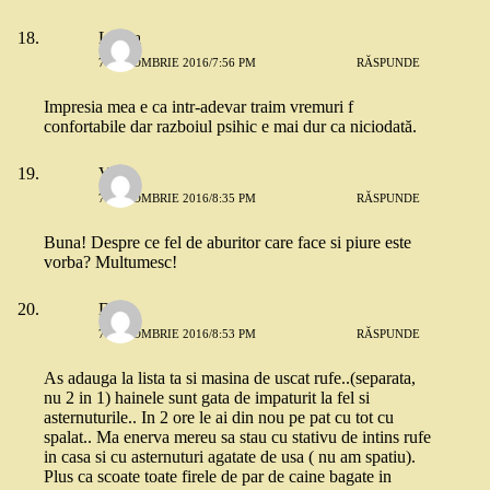
Larisa
7 OCTOMBRIE 2016/7:56 PM
RĂSPUNDE
Impresia mea e ca intr-adevar traim vremuri f
confortabile dar razboiul psihic e mai dur ca niciodată.
Vera
7 OCTOMBRIE 2016/8:35 PM
RĂSPUNDE
Buna! Despre ce fel de aburitor care face si piure este
vorba? Multumesc!
D
7 OCTOMBRIE 2016/8:53 PM
RĂSPUNDE
As adauga la lista ta si masina de uscat rufe..(separata,
nu 2 in 1) hainele sunt gata de impaturit la fel si
asternuturile.. In 2 ore le ai din nou pe pat cu tot cu
spalat.. Ma enerva mereu sa stau cu stativu de intins rufe
in casa si cu asternuturi agatate de usa ( nu am spatiu).
Plus ca scoate toate firele de par de caine bagate in