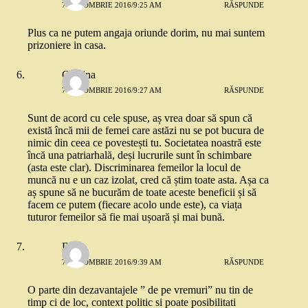
7 OCTOMBRIE 2016/9:25 AM
RĂSPUNDE
Plus ca ne putem angaja oriunde dorim, nu mai suntem
prizoniere in casa.
Cristina
7 OCTOMBRIE 2016/9:27 AM
RĂSPUNDE
Sunt de acord cu cele spuse, aș vrea doar să spun că
există încă mii de femei care astăzi nu se pot bucura de
nimic din ceea ce povestești tu. Societatea noastră este
încă una patriarhală, deși lucrurile sunt în schimbare
(asta este clar). Discriminarea femeilor la locul de
muncă nu e un caz izolat, cred că știm toate asta. Așa ca
aș spune să ne bucurăm de toate aceste beneficii și să
facem ce putem (fiecare acolo unde este), ca viața
tuturor femeilor să fie mai ușoară și mai bună.
Deea
7 OCTOMBRIE 2016/9:39 AM
RĂSPUNDE
O parte din dezavantajele ” de pe vremuri” nu tin de
timp ci de loc, context politic si poate posibilitati