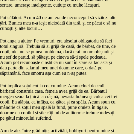
sertare, umerașe inteligente, cutiuțe cu multe lăcașuri.
Pot călători. Acum 40 de ani era de neconceput să vizitezi alte
țări. Bunica mea n-a ieșit niciodată din țară, și ce păcat e să nu
cunoști și alte locuri…
Pot angaja ajutor. Pe vremuri, era absolut obligatoriu să faci
totul singură. Trebuia să ai grijă de casă, de bărbat, de tine, de
copil, nici nu se punea problema, dacă erai un om obișnuit și
nu șef de partid, să plătești pe cineva să-ți spele podeaua.
Acum pot recunoaște cinstit că nu sunt în stare să fac asta și
dau parte din salariul meu unei doamne care, o dată pe
săptămână, face șmotru așa cum eu n-aș putea.
Pot implica soțul cot la cot cu mine. Acum cinci decenii,
bărbatul construia casa, femeia avea grijă de ea. Bărbatul
mergea seara la țuică la crâșmă, nevasta hrănea și culca cei trei
copii. Ea alăpta, ea înfășa, ea gătea și ea spăla. Acum spun cu
mândrie că soțul meu spală la fund, pune omleta în tigaie,
doarme cu copilul și știe câți ml de antitermic trebuie îndesați
pe gâtul minorului suferind.
Am de ales între grădinițe, activități, hobbyuri pentru mine și