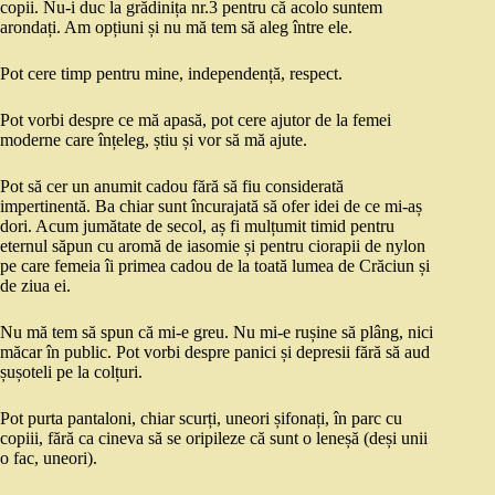
copii. Nu-i duc la grădinița nr.3 pentru că acolo suntem
arondați. Am opțiuni și nu mă tem să aleg între ele.
Pot cere timp pentru mine, independență, respect.
Pot vorbi despre ce mă apasă, pot cere ajutor de la femei
moderne care înțeleg, știu și vor să mă ajute.
Pot să cer un anumit cadou fără să fiu considerată
impertinentă. Ba chiar sunt încurajată să ofer idei de ce mi-aș
dori. Acum jumătate de secol, aș fi mulțumit timid pentru
eternul săpun cu aromă de iasomie și pentru ciorapii de nylon
pe care femeia îi primea cadou de la toată lumea de Crăciun și
de ziua ei.
Nu mă tem să spun că mi-e greu. Nu mi-e rușine să plâng, nici
măcar în public. Pot vorbi despre panici și depresii fără să aud
șușoteli pe la colțuri.
Pot purta pantaloni, chiar scurți, uneori șifonați, în parc cu
copiii, fără ca cineva să se oripileze că sunt o leneșă (deși unii
o fac, uneori).