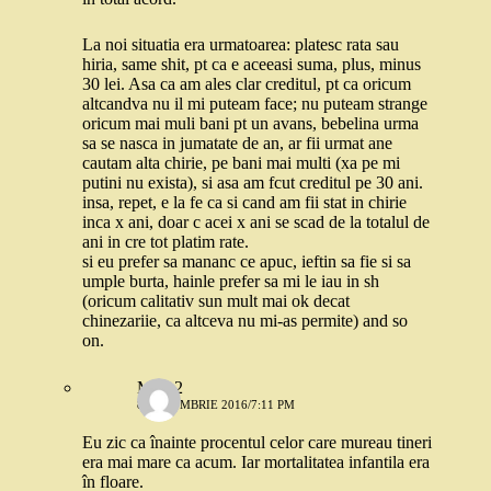
La noi situatia era urmatoarea: platesc rata sau
hiria, same shit, pt ca e aceeasi suma, plus, minus
30 lei. Asa ca am ales clar creditul, pt ca oricum
altcandva nu il mi puteam face; nu puteam strange
oricum mai muli bani pt un avans, bebelina urma
sa se nasca in jumatate de an, ar fii urmat ane
cautam alta chirie, pe bani mai multi (xa pe mi
putini nu exista), si asa am fcut creditul pe 30 ani.
insa, repet, e la fe ca si cand am fii stat in chirie
inca x ani, doar c acei x ani se scad de la totalul de
ani in cre tot platim rate.
si eu prefer sa mananc ce apuc, ieftin sa fie si sa
umple burta, hainle prefer sa mi le iau in sh
(oricum calitativ sun mult mai ok decat
chinezariie, ca altceva nu mi-as permite) and so
on.
Mira 2
8 OCTOMBRIE 2016/7:11 PM
Eu zic ca înainte procentul celor care mureau tineri
era mai mare ca acum. Iar mortalitatea infantila era
în floare.