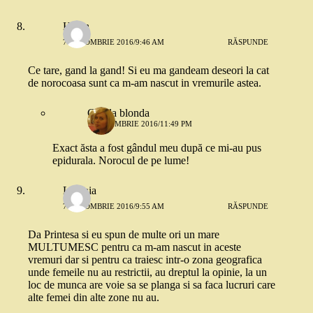
Helen
7 OCTOMBRIE 2016/9:46 AM
RĂSPUNDE
Ce tare, gand la gand! Si eu ma gandeam deseori la cat
de norocoasa sunt ca m-am nascut in vremurile astea.
Copila blonda
7 OCTOMBRIE 2016/11:49 PM
Exact ăsta a fost gândul meu după ce mi-au pus
epidurala. Norocul de pe lume!
Lavinia
7 OCTOMBRIE 2016/9:55 AM
RĂSPUNDE
Da Printesa si eu spun de multe ori un mare
MULTUMESC pentru ca m-am nascut in aceste
vremuri dar si pentru ca traiesc intr-o zona geografica
unde femeile nu au restrictii, au dreptul la opinie, la un
loc de munca are voie sa se planga si sa faca lucruri care
alte femei din alte zone nu au.