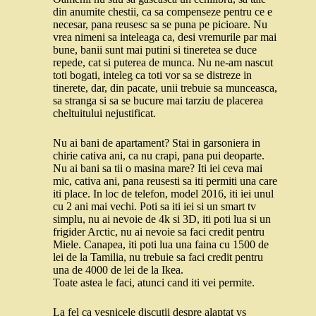
din anumite chestii, ca sa compenseze pentru ce e
necesar, pana reusesc sa se puna pe picioare. Nu
vrea nimeni sa inteleaga ca, desi vremurile par mai
bune, banii sunt mai putini si tineretea se duce
repede, cat si puterea de munca. Nu ne-am nascut
toti bogati, inteleg ca toti vor sa se distreze in
tinerete, dar, din pacate, unii trebuie sa munceasca,
sa stranga si sa se bucure mai tarziu de placerea
cheltuitului nejustificat.
Nu ai bani de apartament? Stai in garsoniera in
chirie cativa ani, ca nu crapi, pana pui deoparte.
Nu ai bani sa tii o masina mare? Iti iei ceva mai
mic, cativa ani, pana reusesti sa iti permiti una care
iti place. In loc de telefon, model 2016, iti iei unul
cu 2 ani mai vechi. Poti sa iti iei si un smart tv
simplu, nu ai nevoie de 4k si 3D, iti poti lua si un
frigider Arctic, nu ai nevoie sa faci credit pentru
Miele. Canapea, iti poti lua una faina cu 1500 de
lei de la Tamilia, nu trebuie sa faci credit pentru
una de 4000 de lei de la Ikea.
Toate astea le faci, atunci cand iti vei permite.
La fel ca vesnicele discutii despre alaptat vs