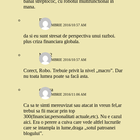
banal streptococ, cu robotul multifunctional in
mana.
Robo
7 OCTOMBRIE 2016/10:57 AM
da si eu sunt stresat de perspectiva unui razboi.
plus criza financiara globala.
Mira 2
7 OCTOMBRIE 2016/10:57 AM
Corect, Robo. Trebuie privit la nivel „macro”. Dar
nu toata lumea poate sa facă asta.
cristina
7 OCTOMBRIE 2016/11:06 AM
Ca sa te simti mereuvizat sau atacat in vreun fel,ar
trebui sa fii macar prin top
300(financiar,personalitati actuale,etc). Nu e cazul
aici. Era o perere a cuiva care vede altfel lucrurile
care se intampla in lume,draga „sotul patroanei
blogului”.