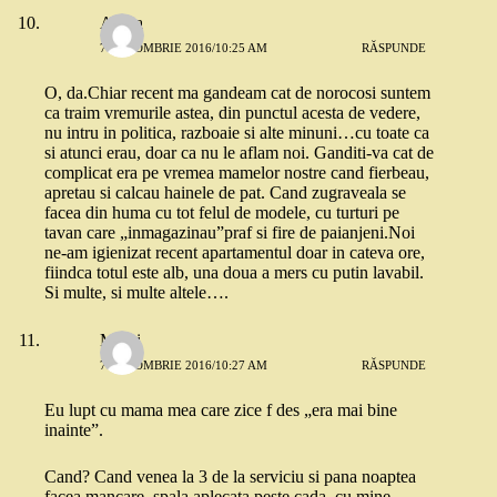
Adina
7 OCTOMBRIE 2016/10:25 AM
RĂSPUNDE
O, da.Chiar recent ma gandeam cat de norocosi suntem
ca traim vremurile astea, din punctul acesta de vedere,
nu intru in politica, razboaie si alte minuni…cu toate ca
si atunci erau, doar ca nu le aflam noi. Ganditi-va cat de
complicat era pe vremea mamelor nostre cand fierbeau,
apretau si calcau hainele de pat. Cand zugraveala se
facea din huma cu tot felul de modele, cu turturi pe
tavan care „inmagazinau”praf si fire de paianjeni.Noi
ne-am igienizat recent apartamentul doar in cateva ore,
fiindca totul este alb, una doua a mers cu putin lavabil.
Si multe, si multe altele….
Mami
7 OCTOMBRIE 2016/10:27 AM
RĂSPUNDE
Eu lupt cu mama mea care zice f des „era mai bine
inainte”.
Cand? Cand venea la 3 de la serviciu si pana noaptea
facea mancare, spala aplecata peste cada, cu mine