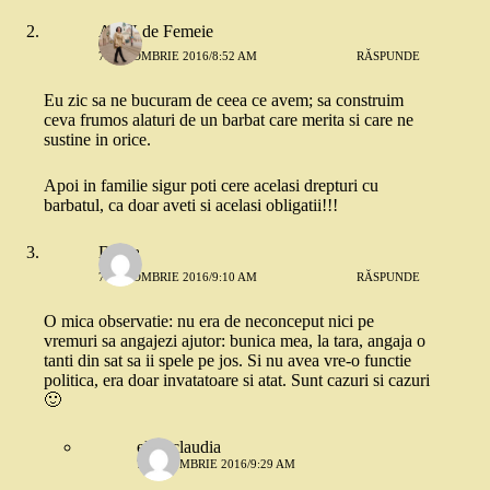
ADN de Femeie
7 OCTOMBRIE 2016/8:52 AM
RĂSPUNDE
Eu zic sa ne bucuram de ceea ce avem; sa construim
ceva frumos alaturi de un barbat care merita si care ne
sustine in orice.
Apoi in familie sigur poti cere acelasi drepturi cu
barbatul, ca doar aveti si acelasi obligatii!!!
Diana
7 OCTOMBRIE 2016/9:10 AM
RĂSPUNDE
O mica observatie: nu era de neconceput nici pe
vremuri sa angajezi ajutor: bunica mea, la tara, angaja o
tanti din sat sa ii spele pe jos. Si nu avea vre-o functie
politica, era doar invatatoare si atat. Sunt cazuri si cazuri
🙂
elisa claudia
7 OCTOMBRIE 2016/9:29 AM