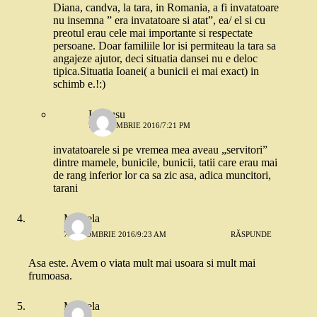
Diana, candva, la tara, in Romania, a fi invatatoare
nu insemna ” era invatatoare si atat”, ea/ el si cu
preotul erau cele mai importante si respectate
persoane. Doar familiile lor isi permiteau la tara sa
angajeze ajutor, deci situatia dansei nu e deloc
tipica.Situatia Ioanei( a bunicii ei mai exact) in
schimb e.!:)
Lia rusu
7 OCTOMBRIE 2016/7:21 PM
invatatoarele si pe vremea mea aveau „servitori”
dintre mamele, bunicile, bunicii, tatii care erau mai
de rang inferior lor ca sa zic asa, adica muncitori,
tarani
Mihaela
7 OCTOMBRIE 2016/9:23 AM
RĂSPUNDE
Asa este. Avem o viata mult mai usoara si mult mai
frumoasa.
Mihaela