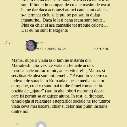
sunt ff botite in comparatie cu alte masini de uscat
haine dar daca actionezi atunci cand sunt calde si
s-a termnat ciclu si le pui pe pat sau in dulap
impaturite.. Daca le lasi pana seara sunt botite..
Plus ca chiar si asa camasile tot trebuie calcate…
Dar eu nu sunt ff exigenta
Marianne
8 OCTOMBRIE 2016/7:15 AM
RĂSPUNDE
Mama, dupa o vizita la o familie instarita din
Marrakesh: „Sa vezi ce viata au femeile acolo,
marocancele nu fac nimic, au servitoare!” „Mama, si
servitoarele alea sunt tot femei…” Avand in vedere ca
indexul de saracie in Romania e peste media statelor
europene, cred ca sunt mai multe femei romance in
pozitia de „ajutor” (sau in alte joburi marunte) decat
care isi permit sa angajeze ajutor. In rest, ai dreptate,
tehnologia si relaxarea asteptarilor sociale ne fac tuturor
viata ceva mai usoara, chiar si celor mai putin instarite
dintre noi.
dia