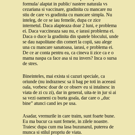
formula/ alaptat in public/ nastere naturala vs
cezariana si vaccinare, gradinita cu mancare nu
stiu de care vs gradinita cu mancare simpla. Nu
inteleg, de ce se iau femeile, dupa ce zice
internetul. Daca alapteaza doar 2 luni, e problema
ei. Daca vaccineaza sau nu, e iarasi problema ei.
Daca o duce la gradinita din spatele blocului, unde
se dau napolitane din comert la copii, sau alege
una cu mancare sanatoasa, iarasi, e problema ei.
De ce ar conta pentru ea, ca cineva ii zice ca e o
mama naspa ca face asa si nu invers? Inca o sursa
de stres.
Bineinteles, mai exista si cazuri speciale, ca
oriunde (nu indraznesc sa ii bag pe toti in aceeasi
oala, vorbesc doar de ce observ eu si intalnesc in
viata de zi cu zi), dar in general, uita-te in jur si ai
sa vezi oameni cu burta goala, dar care o „duc
bine” atunci cand ies pe usa.
Asadar, vremurile in care traim, sunt foarte bune.
Eu ma bucur ca sunt femeie, in zilele noastre.
Traiesc dupa cum ma lasa buzunarul, puterea de
munca si stilul propriu de viata.