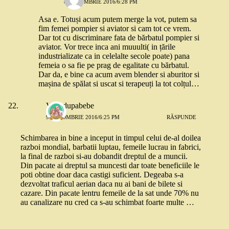
8 OCTOMBRIE 2016/6:28 PM
Asa e. Totuși acum putem merge la vot, putem sa
fim femei pompier si aviator si cam tot ce vrem.
Dar tot cu discriminare fata de bărbatul pompier si
aviator. Vor trece inca ani muuulti( in țările
industrializate ca in celelalte secole poate) pana
femeia o sa fie pe prag de egalitate cu bărbatul.
Dar da, e bine ca acum avem blender si aburitor si
mașina de spălat si uscat si terapeuți la tot colțul…
Viatadupabebe
9 OCTOMBRIE 2016/6:25 PM
RĂSPUNDE
Schimbarea in bine a inceput in timpul celui de-al doilea
razboi mondial, barbatii luptau, femeile lucrau in fabrici,
la final de razboi si-au dobandit dreptul de a muncii.
Din pacate ai dreptul sa muncesti dar toate beneficiile le
poti obtine doar daca castigi suficient. Degeaba s-a
dezvoltat traficul aerian daca nu ai bani de bilete si
cazare. Din pacate lentru femeile de la sat unde 70% nu
au canalizare nu cred ca s-au schimbat foarte multe …