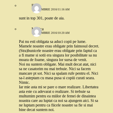
Robo
7 OCTOMBRIE 2016/11:16 AM
sunt in top 301, poate de aia.
Monica
7 OCTOMBRIE 2016/10:20 AM
Pai nu esti obligata sa aduci copii pe lume.
Mamele noastre erau obligate prin faimosul decret.
(Stra)bunicele noastre erau obligate prin faptul ca
a fi mame si sotii era singura lor posibilitate sa nu
moara de foame, singura lor sursa de venit.
Noi nu suntem obligate. Mai mult decat atat, nici
sa ne casatorim nu mai trebuie. Nici sa facem
mancare pt sot. Nici sa spalam rufe pentru el. Nici
sa-l asteptam cu masa pusa si copiii curati seara.
Nimic.
Iar mie asta mi se pare o mare realizare. Libertatea
asta este cu adevarat o realizare. Si trebuie sa
multumim pentru ea miilor de femei de dinaintea
noastra care au luptat ca noi sa ajungem aici. Si sa
ne luptam pentru ca fiicele noastre sa fie si mai
bine decat suntem noi.