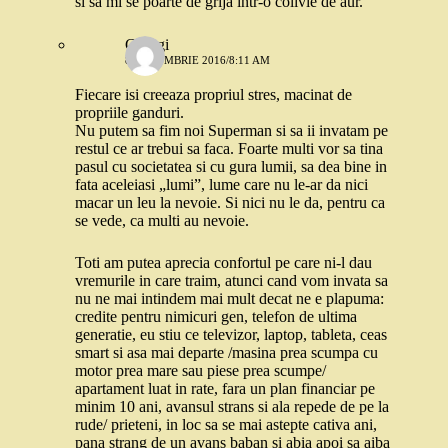
si sa mi se poarte de grija intr-o colivie de aur.
Georgi
8 OCTOMBRIE 2016/8:11 AM
Fiecare isi creeaza propriul stres, macinat de
propriile ganduri.
Nu putem sa fim noi Superman si sa ii invatam pe
restul ce ar trebui sa faca. Foarte multi vor sa tina
pasul cu societatea si cu gura lumii, sa dea bine in
fata aceleiasi „lumi”, lume care nu le-ar da nici
macar un leu la nevoie. Si nici nu le da, pentru ca
se vede, ca multi au nevoie.
Toti am putea aprecia confortul pe care ni-l dau
vremurile in care traim, atunci cand vom invata sa
nu ne mai intindem mai mult decat ne e plapuma:
credite pentru nimicuri gen, telefon de ultima
generatie, eu stiu ce televizor, laptop, tableta, ceas
smart si asa mai departe /masina prea scumpa cu
motor prea mare sau piese prea scumpe/
apartament luat in rate, fara un plan financiar pe
minim 10 ani, avansul strans si ala repede de pe la
rude/ prieteni, in loc sa se mai astepte cativa ani,
pana strang de un avans baban si abia apoi sa aiba