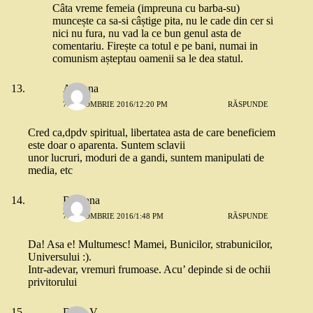
Câta vreme femeia (impreuna cu barba-su)
muncește ca sa-si câștige pita, nu le cade din cer si
nici nu fura, nu vad la ce bun genul asta de
comentariu. Firește ca totul e pe bani, numai in
comunism așteptau oamenii sa le dea statul.
Adriana
7 OCTOMBRIE 2016/12:20 PM
RĂSPUNDE
Cred ca,dpdv spiritual, libertatea asta de care beneficiem
este doar o aparenta. Suntem sclavii
unor lucruri, moduri de a gandi, suntem manipulati de
media, etc
Ramona
7 OCTOMBRIE 2016/1:48 PM
RĂSPUNDE
Da! Asa e! Multumesc! Mamei, Bunicilor, strabunicilor,
Universului :).
Intr-adevar, vremuri frumoase. Acu’ depinde si de ochii
privitorului
Dana V