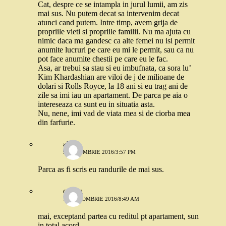
Cat, despre ce se intampla in jurul lumii, am zis
mai sus. Nu putem decat sa intervenim decat
atunci cand putem. Intre timp, avem grija de
propriile vieti si propriile familii. Nu ma ajuta cu
nimic daca ma gandesc ca alte femei nu isi permit
anumite lucruri pe care eu mi le permit, sau ca nu
pot face anumite chestii pe care eu le fac.
Asa, ar trebui sa stau si eu imbufnata, ca sora lu’
Kim Khardashian are viloi de j de milioane de
dolari si Rolls Royce, la 18 ani si eu trag ani de
zile sa imi iau un apartament. De parca pe aia o
intereseaza ca sunt eu in situatia asta.
Nu, nene, imi vad de viata mea si de ciorba mea
din farfurie.
alexa
9 OCTOMBRIE 2016/3:57 PM
Parca as fi scris eu randurile de mai sus.
corina
10 OCTOMBRIE 2016/8:49 AM
mai, exceptand partea cu reditul pt apartament, sun
in total acord.