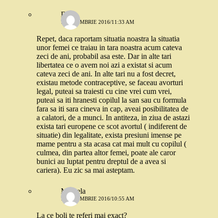
Deea
7 OCTOMBRIE 2016/11:33 AM
Repet, daca raportam situatia noastra la situatia
unor femei ce traiau in tara noastra acum cateva
zeci de ani, probabil asa este. Dar in alte tari
libertatea ce o avem noi azi a existat si acum
cateva zeci de ani. In alte tari nu a fost decret,
existau metode contraceptive, se faceau avorturi
legal, puteai sa traiesti cu cine vrei cum vrei,
puteai sa iti hranesti copilul la san sau cu formula
fara sa iti sara cineva in cap, aveai posibilitatea de
a calatori, de a munci. In antiteza, in ziua de astazi
exista tari europene ce scot avortul ( indiferent de
situatie) din legalitate, exista presiuni imense pe
mame pentru a sta acasa cat mai mult cu copilul (
culmea, din partea altor femei, poate ale caror
bunici au luptat pentru dreptul de a avea si
cariera). Eu zic sa mai asteptam.
Mihaela
7 OCTOMBRIE 2016/10:55 AM
La ce boli te referi mai exact?