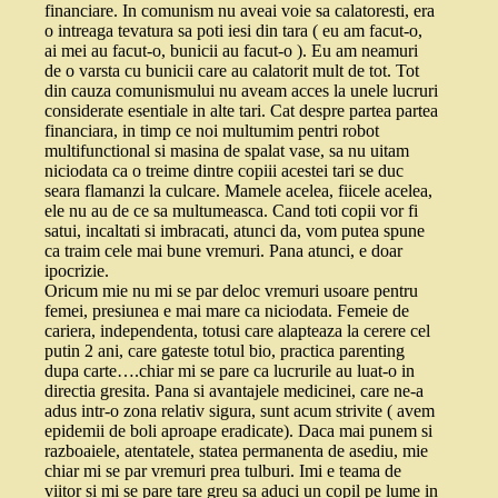
financiare. In comunism nu aveai voie sa calatoresti, era
o intreaga tevatura sa poti iesi din tara ( eu am facut-o,
ai mei au facut-o, bunicii au facut-o ). Eu am neamuri
de o varsta cu bunicii care au calatorit mult de tot. Tot
din cauza comunismului nu aveam acces la unele lucruri
considerate esentiale in alte tari. Cat despre partea partea
financiara, in timp ce noi multumim pentri robot
multifunctional si masina de spalat vase, sa nu uitam
niciodata ca o treime dintre copiii acestei tari se duc
seara flamanzi la culcare. Mamele acelea, fiicele acelea,
ele nu au de ce sa multumeasca. Cand toti copii vor fi
satui, incaltati si imbracati, atunci da, vom putea spune
ca traim cele mai bune vremuri. Pana atunci, e doar
ipocrizie.
Oricum mie nu mi se par deloc vremuri usoare pentru
femei, presiunea e mai mare ca niciodata. Femeie de
cariera, independenta, totusi care alapteaza la cerere cel
putin 2 ani, care gateste totul bio, practica parenting
dupa carte….chiar mi se pare ca lucrurile au luat-o in
directia gresita. Pana si avantajele medicinei, care ne-a
adus intr-o zona relativ sigura, sunt acum strivite ( avem
epidemii de boli aproape eradicate). Daca mai punem si
razboaiele, atentatele, statea permanenta de asediu, mie
chiar mi se par vremuri prea tulburi. Imi e teama de
viitor si mi se pare tare greu sa aduci un copil pe lume in