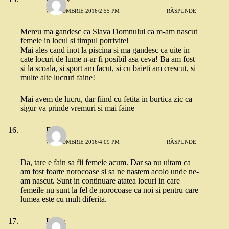
7 OCTOMBRIE 2016/2:55 PM
RĂSPUNDE
Mereu ma gandesc ca Slava Domnului ca m-am nascut
femeie in locul si timpul potrivite!
Mai ales cand inot la piscina si ma gandesc ca uite in
cate locuri de lume n-ar fi posibil asa ceva! Ba am fost
si la scoala, si sport am facut, si cu baieti am crescut, si
multe alte lucruri faine!
Mai avem de lucru, dar fiind cu fetita in burtica zic ca
sigur va prinde vremuri si mai faine
Elena
7 OCTOMBRIE 2016/4:09 PM
RĂSPUNDE
Da, tare e fain sa fii femeie acum. Dar sa nu uitam ca
am fost foarte norocoase si sa ne nastem acolo unde ne-
am nascut. Sunt in continuare atatea locuri in care
femeile nu sunt la fel de norocoase ca noi si pentru care
lumea este cu mult diferita.
Larisa