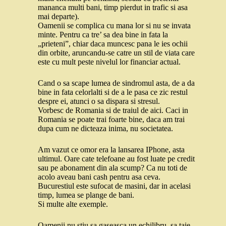
mananca multi bani, timp pierdut in trafic si asa
mai departe).
Oamenii se complica cu mana lor si nu se invata
minte. Pentru ca tre’ sa dea bine in fata la
„prieteni”, chiar daca muncesc pana le ies ochii
din orbite, aruncandu-se catre un stil de viata care
este cu mult peste nivelul lor financiar actual.
Cand o sa scape lumea de sindromul asta, de a da
bine in fata celorlalti si de a le pasa ce zic restul
despre ei, atunci o sa dispara si stresul.
Vorbesc de Romania si de traiul de aici. Caci in
Romania se poate trai foarte bine, daca am trai
dupa cum ne dicteaza inima, nu societatea.
Am vazut ce omor era la lansarea IPhone, asta
ultimul. Oare cate telefoane au fost luate pe credit
sau pe abonament din ala scump? Ca nu toti de
acolo aveau bani cash pentru asa ceva.
Bucurestiul este sufocat de masini, dar in acelasi
timp, lumea se plange de bani.
Si multe alte exemple.
Oamenii nu stiu sa gaseasca un echilibru, sa taie