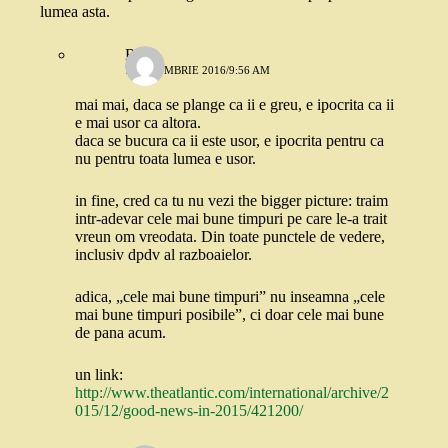
lumea asta.
Robo
7 OCTOMBRIE 2016/9:56 AM
mai mai, daca se plange ca ii e greu, e ipocrita ca ii
e mai usor ca altora.
daca se bucura ca ii este usor, e ipocrita pentru ca
nu pentru toata lumea e usor.
in fine, cred ca tu nu vezi the bigger picture: traim
intr-adevar cele mai bune timpuri pe care le-a trait
vreun om vreodata. Din toate punctele de vedere,
inclusiv dpdv al razboaielor.
adica, „cele mai bune timpuri” nu inseamna „cele
mai bune timpuri posibile”, ci doar cele mai bune
de pana acum.
un link:
http://www.theatlantic.com/international/archive/2
015/12/good-news-in-2015/421200/