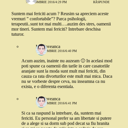
7 OCTOMBRIE 2016/4:29 PM
RĂSPUNDE
Suntem mai fericiti acum ? Reusim sa apreciem aceste
vremuri ” confortabile”? Parca psihologii,
terapeutii..sunt tot mai multi….auzim des stres, oamenii
mor tineri. Suntem mai fericiti? Intrebare deschisa
tuturor.
Moldoveanca
7 OCTOMBRIE 2016/6:40 PM
Acum auzim, inainte nu auzeam 🙂 In acelasi mod
poti spune ca oamenii din tarile in care casatoriile
aranjate sunt la moda sunt mult mai fericiti, din
cauza ca rata divorturilor este mult mai mica. Daca
nu se vorbeste despre ceva, nu inseamna ca nu
exista, e o diferenta esentiala.
Moldoveanca
7 OCTOMBRIE 2016/6:41 PM
Si ca sa raspund la intrebare, da, suntem mai
fericiti. Eu personal prefer sa am libertate si putere
de a alege si sa dorm sub pod decat sa fiu hranita