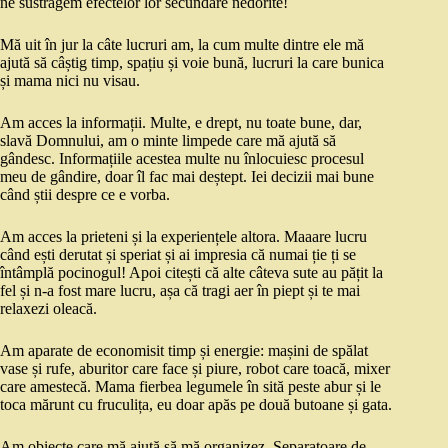
ne sustragem efectelor lor secundare nedorite!
Mă uit în jur la câte lucruri am, la cum multe dintre ele mă
ajută să câștig timp, spațiu și voie bună, lucruri la care bunica
și mama nici nu visau.
Am acces la informații. Multe, e drept, nu toate bune, dar,
slavă Domnului, am o minte limpede care mă ajută să
gândesc. Informațiile acestea multe nu înlocuiesc procesul
meu de gândire, doar îl fac mai deștept. Iei decizii mai bune
când știi despre ce e vorba.
Am acces la prieteni și la experiențele altora. Maaare lucru
când ești derutat și speriat și ai impresia că numai ție ți se
întâmplă pocinogul! Apoi citești că alte câteva sute au pățit la
fel și n-a fost mare lucru, așa că tragi aer în piept și te mai
relaxezi oleacă.
Am aparate de economisit timp și energie: mașini de spălat
vase și rufe, aburitor care face și piure, robot care toacă, mixer
care amestecă. Mama fierbea legumele în sită peste abur și le
toca mărunt cu fruculița, eu doar apăs pe două butoane și gata.
Am obiecte care mă ajută să mă organizez. Separatoare de