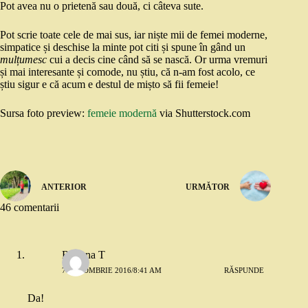
Pot avea nu o prietenă sau două, ci câteva sute.
Pot scrie toate cele de mai sus, iar niște mii de femei moderne,
simpatice și deschise la minte pot citi și spune în gând un
mulțumesc
cui a decis cine când să se nască. Or urma vremuri
și mai interesante și comode, nu știu, că n-am fost acolo, ce
știu sigur e că acum e destul de mișto să fii femeie!
Sursa foto preview:
femeie modernă
via Shutterstock.com
ANTERIOR
URMĂTOR
46 comentarii
Roxana T
7 OCTOMBRIE 2016/8:41 AM
RĂSPUNDE
Da!